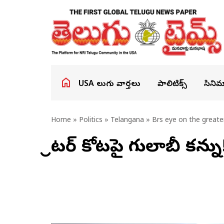
USA తెలుగు వార్తలు
పాలిటిక్స్
సినిమ
Home
»
Politics
»
Telangana
» Brs eye on the greater
గ్రేటర్ కోటపై గులాబీ కన్ను