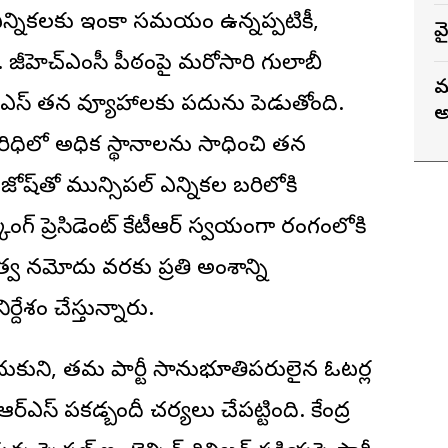
 ఎన్నికలకు ఇంకా సమయం ఉన్నప్పటికీ,
వ
. జీహెచ్ఎంసీ పీఠంపై మరోసారి గులాబీ
మ
్ఎస్ తన వ్యూహాలకు పదును పెడుతోంది.
అ
్ పరిధిలో అధిక స్థానాలను సాధించి తన
జోష్‌తో మున్సిపల్ ఎన్నికల బరిలోకి
ింగ్ ప్రెసిడెంట్ కేటీఆర్ స్వయంగా రంగంలోకి
్వ నమోదు వరకు ప్రతి అంశాన్ని
ర్దేశం చేస్తున్నారు.
ుకుని, తమ పార్టీ సానుభూతిపరులైన ఓటర్ల
ర్ఎస్ పకడ్బందీ చర్యలు చేపట్టింది. కేంద్ర