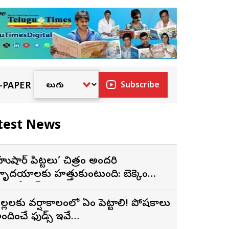
-PAPER
Subscribe
test News
హుషార్‌ పిట్టలు’ చిత్రం అందరి
ృదయాలకు హత్తుకుంటుంది: బెక్కెం
ేణుగోపాల్‌
ిల్లలకు వర్షాకాలంలో ఏం పెట్టాలి! పోషకాలు
ందించే ఫుడ్స్ ఇవే…