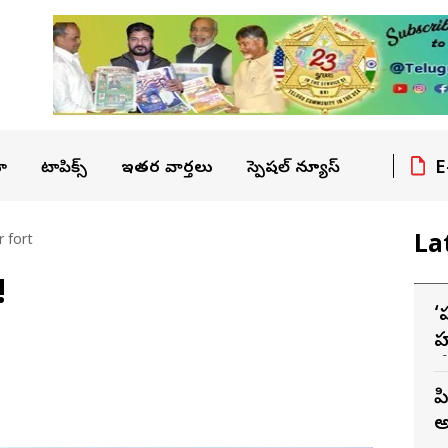
E
ా
టాపిక్స్
ఇతర వార్తలు
స్పెషల్ న్యూస్
La
 fort
!
‘
హ
వ
ప
అ