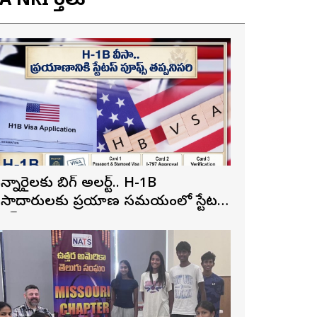
 NRI వార్తలు
న్నారైలకు బిగ్ అలర్ట్.. H-1B
ీసాదారులకు ప్రయాణ సమయంలో స్టేటస్
్రూఫ్స్ తప్పనిసరి..!