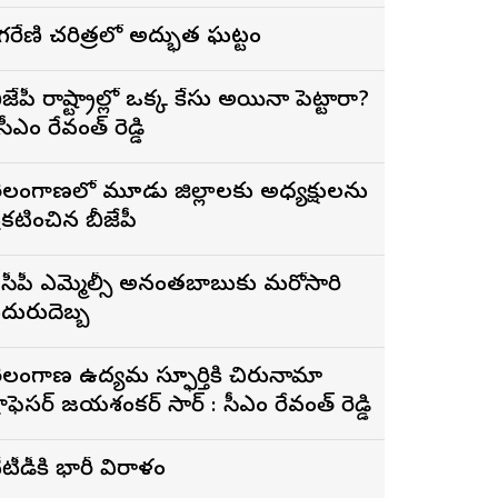
సింగరేణి చరిత్రలో అద్భుత ఘట్టం
ీజేపీ రాష్ట్రాల్లో ఒక్క కేసు అయినా పెట్టారా?
 సీఎం రేవంత్ రెడ్డి
ెలంగాణలో మూడు జిల్లాలకు అధ్యక్షులను
్రకటించిన బీజేపీ
ైసీపీ ఎమ్మెల్సీ అనంతబాబుకు మరోసారి
దురుదెబ్బ
ెలంగాణ ఉద్యమ స్ఫూర్తికి చిరునామా
్రొఫెసర్ జయశంకర్ సార్ : సీఎం రేవంత్ రెడ్డి
ీటీడీకి భారీ విరాళం