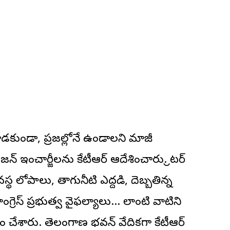
ూడకుండా, ప్రజల్లోనే ఉండాలని మాజీ
ిజన్ ఇంచార్జీలను కేటీఆర్ ఆదేశించారు. గ్రేటర్
స్థ లోపాలు, తాగునీటి ఎద్దడి, దెబ్బతిన్న
ంగ్రెస్ ప్రభుత్వ వైఫల్యాలు… లాంటి వాటిని
దేశం చేశారు. తెలంగాణ భవన్ వేదికగా కేటీఆర్