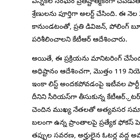
ఎన్నికల సంఘం ప్రతిష్టాత్మకంగా చేపడుతున్న
శ్రేణులను పూర్తిగా అలర్ట్ చేసింది. ఈ నెల
కానుండటంతో, ప్రతి డివిజన్, పోలింగ్ బూత
పరిశీలించాలని కేటీఆర్ ఆదేశించారు.
అయితే, ఈ ప్రక్రియను మానిటరింగ్ చేసేందు
అధిష్టానం ఆదేశించగా, మొత్తం 119 నియ
ఇంకా లిస్ట్ అందకపోవడంపై ఇటీవల పార్టీ అ
దీనిని సీరియస్‌గా తీసుకున్న కేటీఆర్.. గ్రే
చెందిన ముఖ్య నేతలతో అత్యవసర సమావే
బలంగా ఉన్న ప్రాంతాలపై ప్రత్యేక ఫోకస్ పె
తప్పుల సవరణ, అర్హులైన ఓటర్ల వద్ద 