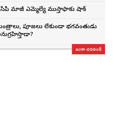
ైసీపీ మాజీ ఎమ్మెల్యే ముస్తాఫాకు షాక్
ంత్రాలు, పూజలు లేకుండా భగవంతుడు
నుగ్రహిస్తాడా?
ఇంకా చదవండి