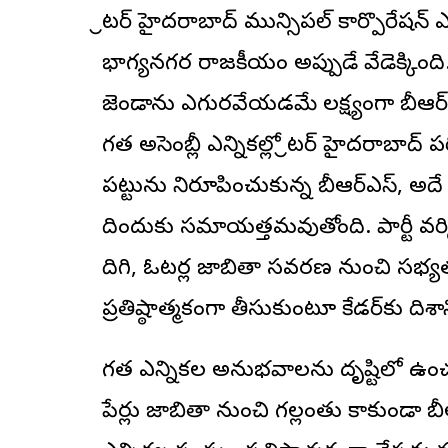
గ్రేటర్ హైదరాబాద్
మున్సిపల్ కార్పొరేషన్
భాగ్యనగర రాజకీయం అప్పుడే వేడెక్కింది
జెండాను ఎగురవేయడమే లక్ష్యంగా బీఆర
గత అసెంబ్లీ ఎన్నికల్లో గ్రేటర్ హైదరాబాద
పట్టును నిరూపించుకున్న బీఆర్ఎస్, అదే 
దిగేందుకు సమాయత్తమవుతోంది. పార్టీ వర్క
దిగి, ఓటర్ల జాబితా సవరణ నుంచి సభ్యత
ప్రతిష్ఠాత్మకంగా తీసుకుంటూ కేడర్‌కు దిశాని
గత ఎన్నికల అనుభవాలను దృష్టిలో ఉంచ
పేర్లు జాబితా నుంచి గల్లంతు కాకుండా బీఆ