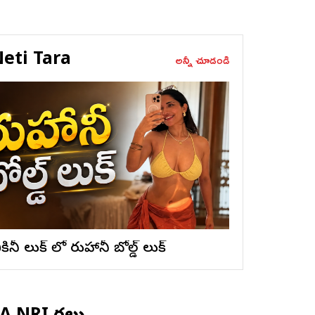
eti Tara
అన్నీ చూడండి
ికినీ లుక్ లో రుహానీ బోల్డ్ లుక్