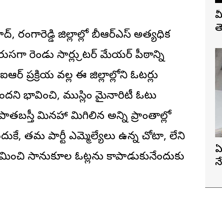
మ
త
, రంగారెడ్డి జిల్లాల్లో బీఆర్ఎస్ అత్యధిక
ా రెండు సార్లు గ్రేటర్ మేయర్ పీఠాన్ని
 ప్రక్రియ వల్ల ఈ జిల్లాల్లోని ఓటర్లు
ని భావించి, ముస్లిం మైనారిటీ ఓటు
ి. పాతబస్తీ మినహా మిగిలిన అన్ని ప్రాంతాల్లో
ుకే, తమ పార్టీ ఎమ్మెల్యేలు ఉన్న చోటా, లేని
ఏ
మించి సానుకూల ఓట్లను కాపాడుకునేందుకు
న