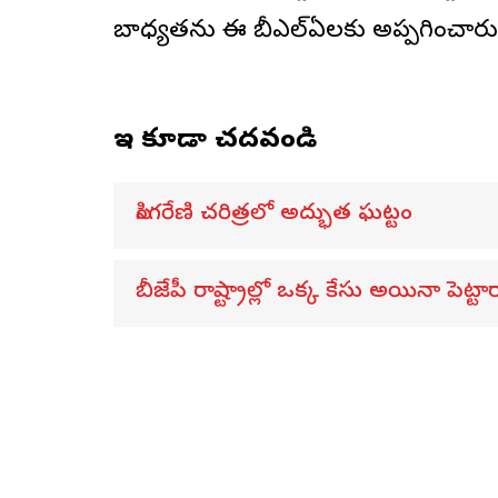
బాధ్యతను ఈ బీఎల్ఏలకు అప్పగించారు
ఇవి కూడా చదవండి
సింగరేణి చరిత్రలో అద్భుత ఘట్టం
బీజేపీ రాష్ట్రాల్లో ఒక్క కేసు అయినా పెట్టార