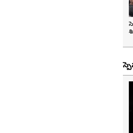
స
శ
స్ప