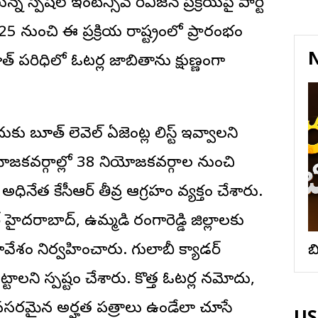
 స్పెషల్ ఇంటెన్సివ్ రివిజన్ ప్రక్రియపై పార్టీ
 25 నుంచి ఈ ప్రక్రియ రాష్ట్రంలో ప్రారంభం
N
్ పరిధిలో ఓటర్ల జాబితాను క్షుణ్ణంగా
కు బూత్ లెవెల్ ఏజెంట్ల లిస్ట్ ఇవ్వాలని
ోజకవర్గాల్లో 38 నియోజకవర్గాల నుంచి
ధినేత కేసీఆర్ తీవ్ర ఆగ్రహం వ్యక్తం చేశారు.
టర్ హైదరాబాద్, ఉమ్మడి రంగారెడ్డి జిల్లాలకు
శం నిర్వహించారు. గులాబీ క్యాడర్
బ
ట్టాలని స్పష్టం చేశారు. కొత్త ఓటర్ల నమోదు,
అవసరమైన అర్హత పత్రాలు ఉండేలా చూసే