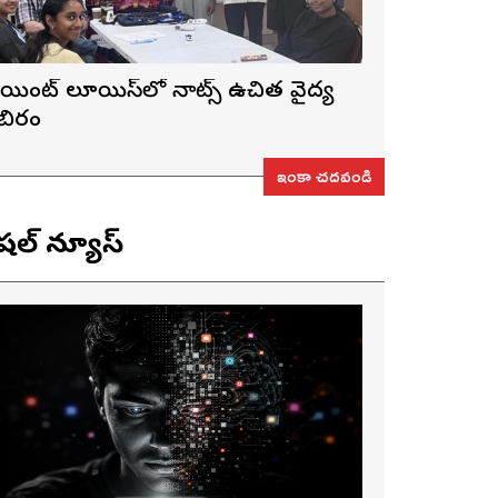
ెయింట్ లూయిస్‌లో నాట్స్ ఉచిత వైద్య
ిబిరం
ఇంకా చదవండి
ెషల్ న్యూస్