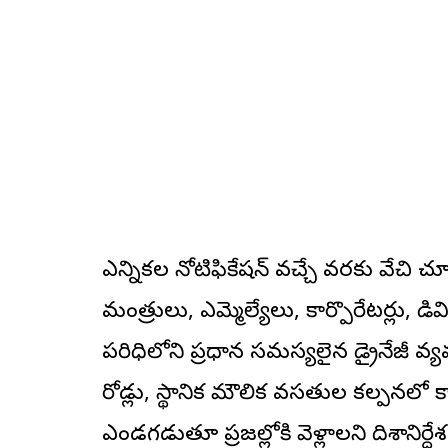
ఎన్నికల నోటిఫికేషన్ వచ్చే వరకు వేచి చ
మంత్రులు, ఎమ్మెల్యేలు, కార్పొరేటర్లు, డివ
పరిధిలోని ప్రధాన సమస్యలైన డ్రైనేజీ వ్యవ
రోడ్లు, స్థానిక మౌలిక వసతుల కల్పనలో కా
ఎండగడుతూ ప్రజల్లోకి వెళ్లాలని దిశానిర్