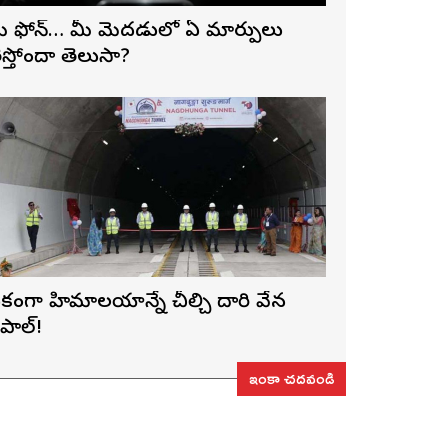
ీ ఫోన్… మీ మెదడులో ఏ మార్పులు
ెస్తోందా తెలుసా?
కంగా హిమాలయాన్నే చీల్చి దారి వేసిన
ేపాల్!
ఇంకా చదవండి