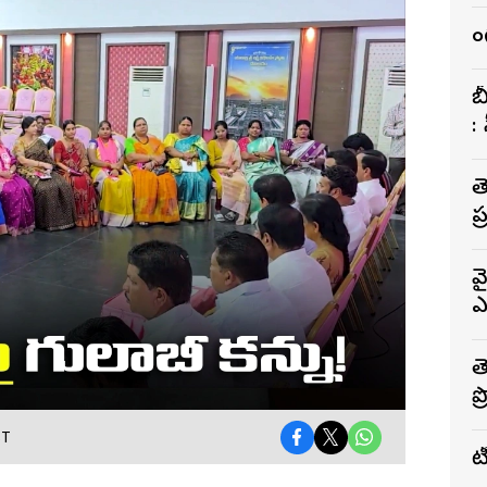
బ
:
త
ప
వ
ఎ
త
ప
ST
ట