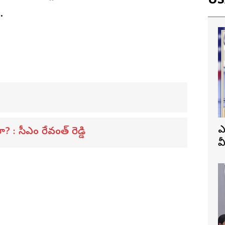
USA
.
ఎ
ా? : సీఎం రేవంత్ రెడ్డి
వ
ప