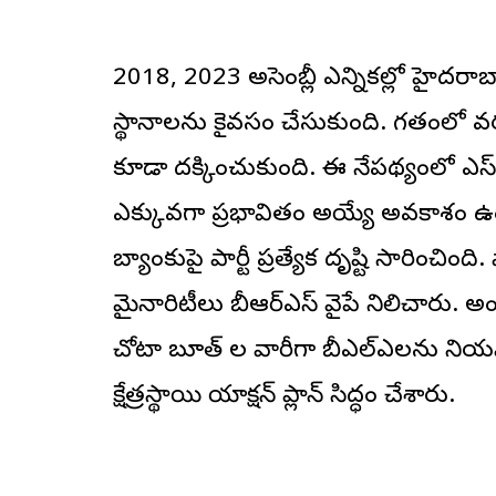
2018, 2023 అసెంబ్లీ ఎన్నికల్లో హైదరాబాద్
స్థానాలను కైవసం చేసుకుంది. గతంలో వరుసగ
కూడా దక్కించుకుంది. ఈ నేపథ్యంలో ఎస్ఐఆర్
ఎక్కువగా ప్రభావితం అయ్యే అవకాశం ఉంద
బ్యాంకుపై పార్టీ ప్రత్యేక దృష్టి సారించింద
మైనారిటీలు బీఆర్ఎస్ వైపే నిలిచారు. అంద
చోటా బూత్ ల వారీగా బీఎల్ఎలను నియ
క్షేత్రస్థాయి యాక్షన్ ప్లాన్ సిద్ధం చేశారు.