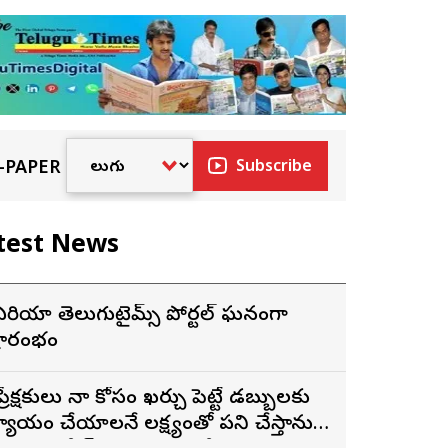
-PAPER
Subscribe
test News
ే ఏరియా తెలుగుటైమ్స్ పోర్టల్ ఘనంగా
్రారంభం
ప్రేక్షకులు నా కోసం ఖర్చు పెట్టే డబ్బులకు
్యాయం చేయాలనే లక్ష్యంతో పని చేస్తాను”