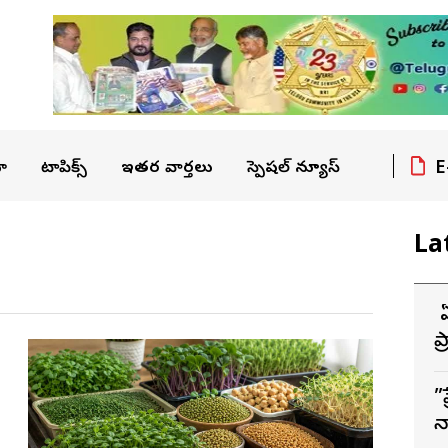
E
ా
టాపిక్స్
ఇతర వార్తలు
స్పెషల్ న్యూస్
La
బ
ప
”
న