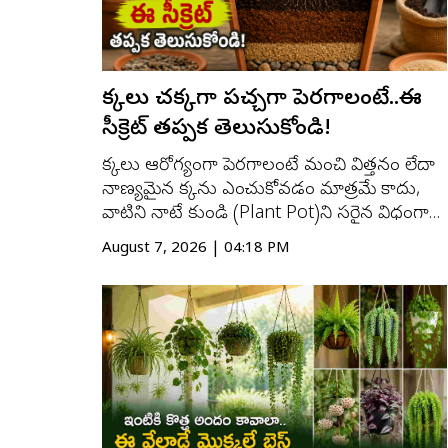
మొక్కలు చక్కగా పచ్చగా పెరగాలంటే..ఈ
సీక్రెట్ తప్పక తెలుసుకోండి!
మొక్కలు ఆరోగ్యంగా పెరగాలంటే మంచి విత్తనం లేదా
నాణ్యమైన మొక్కను ఎంచుకోవడం మాత్రమే కాదు,
వాటిని నాటే కుండి (Plant Pot)ని సరైన విధంగా
సిద్ధం చేయడం కూడా చాలా ముఖ్యం. చాలామంది
August 7, 2026 | 04:18 PM
మట్టిని నేరుగా కుండిలో నింపి మొక్కను నాటేస్తారు.
అయితే నీరు బయటకు వెళ్లే విధానం, గాలి ప్రసరణ,
వేర్లకు పోషకాలు అందే విధానం సరిగ...