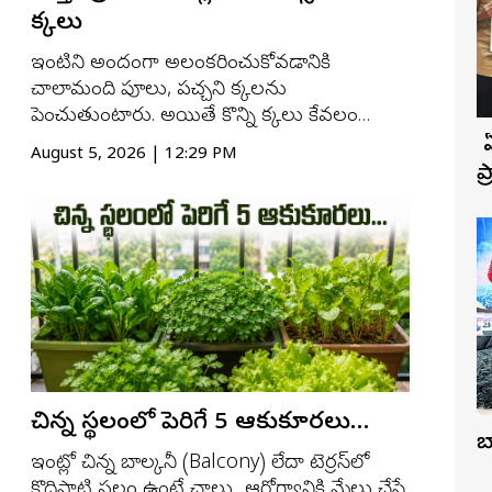
మొక్కలు
ఇంటిని అందంగా అలంకరించుకోవడానికి
చాలామంది పూలు, పచ్చని మొక్కలను
పెంచుతుంటారు. అయితే కొన్ని మొక్కలు కేవలం
అలంకరణకే కాకుండా ఇంట్లో సానుకూల
బ
August 5, 2026 | 12:29 PM
వాతావరణాన్ని పెంచుతాయని, ప్రశాంతతను
ప
తీసుకువస్తాయని వాస్తు శాస్త్రం (Vastu Shastra)
చెబుతోంది. ఇలాంటి మొక్కలు ఇంటి అందాన్ని
పెంచడమే కాకుండా మానసిక ప్రశాంతతను కూడ...
చిన్న స్థలంలో పెరిగే 5 ఆకుకూరలు…
బ
ఇంట్లో చిన్న బాల్కనీ (Balcony) లేదా టెర్రస్‌లో
కొద్దిపాటి స్థలం ఉంటే చాలు.. ఆరోగ్యానికి మేలు చేసే