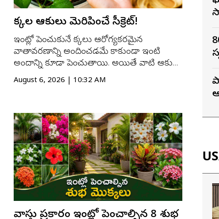
ఘ
స
మొక్కల ఆకులు మెరిపించే సీక్రెట్!
ఇంట్లో పెంచుకునే మొక్కలు ఆరోగ్యకరమైన
8
వాతావరణాన్ని అందించడమే కాకుండా ఇంటి
స
అందాన్ని కూడా పెంచుతాయి. అయితే వాటి ఆకులు
కాలక్రమంలో దుమ్ము, మురికి పేరుకుపోవడం వల్ల
ప
August 6, 2026 | 10:32 AM
మసకబారిపోతాయి. ఇలాంటి సమయంలో
ఆ
చాలామంది ఖరీదైన ఆకుల పాలిష్ ఉత్పత్తులను
న
ఉపయోగిస్తుంటారు. కానీ ఇంట్లోనే మిగిలిపోయే
అరటిపండు తొక్కతో కూడా మొక్కల...
USA
వాస్తు ప్రకారం ఇంట్లో పెంచాల్సిన 8 శుభ