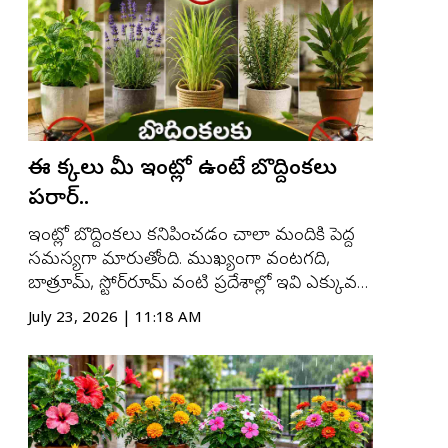
చక్కగా...
ఈ మొక్కలు మీ ఇంట్లో ఉంటే బొద్దింకలు
పరార్..
ఇంట్లో బొద్దింకలు కనిపించడం చాలా మందికి పెద్ద
సమస్యగా మారుతోంది. ముఖ్యంగా వంటగది,
బాత్రూమ్, స్టోర్‌రూమ్ వంటి ప్రదేశాల్లో ఇవి ఎక్కువగా
తిరుగుతుంటాయి. బొద్దింకలను తరిమేందుకు
July 23, 2026 | 11:18 AM
చాలామంది రసాయన స్ప్రేలు ఉపయోగిస్తుంటారు.
అయితే కొన్ని ఇండోర్ మొక్కలు (Indoor Plants)
సహజంగా విడుదల చేసే సువాసనలు, నూనెల
కారణం...