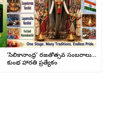
సిలికానాంధ్ర’ రజతోత్సవ సంబరాలు…
19వ ఆటా మహ
ుంభ హారతి ప్రత్యేకం
రామసహాయం రెడ్డ