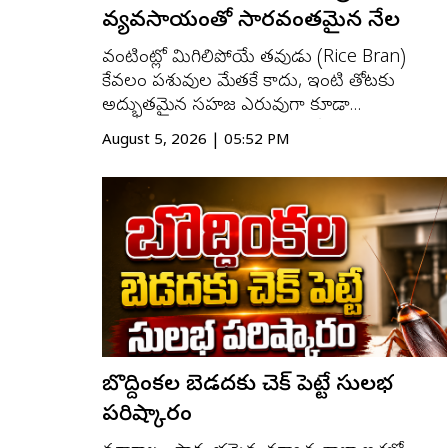
వ్యవసాయంతో సారవంతమైన నేల
వంటింట్లో మిగిలిపోయే తవుడు (Rice Bran)
కేవలం పశువుల మేతకే కాదు, ఇంటి తోటకు
అద్భుతమైన సహజ ఎరువుగా కూడా
ఉపయోగపడుతుంది. తవుడుతో తయారు చేసే
August 5, 2026 | 05:52 PM
పులియబెట్టిన ద్రావణం మొక్కలకు అవసరమైన
పోషకాలను అందించడమే కాకుండా, మట్టి సారాన్ని
పెంచడంలో కూడా సహాయపడుతుంది. రసాయన
ఎరువుల వినియోగాన్ని తగ్గించాలని కోరుకునే వారు
...
బొద్దింకల బెడదకు చెక్ పెట్టే సులభ
పరిష్కారం