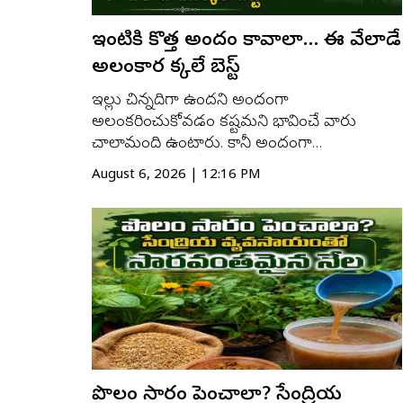
ఇంటికి కొత్త అందం కావాలా… ఈ వేలాడే
అలంకార మొక్కలే బెస్ట్
ఇల్లు చిన్నదిగా ఉందని అందంగా
అలంకరించుకోవడం కష్టమని భావించే వారు
చాలామంది ఉంటారు. కానీ అందంగా
అలంకరించడం కోసం పెద్ద స్థలం అవసరం లేదు.
August 6, 2026 | 12:16 PM
గోడలు, బాల్కనీ, కిటికీలు లేదా పైకప్పు దగ్గర వేలాడే
మొక్కలను ఏర్పాటు చేస్తే ఇంటి రూపమే
మారిపోతుంది. ఇవి తక్కువ స్థలంలో ఎక్కువ
పచ్చదనాన్ని అందించడంతో పాటు ఇంట్లో ప్ర...
పొలం సారం పెంచాలా? సేంద్రియ