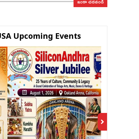
ఇంకా చదవండి
USA Upcoming Events