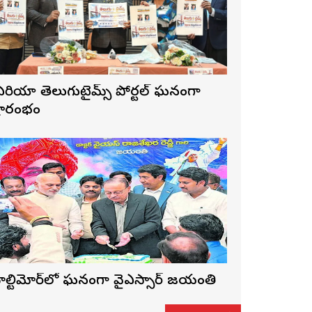
ే ఏరియా తెలుగుటైమ్స్ పోర్టల్ ఘనంగా
్రారంభం
ాల్టిమోర్‌లో ఘనంగా వైఎస్సార్‌ జయంతి