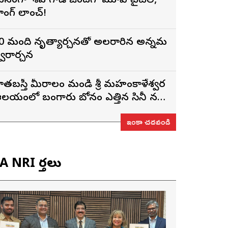
నంగా ‘శివ గాడి జింద‌గీ’ మూవీ టైటిల్,
ాంగ్ లాంచ్!
0 మంది నృత్యార్చనతో అలరారిన అన్నమ
్వరార్చన
ాతబస్తీ మీరాలం మండి శ్రీ మహంకాళేశ్వర
లయంలో బంగారు బోనం ఎత్తిన సినీ నటి,
ిర్మాత నిహారిక కొణిదెల
ఇంకా చదవండి
 NRI వార్తలు