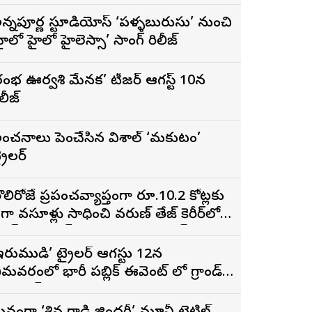
 ‘దందా’ ఫేమ్ దొర సాయి తేజ
న్నపూర్ణ స్టూడియోస్ ‘పళ్ళబురుసు’ నుంచి
హైలో హైలో హైలెస్సా’ సాంగ్ రిలీజ్
రంభ ఊర్వశి మేనక’ టీజర్ ఆగస్ట్ 10న
ిలీజ్
ంచనాలు పెంచేసిన విశాల్ ‘మకుటం’
్రైలర్
ొలిరోజే ప్రపంచవ్యాప్తంగా రూ.10.2 కోట్లకు
ైగా వసూళ్లు సాధించి వరుణ్ తేజ్ కెరీర్‌లోనే
ిగ్గెస్ట్ ఓపెనింగ్‌గా నిలిచిన ‘కొరియన్
నకరాజు’
ఇరుముడి’ ట్రైలర్ ఆగస్టు 12న
ీమవరంలో భారీ పబ్లిక్ ఈవెంట్ లో గ్రాండ్
ా లాంచ్