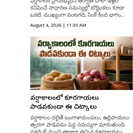
వర్షాకాలం ప్రారంభమైన తర్వాత చాలా ఇళ్లలో
కనిపించే సాధారణ సమస్యల్లో బొద్దింకలు కూడా
ఒకటి. ముఖ్యంగా వంటగది, సింక్‌ కింద భాగం,
డ్రెయిన్ల దగ్గర ఇవి ఎక్కువగా కనిపిస్తాయి. వర్షాల
August 4, 2026 | 11:30 AM
కారణంగా తేమ పెరగడం, బయట ఉన్న పురుగులు
ఆశ్రయం కోసం ఇళ్లలోకి రావడం వల్ల బొద్దింకల
సంఖ్య ఒక్కసారిగా పెరుగుతుంది. అయితే
వాతావరణం ...
వర్షాకాలంలో కూరగాయలు
పాడవకుండా ఈ చిట్కాలు
వర్షాకాలం మొదలైతే బంగాళాదుంపలు, ఉల్లిపాయలు
త్వరగా పాడవడం పెద్ద సమస్యగా మారుతుంది.
మార్కెట్ నుంచి తాజాగా తెచ్చిన కూరగాయలు