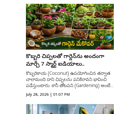
దీంతో తేమ ఎక్కువసేపు ఉండి బట్టల నుంచి
దుర్వాసన రావడం, కొన్ని సందర్భాల్లో ఫంగస్
(Fungus) ఏర్పడటం వంటి ఇబ్బందుల...
కొబ్బరి చిప్పలతో గార్డెన్‌ను అందంగా
మార్చే 7 స్మార్ట్ ఐడియాలు..
కొబ్బరికాయ (Coconut) ఉపయోగించిన తర్వాత
చాలామంది దాని చిప్పలను పనికిరావని భావించి
పడేస్తుంటారు. కానీ తోటపని (Gardening) అంటే
ఇష్టపడేవారికి ఈ కొబ్బరి చిప్పలు ఎంతో
July 28, 2026 | 01:07 PM
ఉపయోగపడతాయి. చిన్న చిన్న మార్పులతో వాటిని
తిరిగి వినియోగిస్తే మొక్కల పెంపకానికి
ఉపయోగపడటమే కాకుండా పర్యావరణ