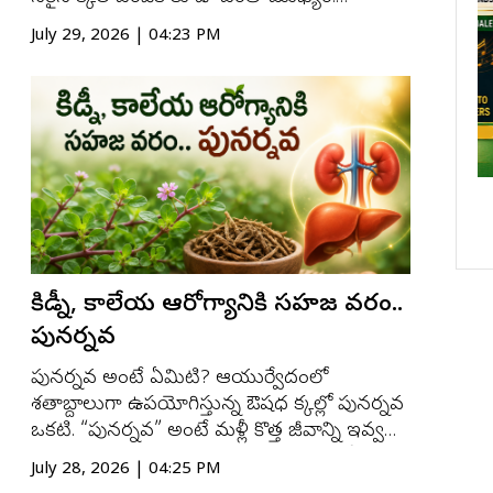
పచ్చదనం నిండిన ఆవరణ ఇంటికి ప్రత్యేక
July 29, 2026 | 04:23 PM
ఆకర్షణను తీసుకురావడమే కాకుండా ప్రశాంతమైన
వాతావరణాన్ని కూడా కల్పిస్తుంది. భారతదేశం
(India) వాతావరణానికి అనుకూలంగా పెరిగే కొన్ని
అలంకార మొక్కలు ఇంటి అందాన్న...
్రత్యేక
ఆగస్టు 14 నుంచి గ్రేటర్ ఫిలడెల్ఫియా
‘
గ్గజాలు!
ఎక్స్‌పో సెంటర్‌లో ‘ఇండియా మేళా’
క
కిడ్నీ, కాలేయ ఆరోగ్యానికి సహజ వరం..
పునర్నవ
పునర్నవ అంటే ఏమిటి? ఆయుర్వేదంలో
శతాబ్దాలుగా ఉపయోగిస్తున్న ఔషధ మొక్కల్లో పునర్నవ
ఒకటి. “పునర్నవ” అంటే మళ్లీ కొత్త జీవాన్ని ఇవ్వడం
అనే అర్థం. ఈ మొక్క ఆకులు, వేరు, కాండం అన్నీ
July 28, 2026 | 04:25 PM
ఔషధ గుణాలను కలిగి ఉంటాయని ఆయుర్వేద