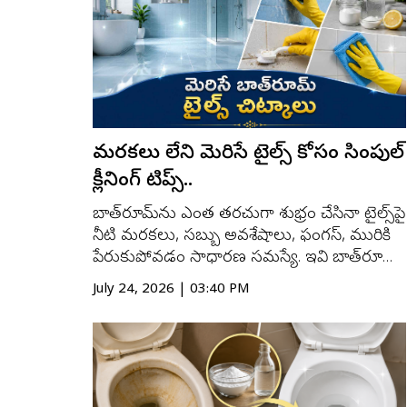
పరిరక్షణకు కూడా తోడ్పడతాయి. ...
మరకలు లేని మెరిసే టైల్స్ కోసం సింపుల్
క్లీనింగ్ టిప్స్..
బాత్‌రూమ్‌ను ఎంత తరచుగా శుభ్రం చేసినా టైల్స్‌పై
నీటి మరకలు, సబ్బు అవశేషాలు, ఫంగస్, మురికి
పేరుకుపోవడం సాధారణ సమస్యే. ఇవి బాత్‌రూమ్
అందాన్ని తగ్గించడమే కాకుండా పరిశుభ్రతపైనా
July 24, 2026 | 03:40 PM
ప్రభావం చూపుతాయి. అయితే ఖరీదైన క్లీనింగ్
ఉత్పత్తులు ఉపయోగించాల్సిన అవసరం
లేకుండానే, ఇంట్లో సులభంగా దొరికే కొన్ని
పదార్థాలతో ...