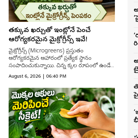
–
అ
‘
తక్కువ ఖర్చుతో ఇంట్లోనే పెంచే
‘
ఆరోగ్యకరమైన మైక్రోగ్రీన్స్ ఇవే!
ర
మైక్రోగ్రీన్స్ (Microgreens) ప్రస్తుతం
ఆరోగ్యకరమైన ఆహారంలో ప్రత్యేక స్థానం
అ
సంపాదించుకున్నాయి. చిన్న మొక్కల రూపంలో ఉండే
ట
ఇవి విటమిన్లు (Vitamins), ఖనిజాలు
August 6, 2026 | 06:40 PM
(Minerals), యాంటీఆక్సిడెంట్లు (Antioxidants)
త
సమృద్ధిగా కలిగి ఉంటాయి. మంచి విషయం
ప
ఏమిటంటే వీటిని ఖరీదైన పరికరాలు లేకుండానే
ఇంట్లోని సాధారణ వంటగదిల...
బ
క
‘
భ
గ