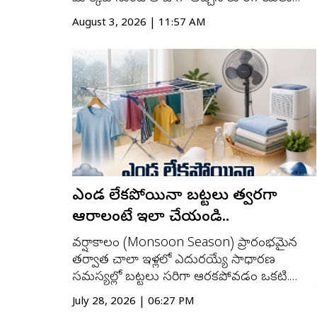
కొన్ని రోజుల్లోనే మొలకెత్తడం, మెత్తబడడం లేదా
August 3, 2026 | 11:57 AM
కుళ్లిపోవడం వల్ల డబ్బు వృథా కావడంతో పాటు
వంటకు ఇబ్బందులు కూడా ఎదురవుతాయి.
అయితే ఇందుకు ప్రధాన కారణం వర్షాకాలంలో
గాలిలో ఉండే అధిక తే...
ో గిన్నిస్ వరల్డ్
సిలికాన్ ఆంధ్రా రజతోత్సవాల్లో ప
ు
ఆకర్షణగా నిలవనున్న సంగీత ది
ఎండ లేకపోయినా బట్టలు త్వరగా
ఆరాలంటే ఇలా చేయండి..
వర్షాకాలం (Monsoon Season) ప్రారంభమైన
తర్వాత చాలా ఇళ్లలో ఎదురయ్యే సాధారణ
సమస్యల్లో బట్టలు సరిగా ఆరకపోవడం ఒకటి.
బయట ఎప్పుడైనా వర్షం పడే అవకాశం ఉండటంతో
July 28, 2026 | 06:27 PM
బట్టలను ఎండలో ఆరబెట్టడం కష్టమవుతుంది.