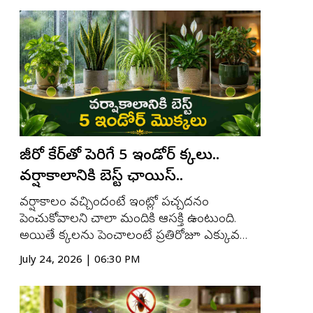
నిపుణులు చెబుతారు. శరీరంలో పేరుకుపోయిన
విషపదార్థాలను బయటకు పంపడంలో, వాపులను
త...
జీరో కేర్‌తో పెరిగే 5 ఇండోర్ మొక్కలు..
వర్షాకాలానికి బెస్ట్ ఛాయిస్..
వర్షాకాలం వచ్చిందంటే ఇంట్లో పచ్చదనం
పెంచుకోవాలని చాలా మందికి ఆసక్తి ఉంటుంది.
అయితే మొక్కలను పెంచాలంటే ప్రతిరోజూ ఎక్కువ
సమయం కేటాయించాలని భావించి వెనుకడుగు
July 24, 2026 | 06:30 PM
వేస్తుంటారు. కానీ కొన్ని ఇండోర్ మొక్కలు చాలా తక్కువ
సంరక్షణతోనే వేగంగా పెరుగుతాయి. వర్షాకాలంలో
గాలిలో తేమ ఎక్కువగా ఉండటం వల్ల ఇవి మరింత