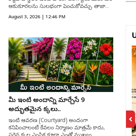
ఆకుకూరలను సులభంగా పెంచుకోవచ్చు. తాజా
ఆకుకూరలు ఎప్పుడైనా కోసుకుని వంటల్లో
August 3, 2026 | 12:46 PM
ఉపయోగించుకోవడం మాత్రమే కాకుండా, ఇంటి
పరిసరాలకు పచ్చదనాన్ని కూడా అందిస్తాయి.
తక్కువ ఖర్చుతో, పెద్దగా శ్రమ లేకుండానే పెరిగే కొన్...
మీ ఇంటి అందాన్ని మార్చేసే 9
అద్భుతమైన మొక్కలు..
ఇంటి ఆవరణ (Courtyard) అందంగా
కనిపించాలంటే కేవలం నిర్మాణం మాత్రమే కాదు,
సరైన మొక్కల ఎంపిక కూడా ఎంతో ముఖ్యం.