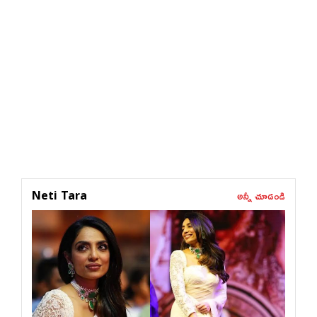
అన్నీ చూడండి
Neti Tara