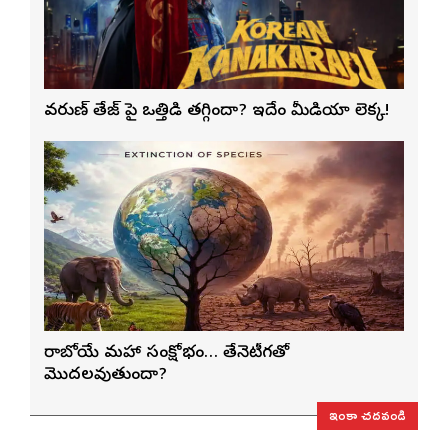
వరుణ్ తేజ్‌ పై ఒత్తిడి తగ్గిందా? ఇదేం మీడియా లెక్క!
రాబోయే మహా సంక్షోభం… తేనెటీగతో
మొదలవుతుందా?
ఇంకా చదవండి