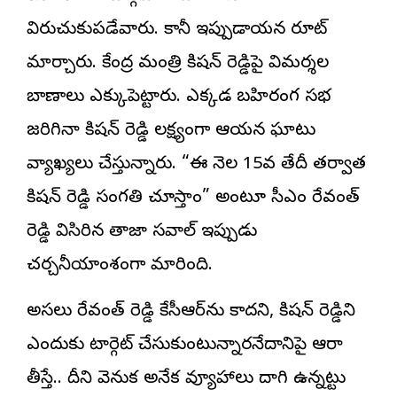
విరుచుకుపడేవారు. కానీ ఇప్పుడాయన రూట్
మార్చారు. కేంద్ర మంత్రి కిషన్ రెడ్డిపై విమర్శల
బాణాలు ఎక్కుపెట్టారు. ఎక్కడ బహిరంగ సభ
జరిగినా కిషన్ రెడ్డి లక్ష్యంగా ఆయన ఘాటు
వ్యాఖ్యలు చేస్తున్నారు. “ఈ నెల 15వ తేదీ తర్వాత
కిషన్ రెడ్డి సంగతి చూస్తాం” అంటూ సీఎం రేవంత్
రెడ్డి విసిరిన తాజా సవాల్ ఇప్పుడు
చర్చనీయాంశంగా మారింది.
అసలు రేవంత్ రెడ్డి కేసీఆర్‌ను కాదని, కిషన్ రెడ్డిని
ఎందుకు టార్గెట్ చేసుకుంటున్నారనేదానిపై ఆరా
తీస్తే.. దీని వెనుక అనేక వ్యూహాలు దాగి ఉన్నట్టు