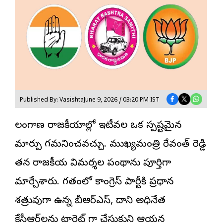
Published By: Vasishta
June 9, 2026 / 03:20 PM IST
తెలంగాణ రాజకీయాల్లో ఇటీవల ఒక స్పష్టమైన
మార్పు గమనించవచ్చు. ముఖ్యమంత్రి
రేవంత్ రెడ్డి
తన రాజకీయ విమర్శల పంథాను పూర్తిగా
మార్చేశారు. గతంలో కాంగ్రెస్ పార్టీకి ప్రధాన
శత్రువుగా ఉన్న బీఆర్ఎస్, దాని అధినేత
కేసీఆర్‌లను టార్గెట్ గా చేసుకుని ఆయన