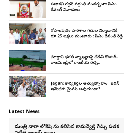
ప్రజాకవి గద్దర్‌ వర్ధంతి సందర్భంగా సీఎం
రేవంత్‌ నివాళులు
గోపాల‌పురం పాఠ‌శాల గ‌దుల నిర్మాణానికి
రూ.25 ల‌క్ష‌లు మంజూరు : సీఎం రేవంత్ రెడ్డి
మార్గాని భరత్ వ్యాఖ్యలపై టీడీపీ కౌంటర్..
రాజమండ్రిలో రాజకీయ రచ్చ..
Jagan: కార్యకర్తల అత్యుత్సాహం.. జగన్
ఇమేజ్‌కు మైనస్ అవుతుందా?
Latest News
మంత్రి నారా లోకేష్ ను కలిసిన కామన్వెల్త్ గేమ్స్ పతక