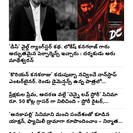
‘డీసీ’ వైల్డ్ గ్యాంగ్‌స్టర్ కథ. లోకేష్ కనగరాజ్ గారు
అద్భుతమైన పెర్ఫార్మెన్స్ ఇచ్చారు : దర్శకుడు అరుణ్
మాథేశ్వరన్
‘కొరియన్ కనకరాజు’ కడుపుబ్బా నవ్వించే నాన్‌స్టాప్
ఎంటర్‌టైనర్. రెండు డైమెన్షన్స్ ఉన్న పాత్రలో
నటించడం చాలా సంతృప్తినిచ్చింది : వరుణ్ తేజ్
ప్రేక్షకుల ప్రేమ, ఆదరణ వల్లే ‘చెన్నై లవ్ స్టోరీ’ సినిమా
రూ. 50 కోట్ల గ్రాసర్ గా నిలిచింది – స్టోరీ రైటర్,
ప్రొడ్యూసర్ సాయి రాజేష్
‘అనకాపల్లి’ సినిమాని మంచి సందేశంతో కూడిన
యాక్షన్, ఫ్యామిలీ డ్రామాగా రూపొందించాం – నిర్మాతలు
త్రినాథరావు నక్కిన, కాండ్రేగుల నాయుడు