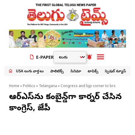
E-PAPER
USA తెలుగు వార్తలు
పాలిటిక్స్
సినిమా
టాపిక్స్
స్పెషల్ న్యూస్
Home
»
Politics
»
Telangana
» Congress and bjp corner to brs
బీఆర్ఎస్‌ను కంబైన్డ్‌గా కార్నర్ చేసిన
కాంగ్రెస్, బీజేపీ