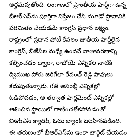
అర్థమవుతోంది. తెలంగాణలో ప్రాంతీయ పార్టీగా ఉన్న
బీఆర్‌ఎస్‌ను పూర్తిగా నిస్తేజం చేసి మూడో స్థానానికి
పరిమితం చేయడమే కాంగ్రెస్ ప్రధాన లక్ష్యం.
రాష్ట్రంలో ప్రధాన పోటీ కేవలం జాతీయ పార్టీలైన
కాంగ్రెస్, బీజేపీల మధ్యే ఉందనే వాతావరణాన్ని
కల్పించడం ద్వారా, రాబోయే ఎన్నికల నాటికి
ద్విముఖ పోరు జరిగేలా రేవంత్ రెడ్డి పావులు
కదుపుతున్నారు. గత అసెంబ్లీ ఎన్నికల్లో
ఓడిపోవడం, ఆ తర్వాత పార్లమెంట్ ఎన్నికల్లో
ఆశించిన స్థాయిలో రాణించలేకపోవడంతో
బీఆర్‌ఎస్ క్యాడర్, ఓటు బ్యాంక్ బలహీనపడింది.
ఈ తరుణంలో బీఆర్‌ఎస్‌ను ఇంకా టార్గెట్ చేయడం