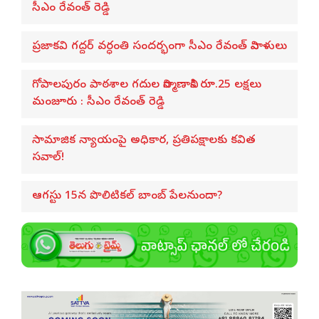
సీఎం రేవంత్ రెడ్డి
ప్రజాకవి గద్దర్‌ వర్ధంతి సందర్భంగా సీఎం రేవంత్‌ నివాళులు
గోపాల‌పురం పాఠ‌శాల గ‌దుల నిర్మాణానికి రూ.25 ల‌క్ష‌లు
మంజూరు : సీఎం రేవంత్ రెడ్డి
సామాజిక న్యాయంపై అధికార, ప్రతిపక్షాలకు కవిత
సవాల్!
ఆగస్టు 15న పొలిటికల్ బాంబ్ పేలనుందా?