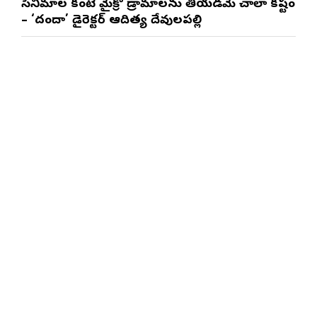
సినిమాల కంటే మైక్రో డ్రామాలను తీయడమే చాలా కష్టం
– ‘దందా’ డైరెక్ట‌ర్ ఆదిత్య దేవులపల్లి