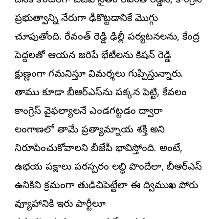
దీనికి కౌంటర్‌గా బీజేపీ సైతం రేవంత్ రెడ్డిని, కాంగ్రెస్
ప్రభుత్వాన్ని నేరుగా ఢీకొట్టడానికే మొగ్గు
చూపుతోంది. రేవంత్ రెడ్డి ఢిల్లీ పర్యటనలను, కేంద్ర
పెద్దలతో ఆయన జరిపే భేటీలను కిషన్ రెడ్డి
క్షుణ్ణంగా గమనిస్తూ విమర్శలు గుప్పిస్తున్నారు.
తాము కూడా బీఆర్‌ఎస్‌ను పక్కన పెట్టి, కేవలం
కాంగ్రెస్ వైఫల్యాలనే ఎండగట్టడం ద్వారా
తెలంగాణలో తామే ప్రత్యామ్నాయ శక్తి అని
నిరూపించుకోవాలని బీజేపీ భావిస్తోంది. అంటే,
ఉభయ పక్షాలు పరస్పరం లబ్ధి పొందేలా, బీఆర్‌ఎస్
ఉనికిని క్రమంగా తుడిచిపెట్టేలా ఈ ద్విముఖ పోరు
వ్యూహానికి ఇరు పార్టీలూ