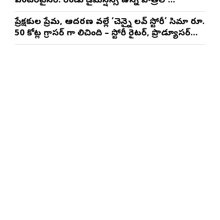
ఎంటర్‌టైనర్. రెండు డైమెన్షన్స్ ఉన్న పాత్రలో
నటించడం చాలా సంతృప్తినిచ్చింది : వరుణ్ తేజ్
ప్రేక్షకుల ప్రేమ, ఆదరణ వల్లే ‘చెన్నై లవ్ స్టోరీ’ సినిమా రూ.
50 కోట్ల గ్రాసర్ గా నిలిచింది – స్టోరీ రైటర్, ప్రొడ్యూసర్
సాయి రాజేష్