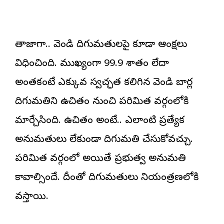
తాజాగా.. వెండి దిగుమతులపై కూడా ఆంక్షలు
విధించింది. ముఖ్యంగా 99.9 శాతం లేదా
అంతకంటే ఎక్కువ స్వచ్ఛత కలిగిన వెండి బార్ల
దిగుమతిని ఉచితం నుంచి పరిమిత వర్గంలోకి
మార్చేసింది. ఉచితం అంటే.. ఎలాంటి ప్రత్యేక
అనుమతులు లేకుండా దిగుమతి చేసుకోవచ్చు.
పరిమిత వర్గంలో అయితే ప్రభుత్వ అనుమతి
కావాల్సిందే. దీంతో దిగుమతులు నియంత్రణలోకి
వస్తాయి.