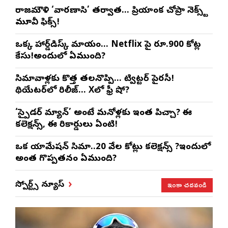
రాజమౌళి ‘వారణాసి’ తర్వాత… ప్రియాంక చోప్రా నెక్స్ట్
మూవీ ఫిక్స్!
ఒక్క హార్డ్‌డిస్క్ మాయం… Netflix పై రూ.900 కోట్ల
కేసు!అందులో ఏముంది?
సినిమావాళ్లకు కొత్త తలనొప్పి… ట్విట్టర్ పైరసీ!
థియేటర్‌లో రిలీజ్… Xలో ఫ్రీ షో?
‘స్పైడర్ మ్యాన్’ అంటే మనోళ్లకు ఇంత పిచ్చా? ఈ
కలెక్షన్స్, ఈ రికార్డులు ఏంటి!
ఒక యానిమేషన్ సినిమా..20 వేల కోట్లు కలెక్షన్స్ ?ఇందులో
అంత గొప్పతనం ఏముంది?
ఇంకా చదవండి
స్పోర్ట్స్ న్యూస్