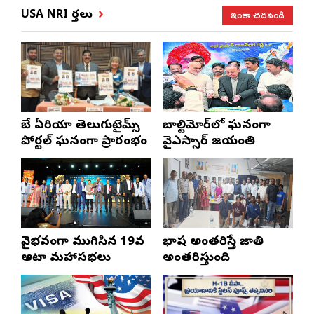
ఇంకా చదవండి
USA NRI వార్తలు
బే ఏరియా తెలుగుటైమ్స్
బాల్టిమోర్‌లో ఘనంగా
పోర్టల్ ఘనంగా ప్రారంభం
వైఎస్సార్‌ జయంతి
వైభవంగా ముగిసిన 19వ
భాష అంతరిస్తే జాతి
ఆటా మహాసభలు
అంతరిస్తుంది