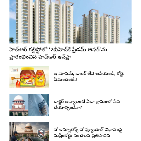
జీహెచ్ఆర్ కల్లిస్టోలో ‘2బీహెచ్‌కే ఫ్రీడమ్ ఆఫర్’ను
ప్రారంభించిన జీహెచ్ఆర్ ఇన్‌ఫ్రా
ఇది మోసమే, డాబర్‌ తేనె ఆపేయండి, కోర్టు
ఏమందంటే..!
డాక్టర్ అవ్వాలంటే ఏడాది గ్రామంలో సేవ
చేయాల్సిందేనా?
నో ఇన్సూరెన్స్-నో ఫ్యూయల్’ విధానంపై
సుప్రీంకోర్టు సంచలన ప్రతిపాదన