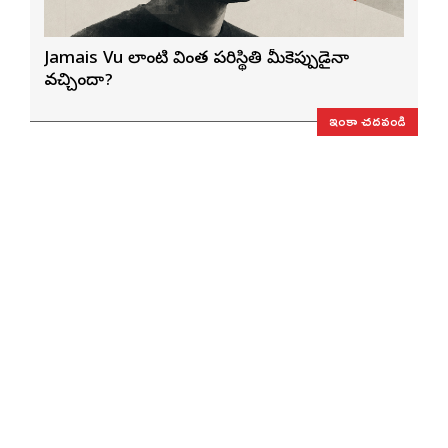
Jamais Vu లాంటి వింత పరిస్థితి మీకెప్పుడైనా
వచ్చిందా?
ఇంకా చదవండి