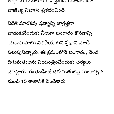
తక్షణమే అమలులోకి వస్తుందని కూడా విదేశీ
వాణిజ్య విభాగం ప్రకటించింది.
విదేశీ మారకపు ద్రవ్యాన్ని జాగ్రత్తగా
వాడుకునేందుకు వీలుగా బంగారం కొనడాన్ని
యేడాది పాటు నిలిపేయాలని ప్రధాని మోదీ
పిలుపునిచ్చారు. ఈ క్రమంలోనే బంగారం, వెండి
దిగుమతులను నియంత్రించేందుకు చర్యలు
చేపట్టారు. ఈ రెండింటి దిగుమతులపై సుంకాన్ని 6
నుంచి 15 శాతానికి పెంచేశారు.