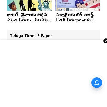
భారత్, చైనాలకు తగ్గిన
ఎన్నారైలకు బిగ్ అలర్ట్..
ఎఫ్-1 వీసాలు.. సీఐఎస్
H-1B వీసాదారులకు
నివేదిక..!
ప్రయాణ సమయంలో
స్టేటస్ ప్రూఫ్స్ తప్పనిసరి..!
Telugu Times E-Paper
నో ఇన్సూరెన్స్-నో ఫ్యూయల్’
విధానంపై సుప్రీంకోర్టు సంచలన
ప్రతిపాదన