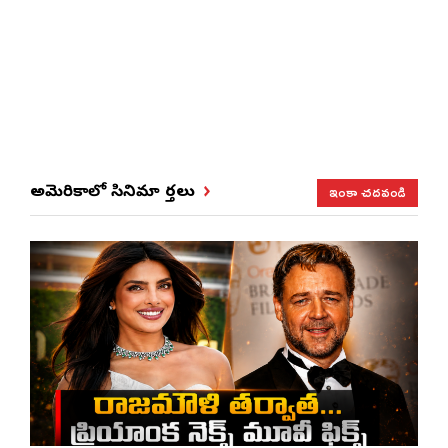
ఇంకా చదవండి
అమెరికాలో సినిమా వార్తలు