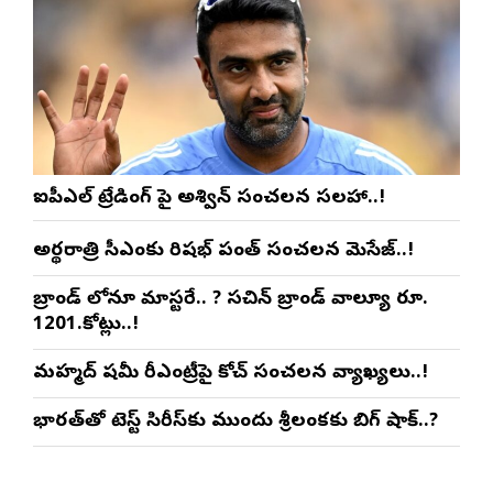
ఐపీఎల్ ట్రేడింగ్ పై అశ్విన్ సంచలన సలహా..!
అర్థరాత్రి సీఎంకు రిషభ్ పంత్ సంచలన మెసేజ్..!
బ్రాండ్ లోనూ మాస్టరే.. ? సచిన్ బ్రాండ్ వాల్యూ రూ.
1201.కోట్లు..!
మహ్మద్ షమీ రీఎంట్రీపై కోచ్ సంచలన వ్యాఖ్యలు..!
భారత్‌తో టెస్ట్ సిరీస్‌కు ముందు శ్రీలంకకు బిగ్ షాక్..?