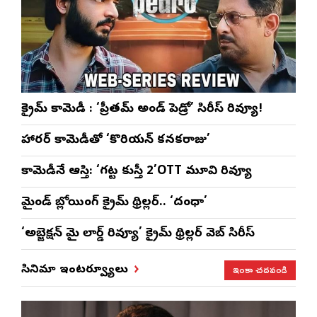
క్రైమ్ కామెడీ : ‘ప్రీతమ్ అండ్ పెడ్రో’ సిరీస్ రివ్యూ!
హారర్ కామెడీతో ‘కొరియన్ కనకరాజు’
కామెడీనే ఆస్తి: ‘గట్ట కుస్తీ 2’OTT మూవి రివ్యూ
మైండ్ బ్లోయింగ్ క్రైమ్ థ్రిల్లర్.. ‘దంధా’
‘అబ్జెక్ష‌న్ మై లార్డ్ రివ్యూ’ క్రైమ్ థ్రిల్ల‌ర్ వెబ్ సిరీస్
ఇంకా చదవండి
సినిమా ఇంటర్వ్యూలు