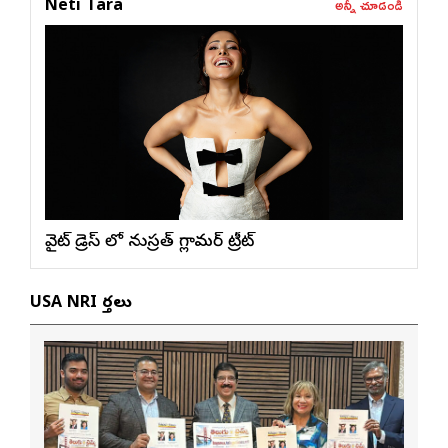
అన్నీ చూడండి
Neti Tara
వైట్ డ్రెస్ లో నుస్ర‌త్ గ్లామ‌ర్ ట్రీట్
USA NRI వార్తలు