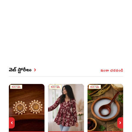
ఇంకా చదవండి
వెబ్ స్టోరీలు