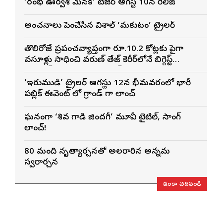
‘రంభ ఊర్వశి మేనక’ టీజర్ ఆగస్ట్ 10న రిలీజ్
అంచనాలు పెంచేసిన విశాల్ ‘మకుటం’ ట్రైలర్
తొలిరోజే ప్రపంచవ్యాప్తంగా రూ.10.2 కోట్లకు పైగా
వసూళ్లు సాధించి వరుణ్ తేజ్ కెరీర్‌లోనే బిగ్గెస్ట్
ఓపెనింగ్‌గా నిలిచిన ‘కొరియన్ కనకరాజు’
‘ఇరుముడి’ ట్రైలర్ ఆగస్టు 12న భీమవరంలో భారీ
పబ్లిక్ ఈవెంట్ లో గ్రాండ్ గా లాంచ్
ఘనంగా ‘శివ గాడి జింద‌గీ’ మూవీ టైటిల్, సాంగ్
లాంచ్!
80 మంది నృత్యార్చనతో అలరారిన అన్నమ
స్వరార్చన
ఇంకా చదవండి