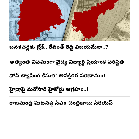
బనకచర్లకు బ్రేక్.. రేవంత్ రెడ్డి విజయమేనా..?
అత్యంత విషమంగా వైద్య విద్యార్థిని ప్రియాంక పరిస్థితి
ఫోన్ ట్యాపింగ్ కేసులో ఆసక్తికర పరిణామం!
హైడ్రాపై మరోసారి హైకోర్టు ఆగ్రహం..!
రాజమండ్రి ఘటనపై సీఎం చంద్రబాబు సీరియస్