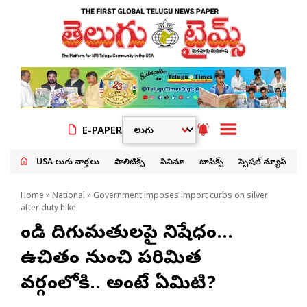
E-PAPER
USA తెలుగు వార్తలు
పాలిటిక్స్
సినిమా
టాపిక్స్
స్పెషల్ న్యూస్
Home
»
National
» Government imposes import curbs on silver
after duty hike
వెండి దిగుమతులపై నిషేధం…
ఉచితం నుంచి పరిమిత
వర్గంలోకి.. అంటే ఏమిటి?