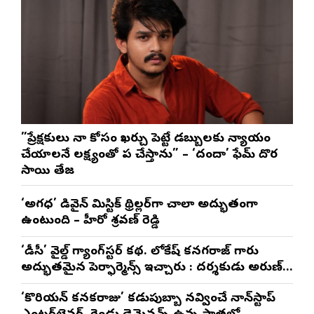
”ప్రేక్షకులు నా కోసం ఖర్చు పెట్టే డబ్బులకు న్యాయం
చేయాలనే లక్ష్యంతో పని చేస్తాను” – ‘దందా’ ఫేమ్ దొర
సాయి తేజ
‘అగధ’ డివైన్ మిస్టిక్ థ్రిల్లర్‌గా చాలా అద్భుతంగా
ఉంటుంది – హీరో శ్రవణ్ రెడ్డి
‘డీసీ’ వైల్డ్ గ్యాంగ్‌స్టర్ కథ. లోకేష్ కనగరాజ్ గారు
అద్భుతమైన పెర్ఫార్మెన్స్ ఇచ్చారు : దర్శకుడు అరుణ్
మాథేశ్వరన్
‘కొరియన్ కనకరాజు’ కడుపుబ్బా నవ్వించే నాన్‌స్టాప్