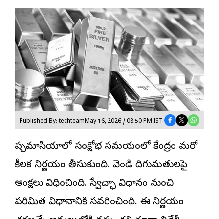
Published By: techteam
May 16, 2026 / 08:50 PM IST
పశ్చిమాసియాలో సంక్షోభ సమయంలో కేంద్రం మరో
కీలక నిర్ణయం తీసుకుంది. వెండి దిగుమతులపై
ఆంక్షలు విధించింది. స్వేచ్ఛా విధానం నుంచి
పరిమిత విధానానికి సవరించింది. ఈ నిర్ణయం