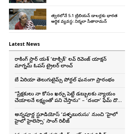
త్వరలోనే 5.1 ట్రిలియన్ డాలర్లకు భారత
ఆర్థిక వ్యవస్థ: నిర్మలా సీతారామన్
Latest News
రాకింగ్ స్టార్ యశ్ ‘టాక్సిక్’ లవ్ రివెంజ్ యాక్షన్
మాగ్నమ్ ఓపస్‌ ట్రైలర్ లాంచ్
బే ఏరియా తెలుగుటైమ్స్ పోర్టల్ ఘనంగా ప్రారంభం
”ప్రేక్షకులు నా కోసం ఖర్చు పెట్టే డబ్బులకు న్యాయం
చేయాలనే లక్ష్యంతో పని చేస్తాను” – ‘దందా’ ఫేమ్ దొర
సాయి తేజ
అన్నపూర్ణ స్టూడియోస్ ‘పళ్ళబురుసు’ నుంచి ‘హైలో
హైలో హైలెస్సా’ సాంగ్ రిలీజ్