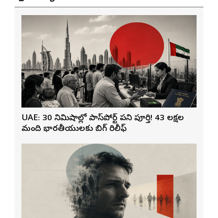
UAE: 30 నిమిషాల్లో పాస్‌పోర్ట్ పని పూర్తి! 43 లక్షల
మంది భారతీయులకు బిగ్ రిలీఫ్