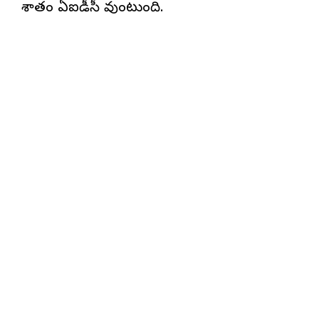
శాతం ఏఐడీసీ వుంటుంది.