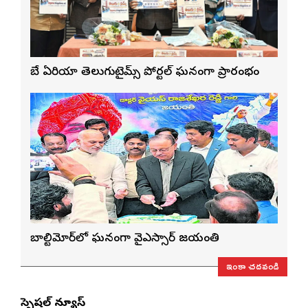
బే ఏరియా తెలుగుటైమ్స్ పోర్టల్ ఘనంగా ప్రారంభం
బాల్టిమోర్‌లో ఘనంగా వైఎస్సార్‌ జయంతి
ఇంకా చదవండి
స్పెషల్ న్యూస్