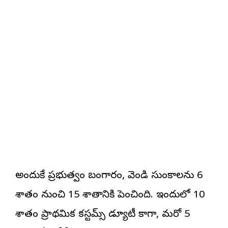
అందుకే ప్రభుత్వం బంగారం, వెండి సుంకాలను 6
శాతం నుంచి 15 శాతానికి పెంచింది. ఇందులో 10
శాతం ప్రాథమిక కస్టమ్స్ డ్యూటీ కాగా, మరో 5