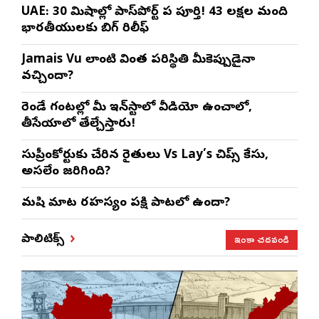
UAE: 30 నిమిషాల్లో పాస్‌పోర్ట్ పని పూర్తి! 43 లక్షల మంది
భారతీయులకు బిగ్ రిలీఫ్
Jamais Vu లాంటి వింత పరిస్థితి మీకెప్పుడైనా
వచ్చిందా?
రెండే గంటల్లో మీ ఇన్‌స్టాలో వీడియో ఉంచాలో,
తీసేయాలో తేల్చేస్తారు!
సుప్రీంకోర్టుకు చేరిన రైతులు Vs Lay’s చిప్స్‌ కేసు,
అసలేం జరిగింది?
మనిషి మాట రహస్యం పక్షి పాటలో ఉందా?
ఇంకా చదవండి
పాలిటిక్స్