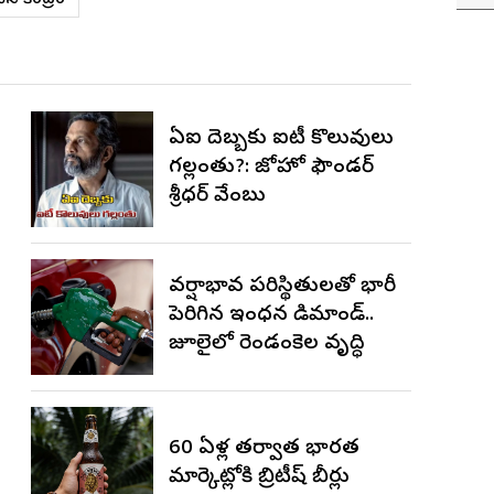
ఏఐ దెబ్బకు ఐటీ కొలువులు
గల్లంతు?: జోహో ఫౌండర్
శ్రీధర్ వేంబు
వర్షాభావ పరిస్థితులతో భారీగా
పెరిగిన ఇంధన డిమాండ్..
జూలైలో రెండంకెల వృద్ధి
60 ఏళ్ల తర్వాత భారత
మార్కెట్లోకి బ్రిటీష్ బీర్లు