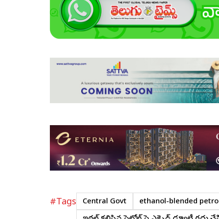
#Tags
Central Govt
ethanol-blended petro
ఇథనాల్ కలిపిన పెట్రోల్ పై ఎక్సైడ్ డ్యూటీ రద్దు చే