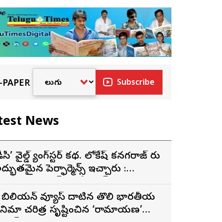
-PAPER
Subscribe
test News
ీసీ’ వైల్డ్ గ్యాంగ్‌స్టర్ కథ. లోకేష్ కనగరాజ్ గారు
ద్భుతమైన పెర్ఫార్మెన్స్ ఇచ్చారు :
ర్శకుడు అరుణ్ మాథేశ్వరన్
 బిలియన్ వ్యూస్ దాటిన తొలి భారతీయ
ినిమాగా చరిత్ర సృష్టించిన ‘రామాయణ’