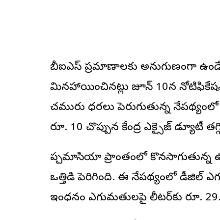
బీఐఎస్ ప్రమాణాలకు అనుగుణంగా ఉండే ఇథనా
మినహాయించినట్లు జూన్ 10న నోటిఫికేషన్
చమురు ధరలు పెరుగుతున్న నేపథ్యంలో గత మా
రూ. 10 చొప్పున కేంద్ర ఎక్సైజ్ డ్యూటీ త
పశ్చిమాసియా ప్రాంతంలో కొనసాగుతున్న
ఒత్తిడి పెరిగింది. ఈ నేపథ్యంలో డీజిల
ఇంధనం ఎగుమతులపై లీటర్‌కు రూ. 29.5 చ