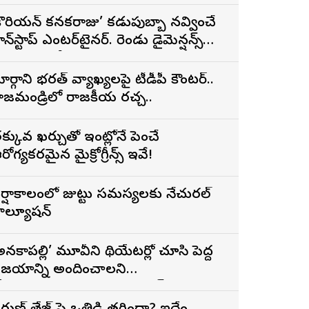
్రైలర్
కొరియన్ కనకరాజు’ కడుపుబ్బా నవ్వించే
ాన్‌స్టాప్ ఎంటర్‌టైనర్. రెండు డైమెన్షన్స్
న్న పాత్రలో నటించడం చాలా
ంతృప్తినిచ్చింది : వరుణ్ తేజ్
ార్గాని భరత్ వ్యాఖ్యలపై టీడీపీ కౌంటర్..
ాజమండ్రిలో రాజకీయ రచ్చ..
క్కువ ఖర్చుతో ఇంట్లోనే పెంచే
రోగ్యకరమైన మైక్రోగ్రీన్స్ ఇవే!
ర్షాకాలంలో జుట్టు సమస్యలకు నేచురల్
ొల్యూషన్
అనకాపల్లి’ మూవీని థియేటర్లో చూసి పెద్ద
ిజయాన్ని అందించాలని
ోరుకుంటున్నాను.. సోనూ సూద్