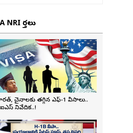
 NRI వార్తలు
ారత్, చైనాలకు తగ్గిన ఎఫ్-1 వీసాలు..
ీఐఎస్ నివేదిక..!