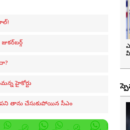
ాల్!
జుకర్‌బర్గ్
ఎ
వ
ప
ందా?
మన్న హైకోర్టు
స్ప
తన పని తాను చేసుకుపోయిన సీఎం