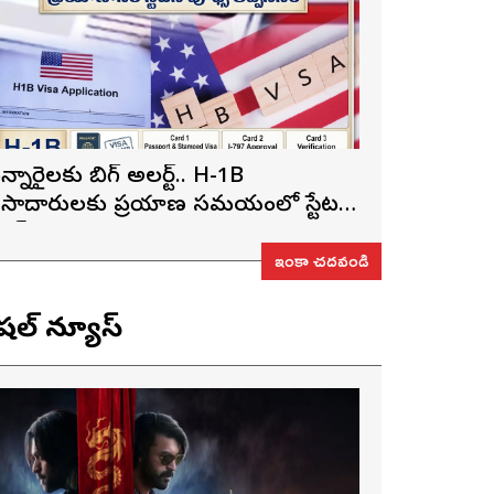
న్నారైలకు బిగ్ అలర్ట్.. H-1B
ీసాదారులకు ప్రయాణ సమయంలో స్టేటస్
్రూఫ్స్ తప్పనిసరి..!
ఇంకా చదవండి
ెషల్ న్యూస్