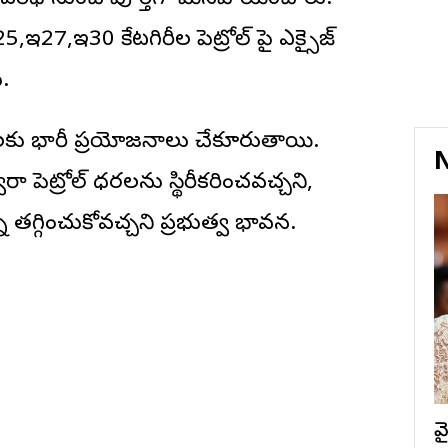
,ఇ27,ఇ30 కేటగిరీల పెట్రోల్ పై ఎక్సైజ్
.
రజలకు భారీ ప్రయోజనాలు చేకూరుతాయి.
N
రా పెట్రోల్ ధరలను స్థిరీకరించవచ్చని,
తగ్గించుకోవచ్చని ప్రభుత్వ భావన.
వ