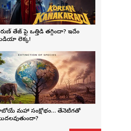
రుణ్ తేజ్‌ పై ఒత్తిడి తగ్గిందా? ఇదేం
ీడియా లెక్క!
ాబోయే మహా సంక్షోభం… తేనెటీగతో
ొదలవుతుందా?