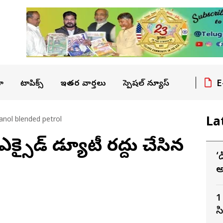
E
ా
టాపిక్స్
ఇతర వార్తలు
స్పెషల్ న్యూస్
La
anol blended petrol
 ఎక్సైడ్ డ్యూటీ రద్దు చేసిన
‘డ
అ
ద
1
స