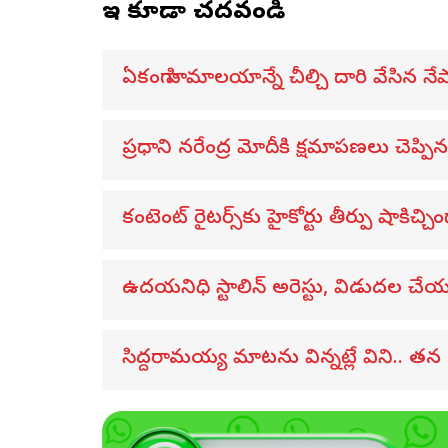
ఇవి కూడా చదవండి
ఏకంగా హిమాలయాన్నే చీల్చి దారి వేసిన నేప
ప్రధాని నరేంద్ర మోదీకి క్షమాపణలు చెప్పిన 
కంటెంట్ రైటర్స్‌కు హైకోర్టు తీర్పు షాకిచ్చి
ఉదయనిధి స్టాలిన్ అరెస్టు, విడుదల చేయ
సిద్దరామయ్య మాటను విన్నట్లే విని.. 