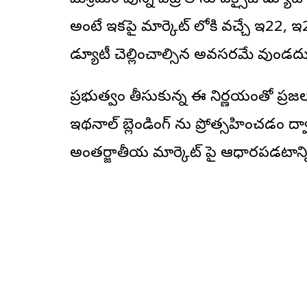
అంటే ఇకపై మార్కెట్ లోకి వచ్చే ఇ22, ఇ25
డ్యూటీ చెల్లించాల్సిన అవసరమే వుండదు
ప్రభుత్వం తీసుకున్న ఈ నిర్ణయంతో ప్
ఇథనాల్ బ్లెండింగ్ ను ప్రోత్సహించడం ద్వా
అంతర్జాతీయ మార్కెట్ పై ఆధారపడటాన్ని 