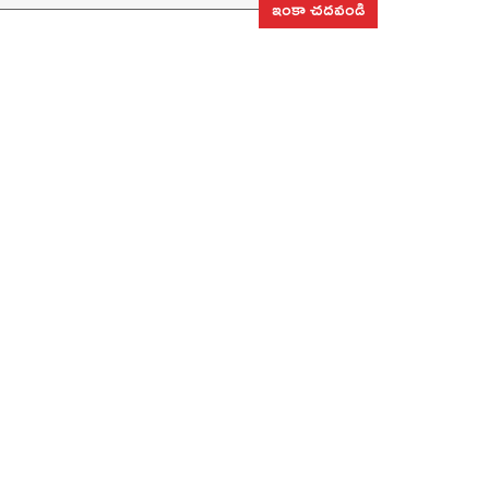
ఇంకా చదవండి