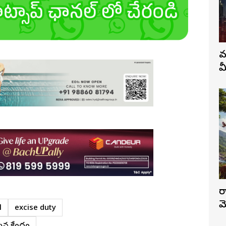
వ
మ
ర
మ
l
excise duty
సిన కేంద్రం