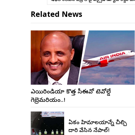
Related News
ఎయిరిండియా కొత్త సీఈవోగా టెవోల్డే
గెబ్రెమరియం..!
ఏకంగా హిమాలయాన్నే చీల్చి
దారి వేసిన నేపాల్!