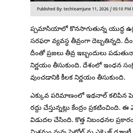
Published By: techteam
June 11, 2026 / 05:10 PM 
పశ్చిమాసియాలో కొనసాగుతున్న యుద్ధ ఉ
సరఫరా వ్యవస్థ తీవ్రంగా దెబ్బతిన్నది. దీ
దీంతో ప్రజలు తీవ్ర ఇబ్బందులు పడుతున
నిర్ణయం తీసుకుంది. దేశంలో ఇంధన సంక్
వుంచడానికి కీలక నిర్ణయం తీసుకుంది.
ఎక్కువ పరిమాణంలో ఇథనాల్ కలిపిన పెట్రోల్
రద్దు చేస్తున్నట్లు కేంద్రం ప్రకటించింది
విడుదల చేసింది. కొత్త నిబంధనల ప్రక
మిశ్రమం వున్న పెట్రోల్ ను ఎక్సైజ్ డ్యూ