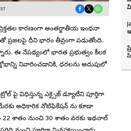
వ
మ
IST
J
ద్రిక్తతల కారణంగా అంతర్జాతీయ ఇంధనా
ఇ
ంతో ప్రజలపై దీని భారం తీవ్రంగా పడుతోంది.
ప
్నారు. ఈ నేపథ్యంలో భారత ప్రభుత్వం కీలక
సి
ర
షోభాన్ని నివారించడానికి, ధరలను అదుపులో
 పై విధిస్తున్న ఎక్సైజ్ డ్యూటీని పూర్తిగా
. ఈ మేరకు అధికారిక నోటిఫికేషన్ ను కూడా
ారం 22 శాతం నుంచి 30 శాతం వరకు ఇథనాల్
టీ పరిధి నుంచి పూర్తిగా మినహాయించారు.