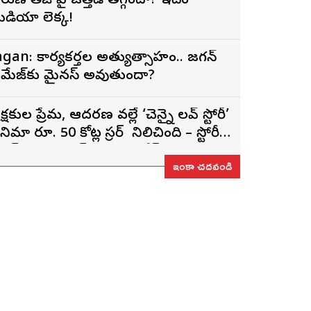
రుణ్ తేజ్‌ పై ఒత్తిడి తగ్గిందా? ఇదేం
ీడియా లెక్క!
agan: కార్యకర్తల అత్యుత్సాహం.. జగన్
మేజ్‌కు మైనస్ అవుతుందా?
్రేక్షకుల ప్రేమ, ఆదరణ వల్లే ‘చెన్నై లవ్ స్టోరీ’
నిమా రూ. 50 కోట్ల గ్రాసర్ గా నిలిచింది – స్టోరీ
ైటర్, ప్రొడ్యూసర్ సాయి రాజేష్
ఇంకా చదవండి