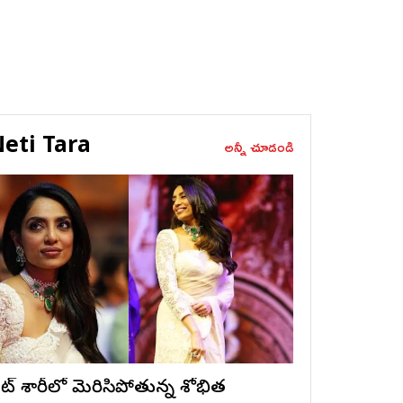
eti Tara
అన్నీ చూడండి
ైట్ శారీలో మెరిసిపోతున్న శోభిత