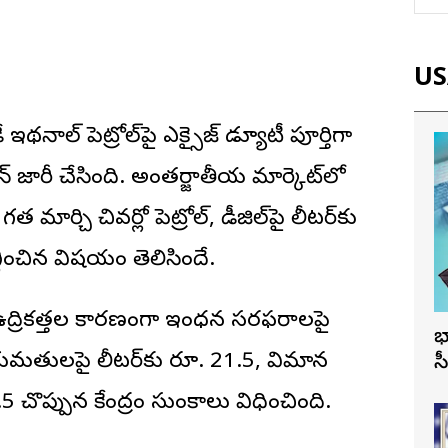
USA
ల్ పెట్రోల్‌పై ఎక్సైజ్ డ్యూటీ పూర్తిగా
 జారీ చేసింది. అంతర్జాతీయ మార్కెట్‌లో
ర్చి చివర్లో పెట్రోల్, డీజిల్‌పై లీటర్‌కు
గ్గించిన విషయం తెలిసిందే.
 ఉద్రికత్తల కారణంగా ఇంధన సరఫరాలపై
భ
్ ఎగుమతులపై లీటర్‌కు రూ. 21.5, విమాన
స
ొప్పున కేంద్రం సుంకాలు విధించింది.