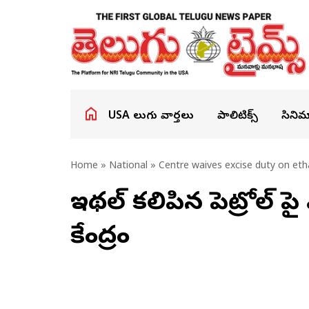
USA తెలుగు వార్తలు
పాలిటిక్స్
సినిమ
Home
»
National
» Centre waives excise duty on eth
ఇథనాల్ కలిపిన పెట్రోల్ పై
కేంద్రం