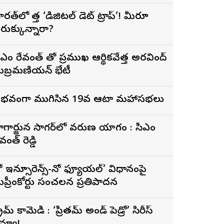
ారత్‌లో కొత్త ‘డిజిటల్ డెట్ ట్రాప్’! మీరూ
రుక్కున్నారా?
 రేవంత్ తో ప్రముఖ ఆర్థికవేత్త అరవింద్‌
ుబ్రమణియన్ భేటీ
ైభవంగా ముగిసిన 19వ ఆటా మహాసభలు
ాగార్జున సాగ‌ర్‌లో వరుణ యాగం : సీఎం
వంత్ రెడ్డి
ో ఇన్సూరెన్స్-నో ఫ్యూయల్’ విధానంపై
ుప్రీంకోర్టు సంచలన ప్రతిపాదన
్రైమ్ కామెడీ : ‘ప్రీతమ్ అండ్ పెడ్రో’ సిరీస్