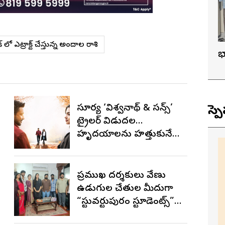
క్ లో ఎట్రాక్ట్ చేస్తున్న అందాల రాశి
భ
సూర్య ‘విశ్వనాథ్ & సన్స్’
స్ప
ట్రైలర్ విడుదల…
హృదయాలను హత్తుకునే
ఎమోషనల్ ఫ్యామిలీ
ఎంటర్‌టైనర్‌గా భారీ
అంచనాలు
ప్రముఖ దర్శకులు వేణు
ఉడుగుల చేతుల మీదుగా
“స్టువర్టుపురం స్టూడెంట్స్”
ట్రైలర్ విడుదల