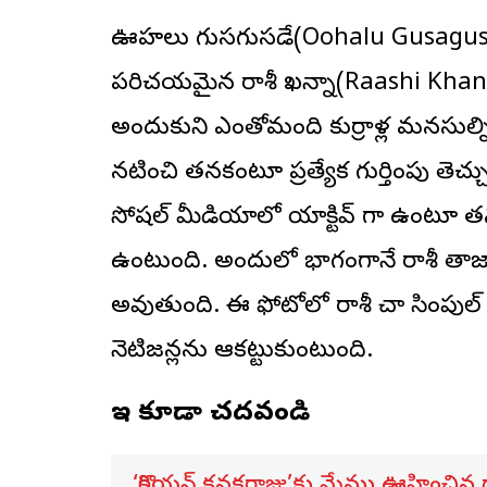
ఊహ‌లు గుస‌గుసలాడే(Oohalu Gusagusa
ప‌రిచ‌య‌మైన
రాశీ ఖ‌న్నా
(Raashi Khann
అందుకుని ఎంతోమంది కుర్రాళ్ల మ‌న‌సుల్ని
న‌టించి త‌న‌కంటూ ప్ర‌త్యేక గుర్తింపు తెచ్చు
సోష‌ల్ మీడియాలో యాక్టివ్ గా ఉంటూ త‌న ఫ
ఉంటుంది. అందులో భాగంగానే రాశీ తాజాగా 
అవుతుంది. ఈ ఫోటోలో రాశీ చాలా సింపుల్ ల
నెటిజ‌న్ల‌ను ఆక‌ట్టుకుంటుంది.
ఇవి కూడా చదవండి
‘కొరియన్ కనకరాజు’కు మేము ఊహించిన దాన