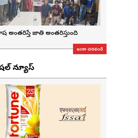
ాష అంతరిస్తే జాతి అంతరిస్తుంది
ఇంకా చదవండి
ెషల్ న్యూస్