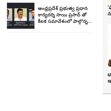
‘
ఆంధ్రప్రదేశ్ ప్రభుత్వ ప్రధాన
న
కార్యదర్శి సాయి ప్రసాద్ తో
కీలక సమావేశంలో పాల్గొన్న
APSFTVTDC చైర్మన్ భరత్
భూషణ్, ఏపీ ఎఫ్డిసి ఎండి
విశ్వనాథన్, పలు శాఖల
అధికారులు
భ
ఇ