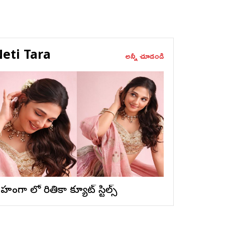
eti Tara
అన్నీ చూడండి
ెహంగా లో రితికా క్యూట్ స్టిల్స్