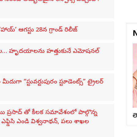
య్’ ఆగస్టు 28న గ్రాండ్ రిలీజ్
N
విడుదల… హృదయాలను హత్తుకునే ఎమోషనల్
ుగా “స్టువర్టుపురం స్టూడెంట్స్” ట్రైలర్
సాయి ప్రసాద్ తో కీలక సమావేశంలో పాల్గొన్న
ల
ఫ్డిసి ఎండి విశ్వనాథన్, పలు శాఖల