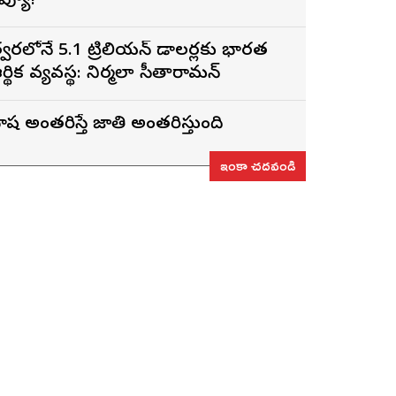
ివ్యూ!
్వరలోనే 5.1 ట్రిలియన్ డాలర్లకు భారత
ర్థిక వ్యవస్థ: నిర్మలా సీతారామన్
ాష అంతరిస్తే జాతి అంతరిస్తుంది
ఇంకా చదవండి