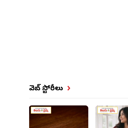
వెబ్ స్టోరీలు