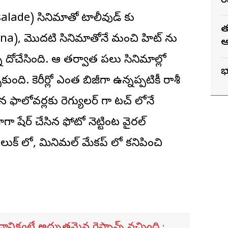
ర
lade) సినిమాతో టాలీవుడ్ కు
త
a), మొద‌టి సినిమాతోనే మంచి హిట్ ను
ఆ
 దోచేసింది. ఆ త‌ర్వాత ప‌లు సినిమాల్లో
భ
కుంది. కెరీర్లో ఎంత బిజీగా ఉన్న‌ప్ప‌టికీ రాశీ
ాలోవ‌ర్ల‌కు రెగ్యుల‌ర్ గా ట‌చ్ లోనే
షేర్ చేసిన ఫోటో నెట్టింట వైర‌ల్
ుక్ లో, మినిమ‌ల్ మేక‌ప్ లో క‌నిపించి
ికంటే అద్భుతమైన రెస్పాన్స్ వచ్చింది :