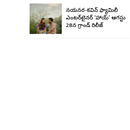
వరుణ్ తేజ్
నయనతార-కవిన్ ఫ్యామిలీ
ఎంటర్‌టైనర్ ‘హాయ్’ ఆగస్టు
28న గ్రాండ్ రిలీజ్