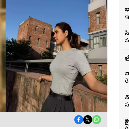
భ
ఇ
సీఎం
స
వ
న
రే
న
స
T
క