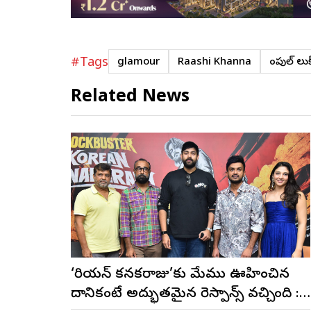
#Tags
glamour
Raashi Khanna
సింపుల్ లు
Related News
‘కొరియన్ కనకరాజు’కు మేము ఊహించిన
దానికంటే అద్భుతమైన రెస్పాన్స్ వచ్చింది :