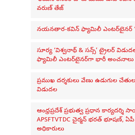
వరుణ్ తేజ్
నయనతార-కవిన్ ఫ్యామిలీ ఎంటర్‌టైనర్ ‘హా
సూర్య ‘విశ్వనాథ్ & సన్స్’ ట్రైలర్ 
ఫ్యామిలీ ఎంటర్‌టైనర్‌గా భారీ అంచనాలు
ప్రముఖ దర్శకులు వేణు ఉడుగుల చేతుల మీద
విడుదల
ఆంధ్రప్రదేశ్ ప్రభుత్వ ప్రధాన కార్యదర్శి 
APSFTVTDC చైర్మన్ భరత్ భూషణ్, ఏపీ ఎ
అధికారులు