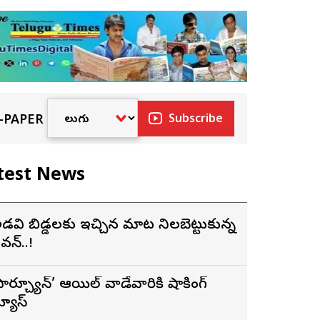
-PAPER
Subscribe
test News
డవి బిడ్డలకు ఇచ్చిన మాట నిలబెట్టుకున్న
వన్..!
ఫార్చ్యూన్’ ఆయిల్ వాడేవారికి షాకింగ్
్యూస్