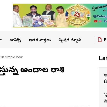
E
ా
టాపిక్స్
ఇతర వార్తలు
స్పెషల్ న్యూస్
La
 in simple look
 చేస్తున్న అందాల రాశి
అ
ప
‘
న