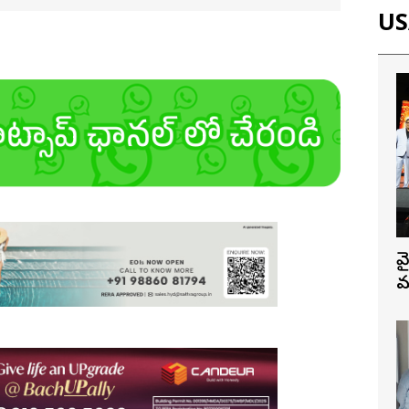
USA
వ
మ