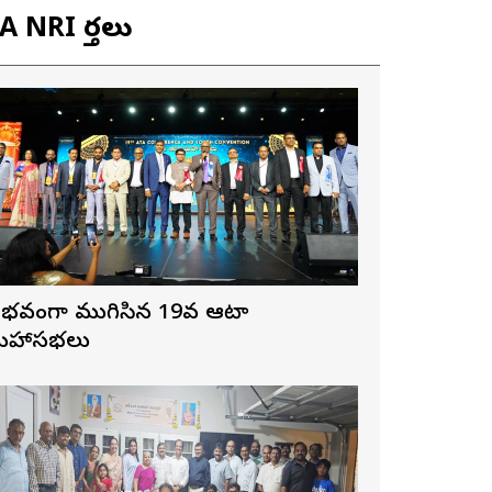
 NRI వార్తలు
ైభవంగా ముగిసిన 19వ ఆటా
హాసభలు