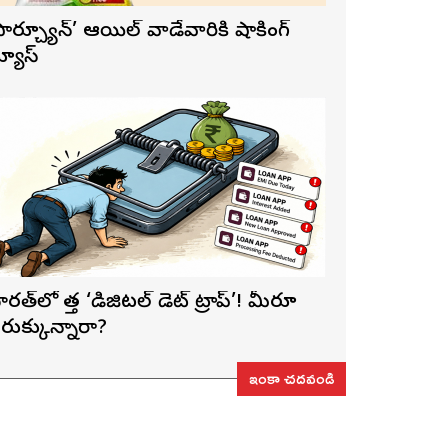
ఫార్చ్యూన్’ ఆయిల్ వాడేవారికి షాకింగ్
్యూస్
ారత్‌లో కొత్త ‘డిజిటల్ డెట్ ట్రాప్’! మీరూ
రుక్కున్నారా?
ఇంకా చదవండి