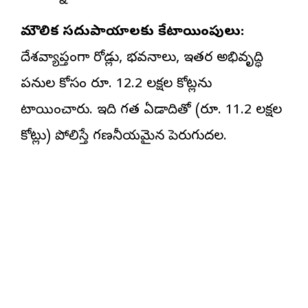
మౌలిక సదుపాయాలకు కేటాయింపులు:
దేశవ్యాప్తంగా రోడ్లు, భవనాలు, ఇతర అభివృద్ధి
పనుల కోసం రూ. 12.2 లక్షల కోట్లను
కేటాయించారు. ఇది గత ఏడాదితో (రూ. 11.2 లక్షల
కోట్లు) పోలిస్తే గణనీయమైన పెరుగుదల.