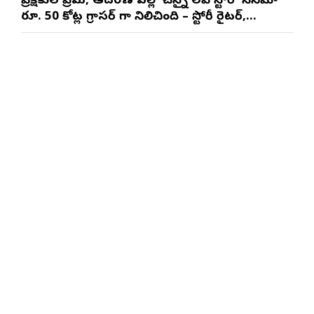
ప్రేక్షకుల ప్రేమ, ఆదరణ వల్లే ‘చెన్నై లవ్ స్టోరీ’ సినిమా
రూ. 50 కోట్ల గ్రాసర్ గా నిలిచింది – స్టోరీ రైటర్,
ప్రొడ్యూసర్ సాయి రాజేష్