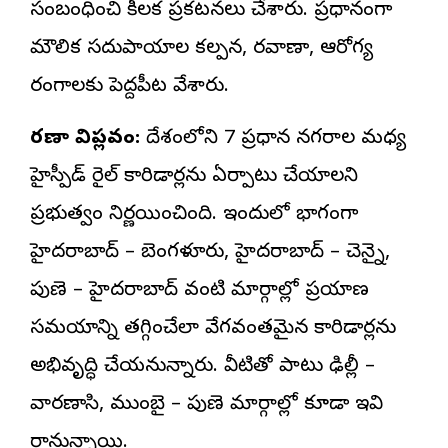
సంబంధించి కీలక ప్రకటనలు చేశారు. ప్రధానంగా
మౌలిక సదుపాయాల కల్పన, రవాణా, ఆరోగ్య
రంగాలకు పెద్దపీట వేశారు.
రవాణా విప్లవం:
దేశంలోని 7 ప్రధాన నగరాల మధ్య
హైస్పీడ్ రైల్ కారిడార్లను ఏర్పాటు చేయాలని
ప్రభుత్వం నిర్ణయించింది. ఇందులో భాగంగా
హైదరాబాద్ – బెంగళూరు, హైదరాబాద్ – చెన్నై,
పుణె – హైదరాబాద్ వంటి మార్గాల్లో ప్రయాణ
సమయాన్ని తగ్గించేలా వేగవంతమైన కారిడార్లను
అభివృద్ధి చేయనున్నారు. వీటితో పాటు ఢిల్లీ –
వారణాసి, ముంబై – పుణె మార్గాల్లో కూడా ఇవి
రానున్నాయి.