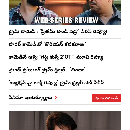
క్రైమ్ కామెడీ : ‘ప్రీతమ్ అండ్ పెడ్రో’ సిరీస్ రివ్యూ!
హారర్ కామెడీతో ‘కొరియన్ కనకరాజు’
కామెడీనే ఆస్తి: ‘గట్ట కుస్తీ 2’OTT మూవి రివ్యూ
మైండ్ బ్లోయింగ్ క్రైమ్ థ్రిల్లర్.. ‘దంధా’
‘అబ్జెక్ష‌న్ మై లార్డ్ రివ్యూ’ క్రైమ్ థ్రిల్ల‌ర్ వెబ్ సిరీస్
ఇంకా చదవండి
సినిమా ఇంటర్వ్యూలు