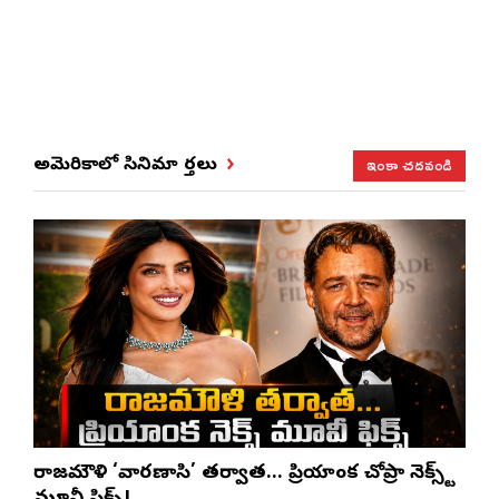
ఇంకా చదవండి
అమెరికాలో సినిమా వార్తలు
రాజమౌళి ‘వారణాసి’ తర్వాత… ప్రియాంక చోప్రా నెక్స్ట్