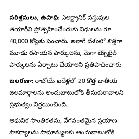
పరిశ్రమలు, ఉపాధి:
ఎలక్ట్రానిక్ వస్తువుల
తయారీని ప్రోత్సహించేందుకు నిధులను రూ.
40,000 కోట్లకు పెంచారు. అలాగే దేశంలో కొత్తగా
మూడు రసాయన పార్కులను, మెగా టెక్స్‌టైల్
పార్కులను ఏర్పాటు చేయాలని ప్రతిపాదించారు.
జలరవాణా:
రాబోయే ఐదేళ్లలో 20 కొత్త జాతీయ
జలమార్గాలను అందుబాటులోకి తీసుకురావాలని
ప్రభుత్వం నిర్ణయించింది.
ఆధునిక సాంకేతికతను, వేగవంతమైన ప్రయాణ
సౌకర్యాలను సామాన్యులకు అందుబాటులోకి