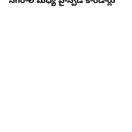
నగరాల మధ్య హైస్పీడ్ కారిడార్లు