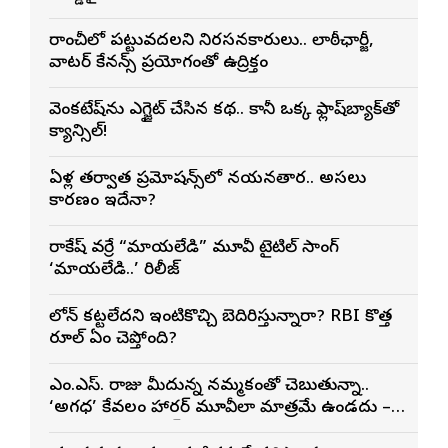
రాంచీలో పట్టువదలని నిరసనకారులు.. లాఠీఛార్జీ,
వాటర్ కేనన్స్ ప్రయోగంతో ఉద్రిక్తం
వెంకటేష్‌ను ఎగ్జైట్ చేసిన కథ.. కానీ ఒక్క ఫ్లాష్‌బ్యాక్‌తో
క్యాన్సిల్!
ఏళ్ల తర్వాత ప్రమోషన్స్‌లో నయనతార.. అసలు
కారణం ఇదేనా?
రాకేష్ వర్రే “మాయలేడి” మూవీ టైటిల్ సాంగ్
‘మాయలేడి..’ రిలీజ్
లోన్ కట్టలేదని ఇంటికొచ్చి బెదిరిస్తున్నారా? RBI కొత్త
రూల్ ఏం చెప్తోంది?
ఎం.ఎస్. రాజు మీదున్న నమ్మకంతో చెబుతున్నా..
‘అగధ’ కేవలం హారర్ మూవీలా మాత్రమే ఉండదు –
నిర్మాత శ్యాం ప్రసాద్ రెడ్డి