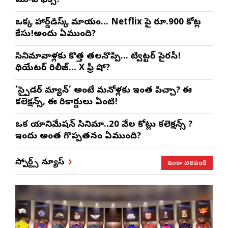
మూవీ ఫిక్స్!
ఒక్క హార్డ్‌డిస్క్ మాయం… Netflix పై రూ.900 కోట్ల
కేసు!అందులో ఏముంది?
సినిమావాళ్లకు కొత్త తలనొప్పి… ట్విట్టర్ పైరసీ!
థియేటర్‌లో రిలీజ్… Xలో ఫ్రీ షో?
‘స్పైడర్ మ్యాన్’ అంటే మనోళ్లకు ఇంత పిచ్చా? ఈ
కలెక్షన్స్, ఈ రికార్డులు ఏంటి!
ఒక యానిమేషన్ సినిమా..20 వేల కోట్లు కలెక్షన్స్ ?
ఇందులో అంత గొప్పతనం ఏముంది?
ఇంకా చదవండి
స్పోర్ట్స్ న్యూస్