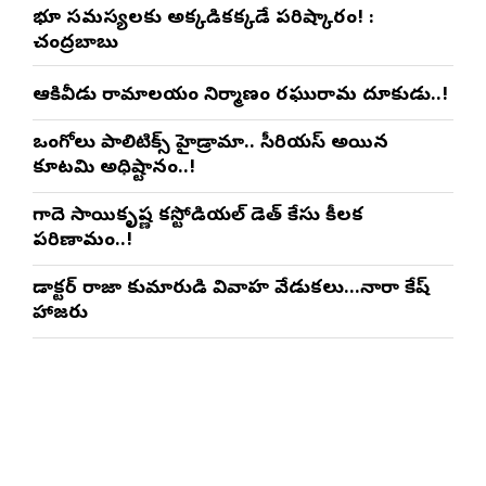
భూ సమస్యలకు అక్కడికక్కడే పరిష్కారం! :
చంద్రబాబు
ఆకివీడు రామాలయం నిర్మాణంలో రఘురామ దూకుడు..!
ఒంగోలు పాలిటిక్స్‌లో హైడ్రామా.. సీరియస్ అయిన
కూటమి అధిష్టానం..!
గాదె సాయికృష్ణ కస్టోడియల్ డెత్ కేసులో కీలక
పరిణామం..!
డాక్టర్ రాజా కుమారుడి వివాహ వేడుకలు…నారా లోకేష్
హాజరు