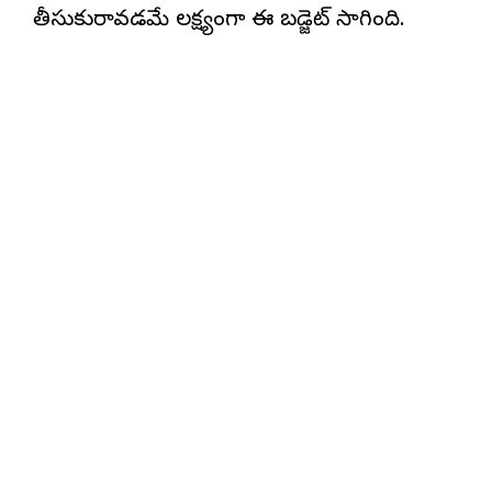
తీసుకురావడమే లక్ష్యంగా ఈ బడ్జెట్ సాగింది.