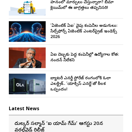
వాహనంలో మార్పులు చేస్తున్నారా? బీమా
క్లెయిమ్‌లో ఈ జాగ్రత్తలు తప్పనిసరి!
‘ఏజెంటిక్ ఏఐ’ వైపు కంపెనీల అడుగులు:
సేల్స్‌ఫోర్స్ ఏజెంటిక్ ఎంటర్‌ప్రైజ్ ఇండెక్స్
2026
ఏఐ దెబ్బకు పెద్ద కంపెనీల్లో ఉద్యోగాల కోత:
నందన్ నీలేకని
బ్యాటరీ ఎనర్జీ స్టోరేజ్ రంగంలోకి ఓలా
ఎలక్ట్రిక్.. ‘యాక్సిస్ ఎనర్జీ’తో కీలక
ఒప్పందం!
Latest News
దుల్కర్ సల్మాన్ ‘ఐ యామ్ గేమ్’ ఆగస్టు 20న
వరల్డ్‌వైడ్ రిలీజ్