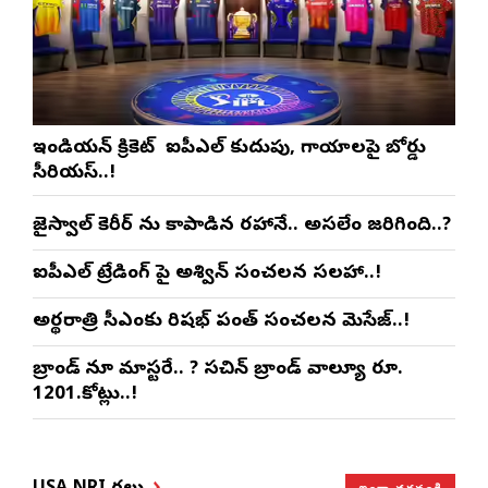
ఇండియన్ క్రికెట్ లో ఐపీఎల్ కుదుపు, గాయాలపై బోర్డు
సీరియస్..!
జైస్వాల్‌ కెరీర్ ను కాపాడిన రహానే.. అసలేం జరిగింది..?
ఐపీఎల్ ట్రేడింగ్ పై అశ్విన్ సంచలన సలహా..!
అర్థరాత్రి సీఎంకు రిషభ్ పంత్ సంచలన మెసేజ్..!
బ్రాండ్ లోనూ మాస్టరే.. ? సచిన్ బ్రాండ్ వాల్యూ రూ.
1201.కోట్లు..!
ఇంకా చదవండి