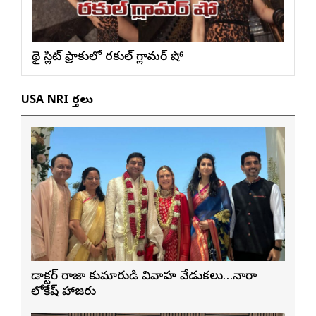
థై స్లిట్ ఫ్రాకులో ర‌కుల్ గ్లామ‌ర్ షో
USA NRI వార్తలు
డాక్టర్ రాజా కుమారుడి వివాహ వేడుకలు…నారా
లోకేష్ హాజరు