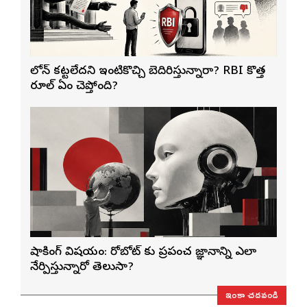
లోన్ కట్టలేదని ఇంటికొచ్చి బెదిరిస్తున్నారా? RBI కొత్త
రూల్ ఏం చెప్తోంది?
షాకింగ్ విషయం: రోబోట్‌ కు ప్రపంచ జ్ఞానాన్ని ఎలా
నేర్పిస్తున్నారో తెలుసా?
ఇంకా చదవండి