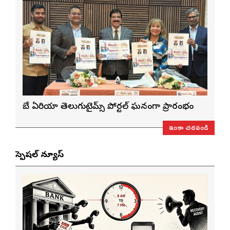
బే ఏరియా తెలుగుటైమ్స్ పోర్టల్ ఘనంగా ప్రారంభం
ఇంకా చదవండి
స్పెషల్ న్యూస్