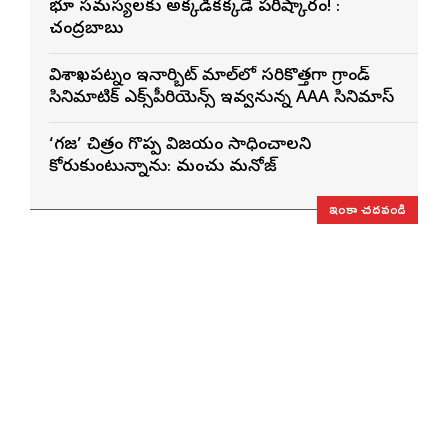
భూ సమస్యలకు అక్కడికక్కడే పరిష్కారం! :
చంద్రబాబు
విశాఖ‌పట్నం ఇనార్బిట్ మాల్‌లో స‌రికొత్తగా గ్రాండ్
సినిమాటిక్ ఎక్స్‌పీరియెన్స్ ఇవ్వ‌నున్న AAA సినిమాస్‌
‘గజ’ చిత్రం గొప్ప విజయం సాధించాలని
కోరుకుంటున్నాను: మంచు మనోజ్
ఇంకా చదవండి