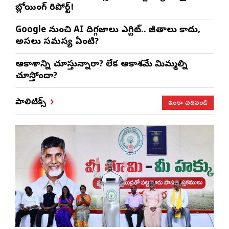
బ్లోయింగ్ రిపోర్ట్!
Google నుంచి AI దిగ్గజాలు ఎగ్జిట్.. జీతాలు కాదు,
అసలు సమస్య ఏంటి?
ఆకాశాన్ని చూస్తున్నారా? లేక ఆకాశమే మిమ్మల్ని
చూస్తోందా?
ఇంకా చదవండి
పాలిటిక్స్