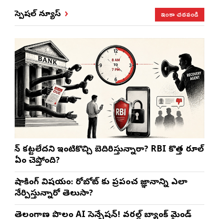
ఇంకా చదవండి
స్పెషల్ న్యూస్
లోన్ కట్టలేదని ఇంటికొచ్చి బెదిరిస్తున్నారా? RBI కొత్త రూల్
ఏం చెప్తోంది?
షాకింగ్ విషయం: రోబోట్‌ కు ప్రపంచ జ్ఞానాన్ని ఎలా
నేర్పిస్తున్నారో తెలుసా?
తెలంగాణ పొలంలో AI సెన్సేషన్! వరల్డ్ బ్యాంక్ మైండ్