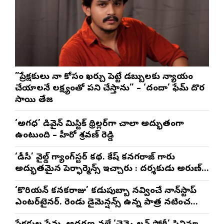
”ప్రేక్షకులు నా కోసం ఖర్చు పెట్టే డబ్బులకు న్యాయం
చేయాలనే లక్ష్యంతో పని చేస్తాను” – ‘దందా’ ఫేమ్ దొర
సాయి తేజ
‘అగధ’ డివైన్ మిస్టిక్ థ్రిల్లర్‌గా చాలా అద్భుతంగా
ఉంటుంది – హీరో శ్రవణ్ రెడ్డి
‘డీసీ’ వైల్డ్ గ్యాంగ్‌స్టర్ కథ. లోకేష్ కనగరాజ్ గారు
అద్భుతమైన పెర్ఫార్మెన్స్ ఇచ్చారు : దర్శకుడు అరుణ్
మాథేశ్వరన్
‘కొరియన్ కనకరాజు’ కడుపుబ్బా నవ్వించే నాన్‌స్టాప్
ఎంటర్‌టైనర్. రెండు డైమెన్షన్స్ ఉన్న పాత్రలో నటించడం
చాలా సంతృప్తినిచ్చింది : వరుణ్ తేజ్