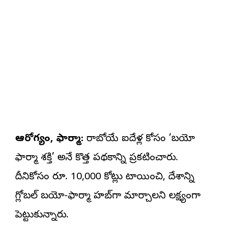
ఆరోగ్యం, ఫార్మా:
రాబోయే ఐదేళ్ల కోసం ‘బయో
ఫార్మా శక్తి’ అనే కొత్త పథకాన్ని ప్రకటించారు.
దీనికోసం రూ. 10,000 కోట్లు కేటాయించి, దేశాన్ని
గ్లోబల్ బయో-ఫార్మా హబ్‌గా మార్చాలని లక్ష్యంగా
పెట్టుకున్నారు.