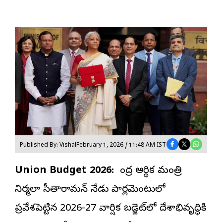
Published By: Vishal
February 1, 2026 / 11:48 AM IST
Union Budget 2026:
కేంద్ర ఆర్థిక మంత్రి
నిర్మలా సీతారామన్ నేడు పార్లమెంటులో
ప్రవేశపెట్టిన 2026-27 వార్షిక బడ్జెట్‌లో దేశాభివృద్ధికి