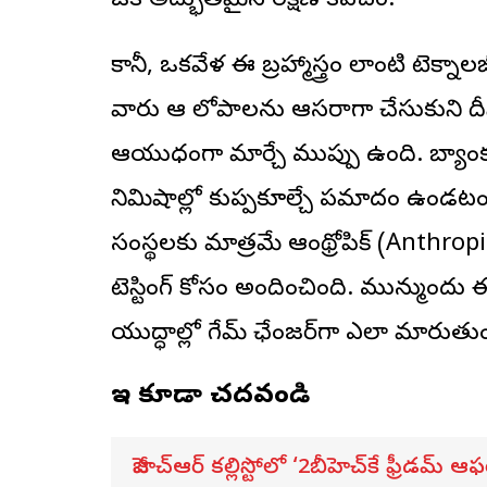
ఒక అద్భుతమైన రక్షణ కవచం.
కానీ, ఒకవేళ ఈ బ్రహ్మాస్త్రం లాంటి టెక్నాల
వారు ఆ లోపాలను ఆసరాగా చేసుకుని దీ
ఆయుధంగా మార్చే ముప్పు ఉంది. బ్యాంకులు
నిమిషాల్లో కుప్పకూల్చే ప్రమాదం ఉండ
సంస్థలకు మాత్రమే ఆంథ్రోపిక్ (Anthropic
టెస్టింగ్ కోసం అందించింది. మున్ముందు
యుద్ధాల్లో గేమ్ ఛేంజర్‌గా ఎలా మారుత
ఇవి కూడా చదవండి
జీహెచ్ఆర్ కల్లిస్టోలో ‘2బీహెచ్‌కే ఫ్రీడమ్ ఆఫ