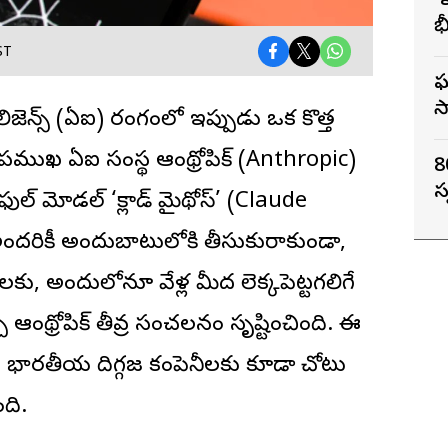
‘
భ
గ
ST
ఘ
స
టెలిజెన్స్ (ఏఐ) రంగంలో ఇప్పుడు ఒక కొత్త
ే ప్రముఖ ఏఐ సంస్థ
ఆంథ్రోపిక్
(Anthropic)
8
స
ఫుల్ మోడల్ ‘క్లాడ్ మైథోస్’ (Claude
అందరికీ అందుబాటులోకి తీసుకురాకుండా,
శాలకు, అందులోనూ వేళ్ల మీద లెక్కపెట్టగలిగే
చి ఆంథ్రోపిక్ తీవ్ర సంచలనం సృష్టించింది. ఈ
డు భారతీయ దిగ్గజ కంపెనీలకు కూడా చోటు
ంది.