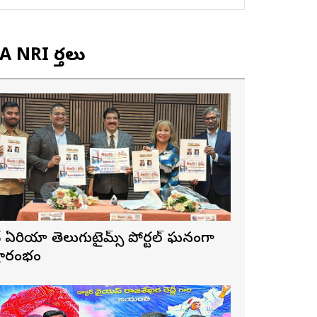
 NRI వార్తలు
ే ఏరియా తెలుగుటైమ్స్ పోర్టల్ ఘనంగా
్రారంభం