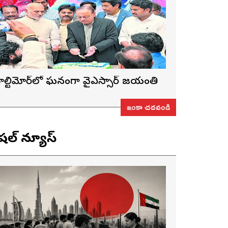
ాల్టిమోర్‌లో ఘనంగా వైఎస్సార్‌ జయంతి
ఇంకా చదవండి
ెషల్ న్యూస్