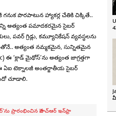
జీ గనుక పొరపాటున హ్యాకర్ల చేతికి చిక్కితే..
U
న్ని అత్యంత ప్రమాదకరమైన సైబర్
4
, పవర్ గ్రిడ్లు, కమ్యూనికేషన్ వ్యవస్థలను
టంతోనే.. అత్యంత నమ్మకమైన, సున్నితమైన
) ఈ ‘క్లాడ్ మైథోస్’ను అత్యంత జాగ్రత్తగా
 ఈ ఏఐ టెక్నాలజీ అంతర్జాతీయ సైబర్
ుందో చూడాలి.
J
మ
ర్’ను ప్రారంభించిన జీహెచ్ఆర్ ఇన్‌ఫ్రా