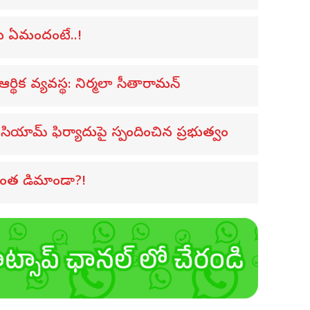
్టు ఏమందంటే..!
ర్థిక వ్యవస్థ: నిర్మలా సీతారామన్
ియామ్ ఫిర్యాదుపై స్పందించిన ప్రభుత్వం
ంత డిమాండా?!