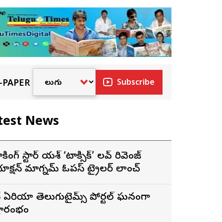
-PAPER
Subscribe
test News
ాకింగ్ స్టార్ యశ్ ‘టాక్సిక్’ లవ్ రివెంజ్
ాక్షన్ మాగ్నమ్ ఓపస్‌ ట్రైలర్ లాంచ్
ే ఏరియా తెలుగుటైమ్స్ పోర్టల్ ఘనంగా
్రారంభం