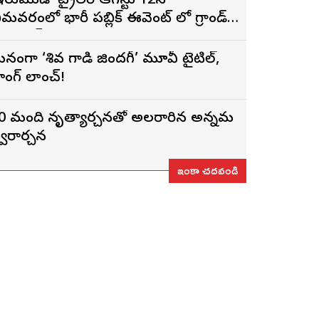
ఇరుముడి’ ట్రైలర్ ఆగస్టు 12న
ీమవరంలో భారీ పబ్లిక్ ఈవెంట్ లో గ్రాండ్
ా లాంచ్
నంగా ‘శివ గాడి జింద‌గీ’ మూవీ టైటిల్,
ాంగ్ లాంచ్!
0 మంది నృత్యార్చనతో అలరారిన అన్నమ
్వరార్చన
ఇంకా చదవండి