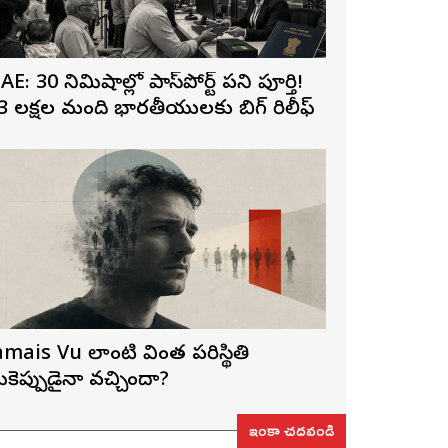
AE: 30 నిమిషాల్లో పాస్‌పోర్ట్ పని పూర్తి!
3 లక్షల మంది భారతీయులకు బిగ్ రిలీఫ్
amais Vu లాంటి వింత పరిస్థితి
ీకెప్పుడైనా వచ్చిందా?
ఇంకా చదవండి