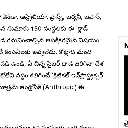
డా, ఆస్ట్రేలియా, ఫ్రాన్స్, జర్మనీ, జపాన్,
ిన సుమారు 150 సంస్థలకు ఈ ‘క్లాడ్
 ఇక్కడ గమనించాల్సిన ఆసక్తికరమైన విషయం
N
కంపెనీలకు ఇవ్వలేదు. కోట్లాది మంది
డి ఉండి, ఏ చిన్న సైబర్ దాడి జరిగినా దేశ
 నష్టం కలిగించే ‘క్రిటికల్ ఇన్‌ఫ్రాస్ట్రక్చర్’
త్రమే ఆంథ్రోపిక్ (Anthropic) ఈ
వై