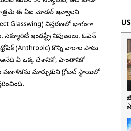
దు. మొదట కేవలం 50 సంస్థలకు, అది కూడా
మాత్రమే ఈ ఏఐ మోడల్ ఇవ్వాలని
USA
’ (Project Glasswing) విస్తరణలో భాగంగా
 సెక్యూరిటీ ఇండస్ట్రీ నిపుణులు, ఓపెన్
ంథ్రోపిక్ (Anthropic) కొన్ని వారాల పాటు
అనేది ఏ ఒక్క దేశానికో, ప్రాంతానికో
రణాళికను మార్చుకుని గ్లోబల్ స్థాయిలో
తరించింది.
బ
ప