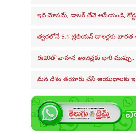
ఇది మోసమే, డాబర్‌ తేనె ఆపేయండి, కోర
త్వరలోనే 5.1 ట్రిలియన్ డాలర్లకు భారత ఆ
ఈ20తో వాహన ఇంజిన్లకు భారీ ముప్పు.. స
మన దేశం తయారు చేసే ఆయుధాలకు ఇ