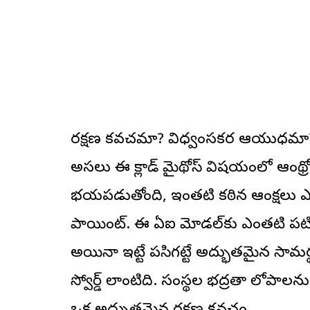
రక్షణ కవచమా? విధ్వంసకర ఆయుధమా
అసలు ఈ క్లాడ్ మైథోస్ విషయంలో ఆంథ్ర
భయపడుతోంది, ఇంతటి కఠిన ఆంక్షలు ఎం
పాయింట్. ఈ ఏఐ మోడల్‌కు ఎంతటి పటిష్ట
అయినా ఇట్టే పసిగట్టే అద్భుతమైన సామర్
స్వోర్డ్ లాంటిది. సంస్థల భద్రతా లోపాలన