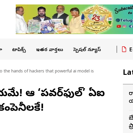
E
ా
టాపిక్స్
ఇతర వార్తలు
స్పెషల్ న్యూస్
La
into the hands of hackers that powerful ai model is
 ప్రళయమే! ఆ ‘పవర్‌ఫుల్’ ఏఐ
ర
య
కంపెనీలకే!
బ
ప