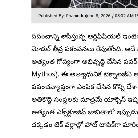
Published By: Phanindra
June 8, 2026 / 08:02 AM I
ప్రపంచాన్ని శాసిస్తున్న ఆర్టిఫిషియల్ ఇం
మోడల్ తీవ్ర ప్రకంపనలు రేపుతోంది. అద
అత్యంత గోప్యంగా అభివృద్ధి చేసిన పవర్‌
Mythos). ఈ అత్యాధునిక టెక్నాలజీని 
ప్రపంచవ్యాప్తంగా ఎంపిక చేసిన కొన్ని దే
అతికొద్ది సంస్థలకు మాత్రమే యాక్సెస్ ఇచ్
అత్యంత ఎక్స్‌క్లూజివ్ జాబితాలో ఇప్పు
దక్కడం టెక్ వర్గాల్లో హాట్ టాపిక్‌గా మారి