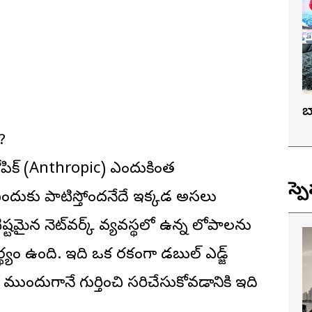
బ
?
ోపిక్ (Anthropic) ఎందుకింత
స్ప
దుకు పాటిస్తోందనేదే ఇక్కడ అసలు
మైన నెట్‌వర్క్ వ్యవస్థలో ఉన్న లోపాలను
థ్యం ఉంది. ఇది ఒక రకంగా డబుల్ ఎడ్జ్
ు ముందుగానే గుర్తించి సరిచేసుకోవడానికి ఇది