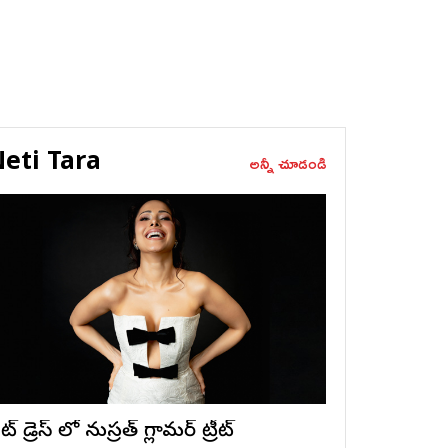
eti Tara
అన్నీ చూడండి
ట్ డ్రెస్ లో నుస్ర‌త్ గ్లామ‌ర్ ట్రీట్