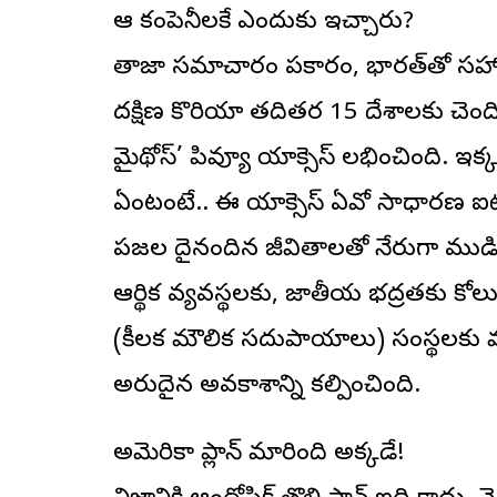
ఆ కంపెనీలకే ఎందుకు ఇచ్చారు?
తాజా సమాచారం ప్రకారం, భారత్‌తో సహా కెన
దక్షిణ కొరియా తదితర 15 దేశాలకు చెంద
మైథోస్’ ప్రివ్యూ యాక్సెస్ లభించింది.
ఏంటంటే.. ఈ యాక్సెస్ ఏవో సాధారణ ఐటీ 
ప్రజల దైనందిన జీవితాలతో నేరుగా ముడిప
ఆర్థిక వ్యవస్థలకు, జాతీయ భద్రతకు కోలుకోలేని
(కీలక మౌలిక సదుపాయాలు) సంస్థలకు మా
అరుదైన అవకాశాన్ని కల్పించింది.
అమెరికా ప్లాన్ మారింది అక్కడే!