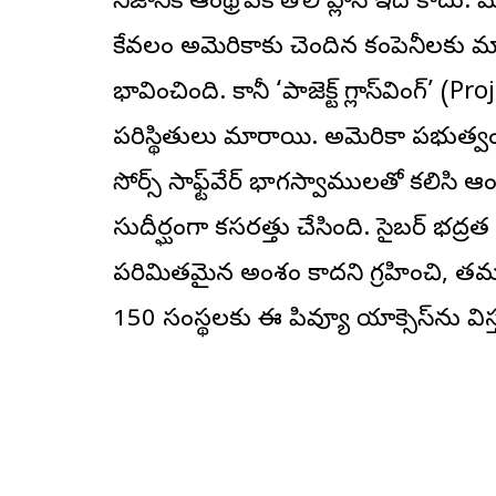
నిజానికి ఆంథ్రోపిక్ తొలి ప్లాన్ ఇది కా
కేవలం అమెరికాకు చెందిన కంపెనీలకు 
భావించింది. కానీ ‘ప్రాజెక్ట్ గ్లాస్‌వింగ్
పరిస్థితులు మారాయి. అమెరికా ప్రభుత్వం,
సోర్స్ సాఫ్ట్‌వేర్ భాగస్వాములతో కలిసి ఆ
సుదీర్ఘంగా కసరత్తు చేసింది. సైబర్ భద్రత 
పరిమితమైన అంశం కాదని గ్రహించి, తమ ప్
150 సంస్థలకు ఈ ప్రివ్యూ యాక్సెస్‌ను విస్