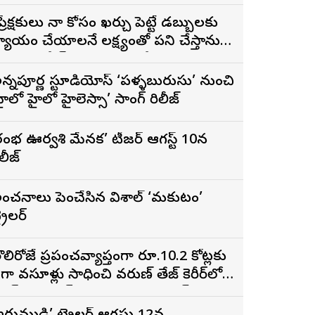
ప్రేక్షకులు నా కోసం ఖర్చు పెట్టే డబ్బులకు
్యాయం చేయాలనే లక్ష్యంతో పని చేస్తాను”
 ‘దందా’ ఫేమ్ దొర సాయి తేజ
న్నపూర్ణ స్టూడియోస్ ‘పళ్ళబురుసు’ నుంచి
హైలో హైలో హైలెస్సా’ సాంగ్ రిలీజ్
రంభ ఊర్వశి మేనక’ టీజర్ ఆగస్ట్ 10న
ిలీజ్
ంచనాలు పెంచేసిన విశాల్ ‘మకుటం’
్రైలర్
ొలిరోజే ప్రపంచవ్యాప్తంగా రూ.10.2 కోట్లకు
ైగా వసూళ్లు సాధించి వరుణ్ తేజ్ కెరీర్‌లోనే
ిగ్గెస్ట్ ఓపెనింగ్‌గా నిలిచిన ‘కొరియన్
నకరాజు’