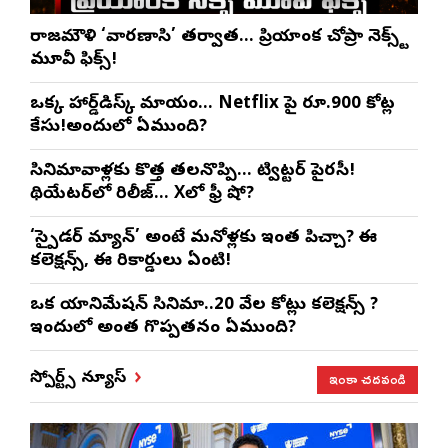
రాజమౌళి ‘వారణాసి’ తర్వాత… ప్రియాంక చోప్రా నెక్స్ట్
మూవీ ఫిక్స్!
ఒక్క హార్డ్‌డిస్క్ మాయం… Netflix పై రూ.900 కోట్ల
కేసు!అందులో ఏముంది?
సినిమావాళ్లకు కొత్త తలనొప్పి… ట్విట్టర్ పైరసీ!
థియేటర్‌లో రిలీజ్… Xలో ఫ్రీ షో?
‘స్పైడర్ మ్యాన్’ అంటే మనోళ్లకు ఇంత పిచ్చా? ఈ
కలెక్షన్స్, ఈ రికార్డులు ఏంటి!
ఒక యానిమేషన్ సినిమా..20 వేల కోట్లు కలెక్షన్స్ ?
ఇందులో అంత గొప్పతనం ఏముంది?
ఇంకా చదవండి
స్పోర్ట్స్ న్యూస్