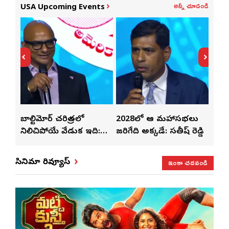
అన్నీ చూడండి
USA Upcoming Events
్‌లతో
బాల్టిమోర్ చరిత్రలో
2028లో ఆటా మహాసభలు
తెలు
ట్టి
నిలిచిపోయే వేడుక ఇది:
జరిగేది అక్కడే: సతీష్ రెడ్డి
చేస్త
శ్రీధర్ బానాల
ఇంకా చదవండి
సినిమా రివ్యూస్