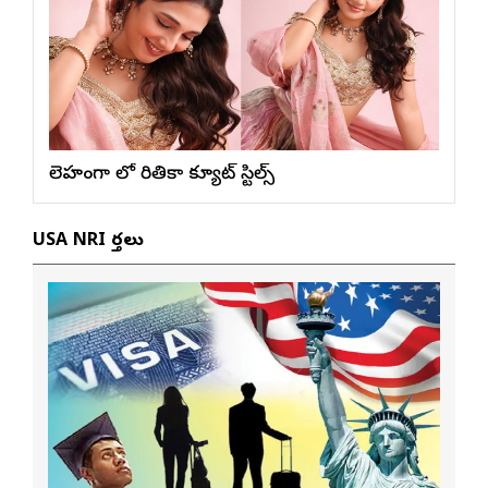
లెహంగా లో రితికా క్యూట్ స్టిల్స్
USA NRI వార్తలు