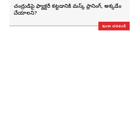
చంద్రుడిపై ఫ్యాక్టరీ కట్టడానికి మస్క్ ప్లానింగ్, అక్కడేం
చేయాలని?
ఇంకా చదవండి