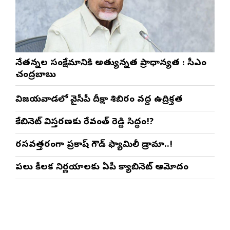
నేతన్నల సంక్షేమానికి అత్యున్నత ప్రాధాన్యత : సీఎం
చంద్రబాబు
విజయవాడలో వైసీపీ దీక్షా శిబిరం వద్ద ఉద్రిక్తత
కేబినెట్ విస్తరణకు రేవంత్ రెడ్డి సిద్ధం!?
రసవత్తరంగా ప్రకాష్ గౌడ్ ఫ్యామిలీ డ్రామా..!
పలు కీలక నిర్ణయాలకు ఏపీ క్యాబినెట్ ఆమోదం