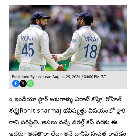
Published By: techteam
August 29, 2025 / 04:00 PM IST
టీం ఇండియా స్టార్ ఆటగాళ్ళు విరాట్ కోహ్లీ, రోహిత్
శర్మ(Rohit sharma) భవిష్యత్తు విషయంలో క్లారిటీ
రాని పరిస్థితి. అసలు వచ్చే వరల్డ్ కప్ వరకు ఈ
ఇద్దరూ ఆడతారా లేదా అనే దానిపై స్పష్టత రావడం