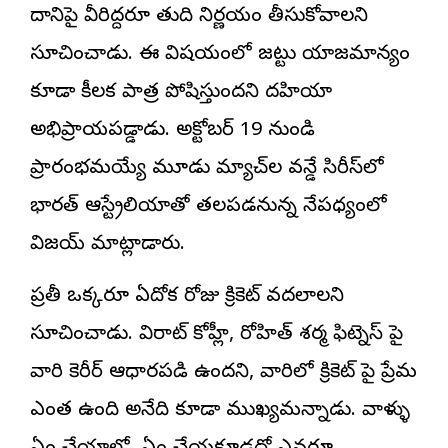
దానిపై వీరిద్దరూ తుది నిర్ణయం తీసుకోవాలని
సూచించాడు. ఈ విషయంలో జట్టు యాజమాన్యం
కూడా కీలక పాత్ర పోషిస్తుందని దహియా
అభిప్రాయపడ్డాడు. అక్టోబర్ 19 నుండి
ప్రారంభమయ్యే మూడు మ్యాచ్‌ల వన్డే సిరీస్‌లో
భారత్ ఆస్ట్రేలియాతో తలపడనున్న నేపధ్యంలో
విజయ్ మాట్లాడారు.
ప్రతీ ఒక్కరూ ఏదోక రోజు క్రికెట్ వదలాలని
సూచించాడు. విరాట్ కోహ్లీ, రోహిత్ శర్మ ఫిట్నెస్ పై
వారి కెరీర్ ఆధారపడి ఉందని, వారిలో క్రికెట్ పై ప్రేమ
ఎంత ఉంది అనేది కూడా ముఖ్యమన్నాడు. వాళ్ళు