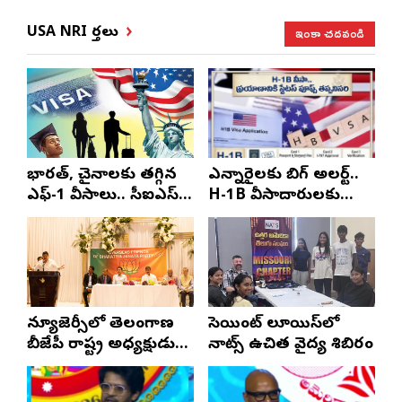
ఇంకా చదవండి
USA NRI వార్తలు
భారత్, చైనాలకు తగ్గిన
ఎన్నారైలకు బిగ్ అలర్ట్..
ఎఫ్-1 వీసాలు.. సీఐఎస్
H-1B వీసాదారులకు
నివేదిక..!
ప్రయాణ సమయంలో
స్టేటస్ ప్రూఫ్స్ తప్పనిసరి..!
న్యూజెర్సీలో తెలంగాణ
సెయింట్ లూయిస్‌లో
బీజేపీ రాష్ట్ర అధ్యక్షుడు
నాట్స్ ఉచిత వైద్య శిబిరం
ఎన్. రాంచందర్‌రావుకు
ఘన స్వాగతం