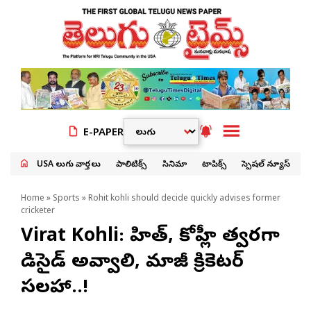
E-PAPER
USA తెలుగు వార్తలు
పాలిటిక్స్
సినిమా
టాపిక్స్
స్పెషల్ న్యూస్
Home
»
Sports
» Rohit kohli should decide quickly advises former
cricketer
Virat Kohli: రోహిత్, కోహ్లీ త్వరగా
డిసైడ్ అవ్వాలి, మాజీ క్రికెటర్
సలహా..!