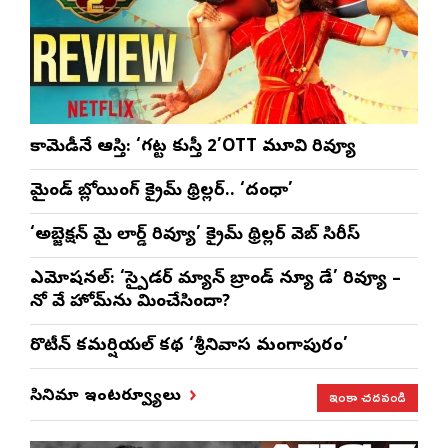
కామెడీనే ఆస్తి: ‘గట్ట కుస్తీ 2’OTT మూవి రివ్యూ
మైండ్ బ్లోయింగ్ క్రైమ్ థ్రిల్లర్.. ‘దంధా’
‘అబ్జెక్ష‌న్ మై లార్డ్ రివ్యూ’ క్రైమ్ థ్రిల్ల‌ర్ వెబ్ సిరీస్
ఎమోష‌న‌ల్‌: ‘స్పైడర్ మ్యాన్ బ్రాండ్ న్యూ డే’ రివ్యూ –
నో వే హోమ్‌ను మించేసిందా?
రొటీన్‌ కమర్షియల్‌ కథ ‘శ్రీనివాస మంగాపురం’
ఇంకా చదవండి
సినిమా ఇంటర్వ్యూలు