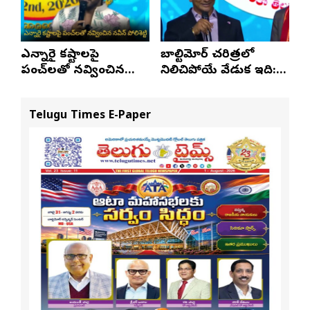
ఎన్నారై కష్టాలపై
బాల్టిమోర్ చరిత్రలో
పంచ్‌లతో నవ్వించిన
నిలిచిపోయే వేడుక ఇది:
నవీన్ పోలిశెట్టి
శ్రీధర్ బానాల
Telugu Times E-Paper