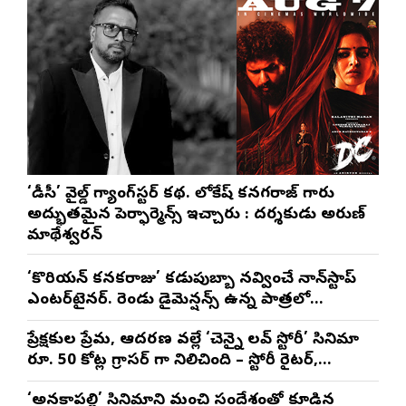
‘డీసీ’ వైల్డ్ గ్యాంగ్‌స్టర్ కథ. లోకేష్ కనగరాజ్ గారు
అద్భుతమైన పెర్ఫార్మెన్స్ ఇచ్చారు : దర్శకుడు అరుణ్
మాథేశ్వరన్
‘కొరియన్ కనకరాజు’ కడుపుబ్బా నవ్వించే నాన్‌స్టాప్
ఎంటర్‌టైనర్. రెండు డైమెన్షన్స్ ఉన్న పాత్రలో
నటించడం చాలా సంతృప్తినిచ్చింది : వరుణ్ తేజ్
ప్రేక్షకుల ప్రేమ, ఆదరణ వల్లే ‘చెన్నై లవ్ స్టోరీ’ సినిమా
రూ. 50 కోట్ల గ్రాసర్ గా నిలిచింది – స్టోరీ రైటర్,
ప్రొడ్యూసర్ సాయి రాజేష్
‘అనకాపల్లి’ సినిమాని మంచి సందేశంతో కూడిన