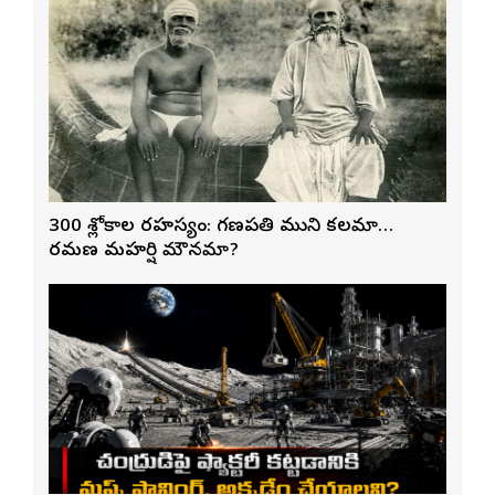
300 శ్లోకాల రహస్యం: గణపతి ముని కలమా…
రమణ మహర్షి మౌనమా?