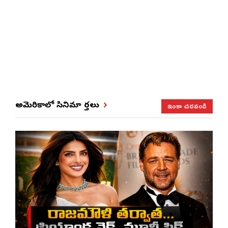
ఇంకా చదవండి
అమెరికాలో సినిమా వార్తలు