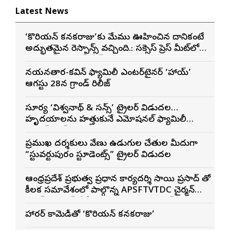
Latest News
‘కొరియన్ కనకరాజు’కు మేము ఊహించిన దానికంటే
అద్భుతమైన రెస్పాన్స్ వచ్చింది.: సక్సెస్ ప్రెస్ మీట్‌లో
మెగా ప్రిన్స్ వరుణ్ తేజ్
నయనతార-కవిన్ ఫ్యామిలీ ఎంటర్‌టైనర్ ‘హాయ్’
ఆగస్టు 28న గ్రాండ్ రిలీజ్
సూర్య ‘విశ్వనాథ్ & సన్స్’ ట్రైలర్ విడుదల…
హృదయాలను హత్తుకునే ఎమోషనల్ ఫ్యామిలీ
ఎంటర్‌టైనర్‌గా భారీ అంచనాలు
ప్రముఖ దర్శకులు వేణు ఉడుగుల చేతుల మీదుగా
“స్టువర్టుపురం స్టూడెంట్స్” ట్రైలర్ విడుదల
ఆంధ్రప్రదేశ్ ప్రభుత్వ ప్రధాన కార్యదర్శి సాయి ప్రసాద్ తో
కీలక సమావేశంలో పాల్గొన్న APSFTVTDC చైర్మన్
భరత్ భూషణ్, ఏపీ ఎఫ్డిసి ఎండి విశ్వనాథన్, పలు
శాఖల అధికారులు
హారర్ కామెడీతో ‘కొరియన్ కనకరాజు’