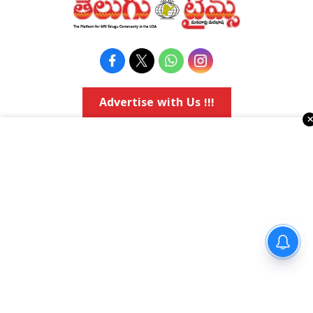
Advertise with Us !!!
రియల్ ఎస్టేట్
వాషింగ్టన్ డి.సి.
కోవిడ్-19
అమెరికా రాజకీయాలు
వ్యాపార వార్తలు
Religious
ఈవెంట్స్
నవ్యాంధ్ర
e-paper
తెలంగాణ
Topics
National
అమెరికా ఎన్‌ఆర్‌ఐ వార్తలు
అంతర్జాతీయ
షాపింగ్
Political Articles
Bay Area
Cinema News
డల్లాస్
సినిమా రివ్యూస్
న్యూ జెర్సీ
సినిమా ఇంటర్వ్యూలు