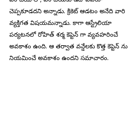
ఏం చేయాలో, ఏం చేయకూడదో ఎవరూ
చెప్పకూడదని అన్నాడు. క్రికెట్ ఆడటం అనేది వారి
వ్యక్తిగత విషయమన్నాడు. కాగా ఆస్ట్రేలియా
పర్యటనలో రోహిత్ శర్మ కెప్టెన్ గా వ్యవహరించే
అవకాశం ఉంది. ఆ తర్వాత వన్డేలకు కొత్త కెప్టెన్ ను
నియమించే అవకాశం ఉందని సమాచారం.