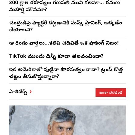
300 శ్లోకాల రహస్యం: గణపతి ముని కలమా… రమణ
మహర్షి మౌనమా?
చంద్రుడిపై ఫ్యాక్టరీ కట్టడానికి మస్క్ ప్లానింగ్, అక్కడేం
చేయాలని?
ఆ రెండు వార్తలు…కలిపి చదివితే ఒక షాకింగ్ నిజం!
TikTok ముందు డిస్నీ కూడా తలవంచిందా?
ఇక అమెరికాలో పుట్టినా పౌరసత్వం రాదా? ట్రంప్ కొత్త
చట్టం తీసుకొస్తున్నారా?
ఇంకా చదవండి
పాలిటిక్స్