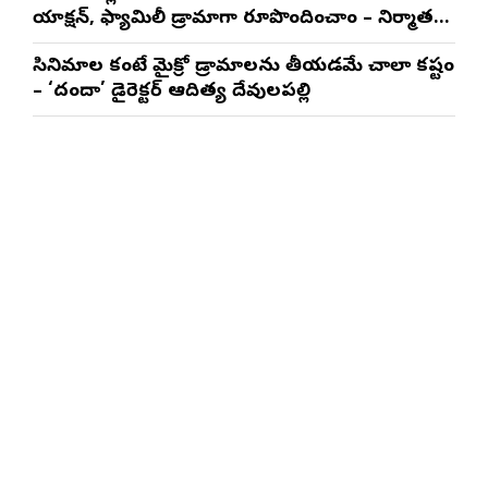
యాక్షన్, ఫ్యామిలీ డ్రామాగా రూపొందించాం – నిర్మాతలు
త్రినాథరావు నక్కిన, కాండ్రేగుల నాయుడు
సినిమాల కంటే మైక్రో డ్రామాలను తీయడమే చాలా కష్టం
– ‘దందా’ డైరెక్ట‌ర్ ఆదిత్య దేవులపల్లి