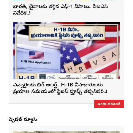
భారత్, చైనాలకు తగ్గిన ఎఫ్-1 వీసాలు.. సీఐఎస్
నివేదిక..!
ఎన్నారైలకు బిగ్ అలర్ట్.. H-1B వీసాదారులకు
ప్రయాణ సమయంలో స్టేటస్ ప్రూఫ్స్ తప్పనిసరి..!
ఇంకా చదవండి
స్పెషల్ న్యూస్