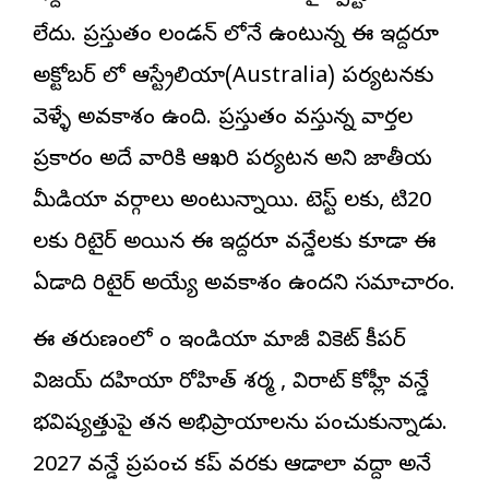
లేదు. ప్రస్తుతం లండన్ లోనే ఉంటున్న ఈ ఇద్దరూ
అక్టోబర్ లో ఆస్ట్రేలియా(Australia) పర్యటనకు
వెళ్ళే అవకాశం ఉంది. ప్రస్తుతం వస్తున్న వార్తల
ప్రకారం అదే వారికి ఆఖరి పర్యటన అని జాతీయ
మీడియా వర్గాలు అంటున్నాయి. టెస్ట్ లకు, టి20
లకు రిటైర్ అయిన ఈ ఇద్దరూ వన్డేలకు కూడా ఈ
ఏడాది రిటైర్ అయ్యే అవకాశం ఉందని సమాచారం.
ఈ తరుణంలో టీం ఇండియా మాజీ వికెట్ కీపర్
విజయ్ దహియా రోహిత్ శర్మ , విరాట్ కోహ్లీ వన్డే
భవిష్యత్తుపై తన అభిప్రాయాలను పంచుకున్నాడు.
2027 వన్డే ప్రపంచ కప్ వరకు ఆడాలా వద్దా అనే