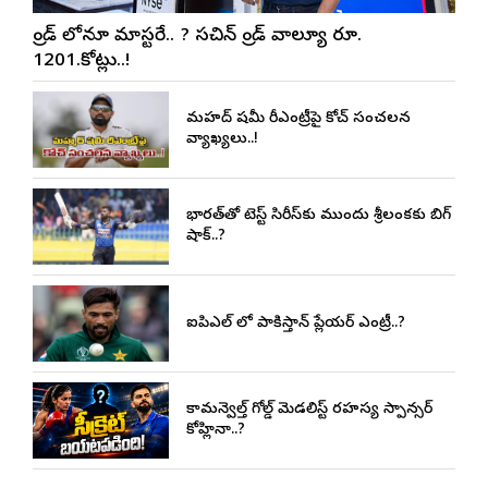
బ్రాండ్ లోనూ మాస్టరే.. ? సచిన్ బ్రాండ్ వాల్యూ రూ.
1201.కోట్లు..!
మహ్మద్ షమీ రీఎంట్రీపై కోచ్ సంచలన
వ్యాఖ్యలు..!
భారత్‌తో టెస్ట్ సిరీస్‌కు ముందు శ్రీలంకకు బిగ్
షాక్..?
ఐపిఎల్ లో పాకిస్తాన్ ప్లేయర్ ఎంట్రీ..?
కామన్వెల్త్ గోల్డ్ మెడలిస్ట్ రహస్య స్పాన్సర్
కోహ్లినా..?