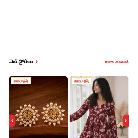
ఇంకా చదవండి
వెబ్ స్టోరీలు