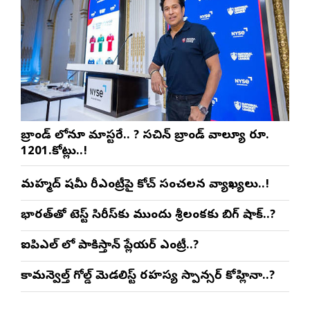
బ్రాండ్ లోనూ మాస్టరే.. ? సచిన్ బ్రాండ్ వాల్యూ రూ.
1201.కోట్లు..!
మహ్మద్ షమీ రీఎంట్రీపై కోచ్ సంచలన వ్యాఖ్యలు..!
భారత్‌తో టెస్ట్ సిరీస్‌కు ముందు శ్రీలంకకు బిగ్ షాక్..?
ఐపిఎల్ లో పాకిస్తాన్ ప్లేయర్ ఎంట్రీ..?
కామన్వెల్త్ గోల్డ్ మెడలిస్ట్ రహస్య స్పాన్సర్ కోహ్లినా..?