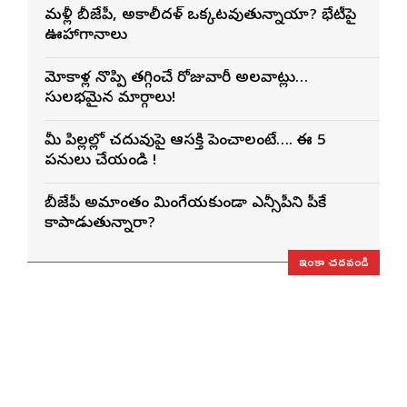
మళ్లీ బీజేపీ, అకాలీదళ్ ఒక్కటవుతున్నాయా? భేటీపై
ఊహాగానాలు
మోకాళ్ల నొప్పి తగ్గించే రోజువారీ అలవాట్లు…
సులభమైన మార్గాలు!
మీ పిల్లల్లో చదువుపై ఆసక్తి పెంచాలంటే…. ఈ 5
పనులు చేయండి !
బీజేపీ అమాంతం మింగేయకుండా ఎన్సీపీని పీకే
కాపాడుతున్నారా?
ఇంకా చదవండి