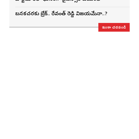
బనకచర్లకు బ్రేక్.. రేవంత్ రెడ్డి విజయమేనా..?
ఇంకా చదవండి