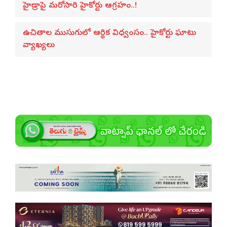
హైడ్రాపై మరోసారి హైకోర్టు ఆగ్రహం..!
ఉచితాల ముసుగులో ఆర్థిక విధ్వంసం.. హైకోర్టు ఘాటు
వ్యాఖ్యలు