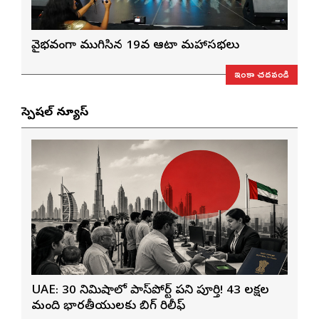
వైభవంగా ముగిసిన 19వ ఆటా మహాసభలు
ఇంకా చదవండి
స్పెషల్ న్యూస్
UAE: 30 నిమిషాల్లో పాస్‌పోర్ట్ పని పూర్తి! 43 లక్షల
మంది భారతీయులకు బిగ్ రిలీఫ్