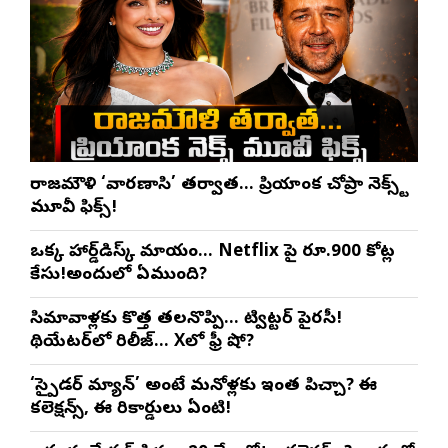
రాజమౌళి ‘వారణాసి’ తర్వాత… ప్రియాంక చోప్రా నెక్స్ట్
మూవీ ఫిక్స్!
ఒక్క హార్డ్‌డిస్క్ మాయం… Netflix పై రూ.900 కోట్ల
కేసు!అందులో ఏముంది?
సినిమావాళ్లకు కొత్త తలనొప్పి… ట్విట్టర్ పైరసీ!
థియేటర్‌లో రిలీజ్… Xలో ఫ్రీ షో?
‘స్పైడర్ మ్యాన్’ అంటే మనోళ్లకు ఇంత పిచ్చా? ఈ
కలెక్షన్స్, ఈ రికార్డులు ఏంటి!