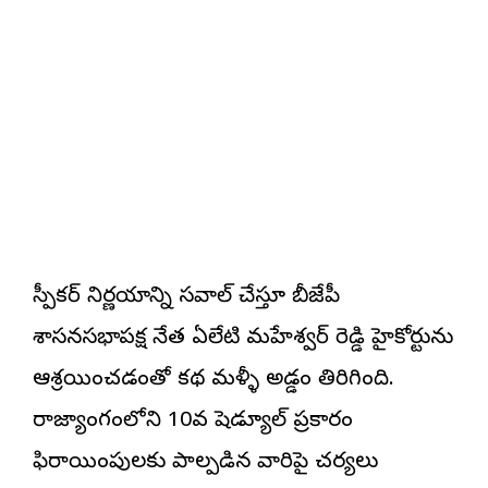
స్పీకర్ నిర్ణయాన్ని సవాల్ చేస్తూ బీజేపీ
శాసనసభాపక్ష నేత ఏలేటి మహేశ్వర్ రెడ్డి హైకోర్టును
ఆశ్రయించడంతో కథ మళ్ళీ అడ్డం తిరిగింది.
రాజ్యాంగంలోని 10వ షెడ్యూల్ ప్రకారం
ఫిరాయింపులకు పాల్పడిన వారిపై చర్యలు