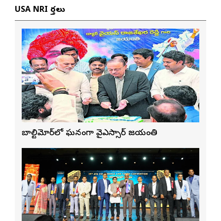
USA NRI వార్తలు
బాల్టిమోర్‌లో ఘనంగా వైఎస్సార్‌ జయంతి