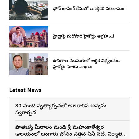
ఫోన్ ట్యాపింగ్ కేసులో ఆసక్తికర పరిణామం!
హైడ్రాపై మరోసారి హైకోర్టు ఆగ్రహం..!
ఉచితాల ముసుగులో ఆర్థిక విధ్వంసం..
హైకోర్టు ఘాటు వ్యాఖ్యలు
Latest News
80 మంది నృత్యార్చనతో అలరారిన అన్నమ
స్వరార్చన
పాతబస్తీ మీరాలం మండి శ్రీ మహంకాళేశ్వర
ఆలయంలో బంగారు బోనం ఎత్తిన సినీ నటి, నిర్మాత