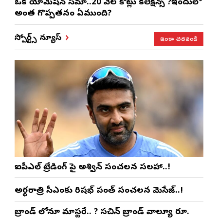
ఒక యానిమేషన్ సినిమా..20 వేల కోట్లు కలెక్షన్స్ ?ఇందులో
అంత గొప్పతనం ఏముంది?
ఇంకా చదవండి
స్పోర్ట్స్ న్యూస్
ఐపీఎల్ ట్రేడింగ్ పై అశ్విన్ సంచలన సలహా..!
అర్థరాత్రి సీఎంకు రిషభ్ పంత్ సంచలన మెసేజ్..!
బ్రాండ్ లోనూ మాస్టరే.. ? సచిన్ బ్రాండ్ వాల్యూ రూ.