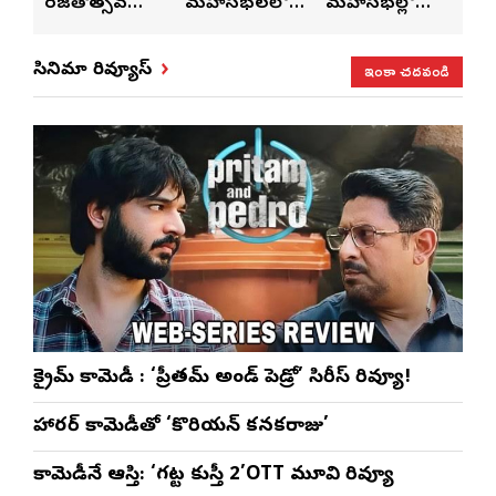
రజతోత్సవ
మహాసభలలో
మహాసభల్లో
మహా
సంబరాలు…
సతీశ్
మహిళల కోసం
‘వి
కుంభ హారతి
రామసహాయం
ప్రత్యేకంగా
పరి
ఇంకా చదవండి
సినిమా రివ్యూస్
ప్రత్యేకం
రెడ్డి ప్రత్యేక లైవ్
‘ఉమెన్స్ ఫోరమ్’
కార
ళా’
షో
వేడుకలు
క్రైమ్ కామెడీ : ‘ప్రీతమ్ అండ్ పెడ్రో’ సిరీస్ రివ్యూ!
హారర్ కామెడీతో ‘కొరియన్ కనకరాజు’
కామెడీనే ఆస్తి: ‘గట్ట కుస్తీ 2’OTT మూవి రివ్యూ