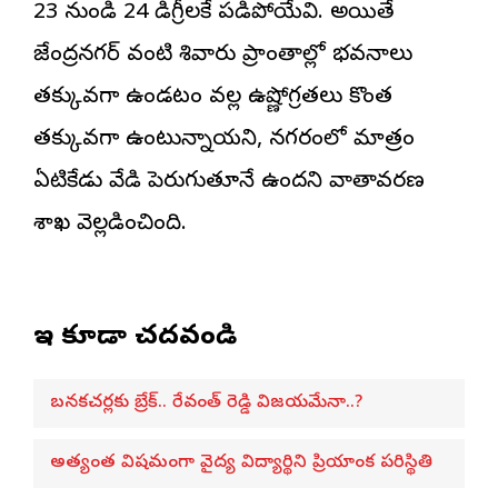
23 నుండి 24 డిగ్రీలకే పడిపోయేవి. అయితే
రాజేంద్రనగర్ వంటి శివారు ప్రాంతాల్లో భవనాలు
తక్కువగా ఉండటం వల్ల ఉష్ణోగ్రతలు కొంత
తక్కువగా ఉంటున్నాయని, నగరంలో మాత్రం
ఏటికేడు వేడి పెరుగుతూనే ఉందని వాతావరణ
శాఖ వెల్లడించింది.
ఇవి కూడా చదవండి
బనకచర్లకు బ్రేక్.. రేవంత్ రెడ్డి విజయమేనా..?
అత్యంత విషమంగా వైద్య విద్యార్థిని ప్రియాంక పరిస్థితి