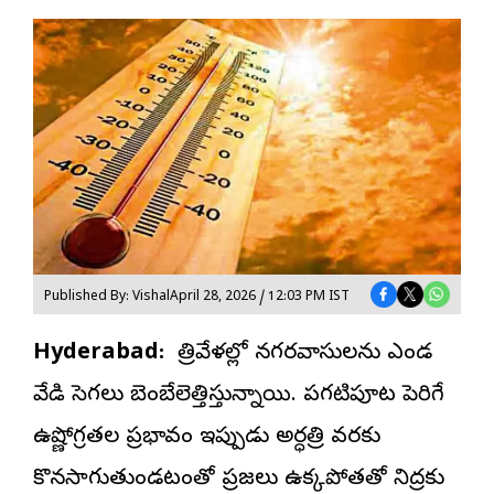
Published By: Vishal
April 28, 2026 / 12:03 PM IST
Hyderabad:
రాత్రివేళల్లో నగరవాసులను ఎండ
వేడి సెగలు బెంబేలెత్తిస్తున్నాయి. పగటిపూట పెరిగే
ఉష్ణోగ్రతల ప్రభావం ఇప్పుడు అర్ధరాత్రి వరకు
కొనసాగుతుండటంతో ప్రజలు ఉక్కపోతతో నిద్రకు