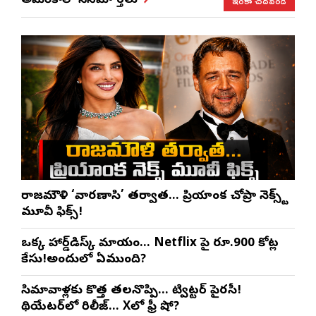
ఇంకా చదవండి
అమెరికాలో సినిమా వార్తలు
రాజమౌళి ‘వారణాసి’ తర్వాత… ప్రియాంక చోప్రా నెక్స్ట్
మూవీ ఫిక్స్!
ఒక్క హార్డ్‌డిస్క్ మాయం… Netflix పై రూ.900 కోట్ల
కేసు!అందులో ఏముంది?
సినిమావాళ్లకు కొత్త తలనొప్పి… ట్విట్టర్ పైరసీ!
థియేటర్‌లో రిలీజ్… Xలో ఫ్రీ షో?