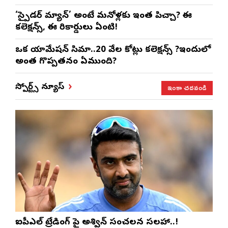
‘స్పైడర్ మ్యాన్’ అంటే మనోళ్లకు ఇంత పిచ్చా? ఈ
కలెక్షన్స్, ఈ రికార్డులు ఏంటి!
ఒక యానిమేషన్ సినిమా..20 వేల కోట్లు కలెక్షన్స్ ?ఇందులో
అంత గొప్పతనం ఏముంది?
ఇంకా చదవండి
స్పోర్ట్స్ న్యూస్
ఐపీఎల్ ట్రేడింగ్ పై అశ్విన్ సంచలన సలహా..!