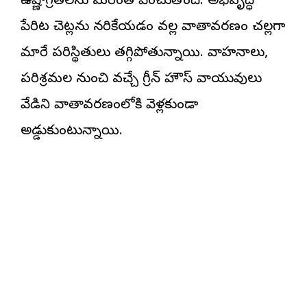
ఉష్ణోగ్రతలను మరింత పెంచుతోంది. అభివృద్ధి
పేరిట చెట్లను నరికేయడం వల్ల వాతావరణం చల్లగా
మారే పరిస్థితులు తగ్గిపోతున్నాయి. వాహనాలు,
పరిశ్రమల నుంచి వచ్చే గ్రీన్ హౌస్ వాయువులు
వేడిని వాతావరణంలోకి వెళ్లకుండా
అడ్డుకుంటున్నాయి.