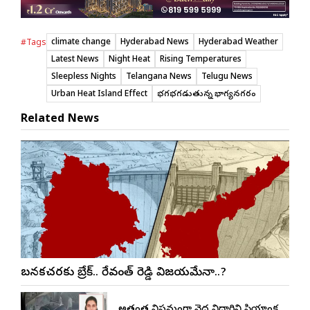
climate change
Hyderabad News
Hyderabad Weather
#Tags
Latest News
Night Heat
Rising Temperatures
Sleepless Nights
Telangana News
Telugu News
Urban Heat Island Effect
భగభగలాడుతున్న భాగ్యనగరం
Related News
బనకచర్లకు బ్రేక్.. రేవంత్ రెడ్డి విజయమేనా..?
అత్యంత విషమంగా వైద్య విద్యార్థిని ప్రియాంక