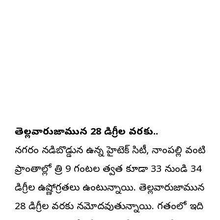
తెల్లవారుజామున 28 డిగ్రీల వరకు..
నగరం నడిబొడ్డున ఉన్న హైటెక్ సిటీ, నాంపల్లి వంటి
ప్రాంతాల్లో రాత్రి 9 గంటల తర్వాత కూడా 33 నుండి 34
డిగ్రీల ఉష్ణోగ్రతలు ఉంటున్నాయి. తెల్లవారుజామున
28 డిగ్రీల వరకు నమోదవుతున్నాయి. గతంలో ఇది