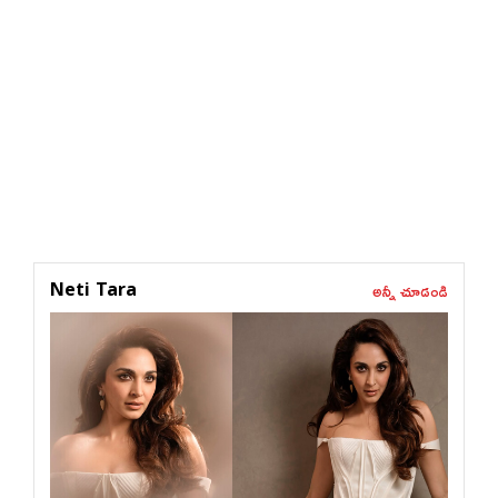
అన్నీ చూడండి
Neti Tara