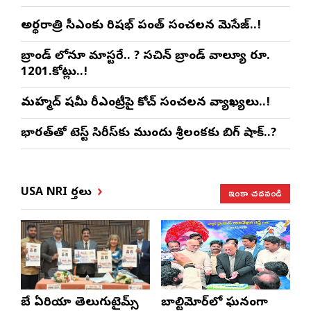
అర్థరాత్రి సీఎంకు రిషభ్ పంత్ సంచలన మెసేజ్..!
బ్రాండ్ లోనూ మాస్టరే.. ? సచిన్ బ్రాండ్ వాల్యూ రూ.
1201.కోట్లు..!
మహ్మద్ షమీ రీఎంట్రీపై కోచ్ సంచలన వ్యాఖ్యలు..!
భారత్‌తో టెస్ట్ సిరీస్‌కు ముందు శ్రీలంకకు బిగ్ షాక్..?
ఇంకా చదవండి
USA NRI వార్తలు
బే ఏరియా తెలుగుటైమ్స్
బాల్టిమోర్‌లో ఘనంగా