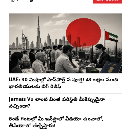
UAE: 30 నిమిషాల్లో పాస్‌పోర్ట్ పని పూర్తి! 43 లక్షల మంది
భారతీయులకు బిగ్ రిలీఫ్
Jamais Vu లాంటి వింత పరిస్థితి మీకెప్పుడైనా
వచ్చిందా?
రెండే గంటల్లో మీ ఇన్‌స్టాలో వీడియో ఉంచాలో,
తీసేయాలో తేల్చేస్తారు!