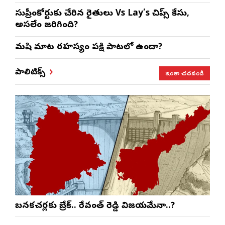
సుప్రీంకోర్టుకు చేరిన రైతులు Vs Lay’s చిప్స్‌ కేసు,
అసలేం జరిగింది?
మనిషి మాట రహస్యం పక్షి పాటలో ఉందా?
ఇంకా చదవండి
పాలిటిక్స్
బనకచర్లకు బ్రేక్.. రేవంత్ రెడ్డి విజయమేనా..?