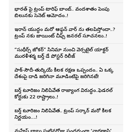
భారత్ పై ట్రంప్ టారిఫ్ బాంబ్.. వందశాతం పెంపు
బిల్లునకు సెనెట్ ఆమోదం..!
ఇరాన్ యుద్ధం మరో ఆఫ్గన్ వార్ ను తలపిస్తోందా..?
ట్రంప్ నకు జాయింట్ చీఫ్స్ జనరల్ సూచనలు..!
“సుధీర్స్ జోకర్” సినిమా నుంచి వెర్సటైల్ యాక్టర్
మురళీశర్మ బర్త్ డే పోస్టర్ రిలీజ్
పాక్-సౌదీ-తుర్కియే కీలక రక్షణ ఒప్పందం.. ఏ ఒక్క
దేశంపై దాడి జరిగినా మూడింటిపై జరిగినట్లే!
బర్త్ టూరిజం నిలిపివేత రాజ్యాంగ విరుద్ధం..ఫెడరల్
కోర్టుకు 22 రాష్ట్రాలు..!
బర్త్ టూరిజం నిలిపివేత.. ట్రంప్ సర్కార్ మరో కీలక
నిర్ణయం….!
మహేష్ బాబు పుట్టినరోజు సందర్భంగా ‘వారణాసి’