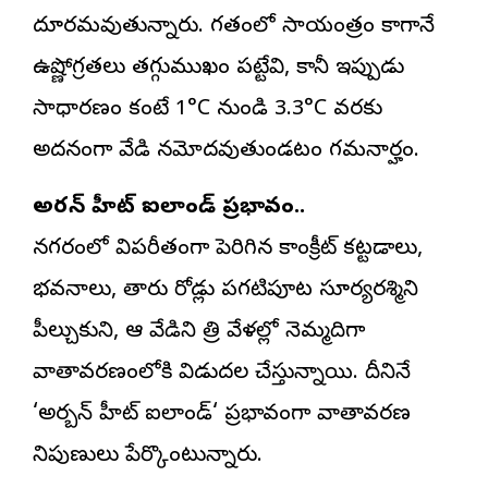
దూరమవుతున్నారు. గతంలో సాయంత్రం కాగానే
ఉష్ణోగ్రతలు తగ్గుముఖం పట్టేవి, కానీ ఇప్పుడు
సాధారణం కంటే 1°C నుండి 3.3°C వరకు
అదనంగా వేడి నమోదవుతుండటం గమనార్హం.
అర్బన్ హీట్ ఐలాండ్ ప్రభావం..
నగరంలో విపరీతంగా పెరిగిన కాంక్రీట్ కట్టడాలు,
భవనాలు, తారు రోడ్లు పగటిపూట సూర్యరశ్మిని
పీల్చుకుని, ఆ వేడిని రాత్రి వేళల్లో నెమ్మదిగా
వాతావరణంలోకి విడుదల చేస్తున్నాయి. దీనినే
‘
అర్బన్ హీట్ ఐలాండ్
‘ ప్రభావంగా వాతావరణ
నిపుణులు పేర్కొంటున్నారు.