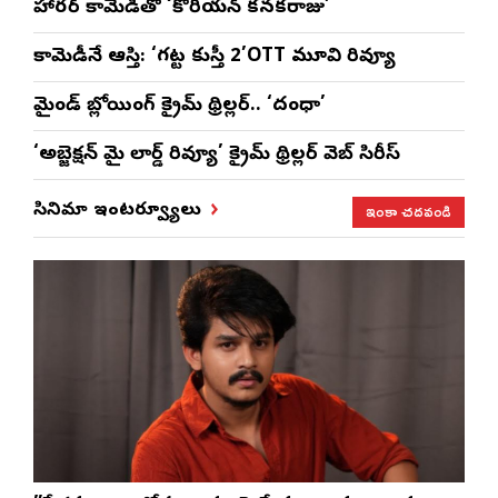
హారర్ కామెడీతో ‘కొరియన్ కనకరాజు’
కామెడీనే ఆస్తి: ‘గట్ట కుస్తీ 2’OTT మూవి రివ్యూ
మైండ్ బ్లోయింగ్ క్రైమ్ థ్రిల్లర్.. ‘దంధా’
‘అబ్జెక్ష‌న్ మై లార్డ్ రివ్యూ’ క్రైమ్ థ్రిల్ల‌ర్ వెబ్ సిరీస్
ఇంకా చదవండి
సినిమా ఇంటర్వ్యూలు