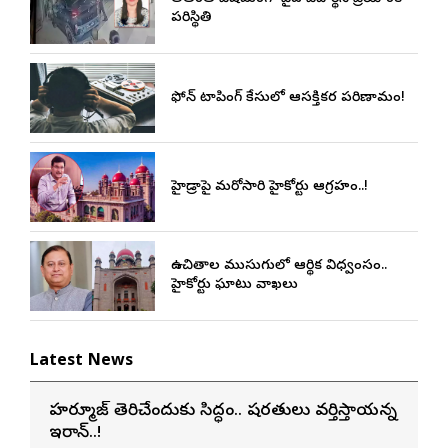
పరిస్థితి
ఫోన్ ట్యాపింగ్ కేసులో ఆసక్తికర పరిణామం!
హైడ్రాపై మరోసారి హైకోర్టు ఆగ్రహం..!
ఉచితాల ముసుగులో ఆర్థిక విధ్వంసం..
హైకోర్టు ఘాటు వ్యాఖ్యలు
Latest News
హర్మూజ్ తెరిచేందుకు సిద్ధం.. షరతులు వర్తిస్తాయన్న
ఇరాన్..!