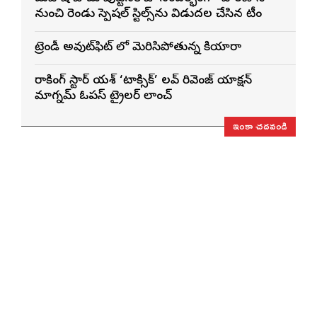
నుంచి రెండు స్పెషల్ స్టిల్స్‌ను విడుదల చేసిన టీం
ట్రెండీ అవుట్‌ఫిట్ లో మెరిసిపోతున్న కియారా
రాకింగ్ స్టార్ యశ్ ‘టాక్సిక్’ లవ్ రివెంజ్ యాక్షన్
మాగ్నమ్ ఓపస్‌ ట్రైలర్ లాంచ్
ఇంకా చదవండి