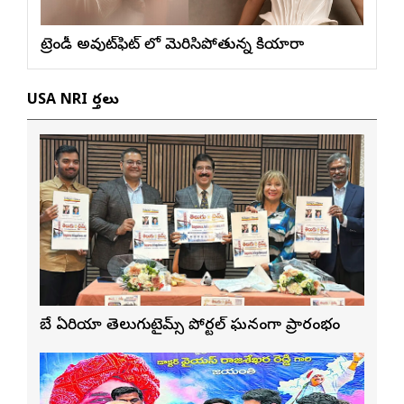
ట్రెండీ అవుట్‌ఫిట్ లో మెరిసిపోతున్న కియారా
USA NRI వార్తలు
బే ఏరియా తెలుగుటైమ్స్ పోర్టల్ ఘనంగా ప్రారంభం