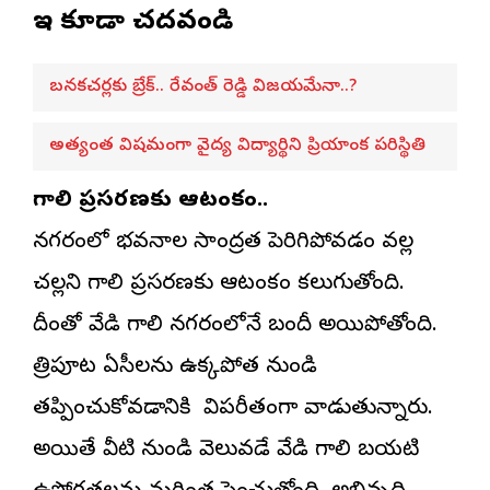
ఇవి కూడా చదవండి
బనకచర్లకు బ్రేక్.. రేవంత్ రెడ్డి విజయమేనా..?
అత్యంత విషమంగా వైద్య విద్యార్థిని ప్రియాంక పరిస్థితి
గాలి ప్రసరణకు ఆటంకం..
నగరంలో భవనాల సాంద్రత పెరిగిపోవడం వల్ల
చల్లని గాలి ప్రసరణకు ఆటంకం కలుగుతోంది.
దీంతో వేడి గాలి నగరంలోనే బందీ అయిపోతోంది.
రాత్రిపూట ఏసీలను ఉక్కపోత నుండి
తప్పించుకోవడానికి విపరీతంగా వాడుతున్నారు.
అయితే వీటి నుండి వెలువడే వేడి గాలి బయటి