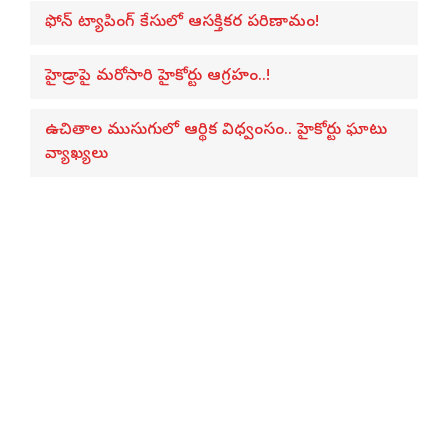
ఫోన్ ట్యాపింగ్ కేసులో ఆసక్తికర పరిణామం!
హైడ్రాపై మరోసారి హైకోర్టు ఆగ్రహం..!
ఉచితాల ముసుగులో ఆర్థిక విధ్వంసం.. హైకోర్టు ఘాటు
వ్యాఖ్యలు