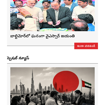
బాల్టిమోర్‌లో ఘనంగా వైఎస్సార్‌ జయంతి
ఇంకా చదవండి
స్పెషల్ న్యూస్