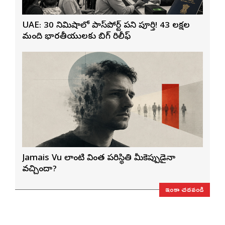
UAE: 30 నిమిషాల్లో పాస్‌పోర్ట్ పని పూర్తి! 43 లక్షల
మంది భారతీయులకు బిగ్ రిలీఫ్
Jamais Vu లాంటి వింత పరిస్థితి మీకెప్పుడైనా
వచ్చిందా?
ఇంకా చదవండి