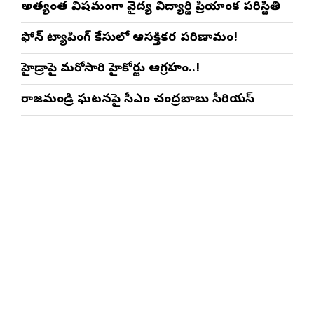
అత్యంత విషమంగా వైద్య విద్యార్థిని ప్రియాంక పరిస్థితి
ఫోన్ ట్యాపింగ్ కేసులో ఆసక్తికర పరిణామం!
హైడ్రాపై మరోసారి హైకోర్టు ఆగ్రహం..!
రాజమండ్రి ఘటనపై సీఎం చంద్రబాబు సీరియస్