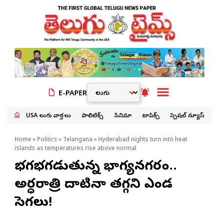
E-PAPER
USA తెలుగు వార్తలు
పాలిటిక్స్
సినిమా
టాపిక్స్
స్పెషల్ న్యూస్
Home
»
Politics
»
Telangana
» Hyderabad nights turn into heat
islands as temperatures rise above normal
భగభగలాడుతున్న భాగ్యనగరం..
అర్ధరాత్రి దాటినా తగ్గని ఎండ
సెగలు!