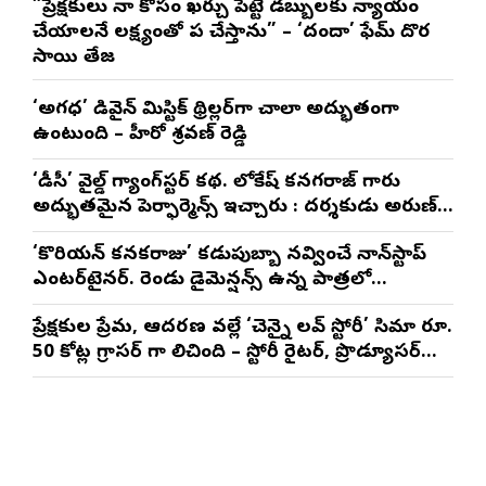
”ప్రేక్షకులు నా కోసం ఖర్చు పెట్టే డబ్బులకు న్యాయం
చేయాలనే లక్ష్యంతో పని చేస్తాను” – ‘దందా’ ఫేమ్ దొర
సాయి తేజ
‘అగధ’ డివైన్ మిస్టిక్ థ్రిల్లర్‌గా చాలా అద్భుతంగా
ఉంటుంది – హీరో శ్రవణ్ రెడ్డి
‘డీసీ’ వైల్డ్ గ్యాంగ్‌స్టర్ కథ. లోకేష్ కనగరాజ్ గారు
అద్భుతమైన పెర్ఫార్మెన్స్ ఇచ్చారు : దర్శకుడు అరుణ్
మాథేశ్వరన్
‘కొరియన్ కనకరాజు’ కడుపుబ్బా నవ్వించే నాన్‌స్టాప్
ఎంటర్‌టైనర్. రెండు డైమెన్షన్స్ ఉన్న పాత్రలో
నటించడం చాలా సంతృప్తినిచ్చింది : వరుణ్ తేజ్
ప్రేక్షకుల ప్రేమ, ఆదరణ వల్లే ‘చెన్నై లవ్ స్టోరీ’ సినిమా రూ.
50 కోట్ల గ్రాసర్ గా నిలిచింది – స్టోరీ రైటర్, ప్రొడ్యూసర్
సాయి రాజేష్