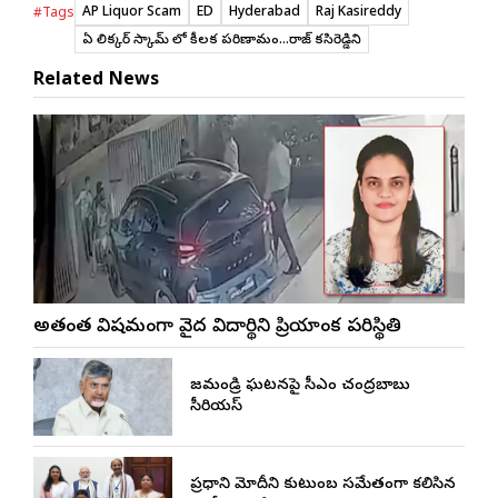
AP Liquor Scam
ED
Hyderabad
Raj Kasireddy
#Tags
ఏపీ లిక్కర్ స్కామ్ లో కీలక పరిణామం...రాజ్ కసిరెడ్డిని
Related News
అత్యంత విషమంగా వైద్య విద్యార్థిని ప్రియాంక పరిస్థితి
రాజమండ్రి ఘటనపై సీఎం చంద్రబాబు
సీరియస్
ప్రధాని మోదీని కుటుంబ సమేతంగా కలిసిన