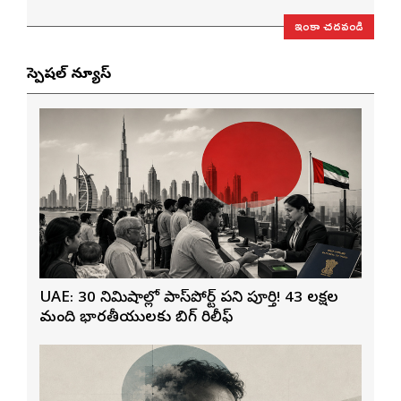
ఇంకా చదవండి
స్పెషల్ న్యూస్
UAE: 30 నిమిషాల్లో పాస్‌పోర్ట్ పని పూర్తి! 43 లక్షల
మంది భారతీయులకు బిగ్ రిలీఫ్