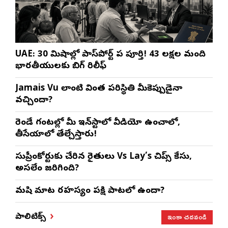
UAE: 30 నిమిషాల్లో పాస్‌పోర్ట్ పని పూర్తి! 43 లక్షల మంది
భారతీయులకు బిగ్ రిలీఫ్
Jamais Vu లాంటి వింత పరిస్థితి మీకెప్పుడైనా
వచ్చిందా?
రెండే గంటల్లో మీ ఇన్‌స్టాలో వీడియో ఉంచాలో,
తీసేయాలో తేల్చేస్తారు!
సుప్రీంకోర్టుకు చేరిన రైతులు Vs Lay’s చిప్స్‌ కేసు,
అసలేం జరిగింది?
మనిషి మాట రహస్యం పక్షి పాటలో ఉందా?
ఇంకా చదవండి
పాలిటిక్స్