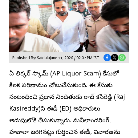
Published By: Saidulu
June 11, 2026 / 02:07 PM IST
ఏపీ లిక్కర్ స్కామ్ (AP Liquor Scam) కేసులో
కీలక పరిణామం చోటుచేసుకుంది. ఈ కేసుకు
సంబంధించి ప్రధాన నిందితుడు
రాజ్ కసిరెడ్డి
(Raj
Kasireddy)ని ఈడీ (ED) అధికారులు
అదుపులోకి తీసుకున్నారు. మనీలాండరింగ్,
హవాలా జరిగినట్లు గుర్తించిన ఈడీ, విచారణను