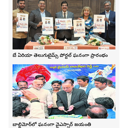
బే ఏరియా తెలుగుటైమ్స్ పోర్టల్ ఘనంగా ప్రారంభం
బాల్టిమోర్‌లో ఘనంగా వైఎస్సార్‌ జయంతి