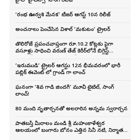
హైలో హైలెస్సా’ సాంగ్ రిలీజ్
‘రంభ ఊర్వశి మేనక’ టీజర్ ఆగస్ట్ 10న రిలీజ్
అంచనాలు పెంచేసిన విశాల్ ‘మకుటం’ ట్రైలర్
తొలిరోజే ప్రపంచవ్యాప్తంగా రూ.10.2 కోట్లకు పైగా
వసూళ్లు సాధించి వరుణ్ తేజ్ కెరీర్‌లోనే బిగ్గెస్ట్
ఓపెనింగ్‌గా నిలిచిన ‘కొరియన్ కనకరాజు’
‘ఇరుముడి’ ట్రైలర్ ఆగస్టు 12న భీమవరంలో భారీ
పబ్లిక్ ఈవెంట్ లో గ్రాండ్ గా లాంచ్
ఘనంగా ‘శివ గాడి జింద‌గీ’ మూవీ టైటిల్, సాంగ్
లాంచ్!
80 మంది నృత్యార్చనతో అలరారిన అన్నమ స్వరార్చన
పాతబస్తీ మీరాలం మండి శ్రీ మహంకాళేశ్వర
ఆలయంలో బంగారు బోనం ఎత్తిన సినీ నటి, నిర్మాత
నిహారిక కొణిదెల