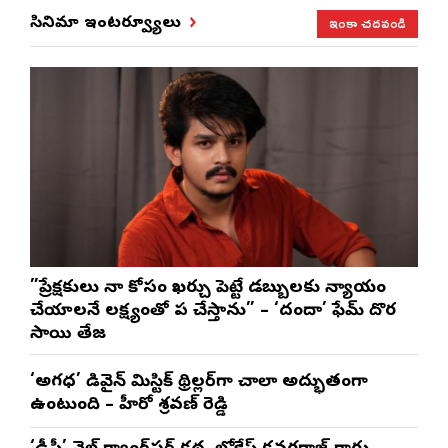
ఇంకా చదవండి
సినిమా ఇంటర్వ్యూలు
”ప్రేక్షకులు నా కోసం ఖర్చు పెట్టే డబ్బులకు న్యాయం
చేయాలనే లక్ష్యంతో పని చేస్తాను” – ‘దందా’ ఫేమ్ దొర
సాయి తేజ
‘అగధ’ డివైన్ మిస్టిక్ థ్రిల్లర్‌గా చాలా అద్భుతంగా
ఉంటుంది – హీరో శ్రవణ్ రెడ్డి