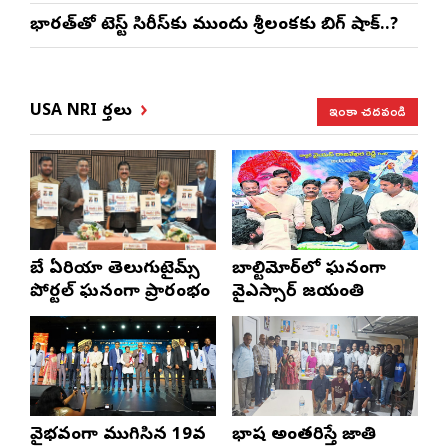
భారత్‌తో టెస్ట్ సిరీస్‌కు ముందు శ్రీలంకకు బిగ్ షాక్..?
ఇంకా చదవండి
USA NRI వార్తలు
బే ఏరియా తెలుగుటైమ్స్
బాల్టిమోర్‌లో ఘనంగా
పోర్టల్ ఘనంగా ప్రారంభం
వైఎస్సార్‌ జయంతి
వైభవంగా ముగిసిన 19వ
భాష అంతరిస్తే జాతి