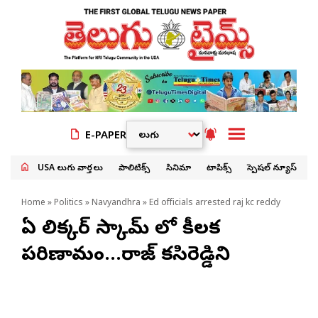
E-PAPER
USA తెలుగు వార్తలు
పాలిటిక్స్
సినిమా
టాపిక్స్
స్పెషల్ న్యూస్
Home
»
Politics
»
Navyandhra
» Ed officials arrested raj kc reddy
ఏపీ లిక్కర్ స్కామ్ లో కీలక
పరిణామం…రాజ్ కసిరెడ్డిని