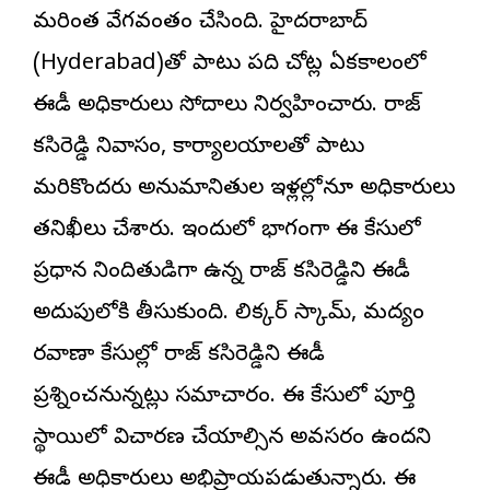
మరింత వేగవంతం చేసింది. హైదరాబాద్‌
(Hyderabad)తో పాటు పది చోట్ల ఏకకాలంలో
ఈడీ అధికారులు సోదాలు నిర్వహించారు. రాజ్
కసిరెడ్డి నివాసం, కార్యాలయాలతో పాటు
మరికొందరు అనుమానితుల ఇళ్లల్లోనూ అధికారులు
తనిఖీలు చేశారు. ఇందులో భాగంగా ఈ కేసులో
ప్రధాన నిందితుడిగా ఉన్న రాజ్ కసిరెడ్డిని ఈడీ
అదుపులోకి తీసుకుంది. లిక్కర్ స్కామ్, మద్యం
రవాణా కేసుల్లో రాజ్ కసిరెడ్డిని ఈడీ
ప్రశ్నించనున్నట్లు సమాచారం. ఈ కేసులో పూర్తి
స్థాయిలో విచారణ చేయాల్సిన అవసరం ఉందని
ఈడీ అధికారులు అభిప్రాయపడుతున్నారు. ఈ