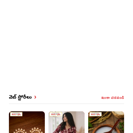
ఇంకా చదవండి
వెబ్ స్టోరీలు