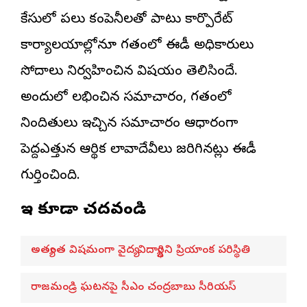
కేసులో పలు కంపెనీలతో పాటు కార్పొరేట్
కార్యాలయాల్లోనూ గతంలో ఈడీ అధికారులు
సోదాలు నిర్వహించిన విషయం తెలిసిందే.
అందులో లభించిన సమాచారం, గతంలో
నిందితులు ఇచ్చిన సమాచారం ఆధారంగా
పెద్దఎత్తున ఆర్థిక లావాదేవీలు జరిగినట్లు ఈడీ
గుర్తించింది.
ఇవి కూడా చదవండి
అత్యంత విషమంగా వైద్య విద్యార్థిని ప్రియాంక పరిస్థితి
రాజమండ్రి ఘటనపై సీఎం చంద్రబాబు సీరియస్