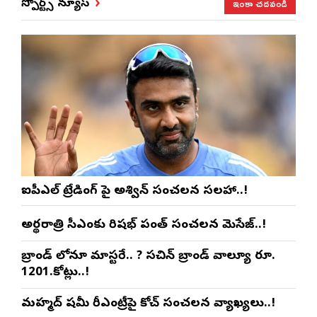
ఇంకా చదవండి
స్పోర్ట్స్ న్యూస్
ఐపీఎల్ ట్రేడింగ్ పై అశ్విన్ సంచలన సలహా..!
అర్థరాత్రి సీఎంకు రిషభ్ పంత్ సంచలన మెసేజ్..!
బ్రాండ్ లోనూ మాస్టరే.. ? సచిన్ బ్రాండ్ వాల్యూ రూ.
1201.కోట్లు..!
మహ్మద్ షమీ రీఎంట్రీపై కోచ్ సంచలన వ్యాఖ్యలు..!