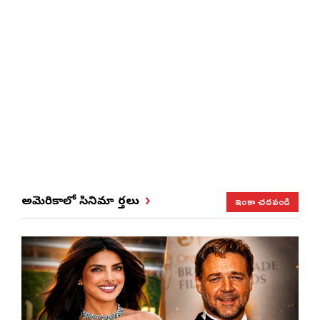
ఇంకా చదవండి
అమెరికాలో సినిమా వార్తలు