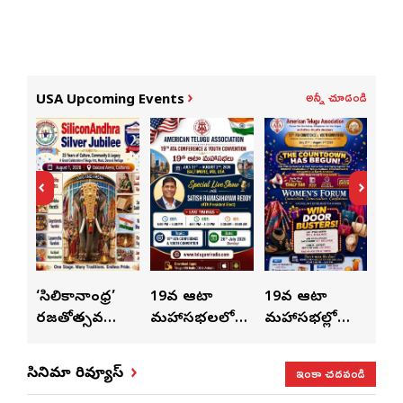
అన్నీ చూడండి
USA Upcoming Events
ుంచి
‘సిలికానాంధ్ర’
19వ ఆటా
19వ ఆటా
19
రజతోత్సవ
మహాసభలలో
మహాసభల్లో
మహా
సంబరాలు…
సతీశ్
మహిళల కోసం
‘వి
కుంభ హారతి
రామసహాయం
ప్రత్యేకంగా
పరి
ఇంకా చదవండి
సినిమా రివ్యూస్
ప్రత్యేకం
రెడ్డి ప్రత్యేక లైవ్
‘ఉమెన్స్ ఫోరమ్’
కార