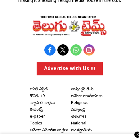
making it a leading Telugu media house in the USA.
Advertise with Us !!!
రియల్ ఎస్టేట్
వాషింగ్టన్ డి.సి.
కోవిడ్-19
అమెరికా రాజకీయాలు
వ్యాపార వార్తలు
Religious
ఈవెంట్స్
నవ్యాంధ్ర
e-paper
తెలంగాణ
Topics
National
అమెరికా ఎన్‌ఆర్‌ఐ వార్తలు
అంతర్జాతీయ
షాపింగ్
Political Articles