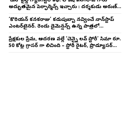
‘డీసీ’ వైల్డ్ గ్యాంగ్‌స్టర్ కథ. లోకేష్ కనగరాజ్ గారు
అద్భుతమైన పెర్ఫార్మెన్స్ ఇచ్చారు : దర్శకుడు అరుణ్
మాథేశ్వరన్
‘కొరియన్ కనకరాజు’ కడుపుబ్బా నవ్వించే నాన్‌స్టాప్
ఎంటర్‌టైనర్. రెండు డైమెన్షన్స్ ఉన్న పాత్రలో
నటించడం చాలా సంతృప్తినిచ్చింది : వరుణ్ తేజ్
ప్రేక్షకుల ప్రేమ, ఆదరణ వల్లే ‘చెన్నై లవ్ స్టోరీ’ సినిమా రూ.
50 కోట్ల గ్రాసర్ గా నిలిచింది – స్టోరీ రైటర్, ప్రొడ్యూసర్
సాయి రాజేష్