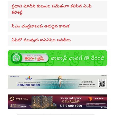
ప్రధాని మోదీని కుటుంబ సమేతంగా కలిసిన ఎంపీ
కలిశెట్టి
సీఎం చంద్రబాబుకు అరుదైన కానుక
ఏపీలో పలువురు ఐఏఎస్‌ల బదిలీలు