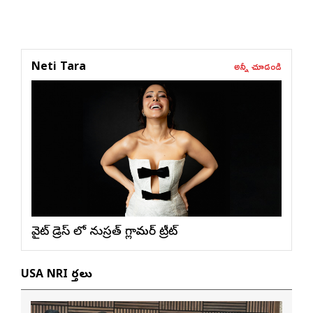
అన్నీ చూడండి
Neti Tara
వైట్ డ్రెస్ లో నుస్ర‌త్ గ్లామ‌ర్ ట్రీట్
USA NRI వార్తలు