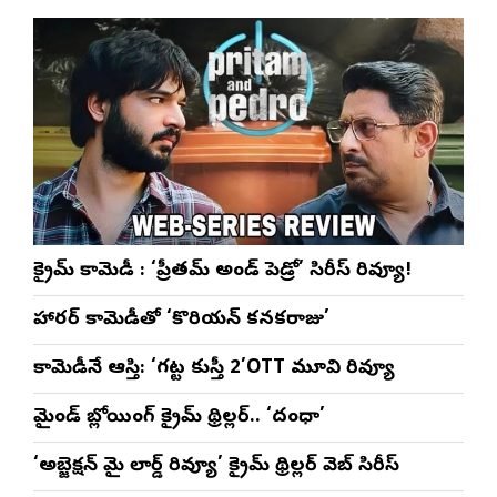
ళా’
షో
వేడుకలు
క్రైమ్ కామెడీ : ‘ప్రీతమ్ అండ్ పెడ్రో’ సిరీస్ రివ్యూ!
హారర్ కామెడీతో ‘కొరియన్ కనకరాజు’
కామెడీనే ఆస్తి: ‘గట్ట కుస్తీ 2’OTT మూవి రివ్యూ
మైండ్ బ్లోయింగ్ క్రైమ్ థ్రిల్లర్.. ‘దంధా’
‘అబ్జెక్ష‌న్ మై లార్డ్ రివ్యూ’ క్రైమ్ థ్రిల్ల‌ర్ వెబ్ సిరీస్