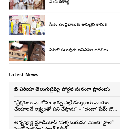
ఎంపీ కలిశెట్టి
సీఎం చంద్రబాబుకు అరుదైన కానుక
ఏపీలో పలువురు ఐఏఎస్‌ల బదిలీలు
Latest News
బే ఏరియా తెలుగుటైమ్స్ పోర్టల్ ఘనంగా ప్రారంభం
”ప్రేక్షకులు నా కోసం ఖర్చు పెట్టే డబ్బులకు న్యాయం
చేయాలనే లక్ష్యంతో పని చేస్తాను” – ‘దందా’ ఫేమ్ దొర
సాయి తేజ
అన్నపూర్ణ స్టూడియోస్ ‘పళ్ళబురుసు’ నుంచి ‘హైలో