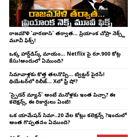
రాజమౌళి ‘వారణాసి’ తర్వాత… ప్రియాంక చోప్రా నెక్స్ట్
మూవీ ఫిక్స్!
ఒక్క హార్డ్‌డిస్క్ మాయం… Netflix పై రూ.900 కోట్ల
కేసు!అందులో ఏముంది?
సినిమావాళ్లకు కొత్త తలనొప్పి… ట్విట్టర్ పైరసీ!
థియేటర్‌లో రిలీజ్… Xలో ఫ్రీ షో?
‘స్పైడర్ మ్యాన్’ అంటే మనోళ్లకు ఇంత పిచ్చా? ఈ
కలెక్షన్స్, ఈ రికార్డులు ఏంటి!
ఒక యానిమేషన్ సినిమా..20 వేల కోట్లు కలెక్షన్స్ ?ఇందులో
అంత గొప్పతనం ఏముంది?