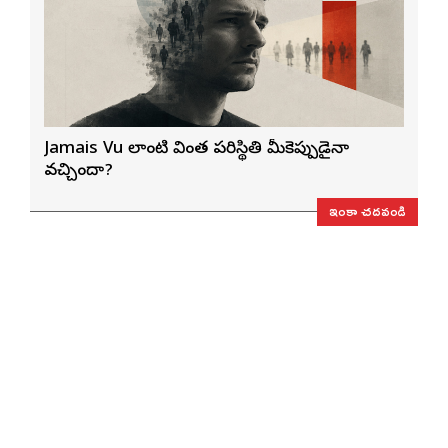
Jamais Vu లాంటి వింత పరిస్థితి మీకెప్పుడైనా
వచ్చిందా?
ఇంకా చదవండి