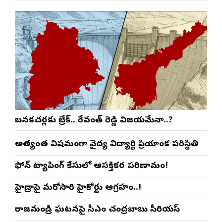
బనకచర్లకు బ్రేక్.. రేవంత్ రెడ్డి విజయమేనా..?
అత్యంత విషమంగా వైద్య విద్యార్థిని ప్రియాంక పరిస్థితి
ఫోన్ ట్యాపింగ్ కేసులో ఆసక్తికర పరిణామం!
హైడ్రాపై మరోసారి హైకోర్టు ఆగ్రహం..!
రాజమండ్రి ఘటనపై సీఎం చంద్రబాబు సీరియస్