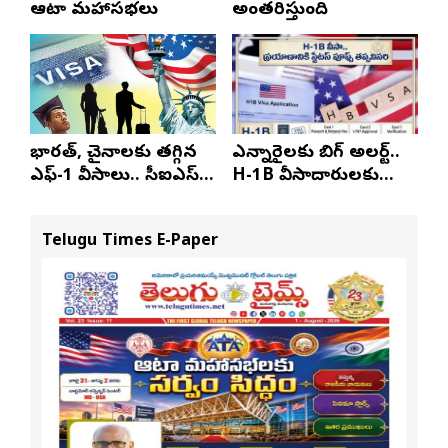
ఆటా మహాసభలు
అంతరిస్తుంది
భారత్, చైనాలకు తగ్గిన
ఎన్నారైలకు బిగ్ అలర్ట్..
ఎఫ్-1 వీసాలు.. సీఐఎస్
H-1B వీసాదారులకు
నివేదిక..!
ప్రయాణ సమయంలో
స్టేటస్ ప్రూఫ్స్ తప్పనిసరి..!
Telugu Times E-Paper