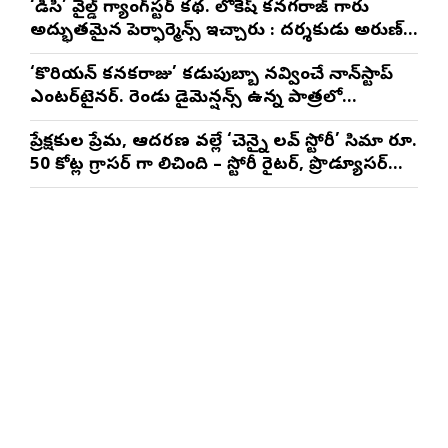
‘డీసీ’ వైల్డ్ గ్యాంగ్‌స్టర్ కథ. లోకేష్ కనగరాజ్ గారు
అద్భుతమైన పెర్ఫార్మెన్స్ ఇచ్చారు : దర్శకుడు అరుణ్
మాథేశ్వరన్
‘కొరియన్ కనకరాజు’ కడుపుబ్బా నవ్వించే నాన్‌స్టాప్
ఎంటర్‌టైనర్. రెండు డైమెన్షన్స్ ఉన్న పాత్రలో
నటించడం చాలా సంతృప్తినిచ్చింది : వరుణ్ తేజ్
ప్రేక్షకుల ప్రేమ, ఆదరణ వల్లే ‘చెన్నై లవ్ స్టోరీ’ సినిమా రూ.
50 కోట్ల గ్రాసర్ గా నిలిచింది – స్టోరీ రైటర్, ప్రొడ్యూసర్
సాయి రాజేష్