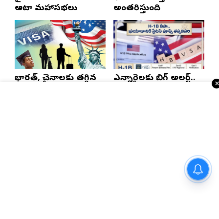
ఆటా మహాసభలు
అంతరిస్తుంది
భారత్, చైనాలకు తగ్గిన
ఎన్నారైలకు బిగ్ అలర్ట్..
ఎఫ్-1 వీసాలు.. సీఐఎస్
H-1B వీసాదారులకు
నివేదిక..!
ప్రయాణ సమయంలో
స్టేటస్ ప్రూఫ్స్ తప్పనిసరి..!
Telugu Times E-Paper
వైభవంగా ముగిసిన 19వ ఆటా
మహాసభలు