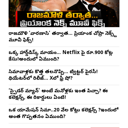
రాజమౌళి ‘వారణాసి’ తర్వాత… ప్రియాంక చోప్రా నెక్స్ట్
మూవీ ఫిక్స్!
ఒక్క హార్డ్‌డిస్క్ మాయం… Netflix పై రూ.900 కోట్ల
కేసు!అందులో ఏముంది?
సినిమావాళ్లకు కొత్త తలనొప్పి… ట్విట్టర్ పైరసీ!
థియేటర్‌లో రిలీజ్… Xలో ఫ్రీ షో?
‘స్పైడర్ మ్యాన్’ అంటే మనోళ్లకు ఇంత పిచ్చా? ఈ
కలెక్షన్స్, ఈ రికార్డులు ఏంటి!
ఒక యానిమేషన్ సినిమా..20 వేల కోట్లు కలెక్షన్స్ ?ఇందులో
అంత గొప్పతనం ఏముంది?