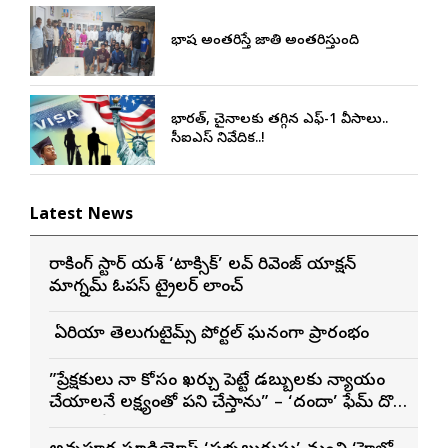
భాష అంతరిస్తే జాతి అంతరిస్తుంది
భారత్, చైనాలకు తగ్గిన ఎఫ్-1 వీసాలు..
సీఐఎస్ నివేదిక..!
Latest News
రాకింగ్ స్టార్ యశ్ ‘టాక్సిక్’ లవ్ రివెంజ్ యాక్షన్
మాగ్నమ్ ఓపస్‌ ట్రైలర్ లాంచ్
బే ఏరియా తెలుగుటైమ్స్ పోర్టల్ ఘనంగా ప్రారంభం
”ప్రేక్షకులు నా కోసం ఖర్చు పెట్టే డబ్బులకు న్యాయం
చేయాలనే లక్ష్యంతో పని చేస్తాను” – ‘దందా’ ఫేమ్ దొర
సాయి తేజ