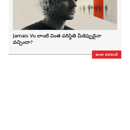
Jamais Vu లాంటి వింత పరిస్థితి మీకెప్పుడైనా
వచ్చిందా?
ఇంకా చదవండి