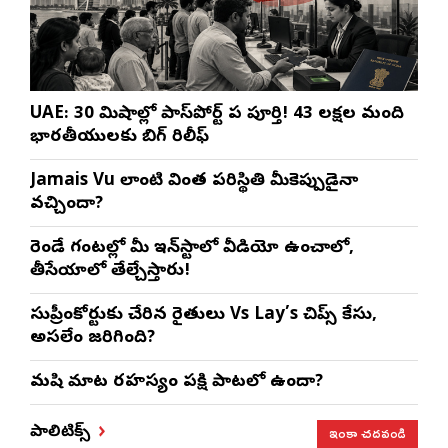
UAE: 30 నిమిషాల్లో పాస్‌పోర్ట్ పని పూర్తి! 43 లక్షల మంది
భారతీయులకు బిగ్ రిలీఫ్
Jamais Vu లాంటి వింత పరిస్థితి మీకెప్పుడైనా
వచ్చిందా?
రెండే గంటల్లో మీ ఇన్‌స్టాలో వీడియో ఉంచాలో,
తీసేయాలో తేల్చేస్తారు!
సుప్రీంకోర్టుకు చేరిన రైతులు Vs Lay’s చిప్స్‌ కేసు,
అసలేం జరిగింది?
మనిషి మాట రహస్యం పక్షి పాటలో ఉందా?
ఇంకా చదవండి
పాలిటిక్స్