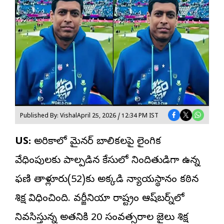
Published By: Vishal
April 25, 2026 / 12:34 PM IST
US:
అమెరికాలో మైనర్ బాలికలపై లైంగిక
వేధింపులకు పాల్పడిన కేసులో నిందితుడిగా ఉన్న
ఫణి తాళ్లూరు(52)కు అక్కడి న్యాయస్థానం కఠిన
శిక్ష విధించింది. వర్జీనియా రాష్ట్రం ఆష్‌బర్న్‌లో
నివసిస్తున్న అతనికి 20 సంవత్సరాల జైలు శిక్ష