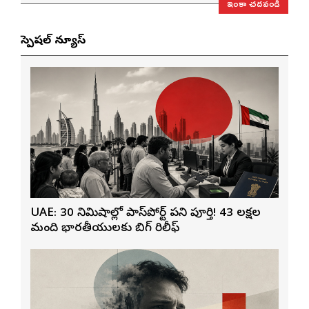
ఇంకా చదవండి
స్పెషల్ న్యూస్
UAE: 30 నిమిషాల్లో పాస్‌పోర్ట్ పని పూర్తి! 43 లక్షల
మంది భారతీయులకు బిగ్ రిలీఫ్