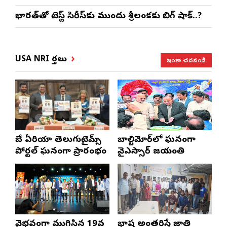
భారత్‌తో టెస్ట్ సిరీస్‌కు ముందు శ్రీలంకకు బిగ్ షాక్..?
ఇంకా చదవండి
USA NRI వార్తలు
బే ఏరియా తెలుగుటైమ్స్
బాల్టిమోర్‌లో ఘనంగా
పోర్టల్ ఘనంగా ప్రారంభం
వైఎస్సార్‌ జయంతి
వైభవంగా ముగిసిన 19వ
భాష అంతరిస్తే జాతి