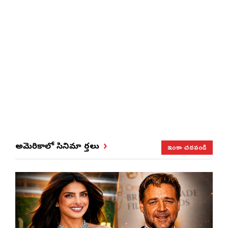
ఇంకా చదవండి
అమెరికాలో సినిమా వార్తలు