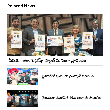
Related News
బే ఏరియా తెలుగుటైమ్స్ పోర్టల్ ఘనంగా ప్రారంభం
బాల్టిమోర్‌లో ఘనంగా వైఎస్సార్‌ జయంతి
వైభవంగా ముగిసిన 19వ ఆటా మహాసభలు