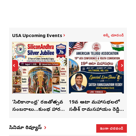
అన్నీ చూడండి
USA Upcoming Events
్
‘సిలికానాంధ్ర’ రజతోత్సవ
19వ ఆటా మహాసభలలో
19వ
సంబరాలు…కుంభ హారతి
సతీశ్ రామసహాయం రెడ్డి
మహిళ
మేళా’
ప్రత్యేకం
ప్రత్యేక లైవ్ షో
‘ఉమె
ఇంకా చదవండి
సినిమా రివ్యూస్