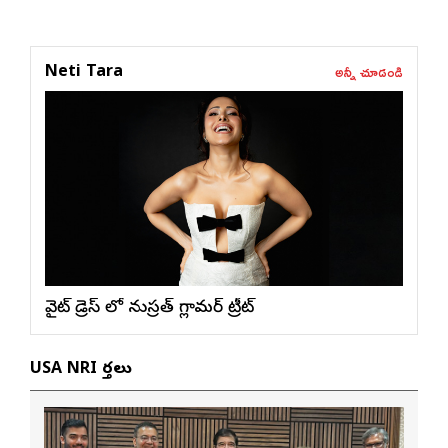
అన్నీ చూడండి
Neti Tara
వైట్ డ్రెస్ లో నుస్ర‌త్ గ్లామ‌ర్ ట్రీట్
USA NRI వార్తలు