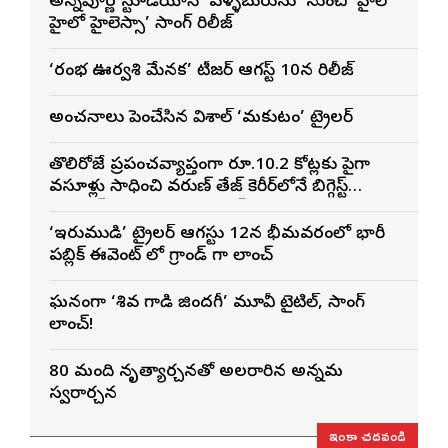
అన్నపూర్ణ స్టూడియోస్ ‘పళ్ళబురుసు’ నుంచి ‘హైలో
హైలో హైలెస్సా’ సాంగ్ రిలీజ్
‘రంభ ఊర్వశి మేనక’ టీజర్ ఆగస్ట్ 10న రిలీజ్
అంచనాలు పెంచేసిన విశాల్ ‘మకుటం’ ట్రైలర్
తొలిరోజే ప్రపంచవ్యాప్తంగా రూ.10.2 కోట్లకు పైగా
వసూళ్లు సాధించి వరుణ్ తేజ్ కెరీర్‌లోనే బిగ్గెస్ట్
ఓపెనింగ్‌గా నిలిచిన ‘కొరియన్ కనకరాజు’
‘ఇరుముడి’ ట్రైలర్ ఆగస్టు 12న భీమవరంలో భారీ
పబ్లిక్ ఈవెంట్ లో గ్రాండ్ గా లాంచ్
ఘనంగా ‘శివ గాడి జింద‌గీ’ మూవీ టైటిల్, సాంగ్
లాంచ్!
80 మంది నృత్యార్చనతో అలరారిన అన్నమ
స్వరార్చన
ఇంకా చదవండి