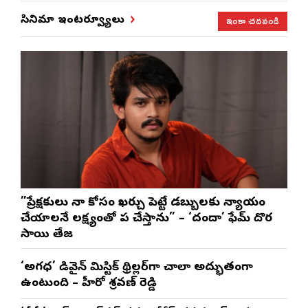
ఇంకా చదవండి
సినిమా ఇంటర్వ్యూలు
”ప్రేక్షకులు నా కోసం ఖర్చు పెట్టే డబ్బులకు న్యాయం
చేయాలనే లక్ష్యంతో పని చేస్తాను” – ‘దందా’ ఫేమ్ దొర
సాయి తేజ
‘అగధ’ డివైన్ మిస్టిక్ థ్రిల్లర్‌గా చాలా అద్భుతంగా
ఉంటుంది – హీరో శ్రవణ్ రెడ్డి