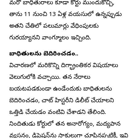
మరో బాధితురాలు కూడా కోర్టు ముందుకొచ్చి,
తాను 11 నుంచి 13 ఏళ్ల వయసులో ఉన్నప్పుడు
అతని చేతిలో పలుమార్లు వేధింపులకు
గురయ్యానని వాంగ్మూలం ఇచ్చింది.
బాధితులను బెదిరించడం..
విచారణలో మరికొన్ని దిగ్భ్రాంతికర విషయాలు
వెలుగులోకి వచ్చాయి. తన నేరాలు
బయటపడకుండా ఉండేందుకు బాధితులను
బెదిరించడం, చాట్ హిస్టరీని డిలీట్ చేయాలని
ఒత్తిడి చేయడం వంటివి చేశాడని తేలింది.
నిందితుడు కోర్టులో తన అనారోగ్యం, మద్యపాన
వ్యసనం, డిప్రెషన్‌ను సాకులుగా చూపినప్పటికీ, ఇవి