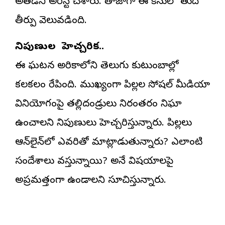
అతడిని అరెస్ట్ చేశారు. తాజాగా ఈ కేసులో తుది
తీర్పు వెలువడింది.
నిపుణుల హెచ్చరిక..
ఈ ఘటన అమెరికాలోని తెలుగు కుటుంబాల్లో
కలకలం రేపింది. ముఖ్యంగా పిల్లల సోషల్ మీడియా
వినియోగంపై తల్లిదండ్రులు నిరంతరం నిఘా
ఉంచాలని నిపుణులు హెచ్చరిస్తున్నారు. పిల్లలు
ఆన్‌లైన్‌లో ఎవరితో మాట్లాడుతున్నారు? ఎలాంటి
సందేశాలు వస్తున్నాయి? అనే విషయాలపై
అప్రమత్తంగా ఉండాలని సూచిస్తున్నారు.