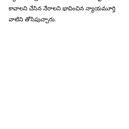
కావాలని చేసిన నేరాలని భావించిన న్యాయమూర్తి
వాటిని తోసిపుచ్చారు.