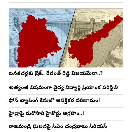
బనకచర్లకు బ్రేక్.. రేవంత్ రెడ్డి విజయమేనా..?
అత్యంత విషమంగా వైద్య విద్యార్థిని ప్రియాంక పరిస్థితి
ఫోన్ ట్యాపింగ్ కేసులో ఆసక్తికర పరిణామం!
హైడ్రాపై మరోసారి హైకోర్టు ఆగ్రహం..!
రాజమండ్రి ఘటనపై సీఎం చంద్రబాబు సీరియస్