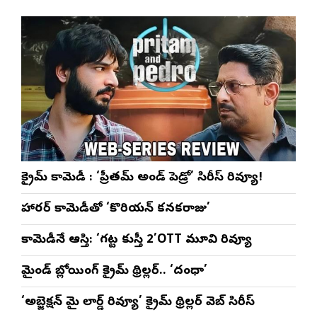
క్రైమ్ కామెడీ : ‘ప్రీతమ్ అండ్ పెడ్రో’ సిరీస్ రివ్యూ!
హారర్ కామెడీతో ‘కొరియన్ కనకరాజు’
కామెడీనే ఆస్తి: ‘గట్ట కుస్తీ 2’OTT మూవి రివ్యూ
మైండ్ బ్లోయింగ్ క్రైమ్ థ్రిల్లర్.. ‘దంధా’
‘అబ్జెక్ష‌న్ మై లార్డ్ రివ్యూ’ క్రైమ్ థ్రిల్ల‌ర్ వెబ్ సిరీస్