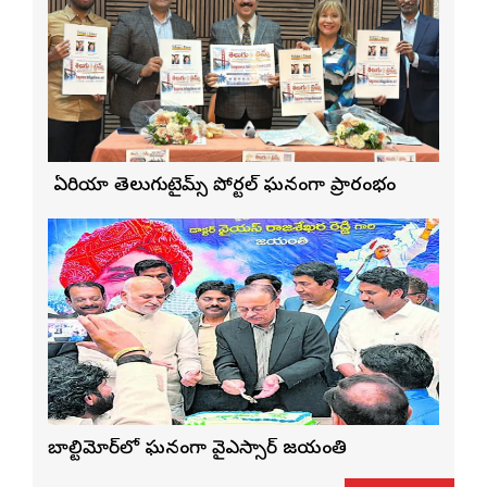
బే ఏరియా తెలుగుటైమ్స్ పోర్టల్ ఘనంగా ప్రారంభం
బాల్టిమోర్‌లో ఘనంగా వైఎస్సార్‌ జయంతి