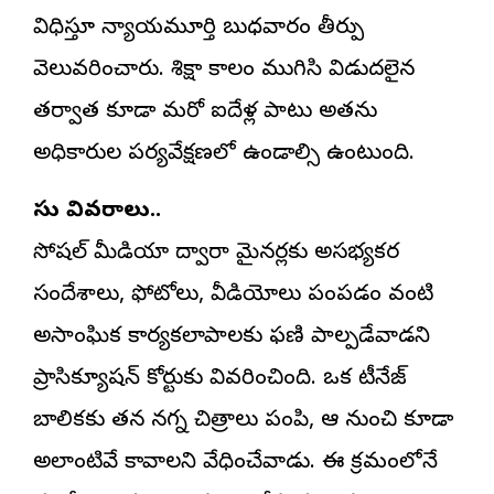
విధిస్తూ న్యాయమూర్తి బుధవారం తీర్పు
వెలువరించారు. శిక్షా కాలం ముగిసి విడుదలైన
తర్వాత కూడా మరో ఐదేళ్ల పాటు అతను
అధికారుల పర్యవేక్షణలో ఉండాల్సి ఉంటుంది.
కేసు వివరాలు..
సోషల్ మీడియా ద్వారా మైనర్లకు అసభ్యకర
సందేశాలు, ఫోటోలు, వీడియోలు పంపడం వంటి
అసాంఘిక కార్యకలాపాలకు ఫణి పాల్పడేవాడని
ప్రాసిక్యూషన్ కోర్టుకు వివరించింది. ఒక టీనేజ్
బాలికకు తన నగ్న చిత్రాలు పంపి, ఆమె నుంచి కూడా
అలాంటివే కావాలని వేధించేవాడు. ఈ క్రమంలోనే