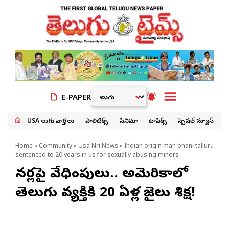
E-PAPER
USA తెలుగు వార్తలు
పాలిటిక్స్
సినిమా
టాపిక్స్
స్పెషల్ న్యూస్
Home
»
Community
»
Usa Nri News
» Indian origin man phani talluru
sentenced to 20 years in us for sexually abusing minors
మైనర్లపై వేధింపులు.. అమెరికాలో
తెలుగు వ్యక్తికి 20 ఏళ్ల జైలు శిక్ష!