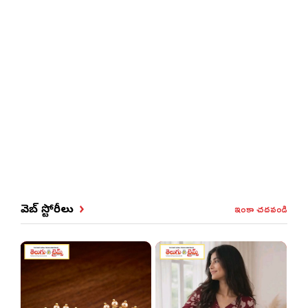
ఇంకా చదవండి
వెబ్ స్టోరీలు