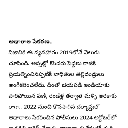
ఆధారాల సేకరణ..
నిజానికి ఈ వ్యవహారం 2019లోనే వెలుగు
చూసింది. అప్పట్లో కొందరు పెద్దలు రాజీకి
ప్రయత్నించినప్పటికీ బాధితుల తల్లిదండ్రులు
అంగీకరించలేదు. దీంతో భయపడి ఇండియాకు
పారిపోయిన ఫణి, రెండేళ్ల తర్వాత మళ్ళీ అమెరికాకు
రాగా.. 2022 నుంచి కొనసాగిన దర్యాప్తులో
ఆధారాలు సేకరించిన పోలీసులు 2024 అక్టోబర్‌లో