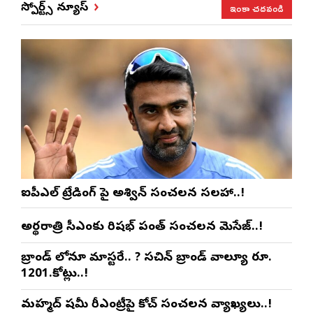
ఇంకా చదవండి
స్పోర్ట్స్ న్యూస్
ఐపీఎల్ ట్రేడింగ్ పై అశ్విన్ సంచలన సలహా..!
అర్థరాత్రి సీఎంకు రిషభ్ పంత్ సంచలన మెసేజ్..!
బ్రాండ్ లోనూ మాస్టరే.. ? సచిన్ బ్రాండ్ వాల్యూ రూ.
1201.కోట్లు..!
మహ్మద్ షమీ రీఎంట్రీపై కోచ్ సంచలన వ్యాఖ్యలు..!