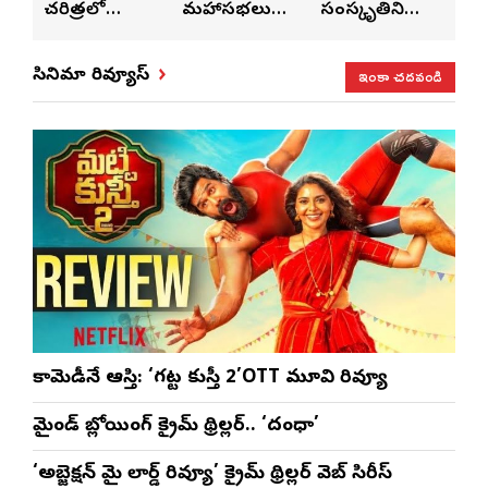
చరిత్రలో
మహాసభలు
సంస్కృతిని
పెట్
వీన్
నిలిచిపోయే
జరిగేది అక్కడే:
ఏకం
వీల
వేడుక ఇది: శ్రీధర్
సతీష్ రెడ్డి
చేస్తున్నారు:
విధా
ఇంకా చదవండి
సినిమా రివ్యూస్
బానాల
అనన్య నాగళ్ల
సభల
సీఎ
భట్ట
కామెడీనే ఆస్తి: ‘గట్ట కుస్తీ 2’OTT మూవి రివ్యూ
మైండ్ బ్లోయింగ్ క్రైమ్ థ్రిల్లర్.. ‘దంధా’
‘అబ్జెక్ష‌న్ మై లార్డ్ రివ్యూ’ క్రైమ్ థ్రిల్ల‌ర్ వెబ్ సిరీస్