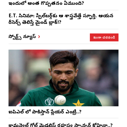
ఇందులో అంత గొప్పతనం ఏముంది?
E.T. సినిమా: స్పీల్‌బర్గ్‌కు ఆ శాస్త్రవేత్తే స్ఫూర్తి. ఆయన
రీసెర్చ్ తెలిస్తే మైండ్ బ్లాక్!?
ఇంకా చదవండి
స్పోర్ట్స్ న్యూస్
ఐపిఎల్ లో పాకిస్తాన్ ప్లేయర్ ఎంట్రీ..?
కామన్వెల్త్ గోల్డ్ మెడలిస్ట్ రహస్య స్పాన్సర్ కోహ్లినా..?