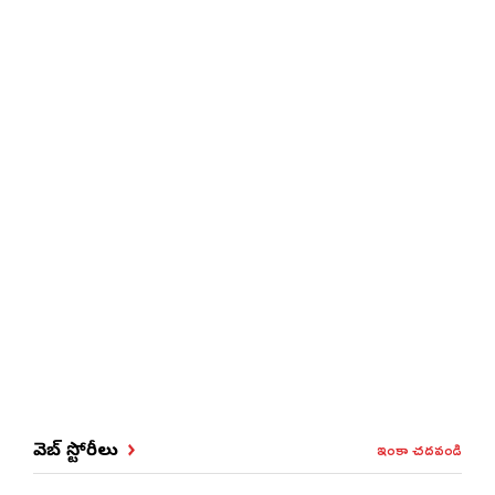
ఇంకా చదవండి
వెబ్ స్టోరీలు