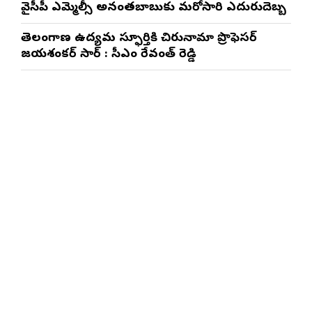
వైసీపీ ఎమ్మెల్సీ అనంతబాబుకు మరోసారి ఎదురుదెబ్బ
తెలంగాణ ఉద్యమ స్ఫూర్తికి చిరునామా ప్రొఫెసర్
జయశంకర్ సార్ : సీఎం రేవంత్ రెడ్డి