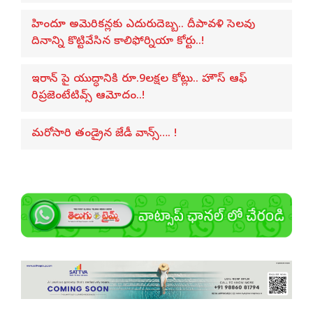
హిందూ అమెరికన్లకు ఎదురుదెబ్బ.. దీపావళి సెలవు
దినాన్ని కొట్టివేసిన కాలిఫోర్నియా కోర్టు..!
ఇరాన్ పై యుద్ధానికి రూ.9లక్షల కోట్లు.. హౌస్ ఆఫ్‌
రిప్రజెంటేటివ్స్‌ ఆమోదం..!
మరోసారి తండ్రైన జేడీ వాన్స్…. !