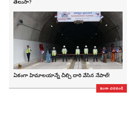
తెలుసా?
ఏకంగా హిమాలయాన్నే చీల్చి దారి వేసిన నేపాల్!
ఇంకా చదవండి