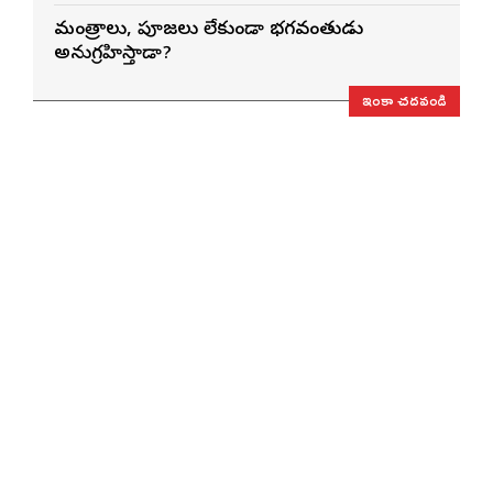
మంత్రాలు, పూజలు లేకుండా భగవంతుడు
అనుగ్రహిస్తాడా?
ఇంకా చదవండి