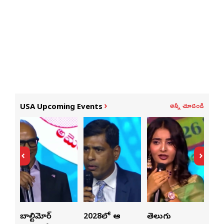
అన్నీ చూడండి
USA Upcoming Events
లపై
బాల్టిమోర్
2028లో ఆటా
తెలుగు
పెట