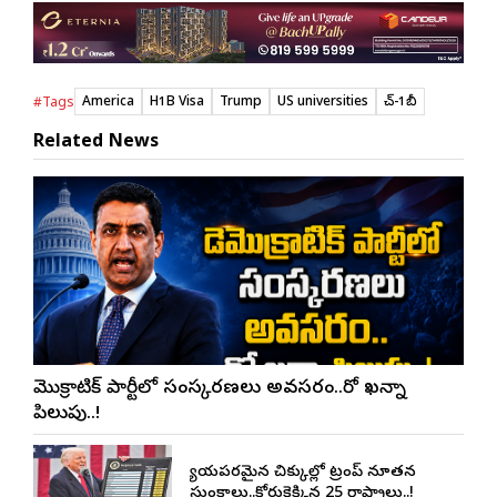
America
H1B Visa
Trump
US universities
హెచ్-1బీ
#Tags
Related News
డెమొక్రాటిక్ పార్టీలో సంస్కరణలు అవసరం..రో ఖన్నా
పిలుపు..!
న్యాయపరమైన చిక్కుల్లో ట్రంప్ నూతన
సుంకాలు..కోర్టుకెక్కిన 25 రాష్ట్రాలు..!