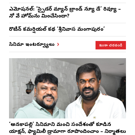
ఎమోష‌న‌ల్‌: ‘స్పైడర్ మ్యాన్ బ్రాండ్ న్యూ డే’ రివ్యూ –
నో వే హోమ్‌ను మించేసిందా?
రొటీన్‌ కమర్షియల్‌ కథ ‘శ్రీనివాస మంగాపురం’
ఇంకా చదవండి
సినిమా ఇంటర్వ్యూలు
‘అనకాపల్లి’ సినిమాని మంచి సందేశంతో కూడిన
యాక్షన్, ఫ్యామిలీ డ్రామాగా రూపొందించాం – నిర్మాతలు