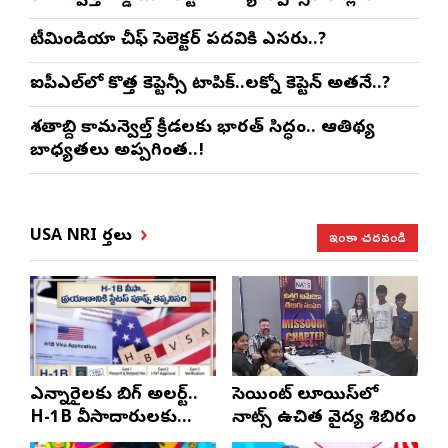
టీమిండియా చీఫ్ సెలెక్టర్ పదవికి ఎసరు..?
ఐపీఎల్‌లో కొత్త కెప్టెన్సీ టాపిక్..లక్నో కెప్టెన్ అతనే..?
శతాబ్ది కామన్వెల్త్ క్రీడలకు భారత్ సిద్ధం.. ఆతిథ్య
బాధ్యతలు అప్పగింత..!
ఇంకా చదవండి
USA NRI వార్తలు
ఎన్నారైలకు బిగ్ అలర్ట్..
సెయింట్ లూయిస్‌లో
H-1B వీసాదారులకు
నాట్స్ ఉచిత వైద్య శిబిరం
ప్రయాణ సమయంలో