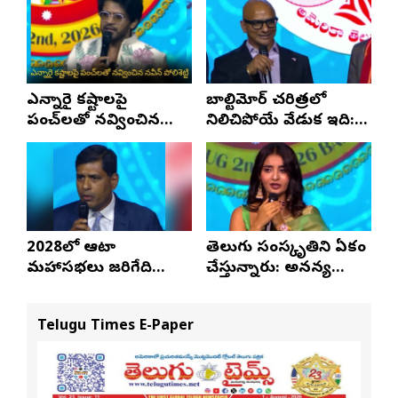
స్టేటస్ ప్రూఫ్స్ తప్పనిసరి..!
ఎన్నారై కష్టాలపై
బాల్టిమోర్ చరిత్రలో
పంచ్‌లతో నవ్వించిన
నిలిచిపోయే వేడుక ఇది:
నవీన్ పోలిశెట్టి
శ్రీధర్ బానాల
2028లో ఆటా
తెలుగు సంస్కృతిని ఏకం
మహాసభలు జరిగేది
చేస్తున్నారు: అనన్య
అక్కడే: సతీష్ రెడ్డి
నాగళ్ల
Telugu Times E-Paper