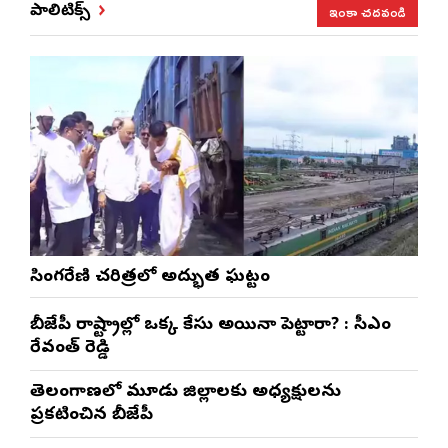
ఇంకా చదవండి
పాలిటిక్స్
సింగరేణి చరిత్రలో అద్భుత ఘట్టం
బీజేపీ రాష్ట్రాల్లో ఒక్క కేసు అయినా పెట్టారా? : సీఎం
రేవంత్ రెడ్డి
తెలంగాణలో మూడు జిల్లాలకు అధ్యక్షులను
ప్రకటించిన బీజేపీ