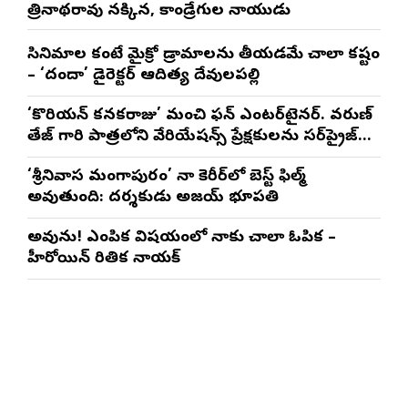
త్రినాథరావు నక్కిన, కాండ్రేగుల నాయుడు
సినిమాల కంటే మైక్రో డ్రామాలను తీయడమే చాలా కష్టం
– ‘దందా’ డైరెక్ట‌ర్ ఆదిత్య దేవులపల్లి
‘కొరియన్ కనకరాజు’ మంచి ఫన్ ఎంటర్‌టైనర్. వరుణ్
తేజ్ గారి పాత్రలోని వేరియేషన్స్ ప్రేక్షకులను సర్‌ప్రైజ్
చేస్తాయి : దర్శకుడు మేర్లపాక గాంధీ
‘శ్రీనివాస మంగాపురం’ నా కెరీర్‌లో బెస్ట్ ఫిల్మ్
అవుతుంది: దర్శకుడు అజయ్ భూపతి
అవును! ఎంపిక విషయంలో నాకు చాలా ఓపిక –
హీరోయిన్ రితిక నాయక్