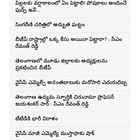
పిల్లలకు వర్షాకాలంలో ఏం పెట్టాలి! పోషకాలు అందించే
ఫుడ్స్ ఇవే…
సింగరేణి చరిత్రలో అద్భుత ఘట్టం
బీజేపీ రాష్ట్రాల్లో ఒక్క కేసు అయినా పెట్టారా? : సీఎం
రేవంత్ రెడ్డి
తెలంగాణలో మూడు జిల్లాలకు అధ్యక్షులను
ప్రకటించిన బీజేపీ
వైసీపీ ఎమ్మెల్సీ అనంతబాబుకు మరోసారి ఎదురుదెబ్బ
తెలంగాణ ఉద్యమ స్ఫూర్తికి చిరునామా ప్రొఫెసర్
జయశంకర్ సార్ : సీఎం రేవంత్ రెడ్డి
టీటీడీకి భారీ విరాళం
వైసీపీ మాజీ ఎమ్మెల్యే ముస్తాఫాకు షాక్