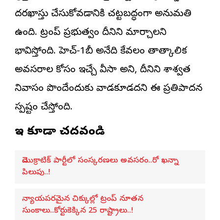
దరఖాస్తు చేసుకోవడానికి చట్టబద్ధంగా అనుమతి
ఉంది. ట్రంప్‌ ప్రభుత్వం దీనిని మార్చాలని
భావిస్తోంది. హెచ్‌-1బీ అనేది కేవలం తాత్కాలిక
అవసరాల కోసం ఇచ్చే వీసా అని, దీనిని శాశ్వత
నివాసం పొందేందుకు వాడకూడదని ఈ ప్రతిపాదన
స్పష్టం చేస్తోంది.
ఇవి కూడా చదవండి
డెమొక్రాటిక్ పార్టీలో సంస్కరణలు అవసరం..రో ఖన్నా
పిలుపు..!
న్యాయపరమైన చిక్కుల్లో ట్రంప్ నూతన
సుంకాలు..కోర్టుకెక్కిన 25 రాష్ట్రాలు..!