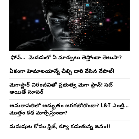
మీ ఫోన్… మీ మెదడులో ఏ మార్పులు తెస్తోందా తెలుసా?
ఏకంగా హిమాలయాన్నే చీల్చి దారి వేసిన నేపాల్!
మెగాస్టార్ చిరంజీవితో ప్రభుత్వ మెగా ప్లాన్! సెట్
అయితే సూపర్
అమరావతిలో అద్భుతం జరగబోతోందా? L&T ఎంట్రీ…
మొత్తం కథ మార్చేస్తుందా?
మనుషుల కోసం ఫ్రిజ్, క్యూ కడుతున్న జనం!!