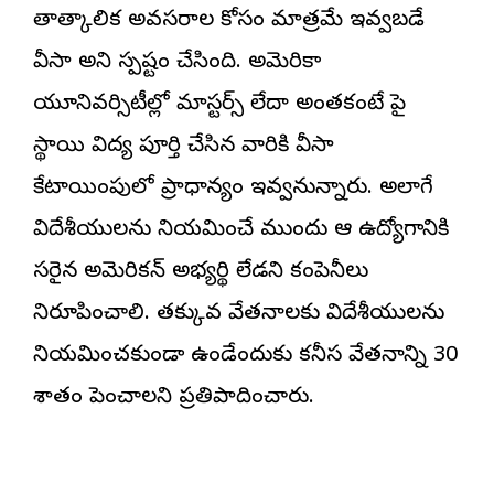
తాత్కాలిక అవసరాల కోసం మాత్రమే ఇవ్వబడే
వీసా అని స్పష్టం చేసింది. అమెరికా
యూనివర్సిటీల్లో మాస్టర్స్ లేదా అంతకంటే పై
స్థాయి విద్య పూర్తి చేసిన వారికి వీసా
కేటాయింపులో ప్రాధాన్యం ఇవ్వనున్నారు. అలాగే
విదేశీయులను నియమించే ముందు ఆ ఉద్యోగానికి
సరైన అమెరికన్ అభ్యర్థి లేడని కంపెనీలు
నిరూపించాలి. తక్కువ వేతనాలకు విదేశీయులను
నియమించకుండా ఉండేందుకు కనీస వేతనాన్ని 30
శాతం పెంచాలని ప్రతిపాదించారు.