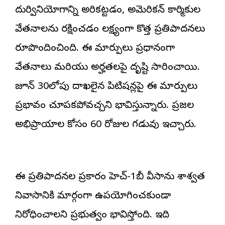
దుర్వినియోగాన్ని అరికట్టడం, అమెరికన్ కార్మికుల
వేతనాలను రక్షించడం లక్ష్యంగా కొత్త ప్రతిపాదనలు
రూపొందించింది. ఈ మార్పులు ప్రధానంగా
వేతనాలు మరియు అర్హతలపై దృష్టి సారించాయి.
జూన్ 30లోపు దాఖలైన పిటిషన్లపై ఈ మార్పులు
ప్రభావం చూపకపోవచ్చని భావిస్తున్నారు. ప్రజల
అభిప్రాయాల కోసం 60 రోజుల గడువు ఇచ్చారు.
ఈ ప్రతిపాదనల ప్రకారం హెచ్-1బీ వీసాను శాశ్వత
నివాసానికి మార్గంగా ఉపయోగించకుండా
నిరోధించాలని ప్రభుత్వం భావిస్తోంది. ఇది