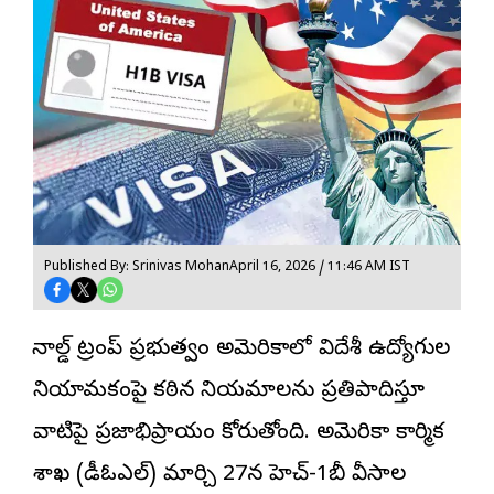
Published By: Srinivas Mohan
April 16, 2026 / 11:46 AM IST
డొనాల్డ్ ట్రంప్ ప్రభుత్వం అమెరికాలో విదేశీ ఉద్యోగుల
నియామకంపై కఠిన నియమాలను ప్రతిపాదిస్తూ
వాటిపై ప్రజాభిప్రాయం కోరుతోంది. అమెరికా కార్మిక
శాఖ (డీఓఎల్‌) మార్చి 27న
హెచ్-1బీ వీసా
ల