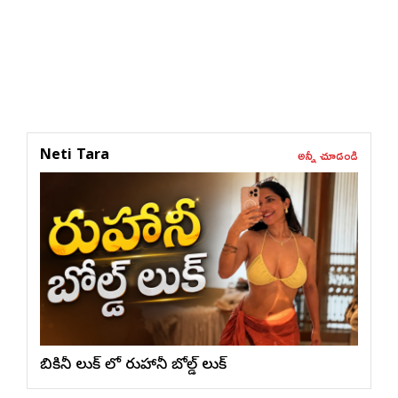
అన్నీ చూడండి
Neti Tara
బికినీ లుక్ లో రుహానీ బోల్డ్ లుక్