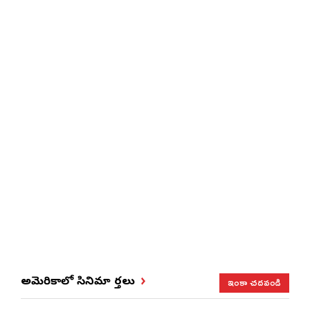
ఇంకా చదవండి
అమెరికాలో సినిమా వార్తలు