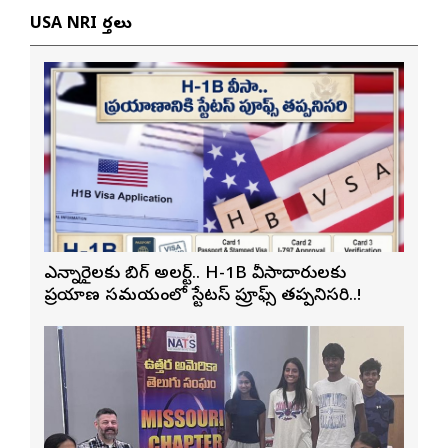
USA NRI వార్తలు
ఎన్నారైలకు బిగ్ అలర్ట్.. H-1B వీసాదారులకు
ప్రయాణ సమయంలో స్టేటస్ ప్రూఫ్స్ తప్పనిసరి..!