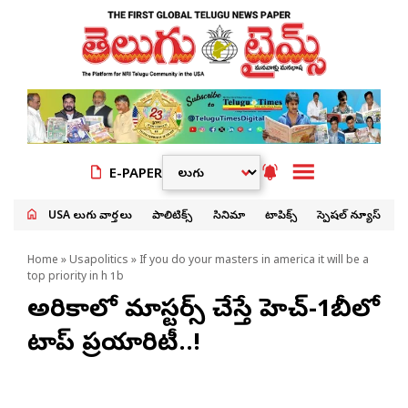
E-PAPER
USA తెలుగు వార్తలు
పాలిటిక్స్
సినిమా
టాపిక్స్
స్పెషల్ న్యూస్
Home
»
Usapolitics
» If you do your masters in america it will be a
top priority in h 1b
అమెరికాలో మాస్టర్స్ చేస్తే హెచ్-1బీలో
టాప్ ప్రయారిటీ..!