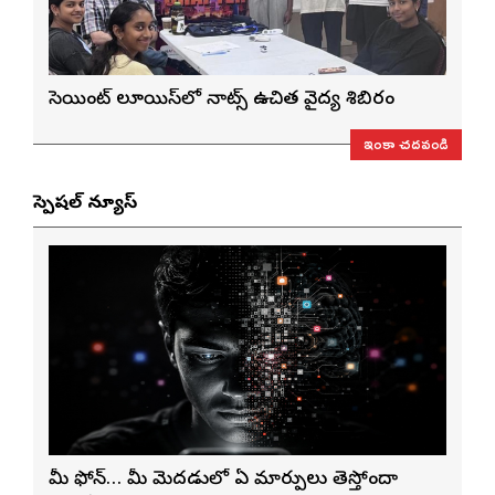
సెయింట్ లూయిస్‌లో నాట్స్ ఉచిత వైద్య శిబిరం
ఇంకా చదవండి
స్పెషల్ న్యూస్
మీ ఫోన్… మీ మెదడులో ఏ మార్పులు తెస్తోందా