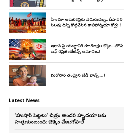
హిందూ అమెరికన్లకు ఎదురుదెబ్బ.. దీపావళి
సెలవు దినాన్ని కొట్టివేసిన కాలిఫోర్నియా కోర్టు..!
ఇరాన్ పై యుద్ధానికి రూ.9లక్షల కోట్లు.. హౌస్
ఆఫ్‌ రిప్రజెంటేటివ్స్‌ ఆమోదం..!
మరోసారి తండ్రైన జేడీ వాన్స్…. !
Latest News
‘హుషార్‌ పిట్టలు’ చిత్రం అందరి హృదయాలకు
హత్తుకుంటుంది: బెక్కెం వేణుగోపాల్‌