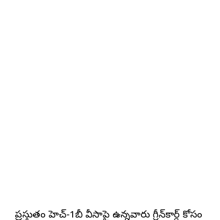
ప్రస్తుతం హెచ్‌-1బీ వీసాపై ఉన్నవారు గ్రీన్‌కార్డ్‌ కోసం