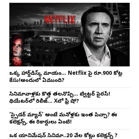
ఒక్క హార్డ్‌డిస్క్ మాయం… Netflix పై రూ.900 కోట్ల
కేసు!అందులో ఏముంది?
సినిమావాళ్లకు కొత్త తలనొప్పి… ట్విట్టర్ పైరసీ!
థియేటర్‌లో రిలీజ్… Xలో ఫ్రీ షో?
‘స్పైడర్ మ్యాన్’ అంటే మనోళ్లకు ఇంత పిచ్చా? ఈ
కలెక్షన్స్, ఈ రికార్డులు ఏంటి!
ఒక యానిమేషన్ సినిమా..20 వేల కోట్లు కలెక్షన్స్ ?