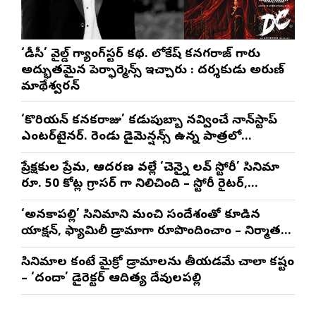
‘డీసీ’ వైల్డ్ గ్యాంగ్‌స్టర్ కథ. లోకేష్ కనగరాజ్ గారు
అద్భుతమైన పెర్ఫార్మెన్స్ ఇచ్చారు : దర్శకుడు అరుణ్
మాథేశ్వరన్
‘కొరియన్ కనకరాజు’ కడుపుబ్బా నవ్వించే నాన్‌స్టాప్
ఎంటర్‌టైనర్. రెండు డైమెన్షన్స్ ఉన్న పాత్రలో
నటించడం చాలా సంతృప్తినిచ్చింది : వరుణ్ తేజ్
ప్రేక్షకుల ప్రేమ, ఆదరణ వల్లే ‘చెన్నై లవ్ స్టోరీ’ సినిమా
రూ. 50 కోట్ల గ్రాసర్ గా నిలిచింది – స్టోరీ రైటర్,
ప్రొడ్యూసర్ సాయి రాజేష్
‘అనకాపల్లి’ సినిమాని మంచి సందేశంతో కూడిన
యాక్షన్, ఫ్యామిలీ డ్రామాగా రూపొందించాం – నిర్మాతలు
త్రినాథరావు నక్కిన, కాండ్రేగుల నాయుడు
సినిమాల కంటే మైక్రో డ్రామాలను తీయడమే చాలా కష్టం
– ‘దందా’ డైరెక్ట‌ర్ ఆదిత్య దేవులపల్లి