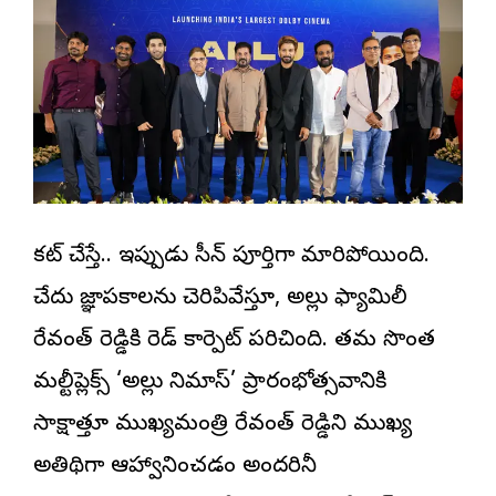
కట్ చేస్తే.. ఇప్పుడు సీన్ పూర్తిగా మారిపోయింది.
చేదు జ్ఞాపకాలను చెరిపివేస్తూ, అల్లు ఫ్యామిలీ
రేవంత్ రెడ్డికి రెడ్ కార్పెట్ పరిచింది. తమ సొంత
మల్టీప్లెక్స్ ‘అల్లు సినిమాస్’ ప్రారంభోత్సవానికి
సాక్షాత్తూ ముఖ్యమంత్రి రేవంత్ రెడ్డిని ముఖ్య
అతిథిగా ఆహ్వానించడం అందరినీ