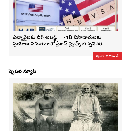
ఎన్నారైలకు బిగ్ అలర్ట్.. H-1B వీసాదారులకు
ప్రయాణ సమయంలో స్టేటస్ ప్రూఫ్స్ తప్పనిసరి..!
ఇంకా చదవండి
స్పెషల్ న్యూస్