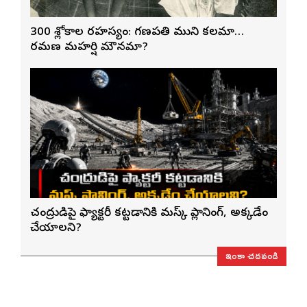
300 శ్లోకాల రహస్యం: గణపతి ముని కలమా…
రమణ మహర్షి మౌనమా?
చంద్రుడిపై ఫ్యాక్టరీ కట్టడానికి మస్క్ ప్లానింగ్, అక్కడేం
చేయాలని?
ఇంకా చదవండి