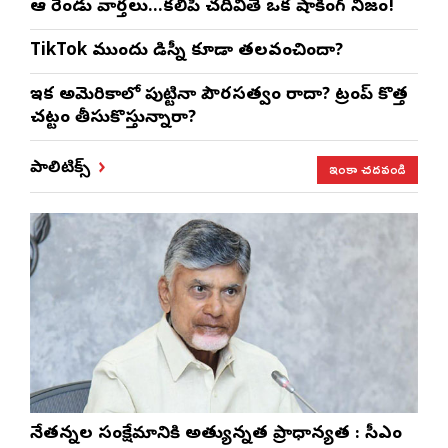
ఆ రెండు వార్తలు…కలిపి చదివితే ఒక షాకింగ్ నిజం!
TikTok ముందు డిస్నీ కూడా తలవంచిందా?
ఇక అమెరికాలో పుట్టినా పౌరసత్వం రాదా? ట్రంప్ కొత్త
చట్టం తీసుకొస్తున్నారా?
ఇంకా చదవండి
పాలిటిక్స్
నేతన్నల సంక్షేమానికి అత్యున్నత ప్రాధాన్యత : సీఎం