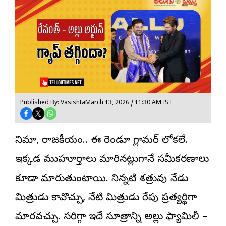
Published By: Vasishta
March 13, 2026 / 11:30 AM IST
సినిమా, రాజకీయం.. ఈ రెండూ గ్లామర్ లోకలే.
ఇక్కడ ముహూర్తాలు మారినట్లుగానే సమీకరణాలు
కూడా మారుతుంటాయి. నిన్నటి శత్రువు నేడు
మిత్రుడు కావొచ్చు, నేటి మిత్రుడు రేపు ప్రత్యర్థిగా
మారవచ్చు. సరిగ్గా ఇదే సూత్రాన్ని అల్లు ఫ్యామిలీ –