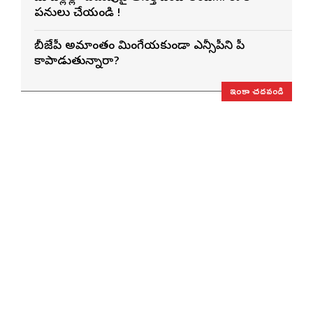
పనులు చేయండి !
బీజేపీ అమాంతం మింగేయకుండా ఎన్సీపీని పీకే
కాపాడుతున్నారా?
ఇంకా చదవండి