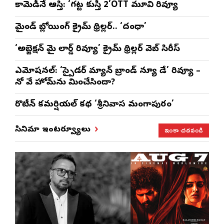
కామెడీనే ఆస్తి: ‘గట్ట కుస్తీ 2’OTT మూవి రివ్యూ
మైండ్ బ్లోయింగ్ క్రైమ్ థ్రిల్లర్.. ‘దంధా’
‘అబ్జెక్ష‌న్ మై లార్డ్ రివ్యూ’ క్రైమ్ థ్రిల్ల‌ర్ వెబ్ సిరీస్
ఎమోష‌న‌ల్‌: ‘స్పైడర్ మ్యాన్ బ్రాండ్ న్యూ డే’ రివ్యూ –
నో వే హోమ్‌ను మించేసిందా?
రొటీన్‌ కమర్షియల్‌ కథ ‘శ్రీనివాస మంగాపురం’
ఇంకా చదవండి
సినిమా ఇంటర్వ్యూలు