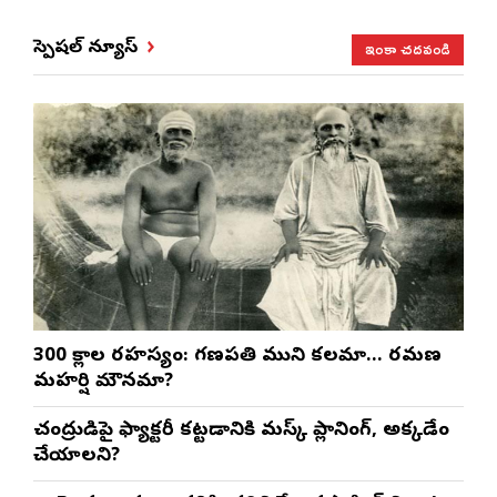
ఇంకా చదవండి
స్పెషల్ న్యూస్
300 శ్లోకాల రహస్యం: గణపతి ముని కలమా… రమణ
మహర్షి మౌనమా?
చంద్రుడిపై ఫ్యాక్టరీ కట్టడానికి మస్క్ ప్లానింగ్, అక్కడేం
చేయాలని?