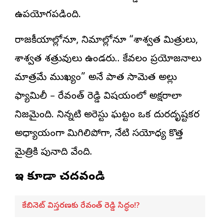
ఉపయోగపడింది.
రాజకీయాల్లోనూ, సినిమాల్లోనూ “శాశ్వత మిత్రులు,
శాశ్వత శత్రువులు ఉండరు.. కేవలం ప్రయోజనాలు
మాత్రమే ముఖ్యం” అనే పాత సామెత అల్లు
ఫ్యామిలీ – రేవంత్ రెడ్డి విషయంలో అక్షరాలా
నిజమైంది. నిన్నటి అరెస్టు ఘట్టం ఒక దురదృష్టకర
అధ్యాయంగా మిగిలిపోగా, నేటి సయోధ్య కొత్త
మైత్రికి పునాది వేసింది.
ఇవి కూడా చదవండి
కేబినెట్ విస్తరణకు రేవంత్ రెడ్డి సిద్ధం!?