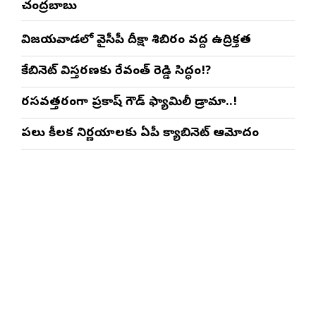
చంద్రబాబు
విజయవాడలో వైసీపీ దీక్షా శిబిరం వద్ద ఉద్రిక్తత
కేబినెట్ విస్తరణకు రేవంత్ రెడ్డి సిద్ధం!?
రసవత్తరంగా ప్రకాష్ గౌడ్ ఫ్యామిలీ డ్రామా..!
పలు కీలక నిర్ణయాలకు ఏపీ క్యాబినెట్ ఆమోదం