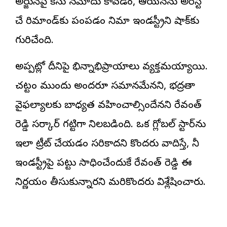
అర్జున్‌పై కేసు నమోదు కావడం, ఆయనను అరెస్ట్
చేసి రిమాండ్‌కు పంపడం సినిమా ఇండస్ట్రీని షాక్‌కు
గురిచేసింది.
అప్పట్లో దీనిపై భిన్నాభిప్రాయాలు వ్యక్తమయ్యాయి.
చట్టం ముందు అందరూ సమానమేనని, భద్రతా
వైఫల్యాలకు బాధ్యత వహించాల్సిందేనని రేవంత్
రెడ్డి సర్కార్ గట్టిగా నిలబడింది. ఒక గ్లోబల్ స్టార్‌ను
ఇలా ట్రీట్ చేయడం సరికాదని కొందరు వాదిస్తే, సినీ
ఇండస్ట్రీపై పట్టు సాధించేందుకే రేవంత్ రెడ్డి ఈ
నిర్ణయం తీసుకున్నారని మరికొందరు విశ్లేషించారు.