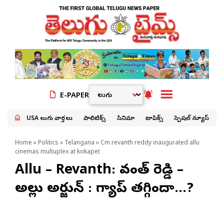
E-PAPER
USA తెలుగు వార్తలు
పాలిటిక్స్
సినిమా
టాపిక్స్
స్పెషల్ న్యూస్
Home
»
Politics
»
Telangana
» Cm revanth reddy inaugurated allu
cinemas multuplex at kokapet
Allu – Revanth: రేవంత్ రెడ్డి –
అల్లు అర్జున్ : గ్యాప్ తగ్గిందా…?