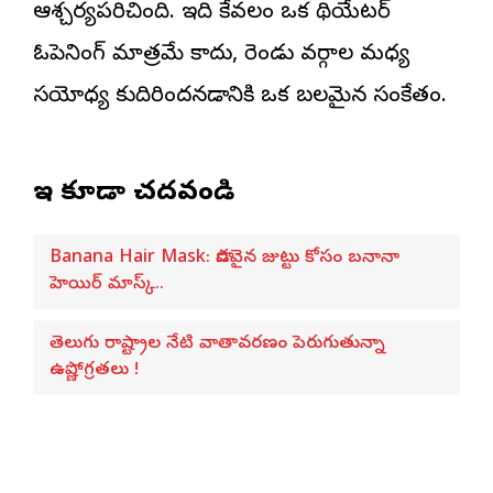
ఆశ్చర్యపరిచింది. ఇది కేవలం ఒక థియేటర్
ఓపెనింగ్ మాత్రమే కాదు, రెండు వర్గాల మధ్య
సయోధ్య కుదిరిందనడానికి ఒక బలమైన సంకేతం.
ఇవి కూడా చదవండి
Banana Hair Mask: పొడవైన జుట్టు కోసం బనానా
హెయిర్ మాస్క్..
తెలుగు రాష్ట్రాల నేటి వాతావరణం పెరుగుతున్నా
ఉష్ణోగ్రతలు !