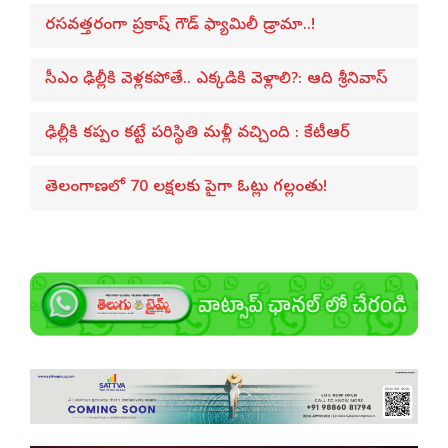
రసవత్తరంగా ప్రకాష్ గౌడ్ ఫ్యామిలీ డ్రామా..!
సీఎం ఢిల్లీకి వెళ్లకపోతే.. ఎక్కడికి వెళ్లాలి?: ఆది శ్రీనివాస్
ఢిల్లీకి కప్పం కట్టే పరిస్థితి మళ్లీ వచ్చింది : కేటీఆర్
తెలంగాణలో 70 లక్షలకు పైగా ఓట్లు గల్లంతు!