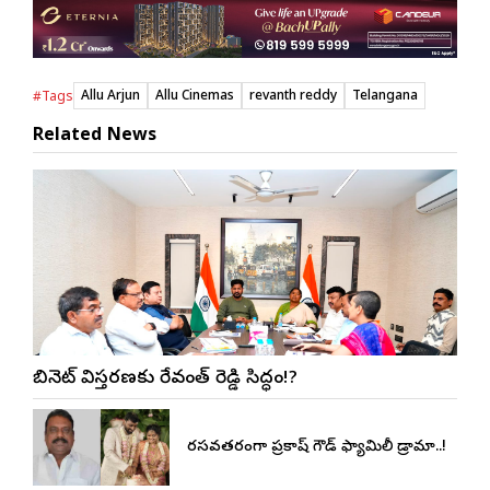
Allu Arjun
Allu Cinemas
revanth reddy
Telangana
#Tags
Related News
కేబినెట్ విస్తరణకు రేవంత్ రెడ్డి సిద్ధం!?
రసవత్తరంగా ప్రకాష్ గౌడ్ ఫ్యామిలీ డ్రామా..!