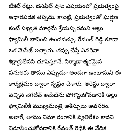
టికెట్ రేట్లు, బెనిఫిట్ షోల విషయంలో ప్రభుత్వంపై
ఆధారపడక తప్పదు. కాబట్టి, ప్రభుత్వంతో ఘర్షణ
కంటే సఖ్యత మార్గమే శ్రేయస్కరమని అల్లు
ఫ్యామిలీ భావించి ఉండవచ్చు. రేవంత్ రెడ్డి కూడా
ఒక మెసేజ్ ఇచ్చారు. తప్పు చేస్తే ఎవరైనా
శిక్షార్హులేనని చూపిస్తూనే, నిర్మాణాత్మకమైన
పనులకు తాము ఎప్పుడూ అండగా ఉంటామని ఈ
కార్యక్రమం ద్వారా స్పష్టం చేశారు. అరెస్టు ద్వారా
వచ్చిన నెగటివ్ ఇమేజ్‌ను పోగొట్టుకోవడానికి అల్లు
ఫ్యామిలీకి ముఖ్యమంత్రి ఆశీస్సులు అవసరం.
అలాగే, తాము సినిమా రంగానికి వ్యతిరేకం కాదని
నిరూపించుకోవడానికి రేవంత్ రెడ్డికి ఈ వేదిక