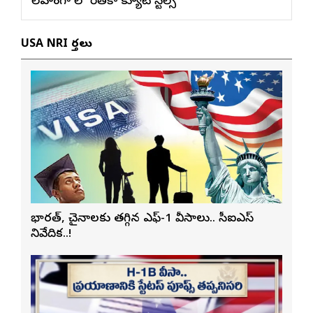
లెహంగా లో రితికా క్యూట్ స్టిల్స్
USA NRI వార్తలు
భారత్, చైనాలకు తగ్గిన ఎఫ్-1 వీసాలు.. సీఐఎస్
నివేదిక..!