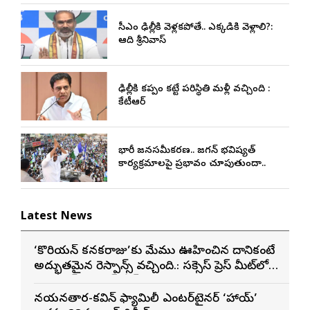
సీఎం ఢిల్లీకి వెళ్లకపోతే.. ఎక్కడికి వెళ్లాలి?:
ఆది శ్రీనివాస్
ఢిల్లీకి కప్పం కట్టే పరిస్థితి మళ్లీ వచ్చింది :
కేటీఆర్
భారీ జనసమీకరణ.. జగన్ భవిష్యత్
కార్యక్రమాలపై ప్రభావం చూపుతుందా..
Latest News
‘కొరియన్ కనకరాజు’కు మేము ఊహించిన దానికంటే
అద్భుతమైన రెస్పాన్స్ వచ్చింది.: సక్సెస్ ప్రెస్ మీట్‌లో
మెగా ప్రిన్స్ వరుణ్ తేజ్
నయనతార-కవిన్ ఫ్యామిలీ ఎంటర్‌టైనర్ ‘హాయ్’