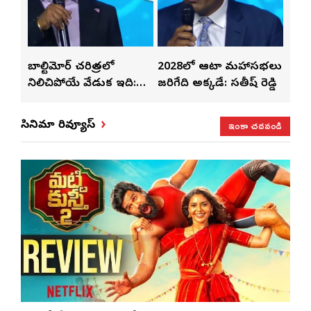
తో
బాల్టిమోర్ చరిత్రలో
2028లో ఆటా మహాసభలు
తెలు
ట్టి
నిలిచిపోయే వేడుక ఇది:
జరిగేది అక్కడే: సతీష్ రెడ్డి
చేస్తు
శ్రీధర్ బానాల
ఇంకా చదవండి
సినిమా రివ్యూస్