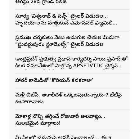
ఆగస్టు 28న గ్రాండ్ రిలీజ్
సూర్య ‘విశ్వనాథ్ & సన్స్’ ట్రైలర్ విడుదల…
హృదయాలను హత్తుకునే ఎమోషనల్ ఫ్యామిలీ
ఎంటర్‌టైనర్‌గా భారీ అంచనాలు
ప్రముఖ దర్శకులు వేణు ఉడుగుల చేతుల మీదుగా
“స్టువర్టుపురం స్టూడెంట్స్” ట్రైలర్ విడుదల
ఆంధ్రప్రదేశ్ ప్రభుత్వ ప్రధాన కార్యదర్శి సాయి ప్రసాద్ తో
కీలక సమావేశంలో పాల్గొన్న APSFTVTDC చైర్మన్
భరత్ భూషణ్, ఏపీ ఎఫ్డిసి ఎండి విశ్వనాథన్, పలు
శాఖల అధికారులు
హారర్ కామెడీతో ‘కొరియన్ కనకరాజు’
మళ్లీ బీజేపీ, అకాలీదళ్ ఒక్కటవుతున్నాయా? భేటీపై
ఊహాగానాలు
మోకాళ్ల నొప్పి తగ్గించే రోజువారీ అలవాట్లు…
సులభమైన మార్గాలు!
మీ పిల్లల్లో చదువుపై ఆసక్తి పెంచాలంటే…. ఈ 5