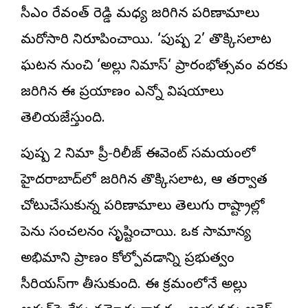
సీఎం రేవంత్ రెడ్డి మధ్య జరిగిన పరిణామాలు
మరోసారి నిరూపించాయి. ‘పుష్ప 2’ తొక్కిసలాట
ఘటన నుంచి ‘
అల్లు సినిమాస్
‘ ప్రారంభోత్సవం వరకు
జరిగిన ఈ ప్రయాణం ఎన్నో విషయాలు
తెలియజేస్తుంది.
పుష్ప 2 సినిమా ప్రీ-రిలీజ్ ఈవెంట్ సమయంలో
హైదరాబాద్‌లో జరిగిన తొక్కిసలాట, ఆ తర్వాత
చోటుచేసుకున్న పరిణామాలు తెలుగు రాష్ట్రాల్లో
పెను సంచలనం సృష్టించాయి. ఒక సామాన్య
అభిమాని ప్రాణం కోల్పోవడాన్ని ప్రభుత్వం
సీరియస్‌గా తీసుకుంది. ఈ క్రమంలోనే అల్లు