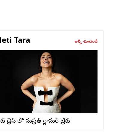
eti Tara
అన్నీ చూడండి
ట్ డ్రెస్ లో నుస్ర‌త్ గ్లామ‌ర్ ట్రీట్