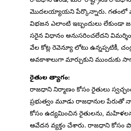
రాజధాని ఉండి, మరో రాష్ట్రానికి రాజధ
మొదలయ్యాయని పేర్కొన్నారు. గతంలో 
విభజన ఎలాంటి ఇబ్బందులు లేకుండా జ
సరైన విధానం అనుసరించలేదని విమర్
వేల కోట్ల రెవెన్యూ లోటు ఉన్నప్పటికీ,
అవకాశాలుగా మార్చుకుని ముందుకు సాగార
రైతుల త్యాగం:
రాజధాని నిర్మాణం కోసం రైతులు స్వచ్ఛ
ప్రభుత్వం మూడు రాజధానుల పేరుతో న
కోసం ఉద్యమించిన రైతులను, మహిళలను లా
ఆవేదన వ్యక్తం చేశారు. రాజధాని కో