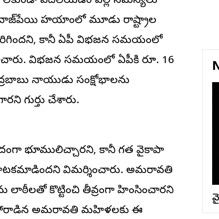
ాని లేకుండా వదిలేయడం వల్ల సమస్యలు
వాజ్‌పేయి హయాంలో మూడు రాష్ట్రాల
రిగిందని, కానీ ఏపీ విభజన సమయంలో
శించారు. విభజన సమయంలో ఏపీకి రూ. 16
N
 చంద్రబాబు నాయుడు సంక్షోభాలను
ని గుర్తు చేశారు.
ందంగా భూములిచ్చారని, కానీ గత వైకాపా
ాటకమాడిందని విమర్శించారు. అమరావతి
ఠీలతో కొట్టించి తీవ్రంగా హింసించారని
వై
సం పోరాడిన అమరావతి మహిళలకు ఈ