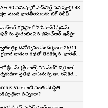
ిర్మాత నిహారిక కొణిదెల
AE: 30 నిమిషాల్లో పాస్‌పోర్ట్ పని పూర్తి! 43
క్షల మంది భారతీయులకు బిగ్ రిలీఫ్
ీహెచ్ఆర్ కల్లిస్టోలో ‘2బీహెచ్‌కే ఫ్రీడమ్
ఫర్’ను ప్రారంభించిన జీహెచ్ఆర్ ఇన్‌ఫ్రా
్వాతంత్ర్య దినోత్సవం సందర్భంగా 26/11
గ్రవాద దాడుల కథతో తెరకెక్కిన ‘భారత్
ాగ్య విధాత’
ీరో శ్రీరామ్ (శ్రీకాంత్) “ది మేజ్” చిత్రంతో
ర్శకుడిగా ప్రతిభ చాటనున్న డా. రవికిరణ్
డలాయ్
amais Vu లాంటి వింత పరిస్థితి
ీకెప్పుడైనా వచ్చిందా?