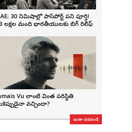
AE: 30 నిమిషాల్లో పాస్‌పోర్ట్ పని పూర్తి!
3 లక్షల మంది భారతీయులకు బిగ్ రిలీఫ్
amais Vu లాంటి వింత పరిస్థితి
ీకెప్పుడైనా వచ్చిందా?
ఇంకా చదవండి