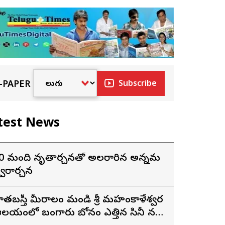
-PAPER
Subscribe
test News
0 మంది నృత్యార్చనతో అలరారిన అన్నమ
్వరార్చన
ాతబస్తీ మీరాలం మండి శ్రీ మహంకాళేశ్వర
లయంలో బంగారు బోనం ఎత్తిన సినీ నటి,