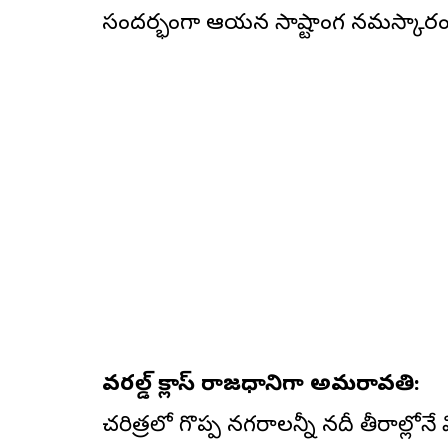
సందర్భంగా ఆయన సాష్టాంగ నమస్కారం 
వరల్డ్ క్లాస్ రాజధానిగా అమరావతి:
చరిత్రలో గొప్ప నగరాలన్నీ నదీ తీరాల్లోనే