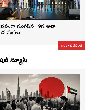
ైభవంగా ముగిసిన 19వ ఆటా
హాసభలు
ఇంకా చదవండి
ెషల్ న్యూస్