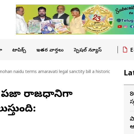
E
ా
టాపిక్స్
ఇతర వార్తలు
స్పెషల్ న్యూస్
La
ohan naidu terms amaravati legal sanctity bill a historic
్రజా రాజధానిగా
8
స
స్తుంది:
ప
ఆ