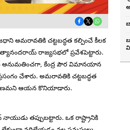
‘
అ
బ
 రాజధాని అమరావతి
కి చట్టబద్ధత కల్పించే కీలక
బ
వ
ిత్యానందరాయ్ రాజ్యసభలో ప్రవేశపెట్టారు.
ృష్ణన్ అనుమతించగా, కేంద్ర పౌర విమానయాన
్రసంగం చేశారు. అమరావతికి చట్టబద్ధత
వకారణమని ఆయన కొనియాడారు.
 నాయుడు తప్పుబట్టారు. ఒక రాష్ట్రానికి