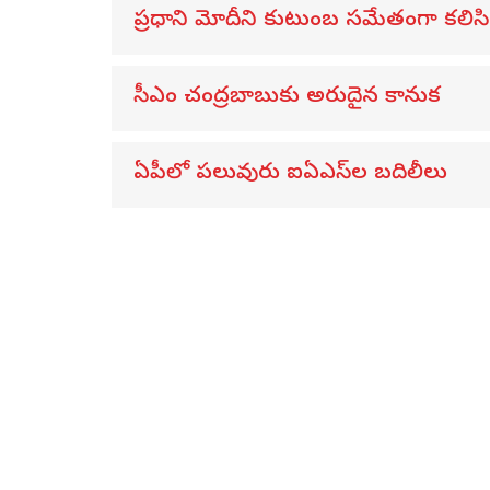
ప్రధాని మోదీని కుటుంబ సమేతంగా కలిసిన 
సీఎం చంద్రబాబుకు అరుదైన కానుక
ఏపీలో పలువురు ఐఏఎస్‌ల బదిలీలు