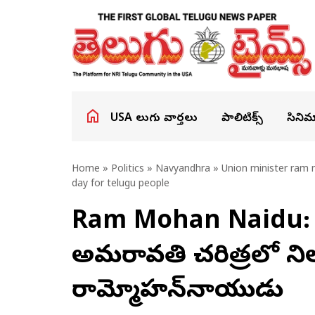
USA తెలుగు వార్తలు
పాలిటిక్స్
సినిమ
Home
»
Politics
»
Navyandhra
» Union minister ram m
day for telugu people
Ram Mohan Naidu: ప
అమరావతి చరిత్రలో నిలు
రామ్మోహన్‌నాయుడు