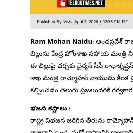
Published By: Vishal
April 2, 2026 / 02:33 PM IST
Ram Mohan Naidu:
ఆంధ్రప్రదేశ్
బిల్లును కేంద్ర హోంశాఖ సహాయ మంత్రి న
ఈ బిల్లుపై చర్చకు చైర్మన్ సీపీ రాధాక
శాఖ మంత్రి రామ్మోహన్ నాయుడు కీలక ప
కల్పించడం తెలుగు ప్రజలందరికీ గర్
విభజన కష్టాలు :
రాష్ట్ర విభజన జరిగిన తీరును రామ్మోహన్