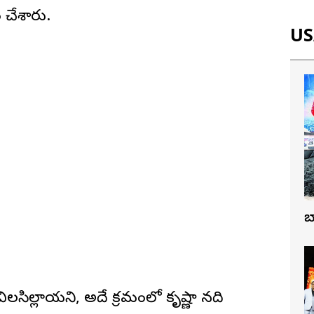
చేశారు.
USA
బ
 విలసిల్లాయని, అదే క్రమంలో కృష్ణా నది