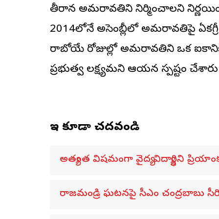
తీరాన అమరావతిని నిర్మించాలని నిర్ణయ
2014లోనే అసెంబ్లీలో అమరావతిపై ఏకగ్రీవ 
రాబోయే రోజుల్లో అమరావతిని ఒక ఐకానిక్, 
ప్రభుత్వ లక్ష్యమని ఆయన స్పష్టం చేశారు
ఇవి కూడా చదవండి
అత్యంత విషమంగా వైద్య విద్యార్థిని ప్రియాంక
రాజమండ్రి ఘటనపై సీఎం చంద్రబాబు సీ