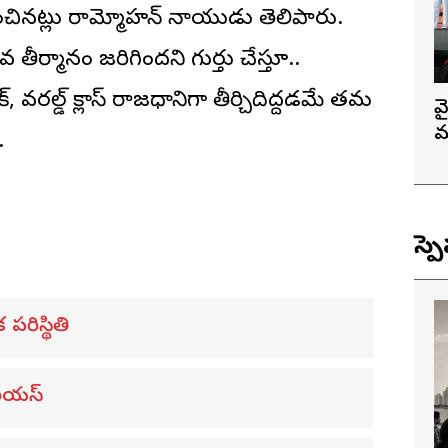
ించినట్లు రామ్మోహన్ నాయుడు తెలిపారు.
తీర్మానం జరిగిందని గుర్తు చేస్తూ..
వరల్డ్ క్లాస్ రాజధానిగా తీర్చిదిద్దడమే తమ
వ
మ
.
స్ప
 పరిస్థితి
రియస్