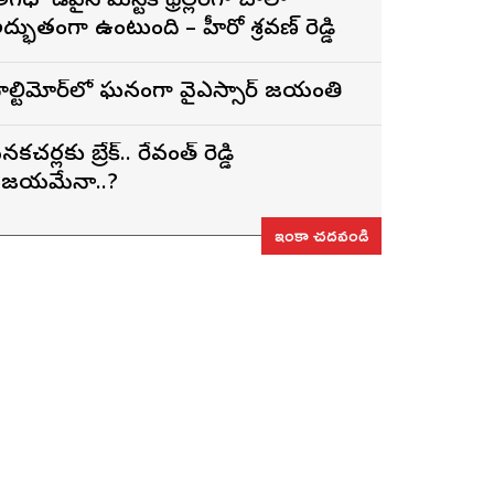
అగధ’ డివైన్ మిస్టిక్ థ్రిల్లర్‌గా చాలా
ద్భుతంగా ఉంటుంది – హీరో శ్రవణ్ రెడ్డి
ాల్టిమోర్‌లో ఘనంగా వైఎస్సార్‌ జయంతి
నకచర్లకు బ్రేక్.. రేవంత్ రెడ్డి
ిజయమేనా..?
ఇంకా చదవండి