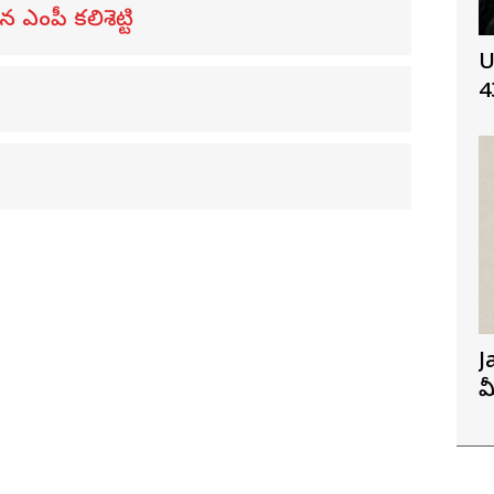
ఎంపీ కలిశెట్టి
U
4
J
మ