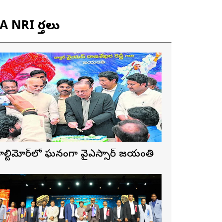
 NRI వార్తలు
ాల్టిమోర్‌లో ఘనంగా వైఎస్సార్‌ జయంతి