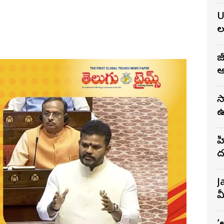
న
U
ల
జ
ఆ
స
ఉ
భ
హ
ద
గ
J
మ