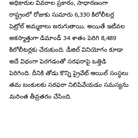
అధికారుల వివరాల ప్రకారం, సాధారణంగా
రాష్ట్రంలో రోజుకు సుమారు 6,330 కిలోలీటర్ల
పెట్రోల్ అమ్మకాలు జరుగుతాయి. అయితే ఇటీవల
అకస్మాత్తుగా డిమాండ్ 34 శాతం పెరిగి 8,489
కిలోలీటర్లకు చేరుకుంది. డీజిల్ వినియోగం కూడా
అదే విధంగా పెరగడంతో సరఫరాపై ఒత్తిడి
పెరిగింది. దీనికి తోడు కొన్ని ప్రైవేట్ ఆయిల్ సంస్థలు
తమ బంకులకు సరఫరా నిలిపివేయడం సమస్యను
మరింత తీవ్రతరం చేసింది.