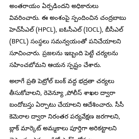
అంతరాయం ఏర్పడిందని అధికారులు
వివరించారు. ఈ అంశంపై స్పందించిన చంద్రబాబు
హెచ్‌పీసీఎల్ (HPCL), ఐఓసీఎల్ (IOCL), బీపీసీఎల్
(BPCL) సంస్థలు సమన్వయంతో పనిచేయాలని
సూచించారు. ప్రజలను ఇబ్బంది పెట్టే చర్యలను
సహించబోమని ఆయన స్పష్టం చేశారు.
అలాగే ప్రతి పెట్రోల్ బంక్ వద్ద భద్రతా చర్యలు
తీసుకోవాలని, రెవెన్యూ ,పోలీస్ శాఖల ద్వారా
బందోబస్తు ఏర్పాటు చేయాలని ఆదేశించారు. సీసీ
కెమెరాల ద్వారా నిరంతర పర్యవేక్షణ జరగాలని,
బ్లాక్ మార్కెట్ అమ్మకాలు పూర్తిగా అరికట్టాలని