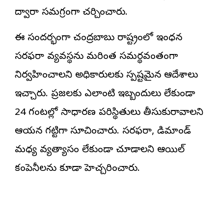
ద్వారా సమగ్రంగా చర్చించారు.
ఈ సందర్భంగా చంద్రబాబు రాష్ట్రంలో ఇంధన
సరఫరా వ్యవస్థను మరింత సమర్థవంతంగా
నిర్వహించాలని అధికారులకు స్పష్టమైన ఆదేశాలు
ఇచ్చారు. ప్రజలకు ఎలాంటి ఇబ్బందులు లేకుండా
24 గంటల్లో సాధారణ పరిస్థితులు తీసుకురావాలని
ఆయన గట్టిగా సూచించారు. సరఫరా, డిమాండ్
మధ్య వ్యత్యాసం లేకుండా చూడాలని ఆయిల్
కంపెనీలను కూడా హెచ్చరించారు.