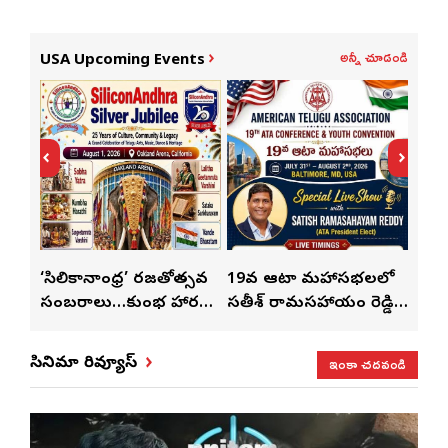
అన్నీ చూడండి
USA Upcoming Events
్
‘సిలికానాంధ్ర’ రజతోత్సవ
19వ ఆటా మహాసభలలో
19వ
సంబరాలు…కుంభ హారతి
సతీశ్ రామసహాయం రెడ్డి
మహిళ
మేళా’
ప్రత్యేకం
ప్రత్యేక లైవ్ షో
‘ఉమె
ఇంకా చదవండి
సినిమా రివ్యూస్