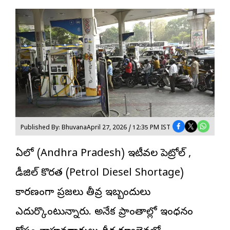
Published By: Bhuvana
April 27, 2026 / 12:35 PM IST
ఏపీలో (Andhra Pradesh) ఇటీవల పెట్రోల్ ,
డీజిల్
కొరత (Petrol Diesel Shortage)
కారణంగా ప్రజలు తీవ్ర ఇబ్బందులు
ఎదుర్కొంటున్నారు. అనేక ప్రాంతాల్లో ఇంధనం