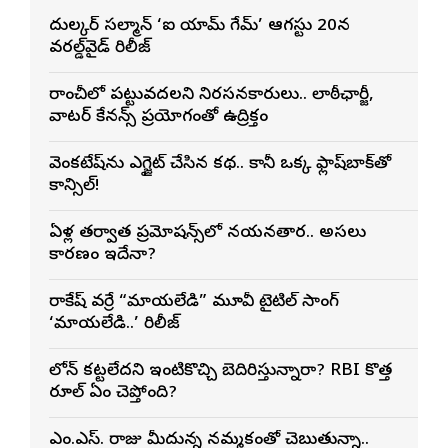
దుల్కర్ సల్మాన్ ‘ఐ యామ్ గేమ్’ ఆగస్టు 20న
వరల్డ్‌వైడ్ రిలీజ్
రాంచీలో పట్టువదలని నిరసనకారులు.. లాఠీఛార్జీ,
వాటర్ కేనన్స్ ప్రయోగంతో ఉద్రిక్తం
వెంకటేష్‌ను ఎగ్జైట్ చేసిన కథ.. కానీ ఒక్క ఫ్లాష్‌బ్యాక్‌తో
క్యాన్సిల్!
ఏళ్ల తర్వాత ప్రమోషన్స్‌లో నయనతార.. అసలు
కారణం ఇదేనా?
రాకేష్ వర్రే “మాయలేడి” మూవీ టైటిల్ సాంగ్
‘మాయలేడి..’ రిలీజ్
లోన్ కట్టలేదని ఇంటికొచ్చి బెదిరిస్తున్నారా? RBI కొత్త
రూల్ ఏం చెప్తోంది?
ఎం.ఎస్. రాజు మీదున్న నమ్మకంతో చెబుతున్నా..