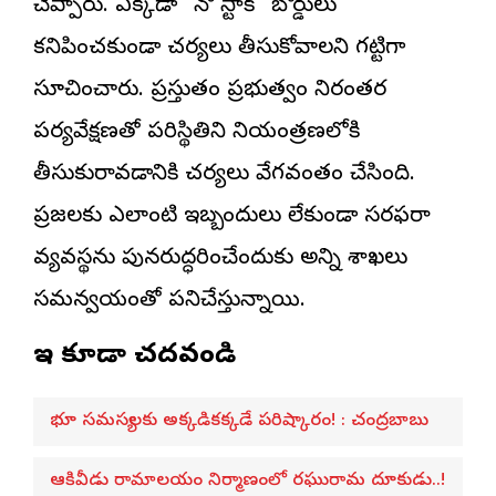
చెప్పారు. ఎక్కడా “నో స్టాక్” బోర్డులు
కనిపించకుండా చర్యలు తీసుకోవాలని గట్టిగా
సూచించారు. ప్రస్తుతం ప్రభుత్వం నిరంతర
పర్యవేక్షణతో పరిస్థితిని నియంత్రణలోకి
తీసుకురావడానికి చర్యలు వేగవంతం చేసింది.
ప్రజలకు ఎలాంటి ఇబ్బందులు లేకుండా సరఫరా
వ్యవస్థను పునరుద్ధరించేందుకు అన్ని శాఖలు
సమన్వయంతో పనిచేస్తున్నాయి.
ఇవి కూడా చదవండి
భూ సమస్యలకు అక్కడికక్కడే పరిష్కారం! : చంద్రబాబు
ఆకివీడు రామాలయం నిర్మాణంలో రఘురామ దూకుడు..!