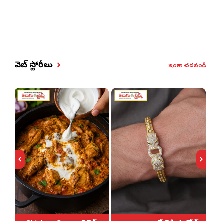
ఇంకా చదవండి
వెబ్ స్టోరీలు