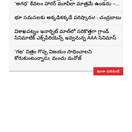
‘అగధ’ కేవలం హారర్ మూవీలా మాత్రమే ఉండదు –
నిర్మాత శ్యాం ప్రసాద్ రెడ్డి
భూ సమస్యలకు అక్కడికక్కడే పరిష్కారం! : చంద్రబాబు
విశాఖ‌పట్నం ఇనార్బిట్ మాల్‌లో స‌రికొత్తగా గ్రాండ్
సినిమాటిక్ ఎక్స్‌పీరియెన్స్ ఇవ్వ‌నున్న AAA సినిమాస్‌
‘గజ’ చిత్రం గొప్ప విజయం సాధించాలని
కోరుకుంటున్నాను: మంచు మనోజ్
ఇంకా చదవండి