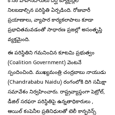
కోసం వాహనదారులు దీర్ఘ క్యూలైన్లలో
నిలబడాల్సిన పరిస్థితి ఏర్పడింది. రోజువారీ
ప్రయాణాలు, వ్యాపార కార్యకలాపాలు కూడా
ప్రభావితమవడంతో సాధారణ ప్రజల్లో అసంతృప్తి
వ్యక్తమైంది.
ఈ పరిస్థితిని గమనించిన కూటమి ప్రభుత్వం
(Coalition Government) వెంటనే
స్పందించింది. ముఖ్యమంత్రి చంద్రబాబు నాయుడు
(Chandrababu Naidu) రంగంలోకి దిగి సమీక్షా
సమావేశం నిర్వహించారు. రాష్ట్రవ్యాప్తంగా పెట్రోల్,
డీజిల్ సరఫరా పరిస్థితిపై ఉన్నతాధికారులు ,
ఆయిల్ కంపెనీల ప్రతినిధులతో టెలీ కాన్ఫరెన్స్