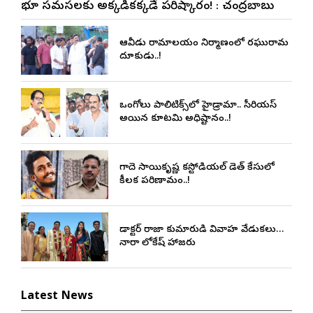
భూ సమస్యలకు అక్కడికక్కడే పరిష్కారం! : చంద్రబాబు
ఆకివీడు రామాలయం నిర్మాణంలో రఘురామ
దూకుడు..!
ఒంగోలు పాలిటిక్స్‌లో హైడ్రామా.. సీరియస్
అయిన కూటమి అధిష్టానం..!
గాదె సాయికృష్ణ కస్టోడియల్ డెత్ కేసులో
కీలక పరిణామం..!
డాక్టర్ రాజా కుమారుడి వివాహ వేడుకలు…
నారా లోకేష్ హాజరు
Latest News