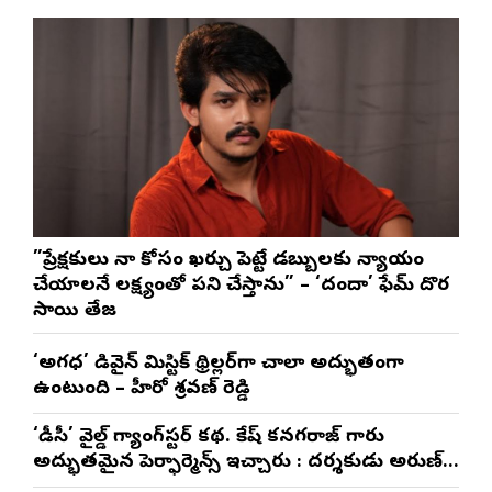
”ప్రేక్షకులు నా కోసం ఖర్చు పెట్టే డబ్బులకు న్యాయం
చేయాలనే లక్ష్యంతో పని చేస్తాను” – ‘దందా’ ఫేమ్ దొర
సాయి తేజ
‘అగధ’ డివైన్ మిస్టిక్ థ్రిల్లర్‌గా చాలా అద్భుతంగా
ఉంటుంది – హీరో శ్రవణ్ రెడ్డి
‘డీసీ’ వైల్డ్ గ్యాంగ్‌స్టర్ కథ. లోకేష్ కనగరాజ్ గారు
అద్భుతమైన పెర్ఫార్మెన్స్ ఇచ్చారు : దర్శకుడు అరుణ్
మాథేశ్వరన్