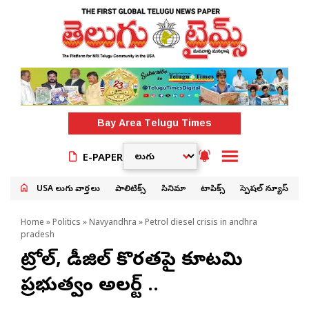
Bay Area
Telugu Times
E-PAPER
USA తెలుగు వార్తలు
పాలిటిక్స్
సినిమా
టాపిక్స్
స్పెషల్ న్యూస్
Home
»
Politics
»
Navyandhra
» Petrol diesel crisis in andhra
pradesh
పెట్రోల్, డీజిల్ కొరతపై కూటమి
ప్రభుత్వం అలర్ట్ ..