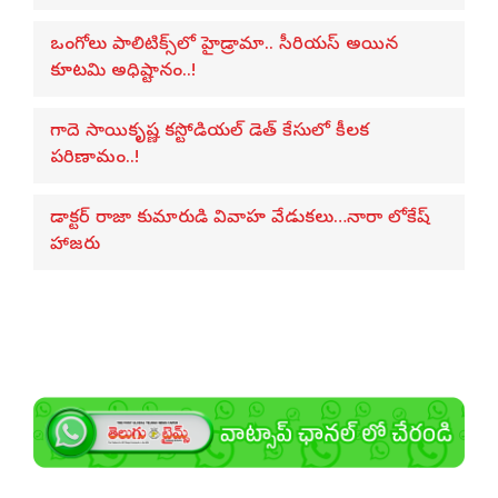
ఒంగోలు పాలిటిక్స్‌లో హైడ్రామా.. సీరియస్ అయిన
కూటమి అధిష్టానం..!
గాదె సాయికృష్ణ కస్టోడియల్ డెత్ కేసులో కీలక
పరిణామం..!
డాక్టర్ రాజా కుమారుడి వివాహ వేడుకలు…నారా లోకేష్
హాజరు