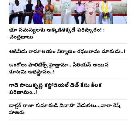
భూ సమస్యలకు అక్కడికక్కడే పరిష్కారం! :
చంద్రబాబు
ఆకివీడు రామాలయం నిర్మాణంలో రఘురామ దూకుడు..!
ఒంగోలు పాలిటిక్స్‌లో హైడ్రామా.. సీరియస్ అయిన
కూటమి అధిష్టానం..!
గాదె సాయికృష్ణ కస్టోడియల్ డెత్ కేసులో కీలక
పరిణామం..!
డాక్టర్ రాజా కుమారుడి వివాహ వేడుకలు…నారా లోకేష్
హాజరు