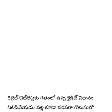
రిటైల్ ఔట్‌లెట్లకు గతంలో ఉన్న క్రెడిట్ విధానం
నిలిపివేయడం వల్ల కూడా సరఫరా గొలుసులో