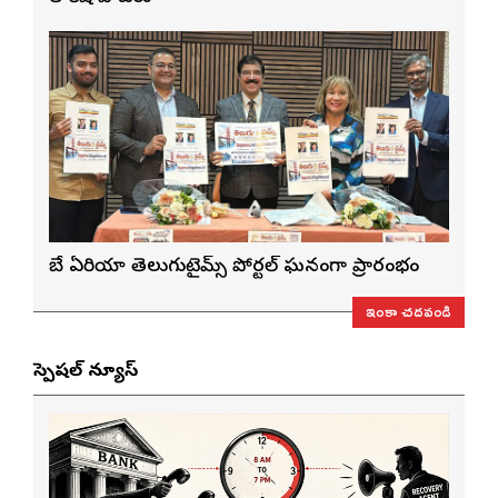
బే ఏరియా తెలుగుటైమ్స్ పోర్టల్ ఘనంగా ప్రారంభం
ఇంకా చదవండి
స్పెషల్ న్యూస్