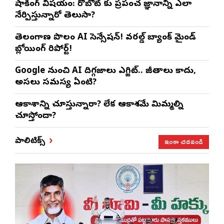
షాకింగ్ విషయం: రోబోట్‌ కు ప్రపంచ జ్ఞానాన్ని ఎలా
నేర్పిస్తున్నారో తెలుసా?
తెలంగాణ పొలంలో AI సెన్సేషన్! వరల్డ్ బ్యాంక్ మైండ్
బ్లోయింగ్ రిపోర్ట్!
Google నుంచి AI దిగ్గజాలు ఎగ్జిట్.. జీతాలు కాదు,
అసలు సమస్య ఏంటి?
ఆకాశాన్ని చూస్తున్నారా? లేక ఆకాశమే మిమ్మల్ని
చూస్తోందా?
ఇంకా చదవండి
పాలిటిక్స్