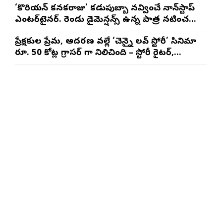
‘కొరియన్ కనకరాజు’ కడుపుబ్బా నవ్వించే నాన్‌స్టాప్
ఎంటర్‌టైనర్. రెండు డైమెన్షన్స్ ఉన్న పాత్రలో నటించడం
చాలా సంతృప్తినిచ్చింది : వరుణ్ తేజ్
ప్రేక్షకుల ప్రేమ, ఆదరణ వల్లే ‘చెన్నై లవ్ స్టోరీ’ సినిమా
రూ. 50 కోట్ల గ్రాసర్ గా నిలిచింది – స్టోరీ రైటర్,
ప్రొడ్యూసర్ సాయి రాజేష్