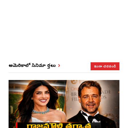
ఇంకా చదవండి
అమెరికాలో సినిమా వార్తలు