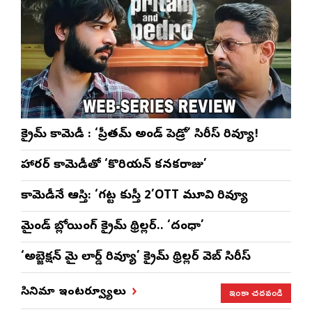
క్రైమ్ కామెడీ : ‘ప్రీతమ్ అండ్ పెడ్రో’ సిరీస్ రివ్యూ!
హారర్ కామెడీతో ‘కొరియన్ కనకరాజు’
కామెడీనే ఆస్తి: ‘గట్ట కుస్తీ 2’OTT మూవి రివ్యూ
మైండ్ బ్లోయింగ్ క్రైమ్ థ్రిల్లర్.. ‘దంధా’
‘అబ్జెక్ష‌న్ మై లార్డ్ రివ్యూ’ క్రైమ్ థ్రిల్ల‌ర్ వెబ్ సిరీస్
ఇంకా చదవండి
సినిమా ఇంటర్వ్యూలు