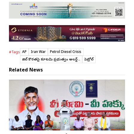
AP
Iran War
Petrol Diesel Crisis
#Tags
డీజిల్ కొరతపై కూటమి ప్రభుత్వం అలర్ట్ ..
పెట్రోల్
Related News