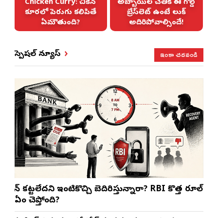
Chicken Curry: చికెన్
అబ్బాయిల చేతికి ఈ గోల్డ్
కూరలో పెరుగు కలిపితే
బ్రేస్‌లెట్ ఉంటే లుక్
ఏమౌతుంది?
అదిరిపోవాల్సిందే!
ఇంకా చదవండి
స్పెషల్ న్యూస్
లోన్ కట్టలేదని ఇంటికొచ్చి బెదిరిస్తున్నారా? RBI కొత్త రూల్
ఏం చెప్తోంది?