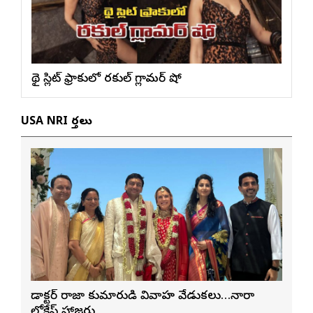
థై స్లిట్ ఫ్రాకులో ర‌కుల్ గ్లామ‌ర్ షో
USA NRI వార్తలు
డాక్టర్ రాజా కుమారుడి వివాహ వేడుకలు…నారా
లోకేష్ హాజరు