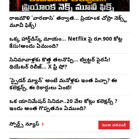
రాజమౌళి ‘వారణాసి’ తర్వాత… ప్రియాంక చోప్రా నెక్స్ట్
మూవీ ఫిక్స్!
ఒక్క హార్డ్‌డిస్క్ మాయం… Netflix పై రూ.900 కోట్ల
కేసు!అందులో ఏముంది?
సినిమావాళ్లకు కొత్త తలనొప్పి… ట్విట్టర్ పైరసీ!
థియేటర్‌లో రిలీజ్… Xలో ఫ్రీ షో?
‘స్పైడర్ మ్యాన్’ అంటే మనోళ్లకు ఇంత పిచ్చా? ఈ
కలెక్షన్స్, ఈ రికార్డులు ఏంటి!
ఒక యానిమేషన్ సినిమా..20 వేల కోట్లు కలెక్షన్స్ ?
ఇందులో అంత గొప్పతనం ఏముంది?
ఇంకా చదవండి
స్పోర్ట్స్ న్యూస్