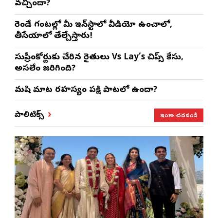
వచ్చిందా?
రెండే గంటల్లో మీ ఇన్‌స్టాలో వీడియో ఉంచాలో,
తీసేయాలో తేల్చేస్తారు!
సుప్రీంకోర్టుకు చేరిన రైతులు Vs Lay’s చిప్స్‌ కేసు,
అసలేం జరిగింది?
మనిషి మాట రహస్యం పక్షి పాటలో ఉందా?
ఇంకా చదవండి
పాలిటిక్స్