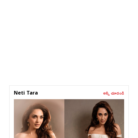
అన్నీ చూడండి
Neti Tara