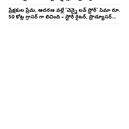
నటించడం చాలా సంతృప్తినిచ్చింది : వరుణ్ తేజ్
ప్రేక్షకుల ప్రేమ, ఆదరణ వల్లే ‘చెన్నై లవ్ స్టోరీ’ సినిమా రూ.
50 కోట్ల గ్రాసర్ గా నిలిచింది – స్టోరీ రైటర్, ప్రొడ్యూసర్
సాయి రాజేష్