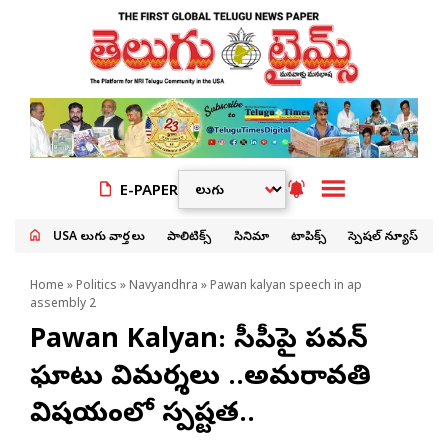
E-PAPER
USA తెలుగు వార్తలు
పాలిటిక్స్
సినిమా
టాపిక్స్
స్పెషల్ న్యూస్
Home
»
Politics
»
Navyandhra
» Pawan kalyan speech in ap
assembly 2
Pawan Kalyan: వైసీపీపై పవన్
ఘాటు విమర్శలు ..అమరావతి
విషయంలో స్పష్టత..