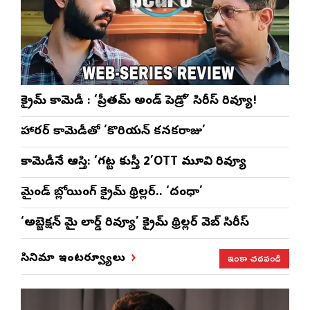
క్రైమ్ కామెడీ : ‘ప్రీతమ్ అండ్ పెడ్రో’ సిరీస్ రివ్యూ!
హారర్ కామెడీతో ‘కొరియన్ కనకరాజు’
కామెడీనే ఆస్తి: ‘గట్ట కుస్తీ 2’OTT మూవి రివ్యూ
మైండ్ బ్లోయింగ్ క్రైమ్ థ్రిల్లర్.. ‘దంధా’
‘అబ్జెక్ష‌న్ మై లార్డ్ రివ్యూ’ క్రైమ్ థ్రిల్ల‌ర్ వెబ్ సిరీస్
ఇంకా చదవండి
సినిమా ఇంటర్వ్యూలు