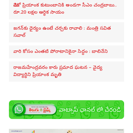
మెడికో ప్రియాంక కుటుంబానికి అండగా సీఎం చంద్రబాబు..
రూ.20 లక్షల ఆర్థిక సాయం
జగన్‌కు ధైర్యం ఉంటే చర్చకు రావాలి : మంత్రి సవిత
సవాల్
వారి కోసం ఎంతటి పోరాటానికైనా సిద్ధం : బాలినేని
రాజమహేంద్రవరం కారు ప్రమాద ఘటన – వైద్య
విద్యార్థిని ప్రియాంక మృతి