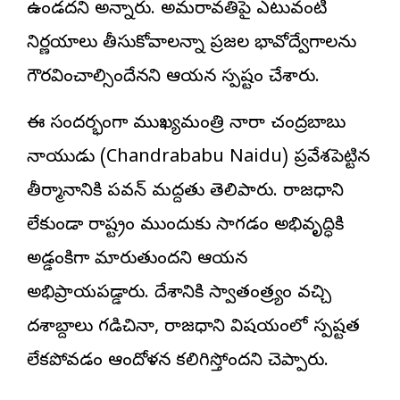
ఉండదని అన్నారు. అమరావతిపై ఎటువంటి
నిర్ణయాలు తీసుకోవాలన్నా ప్రజల భావోద్వేగాలను
గౌరవించాల్సిందేనని ఆయన స్పష్టం చేశారు.
ఈ సందర్భంగా ముఖ్యమంత్రి నారా చంద్రబాబు
నాయుడు (Chandrababu Naidu) ప్రవేశపెట్టిన
తీర్మానానికి పవన్ మద్దతు తెలిపారు. రాజధాని
లేకుండా రాష్ట్రం ముందుకు సాగడం అభివృద్ధికి
అడ్డంకిగా మారుతుందని ఆయన
అభిప్రాయపడ్డారు. దేశానికి స్వాతంత్ర్యం వచ్చి
దశాబ్దాలు గడిచినా, రాజధాని విషయంలో స్పష్టత
లేకపోవడం ఆందోళన కలిగిస్తోందని చెప్పారు.