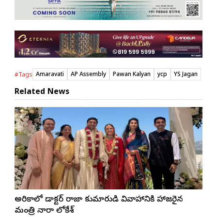
Amaravati
AP Assembly
Pawan Kalyan
ycp
YS Jagan
#Tags
Related News
అమెరికాలో డాక్టర్ రాజా కుమారుడి వివాహానికి హాజరైన
మంత్రి నారా లోకేశ్