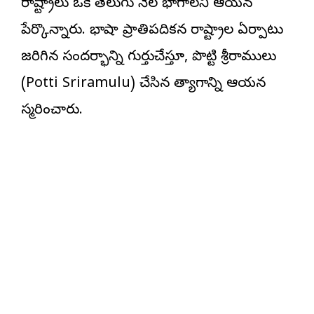
రాష్ట్రాలు ఒకే తెలుగు నేల భాగాలని ఆయన
పేర్కొన్నారు. భాషా ప్రాతిపదికన రాష్ట్రాల ఏర్పాటు
జరిగిన సందర్భాన్ని గుర్తుచేస్తూ, పొట్టి శ్రీరాములు
(Potti Sriramulu) చేసిన త్యాగాన్ని ఆయన
స్మరించారు.