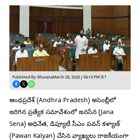
Published By: Bhuvana
March 28, 2026 / 06:10 PM IST
ఆంధ్రప్రదేశ్ (Andhra Pradesh) అసెంబ్లీలో
జరిగిన ప్రత్యేక సమావేశంలో జనసేన (Jana
Sena) అధినేత,
డిప్యూటీ సీఎం పవన్ కళ్యాణ్
(Pawan Kalyan) చేసిన వ్యాఖ్యలు రాజకీయంగా