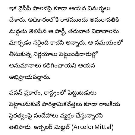
ఇక వైసీపీ పాలనపై కూడా ఆయన విమర్శలు
చేశారు. అధికారంలోకి రాకముందు అమరావతికి
మద్దతు తెలిపిన ఆ పార్టీ, తరువాత విధానాలను
మార్చడం సరైంది కాదని అన్నారు. ఆ సమయంలో
తీసుకున్న నిర్ణయాలు పెట్టుబడిదారుల్లో
అనుమానాలు కలిగించాయని ఆయన
అభిప్రాయపడ్డారు.
పవన్ ప్రకారం, రాష్ట్రంలో పెట్టుబడులు
పెట్టాలనుకునే పారిశ్రామికవేత్తలు కూడా రాజకీయ
స్థిరత్వంపై సందేహాలు వ్యక్తం చేస్తున్నారని
తెలిపారు. ఆర్సెలర్ మిట్టల్ (ArcelorMittal)