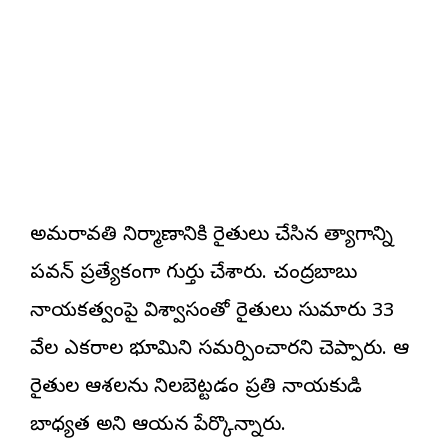
అమరావతి నిర్మాణానికి రైతులు చేసిన త్యాగాన్ని
పవన్ ప్రత్యేకంగా గుర్తు చేశారు. చంద్రబాబు
నాయకత్వంపై విశ్వాసంతో రైతులు సుమారు 33
వేల ఎకరాల భూమిని సమర్పించారని చెప్పారు. ఆ
రైతుల ఆశలను నిలబెట్టడం ప్రతి నాయకుడి
బాధ్యత అని ఆయన పేర్కొన్నారు.