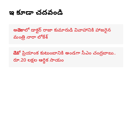
ఇవి కూడా చదవండి
అమెరికాలో డాక్టర్ రాజా కుమారుడి వివాహానికి హాజరైన
మంత్రి నారా లోకేశ్
మెడికో ప్రియాంక కుటుంబానికి అండగా సీఎం చంద్రబాబు..
రూ.20 లక్షల ఆర్థిక సాయం