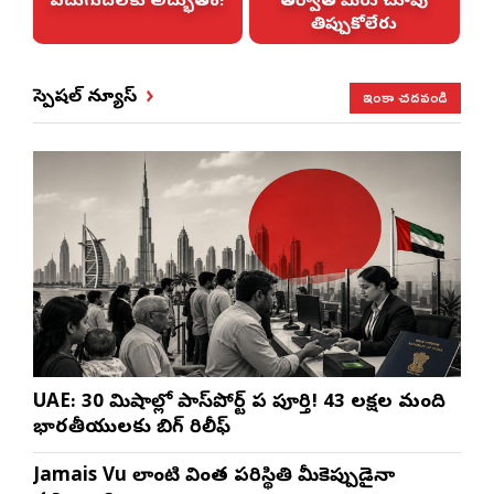
ఎదుగుదలకు అద్భుతం!
తర్వాత మీరు చూపు
తిప్పుకోలేరు
ఇంకా చదవండి
స్పెషల్ న్యూస్
UAE: 30 నిమిషాల్లో పాస్‌పోర్ట్ పని పూర్తి! 43 లక్షల మంది
భారతీయులకు బిగ్ రిలీఫ్
Jamais Vu లాంటి వింత పరిస్థితి మీకెప్పుడైనా