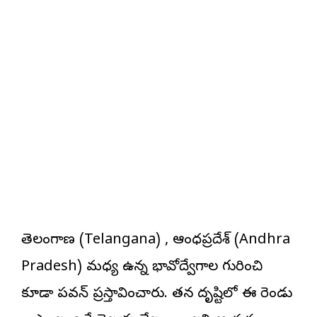
తెలంగాణ (Telangana) , ఆంధ్రప్రదేశ్ (Andhra
Pradesh) మధ్య ఉన్న భావోద్వేగాల గురించి
కూడా పవన్ ప్రస్తావించారు. తన దృష్టిలో ఈ రెండు