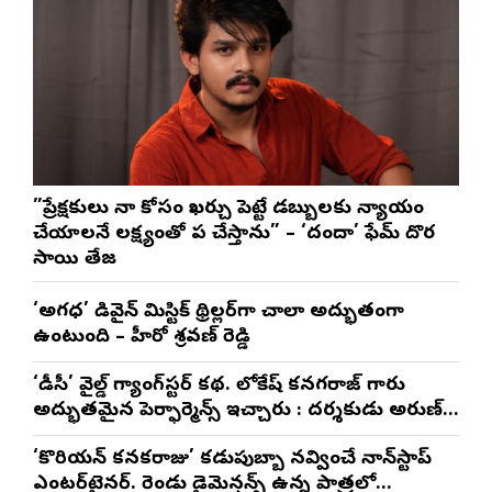
”ప్రేక్షకులు నా కోసం ఖర్చు పెట్టే డబ్బులకు న్యాయం
చేయాలనే లక్ష్యంతో పని చేస్తాను” – ‘దందా’ ఫేమ్ దొర
సాయి తేజ
‘అగధ’ డివైన్ మిస్టిక్ థ్రిల్లర్‌గా చాలా అద్భుతంగా
ఉంటుంది – హీరో శ్రవణ్ రెడ్డి
‘డీసీ’ వైల్డ్ గ్యాంగ్‌స్టర్ కథ. లోకేష్ కనగరాజ్ గారు
అద్భుతమైన పెర్ఫార్మెన్స్ ఇచ్చారు : దర్శకుడు అరుణ్
మాథేశ్వరన్
‘కొరియన్ కనకరాజు’ కడుపుబ్బా నవ్వించే నాన్‌స్టాప్
ఎంటర్‌టైనర్. రెండు డైమెన్షన్స్ ఉన్న పాత్రలో