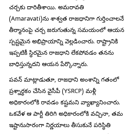
చర్చకు దారితీశాయి. అమరావతి
(Amaravati)ను శాశ్వత రాజధానిగా గుర్తించాలనే
తీర్మానంపై చర్చ జరుగుతున్న సమయంలో ఆయన
స్పష్టమైన అభిప్రాయాన్ని వెల్లడించారు. రాష్ట్రానికి
ఇప్పటికీ స్థిరమైన రాజధాని లేకపోవడం తనను
బాధిస్తున్నదని ఆయన పేర్కొన్నారు.
పవన్ మాట్లాడుతూ, రాజధాని అంశాన్ని గతంలో
ప్రశ్నార్థకం చేసిన వైసీపీ (YSRCP) మళ్లీ
అధికారంలోకి రావడం కష్టమని వ్యాఖ్యానించారు.
ఒకవేళ ఆ పార్టీ తిరిగి అధికారంలోకి వచ్చినా, తమ
ఇష్టానుసారంగా నిర్ణయాలు తీసుకునే పరిస్థితి