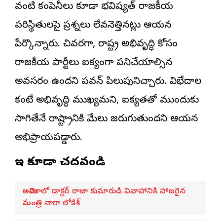
వంటి కంపెనీలు కూడా భవిష్యత్ రాజకీయ
పరిస్థితులపై ప్రశ్నలు లేవనెత్తినట్లు ఆయన
పేర్కొన్నారు. చివరగా, రాష్ట్ర అభివృద్ధి కోసం
రాజకీయ పార్టీలు ఐక్యంగా పనిచేయాల్సిన
అవసరం ఉందని పవన్ పిలుపునిచ్చారు. విభేదాల
కంటే అభివృద్ధి ముఖ్యమని, ఐక్యతతో ముందుకు
సాగితేనే రాష్ట్రానికి మేలు జరుగుతుందని ఆయన
అభిప్రాయపడ్డారు.
ఇవి కూడా చదవండి
అమెరికాలో డాక్టర్ రాజా కుమారుడి వివాహానికి హాజరైన
మంత్రి నారా లోకేశ్