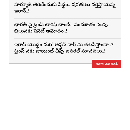
హర్మూజ్ తెరిచేందుకు సిద్ధం.. షరతులు వర్తిస్తాయన్న
ఇరాన్..!
భారత్ పై ట్రంప్ టారిఫ్ బాంబ్.. వందశాతం పెంపు
బిల్లునకు సెనెట్ ఆమోదం..!
ఇరాన్ యుద్ధం మరో ఆఫ్గన్ వార్ ను తలపిస్తోందా..?
ట్రంప్ నకు జాయింట్ చీఫ్స్ జనరల్ సూచనలు..!
ఇంకా చదవండి