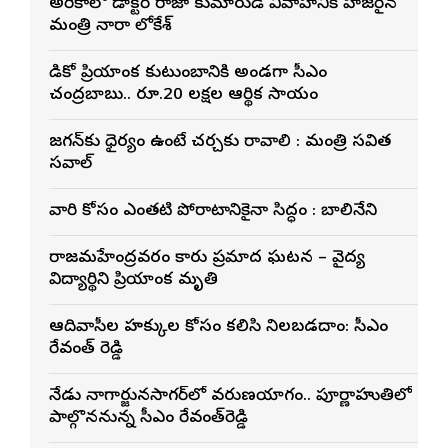
అమెరికాలో డాక్టర్ రాజా కుమారుడి వివాహానికి హాజరైన
మంత్రి నారా లోకేశ్
మెడికో ప్రియాంక కుటుంబానికి అండగా సీఎం
చంద్రబాబు.. రూ.20 లక్షల ఆర్థిక సాయం
జగన్‌కు ధైర్యం ఉంటే చర్చకు రావాలి : మంత్రి సవిత
సవాల్
వారి కోసం ఎంతటి పోరాటానికైనా సిద్ధం : బాలినేని
రాజమహేంద్రవరం కారు ప్రమాద ఘటన – వైద్య
విద్యార్థిని ప్రియాంక మృతి
ఆదివాసీల హక్కుల కోసం కలిసి నిలబడదాం: సీఎం
రేవంత్ రెడ్డి
నేడు నాగార్జునసాగర్‌లో వరుణయాగం.. పూర్ణాహుతిలో
పాల్గొననున్న సీఎం రేవంత్‌రెడ్డి