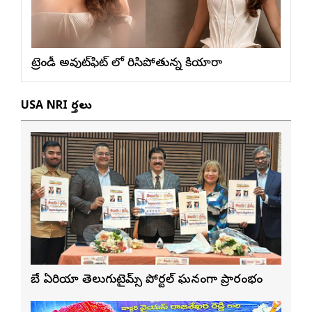
ట్రెండీ అవుట్‌ఫిట్ లో మెరిసిపోతున్న కియారా
USA NRI వార్తలు
బే ఏరియా తెలుగుటైమ్స్ పోర్టల్ ఘనంగా ప్రారంభం