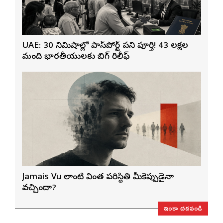
UAE: 30 నిమిషాల్లో పాస్‌పోర్ట్ పని పూర్తి! 43 లక్షల
మంది భారతీయులకు బిగ్ రిలీఫ్
Jamais Vu లాంటి వింత పరిస్థితి మీకెప్పుడైనా
వచ్చిందా?
ఇంకా చదవండి