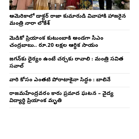
అమెరికాలో డాక్టర్ రాజా కుమారుడి వివాహానికి హాజరైన
మంత్రి నారా లోకేశ్
మెడికో ప్రియాంక కుటుంబానికి అండగా సీఎం
చంద్రబాబు.. రూ.20 లక్షల ఆర్థిక సాయం
జగన్‌కు ధైర్యం ఉంటే చర్చకు రావాలి : మంత్రి సవిత
సవాల్
వారి కోసం ఎంతటి పోరాటానికైనా సిద్ధం : బాలినేని
రాజమహేంద్రవరం కారు ప్రమాద ఘటన – వైద్య
విద్యార్థిని ప్రియాంక మృతి