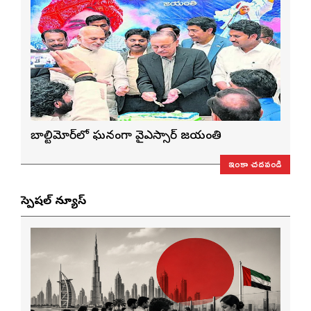
బాల్టిమోర్‌లో ఘనంగా వైఎస్సార్‌ జయంతి
ఇంకా చదవండి
స్పెషల్ న్యూస్