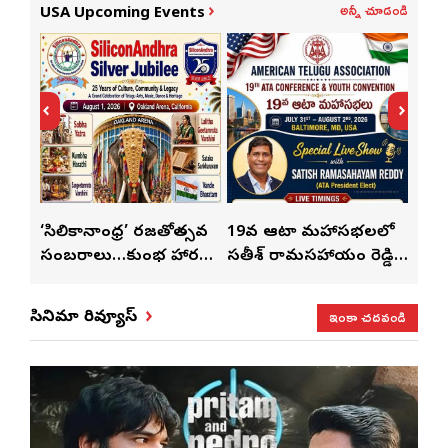
అన్నీ చూడండి
USA Upcoming Events
్
‘సిలికానాంధ్ర’ రజతోత్సవ
19వ ఆటా మహాసభలలో
19వ
సంబరాలు…కుంభ హారతి
సతీశ్ రామసహాయం రెడ్డి
మహిళ
మేళా’
ప్రత్యేకం
ప్రత్యేక లైవ్ షో
‘ఉమె
ఇంకా చదవండి
సినిమా రివ్యూస్