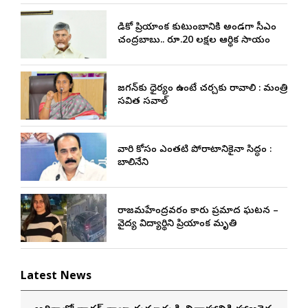
మెడికో ప్రియాంక కుటుంబానికి అండగా సీఎం
చంద్రబాబు.. రూ.20 లక్షల ఆర్థిక సాయం
జగన్‌కు ధైర్యం ఉంటే చర్చకు రావాలి : మంత్రి
సవిత సవాల్
వారి కోసం ఎంతటి పోరాటానికైనా సిద్ధం :
బాలినేని
రాజమహేంద్రవరం కారు ప్రమాద ఘటన –
వైద్య విద్యార్థిని ప్రియాంక మృతి
Latest News