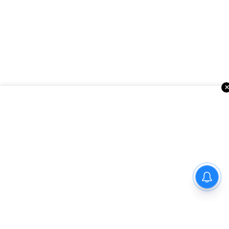
ఇంకా చదవండి
అమెరికాలో సినిమా వార్తలు
రాజమహేంద్రవరం కారు ప్రమాద
ఘటన – వైద్య విద్యార్థిని ప్రియాంక
మృతి