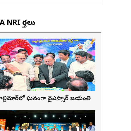
 NRI వార్తలు
ాల్టిమోర్‌లో ఘనంగా వైఎస్సార్‌ జయంతి