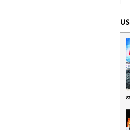
USA
బ