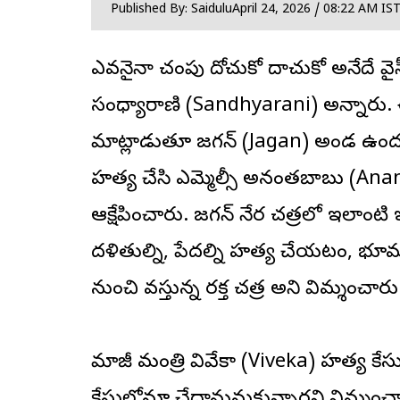
Published By: Saidulu
April 24, 2026 / 08:22 AM IS
ఎవరినైనా చంపు దోచుకో దాచుకో అనేదే వైసీపీ
సంధ్యారాణి
(Sandhyarani) అన్నారు.
మాట్లాడుతూ జగన్ (Jagan) అండ ఉంద
హత్య చేసి ఎమ్మెల్సీ అనంతబాబు (Anan
ఆక్షేపించారు. జగన్ నేర చరిత్రలో ఇలా
దళితుల్ని, పేదల్ని హత్య చేయటం, భ
నుంచి వస్తున్న రక్త చరిత్ర అని విమర్శించారు
మాజీ మంత్రి వివేకా (Viveka) హత్య కేసుల
కేసులోనూ చేద్దామనుకున్నారని విమర్శించా