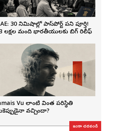
AE: 30 నిమిషాల్లో పాస్‌పోర్ట్ పని పూర్తి!
3 లక్షల మంది భారతీయులకు బిగ్ రిలీఫ్
amais Vu లాంటి వింత పరిస్థితి
ీకెప్పుడైనా వచ్చిందా?
ఇంకా చదవండి