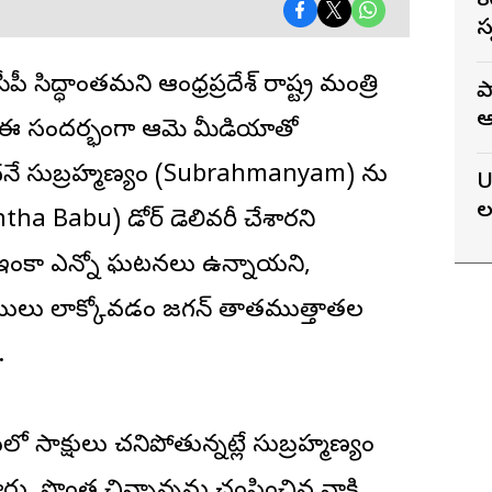
8
T
స
 సిద్ధాంతమని ఆంధ్రప్రదేశ్ రాష్ట్ర మంత్రి
ప
ఆ
 ఈ సందర్భంగా ఆమె మీడియాతో
న
నే సుబ్రహ్మణ్యం (Subrahmanyam) ను
U
ల
tha Babu) డోర్ డెలివరీ చేశారని
ంటి ఇంకా ఎన్నో ఘటనలు ఉన్నాయని,
ూములు లాక్కోవడం జగన్ తాతముత్తాతల
.
ో సాక్షులు చనిపోతున్నట్లే సుబ్రహ్మణ్యం
రు. సొంత చిన్నాన్నను చంపించిన వారికి