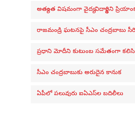
అత్యంత విషమంగా వైద్య విద్యార్థిని ప్రియాంక
రాజమండ్రి ఘటనపై సీఎం చంద్రబాబు సీ
ప్రధాని మోదీని కుటుంబ సమేతంగా కలిసిన 
సీఎం చంద్రబాబుకు అరుదైన కానుక
ఏపీలో పలువురు ఐఏఎస్‌ల బదిలీలు