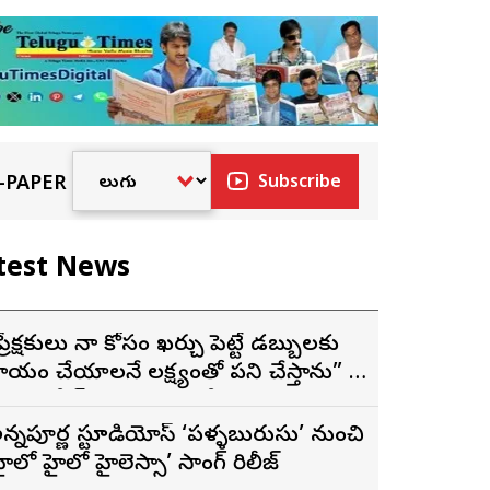
-PAPER
Subscribe
test News
ప్రేక్షకులు నా కోసం ఖర్చు పెట్టే డబ్బులకు
్యాయం చేయాలనే లక్ష్యంతో పని చేస్తాను” –
దందా’ ఫేమ్ దొర సాయి తేజ
న్నపూర్ణ స్టూడియోస్ ‘పళ్ళబురుసు’ నుంచి
హైలో హైలో హైలెస్సా’ సాంగ్ రిలీజ్