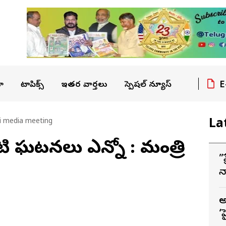
E
ా
టాపిక్స్
ఇతర వార్తలు
స్పెషల్ న్యూస్
La
i media meeting
ంటి ఘటనలు ఎన్నో : మంత్రి
”
న
‘
అ
‘