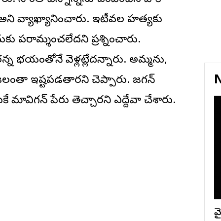
అని వ్యాఖ్యానించారు. ఇటీవల హత్యకు
దుకు పరామర్శించలేదని ప్రశ్నించారు.
స్తారన్న భయంతోనే వెళ్లట్లేదన్నారు. అమ్మను,
N
రజలంతా ఇష్టపడతారని చెప్పారు. జగన్
మావిగన్ పేరు తెచ్చారని ఎద్దేవా చేశారు.
వై