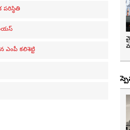
 పరిస్థితి
రియస్
వ
మ
ఎంపీ కలిశెట్టి
స్ప