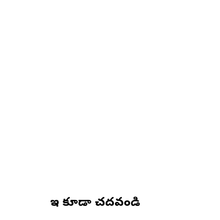
ఇవి కూడా చదవండి