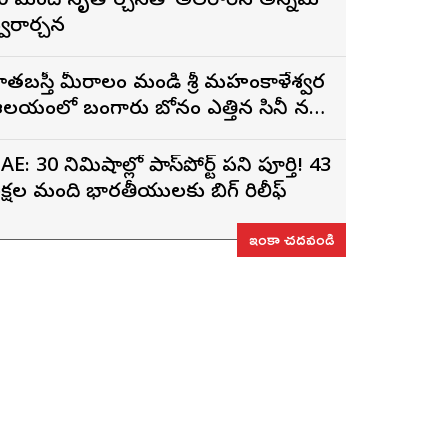
0 మంది నృత్యార్చనతో అలరారిన అన్నమ
్వరార్చన
ాతబస్తీ మీరాలం మండి శ్రీ మహంకాళేశ్వర
లయంలో బంగారు బోనం ఎత్తిన సినీ నటి,
ిర్మాత నిహారిక కొణిదెల
AE: 30 నిమిషాల్లో పాస్‌పోర్ట్ పని పూర్తి! 43
క్షల మంది భారతీయులకు బిగ్ రిలీఫ్
ఇంకా చదవండి