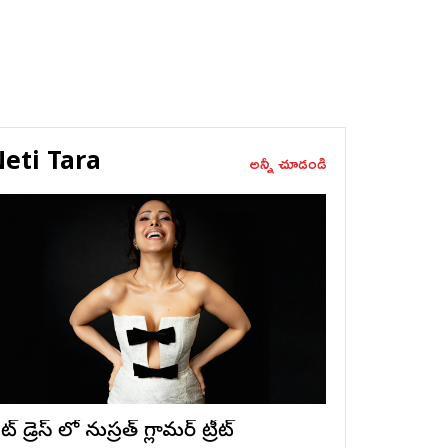
eti Tara
అన్నీ చూడండి
ట్ డ్రెస్ లో నుస్ర‌త్ గ్లామ‌ర్ ట్రీట్