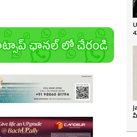
U
4
J
మ