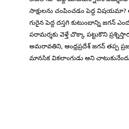
సాక్షులను చంపించడం పెద్ద విషయమా? 
గురైన పెద్ద దస్తగిరి కుటుంబాన్ని జగన్ ఎం
పరామర్శకు వెళ్తే చొక్కా పట్టుకొని ప్రశ్ని
అమరావతిని, ఆంధ్రప్రదేశ్ జగన్ తప్ప ప్
మానసిక వికలాంగుడు అని చాటుకునేందుకే 