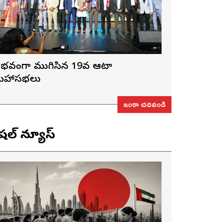
ైభవంగా ముగిసిన 19వ ఆటా
హాసభలు
ఇంకా చదవండి
ెషల్ న్యూస్