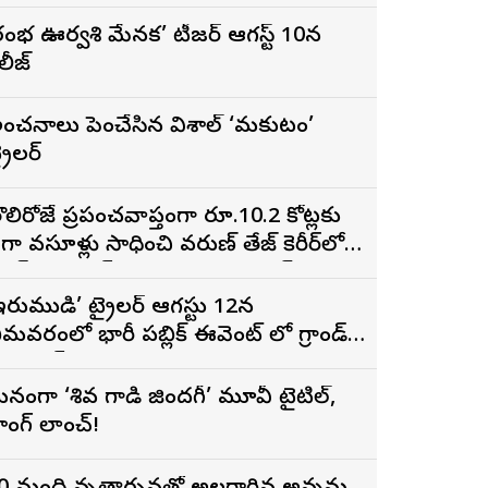
రంభ ఊర్వశి మేనక’ టీజర్ ఆగస్ట్ 10న
ిలీజ్
ంచనాలు పెంచేసిన విశాల్ ‘మకుటం’
్రైలర్
ొలిరోజే ప్రపంచవ్యాప్తంగా రూ.10.2 కోట్లకు
ైగా వసూళ్లు సాధించి వరుణ్ తేజ్ కెరీర్‌లోనే
ిగ్గెస్ట్ ఓపెనింగ్‌గా నిలిచిన ‘కొరియన్
నకరాజు’
ఇరుముడి’ ట్రైలర్ ఆగస్టు 12న
ీమవరంలో భారీ పబ్లిక్ ఈవెంట్ లో గ్రాండ్
ా లాంచ్
నంగా ‘శివ గాడి జింద‌గీ’ మూవీ టైటిల్,
ాంగ్ లాంచ్!