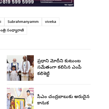
i
Subrahmanyamm
viveka
త్రి సంధ్యారాణి
ప్రధాని మోదీని కుటుంబ
సమేతంగా కలిసిన ఎంపీ
కలిశెట్టి
సీఎం చంద్రబాబుకు అరుదైన
కానుక