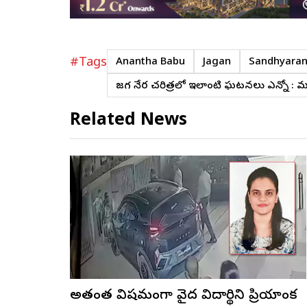
#Tags
Anantha Babu
Jagan
Sandhyaran
జగన్ నేర చరిత్రలో ఇలాంటి ఘటనలు ఎన్నో : మం
Related News
అత్యంత విషమంగా వైద్య విద్యార్థిని ప్రియాంక