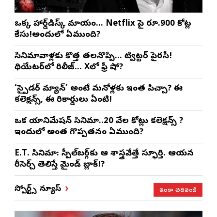
ఒక్క హార్డ్‌డిస్క్ మాయం… Netflix పై రూ.900 కోట్ల
కేసు!అందులో ఏముంది?
సినిమావాళ్లకు కొత్త తలనొప్పి… ట్విట్టర్ పైరసీ!
థియేటర్‌లో రిలీజ్… Xలో ఫ్రీ షో?
‘స్పైడర్ మ్యాన్’ అంటే మనోళ్లకు ఇంత పిచ్చా? ఈ
కలెక్షన్స్, ఈ రికార్డులు ఏంటి!
ఒక యానిమేషన్ సినిమా..20 వేల కోట్లు కలెక్షన్స్ ?
ఇందులో అంత గొప్పతనం ఏముంది?
E.T. సినిమా: స్పీల్‌బర్గ్‌కు ఆ శాస్త్రవేత్తే స్ఫూర్తి. ఆయన
రీసెర్చ్ తెలిస్తే మైండ్ బ్లాక్!?
ఇంకా చదవండి
స్పోర్ట్స్ న్యూస్