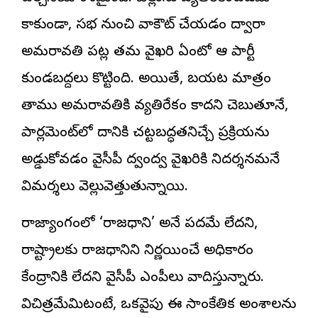
కాకుండా, సభ నుంచి వాకౌట్ చేయడం ద్వారా
అమరావతి పట్ల తమ వైఖరి ఏంటో ఆ పార్టీ
కుండబద్దలు కొట్టింది. అయితే, బయట మాత్రం
తాము అమరావతికి వ్యతిరేకం కాదని చెబుతూనే,
పార్లమెంట్‌లో దానికి చట్టబద్ధతనిచ్చే ప్రక్రియను
అడ్డుకోవడం వైసీపీ ద్వంద్వ వైఖరికి నిదర్శనమనే
విమర్శలు వెల్లువెత్తుతున్నాయి.
రాజ్యాంగంలో ‘రాజధాని’ అనే పదమే లేదని,
రాష్ట్రాలకు రాజధానిని నిర్ణయించే అధికారం
కేంద్రానికి లేదని వైసీపీ ఎంపీలు వాదిస్తున్నారు.
విచిత్రమేమిటంటే, ఒకవైపు ఈ సాంకేతిక అంశాలను