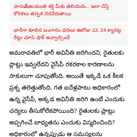
హనుమాన్ జయంతి శక్తి మీకు తెలియదు… ఇలా చేస్తే
కోరికలు తప్పక నెరవేరుతాయి
భారీగా కూలిన బంగారం ధరలు! ఈరోజు 22, 24 క్యారెట్ల
రేట్లు చూసి షాక్ అవ్వాల్సిందే
అమరావతిలో భారీ అవినీతి జరిగిందని, రైతులకు
ప్లాట్లు ఇవ్వలేదని వైసీపీ రకరకాల కారణాలను
సాకులుగా చూపుతోంది. అయితే ఇక్కడే ఒక కీలక
ప్రశ్న తలెత్తుతోంది. గత ఐదేళ్లపాటు అధికారంలో
ఉన్న వైసీపీ, అక్కడ అవినీతి జరిగి ఉంటే ఎందుకు
చర్యలు తీసుకోలేకపోయింది? రైతులకు ప్లాట్లు
అప్పగించే బాధ్యతను ఎందుకు విస్మరించింది?
అధికారంలో ఉన్నప్పుడు ఆ సమస్యలను