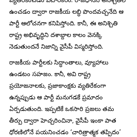
వ్యతిరేకించడం విచారకరం. రాజధానిని అనిశ్చితిలో
ఉంచడం ద్వారా రాజకీయ లబ్ధి పొందవచ్చనేది ఆ
పార్టీ ఆలోచనగా కనిపిస్తోంది. కానీ, ఈ అనిశ్చితి
రాష్ట్ర అభివృద్ధిని దశాబ్దాల కాలం వెనక్కి
నెడుతుందనే నిజాన్ని వైసీపీ విస్మరిస్తోంది.
రాజకీయ పార్టీలకు సిద్ధాంతాలు, వ్యూహాలు
ఉండటం సహజం. కానీ, అవి రాష్ట్ర
ప్రయోజనాలకు, ప్రజాకాంక్షకు వ్యతిరేకంగా
ఉన్నప్పుడు ఆ పార్టీ మనుగడకే ప్రమాదం
ఏర్పడుతుంది. ఇప్పటికే ఒకసారి ప్రజలు తమ
తీర్పు ద్వారా హెచ్చరించినా, వైసీపీ ఇంకా పాత
ధోరణిలోనే పయనించడం ‘చారిత్రాత్మక తప్పిదం’