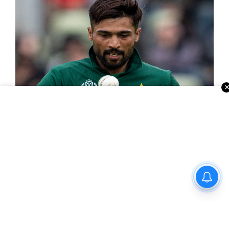
ఐపిఎల్ లో పాకిస్తాన్ ప్లేయర్ ఎంట్రీ..?
కామన్వెల్త్ గోల్డ్ మెడలిస్ట్ రహస్య స్పాన్సర్ కోహ్లినా..?
టీమిండియా చీఫ్ సెలెక్టర్ పదవికి ఎసరు..?
ఐపీఎల్‌లో కొత్త కెప్టెన్సీ టాపిక్..లక్నో కెప్టెన్ అతనే..?
శతాబ్ది కామన్వెల్త్ క్రీడలకు భారత్ సిద్ధం.. ఆతిథ్య
బాధ్యతలు అప్పగింత..!