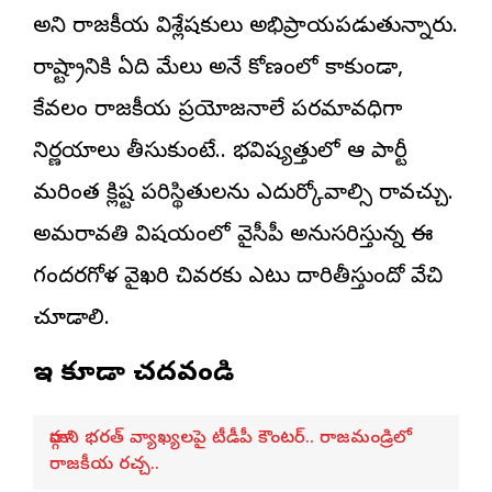
అని రాజకీయ విశ్లేషకులు అభిప్రాయపడుతున్నారు.
రాష్ట్రానికి ఏది మేలు అనే కోణంలో కాకుండా,
కేవలం రాజకీయ ప్రయోజనాలే పరమావధిగా
నిర్ణయాలు తీసుకుంటే.. భవిష్యత్తులో ఆ పార్టీ
మరింత క్లిష్ట పరిస్థితులను ఎదుర్కోవాల్సి రావచ్చు.
అమరావతి విషయంలో వైసీపీ అనుసరిస్తున్న ఈ
గందరగోళ వైఖరి చివరకు ఎటు దారితీస్తుందో వేచి
చూడాలి.
ఇవి కూడా చదవండి
మార్గాని భరత్ వ్యాఖ్యలపై టీడీపీ కౌంటర్.. రాజమండ్రిలో
రాజకీయ రచ్చ..