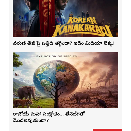
వరుణ్ తేజ్‌ పై ఒత్తిడి తగ్గిందా? ఇదేం మీడియా లెక్క!
రాబోయే మహా సంక్షోభం… తేనెటీగతో
మొదలవుతుందా?