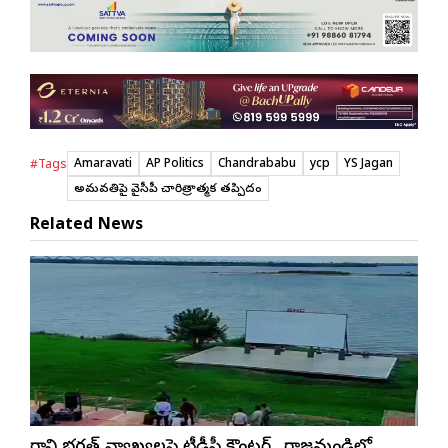
Amaravati
AP Politics
Chandrababu
ycp
YS Jagan
#Tags
అమరావతిపై వైసీపీ చారిత్రాత్మక తప్పిదం
Related News
మార్గాని భరత్ వ్యాఖ్యలపై టీడీపీ కౌంటర్.. రాజమండ్రిలో