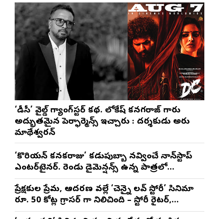
‘డీసీ’ వైల్డ్ గ్యాంగ్‌స్టర్ కథ. లోకేష్ కనగరాజ్ గారు
అద్భుతమైన పెర్ఫార్మెన్స్ ఇచ్చారు : దర్శకుడు అరుణ్
మాథేశ్వరన్
‘కొరియన్ కనకరాజు’ కడుపుబ్బా నవ్వించే నాన్‌స్టాప్
ఎంటర్‌టైనర్. రెండు డైమెన్షన్స్ ఉన్న పాత్రలో
నటించడం చాలా సంతృప్తినిచ్చింది : వరుణ్ తేజ్
ప్రేక్షకుల ప్రేమ, ఆదరణ వల్లే ‘చెన్నై లవ్ స్టోరీ’ సినిమా
రూ. 50 కోట్ల గ్రాసర్ గా నిలిచింది – స్టోరీ రైటర్,
ప్రొడ్యూసర్ సాయి రాజేష్