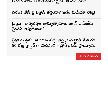
అందించాలని కోరుకుంటున్నాను.. సోనూ సూద్
వరుణ్ తేజ్‌ పై ఒత్తిడి తగ్గిందా? ఇదేం మీడియా లెక్క!
Jagan: కార్యకర్తల అత్యుత్సాహం.. జగన్ ఇమేజ్‌కు
మైనస్ అవుతుందా?
ప్రేక్షకుల ప్రేమ, ఆదరణ వల్లే ‘చెన్నై లవ్ స్టోరీ’ సినిమా రూ.
50 కోట్ల గ్రాసర్ గా నిలిచింది – స్టోరీ రైటర్, ప్రొడ్యూసర్
సాయి రాజేష్
ఇంకా చదవండి