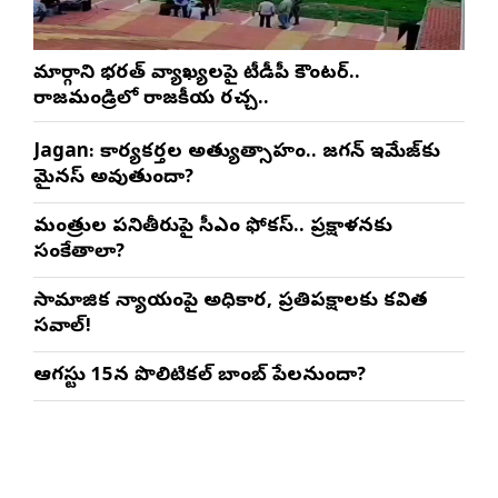
మార్గాని భరత్ వ్యాఖ్యలపై టీడీపీ కౌంటర్..
రాజమండ్రిలో రాజకీయ రచ్చ..
Jagan: కార్యకర్తల అత్యుత్సాహం.. జగన్ ఇమేజ్‌కు
మైనస్ అవుతుందా?
మంత్రుల పనితీరుపై సీఎం ఫోకస్.. ప్రక్షాళనకు
సంకేతాలా?
సామాజిక న్యాయంపై అధికార, ప్రతిపక్షాలకు కవిత
సవాల్!
ఆగస్టు 15న పొలిటికల్ బాంబ్ పేలనుందా?