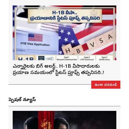
ఎన్నారైలకు బిగ్ అలర్ట్.. H-1B వీసాదారులకు
ప్రయాణ సమయంలో స్టేటస్ ప్రూఫ్స్ తప్పనిసరి..!
ఇంకా చదవండి
స్పెషల్ న్యూస్