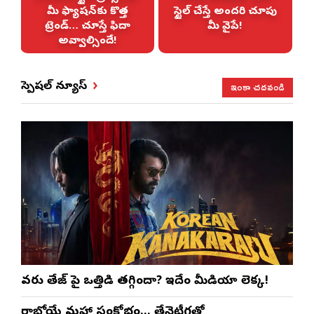
్యాషన్‌కు కొత్త
స్టైల్ చేస్తే అందరి చూపు
ండ్… చూస్తే ఫిదా
మీ వైపే!
వ్వాల్సిందే!
ఇంకా చదవండి
స్పెషల్ న్యూస్
వరుణ్ తేజ్‌ పై ఒత్తిడి తగ్గిందా? ఇదేం మీడియా లెక్క!
రాబోయే మహా సంక్షోభం… తేనెటీగతో