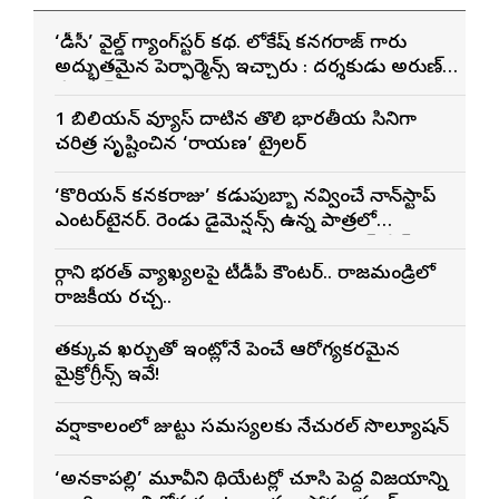
‘డీసీ’ వైల్డ్ గ్యాంగ్‌స్టర్ కథ. లోకేష్ కనగరాజ్ గారు
అద్భుతమైన పెర్ఫార్మెన్స్ ఇచ్చారు : దర్శకుడు అరుణ్
మాథేశ్వరన్
1 బిలియన్ వ్యూస్ దాటిన తొలి భారతీయ సినిమాగా
చరిత్ర సృష్టించిన ‘రామాయణ’ ట్రైలర్
‘కొరియన్ కనకరాజు’ కడుపుబ్బా నవ్వించే నాన్‌స్టాప్
ఎంటర్‌టైనర్. రెండు డైమెన్షన్స్ ఉన్న పాత్రలో
నటించడం చాలా సంతృప్తినిచ్చింది : వరుణ్ తేజ్
మార్గాని భరత్ వ్యాఖ్యలపై టీడీపీ కౌంటర్.. రాజమండ్రిలో
రాజకీయ రచ్చ..
తక్కువ ఖర్చుతో ఇంట్లోనే పెంచే ఆరోగ్యకరమైన
మైక్రోగ్రీన్స్ ఇవే!
వర్షాకాలంలో జుట్టు సమస్యలకు నేచురల్ సొల్యూషన్
‘అనకాపల్లి’ మూవీని థియేటర్లో చూసి పెద్ద విజయాన్ని