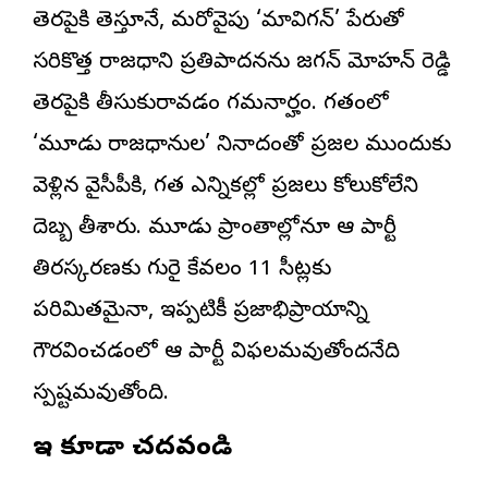
తెరపైకి తెస్తూనే, మరోవైపు ‘మావిగన్’ పేరుతో
సరికొత్త రాజధాని ప్రతిపాదనను జగన్ మోహన్ రెడ్డి
తెరపైకి తీసుకురావడం గమనార్హం. గతంలో
‘మూడు రాజధానుల’ నినాదంతో ప్రజల ముందుకు
వెళ్లిన వైసీపీకి, గత ఎన్నికల్లో ప్రజలు కోలుకోలేని
దెబ్బ తీశారు. మూడు ప్రాంతాల్లోనూ ఆ పార్టీ
తిరస్కరణకు గురై కేవలం 11 సీట్లకు
పరిమితమైనా, ఇప్పటికీ ప్రజాభిప్రాయాన్ని
గౌరవించడంలో ఆ పార్టీ విఫలమవుతోందనేది
స్పష్టమవుతోంది.
ఇవి కూడా చదవండి