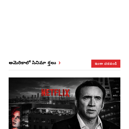
ఇంకా చదవండి
అమెరికాలో సినిమా వార్తలు