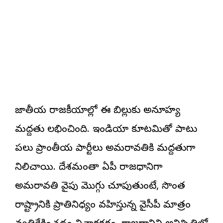
జాతీయ రాజకీయాల్లో ఈ బిల్లుకు అనూహ్య
మద్దతు లభించింది. ఇండియా కూటమితో పాటు
పలు ప్రాంతీయ పార్టీలు అమరావతికి మద్దతుగా
నిలిచాయి. దేశమంతా ఏపీ రాజధానిగా
అమరావతి వైపు మొగ్గు చూపుతుంటే, సొంత
రాష్ట్రానికి ప్రాతినిధ్యం వహిస్తున్న వైసీపీ మాత్రం