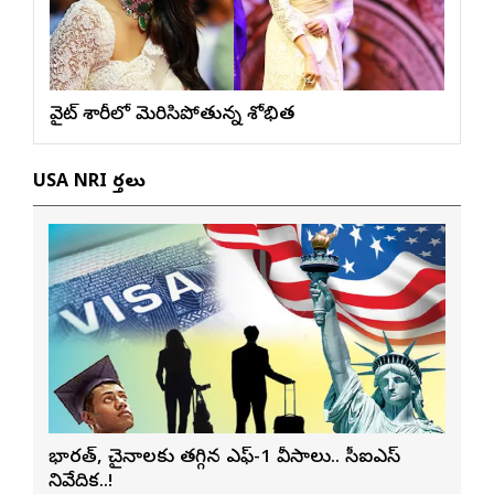
వైట్ శారీలో మెరిసిపోతున్న శోభిత
USA NRI వార్తలు
భారత్, చైనాలకు తగ్గిన ఎఫ్-1 వీసాలు.. సీఐఎస్
నివేదిక..!