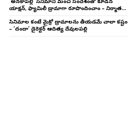
‘అనకాపల్లి’ సినిమాని మంచి సందేశంతో కూడిన
యాక్షన్, ఫ్యామిలీ డ్రామాగా రూపొందించాం – నిర్మాతలు
త్రినాథరావు నక్కిన, కాండ్రేగుల నాయుడు
సినిమాల కంటే మైక్రో డ్రామాలను తీయడమే చాలా కష్టం
– ‘దందా’ డైరెక్ట‌ర్ ఆదిత్య దేవులపల్లి