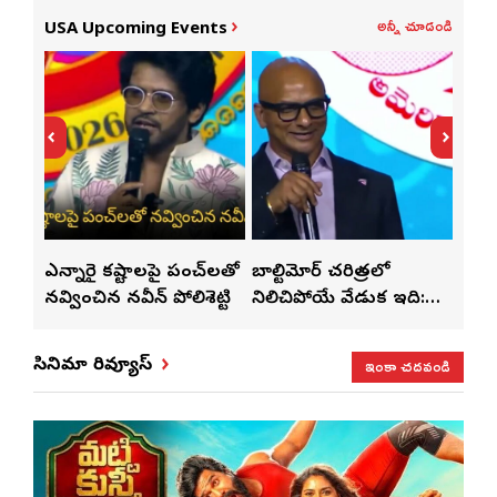
అన్నీ చూడండి
USA Upcoming Events
ారై కష్టాలపై పంచ్‌లతో
బాల్టిమోర్ చరిత్రలో
2028లో ఆటా 
ించిన నవీన్ పోలిశెట్టి
నిలిచిపోయే వేడుక ఇది:
జరిగేది అక్కడే: 
శ్రీధర్ బానాల
ఇంకా చదవండి
సినిమా రివ్యూస్