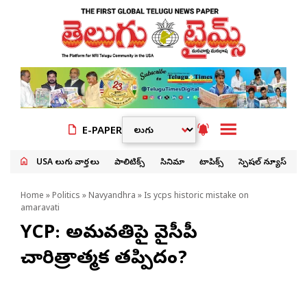
E-PAPER
USA తెలుగు వార్తలు
పాలిటిక్స్
సినిమా
టాపిక్స్
స్పెషల్ న్యూస్
Home
»
Politics
»
Navyandhra
» Is ycps historic mistake on
amaravati
YCP: అమరావతిపై వైసీపీ
చారిత్రాత్మక తప్పిదం?