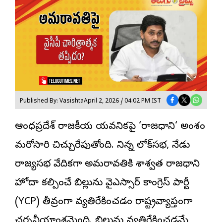
Published By: Vasishta
April 2, 2026 / 04:02 PM IST
ఆంధ్రప్రదేశ్ రాజకీయ యవనికపై ‘
రాజధాని
‘ అంశం
మరోసారి చిచ్చురేపుతోంది. నిన్న లోక్‌సభ, నేడు
రాజ్యసభ వేదికగా అమరావతికి శాశ్వత రాజధాని
హోదా కల్పించే బిల్లును వైఎస్సార్ కాంగ్రెస్ పార్టీ
(YCP) తీవ్రంగా వ్యతిరేకించడం రాష్ట్రవ్యాప్తంగా
చర్చనీయాంశమైంది. బిల్లును వ్యతిరేకించడమే