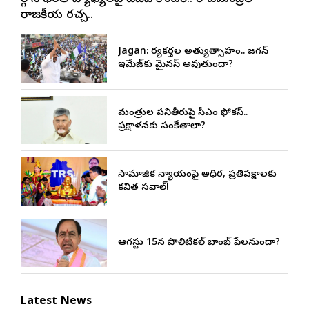
రాజకీయ రచ్చ..
Jagan: కార్యకర్తల అత్యుత్సాహం.. జగన్
ఇమేజ్‌కు మైనస్ అవుతుందా?
మంత్రుల పనితీరుపై సీఎం ఫోకస్..
ప్రక్షాళనకు సంకేతాలా?
సామాజిక న్యాయంపై అధికార, ప్రతిపక్షాలకు
కవిత సవాల్!
ఆగస్టు 15న పొలిటికల్ బాంబ్ పేలనుందా?
Latest News