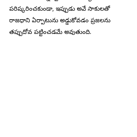
పరిష్కరించకుండా, ఇప్పుడు అవే సాకులతో
రాజధాని ఏర్పాటును అడ్డుకోవడం ప్రజలను
తప్పుదోవ పట్టించడమే అవుతుంది.