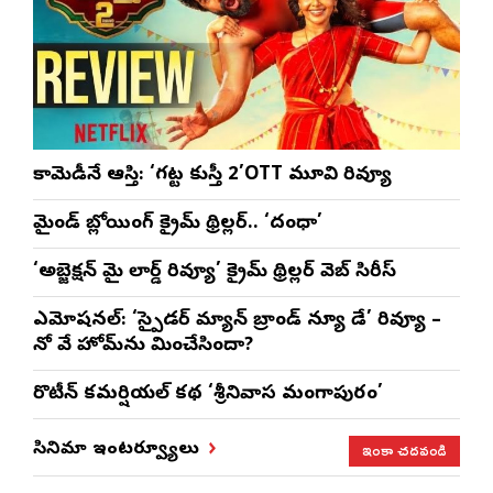
కామెడీనే ఆస్తి: ‘గట్ట కుస్తీ 2’OTT మూవి రివ్యూ
మైండ్ బ్లోయింగ్ క్రైమ్ థ్రిల్లర్.. ‘దంధా’
‘అబ్జెక్ష‌న్ మై లార్డ్ రివ్యూ’ క్రైమ్ థ్రిల్ల‌ర్ వెబ్ సిరీస్
ఎమోష‌న‌ల్‌: ‘స్పైడర్ మ్యాన్ బ్రాండ్ న్యూ డే’ రివ్యూ –
నో వే హోమ్‌ను మించేసిందా?
రొటీన్‌ కమర్షియల్‌ కథ ‘శ్రీనివాస మంగాపురం’
ఇంకా చదవండి
సినిమా ఇంటర్వ్యూలు