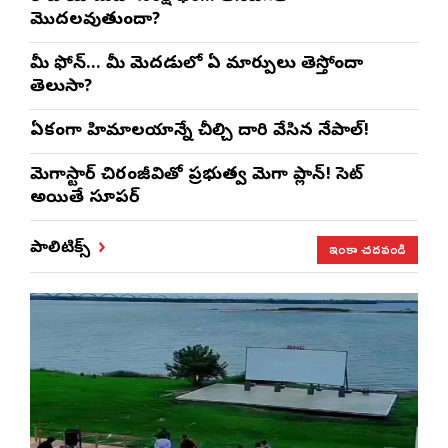
మొదలవుతుందా?
మీ ఫోన్… మీ మెదడులో ఏ మార్పులు తెస్తోందా
తెలుసా?
ఏకంగా హిమాలయాన్నే చీల్చి దారి వేసిన నేపాల్!
మెగాస్టార్ చిరంజీవితో ప్రభుత్వ మెగా ప్లాన్! సెట్
అయితే సూపర్
ఇంకా చదవండి
పాలిటిక్స్