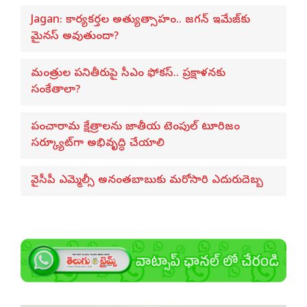
Jagan: కార్యకర్తల అత్యుత్సాహం.. జగన్ ఇమేజ్‌కు
మైనస్ అవుతుందా?
మంత్రుల పనితీరుపై సీఎం ఫోకస్.. ప్రక్షాళనకు
సంకేతాలా?
పంచారామ క్షేత్రాలను జాతీయ టెంపుల్ టూరిజం
సర్క్యూట్‌గా అభివృద్ధి చేయాలి
వైసీపీ ఎమ్మెల్సీ అనంతబాబుకు మరోసారి ఎదురుదెబ్బ