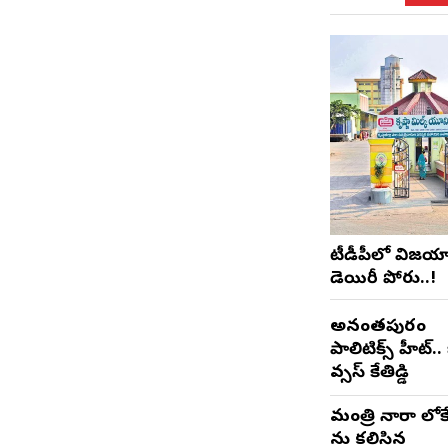
టీడీపీలో విజయ
డెయిరీ పోరు..!
అనంతపురం
పాలిటిక్స్ హీట్.. 
వర్సెస్ కేతిరెడ్డి
మంత్రి నారా లోకే
ను కలిసిన