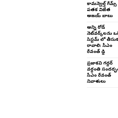
కామన్వెల్త్ గేమ్స్
పతక విజేత
అజయ్ బాబు
అన్ని రోడ్
నెట్‌వర్క్‌లను ఒక
సిస్టమ్ లో తీసు
రావాలి: సీఎం
రేవంత్ రెడ్డి
ప్రజాకవి గద్దర్‌
వర్ధంతి సందర్భ
సీఎం రేవంత్‌
నివాళులు