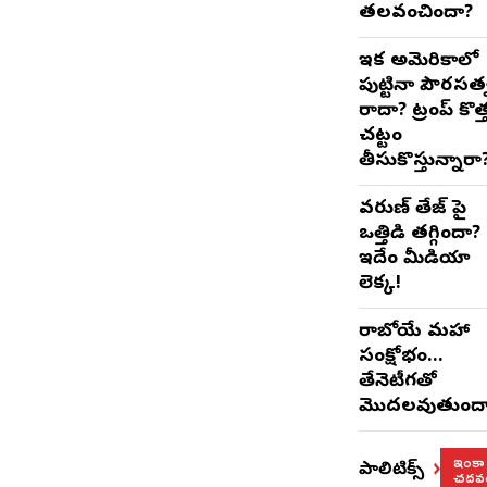
తలవంచిందా?
ఇక అమెరికాలో
పుట్టినా పౌరసత
రాదా? ట్రంప్ కొత్
చట్టం
తీసుకొస్తున్నారా
వరుణ్ తేజ్‌ పై
ఒత్తిడి తగ్గిందా?
ఇదేం మీడియా
లెక్క!
రాబోయే మహా
సంక్షోభం…
తేనెటీగతో
మొదలవుతుంద
ఇంకా
పాలిటిక్స్
చదవం