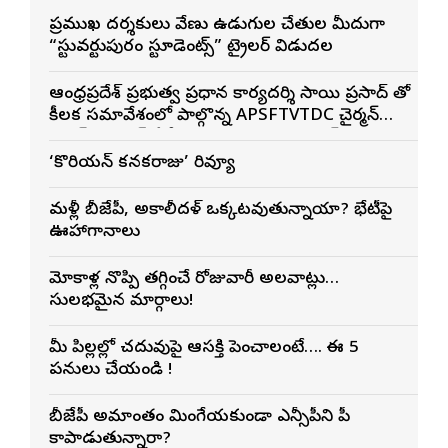
ప్రముఖ దర్శకులు వేణు ఉడుగుల చేతుల మీదుగా
“స్టువర్టుపురం స్టూడెంట్స్” ట్రైలర్ విడుదల
ఆంధ్రప్రదేశ్ ప్రభుత్వ ప్రధాన కార్యదర్శి సాయి ప్రసాద్ తో
కీలక సమావేశంలో పాల్గొన్న APSFTVTDC చైర్మన్
భరత్ భూషణ్, ఏపీ ఎఫ్డిసి ఎండి విశ్వనాథన్, పలు
శాఖల అధికారులు
‘కొరియన్ కనకరాజు’ రివ్యూ
మళ్లీ బీజేపీ, అకాలీదళ్ ఒక్కటవుతున్నాయా? భేటీపై
ఊహాగానాలు
మోకాళ్ల నొప్పి తగ్గించే రోజువారీ అలవాట్లు…
సులభమైన మార్గాలు!
మీ పిల్లల్లో చదువుపై ఆసక్తి పెంచాలంటే…. ఈ 5
పనులు చేయండి !
బీజేపీ అమాంతం మింగేయకుండా ఎన్సీపీని పీకే
కాపాడుతున్నారా?