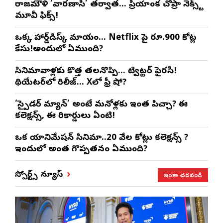
రాజమౌళి ‘వారణాసి’ తర్వాత… ప్రియాంక చోప్రా నెక్స్ట్
మూవీ ఫిక్స్!
ఒక్క హార్డ్‌డిస్క్ మాయం… Netflix పై రూ.900 కోట్ల
కేసు!అందులో ఏముంది?
సినిమావాళ్లకు కొత్త తలనొప్పి… ట్విట్టర్ పైరసీ!
థియేటర్‌లో రిలీజ్… Xలో ఫ్రీ షో?
‘స్పైడర్ మ్యాన్’ అంటే మనోళ్లకు ఇంత పిచ్చా? ఈ
కలెక్షన్స్, ఈ రికార్డులు ఏంటి!
ఒక యానిమేషన్ సినిమా..20 వేల కోట్లు కలెక్షన్స్ ?
ఇందులో అంత గొప్పతనం ఏముంది?
ఇంకా చదవండి
స్పోర్ట్స్ న్యూస్