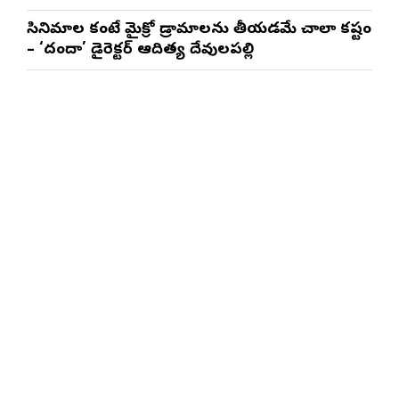
త్రినాథరావు నక్కిన, కాండ్రేగుల నాయుడు
సినిమాల కంటే మైక్రో డ్రామాలను తీయడమే చాలా కష్టం
– ‘దందా’ డైరెక్ట‌ర్ ఆదిత్య దేవులపల్లి