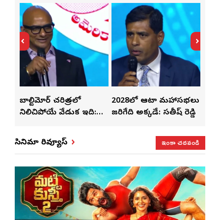
తో
బాల్టిమోర్ చరిత్రలో
2028లో ఆటా మహాసభలు
తెలు
ట్టి
నిలిచిపోయే వేడుక ఇది:
జరిగేది అక్కడే: సతీష్ రెడ్డి
చేస్తు
శ్రీధర్ బానాల
ఇంకా చదవండి
సినిమా రివ్యూస్