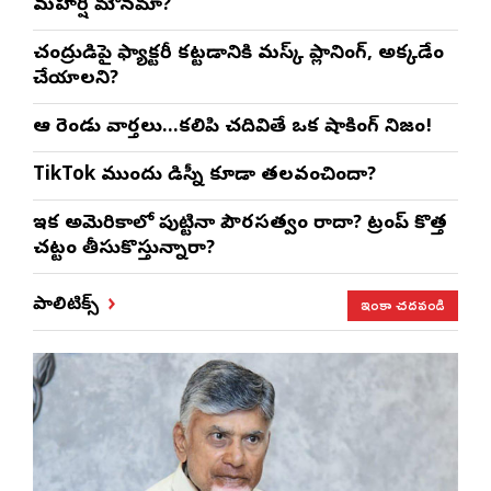
మహర్షి మౌనమా?
చంద్రుడిపై ఫ్యాక్టరీ కట్టడానికి మస్క్ ప్లానింగ్, అక్కడేం
చేయాలని?
ఆ రెండు వార్తలు…కలిపి చదివితే ఒక షాకింగ్ నిజం!
TikTok ముందు డిస్నీ కూడా తలవంచిందా?
ఇక అమెరికాలో పుట్టినా పౌరసత్వం రాదా? ట్రంప్ కొత్త
చట్టం తీసుకొస్తున్నారా?
ఇంకా చదవండి
పాలిటిక్స్