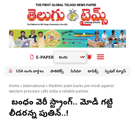
E-PAPER
USA తెలుగు వార్తలు
పాలిటిక్స్
సినిమా
టాపిక్స్
స్పెషల్ న్యూస్
Home
»
International
» Vladimir putin backs pm modi against
western pressure calls india a reliable partner
మా బంధం వెరీ స్ట్రాంగ్.. మోడీ గట్టి
లీడరన్న పుతిన్..!