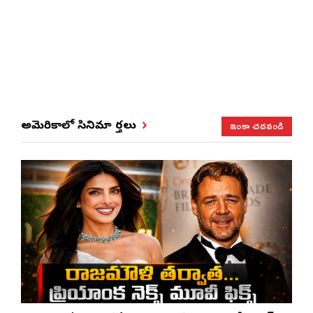
ఇంకా చదవండి
అమెరికాలో సినిమా వార్తలు