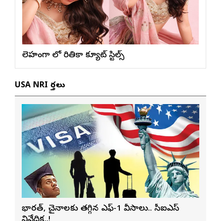
లెహంగా లో రితికా క్యూట్ స్టిల్స్
USA NRI వార్తలు
భారత్, చైనాలకు తగ్గిన ఎఫ్-1 వీసాలు.. సీఐఎస్
నివేదిక..!