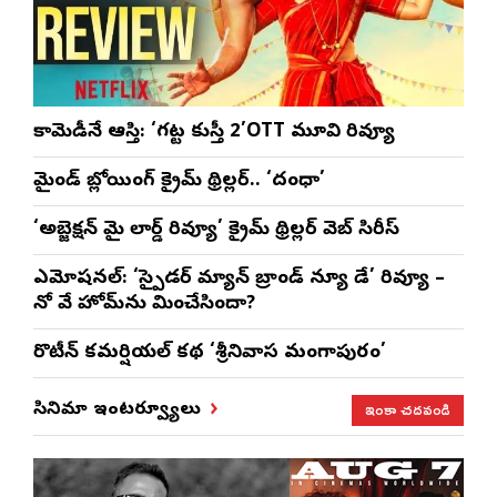
కామెడీనే ఆస్తి: ‘గట్ట కుస్తీ 2’OTT మూవి రివ్యూ
మైండ్ బ్లోయింగ్ క్రైమ్ థ్రిల్లర్.. ‘దంధా’
‘అబ్జెక్ష‌న్ మై లార్డ్ రివ్యూ’ క్రైమ్ థ్రిల్ల‌ర్ వెబ్ సిరీస్
ఎమోష‌న‌ల్‌: ‘స్పైడర్ మ్యాన్ బ్రాండ్ న్యూ డే’ రివ్యూ –
నో వే హోమ్‌ను మించేసిందా?
రొటీన్‌ కమర్షియల్‌ కథ ‘శ్రీనివాస మంగాపురం’
ఇంకా చదవండి
సినిమా ఇంటర్వ్యూలు