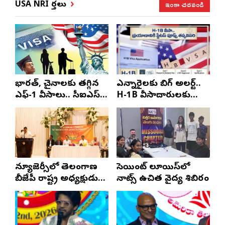
ఇంకా చదవండి
USA NRI వార్తలు
భారత్, చైనాలకు తగ్గిన
ఎన్నారైలకు బిగ్ అలర్ట్..
ఎఫ్-1 వీసాలు.. సీఐఎస్
H-1B వీసాదారులకు
నివేదిక..!
ప్రయాణ సమయంలో
స్టేటస్ ప్రూఫ్స్ తప్పనిసరి..!
న్యూజెర్సీలో తెలంగాణ
సెయింట్ లూయిస్‌లో
బీజేపీ రాష్ట్ర అధ్యక్షుడు
నాట్స్ ఉచిత వైద్య శిబిరం
ఎన్. రాంచందర్‌రావుకు
ఘన స్వాగతం