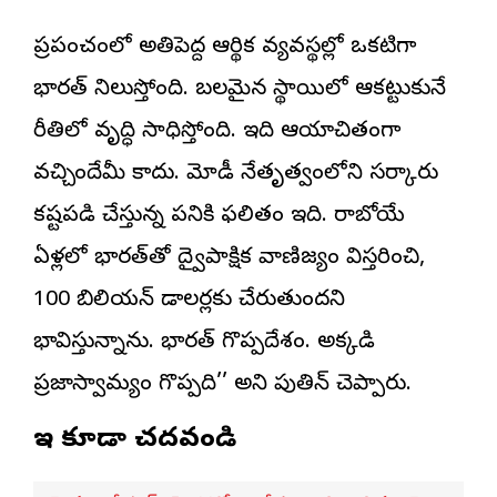
ప్రపంచంలో అతిపెద్ద ఆర్థిక వ్యవస్థల్లో ఒకటిగా
భారత్‌ నిలుస్తోంది. బలమైన స్థాయిలో ఆకట్టుకునే
రీతిలో వృద్ధి సాధిస్తోంది. ఇది ఆయాచితంగా
వచ్చిందేమీ కాదు. మోడీ నేతృత్వంలోని సర్కారు
కష్టపడి చేస్తున్న పనికి ఫలితం ఇది. రాబోయే
ఏళ్లలో భారత్‌తో ద్వైపాక్షిక వాణిజ్యం విస్తరించి,
100 బిలియన్‌ డాలర్లకు చేరుతుందని
భావిస్తున్నాను. భారత్‌ గొప్పదేశం. అక్కడి
ప్రజాస్వామ్యం గొప్పది’’ అని పుతిన్‌ చెప్పారు.
ఇవి కూడా చదవండి