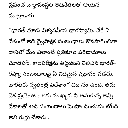
ప్రపంచ వార్తాసంస్థల అధినేతలతో ఆయన
మాట్లాడారు.
‘‘భారత్‌ మాకు విశ్వసనీయ భాగస్వామి. వేరే ఏ
దేశంతో అది ద్వైపాక్షిక సంబంధాలు కొనసాగించినా
దానిలో మేం ఎలాంటి ప్రతికూల పరిణామాలు
చూడబోం. కాలపరీక్షను తట్టుకుని నిలిచిన భారత్‌-
రష్యా సంబంధాలపై ఏ విధమైన ప్రభావం పడదు.
భారత్‌కు స్వతంత్ర విదేశాంగ విధానం ఉంది. తమ
దేశ ప్రయోజనాలకు ముఖ్యమని అనుకున్న అన్ని
దేశాలతో అది సంబంధాలు పెంపొందించుకుంటోంది
అని గుర్తు చేశారు..