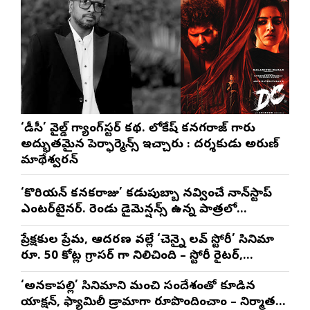
‘డీసీ’ వైల్డ్ గ్యాంగ్‌స్టర్ కథ. లోకేష్ కనగరాజ్ గారు
అద్భుతమైన పెర్ఫార్మెన్స్ ఇచ్చారు : దర్శకుడు అరుణ్
మాథేశ్వరన్
‘కొరియన్ కనకరాజు’ కడుపుబ్బా నవ్వించే నాన్‌స్టాప్
ఎంటర్‌టైనర్. రెండు డైమెన్షన్స్ ఉన్న పాత్రలో
నటించడం చాలా సంతృప్తినిచ్చింది : వరుణ్ తేజ్
ప్రేక్షకుల ప్రేమ, ఆదరణ వల్లే ‘చెన్నై లవ్ స్టోరీ’ సినిమా
రూ. 50 కోట్ల గ్రాసర్ గా నిలిచింది – స్టోరీ రైటర్,
ప్రొడ్యూసర్ సాయి రాజేష్
‘అనకాపల్లి’ సినిమాని మంచి సందేశంతో కూడిన
యాక్షన్, ఫ్యామిలీ డ్రామాగా రూపొందించాం – నిర్మాతలు