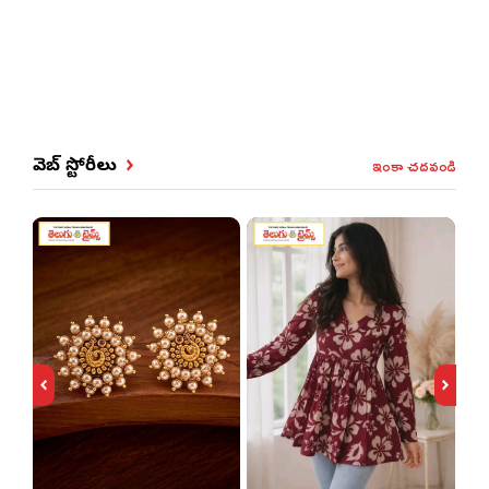
ఇంకా చదవండి
వెబ్ స్టోరీలు