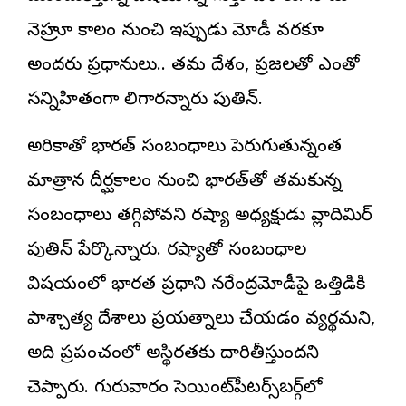
నెహ్రూ కాలం నుంచి ఇప్పుడు మోడీ వరకూ
అందరు ప్రధానులు.. తమ దేశం, ప్రజలతో ఎంతో
సన్నిహితంగా మెలిగారన్నారు పుతిన్.
అమెరికాతో భారత్‌ సంబంధాలు పెరుగుతున్నంత
మాత్రాన దీర్ఘకాలం నుంచి భారత్‌తో తమకున్న
సంబంధాలు తగ్గిపోవని
రష్యా అధ్యక్షుడు వ్లాదిమిర్‌
పుతిన్‌
పేర్కొన్నారు. రష్యాతో సంబంధాల
విషయంలో భారత ప్రధాని నరేంద్రమోడీపై ఒత్తిడికి
పాశ్చాత్య దేశాలు ప్రయత్నాలు చేయడం వ్యర్థమని,
అది ప్రపంచంలో అస్థిరతకు దారితీస్తుందని
చెప్పారు. గురువారం సెయింట్‌పీటర్స్‌బర్గ్‌లో