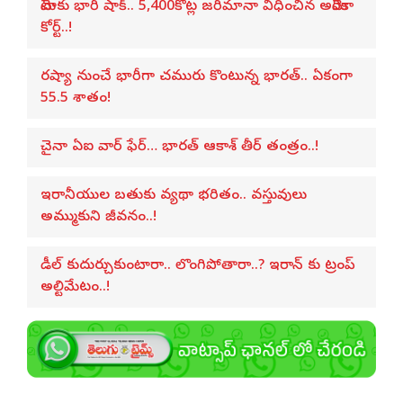
మెటాకు భారీ షాక్.. 5,400కోట్ల జరీమానా విధించిన అమెరికా
కోర్ట్..!
రష్యా నుంచే భారీగా చమురు కొంటున్న భారత్.. ఏకంగా
55.5 శాతం!
చైనా ఏఐ వార్ ఫేర్… భారత్ ఆకాశ్ తీర్ తంత్రం..!
ఇరానీయుల బతుకు వ్యథా భరితం.. వస్తువులు
అమ్ముకుని జీవనం..!
డీల్ కుదుర్చుకుంటారా.. లొంగిపోతారా..? ఇరాన్ కు ట్రంప్
అల్టిమేటం..!