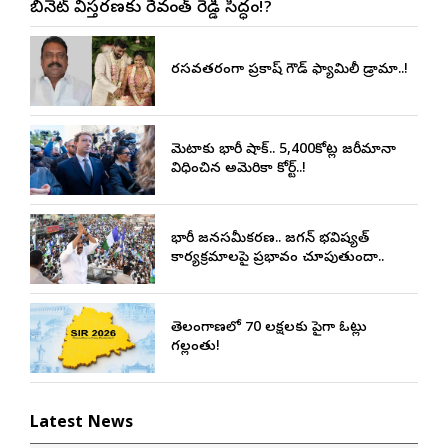
కేబినెట్ విస్తరణకు రేవంత్ రెడ్డి సిద్ధం!?
రసవత్తరంగా ప్రకాష్ గౌడ్ ఫ్యామిలీ డ్రామా..!
మెటాకు భారీ షాక్.. 5,400కోట్ల జరీమానా
విధించిన అమెరికా కోర్ట్..!
భారీ జనసమీకరణ.. జగన్ భవిష్యత్
కార్యక్రమాలపై ప్రభావం చూపుతుందా..
తెలంగాణలో 70 లక్షలకు పైగా ఓట్లు
గల్లంతు!
Latest News