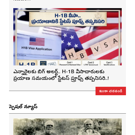
ఎన్నారైలకు బిగ్ అలర్ట్.. H-1B వీసాదారులకు
ప్రయాణ సమయంలో స్టేటస్ ప్రూఫ్స్ తప్పనిసరి..!
ఇంకా చదవండి
స్పెషల్ న్యూస్