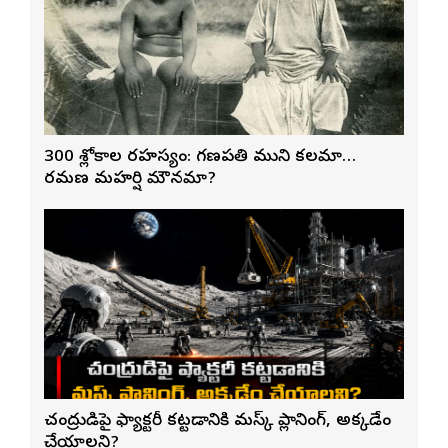
300 శ్లోకాల రహస్యం: గణపతి ముని కలమా…
రమణ మహర్షి మౌనమా?
చంద్రుడిపై ఫ్యాక్టరీ కట్టడానికి మస్క్ ప్లానింగ్, అక్కడేం
చేయాలని?