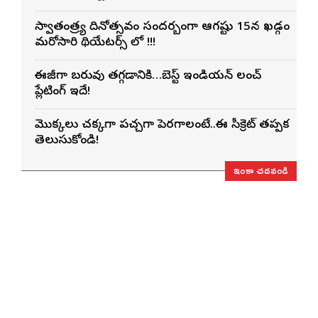
స్వాతంత్ర్య దినోత్సవం సందర్బంగా ఆగష్టు 15న ఖడ్గం
మరోసారి థియేటర్స్ లో !!!
ఈజీగా బరువు తగ్గడానికి…బెస్ట్ ఇండియన్ లంచ్
ప్లేటింగ్ ఇదే!
మొక్కలు చక్కగా పచ్చగా పెరగాలంటే..ఈ సీక్రెట్ తప్పక
తెలుసుకోండి!
ఇంకా చదవండి