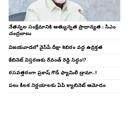
నేతన్నల సంక్షేమానికి అత్యున్నత ప్రాధాన్యత : సీఎం
చంద్రబాబు
విజయవాడలో వైసీపీ దీక్షా శిబిరం వద్ద ఉద్రిక్తత
కేబినెట్ విస్తరణకు రేవంత్ రెడ్డి సిద్ధం!?
రసవత్తరంగా ప్రకాష్ గౌడ్ ఫ్యామిలీ డ్రామా..!
పలు కీలక నిర్ణయాలకు ఏపీ క్యాబినెట్ ఆమోదం