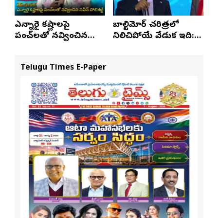
ఎన్నారై కష్టాలపై
బాల్టిమోర్ చరిత్రలో
పంచ్‌లతో నవ్వించిన
నిలిచిపోయే వేడుక ఇది:
నవీన్ పోలిశెట్టి
శ్రీధర్ బానాల
Telugu Times E-Paper