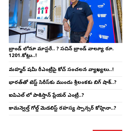
బ్రాండ్ లోనూ మాస్టరే.. ? సచిన్ బ్రాండ్ వాల్యూ రూ.
1201.కోట్లు..!
మహ్మద్ షమీ రీఎంట్రీపై కోచ్ సంచలన వ్యాఖ్యలు..!
భారత్‌తో టెస్ట్ సిరీస్‌కు ముందు శ్రీలంకకు బిగ్ షాక్..?
ఐపిఎల్ లో పాకిస్తాన్ ప్లేయర్ ఎంట్రీ..?
కామన్వెల్త్ గోల్డ్ మెడలిస్ట్ రహస్య స్పాన్సర్ కోహ్లినా..?