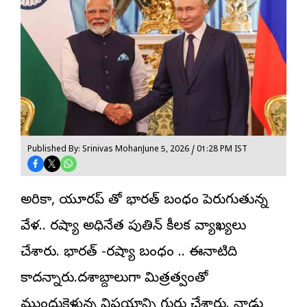
Published By: Srinivas Mohan
June 5, 2026 / 01:28 PM IST
అమెరికా, యూరప్ తో భారత్ బంధం పెరుగుతున్న
వేళ.. రష్యా అధినేత పుతిన్ కీలక వ్యాఖ్యలు
చేశారు. భారత్ -రష్యా బంధం .. ఈనాటిది
కాదన్నారు.దశాబ్దాలుగా మిత్రత్వంతో
ముందుకెళ్తున్న విషయాన్ని గుర్తు చేశారు. నాడు