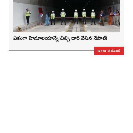
ఏకంగా హిమాలయాన్నే చీల్చి దారి వేసిన నేపాల్!
ఇంకా చదవండి