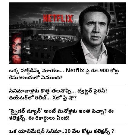
ఒక్క హార్డ్‌డిస్క్ మాయం… Netflix పై రూ.900 కోట్ల
కేసు!అందులో ఏముంది?
సినిమావాళ్లకు కొత్త తలనొప్పి… ట్విట్టర్ పైరసీ!
థియేటర్‌లో రిలీజ్… Xలో ఫ్రీ షో?
‘స్పైడర్ మ్యాన్’ అంటే మనోళ్లకు ఇంత పిచ్చా? ఈ
కలెక్షన్స్, ఈ రికార్డులు ఏంటి!
ఒక యానిమేషన్ సినిమా..20 వేల కోట్లు కలెక్షన్స్ ?