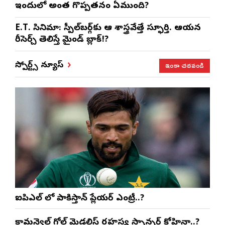
ఇందులో అంత గొప్పతనం ఏముంది?
E.T. సినిమా: స్పీల్‌బర్గ్‌కు ఆ శాస్త్రవేత్తే స్ఫూర్తి. ఆయన
రీసెర్చ్ తెలిస్తే మైండ్ బ్లాక్!?
ఇంకా చదవండి
స్పోర్ట్స్ న్యూస్
ఐపిఎల్ లో పాకిస్తాన్ ప్లేయర్ ఎంట్రీ..?
కామన్వెల్త్ గోల్డ్ మెడలిస్ట్ రహస్య స్పాన్సర్ కోహ్లినా..?