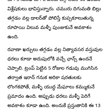
రూ. 5 నుండి రూ. 8 వరకు తగ్గే అవకాశం ఉందని
విశ్లేషకులు భావిస్తున్నారు. చమురు దిగుమతి బిల్లు
తగ్గడం వల్ల డాలర్‌తో పోలిస్తే కుప్పకూలుతున్న
రూపాయి విలువ మళ్ళీ పుంజుకునే అవకాశం
ఉంది.
రవాణా ఖర్చులు తగ్గడం వల్ల నిత్యావసర వస్తువుల
ధరలు కూడా అదుపులోకి వచ్చే ఛాన్స్ ఉందనే
చెప్పాలి. ట్రంప్ పెట్టిన 5 రోజుల గడువు ముగిసిన
తర్వాత ఇరాన్ గనుక అమెరికా షరతులకు
లొంగకపోతే, మళ్ళీ యుద్ధ మేఘాలు కమ్ముకునే
ప్రమాదం ఉంది. అప్పుడు ధరలు మళ్ళీ పెరిగే
అవకాశం కూడా ఉంది. అందుకే ప్రస్తుతానికి ఈ 13