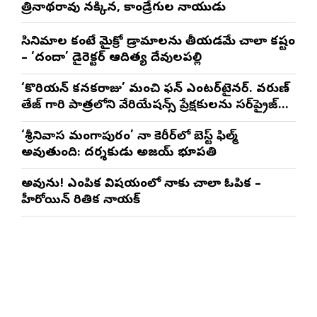
త్రినాథరావు నక్కిన, కాండ్రేగుల నాయుడు
సినిమాల కంటే మైక్రో డ్రామాలను తీయడమే చాలా కష్టం
– ‘దందా’ డైరెక్ట‌ర్ ఆదిత్య దేవులపల్లి
‘కొరియన్ కనకరాజు’ మంచి ఫన్ ఎంటర్‌టైనర్. వరుణ్
తేజ్ గారి పాత్రలోని వేరియేషన్స్ ప్రేక్షకులను సర్‌ప్రైజ్
చేస్తాయి : దర్శకుడు మేర్లపాక గాంధీ
‘శ్రీనివాస మంగాపురం’ నా కెరీర్‌లో బెస్ట్ ఫిల్మ్
అవుతుంది: దర్శకుడు అజయ్ భూపతి
అవును! ఎంపిక విషయంలో నాకు చాలా ఓపిక –
హీరోయిన్ రితిక నాయక్