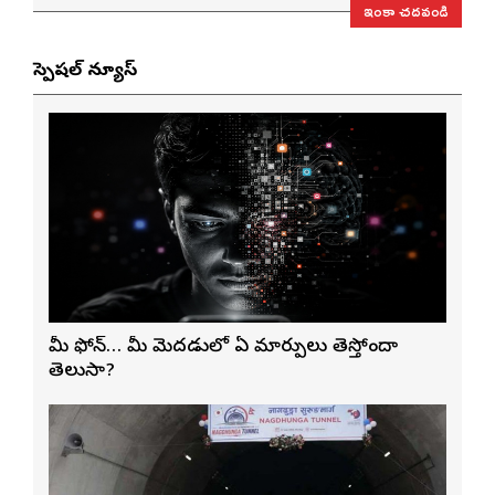
ఇంకా చదవండి
స్పెషల్ న్యూస్
మీ ఫోన్… మీ మెదడులో ఏ మార్పులు తెస్తోందా
తెలుసా?