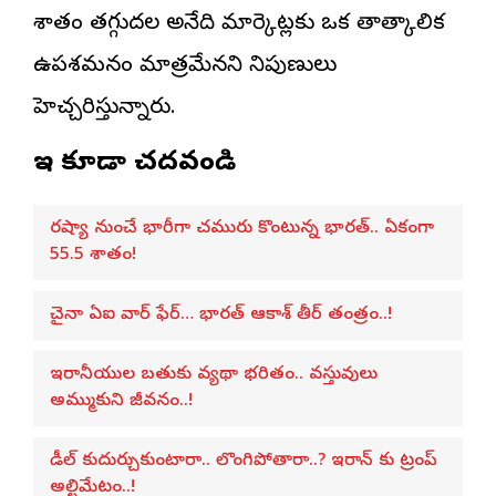
శాతం తగ్గుదల అనేది మార్కెట్లకు ఒక తాత్కాలిక
ఉపశమనం మాత్రమేనని నిపుణులు
హెచ్చరిస్తున్నారు.
ఇవి కూడా చదవండి
రష్యా నుంచే భారీగా చమురు కొంటున్న భారత్.. ఏకంగా
55.5 శాతం!
చైనా ఏఐ వార్ ఫేర్… భారత్ ఆకాశ్ తీర్ తంత్రం..!
ఇరానీయుల బతుకు వ్యథా భరితం.. వస్తువులు
అమ్ముకుని జీవనం..!
డీల్ కుదుర్చుకుంటారా.. లొంగిపోతారా..? ఇరాన్ కు ట్రంప్
అల్టిమేటం..!