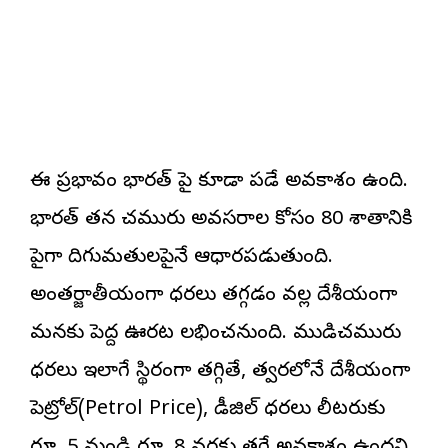
ఈ ప్రభావం భారత్ పై కూడా పడే అవకాశం ఉంది.
భారత్ తన చమురు అవసరాల కోసం 80 శాతానికి
పైగా దిగుమతులపైనే ఆధారపడుతుంది.
అంతర్జాతీయంగా ధరలు తగ్గడం వల్ల దేశీయంగా
మనకు పెద్ద ఊరట లభించనుంది. ముడిచమురు
ధరలు ఇలాగే స్థిరంగా తగ్గితే, త్వరలోనే దేశీయంగా
పెట్రోల్(Petrol Price), డీజిల్ ధరలు లీటరుకు