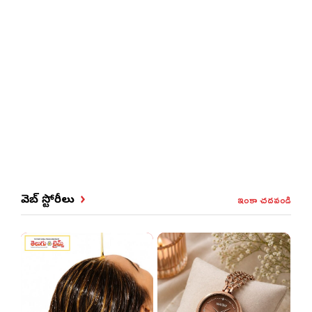
ఇంకా చదవండి
వెబ్ స్టోరీలు
ర