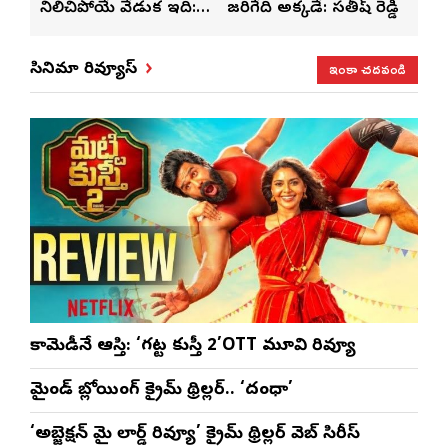
ట్టి
నిలిచిపోయే వేడుక ఇది:
జరిగేది అక్కడే: సతీష్ రెడ్డి
చేస్త
శ్రీధర్ బానాల
ఇంకా చదవండి
సినిమా రివ్యూస్
కామెడీనే ఆస్తి: ‘గట్ట కుస్తీ 2’OTT మూవి రివ్యూ
మైండ్ బ్లోయింగ్ క్రైమ్ థ్రిల్లర్.. ‘దంధా’
‘అబ్జెక్ష‌న్ మై లార్డ్ రివ్యూ’ క్రైమ్ థ్రిల్ల‌ర్ వెబ్ సిరీస్