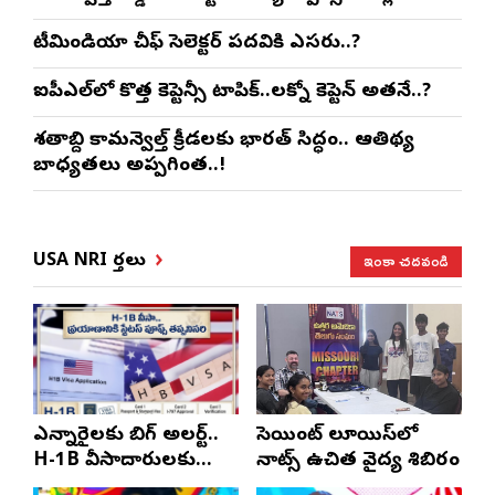
టీమిండియా చీఫ్ సెలెక్టర్ పదవికి ఎసరు..?
ఐపీఎల్‌లో కొత్త కెప్టెన్సీ టాపిక్..లక్నో కెప్టెన్ అతనే..?
శతాబ్ది కామన్వెల్త్ క్రీడలకు భారత్ సిద్ధం.. ఆతిథ్య
బాధ్యతలు అప్పగింత..!
ఇంకా చదవండి
USA NRI వార్తలు
ఎన్నారైలకు బిగ్ అలర్ట్..
సెయింట్ లూయిస్‌లో
H-1B వీసాదారులకు
నాట్స్ ఉచిత వైద్య శిబిరం
ప్రయాణ సమయంలో