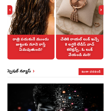
రాత్రి పడుకునే ముందు
చేతికి రాయల్ లుక్ ఇచ్చే
జుట్టుకు నూనె రాస్తే
8 లగ్జరీ లేడీస్ వాచ్
ఏమవుతుంది?
కలెక్షన్స్.. ఓ లుక్
వేయండి మరి!
ఇంకా చదవండి
స్పెషల్ న్యూస్