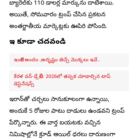
బ్యారెల్‌కు 110 డాలర్ల మార్కును దాటేశాయి.
అయితే, సోమవారం ట్రంప్ చేసిన ప్రకటన
అంతర్జాతీయ మార్కెట్లకు ఊపిరి పోసింది.
ఇవి కూడా చదవండి
ఇంటికి అందం ,అదృష్టం తెచ్చే మొక్కలు ఇవే..
కేరళ వన్-డే ట్రిప్: 2026లో తప్పక చూడాల్సిన టాప్
డెస్టినేషన్స్
ఇరాన్‌తో చర్చలు సానుకూలంగా ఉన్నాయి,
అందుకే 5 రోజుల పాటు దాడులు ఉండవని ట్రంప్
పేర్కొన్నారు. ఈ వార్త బయటకు వచ్చిన
నిమిషాల్లోనే క్రూడ్ ఆయిల్ ధరలు దారుణంగా