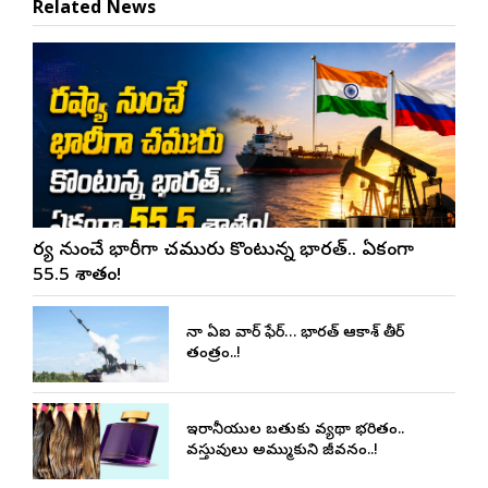
Related News
రష్యా నుంచే భారీగా చమురు కొంటున్న భారత్.. ఏకంగా
55.5 శాతం!
చైనా ఏఐ వార్ ఫేర్… భారత్ ఆకాశ్ తీర్
తంత్రం..!
ఇరానీయుల బతుకు వ్యథా భరితం..
వస్తువులు అమ్ముకుని జీవనం..!