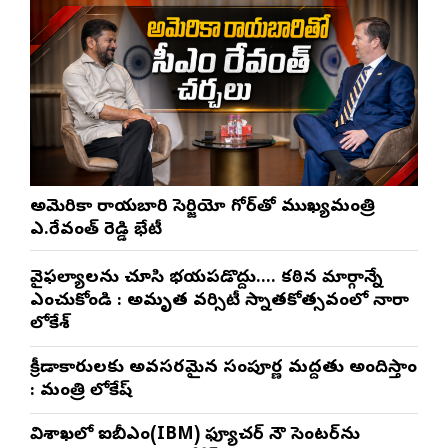
అమెరికా రాయబారి సెర్జియో గోర్‌తో ముఖ్యమంత్రి
ఎ.రేవంత్ రెడ్డి భేటీ
వైఫల్యాలను చూసి భయపడొద్దు…. కఠిన మార్గాన్నే
ఎంచుకోండి : అమృత వర్సిటీ స్నాతకోత్సవంలో నారా
లోకేశ్
క్రీడాకారులకు అవసరమైన సంపూర్ణ మద్దతు అందిస్తాం
: మంత్రి లోకేష్
విశాఖలో ఐబీఎం(IBM) ఫ్యూచర్ నౌ సెంటర్‌ను