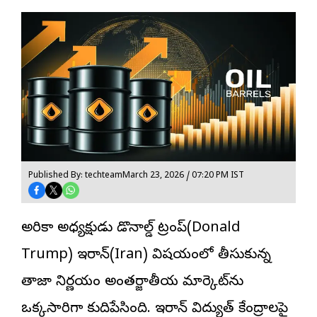
Published By: techteam
March 23, 2026 / 07:20 PM IST
అమెరికా అధ్యక్షుడు డొనాల్డ్ ట్రంప్(Donald
Trump) ఇరాన్(Iran) విషయంలో తీసుకున్న
తాజా నిర్ణయం అంతర్జాతీయ మార్కెట్‌ను
ఒక్కసారిగా కుదిపేసింది. ఇరాన్ విద్యుత్ కేంద్రాలపై