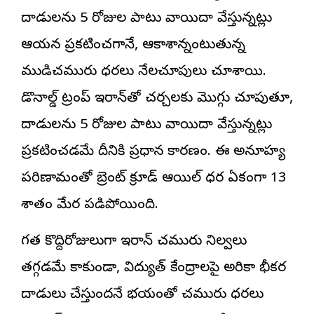
దాడులను 5 రోజుల పాటు వాయిదా వేస్తున్నట్లు
ఆయన ప్రకటించగానే, ఆకాశాన్నంటుతున్న
ముడిచమురు ధరలు
నేలచూపులు చూశాయి.
డొనాల్డ్ ట్రంప్ ఇరాన్‌తో చర్చలకు మొగ్గు చూపుతూ,
దాడులను 5 రోజుల పాటు వాయిదా వేస్తున్నట్లు
ప్రకటించడమే దీనికి ప్రధాన కారణం. ఈ అనూహ్య
పరిణామంతో బ్రెంట్ క్రూడ్ ఆయిల్ ధర ఏకంగా 13
శాతం మేర పడిపోయింది.
గత కొద్దిరోజులుగా ఇరాన్ చమురు నిల్వలు
తగ్గడమే కాకుండా, విద్యుత్ కేంద్రాలపై అమెరికా భీకర
దాడులు చేస్తుందనే భయంతో చమురు ధరలు