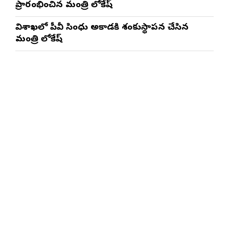
ప్రారంభించిన మంత్రి లోకేష్
విశాఖలో పీవీ సింధు అకాడమీకి శంకుస్థాపన చేసిన
మంత్రి లోకేష్