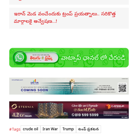
ఇరాన్ మెడ వంచేందుకు ట్రంప్ ప్రయత్నాలు.. సరికొత్త
మార్గాలకై అన్వేషణ…!
crude oil
Iran War
Trump
ట్రంప్ ప్రకటన
#Tags