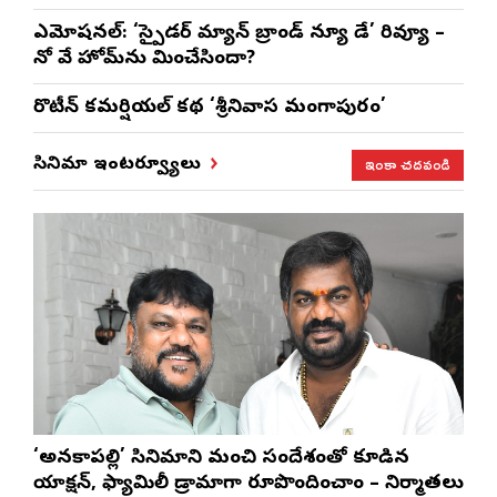
ఎమోష‌న‌ల్‌: ‘స్పైడర్ మ్యాన్ బ్రాండ్ న్యూ డే’ రివ్యూ –
నో వే హోమ్‌ను మించేసిందా?
రొటీన్‌ కమర్షియల్‌ కథ ‘శ్రీనివాస మంగాపురం’
ఇంకా చదవండి
సినిమా ఇంటర్వ్యూలు
‘అనకాపల్లి’ సినిమాని మంచి సందేశంతో కూడిన
యాక్షన్, ఫ్యామిలీ డ్రామాగా రూపొందించాం – నిర్మాతలు