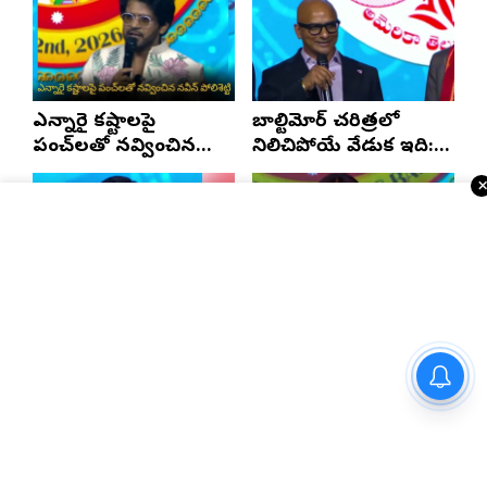
స్టేటస్ ప్రూఫ్స్ తప్పనిసరి..!
ఎన్నారై కష్టాలపై
బాల్టిమోర్ చరిత్రలో
పంచ్‌లతో నవ్వించిన
నిలిచిపోయే వేడుక ఇది:
నవీన్ పోలిశెట్టి
శ్రీధర్ బానాల
2028లో ఆటా
తెలుగు సంస్కృతిని ఏకం
మహాసభలు జరిగేది
చేస్తున్నారు: అనన్య
అక్కడే: సతీష్ రెడ్డి
నాగళ్ల
ఏకంగా హిమాలయాన్నే చీల్చి దారి
వేసిన నేపాల్!
Telugu Times E-Paper