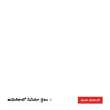
ఇంకా చదవండి
అమెరికాలో సినిమా వార్తలు