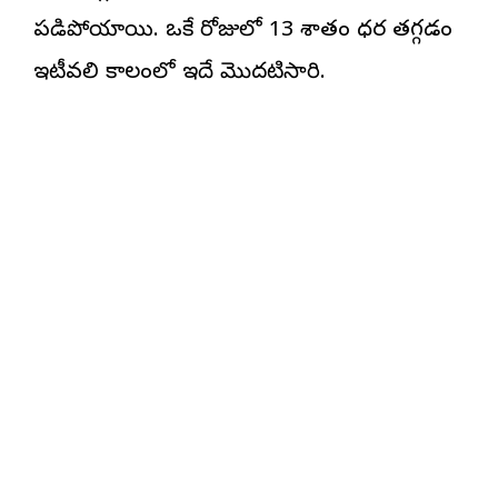
పడిపోయాయి. ఒకే రోజులో 13 శాతం ధర తగ్గడం
ఇటీవలి కాలంలో ఇదే మొదటిసారి.