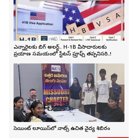
ఎన్నారైలకు బిగ్ అలర్ట్.. H-1B వీసాదారులకు
ప్రయాణ సమయంలో స్టేటస్ ప్రూఫ్స్ తప్పనిసరి..!
సెయింట్ లూయిస్‌లో నాట్స్ ఉచిత వైద్య శిబిరం