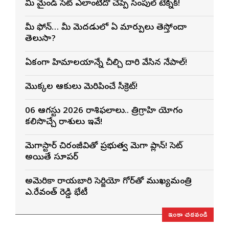
మీ మైండ్ సెట్ ఎలాంటిదో చెప్పే సింపుల్ టెక్నిక్!
మీ ఫోన్… మీ మెదడులో ఏ మార్పులు తెస్తోందా
తెలుసా?
ఏకంగా హిమాలయాన్నే చీల్చి దారి వేసిన నేపాల్!
మొక్కల ఆకులు మెరిపించే సీక్రెట్!
06 ఆగస్టు 2026 రాశిఫలాలు.. త్రిగ్రాహి యోగం
కలిసొచ్చే రాశులు ఇవే!
మెగాస్టార్ చిరంజీవితో ప్రభుత్వ మెగా ప్లాన్! సెట్
అయితే సూపర్
అమెరికా రాయబారి సెర్జియో గోర్‌తో ముఖ్యమంత్రి
ఎ.రేవంత్ రెడ్డి భేటీ
ఇంకా చదవండి