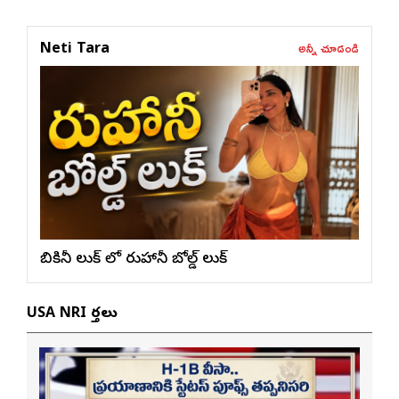
అన్నీ చూడండి
Neti Tara
బికినీ లుక్ లో రుహానీ బోల్డ్ లుక్
USA NRI వార్తలు