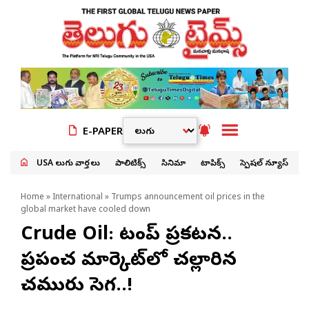
E-PAPER
USA తెలుగు వార్తలు
పాలిటిక్స్
సినిమా
టాపిక్స్
స్పెషల్ న్యూస్
Home
»
International
» Trumps announcement oil prices in the
global market have cooled down
Crude Oil: ట్రంప్ ప్రకటన..
ప్రపంచ మార్కెట్‌లో చల్లారిన
చమురు సెగ..!