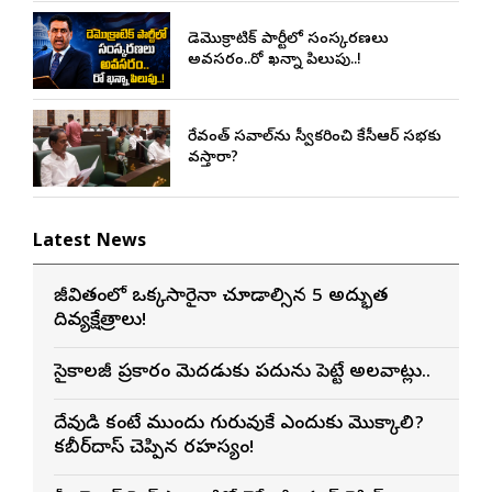
డెమొక్రాటిక్ పార్టీలో సంస్కరణలు
అవసరం..రో ఖన్నా పిలుపు..!
రేవంత్ సవాల్‌ను స్వీకరించి కేసీఆర్ సభకు
వస్తారా?
Latest News
జీవితంలో ఒక్కసారైనా చూడాల్సిన 5 అద్భుత
దివ్యక్షేత్రాలు!
సైకాలజీ ప్రకారం మెదడుకు పదును పెట్టే అలవాట్లు..
దేవుడి కంటే ముందు గురువుకే ఎందుకు మొక్కాలి?
కబీర్‌దాస్ చెప్పిన రహస్యం!