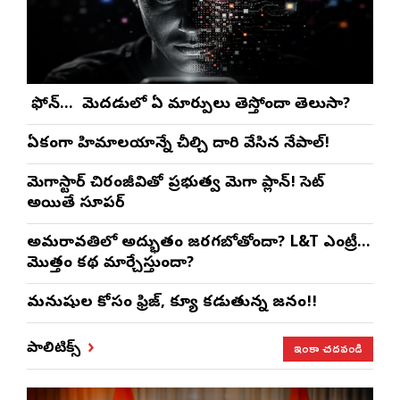
మీ ఫోన్… మీ మెదడులో ఏ మార్పులు తెస్తోందా తెలుసా?
ఏకంగా హిమాలయాన్నే చీల్చి దారి వేసిన నేపాల్!
మెగాస్టార్ చిరంజీవితో ప్రభుత్వ మెగా ప్లాన్! సెట్
అయితే సూపర్
అమరావతిలో అద్భుతం జరగబోతోందా? L&T ఎంట్రీ…
మొత్తం కథ మార్చేస్తుందా?
మనుషుల కోసం ఫ్రిజ్, క్యూ కడుతున్న జనం!!
ఇంకా చదవండి
పాలిటిక్స్