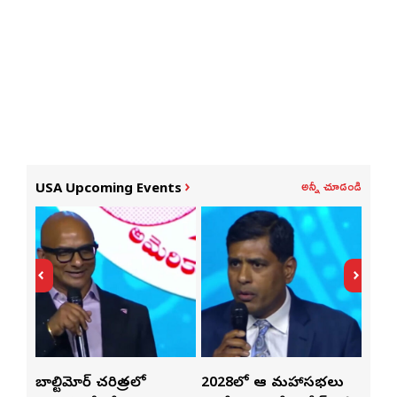
అన్నీ చూడండి
USA Upcoming Events
్‌లతో
బాల్టిమోర్ చరిత్రలో
2028లో ఆటా మహాసభలు
తెలు