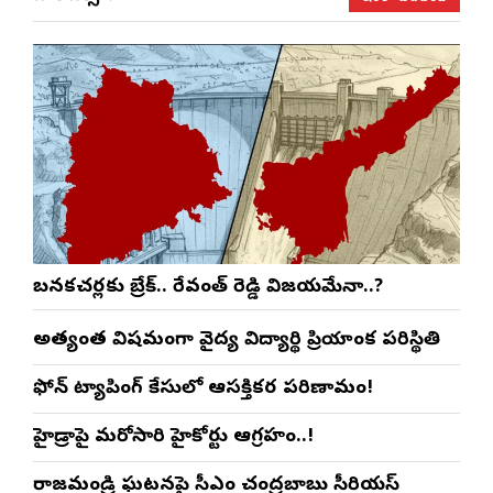
బనకచర్లకు బ్రేక్.. రేవంత్ రెడ్డి విజయమేనా..?
అత్యంత విషమంగా వైద్య విద్యార్థిని ప్రియాంక పరిస్థితి
ఫోన్ ట్యాపింగ్ కేసులో ఆసక్తికర పరిణామం!
హైడ్రాపై మరోసారి హైకోర్టు ఆగ్రహం..!
రాజమండ్రి ఘటనపై సీఎం చంద్రబాబు సీరియస్