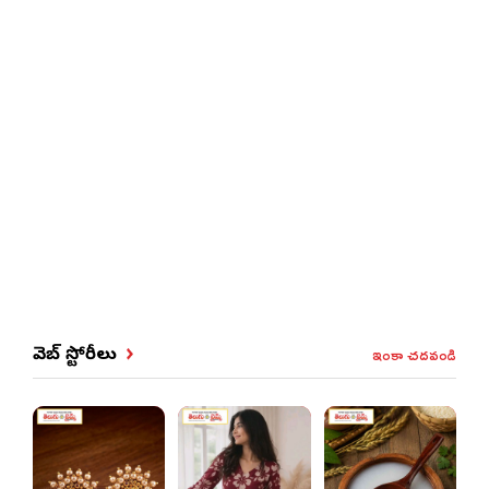
ఇంకా చదవండి
వెబ్ స్టోరీలు