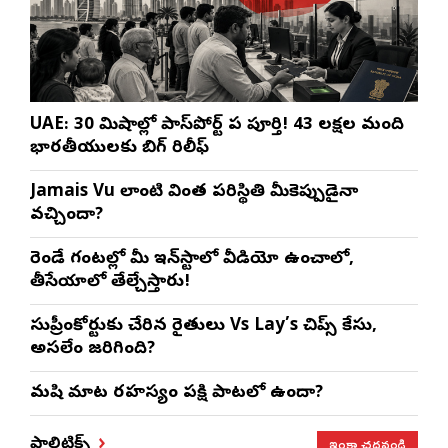
UAE: 30 నిమిషాల్లో పాస్‌పోర్ట్ పని పూర్తి! 43 లక్షల మంది
భారతీయులకు బిగ్ రిలీఫ్
Jamais Vu లాంటి వింత పరిస్థితి మీకెప్పుడైనా
వచ్చిందా?
రెండే గంటల్లో మీ ఇన్‌స్టాలో వీడియో ఉంచాలో,
తీసేయాలో తేల్చేస్తారు!
సుప్రీంకోర్టుకు చేరిన రైతులు Vs Lay’s చిప్స్‌ కేసు,
అసలేం జరిగింది?
మనిషి మాట రహస్యం పక్షి పాటలో ఉందా?
ఇంకా చదవండి
పాలిటిక్స్