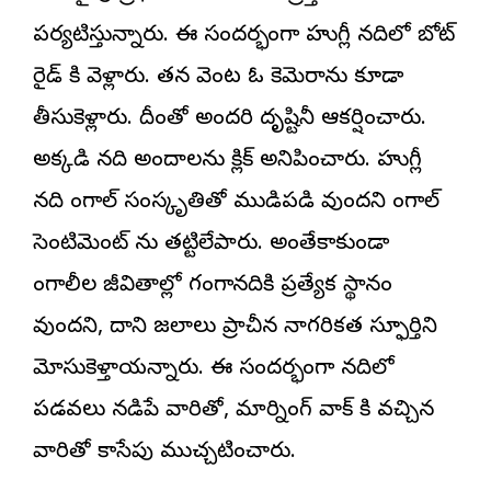
పర్యటిస్తున్నారు. ఈ సందర్భంగా హుగ్లీ నదిలో బోట్
రైడ్ కి వెళ్లారు. తన వెంట ఓ కెమెరాను కూడా
తీసుకెళ్లారు. దీంతో అందరి దృష్టినీ ఆకర్షించారు.
అక్కడి నది అందాలను క్లిక్ అనిపించారు. హుగ్లీ
నది బెంగాల్ సంస్కృతితో ముడిపడి వుందని బెంగాల్
సెంటిమెంట్ ను తట్టిలేపారు. అంతేకాకుండా
బెంగాలీల జీవితాల్లో గంగానదికి ప్రత్యేక స్థానం
వుందని, దాని జలాలు ప్రాచీన నాగరికత స్ఫూర్తిని
మోసుకెళ్తాయన్నారు. ఈ సందర్భంగా నదిలో
పడవలు నడిపే వారితో, మార్నింగ్ వాక్ కి వచ్చిన
వారితో కాసేపు ముచ్చటించారు.