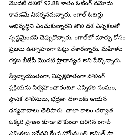
మెుదటి దశలో 92.88 శాతం ఓటింగ్ నమోదు
కావడమే నిదర్శనమన్నారు. బెంగాల్ ఓటర్లు
అభివృద్ధిని ఎంచుకున్నారని తొలి దశ ఎన్నికలతో
స్పష్టమైందని చెప్పుకొచ్చారు. బెంగాల్‌లో మార్పు కోసం
ప్రజలు ఉత్సాహంగా ఓట్లు వేశారన్నారు. మహిళల
రక్షణ బీజేపీ మొదటి ప్రాధాన్యత అని పేర్కొన్నారు.
స్వేచ్ఛాయుతంగా, నిష్పక్షపాతంగా పోలింగ్
ప్రక్రియను నిర్వహించారంటూ ఎన్నికల సంఘం,
స్థానిక పోలీసులు, భద్రతా దళాలకు ఆయన
ధన్యవాదాలు తెలిపారు. చాలా కాలం తర్వాత
ఒక్కరి ప్రాణం కూడా పోకుండా జరిగిన బెంగాల్
ఎన్నికలు ఇవేనని కేంద్ర హోంమంత్రి అమిత్ షా