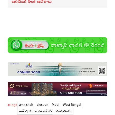
ఆర్‌బీఐకి కీలక ఆదేశాలు
amit shah
election
Modi
West Bengal
#Tags
అమిత్ షా కూడా బెంగాల్ లోనే.. ఎందుకంటే..