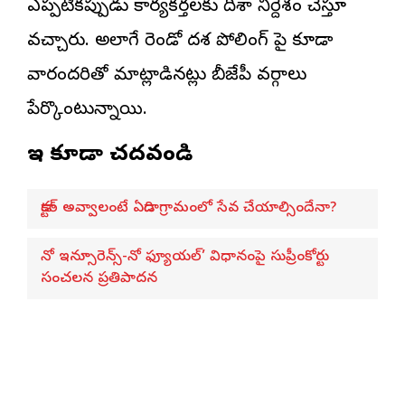
ఎప్పటికప్పుడు కార్యకర్తలకు దిశా నిర్దేశం చేస్తూ
వచ్చారు. అలాగే రెండో దశ పోలింగ్ పై కూడా
వారందరితో మాట్లాడినట్లు బీజేపీ వర్గాలు
పేర్కొంటున్నాయి.
ఇవి కూడా చదవండి
డాక్టర్ అవ్వాలంటే ఏడాది గ్రామంలో సేవ చేయాల్సిందేనా?
నో ఇన్సూరెన్స్-నో ఫ్యూయల్’ విధానంపై సుప్రీంకోర్టు
సంచలన ప్రతిపాదన