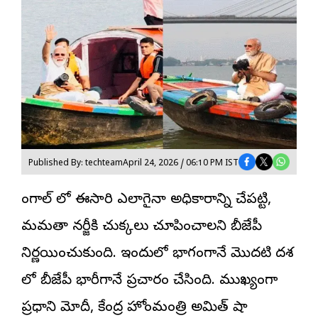
Published By: techteam
April 24, 2026 / 06:10 PM IST
బెంగాల్ లో ఈసారి ఎలాగైనా అధికారాన్ని చేపట్టి,
మమతా బెనర్జీకి చుక్కలు చూపించాలని
బీజేపీ
నిర్ణయించుకుంది. ఇందులో భాగంగానే మొదటి దశ
లో బీజేపీ భారీగానే ప్రచారం చేసింది. ముఖ్యంగా
ప్రధాని మోదీ, కేంద్ర హోంమంత్రి అమిత్ షా