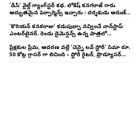
‘డీసీ’ వైల్డ్ గ్యాంగ్‌స్టర్ కథ. లోకేష్ కనగరాజ్ గారు
అద్భుతమైన పెర్ఫార్మెన్స్ ఇచ్చారు : దర్శకుడు అరుణ్
మాథేశ్వరన్
‘కొరియన్ కనకరాజు’ కడుపుబ్బా నవ్వించే నాన్‌స్టాప్
ఎంటర్‌టైనర్. రెండు డైమెన్షన్స్ ఉన్న పాత్రలో
నటించడం చాలా సంతృప్తినిచ్చింది : వరుణ్ తేజ్
ప్రేక్షకుల ప్రేమ, ఆదరణ వల్లే ‘చెన్నై లవ్ స్టోరీ’ సినిమా రూ.
50 కోట్ల గ్రాసర్ గా నిలిచింది – స్టోరీ రైటర్, ప్రొడ్యూసర్
సాయి రాజేష్