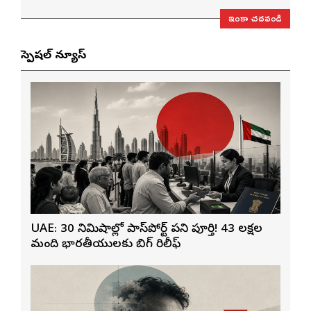
ఇంకా చదవండి
స్పెషల్ న్యూస్
UAE: 30 నిమిషాల్లో పాస్‌పోర్ట్ పని పూర్తి! 43 లక్షల
మంది భారతీయులకు బిగ్ రిలీఫ్