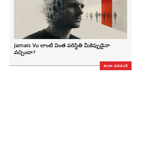
Jamais Vu లాంటి వింత పరిస్థితి మీకెప్పుడైనా
వచ్చిందా?
ఇంకా చదవండి