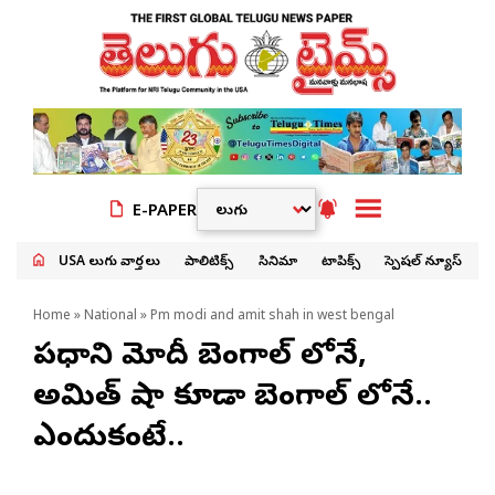
E-PAPER
USA తెలుగు వార్తలు
పాలిటిక్స్
సినిమా
టాపిక్స్
స్పెషల్ న్యూస్
Home
»
National
» Pm modi and amit shah in west bengal
ప్రధాని మోదీ బెంగాల్ లోనే,
అమిత్ షా కూడా బెంగాల్ లోనే..
ఎందుకంటే..