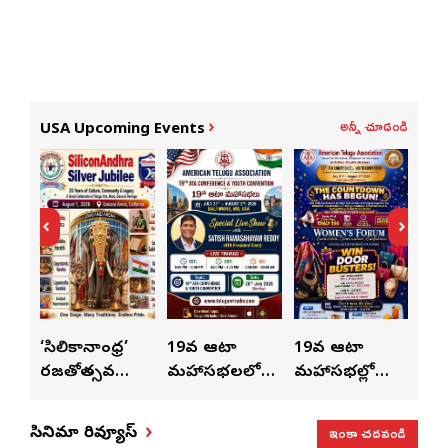
అన్నీ చూడండి
USA Upcoming Events
ుంచి
‘సిలికానాంధ్ర’
19వ ఆటా
19వ ఆటా
19
రజతోత్సవ
మహాసభలలో
మహాసభల్లో
మహా
సంబరాలు…
సతీశ్
మహిళల కోసం
‘వి
కుంభ హారతి
రామసహాయం
ప్రత్యేకంగా
పరి
ఇంకా చదవండి
సినిమా రివ్యూస్
ప్రత్యేకం
రెడ్డి ప్రత్యేక లైవ్
‘ఉమెన్స్ ఫోరమ్’
కార