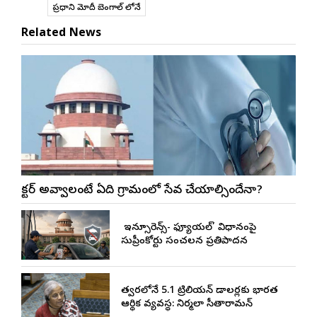
ప్రధాని మోదీ బెంగాల్ లోనే
Related News
డాక్టర్ అవ్వాలంటే ఏడాది గ్రామంలో సేవ చేయాల్సిందేనా?
నో ఇన్సూరెన్స్-నో ఫ్యూయల్’ విధానంపై
సుప్రీంకోర్టు సంచలన ప్రతిపాదన
త్వరలోనే 5.1 ట్రిలియన్ డాలర్లకు భారత
ఆర్థిక వ్యవస్థ: నిర్మలా సీతారామన్