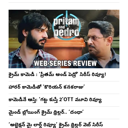
ళా’
షో
వేడుకలు
క్రైమ్ కామెడీ : ‘ప్రీతమ్ అండ్ పెడ్రో’ సిరీస్ రివ్యూ!
హారర్ కామెడీతో ‘కొరియన్ కనకరాజు’
కామెడీనే ఆస్తి: ‘గట్ట కుస్తీ 2’OTT మూవి రివ్యూ
మైండ్ బ్లోయింగ్ క్రైమ్ థ్రిల్లర్.. ‘దంధా’
‘అబ్జెక్ష‌న్ మై లార్డ్ రివ్యూ’ క్రైమ్ థ్రిల్ల‌ర్ వెబ్ సిరీస్