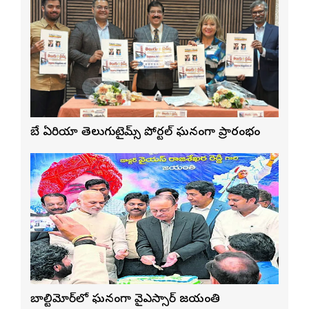
బే ఏరియా తెలుగుటైమ్స్ పోర్టల్ ఘనంగా ప్రారంభం
బాల్టిమోర్‌లో ఘనంగా వైఎస్సార్‌ జయంతి