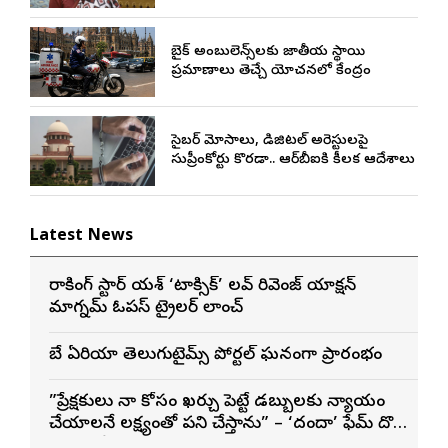
బైక్ అంబులెన్స్‌లకు జాతీయ స్థాయి
ప్రమాణాలు తెచ్చే యోచనలో కేంద్రం
సైబర్ మోసాలు, డిజిటల్ అరెస్టులపై
సుప్రీంకోర్టు కొరడా.. ఆర్‌బీఐకి కీలక ఆదేశాలు
Latest News
రాకింగ్ స్టార్ యశ్ ‘టాక్సిక్’ లవ్ రివెంజ్ యాక్షన్
మాగ్నమ్ ఓపస్‌ ట్రైలర్ లాంచ్
బే ఏరియా తెలుగుటైమ్స్ పోర్టల్ ఘనంగా ప్రారంభం
”ప్రేక్షకులు నా కోసం ఖర్చు పెట్టే డబ్బులకు న్యాయం
చేయాలనే లక్ష్యంతో పని చేస్తాను” – ‘దందా’ ఫేమ్ దొర
సాయి తేజ