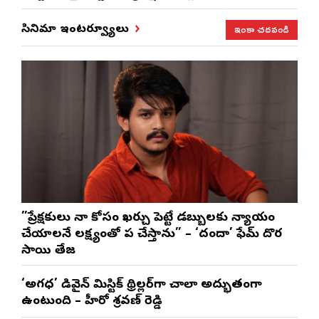
ఇంకా చదవండి
సినిమా ఇంటర్వ్యూలు
”ప్రేక్షకులు నా కోసం ఖర్చు పెట్టే డబ్బులకు న్యాయం
చేయాలనే లక్ష్యంతో పని చేస్తాను” – ‘దందా’ ఫేమ్ దొర
సాయి తేజ
‘అగధ’ డివైన్ మిస్టిక్ థ్రిల్లర్‌గా చాలా అద్భుతంగా
ఉంటుంది – హీరో శ్రవణ్ రెడ్డి