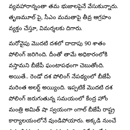
వ్యవహారాన్నంతా తమ భుజాలపైనే వేసుకున్నారు.
తృణమూల్ పై, సీఎం మమతాపై తీవ్ర ఆగ్రహం
వ్యక్తం చేస్తూ, విమర్శలకు దిగారు.
మరోవైపు మొదటి దశలో దాదాపు 90 శాతం
పోలింగ్ జరిగింది. దీంతో తామే అధికారంలోకి
వస్తామని బీజేపీ ఘంటాపథంగా చెబుతోంది.
అయితే.. రెండో దశ పోలింగ్ నేపథ్యంలో బీజేపీ
మరింత అలర్ట్ అయ్యింది. ఇప్పటికే మొదటి దశ
పోలింగ్ జరుగుతున్న సమయంలో కేంద్ర హోం
మంత్రి అమిత్ షా స్వయంగా బెంగాల్ బీజేపీ రాష్ట్ర
కార్యాలయంలోనే వుండిపోయారు. అక్కడి నుంచే