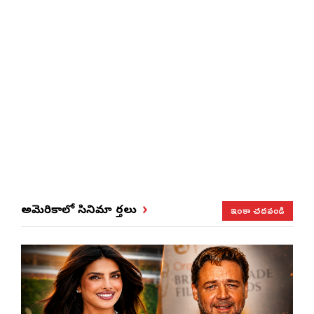
ఇంకా చదవండి
అమెరికాలో సినిమా వార్తలు