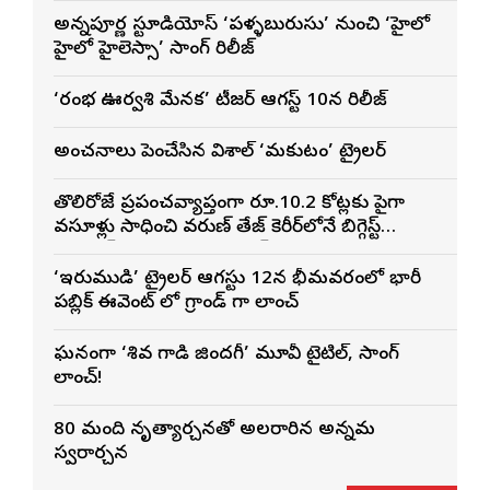
అన్నపూర్ణ స్టూడియోస్ ‘పళ్ళబురుసు’ నుంచి ‘హైలో
హైలో హైలెస్సా’ సాంగ్ రిలీజ్
‘రంభ ఊర్వశి మేనక’ టీజర్ ఆగస్ట్ 10న రిలీజ్
అంచనాలు పెంచేసిన విశాల్ ‘మకుటం’ ట్రైలర్
తొలిరోజే ప్రపంచవ్యాప్తంగా రూ.10.2 కోట్లకు పైగా
వసూళ్లు సాధించి వరుణ్ తేజ్ కెరీర్‌లోనే బిగ్గెస్ట్
ఓపెనింగ్‌గా నిలిచిన ‘కొరియన్ కనకరాజు’
‘ఇరుముడి’ ట్రైలర్ ఆగస్టు 12న భీమవరంలో భారీ
పబ్లిక్ ఈవెంట్ లో గ్రాండ్ గా లాంచ్
ఘనంగా ‘శివ గాడి జింద‌గీ’ మూవీ టైటిల్, సాంగ్
లాంచ్!
80 మంది నృత్యార్చనతో అలరారిన అన్నమ
స్వరార్చన