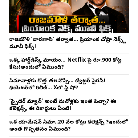
రాజమౌళి ‘వారణాసి’ తర్వాత… ప్రియాంక చోప్రా నెక్స్ట్
మూవీ ఫిక్స్!
ఒక్క హార్డ్‌డిస్క్ మాయం… Netflix పై రూ.900 కోట్ల
కేసు!అందులో ఏముంది?
సినిమావాళ్లకు కొత్త తలనొప్పి… ట్విట్టర్ పైరసీ!
థియేటర్‌లో రిలీజ్… Xలో ఫ్రీ షో?
‘స్పైడర్ మ్యాన్’ అంటే మనోళ్లకు ఇంత పిచ్చా? ఈ
కలెక్షన్స్, ఈ రికార్డులు ఏంటి!
ఒక యానిమేషన్ సినిమా..20 వేల కోట్లు కలెక్షన్స్ ?ఇందులో
అంత గొప్పతనం ఏముంది?