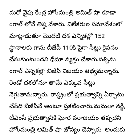
మరో వైపు కేంద్ర హోంమంత్రి అమిత్ షా కూడా
బెంగాల్ లోనే తిష్ఠ వేశారు. విలేకరుల సమావేశంలో
మాట్లాడుతూ మెుదటి దశ ఎన్నికల్లో 152
స్థానాలకు గాను బీజేపీ 110కి పైగా సీట్లు కైవసం
చేసుకుంటుందని ధీమా వ్యక్తం చేశారు.పశ్చిమ
బెంగాల్ ఎన్నికల్లో బీజేపీ విజయం తథ్యమన్నారు.
రెండో దశలోనూ తామే ఎక్కువ సీట్లు
నెగ్గుతామన్నారు. రాష్ట్రంలో ప్రభుత్వాన్ని ఏర్పాటు
చేసేది బీజీపీనే అంటూ ప్రకటించారు.మమతా బెనర్జీ,
టీఎంసీ ప్రభుత్వానికి ఘోర పరాజయం తప్పదని
హోంమంత్రి అమిత్ షా జోస్యం చెప్పారు. అందుకు