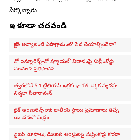
పేర్కొన్నారు.
ఇవి కూడా చదవండి
డాక్టర్ అవ్వాలంటే ఏడాది గ్రామంలో సేవ చేయాల్సిందేనా?
నో ఇన్సూరెన్స్-నో ఫ్యూయల్’ విధానంపై సుప్రీంకోర్టు
సంచలన ప్రతిపాదన
త్వరలోనే 5.1 ట్రిలియన్ డాలర్లకు భారత ఆర్థిక వ్యవస్థ:
నిర్మలా సీతారామన్
బైక్ అంబులెన్స్‌లకు జాతీయ స్థాయి ప్రమాణాలు తెచ్చే
యోచనలో కేంద్రం
సైబర్ మోసాలు, డిజిటల్ అరెస్టులపై సుప్రీంకోర్టు కొరడా..