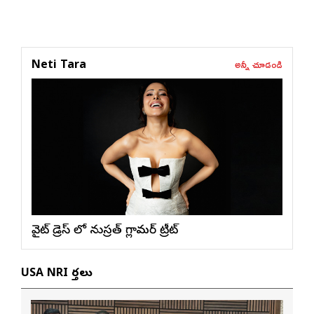
అన్నీ చూడండి
Neti Tara
వైట్ డ్రెస్ లో నుస్ర‌త్ గ్లామ‌ర్ ట్రీట్
USA NRI వార్తలు