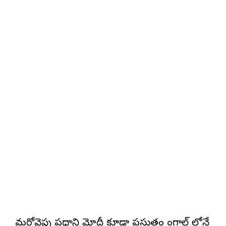
మరోవైపు ప్రధాని మోదీ కూడా ప్రస్తుతం బెంగాల్ లోనే