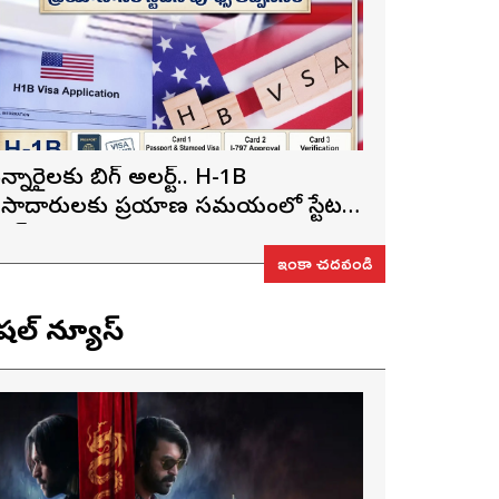
న్నారైలకు బిగ్ అలర్ట్.. H-1B
ీసాదారులకు ప్రయాణ సమయంలో స్టేటస్
్రూఫ్స్ తప్పనిసరి..!
ఇంకా చదవండి
ెషల్ న్యూస్