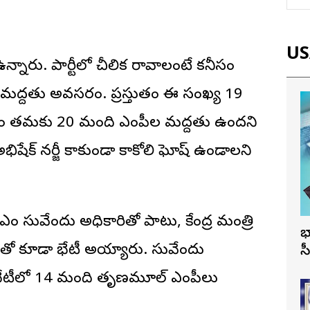
USA
్నారు. పార్టీలో చీలిక రావాలంటే కనీసం
ద్దతు అవసరం. ప్రస్తుతం ఈ సంఖ్య 19
ర్గం తమకు 20 మంది ఎంపీల మద్దతు ఉందని
ేక్ బెనర్జీ కాకుండా కాకోలి ఘోష్ ఉండాలని
సీఎం సువేందు అధికారితో పాటు, కేంద్ర మంత్రి
భ
వ్ తో కూడా భేటీ అయ్యారు. సువేందు
స
ఈ భేటీలో 14 మంది తృణమూల్ ఎంపీలు