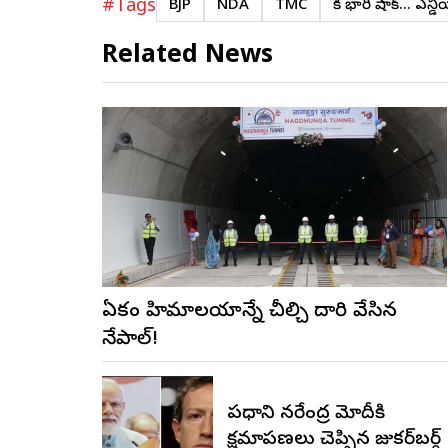
#Tags
BJP
NDA
TMC
దీదీకి భారీ షాక్..
Related News
ఏకంగా హిమాలయాన్నే చీల్చి దారి వేసిన
నేపాల్!
ప్రధాని నరేంద్ర మోదీకి
క్షమాపణలు చెప్పిన జుకర్‌బర్గ్