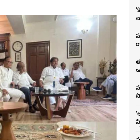
ట
‘
న
ఉ
స
మ
ర
త
ఆ
వ
స
‘
వ
క