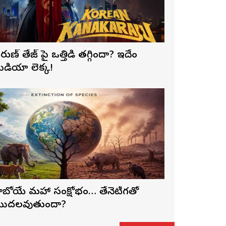
రుణ్ తేజ్‌ పై ఒత్తిడి తగ్గిందా? ఇదేం
ీడియా లెక్క!
ాబోయే మహా సంక్షోభం… తేనెటీగతో
ొదలవుతుందా?