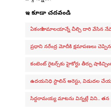
ఇవి కూడా చదవండి
ఏకంగా హిమాలయాన్నే చీల్చి దారి వేసిన నేప
ప్రధాని నరేంద్ర మోదీకి క్షమాపణలు చెప్పిన 
కంటెంట్ రైటర్స్‌కు హైకోర్టు తీర్పు షాకిచ్చి
ఉదయనిధి స్టాలిన్ అరెస్టు, విడుదల చేయ
సిద్దరామయ్య మాటను విన్నట్లే విని.. 