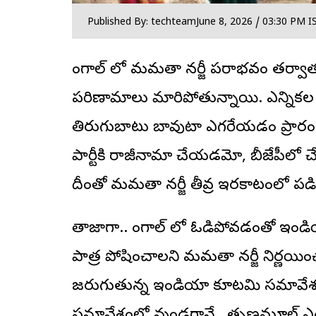
Published By: techteam
June 8, 2026 / 03:30 PM I
బెంగాల్ లో మమతా బెనర్జీ పరాభవం తర
పరిణామాలు మారిపోతున్నాయి. ఎన్నికల ఫ
తిరుగుబాటు బావుటా ఎగరేయడం ప్రారం
పార్టీకి రాజీనామా చేయడమో, బీజేపీలో
దీంతో మమతా బెనర్జీ తీవ్ర ఇరకాటంలో ప
తాజాగా.. బెంగాల్ లో ఓడిపోవడంతో ఇండియ
పాత్ర పోషించాలని మమతా బెనర్జీ నిర్
జరుగుతున్న ఇండియా కూటమి సమావేశంలో
సమావేశంలో వుండగానే.. తృణమూల్ ఎంప