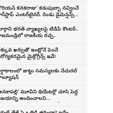
్రైలర్
కొరియన్ కనకరాజు’ కడుపుబ్బా నవ్వించే
ాన్‌స్టాప్ ఎంటర్‌టైనర్. రెండు డైమెన్షన్స్
న్న పాత్రలో నటించడం చాలా
ంతృప్తినిచ్చింది : వరుణ్ తేజ్
ార్గాని భరత్ వ్యాఖ్యలపై టీడీపీ కౌంటర్..
ాజమండ్రిలో రాజకీయ రచ్చ..
క్కువ ఖర్చుతో ఇంట్లోనే పెంచే
రోగ్యకరమైన మైక్రోగ్రీన్స్ ఇవే!
ర్షాకాలంలో జుట్టు సమస్యలకు నేచురల్
ొల్యూషన్
అనకాపల్లి’ మూవీని థియేటర్లో చూసి పెద్ద
ిజయాన్ని అందించాలని
ోరుకుంటున్నాను.. సోనూ సూద్