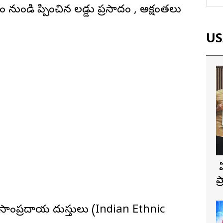
నుండి తెప్పించిన లడ్డు ప్రసాదం , అక్షంతలు
USA
బ
ప
ాంప్రదాయ దుస్తులు (Indian Ethnic