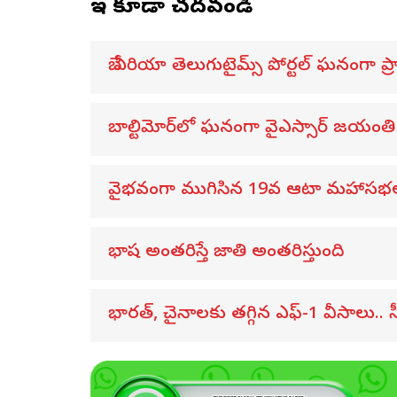
ఇవి కూడా చదవండి
బే ఏరియా తెలుగుటైమ్స్ పోర్టల్ ఘనంగా ప
బాల్టిమోర్‌లో ఘనంగా వైఎస్సార్‌ జయంతి
వైభవంగా ముగిసిన 19వ ఆటా మహాసభ
భాష అంతరిస్తే జాతి అంతరిస్తుంది
భారత్, చైనాలకు తగ్గిన ఎఫ్-1 వీసాలు.. స