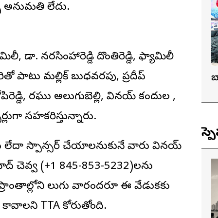
్స్ అనుమతి లేదు.
ామిలీ, డా. నరసింహారెడ్డి దొంతిరెడ్డి, ఫ్యామిలీ
వీరితో పాటు మల్లిక్ బుధవరపు, ప్రదీప్
బ
పిరెడ్డి, రఘు అలుగుబెల్లి, వినయ్ కందుల ,
ర్లుగా సహకరిస్తున్నారు.
స్ప
లేదా స్పాన్సర్ చేయాలనుకునే వారు వినయ్
ోద్ చెవ్వ (+1 845-853-5232)లను
ప్రాంతాల్లోని తెలుగు వారందరూ ఈ వేడుకకు
 కావాలని TTA కోరుతోంది.