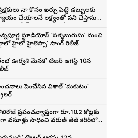
ప్రేక్షకులు నా కోసం ఖర్చు పెట్టే డబ్బులకు
్యాయం చేయాలనే లక్ష్యంతో పని చేస్తాను”
 ‘దందా’ ఫేమ్ దొర సాయి తేజ
న్నపూర్ణ స్టూడియోస్ ‘పళ్ళబురుసు’ నుంచి
హైలో హైలో హైలెస్సా’ సాంగ్ రిలీజ్
రంభ ఊర్వశి మేనక’ టీజర్ ఆగస్ట్ 10న
ిలీజ్
ంచనాలు పెంచేసిన విశాల్ ‘మకుటం’
్రైలర్
ొలిరోజే ప్రపంచవ్యాప్తంగా రూ.10.2 కోట్లకు
ైగా వసూళ్లు సాధించి వరుణ్ తేజ్ కెరీర్‌లోనే
ిగ్గెస్ట్ ఓపెనింగ్‌గా నిలిచిన ‘కొరియన్
నకరాజు’