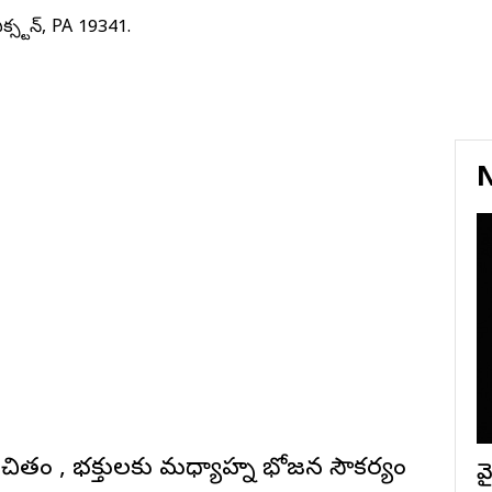
క్స్టన్, PA 19341.
N
చితం , భక్తులకు మధ్యాహ్న భోజన సౌకర్యం
వై