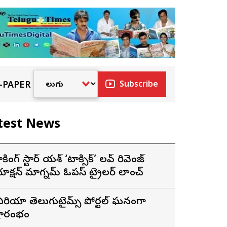
-PAPER
Subscribe
test News
ాకింగ్ స్టార్ యశ్ ‘టాక్సిక్’ లవ్ రివెంజ్
ాక్షన్ మాగ్నమ్ ఓపస్‌ ట్రైలర్ లాంచ్
ే ఏరియా తెలుగుటైమ్స్ పోర్టల్ ఘనంగా
్రారంభం