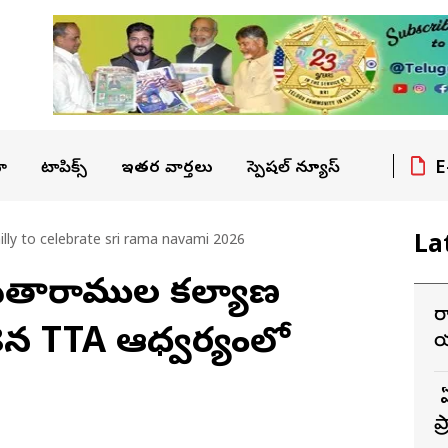
E
ా
టాపిక్స్
ఇతర వార్తలు
స్పెషల్ న్యూస్
La
illy to celebrate sri rama navami 2026
ీ సీతారాముల కల్యాణ
ర
8న TTA ఆధ్వర్యంలో
య
బ
ప