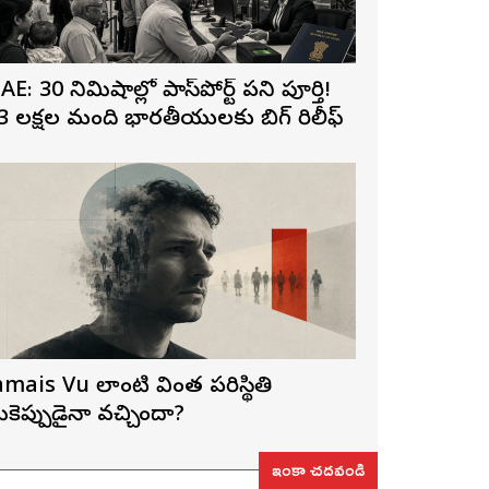
AE: 30 నిమిషాల్లో పాస్‌పోర్ట్ పని పూర్తి!
3 లక్షల మంది భారతీయులకు బిగ్ రిలీఫ్
amais Vu లాంటి వింత పరిస్థితి
ీకెప్పుడైనా వచ్చిందా?
ఇంకా చదవండి