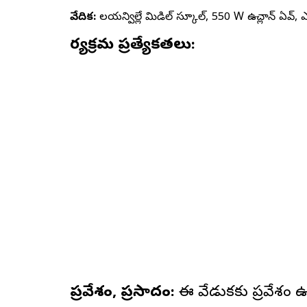
వేదిక:
లయన్విల్లే మిడిల్ స్కూల్, 550 W ఉచ్లాన్ ఏవ్, ఎ
కార్యక్రమ ప్రత్యేకతలు:
ప్రవేశం, ప్రసాదం:
ఈ వేడుకకు ప్రవేశం ఉ