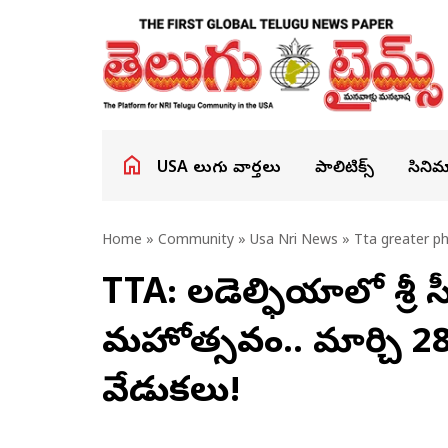
USA తెలుగు వార్తలు
పాలిటిక్స్
సినిమ
Home
»
Community
»
Usa Nri News
» Tta greater ph
TTA: ఫిలడెల్ఫియాలో శ్ర
మహోత్సవం.. మార్చి 2
వేడుకలు!