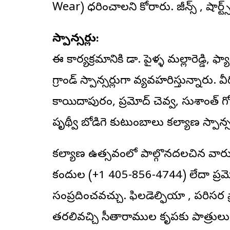
Wear) ధరించాలని కోరారు. జీన్స్ , షార్ట
స్పాన్సర్లు:
ఈ కార్యక్రమానికి డా. పైళ్ళ మల్లారెడ్డి, ఫ్య
గ్రాండ్ స్పాన్సర్లుగా వ్యవహరిస్తున్నారు. 
కాయిదాపురం, ప్రమోద్ చెవ్వ, సుశాంత్ గో
పృథ్వీ బోడిగె కుటుంబాలు కల్యాణ స్పాన్స
కల్యాణ ఉత్సవంలో పాల్గొనదలచిన వారు 
కందుల (+1 405-856-4744) లేదా ప్రమ
సంప్రదించవచ్చు. ఫిలడెల్ఫియా , పరిసర 
తరలివచ్చి సీతారాముల కృపకు పాత్రులు