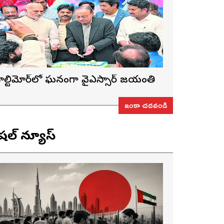
ాల్టిమోర్‌లో ఘనంగా వైఎస్సార్‌ జయంతి
ఇంకా చదవండి
ెషల్ న్యూస్