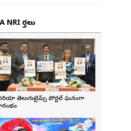
 NRI వార్తలు
ే ఏరియా తెలుగుటైమ్స్ పోర్టల్ ఘనంగా
్రారంభం