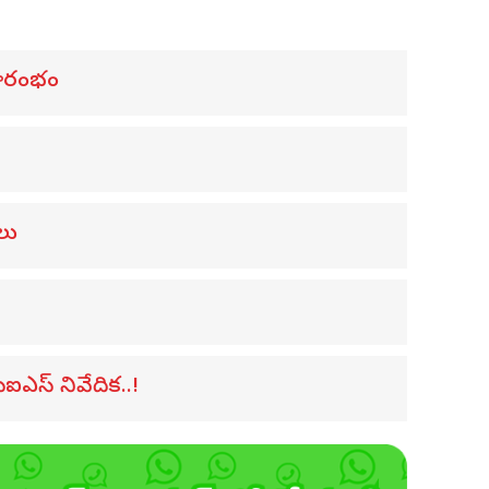
్రారంభం
లు
ీఐఎస్ నివేదిక..!