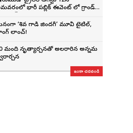
ఇరుముడి’ ట్రైలర్ ఆగస్టు 12న
ీమవరంలో భారీ పబ్లిక్ ఈవెంట్ లో గ్రాండ్
ా లాంచ్
నంగా ‘శివ గాడి జింద‌గీ’ మూవీ టైటిల్,
ాంగ్ లాంచ్!
0 మంది నృత్యార్చనతో అలరారిన అన్నమ
్వరార్చన
ఇంకా చదవండి