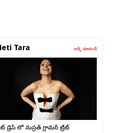
eti Tara
అన్నీ చూడండి
ట్ డ్రెస్ లో నుస్ర‌త్ గ్లామ‌ర్ ట్రీట్