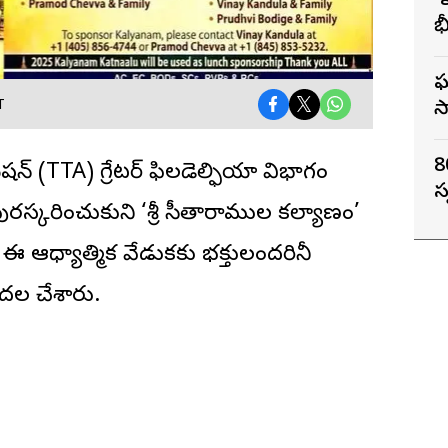
‘
భ
గ
ఘ
స
T
8
షన్ (TTA) గ్రేటర్ ఫిలడెల్ఫియా విభాగం
స
ురస్కరించుకుని ‘శ్రీ సీతారాముల కల్యాణం’
 ఆధ్యాత్మిక వేడుకకు భక్తులందరినీ
ుదల చేశారు.