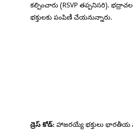
కల్పించారు (RSVP తప్పనిసరి). భద్రాచలం 
భక్తులకు పంపిణీ చేయనున్నారు.
డ్రెస్ కోడ్:
హాజరయ్యే భక్తులు భారతీయ స