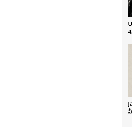
U
4
J
మ