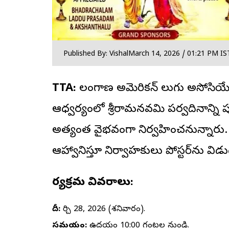
Published By: Vishal
March 14, 2026 / 01:21 PM IS
TTA:
తెలంగాణ అమెరికన్ తెలుగు అసోసియే
ఆధ్వర్యంలో శ్రీరామనవమి పర్వదినాన్ని ప
అత్యంత వైభవంగా నిర్వహించనున్నారు. ఈ
ఆహ్వానిస్తూ నిర్వాహకులు పోస్టర్‌ను విడ
కార్యక్రమ వివరాలు:
తేదీ:
మార్చి 28, 2026 (శనివారం).
సమయం:
ఉదయం 10:00 గంటల నుండి.