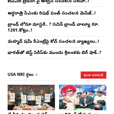
ఐపీఎల్ ట్రేడింగ్ పై అశ్విన్ సంచలన సలహా..!
అర్థరాత్రి సీఎంకు రిషభ్ పంత్ సంచలన మెసేజ్..!
బ్రాండ్ లోనూ మాస్టరే.. ? సచిన్ బ్రాండ్ వాల్యూ రూ.
1201.కోట్లు..!
మహ్మద్ షమీ రీఎంట్రీపై కోచ్ సంచలన వ్యాఖ్యలు..!
భారత్‌తో టెస్ట్ సిరీస్‌కు ముందు శ్రీలంకకు బిగ్ షాక్..?
ఇంకా చదవండి
USA NRI వార్తలు