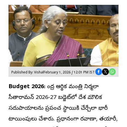
Published By: Vishal
February 1, 2026 / 12:01 PM IST
Budget 2026:
కేంద్ర ఆర్థిక మంత్రి నిర్మలా
సీతారామన్ 2026-27 బడ్జెట్‌లో దేశ మౌలిక
సదుపాయాలను ప్రపంచ స్థాయికి చేర్చేలా భారీ
కేటాయింపులు చేశారు. ప్రధానంగా రవాణా, తయారీ,