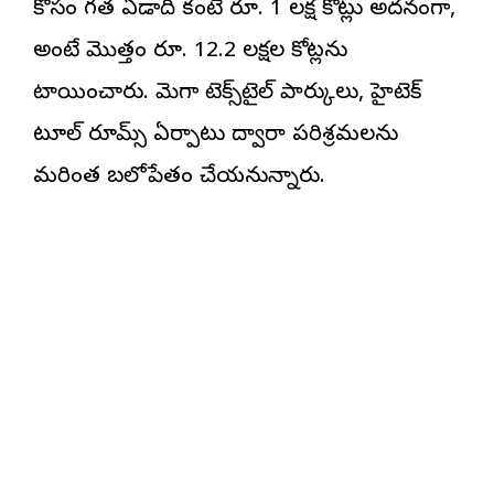
కోసం గత ఏడాది కంటే రూ. 1 లక్ష కోట్లు అదనంగా,
అంటే మొత్తం రూ. 12.2 లక్షల కోట్లను
కేటాయించారు. మెగా టెక్స్‌టైల్ పార్కులు, హైటెక్
టూల్ రూమ్స్ ఏర్పాటు ద్వారా పరిశ్రమలను
మరింత బలోపేతం చేయనున్నారు.