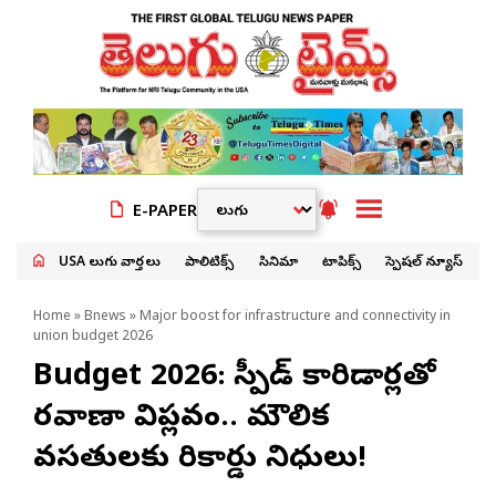
E-PAPER
USA తెలుగు వార్తలు
పాలిటిక్స్
సినిమా
టాపిక్స్
స్పెషల్ న్యూస్
Home
»
Bnews
» Major boost for infrastructure and connectivity in
union budget 2026
Budget 2026: హైస్పీడ్ కారిడార్లతో
రవాణా విప్లవం.. మౌలిక
వసతులకు రికార్డు నిధులు!