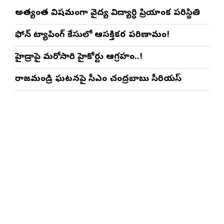
అత్యంత విషమంగా వైద్య విద్యార్థిని ప్రియాంక పరిస్థితి
ఫోన్ ట్యాపింగ్ కేసులో ఆసక్తికర పరిణామం!
హైడ్రాపై మరోసారి హైకోర్టు ఆగ్రహం..!
రాజమండ్రి ఘటనపై సీఎం చంద్రబాబు సీరియస్