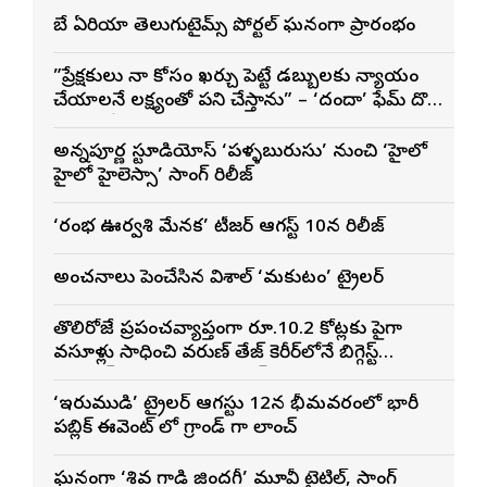
బే ఏరియా తెలుగుటైమ్స్ పోర్టల్ ఘనంగా ప్రారంభం
”ప్రేక్షకులు నా కోసం ఖర్చు పెట్టే డబ్బులకు న్యాయం
చేయాలనే లక్ష్యంతో పని చేస్తాను” – ‘దందా’ ఫేమ్ దొర
సాయి తేజ
అన్నపూర్ణ స్టూడియోస్ ‘పళ్ళబురుసు’ నుంచి ‘హైలో
హైలో హైలెస్సా’ సాంగ్ రిలీజ్
‘రంభ ఊర్వశి మేనక’ టీజర్ ఆగస్ట్ 10న రిలీజ్
అంచనాలు పెంచేసిన విశాల్ ‘మకుటం’ ట్రైలర్
తొలిరోజే ప్రపంచవ్యాప్తంగా రూ.10.2 కోట్లకు పైగా
వసూళ్లు సాధించి వరుణ్ తేజ్ కెరీర్‌లోనే బిగ్గెస్ట్
ఓపెనింగ్‌గా నిలిచిన ‘కొరియన్ కనకరాజు’
‘ఇరుముడి’ ట్రైలర్ ఆగస్టు 12న భీమవరంలో భారీ
పబ్లిక్ ఈవెంట్ లో గ్రాండ్ గా లాంచ్
ఘనంగా ‘శివ గాడి జింద‌గీ’ మూవీ టైటిల్, సాంగ్