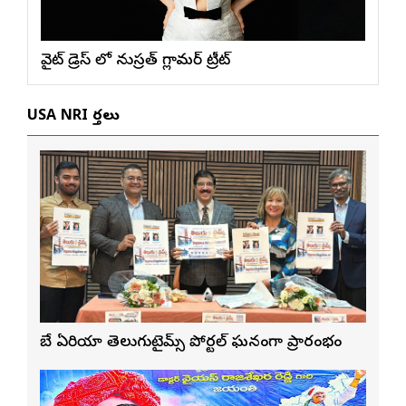
వైట్ డ్రెస్ లో నుస్ర‌త్ గ్లామ‌ర్ ట్రీట్
USA NRI వార్తలు
బే ఏరియా తెలుగుటైమ్స్ పోర్టల్ ఘనంగా ప్రారంభం