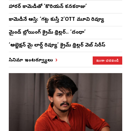
హారర్ కామెడీతో ‘కొరియన్ కనకరాజు’
కామెడీనే ఆస్తి: ‘గట్ట కుస్తీ 2’OTT మూవి రివ్యూ
మైండ్ బ్లోయింగ్ క్రైమ్ థ్రిల్లర్.. ‘దంధా’
‘అబ్జెక్ష‌న్ మై లార్డ్ రివ్యూ’ క్రైమ్ థ్రిల్ల‌ర్ వెబ్ సిరీస్
ఇంకా చదవండి
సినిమా ఇంటర్వ్యూలు