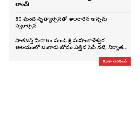
లాంచ్!
80 మంది నృత్యార్చనతో అలరారిన అన్నమ
స్వరార్చన
పాతబస్తీ మీరాలం మండి శ్రీ మహంకాళేశ్వర
ఆలయంలో బంగారు బోనం ఎత్తిన సినీ నటి, నిర్మాత
నిహారిక కొణిదెల
ఇంకా చదవండి