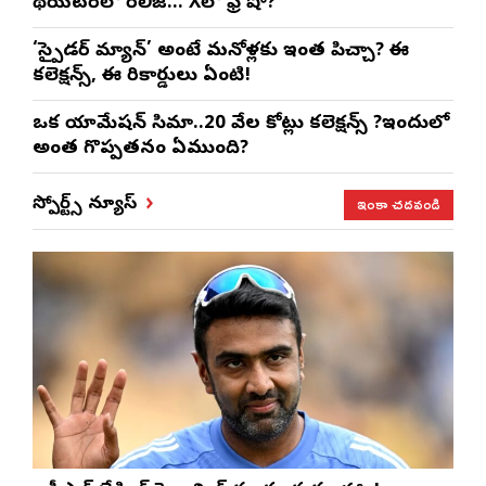
థియేటర్‌లో రిలీజ్… Xలో ఫ్రీ షో?
‘స్పైడర్ మ్యాన్’ అంటే మనోళ్లకు ఇంత పిచ్చా? ఈ
కలెక్షన్స్, ఈ రికార్డులు ఏంటి!
ఒక యానిమేషన్ సినిమా..20 వేల కోట్లు కలెక్షన్స్ ?ఇందులో
అంత గొప్పతనం ఏముంది?
ఇంకా చదవండి
స్పోర్ట్స్ న్యూస్