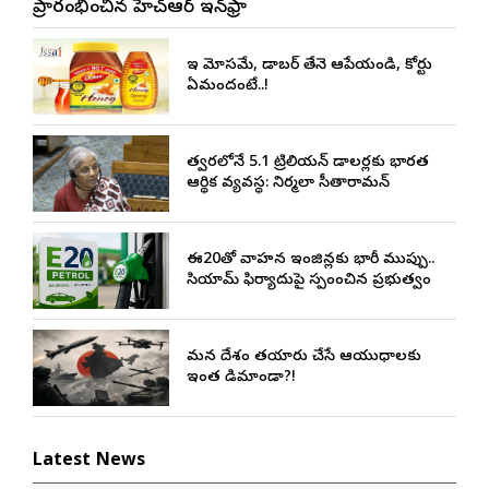
ప్రారంభించిన జీహెచ్ఆర్ ఇన్‌ఫ్రా
ఇది మోసమే, డాబర్‌ తేనె ఆపేయండి, కోర్టు
ఏమందంటే..!
త్వరలోనే 5.1 ట్రిలియన్ డాలర్లకు భారత
ఆర్థిక వ్యవస్థ: నిర్మలా సీతారామన్
ఈ20తో వాహన ఇంజిన్లకు భారీ ముప్పు..
సియామ్ ఫిర్యాదుపై స్పందించిన ప్రభుత్వం
మన దేశం తయారు చేసే ఆయుధాలకు
ఇంత డిమాండా?!
Latest News