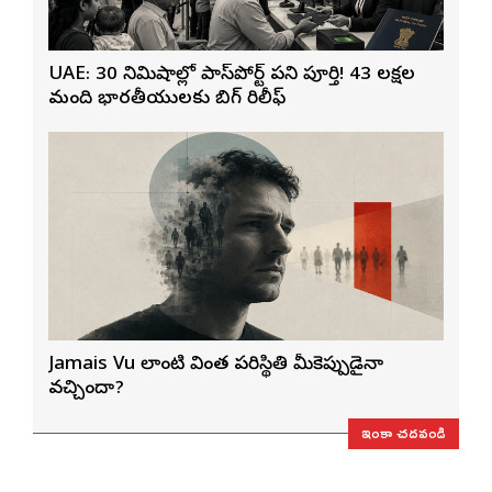
UAE: 30 నిమిషాల్లో పాస్‌పోర్ట్ పని పూర్తి! 43 లక్షల
మంది భారతీయులకు బిగ్ రిలీఫ్
Jamais Vu లాంటి వింత పరిస్థితి మీకెప్పుడైనా
వచ్చిందా?
ఇంకా చదవండి