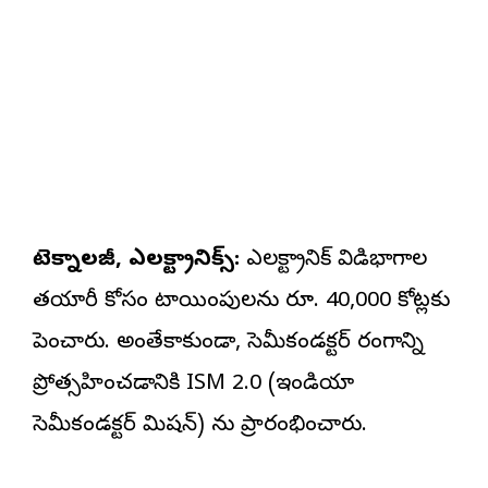
టెక్నాలజీ, ఎలక్ట్రానిక్స్:
ఎలక్ట్రానిక్ విడిభాగాల
తయారీ కోసం కేటాయింపులను రూ. 40,000 కోట్లకు
పెంచారు. అంతేకాకుండా, సెమీకండక్టర్ రంగాన్ని
ప్రోత్సహించడానికి ISM 2.0 (ఇండియా
సెమీకండక్టర్ మిషన్) ను ప్రారంభించారు.