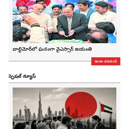
బాల్టిమోర్‌లో ఘనంగా వైఎస్సార్‌ జయంతి
ఇంకా చదవండి
స్పెషల్ న్యూస్