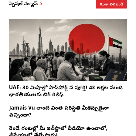
ఇంకా చదవండి
స్పెషల్ న్యూస్
UAE: 30 నిమిషాల్లో పాస్‌పోర్ట్ పని పూర్తి! 43 లక్షల మంది
భారతీయులకు బిగ్ రిలీఫ్
Jamais Vu లాంటి వింత పరిస్థితి మీకెప్పుడైనా
వచ్చిందా?
రెండే గంటల్లో మీ ఇన్‌స్టాలో వీడియో ఉంచాలో,
తీసేయాలో తేల్చేస్తారు!