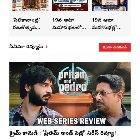
ుంచి
‘సిలికానాంధ్ర’
19వ ఆటా
19వ ఆటా
19
రజతోత్సవ
మహాసభలలో
మహాసభల్లో
మహా
సంబరాలు…
సతీశ్
మహిళల కోసం
‘వి
కుంభ హారతి
రామసహాయం
ప్రత్యేకంగా
పరి
ఇంకా చదవండి
సినిమా రివ్యూస్
ప్రత్యేకం
రెడ్డి ప్రత్యేక లైవ్
‘ఉమెన్స్ ఫోరమ్’
కార
ళా’
షో
వేడుకలు
క్రైమ్ కామెడీ : ‘ప్రీతమ్ అండ్ పెడ్రో’ సిరీస్ రివ్యూ!