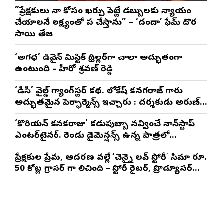
”ప్రేక్షకులు నా కోసం ఖర్చు పెట్టే డబ్బులకు న్యాయం
చేయాలనే లక్ష్యంతో పని చేస్తాను” – ‘దందా’ ఫేమ్ దొర
సాయి తేజ
‘అగధ’ డివైన్ మిస్టిక్ థ్రిల్లర్‌గా చాలా అద్భుతంగా
ఉంటుంది – హీరో శ్రవణ్ రెడ్డి
‘డీసీ’ వైల్డ్ గ్యాంగ్‌స్టర్ కథ. లోకేష్ కనగరాజ్ గారు
అద్భుతమైన పెర్ఫార్మెన్స్ ఇచ్చారు : దర్శకుడు అరుణ్
మాథేశ్వరన్
‘కొరియన్ కనకరాజు’ కడుపుబ్బా నవ్వించే నాన్‌స్టాప్
ఎంటర్‌టైనర్. రెండు డైమెన్షన్స్ ఉన్న పాత్రలో
నటించడం చాలా సంతృప్తినిచ్చింది : వరుణ్ తేజ్
ప్రేక్షకుల ప్రేమ, ఆదరణ వల్లే ‘చెన్నై లవ్ స్టోరీ’ సినిమా రూ.
50 కోట్ల గ్రాసర్ గా నిలిచింది – స్టోరీ రైటర్, ప్రొడ్యూసర్
సాయి రాజేష్