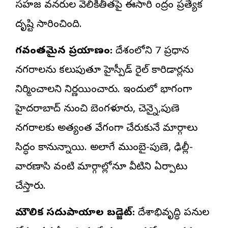
సహజ వనరుల వెలికితీతపై ఈసారి కేంద్రం ప్రత్యేక
దృష్టి సారించింది.
వేగవంతమైన ప్రయాణం:
దేశంలోని 7 ప్రధాన
నగరాలను కలుపుతూ హైస్పీడ్ రైల్ కారిడార్లను
నిర్మించాలని నిర్ణయించారు. ఇందులో భాగంగా
హైదరాబాద్ నుంచి బెంగళూరు, చెన్నై,పుణె
నగరాలకు అత్యంత వేగంగా చేరుకునే మార్గాలు
సిద్ధం కానున్నాయి. అలాగే ముంబై-పుణె, ఢిల్లీ-
వారణాసి వంటి మార్గాల్లోనూ వీటిని ఏర్పాటు
చేస్తారు.
మౌలిక సదుపాయాల బడ్జెట్:
దేశాభివృద్ధి పనుల