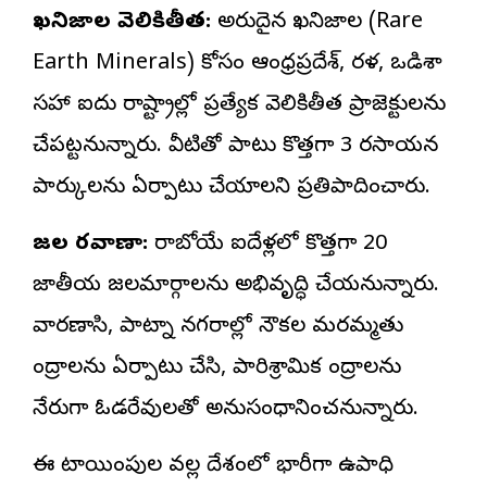
ఖనిజాల వెలికితీత:
అరుదైన ఖనిజాల (Rare
Earth Minerals) కోసం ఆంధ్రప్రదేశ్, కేరళ, ఒడిశా
సహా ఐదు రాష్ట్రాల్లో ప్రత్యేక వెలికితీత ప్రాజెక్టులను
చేపట్టనున్నారు. వీటితో పాటు కొత్తగా 3 రసాయన
పార్కులను ఏర్పాటు చేయాలని ప్రతిపాదించారు.
జల రవాణా:
రాబోయే ఐదేళ్లలో కొత్తగా 20
జాతీయ జలమార్గాలను అభివృద్ధి చేయనున్నారు.
వారణాసి, పాట్నా నగరాల్లో నౌకల మరమ్మతు
కేంద్రాలను ఏర్పాటు చేసి, పారిశ్రామిక కేంద్రాలను
నేరుగా ఓడరేవులతో అనుసంధానించనున్నారు.
ఈ కేటాయింపుల వల్ల దేశంలో భారీగా ఉపాధి