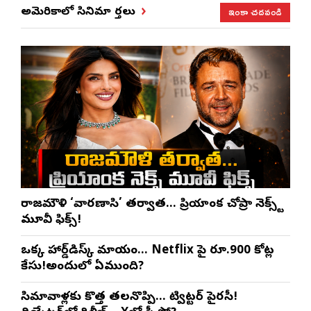
ఇంకా చదవండి
అమెరికాలో సినిమా వార్తలు
రాజమౌళి ‘వారణాసి’ తర్వాత… ప్రియాంక చోప్రా నెక్స్ట్
మూవీ ఫిక్స్!
ఒక్క హార్డ్‌డిస్క్ మాయం… Netflix పై రూ.900 కోట్ల
కేసు!అందులో ఏముంది?
సినిమావాళ్లకు కొత్త తలనొప్పి… ట్విట్టర్ పైరసీ!