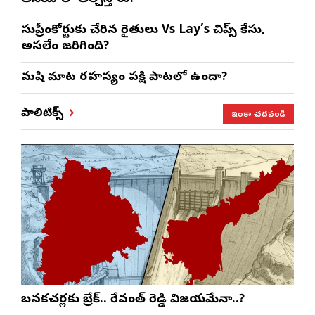
సుప్రీంకోర్టుకు చేరిన రైతులు Vs Lay’s చిప్స్‌ కేసు,
అసలేం జరిగింది?
మనిషి మాట రహస్యం పక్షి పాటలో ఉందా?
ఇంకా చదవండి
పాలిటిక్స్
బనకచర్లకు బ్రేక్.. రేవంత్ రెడ్డి విజయమేనా..?