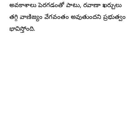
అవకాశాలు పెరగడంతో పాటు, రవాణా ఖర్చులు
తగ్గి వాణిజ్యం వేగవంతం అవుతుందని ప్రభుత్వం
భావిస్తోంది.