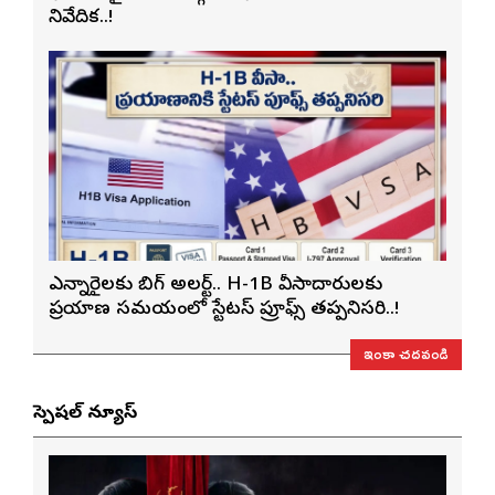
నివేదిక..!
ఎన్నారైలకు బిగ్ అలర్ట్.. H-1B వీసాదారులకు
ప్రయాణ సమయంలో స్టేటస్ ప్రూఫ్స్ తప్పనిసరి..!
ఇంకా చదవండి
స్పెషల్ న్యూస్