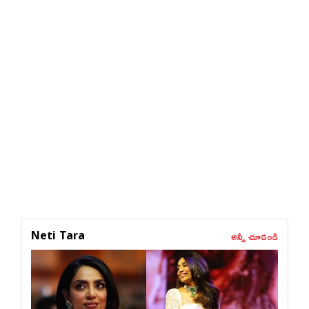
అన్నీ చూడండి
Neti Tara