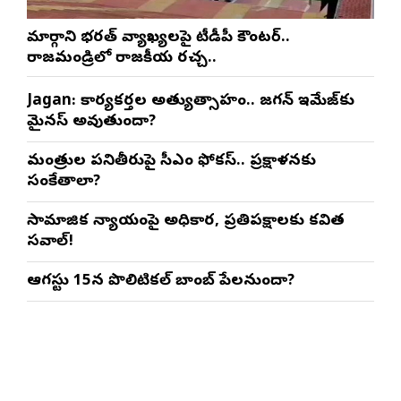
మార్గాని భరత్ వ్యాఖ్యలపై టీడీపీ కౌంటర్..
రాజమండ్రిలో రాజకీయ రచ్చ..
Jagan: కార్యకర్తల అత్యుత్సాహం.. జగన్ ఇమేజ్‌కు
మైనస్ అవుతుందా?
మంత్రుల పనితీరుపై సీఎం ఫోకస్.. ప్రక్షాళనకు
సంకేతాలా?
సామాజిక న్యాయంపై అధికార, ప్రతిపక్షాలకు కవిత
సవాల్!
ఆగస్టు 15న పొలిటికల్ బాంబ్ పేలనుందా?