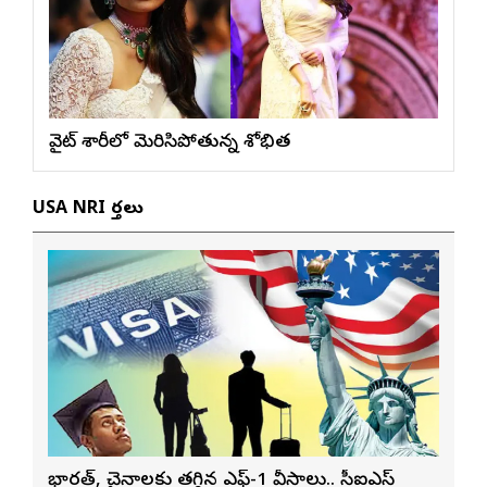
వైట్ శారీలో మెరిసిపోతున్న శోభిత
USA NRI వార్తలు
భారత్, చైనాలకు తగ్గిన ఎఫ్-1 వీసాలు.. సీఐఎస్