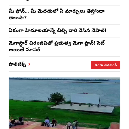
మీ ఫోన్… మీ మెదడులో ఏ మార్పులు తెస్తోందా
తెలుసా?
ఏకంగా హిమాలయాన్నే చీల్చి దారి వేసిన నేపాల్!
మెగాస్టార్ చిరంజీవితో ప్రభుత్వ మెగా ప్లాన్! సెట్
అయితే సూపర్
ఇంకా చదవండి
పాలిటిక్స్