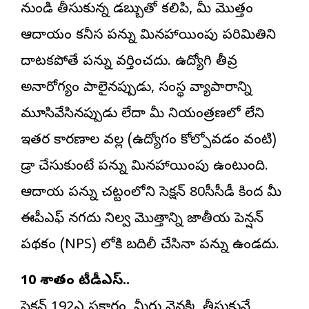
నుండి తీసుకున్న డబ్బుతో కలిపి, మీ మొత్తం
ఆదాయం కనీస పన్ను మినహాయింపు పరిమితిని
దాటకపోతే పన్ను వర్తించదు. ఉద్యోగి తీవ్ర
అనారోగ్యం పాలైనప్పుడు, సంస్థ వ్యాపారాన్ని
మూసివేసినప్పుడు లేదా మీ నియంత్రణలో లేని
ఇతర కారణాల వల్ల (ఉద్యోగం కోల్పోవడం వంటివి)
డ్రా చేసుకుంటే పన్ను మినహాయింపు ఉంటుంది.
ఆదాయ పన్ను చట్టంలోని సెక్షన్ 80సీసీడీ కింద మీ
ఈపీఎఫ్ నగదు నిల్వ మొత్తాన్ని జాతీయ పెన్షన్
పథకం (NPS) లోకి బదిలీ చేసినా పన్ను ఉండదు.
10 శాతం టీడీఎస్..
సెక్షన్ 192ఎ ప్రకారం, మీరు వెనక్కి తీసుకునే