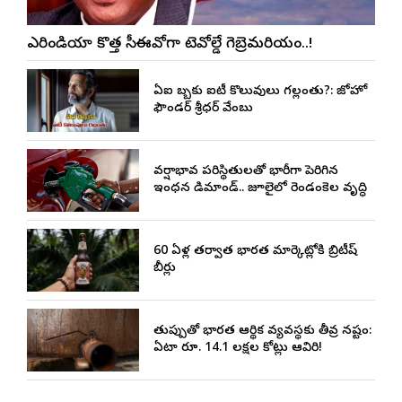
ఎయిరిండియా కొత్త సీఈవోగా టెవోల్డే గెబ్రెమరియం..!
ఏఐ దెబ్బకు ఐటీ కొలువులు గల్లంతు?: జోహో
ఫౌండర్ శ్రీధర్ వేంబు
వర్షాభావ పరిస్థితులతో భారీగా పెరిగిన
ఇంధన డిమాండ్.. జూలైలో రెండంకెల వృద్ధి
60 ఏళ్ల తర్వాత భారత మార్కెట్లోకి బ్రిటీష్
బీర్లు
తుప్పుతో భారత ఆర్థిక వ్యవస్థకు తీవ్ర నష్టం:
ఏటా రూ. 14.1 లక్షల కోట్లు ఆవిరి!