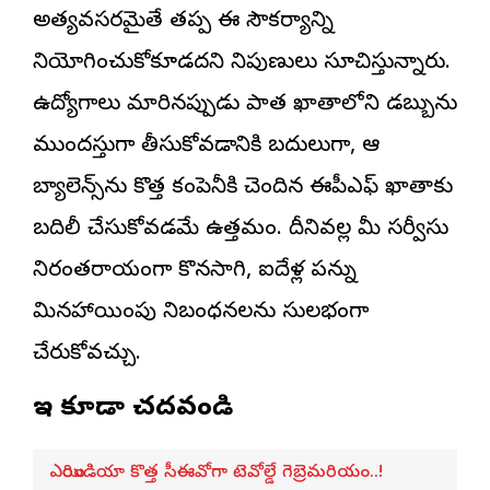
అత్యవసరమైతే తప్ప ఈ సౌకర్యాన్ని
వినియోగించుకోకూడదని నిపుణులు సూచిస్తున్నారు.
ఉద్యోగాలు మారినప్పుడు పాత ఖాతాలోని డబ్బును
ముందస్తుగా తీసుకోవడానికి బదులుగా, ఆ
బ్యాలెన్స్‌ను కొత్త కంపెనీకి చెందిన ఈపీఎఫ్ ఖాతాకు
బదిలీ చేసుకోవడమే ఉత్తమం. దీనివల్ల మీ సర్వీసు
నిరంతరాయంగా కొనసాగి, ఐదేళ్ల పన్ను
మినహాయింపు నిబంధనలను సులభంగా
చేరుకోవచ్చు.
ఇవి కూడా చదవండి
ఎయిరిండియా కొత్త సీఈవోగా టెవోల్డే గెబ్రెమరియం..!