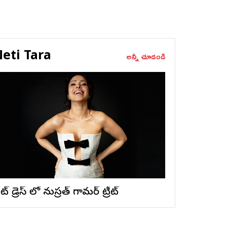
eti Tara
అన్నీ చూడండి
ట్ డ్రెస్ లో నుస్ర‌త్ గ్లామ‌ర్ ట్రీట్