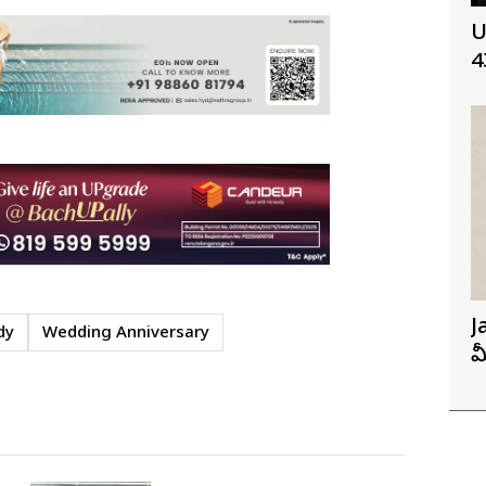
U
4
J
dy
Wedding Anniversary
మ