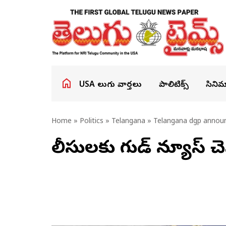
USA తెలుగు వార్తలు
పాలిటిక్స్
సినిమ
Home
»
Politics
»
Telangana
» Telangana dgp announc
పోలీసులకు గుడ్ న్యూస్ చె