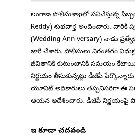
తెలంగాణ పోలీసుశాఖ
లో పనిచేస్తున్న సిబ్బ
Reddy) శుభవార్త అందించారు. వారికి పుట
(Wedding Anniversary) నాడు ప్రత్య
జారీ చేశారు. పోలీసులు నిరంతరం విధుల్లో త
జీవితానికి కుటుంబానికి సమయం కేటాయ
నిర్ణయం తీసుకున్నట్లు డీజీపీ పేర్కొన్నా
యూనిట్ అధికారులు తప్పనిసరిగా ఈ 
ఆయన ఆదేశించారు. డీజీపీ నిర్ణయంపై పో
ఇవి కూడా చదవండి