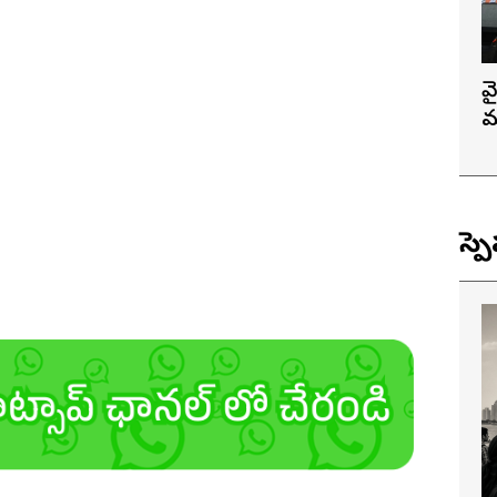
వ
మ
స్ప