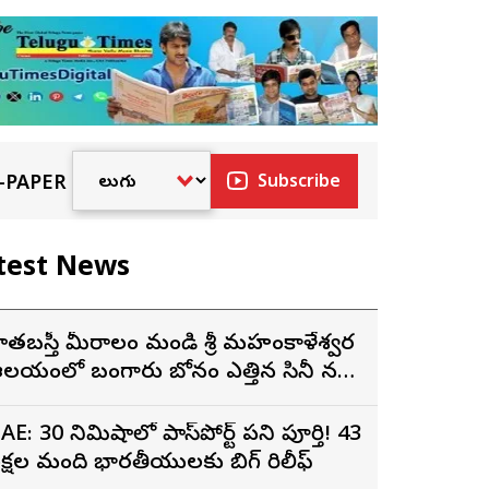
-PAPER
Subscribe
test News
ాతబస్తీ మీరాలం మండి శ్రీ మహంకాళేశ్వర
లయంలో బంగారు బోనం ఎత్తిన సినీ నటి,
ిర్మాత నిహారిక కొణిదెల
AE: 30 నిమిషాల్లో పాస్‌పోర్ట్ పని పూర్తి! 43
క్షల మంది భారతీయులకు బిగ్ రిలీఫ్