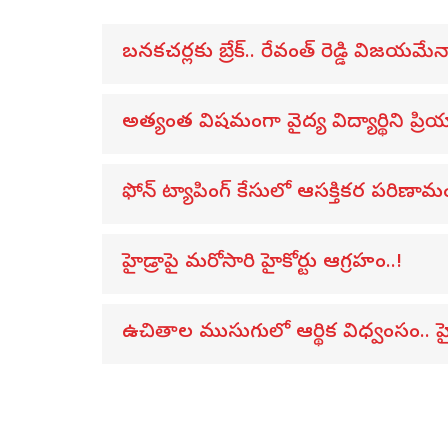
బనకచర్లకు బ్రేక్.. రేవంత్ రెడ్డి విజయమేన
అత్యంత విషమంగా వైద్య విద్యార్థిని ప్రియా
ఫోన్ ట్యాపింగ్ కేసులో ఆసక్తికర పరిణామ
హైడ్రాపై మరోసారి హైకోర్టు ఆగ్రహం..!
ఉచితాల ముసుగులో ఆర్థిక విధ్వంసం.. హై