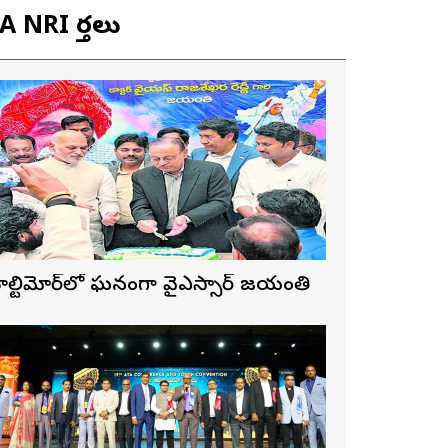
 NRI వార్తలు
ాల్టిమోర్‌లో ఘనంగా వైఎస్సార్‌ జయంతి