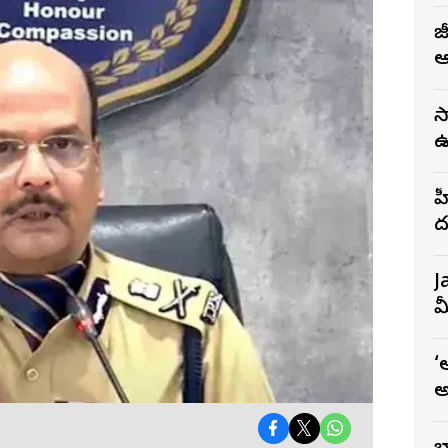
జ
ఆ
స
ఉ
భ
హ
ద
గ
J
మ
‘
అ
T