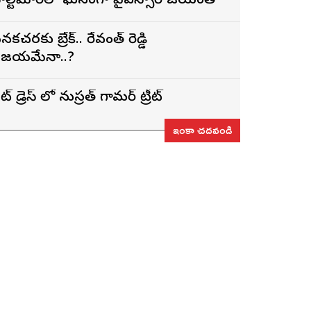
ాల్టిమోర్‌లో ఘనంగా వైఎస్సార్‌ జయంతి
నకచర్లకు బ్రేక్.. రేవంత్ రెడ్డి
ిజయమేనా..?
ట్ డ్రెస్ లో నుస్ర‌త్ గ్లామ‌ర్ ట్రీట్
ఇంకా చదవండి