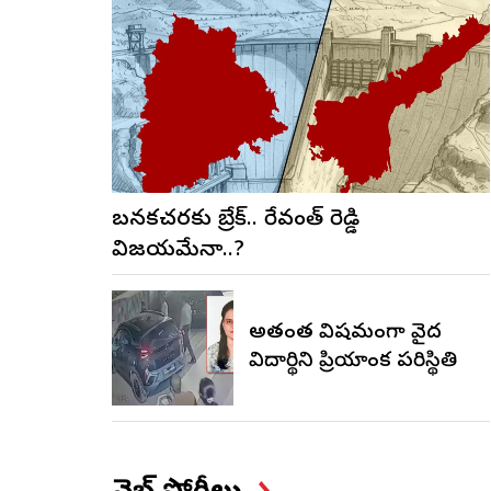
బనకచర్లకు బ్రేక్.. రేవంత్ రెడ్డి
విజయమేనా..?
అత్యంత విషమంగా వైద్య
విద్యార్థిని ప్రియాంక పరిస్థితి