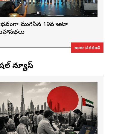
ైభవంగా ముగిసిన 19వ ఆటా
హాసభలు
ఇంకా చదవండి
ెషల్ న్యూస్