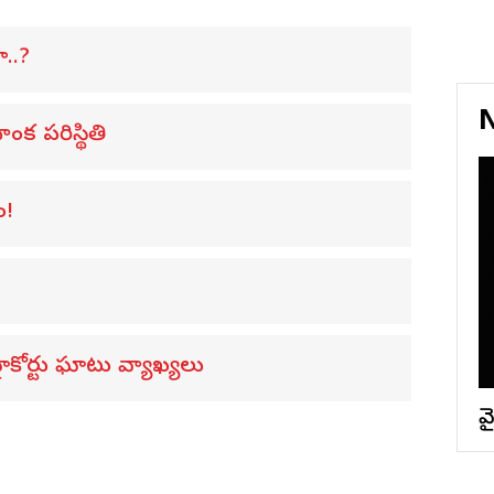
ా..?
N
ంక పరిస్థితి
ం!
కోర్టు ఘాటు వ్యాఖ్యలు
వై