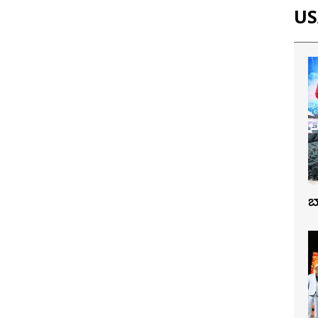
USA
బ