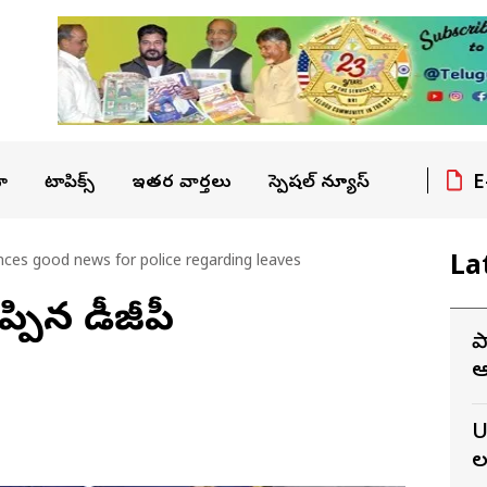
E
ా
టాపిక్స్
ఇతర వార్తలు
స్పెషల్ న్యూస్
La
es good news for police regarding leaves
ప్పిన డీజీపీ
ప
ఆ
న
U
ల