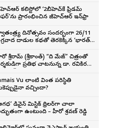
ీహెచ్ఆర్ కల్లిస్టోలో ‘2బీహెచ్‌కే ఫ్రీడమ్
ఫర్’ను ప్రారంభించిన జీహెచ్ఆర్ ఇన్‌ఫ్రా
్వాతంత్ర్య దినోత్సవం సందర్భంగా 26/11
గ్రవాద దాడుల కథతో తెరకెక్కిన ‘భారత్
ాగ్య విధాత’
ీరో శ్రీరామ్ (శ్రీకాంత్) “ది మేజ్” చిత్రంతో
ర్శకుడిగా ప్రతిభ చాటనున్న డా. రవికిరణ్
డలాయ్
amais Vu లాంటి వింత పరిస్థితి
ీకెప్పుడైనా వచ్చిందా?
అగధ’ డివైన్ మిస్టిక్ థ్రిల్లర్‌గా చాలా
ద్భుతంగా ఉంటుంది – హీరో శ్రవణ్ రెడ్డి