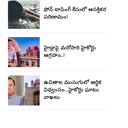
ఫోన్ ట్యాపింగ్ కేసులో ఆసక్తికర
పరిణామం!
హైడ్రాపై మరోసారి హైకోర్టు
ఆగ్రహం..!
ఉచితాల ముసుగులో ఆర్థిక
విధ్వంసం.. హైకోర్టు ఘాటు
వ్యాఖ్యలు