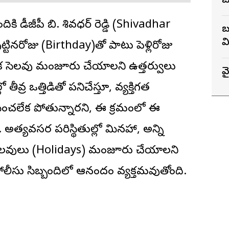
బ
ందికి డీజీపీ బి. శివధర్ రెడ్డి (Shivadhar
బ
వ
్టినరోజు (Birthday)తో పాటు పెళ్లిరోజు
ేక సెలవు మంజూరు చేయాలని ఉత్తర్వులు
వై
ీవ్ర ఒత్తిడితో పనిచేస్తూ, వ్యక్తిగత
ించలేక పోతున్నారని, ఈ క్రమంలో ఈ
రు. అత్యవసర పరిస్థితుల్లో మినహా, అన్ని
సెలవులు (Holidays) మంజూరు చేయాలని
లీసు సిబ్బందిలో ఆనందం వ్యక్తమవుతోంది.