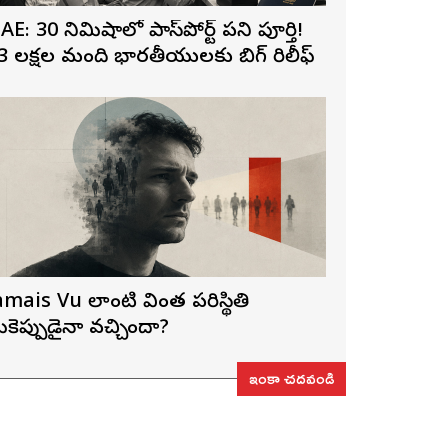
AE: 30 నిమిషాల్లో పాస్‌పోర్ట్ పని పూర్తి!
3 లక్షల మంది భారతీయులకు బిగ్ రిలీఫ్
amais Vu లాంటి వింత పరిస్థితి
ీకెప్పుడైనా వచ్చిందా?
ఇంకా చదవండి