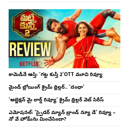
కామెడీనే ఆస్తి: ‘గట్ట కుస్తీ 2’OTT మూవి రివ్యూ
మైండ్ బ్లోయింగ్ క్రైమ్ థ్రిల్లర్.. ‘దంధా’
‘అబ్జెక్ష‌న్ మై లార్డ్ రివ్యూ’ క్రైమ్ థ్రిల్ల‌ర్ వెబ్ సిరీస్
ఎమోష‌న‌ల్‌: ‘స్పైడర్ మ్యాన్ బ్రాండ్ న్యూ డే’ రివ్యూ –
నో వే హోమ్‌ను మించేసిందా?