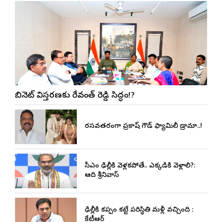
కేబినెట్ విస్తరణకు రేవంత్ రెడ్డి సిద్ధం!?
రసవత్తరంగా ప్రకాష్ గౌడ్ ఫ్యామిలీ డ్రామా..!
సీఎం ఢిల్లీకి వెళ్లకపోతే.. ఎక్కడికి వెళ్లాలి?:
ఆది శ్రీనివాస్
ఢిల్లీకి కప్పం కట్టే పరిస్థితి మళ్లీ వచ్చింది :
కేటీఆర్