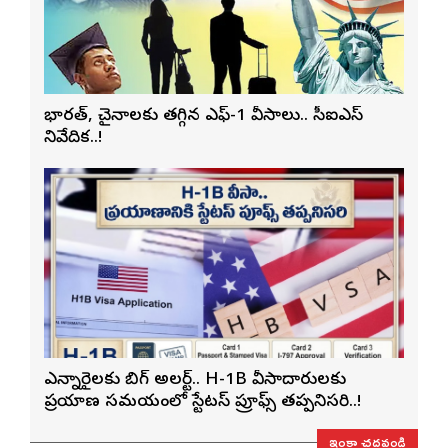
భారత్, చైనాలకు తగ్గిన ఎఫ్-1 వీసాలు.. సీఐఎస్
నివేదిక..!
ఎన్నారైలకు బిగ్ అలర్ట్.. H-1B వీసాదారులకు
ప్రయాణ సమయంలో స్టేటస్ ప్రూఫ్స్ తప్పనిసరి..!
ఇంకా చదవండి