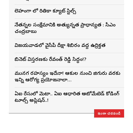
లెహంగా లో రితికా క్యూట్ స్టిల్స్
నేతన్నల సంక్షేమానికి అత్యున్నత ప్రాధాన్యత : సీఎం
చంద్రబాబు
విజయవాడలో వైసీపీ దీక్షా శిబిరం వద్ద ఉద్రిక్తత
కేబినెట్ విస్తరణకు రేవంత్ రెడ్డి సిద్ధం!?
మునగ రహస్యం ఇదేనా! ఆకుల నుంచి జిగురు వరకు
ఇన్ని ఆరోగ్య ప్రయోజనాలా…
ఏఐ రేసులో మెటా.. ఏఐ ఆధారిత ఆటోమేటెడ్ కోడింగ్
టూల్స్ అప్లికేషన్..!
ఇంకా చదవండి