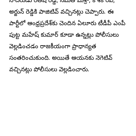
సోదరుడు రితీష్ రెడ్డి, నమిత్ మిశ్రా, కౌశిక్ రవి,
అర్జున్ రెడ్డికి పాజిటివ్ వచ్చినట్లు చెప్పారు. ఈ
పార్టీలో ఆంధ్రప్రదేశ్‌కు చెందిన ఏలూరు టీడీపీ ఎంపీ
పుట్ట మహేష్ కుమార్ కూడా ఉన్నట్లు పోలీసులు
వెల్లడించడం రాజకీయంగా ప్రాధాన్యత
సంతరించుకుంది. అయితే ఆయనకు నెగెటివ్
వచ్చినట్లు పోలీసులు వెల్లడించారు.