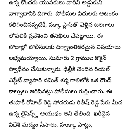
ఉన్న కొందరు యువకులు వారిని అడ్డుకుని
వాగ్వాదానికి దిగారు. పోలీసుల విధులకు ఆటంకం
కలిగించినప్పటికీ, పక్కా ప్లాన్‌తో వెళ్లిన బలగాలు
లోపలికి ప్రవేశించి తనిఖీలు చేపట్టాయి. ఈ
సోదాల్లో పోలీసులకు దిగ్భ్రాంతికరమైన విషయాలు
లభ్యమయ్యాయి. సుమారు 2 గ్రాముల కొకైన్
స్వాధీనం చేసుకున్నారు. ఢిల్లీకి చెందిన రియల్
ఎస్టేట్ వ్యాపారి నమిత్ శర్మ గాలిలోకి ఒక రౌండ్
కాల్పులు జరిపినట్లు పోలీసులు గుర్తించారు. ఈ
తుపాకీ రోహిత్ రెడ్డి సోదరుడు రితీష్ రెడ్డి పేరు మీద
ఉన్న లైసెన్స్డ్ ఆయుధం అని తేలింది. ఖరీదైన
విదేశీ మద్యం సీసాలు, హుక్కా పాట్లు,