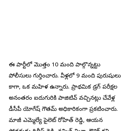
ఈ పార్టీలో మొత్తం 10 మంది పాల్గొన్నట్టు
పోలీసులు గుర్తించారు. వీళ్లలో 9 మంది పురుషులు
కాగా, ఒక మహిళ ఉన్నారు. ప్రాథమిక డ్రగ్ పరీక్షల
అనంతరం ఐదుగురికి పాజిటివ్ వచ్చినట్లు చేవేళ్ల
డీసీపీ యోగేష్ గౌతమ్ అధికారికంగా ప్రకటించారు.
మాజీ ఎమ్మెల్యే పైలెట్ రోహిత్ రెడ్డి, ఆయన