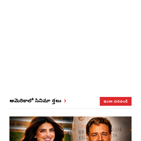
ఇంకా చదవండి
అమెరికాలో సినిమా వార్తలు