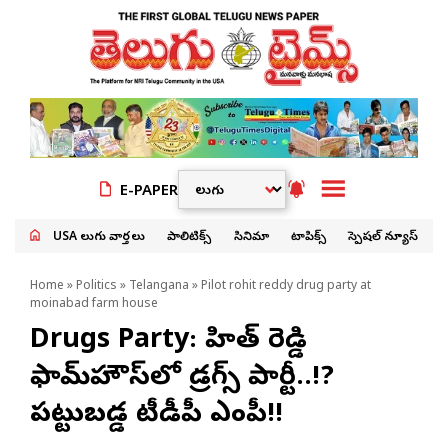
E-PAPER
USA తెలుగు వార్తలు
పాలిటిక్స్
సినిమా
టాపిక్స్
స్పెషల్ న్యూస్
Home
»
Politics
»
Telangana
» Pilot rohit reddy drug party at
moinabad farm house
Drugs Party: రోహిత్ రెడ్డి
ఫామ్‌హౌస్‌లో డ్రగ్స్ పార్టీ..!?
పట్టుబడ్డ టీడీపీ ఎంపీ!!