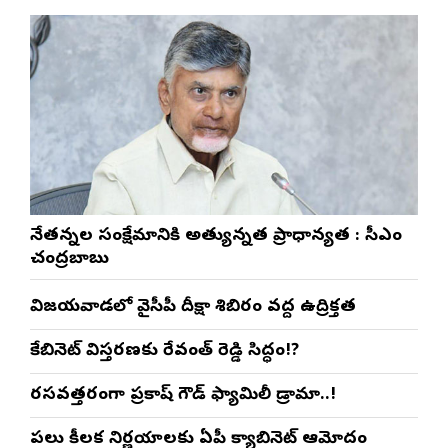
నేతన్నల సంక్షేమానికి అత్యున్నత ప్రాధాన్యత : సీఎం
చంద్రబాబు
విజయవాడలో వైసీపీ దీక్షా శిబిరం వద్ద ఉద్రిక్తత
కేబినెట్ విస్తరణకు రేవంత్ రెడ్డి సిద్ధం!?
రసవత్తరంగా ప్రకాష్ గౌడ్ ఫ్యామిలీ డ్రామా..!
పలు కీలక నిర్ణయాలకు ఏపీ క్యాబినెట్ ఆమోదం