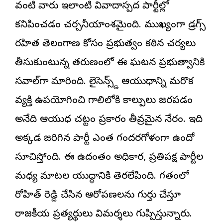
వంటి వారు ఇలాంటి వివాదాస్పద పార్టీల్లో
కనిపించడం చర్చనీయాంశమైంది. ముఖ్యంగా డ్రగ్స్
రహిత తెలంగాణ కోసం ప్రభుత్వం కఠిన చర్యలు
తీసుకుంటున్న తరుణంలో ఈ ఘటన ప్రభుత్వానికి
సవాల్‌గా మారింది. లైసెన్స్డ్ ఆయుధాన్ని మరొక
వ్యక్తి ఉపయోగించి గాలిలోకి కాల్పులు జరపడం
అనేది ఆయుధ చట్టం ప్రకారం తీవ్రమైన నేరం. ఇది
అక్కడ జరిగిన పార్టీ ఎంత గందరగోళంగా ఉందో
సూచిస్తోంది. ఈ ఉదంతం అధికార, ప్రతిపక్ష పార్టీల
మధ్య మాటల యుద్ధానికి తెరలేపింది. గతంలో
రోహిత్ రెడ్డి చేసిన ఆరోపణలను గుర్తు చేస్తూ
రాజకీయ ప్రత్యర్థులు విమర్శలు గుప్పిస్తున్నారు.