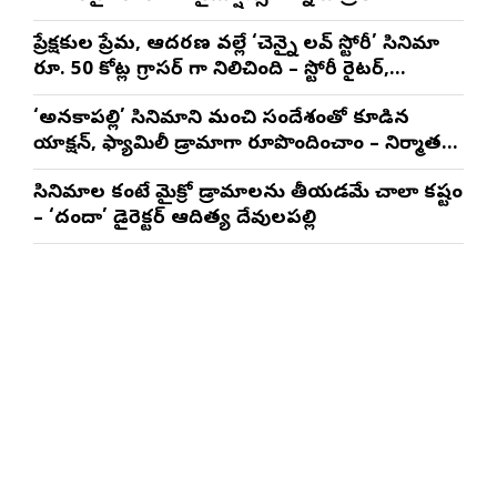
నటించడం చాలా సంతృప్తినిచ్చింది : వరుణ్ తేజ్
ప్రేక్షకుల ప్రేమ, ఆదరణ వల్లే ‘చెన్నై లవ్ స్టోరీ’ సినిమా
రూ. 50 కోట్ల గ్రాసర్ గా నిలిచింది – స్టోరీ రైటర్,
ప్రొడ్యూసర్ సాయి రాజేష్
‘అనకాపల్లి’ సినిమాని మంచి సందేశంతో కూడిన
యాక్షన్, ఫ్యామిలీ డ్రామాగా రూపొందించాం – నిర్మాతలు
త్రినాథరావు నక్కిన, కాండ్రేగుల నాయుడు
సినిమాల కంటే మైక్రో డ్రామాలను తీయడమే చాలా కష్టం
– ‘దందా’ డైరెక్ట‌ర్ ఆదిత్య దేవులపల్లి