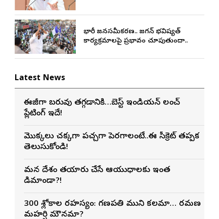
భారీ జనసమీకరణ.. జగన్ భవిష్యత్
కార్యక్రమాలపై ప్రభావం చూపుతుందా..
Latest News
ఈజీగా బరువు తగ్గడానికి…బెస్ట్ ఇండియన్ లంచ్
ప్లేటింగ్ ఇదే!
మొక్కలు చక్కగా పచ్చగా పెరగాలంటే..ఈ సీక్రెట్ తప్పక
తెలుసుకోండి!
మన దేశం తయారు చేసే ఆయుధాలకు ఇంత
డిమాండా?!
300 శ్లోకాల రహస్యం: గణపతి ముని కలమా… రమణ
మహర్షి మౌనమా?