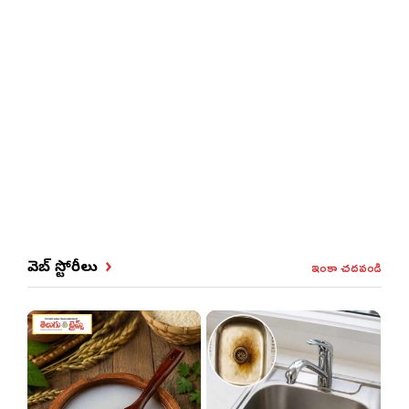
ఇంకా చదవండి
వెబ్ స్టోరీలు