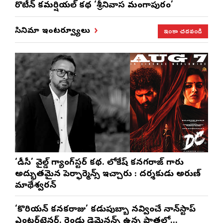
రొటీన్‌ కమర్షియల్‌ కథ ‘శ్రీనివాస మంగాపురం’
ఇంకా చదవండి
సినిమా ఇంటర్వ్యూలు
‘డీసీ’ వైల్డ్ గ్యాంగ్‌స్టర్ కథ. లోకేష్ కనగరాజ్ గారు
అద్భుతమైన పెర్ఫార్మెన్స్ ఇచ్చారు : దర్శకుడు అరుణ్
మాథేశ్వరన్
‘కొరియన్ కనకరాజు’ కడుపుబ్బా నవ్వించే నాన్‌స్టాప్
ఎంటర్‌టైనర్. రెండు డైమెన్షన్స్ ఉన్న పాత్రలో