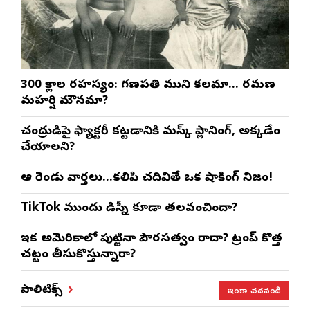
300 శ్లోకాల రహస్యం: గణపతి ముని కలమా… రమణ
మహర్షి మౌనమా?
చంద్రుడిపై ఫ్యాక్టరీ కట్టడానికి మస్క్ ప్లానింగ్, అక్కడేం
చేయాలని?
ఆ రెండు వార్తలు…కలిపి చదివితే ఒక షాకింగ్ నిజం!
TikTok ముందు డిస్నీ కూడా తలవంచిందా?
ఇక అమెరికాలో పుట్టినా పౌరసత్వం రాదా? ట్రంప్ కొత్త
చట్టం తీసుకొస్తున్నారా?
ఇంకా చదవండి
పాలిటిక్స్