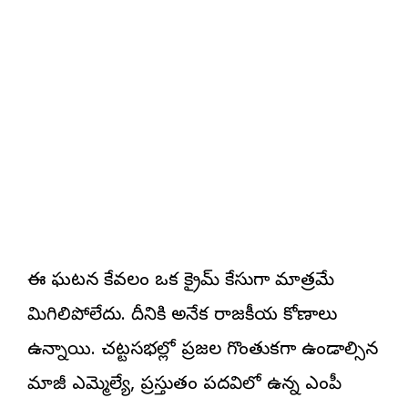
ఈ ఘటన కేవలం ఒక క్రైమ్ కేసుగా మాత్రమే
మిగిలిపోలేదు. దీనికి అనేక రాజకీయ కోణాలు
ఉన్నాయి. చట్టసభల్లో ప్రజల గొంతుకగా ఉండాల్సిన
మాజీ ఎమ్మెల్యే, ప్రస్తుతం పదవిలో ఉన్న ఎంపీ