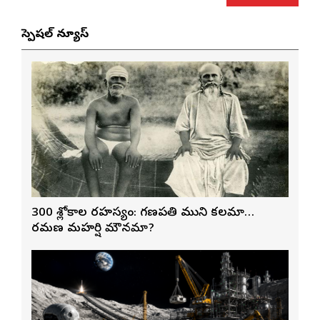
స్పెషల్ న్యూస్
300 శ్లోకాల రహస్యం: గణపతి ముని కలమా…
రమణ మహర్షి మౌనమా?