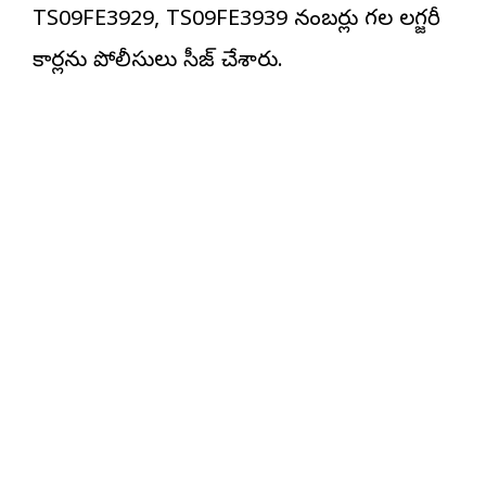
TS09FE3929, TS09FE3939 నంబర్లు గల లగ్జరీ
కార్లను పోలీసులు సీజ్ చేశారు.