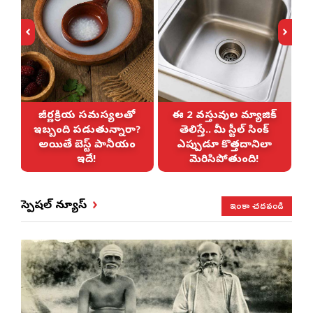
జీర్ణక్రియ సమస్యలతో
ఈ 2 వస్తువుల మ్యాజిక్
ఇబ్బంది పడుతున్నారా?
తెలిస్తే.. మీ స్టీల్ సింక్
అయితే బెస్ట్ పానీయం
ఎప్పుడూ కొత్తదానిలా
ఇదే!
మెరిసిపోతుంది!
ఇంకా చదవండి
స్పెషల్ న్యూస్