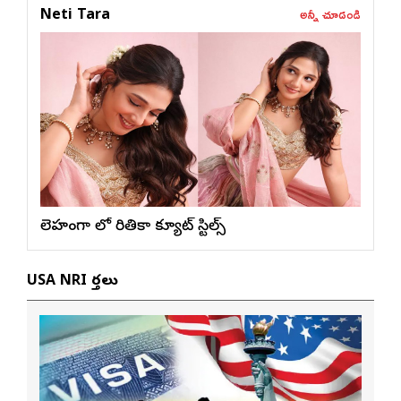
అన్నీ చూడండి
Neti Tara
లెహంగా లో రితికా క్యూట్ స్టిల్స్
USA NRI వార్తలు