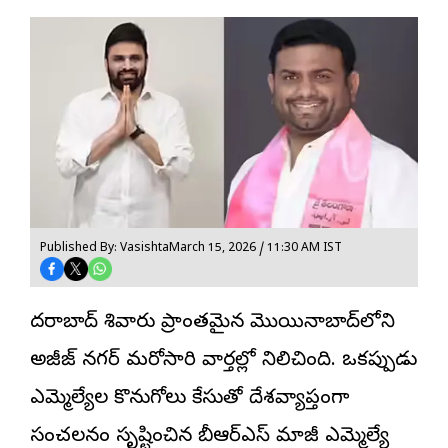
Published By: Vasishta
March 15, 2026 / 11:30 AM IST
హైదరాబాద్ శివారు ప్రాంతమైన మొయినాబాద్‌లోని
అజీజ్ నగర్ మరోసారి వార్తల్లో నిలిచింది. ఒకప్పుడు
ఎమ్మెల్యేల కొనుగోలు కేసుతో దేశవ్యాప్తంగా
సంచలనం సృష్టించిన బీఆర్‌ఎస్ మాజీ ఎమ్మెల్యే