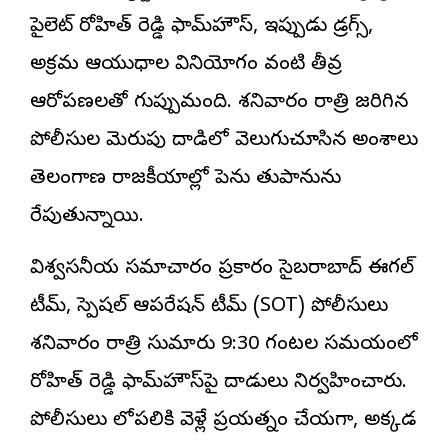
పైలెట్ రోహిత్ రెడ్డి ఫామ్‌హౌస్, ఇప్పుడు డ్రగ్స్,
అక్రమ ఆయుధాల వినియోగం వంటి తీవ్ర
ఆరోపణలతో గుప్పుమంది. శనివారం రాత్రి జరిగిన
పోలీసుల మెరుపు దాడిలో వెలుగుచూసిన అంశాలు
తెలంగాణ రాజకీయాల్లో పెను తుపానును
రేపుతున్నాయి.
విశ్వసనీయ సమాచారం ప్రకారం సైబరాబాద్ ఈగల్
టీమ్, స్పెషల్ ఆపరేషన్ టీమ్ (SOT) పోలీసులు
శనివారం రాత్రి సుమారు 9:30 గంటల సమయంలో
రోహిత్ రెడ్డి ఫామ్‌హౌస్‌పై దాడులు నిర్వహించారు.
పోలీసులు లోపలికి వెళ్లే ప్రయత్నం చేయగా, అక్కడ