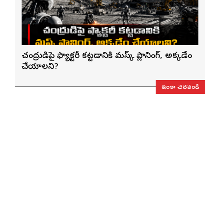
చంద్రుడిపై ఫ్యాక్టరీ కట్టడానికి మస్క్ ప్లానింగ్, అక్కడేం
చేయాలని?
ఇంకా చదవండి