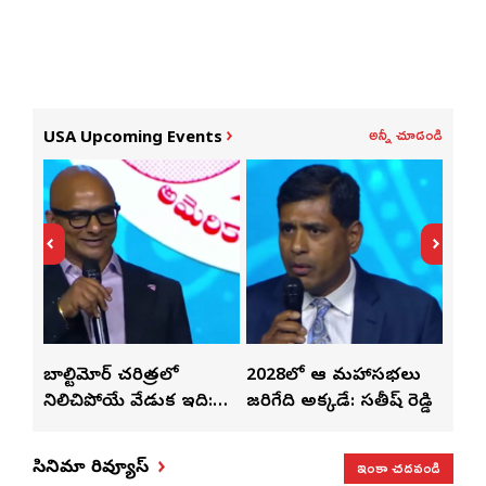
అన్నీ చూడండి
USA Upcoming Events
్‌లతో
బాల్టిమోర్ చరిత్రలో
2028లో ఆటా మహాసభలు
తెలు
ట్టి
నిలిచిపోయే వేడుక ఇది:
జరిగేది అక్కడే: సతీష్ రెడ్డి
చేస్త
శ్రీధర్ బానాల
ఇంకా చదవండి
సినిమా రివ్యూస్