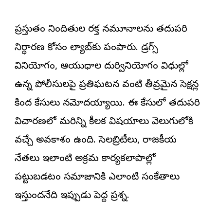
ప్రస్తుతం నిందితుల రక్త నమూనాలను తదుపరి
నిర్ధారణ కోసం ల్యాబ్‌కు పంపారు. డ్రగ్స్
వినియోగం, ఆయుధాల దుర్వినియోగం విధుల్లో
ఉన్న పోలీసులపై ప్రతిఘటన వంటి తీవ్రమైన సెక్షన్ల
కింద కేసులు నమోదయ్యాయి. ఈ కేసులో తదుపరి
విచారణలో మరిన్ని కీలక విషయాలు వెలుగులోకి
వచ్చే అవకాశం ఉంది. సెలబ్రిటీలు, రాజకీయ
నేతలు ఇలాంటి అక్రమ కార్యకలాపాల్లో
పట్టుబడటం సమాజానికి ఎలాంటి సంకేతాలు
ఇస్తుందనేది ఇప్పుడు పెద్ద ప్రశ్న.