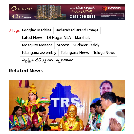
Fogging Machine
Hyderabad Brand Image
#Tags
Latest News
LB Nagar MLA
Marshals
Mosquito Menace
protest
Sudheer Reddy
telangana assembly
Telangana News
Telugu News
ఎమ్మెల్యే సుధీర్ రెడ్డి వినూత్న నిరసన!
Related News