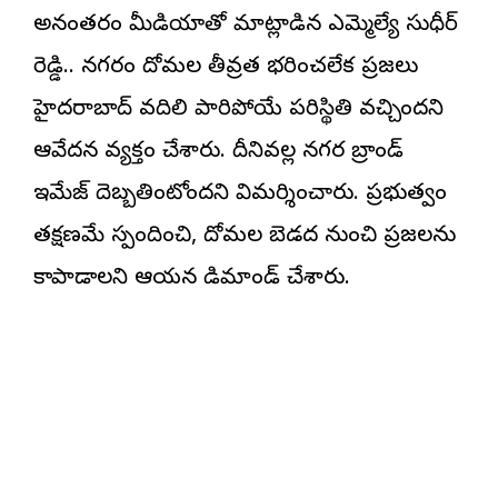
అనంతరం మీడియాతో మాట్లాడిన ఎమ్మెల్యే సుధీర్
రెడ్డి.. నగరంలో దోమల తీవ్రత భరించలేక ప్రజలు
హైదరాబాద్ వదిలి పారిపోయే పరిస్థితి వచ్చిందని
ఆవేదన వ్యక్తం చేశారు. దీనివల్ల నగర బ్రాండ్
ఇమేజ్ దెబ్బతింటోందని విమర్శించారు. ప్రభుత్వం
తక్షణమే స్పందించి, దోమల బెడద నుంచి ప్రజలను
కాపాడాలని ఆయన డిమాండ్ చేశారు.