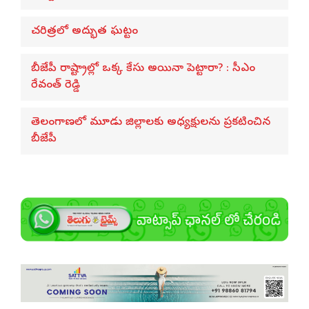
చరిత్రలో అద్భుత ఘట్టం
బీజేపీ రాష్ట్రాల్లో ఒక్క కేసు అయినా పెట్టారా? : సీఎం
రేవంత్ రెడ్డి
తెలంగాణలో మూడు జిల్లాలకు అధ్యక్షులను ప్రకటించిన
బీజేపీ