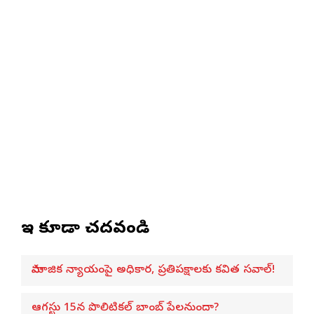
ఇవి కూడా చదవండి
సామాజిక న్యాయంపై అధికార, ప్రతిపక్షాలకు కవిత సవాల్!
ఆగస్టు 15న పొలిటికల్ బాంబ్ పేలనుందా?