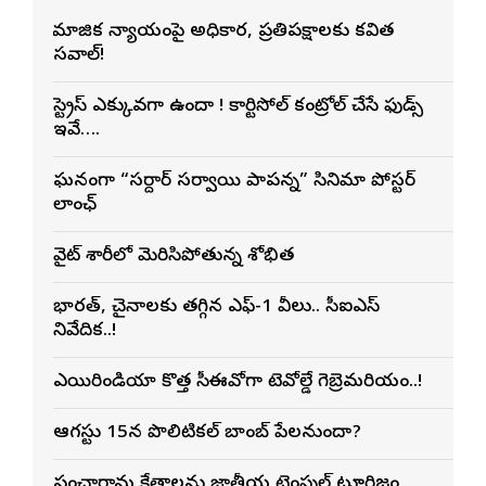
సామాజిక న్యాయంపై అధికార, ప్రతిపక్షాలకు కవిత
సవాల్!
స్ట్రెస్ ఎక్కువగా ఉందా ! కార్టిసోల్ కంట్రోల్ చేసే ఫుడ్స్
ఇవే….
ఘనంగా “సర్దార్ సర్వాయి పాపన్న” సినిమా పోస్టర్
లాంఛ్
వైట్ శారీలో మెరిసిపోతున్న శోభిత
భారత్, చైనాలకు తగ్గిన ఎఫ్-1 వీసాలు.. సీఐఎస్
నివేదిక..!
ఎయిరిండియా కొత్త సీఈవోగా టెవోల్డే గెబ్రెమరియం..!
ఆగస్టు 15న పొలిటికల్ బాంబ్ పేలనుందా?
పంచారామ క్షేత్రాలను జాతీయ టెంపుల్ టూరిజం