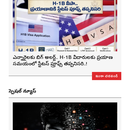
ఎన్నారైలకు బిగ్ అలర్ట్.. H-1B వీసాదారులకు ప్రయాణ
సమయంలో స్టేటస్ ప్రూఫ్స్ తప్పనిసరి..!
ఇంకా చదవండి
స్పెషల్ న్యూస్