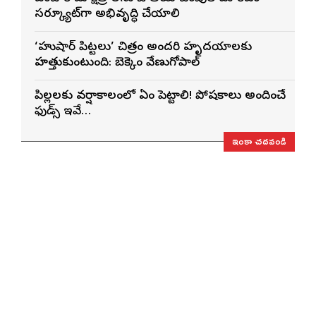
సర్క్యూట్‌గా అభివృద్ధి చేయాలి
‘హుషార్‌ పిట్టలు’ చిత్రం అందరి హృదయాలకు
హత్తుకుంటుంది: బెక్కెం వేణుగోపాల్‌
పిల్లలకు వర్షాకాలంలో ఏం పెట్టాలి! పోషకాలు అందించే
ఫుడ్స్ ఇవే…
ఇంకా చదవండి