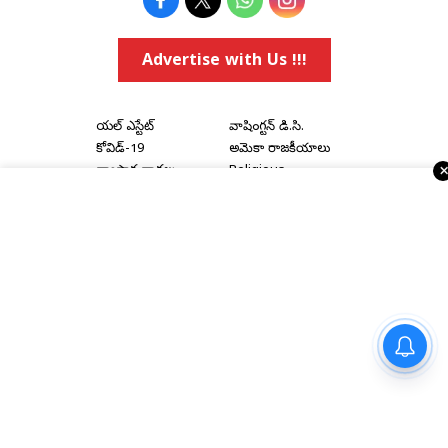
Advertise with Us !!!
రియల్ ఎస్టేట్
వాషింగ్టన్ డి.సి.
కోవిడ్-19
అమెరికా రాజకీయాలు
వ్యాపార వార్తలు
Religious
ఈవెంట్స్
నవ్యాంధ్ర
e-paper
తెలంగాణ
Topics
National
అమెరికా ఎన్‌ఆర్‌ఐ వార్తలు
అంతర్జాతీయ
షాపింగ్
Political Articles
Bay Area
Cinema News
డల్లాస్
సినిమా రివ్యూస్
పంచారామ క్షేత్రాలను జాతీయ
న్యూ జెర్సీ
సినిమా ఇంటర్వ్యూలు
టెంపుల్ టూరిజం సర్క్యూట్‌గా
న్యూ యార్క్
రాజకీయ ఇంటర్వ్యూలు
అభివృద్ధి చేయాలి
Home
|
About Us
|
Terms & Conditions
|
Privacy Policy
|