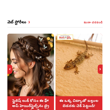
ఇంకా చదవండి
వెబ్ స్టోరీలు
స్టైలిష్ లుక్ కోసం ఈ హాఫ్-
ఈ ఒక్క చిట్కాతో బల్లుల
అప్ హెయిర్‌స్టైల్స్‌ను ట్రై
బెడదకు చెక్ పెట్టండి!