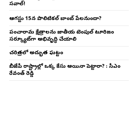
సవాల్!
ఆగస్టు 15న పొలిటికల్ బాంబ్ పేలనుందా?
పంచారామ క్షేత్రాలను జాతీయ టెంపుల్ టూరిజం
సర్క్యూట్‌గా అభివృద్ధి చేయాలి
చరిత్రలో అద్భుత ఘట్టం
బీజేపీ రాష్ట్రాల్లో ఒక్క కేసు అయినా పెట్టారా? : సీఎం
రేవంత్ రెడ్డి