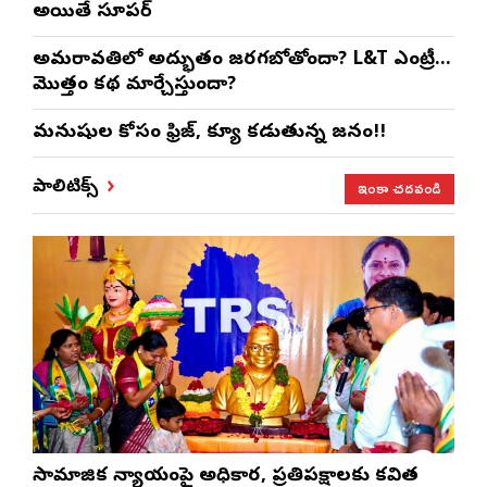
అయితే సూపర్
అమరావతిలో అద్భుతం జరగబోతోందా? L&T ఎంట్రీ…
మొత్తం కథ మార్చేస్తుందా?
మనుషుల కోసం ఫ్రిజ్, క్యూ కడుతున్న జనం!!
ఇంకా చదవండి
పాలిటిక్స్
సామాజిక న్యాయంపై అధికార, ప్రతిపక్షాలకు కవిత