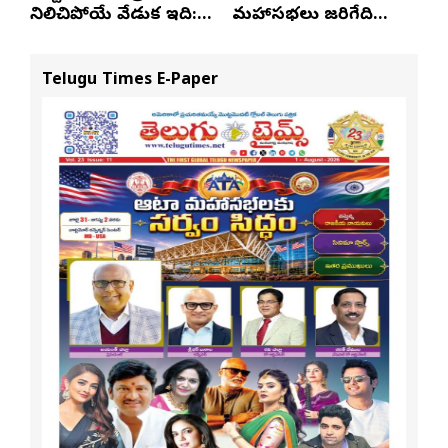
నిలిచిపోయే వేడుక ఇది:
మహాసభలు జరిగేది
శ్రీధర్ బానాల
అక్కడే: సతీష్ రెడ్డి
Telugu Times E-Paper