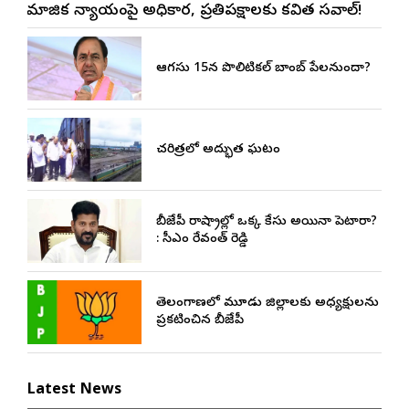
సామాజిక న్యాయంపై అధికార, ప్రతిపక్షాలకు కవిత సవాల్!
ఆగస్టు 15న పొలిటికల్ బాంబ్ పేలనుందా?
చరిత్రలో అద్భుత ఘట్టం
బీజేపీ రాష్ట్రాల్లో ఒక్క కేసు అయినా పెట్టారా?
: సీఎం రేవంత్ రెడ్డి
తెలంగాణలో మూడు జిల్లాలకు అధ్యక్షులను
ప్రకటించిన బీజేపీ
Latest News