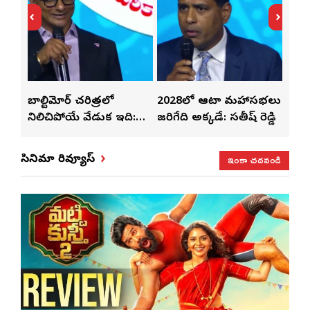
తో
బాల్టిమోర్ చరిత్రలో
2028లో ఆటా మహాసభలు
తెలు
ట్టి
నిలిచిపోయే వేడుక ఇది:
జరిగేది అక్కడే: సతీష్ రెడ్డి
చేస్తు
శ్రీధర్ బానాల
ఇంకా చదవండి
సినిమా రివ్యూస్