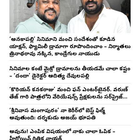
‘అనకాపల్లి’ సినిమాని మంచి సందేశంతో కూడిన
యాక్షన్, ఫ్యామిలీ డ్రామాగా రూపొందించాం – నిర్మాతలు
త్రినాథరావు నక్కిన, కాండ్రేగుల నాయుడు
సినిమాల కంటే మైక్రో డ్రామాలను తీయడమే చాలా కష్టం
– ‘దందా’ డైరెక్ట‌ర్ ఆదిత్య దేవులపల్లి
‘కొరియన్ కనకరాజు’ మంచి ఫన్ ఎంటర్‌టైనర్. వరుణ్
తేజ్ గారి పాత్రలోని వేరియేషన్స్ ప్రేక్షకులను సర్‌ప్రైజ్
చేస్తాయి : దర్శకుడు మేర్లపాక గాంధీ
‘శ్రీనివాస మంగాపురం’ నా కెరీర్‌లో బెస్ట్ ఫిల్మ్
అవుతుంది: దర్శకుడు అజయ్ భూపతి
అవును! ఎంపిక విషయంలో నాకు చాలా ఓపిక –
హీరోయిన్ రితిక నాయక్