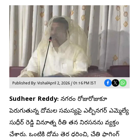
Published By: Vishal
April 2, 2026 / 01:16 PM IST
Sudheer Reddy:
నగరంలో రోజురోజుకూ
పెరుగుతున్న దోమల సమస్యపై
ఎల్బీనగర్
ఎమ్మెల్యే
సుధీర్ రెడ్డి వినూత్న రీతిలో తన నిరసనను వ్యక్తం
చేశారు. ఒంటికి దోమ తెర ధరించి, చేతిలో ఫాగింగ్