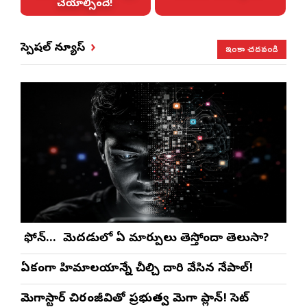
చేయాల్సిందే!
ఇంకా చదవండి
స్పెషల్ న్యూస్
మీ ఫోన్… మీ మెదడులో ఏ మార్పులు తెస్తోందా తెలుసా?
ఏకంగా హిమాలయాన్నే చీల్చి దారి వేసిన నేపాల్!
మెగాస్టార్ చిరంజీవితో ప్రభుత్వ మెగా ప్లాన్! సెట్