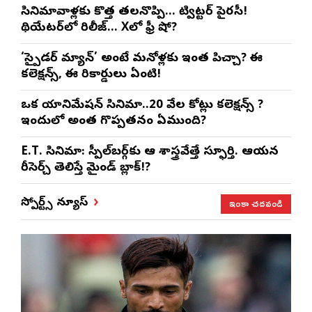
సినిమావాళ్లకు కొత్త తలనొప్పి… ట్విట్టర్ పైరసీ!
థియేటర్‌లో రిలీజ్… Xలో ఫ్రీ షో?
‘స్పైడర్ మ్యాన్’ అంటే మనోళ్లకు ఇంత పిచ్చా? ఈ
కలెక్షన్స్, ఈ రికార్డులు ఏంటి!
ఒక యానిమేషన్ సినిమా..20 వేల కోట్లు కలెక్షన్స్ ?
ఇందులో అంత గొప్పతనం ఏముంది?
E.T. సినిమా: స్పీల్‌బర్గ్‌కు ఆ శాస్త్రవేత్తే స్ఫూర్తి. ఆయన
రీసెర్చ్ తెలిస్తే మైండ్ బ్లాక్!?
ఇంకా చదవండి
స్పోర్ట్స్ న్యూస్