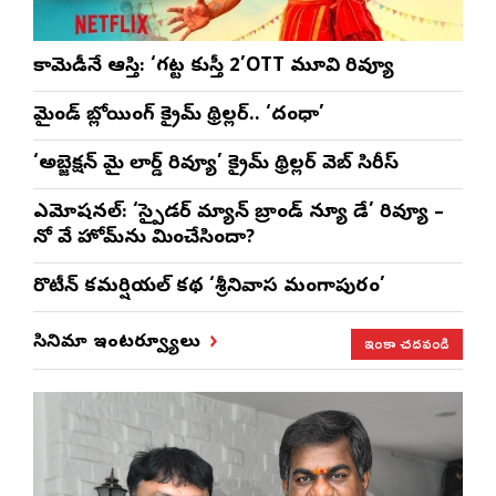
కామెడీనే ఆస్తి: ‘గట్ట కుస్తీ 2’OTT మూవి రివ్యూ
మైండ్ బ్లోయింగ్ క్రైమ్ థ్రిల్లర్.. ‘దంధా’
‘అబ్జెక్ష‌న్ మై లార్డ్ రివ్యూ’ క్రైమ్ థ్రిల్ల‌ర్ వెబ్ సిరీస్
ఎమోష‌న‌ల్‌: ‘స్పైడర్ మ్యాన్ బ్రాండ్ న్యూ డే’ రివ్యూ –
నో వే హోమ్‌ను మించేసిందా?
రొటీన్‌ కమర్షియల్‌ కథ ‘శ్రీనివాస మంగాపురం’
ఇంకా చదవండి
సినిమా ఇంటర్వ్యూలు