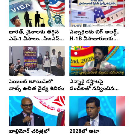
భారత్, చైనాలకు తగ్గిన
ఎన్నారైలకు బిగ్ అలర్ట్..
ఎఫ్-1 వీసాలు.. సీఐఎస్
H-1B వీసాదారులకు
నివేదిక..!
ప్రయాణ సమయంలో
స్టేటస్ ప్రూఫ్స్ తప్పనిసరి..!
సెయింట్ లూయిస్‌లో
ఎన్నారై కష్టాలపై
నాట్స్ ఉచిత వైద్య శిబిరం
పంచ్‌లతో నవ్వించిన
నవీన్ పోలిశెట్టి
బాల్టిమోర్ చరిత్రలో
2028లో ఆటా