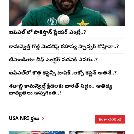
ఐపిఎల్ లో పాకిస్తాన్ ప్లేయర్ ఎంట్రీ..?
కామన్వెల్త్ గోల్డ్ మెడలిస్ట్ రహస్య స్పాన్సర్ కోహ్లినా..?
టీమిండియా చీఫ్ సెలెక్టర్ పదవికి ఎసరు..?
ఐపీఎల్‌లో కొత్త కెప్టెన్సీ టాపిక్..లక్నో కెప్టెన్ అతనే..?
శతాబ్ది కామన్వెల్త్ క్రీడలకు భారత్ సిద్ధం.. ఆతిథ్య
బాధ్యతలు అప్పగింత..!
ఇంకా చదవండి
USA NRI వార్తలు