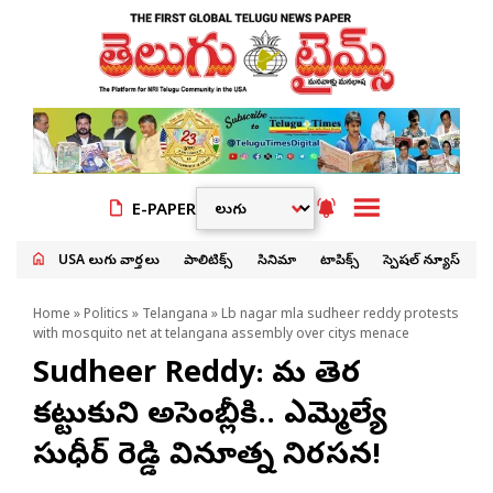
E-PAPER
USA తెలుగు వార్తలు
పాలిటిక్స్
సినిమా
టాపిక్స్
స్పెషల్ న్యూస్
Home
»
Politics
»
Telangana
» Lb nagar mla sudheer reddy protests
with mosquito net at telangana assembly over citys menace
Sudheer Reddy: దోమ తెర
కట్టుకుని అసెంబ్లీకి.. ఎమ్మెల్యే
సుధీర్ రెడ్డి వినూత్న నిరసన!