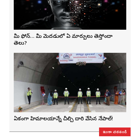
మీ ఫోన్… మీ మెదడులో ఏ మార్పులు తెస్తోందా
తెలుసా?
ఏకంగా హిమాలయాన్నే చీల్చి దారి వేసిన నేపాల్!
ఇంకా చదవండి