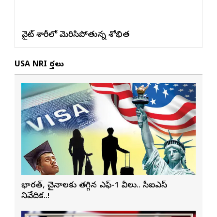
వైట్ శారీలో మెరిసిపోతున్న శోభిత
USA NRI వార్తలు
భారత్, చైనాలకు తగ్గిన ఎఫ్-1 వీసాలు.. సీఐఎస్
నివేదిక..!