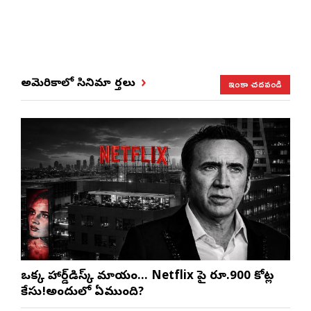
ఇంకా చదవండి
అమెరికాలో సినిమా వార్తలు
ఒక్క హార్డ్‌డిస్క్ మాయం… Netflix పై రూ.900 కోట్ల
కేసు!అందులో ఏముంది?