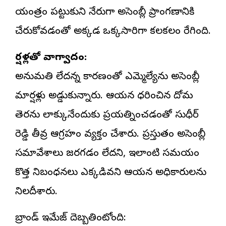
యంత్రం పట్టుకుని నేరుగా అసెంబ్లీ ప్రాంగణానికి
చేరుకోవడంతో అక్కడ ఒక్కసారిగా కలకలం రేగింది.
మార్షళ్లతో వాగ్వాదం:
అనుమతి లేదన్న కారణంతో ఎమ్మెల్యేను అసెంబ్లీ
మార్షళ్లు అడ్డుకున్నారు. ఆయన ధరించిన దోమ
తెరను లాక్కునేందుకు ప్రయత్నించడంతో సుధీర్
రెడ్డి తీవ్ర ఆగ్రహం వ్యక్తం చేశారు. ప్రస్తుతం అసెంబ్లీ
సమావేశాలు జరగడం లేదని, ఇలాంటి సమయంలో
కొత్త నిబంధనలు ఎక్కడివని ఆయన అధికారులను
నిలదీశారు.
బ్రాండ్ ఇమేజ్ దెబ్బతింటోంది: