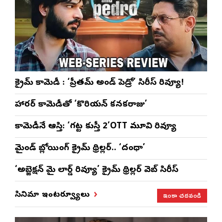
క్రైమ్ కామెడీ : ‘ప్రీతమ్ అండ్ పెడ్రో’ సిరీస్ రివ్యూ!
హారర్ కామెడీతో ‘కొరియన్ కనకరాజు’
కామెడీనే ఆస్తి: ‘గట్ట కుస్తీ 2’OTT మూవి రివ్యూ
మైండ్ బ్లోయింగ్ క్రైమ్ థ్రిల్లర్.. ‘దంధా’
‘అబ్జెక్ష‌న్ మై లార్డ్ రివ్యూ’ క్రైమ్ థ్రిల్ల‌ర్ వెబ్ సిరీస్
ఇంకా చదవండి
సినిమా ఇంటర్వ్యూలు