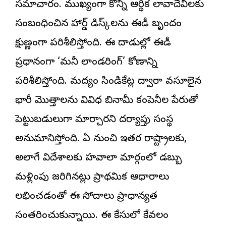
సమాచారం. ముఖ్యంగా కొన్ని ఆర్థిక లావాదేవీలకు
సంబంధించిన హార్డ్ డిస్క్‌లను ఈడీ బృందం
క్షుణ్ణంగా పరిశీలిస్తోంది. ఈ దాడుల్లో ఈడీ
ప్రధానంగా ‘మనీ లాండరింగ్’ కోణాన్ని
పరిశీలిస్తోంది. మద్యం సిండికేట్ల ద్వారా వసూలైన
భారీ మొత్తాలను వివిధ బినామీ కంపెనీల పేరుతో
పెట్టుబడులుగా మార్చారని దర్యాప్తు సంస్థ
అనుమానిస్తోంది. ఏపీ నుంచి ఇతర రాష్ట్రాలకు,
అలాగే విదేశాలకు హవాలా మార్గంలో డబ్బు
మళ్లింపు జరిగినట్లు ప్రాథమిక ఆధారాలు
లభించడంతో ఈ సోదాలు ప్రాధాన్యత
సంతరించుకున్నాయి. ఈ కేసులో కేవలం