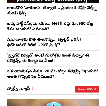
రాజమౌళి ‘వారణాసి’ తర్వాత… ప్రియాంక చోప్రా నెక్స్ట్
మూవీ ఫిక్స్!
ఒక్క హార్డ్‌డిస్క్ మాయం… Netflix పై రూ.900 కోట్ల
కేసు!అందులో ఏముంది?
సినిమావాళ్లకు కొత్త తలనొప్పి… ట్విట్టర్ పైరసీ!
థియేటర్‌లో రిలీజ్… Xలో ఫ్రీ షో?
‘స్పైడర్ మ్యాన్’ అంటే మనోళ్లకు ఇంత పిచ్చా? ఈ
కలెక్షన్స్, ఈ రికార్డులు ఏంటి!
ఒక యానిమేషన్ సినిమా..20 వేల కోట్లు కలెక్షన్స్ ?ఇందులో
అంత గొప్పతనం ఏముంది?
ఇంకా చదవండి
స్పోర్ట్స్ న్యూస్