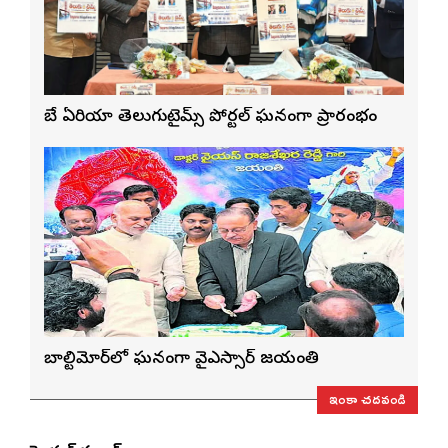
బే ఏరియా తెలుగుటైమ్స్ పోర్టల్ ఘనంగా ప్రారంభం
బాల్టిమోర్‌లో ఘనంగా వైఎస్సార్‌ జయంతి
ఇంకా చదవండి