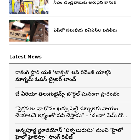
సీఎం చంద్రబాబుకు అరుదైన కానుక
ఏపీలో పలువురు ఐఏఎస్‌ల బదిలీలు
Latest News
రాకింగ్ స్టార్ యశ్ ‘టాక్సిక్’ లవ్ రివెంజ్ యాక్షన్
మాగ్నమ్ ఓపస్‌ ట్రైలర్ లాంచ్
బే ఏరియా తెలుగుటైమ్స్ పోర్టల్ ఘనంగా ప్రారంభం
”ప్రేక్షకులు నా కోసం ఖర్చు పెట్టే డబ్బులకు న్యాయం
చేయాలనే లక్ష్యంతో పని చేస్తాను” – ‘దందా’ ఫేమ్ దొర
సాయి తేజ
అన్నపూర్ణ స్టూడియోస్ ‘పళ్ళబురుసు’ నుంచి ‘హైలో
హైలో హైలెస్సా’ సాంగ్ రిలీజ్