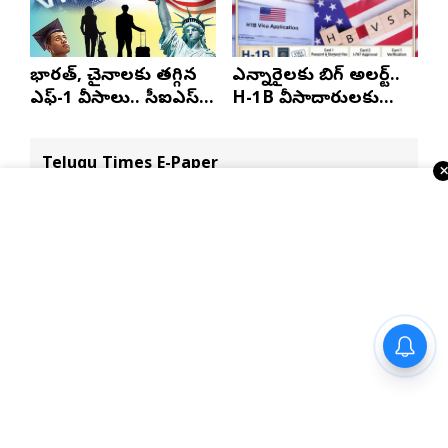
భారత్, చైనాలకు తగ్గిన
ఎన్నారైలకు బిగ్ అలర్ట్..
ఎఫ్-1 వీసాలు.. సీఐఎస్
H-1B వీసాదారులకు
నివేదిక..!
ప్రయాణ సమయంలో
స్టేటస్ ప్రూఫ్స్ తప్పనిసరి..!
Telugu Times E-Paper
ప్రధాని మోదీని కుటుంబ సమేతంగా
కలిసిన ఎంపీ కలిశెట్టి