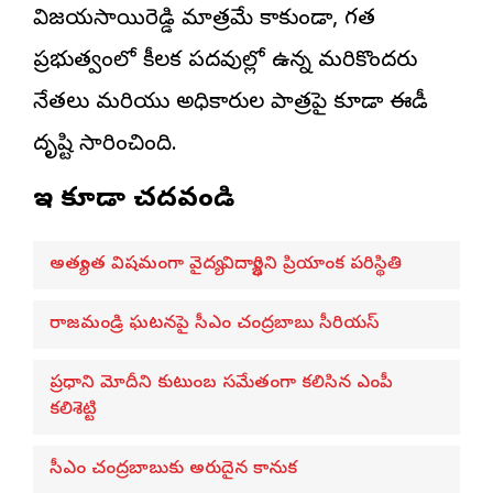
విజయసాయిరెడ్డి మాత్రమే కాకుండా, గత
ప్రభుత్వంలో కీలక పదవుల్లో ఉన్న మరికొందరు
నేతలు మరియు అధికారుల పాత్రపై కూడా ఈడీ
దృష్టి సారించింది.
ఇవి కూడా చదవండి
అత్యంత విషమంగా వైద్య విద్యార్థిని ప్రియాంక పరిస్థితి
రాజమండ్రి ఘటనపై సీఎం చంద్రబాబు సీరియస్
ప్రధాని మోదీని కుటుంబ సమేతంగా కలిసిన ఎంపీ
కలిశెట్టి
సీఎం చంద్రబాబుకు అరుదైన కానుక