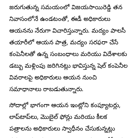
జరుగుతున్న సమయంలో విజయసాయిరెడ్డి తన
నివాసంలోనే ఉండటంతో, ఈడీ అధికారులు
ఆయనను నేరుగా విచారిస్తున్నారు. మద్యం పాలసీ
తయారీలో ఆయన పాత్ర, మద్యం సరఫరా చేసే
కంపెనీలతో ఉన్న సంబంధాలు మరియు విదేశాలకు
డబ్బు మళ్లింపు జరిగినట్లు భావిస్తున్న షెల్ కంపెనీల
వివరాలపై అధికారులు ఆయన నుంచి
సమాధానాలు రాబడుతున్నారు.
సోదాల్లో భాగంగా ఆయన ఇంట్లోని కంప్యూటర్లు,
లాప్‌టాప్‌లు, మొబైల్ ఫోన్లు మరియు కీలక
పత్రాలను అధికారులు స్వాధీనం చేసుకున్నట్లు