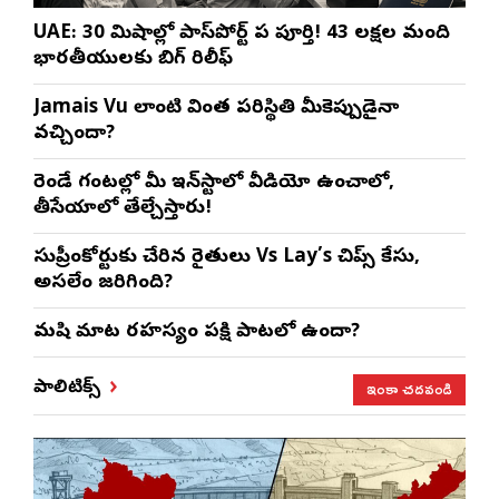
UAE: 30 నిమిషాల్లో పాస్‌పోర్ట్ పని పూర్తి! 43 లక్షల మంది
భారతీయులకు బిగ్ రిలీఫ్
Jamais Vu లాంటి వింత పరిస్థితి మీకెప్పుడైనా
వచ్చిందా?
రెండే గంటల్లో మీ ఇన్‌స్టాలో వీడియో ఉంచాలో,
తీసేయాలో తేల్చేస్తారు!
సుప్రీంకోర్టుకు చేరిన రైతులు Vs Lay’s చిప్స్‌ కేసు,
అసలేం జరిగింది?
మనిషి మాట రహస్యం పక్షి పాటలో ఉందా?
ఇంకా చదవండి
పాలిటిక్స్