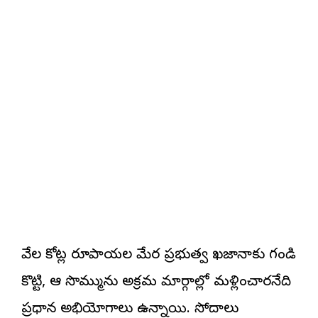
వేల కోట్ల రూపాయల మేర ప్రభుత్వ ఖజానాకు గండి
కొట్టి, ఆ సొమ్మును అక్రమ మార్గాల్లో మళ్లించారనేది
ప్రధాన అభియోగాలు ఉన్నాయి. సోదాలు