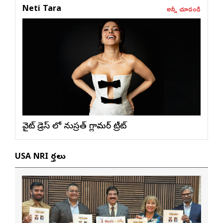
అన్నీ చూడండి
Neti Tara
వైట్ డ్రెస్ లో నుస్ర‌త్ గ్లామ‌ర్ ట్రీట్
USA NRI వార్తలు