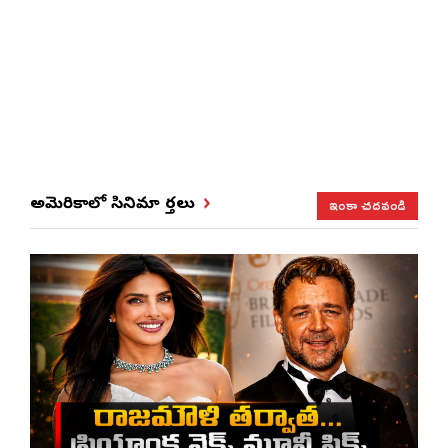
ఇంకా చదవండి
అమెరికాలో సినిమా వార్తలు