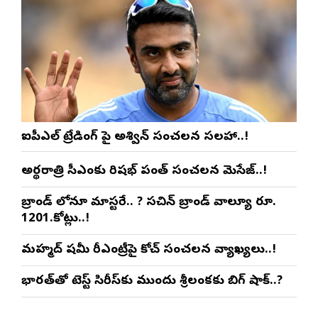
ఐపీఎల్ ట్రేడింగ్ పై అశ్విన్ సంచలన సలహా..!
అర్థరాత్రి సీఎంకు రిషభ్ పంత్ సంచలన మెసేజ్..!
బ్రాండ్ లోనూ మాస్టరే.. ? సచిన్ బ్రాండ్ వాల్యూ రూ.
1201.కోట్లు..!
మహ్మద్ షమీ రీఎంట్రీపై కోచ్ సంచలన వ్యాఖ్యలు..!
భారత్‌తో టెస్ట్ సిరీస్‌కు ముందు శ్రీలంకకు బిగ్ షాక్..?