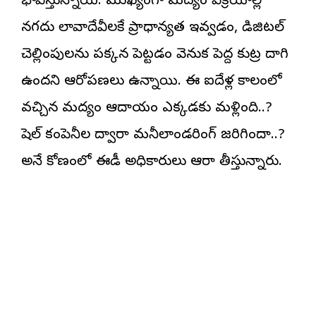
భావిస్తున్నాయి. ముఖ్యంగా మద్యం విక్రయాల్లో
నగదు లావాదేవీలకే ప్రాధాన్యత ఇవ్వడం, డిజిటల్
చెల్లింపులను పక్కన పెట్టడం వెనుక పెద్ద కుట్ర దాగి
ఉందని ఆరోపణలు ఉన్నాయి. ఈ ఐదేళ్ల కాలంలో
వచ్చిన మద్యం ఆదాయం ఎక్కడకు మళ్లింది..?
షెల్ కంపెనీల ద్వారా మనీలాండరింగ్ జరిగిందా..?
అనే కోణంలో ఈడీ అధికారులు ఆరా తీస్తున్నారు.