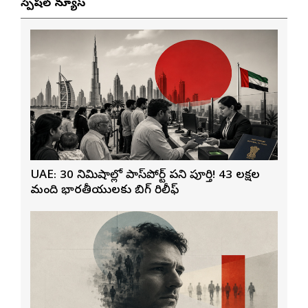
స్పెషల్ న్యూస్
UAE: 30 నిమిషాల్లో పాస్‌పోర్ట్ పని పూర్తి! 43 లక్షల
మంది భారతీయులకు బిగ్ రిలీఫ్