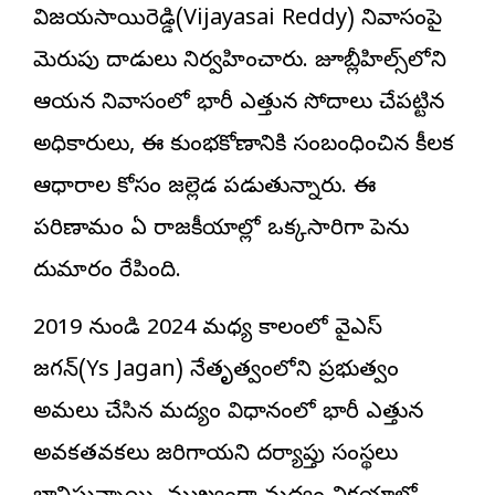
విజయసాయిరెడ్డి(Vijayasai Reddy) నివాసంపై
మెరుపు దాడులు నిర్వహించారు. జూబ్లీహిల్స్‌లోని
ఆయన నివాసంలో భారీ ఎత్తున సోదాలు చేపట్టిన
అధికారులు, ఈ కుంభకోణానికి సంబంధించిన కీలక
ఆధారాల కోసం జల్లెడ పడుతున్నారు. ఈ
పరిణామం ఏపీ రాజకీయాల్లో ఒక్కసారిగా పెను
దుమారం రేపింది.
2019 నుండి 2024 మధ్య కాలంలో వైఎస్
జగన్(Ys Jagan) నేతృత్వంలోని ప్రభుత్వం
అమలు చేసిన మద్యం విధానంలో భారీ ఎత్తున
అవకతవకలు జరిగాయని దర్యాప్తు సంస్థలు