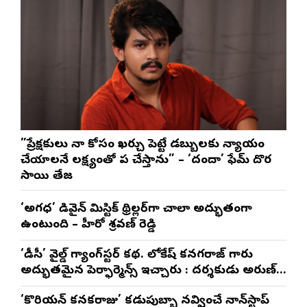
”ప్రేక్షకులు నా కోసం ఖర్చు పెట్టే డబ్బులకు న్యాయం
చేయాలనే లక్ష్యంతో పని చేస్తాను” – ‘దందా’ ఫేమ్ దొర
సాయి తేజ
‘అగధ’ డివైన్ మిస్టిక్ థ్రిల్లర్‌గా చాలా అద్భుతంగా
ఉంటుంది – హీరో శ్రవణ్ రెడ్డి
‘డీసీ’ వైల్డ్ గ్యాంగ్‌స్టర్ కథ. లోకేష్ కనగరాజ్ గారు
అద్భుతమైన పెర్ఫార్మెన్స్ ఇచ్చారు : దర్శకుడు అరుణ్
మాథేశ్వరన్
‘కొరియన్ కనకరాజు’ కడుపుబ్బా నవ్వించే నాన్‌స్టాప్