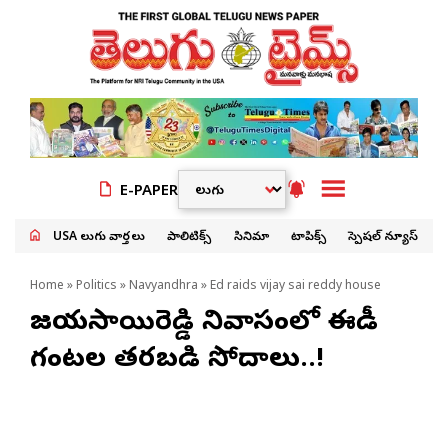
E-PAPER
USA తెలుగు వార్తలు
పాలిటిక్స్
సినిమా
టాపిక్స్
స్పెషల్ న్యూస్
Home
»
Politics
»
Navyandhra
» Ed raids vijay sai reddy house
విజయసాయిరెడ్డి నివాసంలో ఈడీ
గంటల తరబడి సోదాలు..!