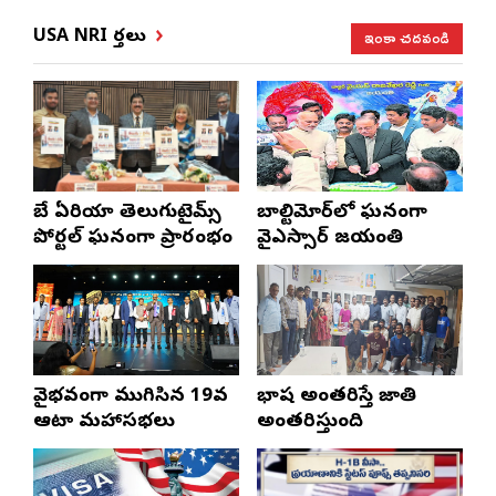
ఇంకా చదవండి
USA NRI వార్తలు
బే ఏరియా తెలుగుటైమ్స్
బాల్టిమోర్‌లో ఘనంగా
పోర్టల్ ఘనంగా ప్రారంభం
వైఎస్సార్‌ జయంతి
వైభవంగా ముగిసిన 19వ
భాష అంతరిస్తే జాతి
ఆటా మహాసభలు
అంతరిస్తుంది