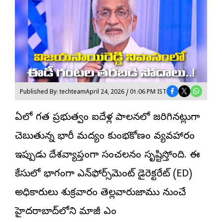
Published By: techteam
April 24, 2026 / 01:06 PM IST
ఏపీలో గత
ప్రభుత్వం
ఐదేళ్ల పాలనలో జరిగినట్లుగా
చెబుతున్న భారీ మద్యం కుంభకోణం వ్యవహారం
ఇప్పుడు దేశవ్యాప్తంగా సంచలనం సృష్టిస్తోంది. ఈ
కేసులో భాగంగా ఎన్‌ఫోర్స్‌మెంట్ డైరెక్టరేట్ (ED)
అధికారులు శుక్రవారం తెల్లవారుజాము నుంచే
హైదరాబాద్‌లోని మాజీ ఎంపీ