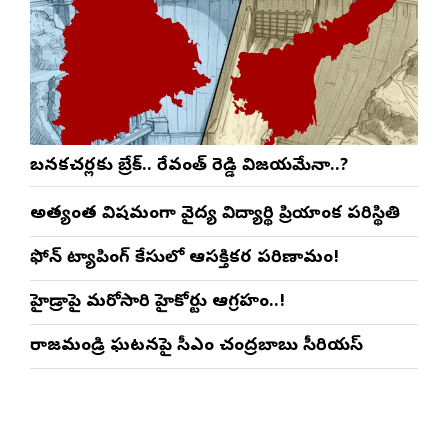
బనకచర్లకు బ్రేక్.. రేవంత్ రెడ్డి విజయమేనా..?
అత్యంత విషమంగా వైద్య విద్యార్థిని ప్రియాంక పరిస్థితి
ఫోన్ ట్యాపింగ్ కేసులో ఆసక్తికర పరిణామం!
హైడ్రాపై మరోసారి హైకోర్టు ఆగ్రహం..!
రాజమండ్రి ఘటనపై సీఎం చంద్రబాబు సీరియస్