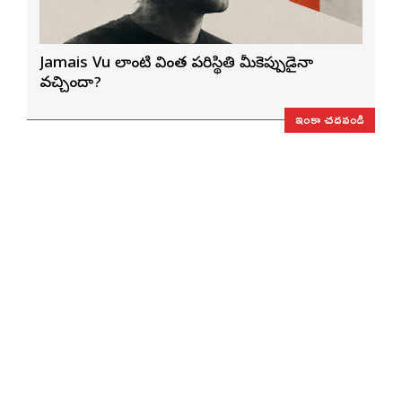
Jamais Vu లాంటి వింత పరిస్థితి మీకెప్పుడైనా
వచ్చిందా?
ఇంకా చదవండి