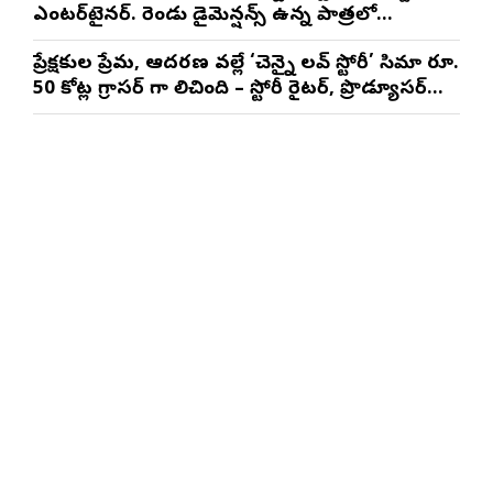
ఎంటర్‌టైనర్. రెండు డైమెన్షన్స్ ఉన్న పాత్రలో
నటించడం చాలా సంతృప్తినిచ్చింది : వరుణ్ తేజ్
ప్రేక్షకుల ప్రేమ, ఆదరణ వల్లే ‘చెన్నై లవ్ స్టోరీ’ సినిమా రూ.
50 కోట్ల గ్రాసర్ గా నిలిచింది – స్టోరీ రైటర్, ప్రొడ్యూసర్
సాయి రాజేష్