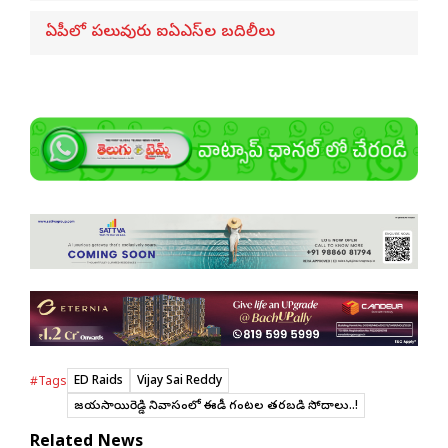
ఏపీలో పలువురు ఐఏఎస్‌ల బదిలీలు
ED Raids
Vijay Sai Reddy
#Tags
విజయసాయిరెడ్డి నివాసంలో ఈడీ గంటల తరబడి సోదాలు..!
Related News