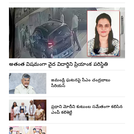
అత్యంత విషమంగా వైద్య విద్యార్థిని ప్రియాంక పరిస్థితి
రాజమండ్రి ఘటనపై సీఎం చంద్రబాబు
సీరియస్
ప్రధాని మోదీని కుటుంబ సమేతంగా కలిసిన
ఎంపీ కలిశెట్టి