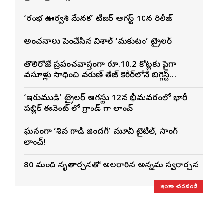
‘రంభ ఊర్వశి మేనక’ టీజర్ ఆగస్ట్ 10న రిలీజ్
అంచనాలు పెంచేసిన విశాల్ ‘మకుటం’ ట్రైలర్
తొలిరోజే ప్రపంచవ్యాప్తంగా రూ.10.2 కోట్లకు పైగా
వసూళ్లు సాధించి వరుణ్ తేజ్ కెరీర్‌లోనే బిగ్గెస్ట్
ఓపెనింగ్‌గా నిలిచిన ‘కొరియన్ కనకరాజు’
‘ఇరుముడి’ ట్రైలర్ ఆగస్టు 12న భీమవరంలో భారీ
పబ్లిక్ ఈవెంట్ లో గ్రాండ్ గా లాంచ్
ఘనంగా ‘శివ గాడి జింద‌గీ’ మూవీ టైటిల్, సాంగ్
లాంచ్!
80 మంది నృత్యార్చనతో అలరారిన అన్నమ స్వరార్చన
ఇంకా చదవండి