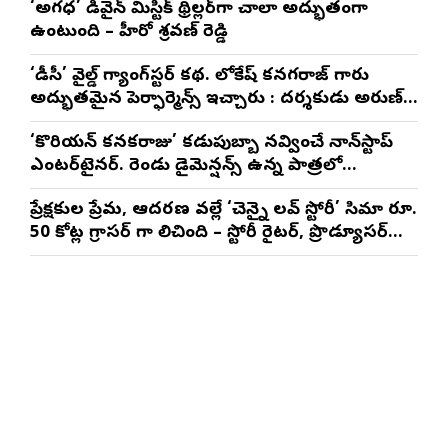
‘అగధ’ డివైన్ మిస్టిక్ థ్రిల్లర్‌గా చాలా అద్భుతంగా
ఉంటుంది – హీరో శ్రవణ్ రెడ్డి
‘డీసీ’ వైల్డ్ గ్యాంగ్‌స్టర్ కథ. లోకేష్ కనగరాజ్ గారు
అద్భుతమైన పెర్ఫార్మెన్స్ ఇచ్చారు : దర్శకుడు అరుణ్
మాథేశ్వరన్
‘కొరియన్ కనకరాజు’ కడుపుబ్బా నవ్వించే నాన్‌స్టాప్
ఎంటర్‌టైనర్. రెండు డైమెన్షన్స్ ఉన్న పాత్రలో
నటించడం చాలా సంతృప్తినిచ్చింది : వరుణ్ తేజ్
ప్రేక్షకుల ప్రేమ, ఆదరణ వల్లే ‘చెన్నై లవ్ స్టోరీ’ సినిమా రూ.
50 కోట్ల గ్రాసర్ గా నిలిచింది – స్టోరీ రైటర్, ప్రొడ్యూసర్
సాయి రాజేష్