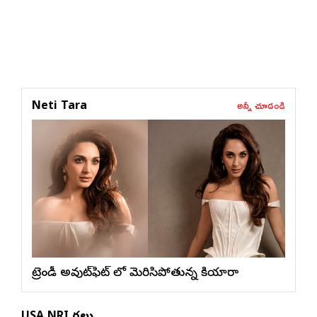
అన్నీ చూడండి
Neti Tara
ట్రెండీ అవుట్‌ఫిట్ లో మెరిసిపోతున్న కియారా
USA NRI వార్తలు