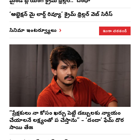
మైండ్ బ్లోయింగ్ క్రైమ్ థ్రిల్లర్.. ‘దంధా’
‘అబ్జెక్ష‌న్ మై లార్డ్ రివ్యూ’ క్రైమ్ థ్రిల్ల‌ర్ వెబ్ సిరీస్
ఇంకా చదవండి
సినిమా ఇంటర్వ్యూలు
”ప్రేక్షకులు నా కోసం ఖర్చు పెట్టే డబ్బులకు న్యాయం
చేయాలనే లక్ష్యంతో పని చేస్తాను” – ‘దందా’ ఫేమ్ దొర
సాయి తేజ