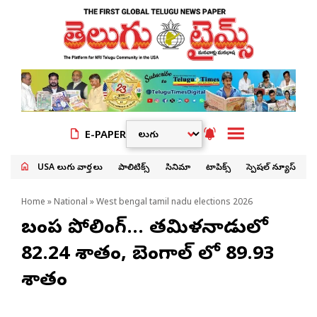
E-PAPER
USA తెలుగు వార్తలు
పాలిటిక్స్
సినిమా
టాపిక్స్
స్పెషల్ న్యూస్
Home
»
National
» West bengal tamil nadu elections 2026
బంపర్ పోలింగ్… తమిళనాడులో
82.24 శాతం, బెంగాల్ లో 89.93
శాతం