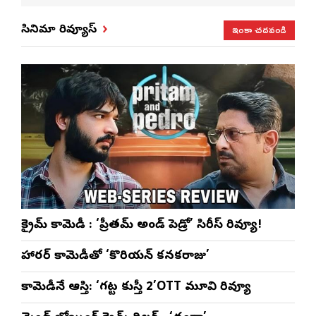
సంబరాలు…
సతీశ్
మహిళల కోసం
‘వి
కుంభ హారతి
రామసహాయం
ప్రత్యేకంగా
పరి
ఇంకా చదవండి
సినిమా రివ్యూస్
ప్రత్యేకం
రెడ్డి ప్రత్యేక లైవ్
‘ఉమెన్స్ ఫోరమ్’
కార
ళా’
షో
వేడుకలు
క్రైమ్ కామెడీ : ‘ప్రీతమ్ అండ్ పెడ్రో’ సిరీస్ రివ్యూ!
హారర్ కామెడీతో ‘కొరియన్ కనకరాజు’
కామెడీనే ఆస్తి: ‘గట్ట కుస్తీ 2’OTT మూవి రివ్యూ