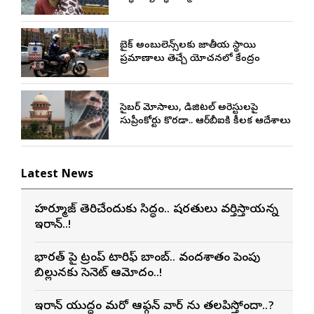
బైక్ అంబులెన్స్‌లకు జాతీయ స్థాయి
ప్రమాణాలు తెచ్చే యోచనలో కేంద్రం
సైబర్ మోసాలు, డిజిటల్ అరెస్టులపై
సుప్రీంకోర్టు కొరడా.. ఆర్‌బీఐకి కీలక ఆదేశాలు
Latest News
హర్మూజ్ తెరిచేందుకు సిద్ధం.. షరతులు వర్తిస్తాయన్న
ఇరాన్..!
భారత్ పై ట్రంప్ టారిఫ్ బాంబ్.. వందశాతం పెంపు
బిల్లునకు సెనెట్ ఆమోదం..!
ఇరాన్ యుద్ధం మరో ఆఫ్గన్ వార్ ను తలపిస్తోందా..?