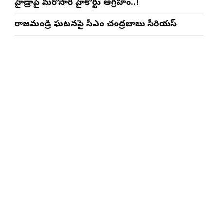
హైడ్రాపై మరోసారి హైకోర్టు ఆగ్రహం..!
రాజమండ్రి ఘటనపై సీఎం చంద్రబాబు సీరియస్