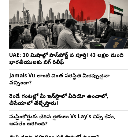
UAE: 30 నిమిషాల్లో పాస్‌పోర్ట్ పని పూర్తి! 43 లక్షల మంది
భారతీయులకు బిగ్ రిలీఫ్
Jamais Vu లాంటి వింత పరిస్థితి మీకెప్పుడైనా
వచ్చిందా?
రెండే గంటల్లో మీ ఇన్‌స్టాలో వీడియో ఉంచాలో,
తీసేయాలో తేల్చేస్తారు!
సుప్రీంకోర్టుకు చేరిన రైతులు Vs Lay’s చిప్స్‌ కేసు,
అసలేం జరిగింది?