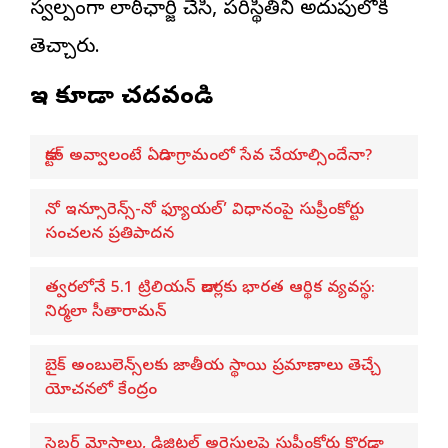
స్వల్పంగా లాఠీఛార్జి చేసి, పరిస్థితిని అదుపులోకి
తెచ్చారు.
ఇవి కూడా చదవండి
డాక్టర్ అవ్వాలంటే ఏడాది గ్రామంలో సేవ చేయాల్సిందేనా?
నో ఇన్సూరెన్స్-నో ఫ్యూయల్’ విధానంపై సుప్రీంకోర్టు
సంచలన ప్రతిపాదన
త్వరలోనే 5.1 ట్రిలియన్ డాలర్లకు భారత ఆర్థిక వ్యవస్థ:
నిర్మలా సీతారామన్
బైక్ అంబులెన్స్‌లకు జాతీయ స్థాయి ప్రమాణాలు తెచ్చే
యోచనలో కేంద్రం
సైబర్ మోసాలు, డిజిటల్ అరెస్టులపై సుప్రీంకోర్టు కొరడా..