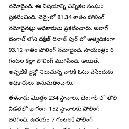
నమోదైంది. ఈ విషయాన్ని ఎన్నికల సంఘం
ప్రకటించింది. చెన్నైలో 81.34 శాతం పోలింగ్
నమోదైనట్లు అధికారులు ప్రకటించారు. అలాగే
బెంగాల్ లోని దక్షిణ్ దినాజ్ పుర్ లో అత్యధికంగా
93.12 శాతం పోలింగ్ నమోదైంది. సాయంత్రం 6
గంటల కల్లా పోలింగ్ ముగిసింది. అయితే..
అప్పటికే లైన్లో నిలుచున్న వారికి ఓటు వేసేందుకు
అధికారులు అనుమతించారు.
తమిళనాడు మొత్తం 234 స్థానాలు, బెంగాల్ లో తొలి
విడతలో భాగంగా 152 స్థానాలకు పోలింగ్
జరిగింది. ఉదయం 7 గంటలకే పోలింగ్