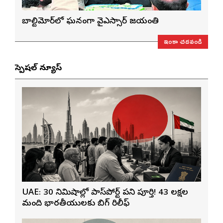
బాల్టిమోర్‌లో ఘనంగా వైఎస్సార్‌ జయంతి
ఇంకా చదవండి
స్పెషల్ న్యూస్
UAE: 30 నిమిషాల్లో పాస్‌పోర్ట్ పని పూర్తి! 43 లక్షల
మంది భారతీయులకు బిగ్ రిలీఫ్