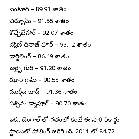
బంకూర – 89.91 శాతం
బీర్బూమ్ – 91.55 శాతం
కొచ్చేబేహార్ – 92.07 శాతం
దక్షిణ్ దినాజ్ పూర్ – 93.12 శాతం
డార్జిలింగ్ – 86.49 శాతం
జల్పై గురి – 91.20 శాతం
ఝార్ గ్రామ్ – 90.53 శాతం
ముర్షీదాబాద్ – 91.36 శాతం
పశ్చిమ మిడ్నాపూర్ – 90.70 శాతం
ఇక.. బెంగాల్ లో గతంలో కంటే ఈ సారి రికార్డు
స్థాయిలో పోలింగ్ జరిగింది. 2011 లో 84.72