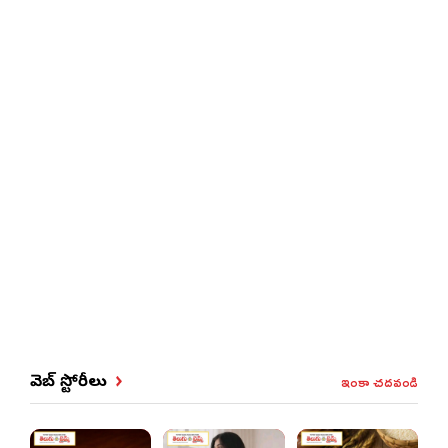
ఇంకా చదవండి
వెబ్ స్టోరీలు