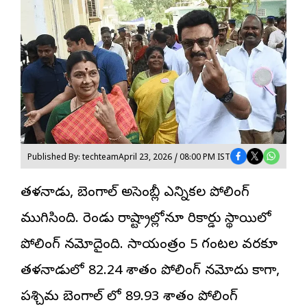
Published By: techteam
April 23, 2026 / 08:00 PM IST
తమిళనాడు, బెంగాల్ అసెంబ్లీ ఎన్నికల పోలింగ్
ముగిసింది. రెండు రాష్ట్రాల్లోనూ రికార్డు స్థాయిలో
పోలింగ్
నమోదైంది. సాయంత్రం 5 గంటల వరకూ
తమిళనాడులో 82.24 శాతం పోలింగ్ నమోదు కాగా,
పశ్చిమ బెంగాల్ లో 89.93 శాతం పోలింగ్