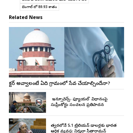
బెంగాల్ లో 89.93 శాతం
Related News
డాక్టర్ అవ్వాలంటే ఏడాది గ్రామంలో సేవ చేయాల్సిందేనా?
నో ఇన్సూరెన్స్-నో ఫ్యూయల్’ విధానంపై
సుప్రీంకోర్టు సంచలన ప్రతిపాదన
త్వరలోనే 5.1 ట్రిలియన్ డాలర్లకు భారత
ఆర్థిక వ్యవస్థ: నిర్మలా సీతారామన్