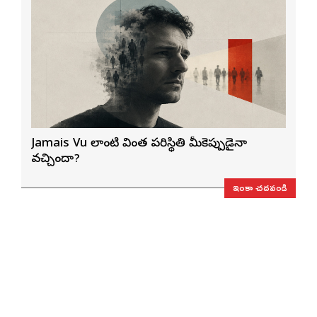
Jamais Vu లాంటి వింత పరిస్థితి మీకెప్పుడైనా
వచ్చిందా?
ఇంకా చదవండి