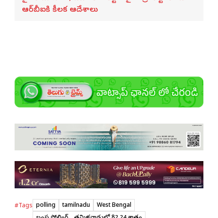
ఆర్‌బీఐకి కీలక ఆదేశాలు
polling
tamilnadu
West Bengal
#Tags
బంపర్ పోలింగ్... తమిళనాడులో 82.24 శాతం