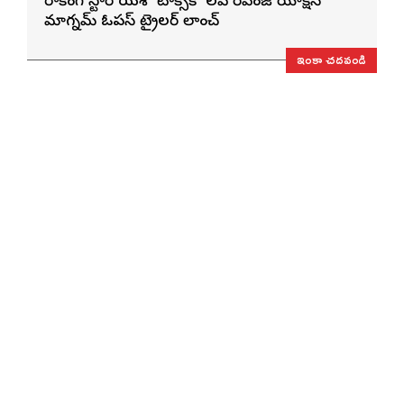
రాకింగ్ స్టార్ యశ్ ‘టాక్సిక్’ లవ్ రివెంజ్ యాక్షన్
మాగ్నమ్ ఓపస్‌ ట్రైలర్ లాంచ్
ఇంకా చదవండి