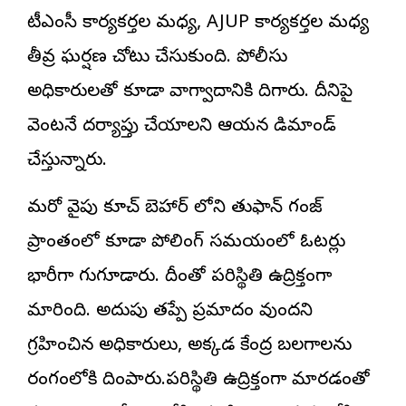
టీఎంసీ కార్యకర్తల మధ్య, AJUP కార్యకర్తల మధ్య
తీవ్ర ఘర్షణ చోటు చేసుకుంది. పోలీసు
అధికారులతో కూడా వాగ్వాదానికి దిగారు. దీనిపై
వెంటనే దర్యాప్తు చేయాలని ఆయన డిమాండ్
చేస్తున్నారు.
మరో వైపు కూచ్ బెహార్ లోని తుఫాన్ గంజ్
ప్రాంతంలో కూడా పోలింగ్ సమయంలో ఓటర్లు
భారీగా గుమిగూడారు. దీంతో పరిస్థితి ఉద్రిక్తంగా
మారింది. అదుపు తప్పే ప్రమాదం వుందని
గ్రహించిన అధికారులు, అక్కడ కేంద్ర బలగాలను
రంగంలోకి దింపారు.పరిస్థితి ఉద్రిక్తంగా మారడంతో