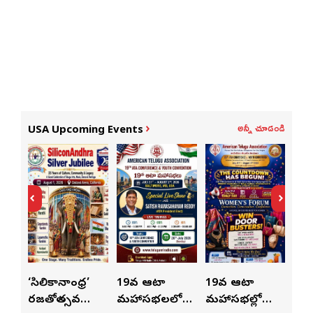
అన్నీ చూడండి
USA Upcoming Events
ుంచి
‘సిలికానాంధ్ర’
19వ ఆటా
19వ ఆటా
19
రజతోత్సవ
మహాసభలలో
మహాసభల్లో
మహా