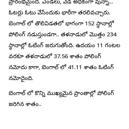
ప్రారంభమైంది. ఎండలు, వేడి అధికంగా వున్నా…
ఓటర్లు ఓటు వేసేందుకు భారీగా తరలివచ్చారు.
బెంగాల్ లో తొలివిడతలో భాగంగా 152 స్థానాల్లో
పోలింగ్ నడుస్తుండగా.. తమిళనాడులో మొత్తం 234
స్థానాల్లో ఓటింగ్ జరుగుతోంది. ఉదయం 11 గంటల
వరకూ తమిళనాడులో 37.56 శాతం పోలింగ్
నమోదు కాగా, బెంగాల్ లో 41.11 శాతం ఓటింగ్
నమోదైంది.
బెంగాల్ లో కొన్ని ముఖ్యమైన ప్రాంతాల్లో పోలింగ్
జరిగిన శాతం..