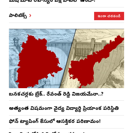
మనిషి మాట రహస్యం పక్షి పాటలో ఉందా?
ఇంకా చదవండి
పాలిటిక్స్
బనకచర్లకు బ్రేక్.. రేవంత్ రెడ్డి విజయమేనా..?
అత్యంత విషమంగా వైద్య విద్యార్థిని ప్రియాంక పరిస్థితి
ఫోన్ ట్యాపింగ్ కేసులో ఆసక్తికర పరిణామం!