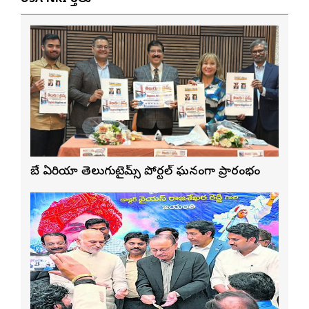
బే ఏరియా తెలుగుటైమ్స్ పోర్టల్ ఘనంగా ప్రారంభం