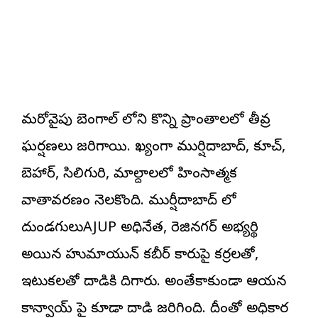
మరోవైపు బెంగాల్ లోని కొన్ని ప్రాంతాలలో తీవ్ర
ఘర్షణలు జరిగాయి. ఖ్యంగా ముర్షిదాబాద్, కూచ్,
బెహార్, సిలిగురి, మాల్దాలలో హింసాత్మక
వాతావరణం నెలకొంది. ముర్షీదాబాద్ లో
దుండగులుAJUP అధినేత, రెజినగర్ అభ్యర్థి
అయిన హుమాయున్ కబీర్ కారుపై కర్రలతో,
ఇటుకలతో దాడికి దిగారు. అంతేకాకుండా ఆయన
కాన్వాయ్ పై కూడా దాడి జరిగింది. దీంతో అధికార