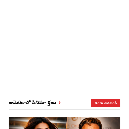
ఇంకా చదవండి
అమెరికాలో సినిమా వార్తలు