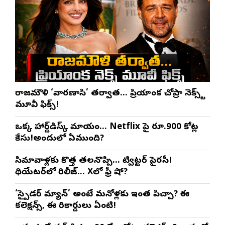
రాజమౌళి ‘వారణాసి’ తర్వాత… ప్రియాంక చోప్రా నెక్స్ట్
మూవీ ఫిక్స్!
ఒక్క హార్డ్‌డిస్క్ మాయం… Netflix పై రూ.900 కోట్ల
కేసు!అందులో ఏముంది?
సినిమావాళ్లకు కొత్త తలనొప్పి… ట్విట్టర్ పైరసీ!
థియేటర్‌లో రిలీజ్… Xలో ఫ్రీ షో?
‘స్పైడర్ మ్యాన్’ అంటే మనోళ్లకు ఇంత పిచ్చా? ఈ
కలెక్షన్స్, ఈ రికార్డులు ఏంటి!