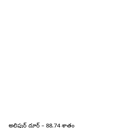
అలిపుర్ దూర్ – 88.74 శాతం