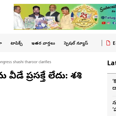
E
ా
టాపిక్స్
ఇతర వార్తలు
స్పెషల్ న్యూస్
La
ngress shashi tharoor clarifies
ు వీడే ప్రసక్తే లేదు: శశి
‘
ద
స
న
‘