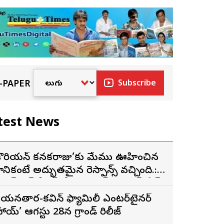
-PAPER
Subscribe
test News
కొరియన్ కనకరాజు’కు మేము ఊహించిన
ానికంటే అద్భుతమైన రెస్పాన్స్ వచ్చింది.:
క్సెస్ ప్రెస్ మీట్‌లో మెగా ప్రిన్స్ వరుణ్ తేజ్
యనతార-కవిన్ ఫ్యామిలీ ఎంటర్‌టైనర్
హాయ్’ ఆగస్టు 28న గ్రాండ్ రిలీజ్