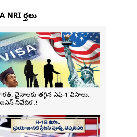
 NRI వార్తలు
ారత్, చైనాలకు తగ్గిన ఎఫ్-1 వీసాలు..
ీఐఎస్ నివేదిక..!