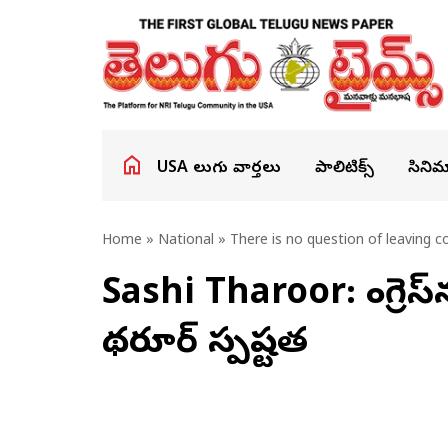
USA తెలుగు వార్తలు
పాలిటిక్స్
సినిమ
Home
»
National
» There is no question of leaving co
Sashi Tharoor: కాంగ్రెస్‌న
థరూర్ స్పష్టత