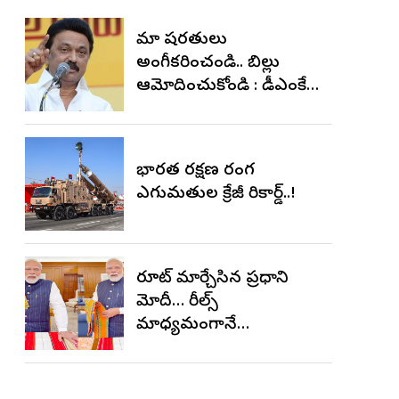
మా షరతులు
అంగీకరించండి.. బిల్లు
ఆమోదించుకోండి : డీఎంకే
మెలిక
భారత రక్షణ రంగ
ఎగుమతుల క్రేజీ రికార్డ్..!
రూట్ మార్చేసిన ప్రధాని
మోదీ… రీల్స్
మాధ్యమంగానే…