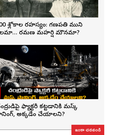
00 శ్లోకాల రహస్యం: గణపతి ముని
లమా… రమణ మహర్షి మౌనమా?
ంద్రుడిపై ఫ్యాక్టరీ కట్టడానికి మస్క్
్లానింగ్, అక్కడేం చేయాలని?
ఇంకా చదవండి