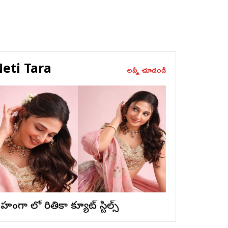
eti Tara
అన్నీ చూడండి
ెహంగా లో రితికా క్యూట్ స్టిల్స్