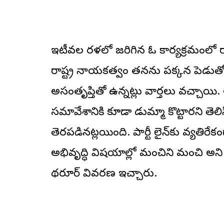
ఇటీవల కేరళలో జరిగిన ఓ కార్యక్రమంలో రా
రాష్ట్ర నాయకత్వం తనను పక్కన పెడుత
అసంతృప్తితో ఉన్నట్లు వార్తలు వచ్చాయి
సమావేశానికి కూడా డుమ్మా కొట్టారని తె
తెరపడినట్లయింది. పార్టీ లైన్‌కు వ్యతిర
అభివృద్ధి విషయాల్లో మంచిని మంచి అని
థరూర్ వివరణ ఇచ్చారు.