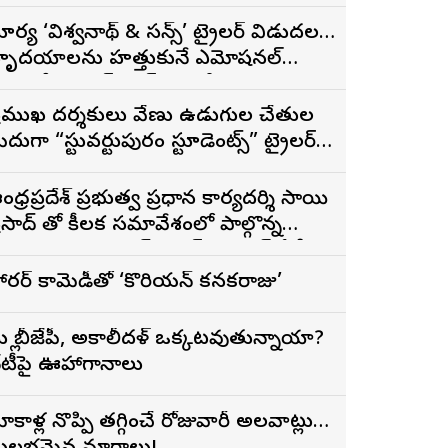
ూర్య ‘విశ్వనాథ్ & సన్స్’ ట్రైలర్ విడుదల…
ృదయాలను హత్తుకునే ఎమోషనల్
్యామిలీ ఎంటర్‌టైనర్‌గా భారీ అంచనాలు
్రముఖ దర్శకులు వేణు ఉడుగుల చేతుల
ీదుగా “స్టువర్టుపురం స్టూడెంట్స్” ట్రైలర్
ిడుదల
ంధ్రప్రదేశ్ ప్రభుత్వ ప్రధాన కార్యదర్శి సాయి
ద్ తో కీలక సమావేశంలో పాల్గొన్న
PSFTVTDC చైర్మన్ భరత్ భూషణ్, ఏపీ
ఫ్డిసి ఎండి విశ్వనాథన్, పలు శాఖల
ారర్ కామెడీతో ‘కొరియన్ కనకరాజు’
ధికారులు
ళ్లీ బీజేపీ, అకాలీదళ్ ఒక్కటవుతున్నాయా?
ేటీపై ఊహాగానాలు
ోకాళ్ల నొప్పి తగ్గించే రోజువారీ అలవాట్లు…