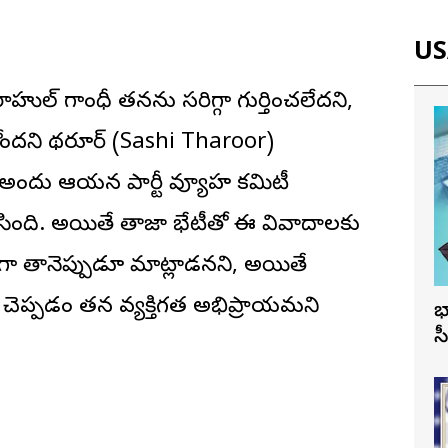
USA
హుల్ గాంధీ తనను సరిగ్గా గుర్తించలేదని,
ోందని థరూర్ (Sashi Tharoor)
. అందుకే ఆయన పార్టీ వ్యూహ కమిటీ
లిసింది. అయితే తాజా భేటీతో ఈ వివాదాలకు
ేకంగా తానెప్పుడూ మాట్లాడనని, అయితే
 చెప్పడం తన వ్యక్తిగత అభిప్రాయమని
భ
స