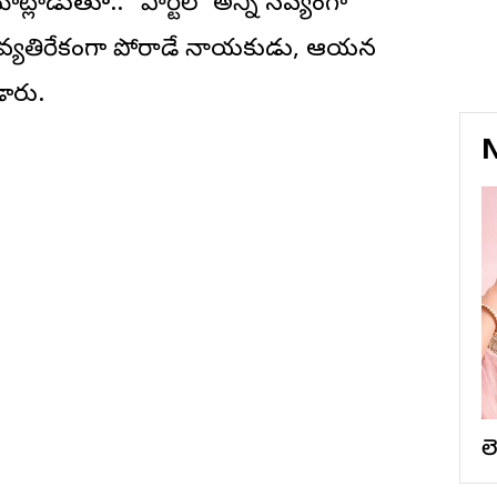
లాడుతూ.. “పార్టీలో అన్నీ సవ్యంగా
ి వ్యతిరేకంగా పోరాడే నాయకుడు, ఆయన
డారు.
N
ల