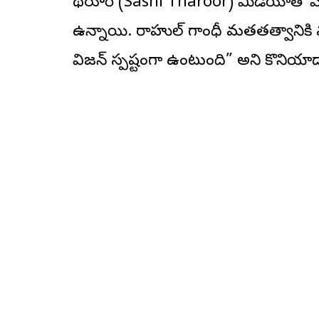
థరూర్ (Sashi Tharoor) మీడియాతో మాట్
ఉన్నాయి. రాహుల్ గాంధీ మతతత్వానిక
విజన్ స్పష్టంగా ఉంటుంది” అని కొనియా