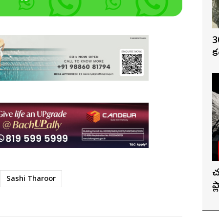
3
క
చ
Sashi Tharoor
ప