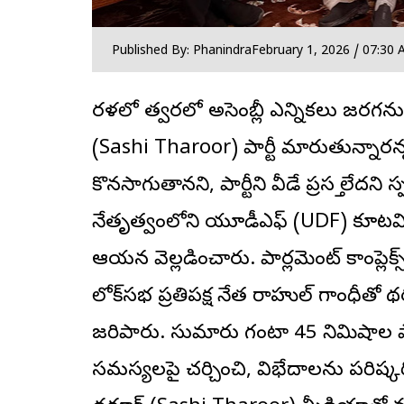
Published By: Phanindra
February 1, 2026 / 07:30
కేరళలో త్వరలో అసెంబ్లీ ఎన్నికలు జరగనున
(Sashi Tharoor) పార్టీ మారుతున్నారన్న వా
కొనసాగుతానని, పార్టీని వీడే ప్రసక్తే లేదని స్ప
నేతృత్వంలోని యూడీఎఫ్ (UDF) కూట
ఆయన వెల్లడించారు. పార్లమెంట్ కాంప్లెక్స్‌ల
లోక్‌సభ ప్రతిపక్ష నేత రాహుల్ గాంధీతో
జరిపారు. సుమారు గంటా 45 నిమిషాల పా
సమస్యలపై చర్చించి, విభేదాలను పరిష్కరి