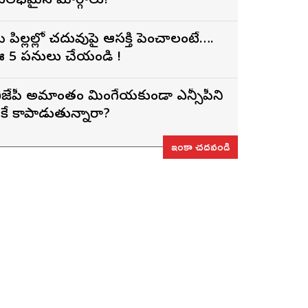
ులభమైన మార్గాలు!
ీ పిల్లల్లో చదువుపై ఆసక్తి పెంచాలంటే….
 5 పనులు చేయండి !
ీజేపీ అమాంతం మింగేయకుండా ఎన్సీపీని
ీకే కాపాడుతున్నారా?
ఇంకా చదవండి