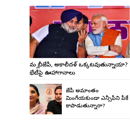
మళ్లీ బీజేపీ, అకాలీదళ్ ఒక్కటవుతున్నాయా?
భేటీపై ఊహాగానాలు
బీజేపీ అమాంతం
మింగేయకుండా ఎన్సీపీని పీకే
కాపాడుతున్నారా?