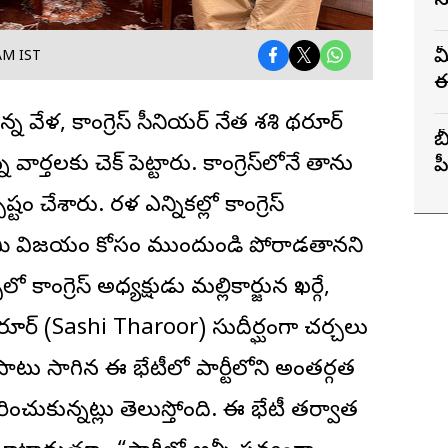
స
మ
 AM IST
ఈ
్న వేళ, కాంగ్రెస్ సీనియర్ నేత శశి థరూర్
బ
ర్తలకు చెక్ పెట్టారు. కాంగ్రెస్‌లోనే తాను
ప
ష్టం చేశారు. కేరళ ఎన్నికల్లో కాంగ్రెస్
మి విజయం కోసం ముందుండి పోరాడతానని
ో కాంగ్రెస్ అధ్యక్షుడు మల్లికార్జున ఖర్గే,
 థరూర్ (Sashi Tharoor) సుదీర్ఘంగా చర్చలు
టు సాగిన ఈ భేటీలో పార్టీలోని అంతర్గత
ంచుకున్నట్లు తెలుస్తోంది. ఈ భేటీ తర్వాత