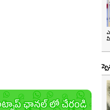
ఎ
వ
ప
స్ప