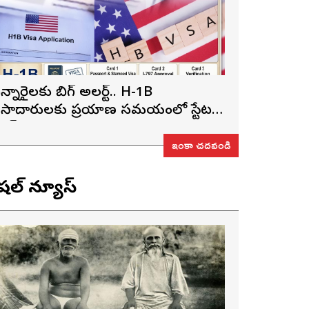
న్నారైలకు బిగ్ అలర్ట్.. H-1B
ీసాదారులకు ప్రయాణ సమయంలో స్టేటస్
్రూఫ్స్ తప్పనిసరి..!
ఇంకా చదవండి
ెషల్ న్యూస్