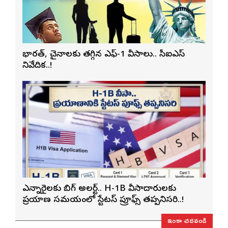
భారత్, చైనాలకు తగ్గిన ఎఫ్-1 వీసాలు.. సీఐఎస్
నివేదిక..!
ఎన్నారైలకు బిగ్ అలర్ట్.. H-1B వీసాదారులకు
ప్రయాణ సమయంలో స్టేటస్ ప్రూఫ్స్ తప్పనిసరి..!
ఇంకా చదవండి