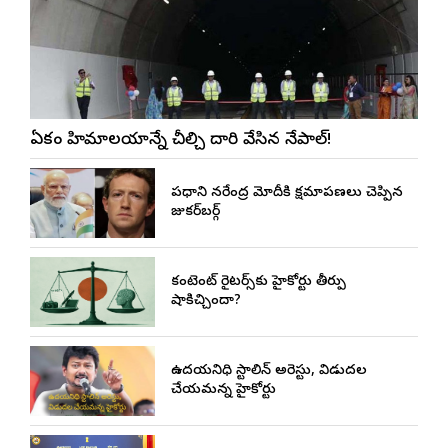
ఏకంగా హిమాలయాన్నే చీల్చి దారి వేసిన నేపాల్!
ప్రధాని నరేంద్ర మోదీకి క్షమాపణలు చెప్పిన
జుకర్‌బర్గ్
కంటెంట్ రైటర్స్‌కు హైకోర్టు తీర్పు
షాకిచ్చిందా?
ఉదయనిధి స్టాలిన్ అరెస్టు, విడుదల
చేయమన్న హైకోర్టు