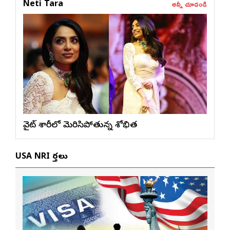
అన్నీ చూడండి
Neti Tara
వైట్ శారీలో మెరిసిపోతున్న శోభిత
USA NRI వార్తలు