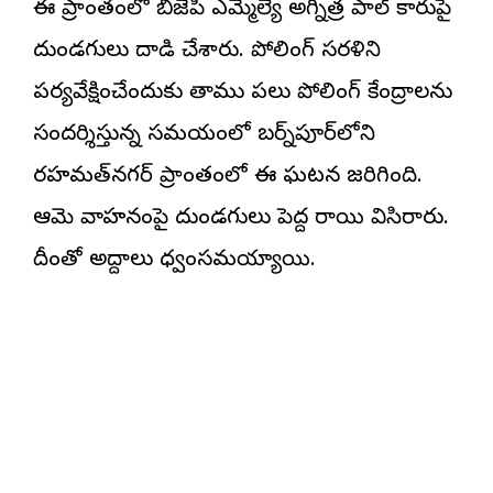
ఈ ప్రాంతంలో బీజేపీ ఎమ్మెల్యే అగ్నిమిత్ర పాల్ కారుపై
దుండగులు దాడి చేశారు. పోలింగ్ సరళిని
పర్యవేక్షించేందుకు తాము పలు పోలింగ్ కేంద్రాలను
సందర్శిస్తున్న సమయంలో బర్న్‌పూర్‌లోని
రహమత్‌నగర్ ప్రాంతంలో ఈ ఘటన జరిగింది.
ఆమె వాహనంపై దుండగులు పెద్ద రాయి విసిరారు.
దీంతో అద్దాలు ధ్వంసమయ్యాయి.