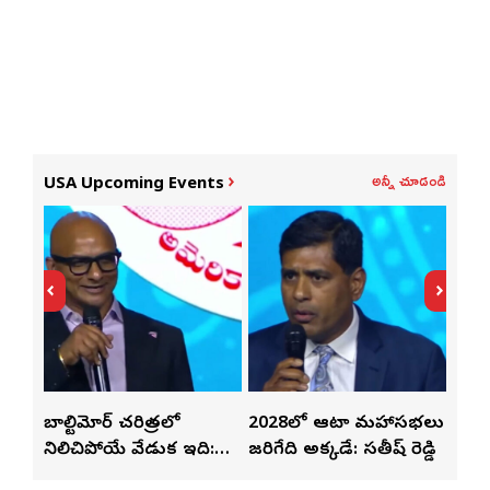
అన్నీ చూడండి
USA Upcoming Events
తో
బాల్టిమోర్ చరిత్రలో
2028లో ఆటా మహాసభలు
తెలు
ట్టి
నిలిచిపోయే వేడుక ఇది:
జరిగేది అక్కడే: సతీష్ రెడ్డి
చేస్తు
శ్రీధర్ బానాల