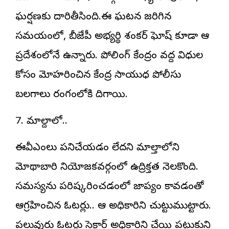
ఘర్షణకు దారితీసింది.ఈ ఘటన జరిగిన
సమయంలో, బీజేపీ అభ్యర్థి శంకర్ ఘోష్ కూడా ఆ
ప్రదేశంలోనే ఉన్నారు. పోలింగ్ కేంద్రం వద్ద విధుల
కోసం మోహరించిన కేంద్ర సాయుధ పోలీసు
బలగాలు రంగంలోకి దిగాయి.
7. మాల్దాలో..
ఈవీఎంలు పనిచేయడం లేదని మాల్తాలోని
మోథాబారి నియోజకవర్గంలో ఉద్రిక్తత నెలకొంది.
సమస్యను పరిష్కరించడంలో జాప్యం కావడంతో
ఆగ్రహించిన ఓటర్లు.. ఆ అధికారిని చుట్టుముట్టారు.
పలువురు ఓటర్లు సెక్టార్ అధికారిని చేయి పట్టుకుని