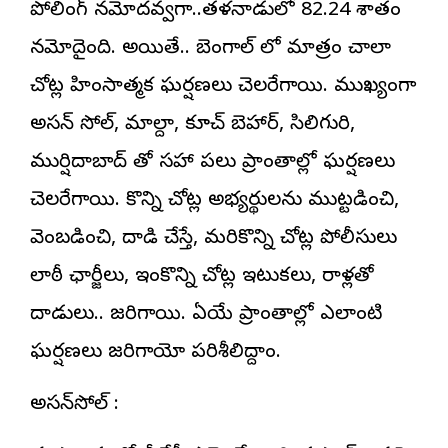
పోలింగ్ నమోదవ్వగా..తమిళనాడులో 82.24 శాతం
నమోదైంది. అయితే.. బెంగాల్ లో మాత్రం చాలా
చోట్ల హింసాత్మక ఘర్షణలు చెలరేగాయి. ముఖ్యంగా
అసన్ సోల్, మాల్దా, కూచ్ బెహార్, సిలిగురి,
ముర్షిదాబాద్ తో సహా పలు ప్రాంతాల్లో ఘర్షణలు
చెలరేగాయి. కొన్ని చోట్ల అభ్యర్థులను ముట్టడించి,
వెంబడించి, దాడి చేస్తే, మరికొన్ని చోట్ల పోలీసులు
లాఠీ ఛార్జీలు, ఇంకొన్ని చోట్ల ఇటుకలు, రాళ్లతో
దాడులు.. జరిగాయి. ఏయే ప్రాంతాల్లో ఎలాంటి
ఘర్షణలు జరిగాయో పరిశీలిద్దాం.
అసన్‌సోల్‌ :