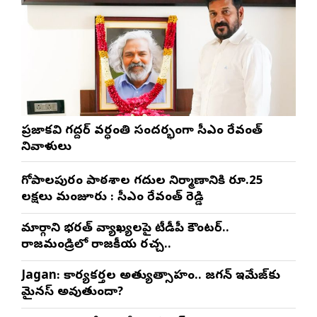
ప్రజాకవి గద్దర్‌ వర్ధంతి సందర్భంగా సీఎం రేవంత్‌
నివాళులు
గోపాల‌పురం పాఠ‌శాల గ‌దుల నిర్మాణానికి రూ.25
ల‌క్ష‌లు మంజూరు : సీఎం రేవంత్ రెడ్డి
మార్గాని భరత్ వ్యాఖ్యలపై టీడీపీ కౌంటర్..
రాజమండ్రిలో రాజకీయ రచ్చ..
Jagan: కార్యకర్తల అత్యుత్సాహం.. జగన్ ఇమేజ్‌కు
మైనస్ అవుతుందా?