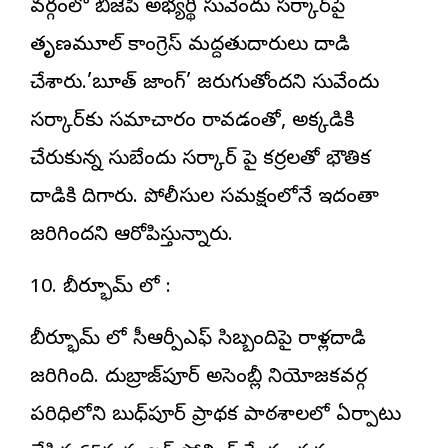
వర్గంలో బీజేపీ అభ్యర్థి సువేందు సర్కార్‌పై
తృణమూల్ కాంగ్రెస్ మద్దతుదారులు దాడి
చేశారు.’బూత్ జామింగ్’ జరుగుతోందని సువేందు
సర్కార్‌కు సమాచారం రావడంతో, అక్కడికి
చేరుకున్న సుబేందు సర్కార్ పై కర్రలతో భౌతిక
దాడికి దిగారు. పోలీసుల సమక్షంలోనే ఇదంతా
జరిగిందని ఆరోపిస్తున్నారు.
10. బీర్భూమ్ లో :
బీర్భూమ్ లో సీఆర్పీఎఫ్ సిబ్బందిపై రాళ్లదాడి
జరిగింది. దుబ్రాజ్‌పూర్ అసెంబ్లీ నియోజకవర్గ
పరిధిలోని బుధ్‌పూర్ ప్రాథమిక పాఠశాలలో ఏర్పాటు