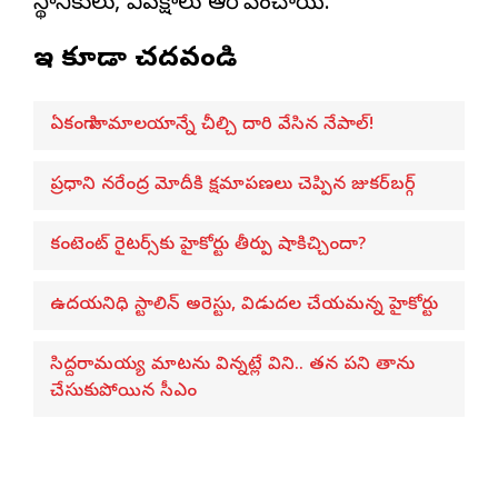
స్థానికులు, విపక్షాలు ఆరోపించాయి.
ఇవి కూడా చదవండి
ఏకంగా హిమాలయాన్నే చీల్చి దారి వేసిన నేపాల్!
ప్రధాని నరేంద్ర మోదీకి క్షమాపణలు చెప్పిన జుకర్‌బర్గ్
కంటెంట్ రైటర్స్‌కు హైకోర్టు తీర్పు షాకిచ్చిందా?
ఉదయనిధి స్టాలిన్ అరెస్టు, విడుదల చేయమన్న హైకోర్టు
సిద్దరామయ్య మాటను విన్నట్లే విని.. తన పని తాను
చేసుకుపోయిన సీఎం