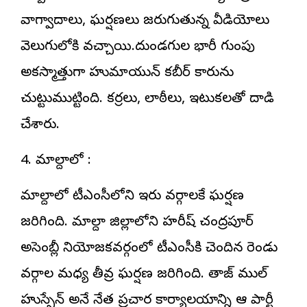
వాగ్వాదాలు, ఘర్షణలు జరుగుతున్న వీడియోలు
వెలుగులోకి వచ్చాయి.దుండగుల భారీ గుంపు
అకస్మాత్తుగా హుమాయున్ కబీర్ కారును
చుట్టుముట్టింది. కర్రలు, లాఠీలు, ఇటుకలతో దాడి
చేశారు.
4. మాల్దాలో :
మాల్దాలో టీఎంసీలోని ఇరు వర్గాలకే ఘర్షణ
జరిగింది. మాల్దా జిల్లాలోని హరీష్ చంద్రపూర్
అసెంబ్లీ నియోజకవర్గంలో టీఎంసీకి చెందిన రెండు
వర్గాల మధ్య తీవ్ర ఘర్షణ జరిగింది. తాజ్ ముల్
హుస్సేన్ అనే నేత ప్రచార కార్యాలయాన్ని ఆ పార్టీ