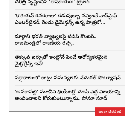
చరిత్ర సృష్టించిన ‘రామాయణ’ ట్రైలర్
‘కొరియన్ కనకరాజు’ కడుపుబ్బా నవ్వించే నాన్‌స్టాప్
ఎంటర్‌టైనర్. రెండు డైమెన్షన్స్ ఉన్న పాత్రలో
నటించడం చాలా సంతృప్తినిచ్చింది : వరుణ్ తేజ్
మార్గాని భరత్ వ్యాఖ్యలపై టీడీపీ కౌంటర్..
రాజమండ్రిలో రాజకీయ రచ్చ..
తక్కువ ఖర్చుతో ఇంట్లోనే పెంచే ఆరోగ్యకరమైన
మైక్రోగ్రీన్స్ ఇవే!
వర్షాకాలంలో జుట్టు సమస్యలకు నేచురల్ సొల్యూషన్
‘అనకాపల్లి’ మూవీని థియేటర్లో చూసి పెద్ద విజయాన్ని
అందించాలని కోరుకుంటున్నాను.. సోనూ సూద్
ఇంకా చదవండి