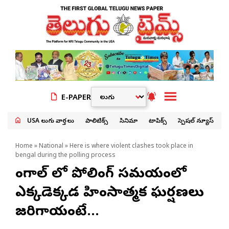
E-PAPER
USA తెలుగు వార్తలు
పాలిటిక్స్
సినిమా
టాపిక్స్
స్పెషల్ న్యూస్
Home
»
National
» Here is where violent clashes took place in
bengal during the polling process
బెంగాల్ లో పోలింగ్ సమయంలో
ఎక్కడెక్కడ హింసాత్మక ఘర్షణలు
జరిగాయంటే…