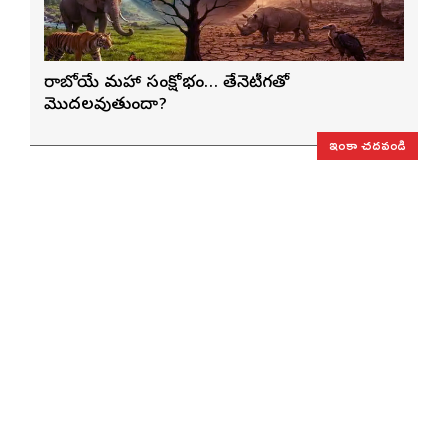
రాబోయే మహా సంక్షోభం… తేనెటీగతో
మొదలవుతుందా?
ఇంకా చదవండి