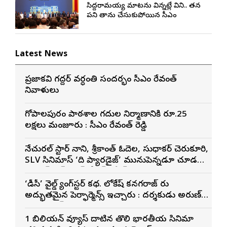
సిద్దరామయ్య మాటను విన్నట్లే విని.. తన
పని తాను చేసుకుపోయిన సీఎం
Latest News
ప్రజాకవి గద్దర్‌ వర్ధంతి సందర్భంగా సీఎం రేవంత్‌
నివాళులు
గోపాల‌పురం పాఠ‌శాల గ‌దుల నిర్మాణానికి రూ.25
ల‌క్ష‌లు మంజూరు : సీఎం రేవంత్ రెడ్డి
నేచురల్ స్టార్ నాని, శ్రీకాంత్ ఓదెల, సుధాకర్ చెరుకూరి,
SLV సినిమాస్ ‘ది ప్యారడైజ్’ మునుపెన్నడూ చూడని
యాక్షన్ బ్లడ్ బాత్ టీజర్ రిలీజ్
‘డీసీ’ వైల్డ్ గ్యాంగ్‌స్టర్ కథ. లోకేష్ కనగరాజ్ గారు
అద్భుతమైన పెర్ఫార్మెన్స్ ఇచ్చారు : దర్శకుడు అరుణ్
మాథేశ్వరన్
1 బిలియన్ వ్యూస్ దాటిన తొలి భారతీయ సినిమాగా