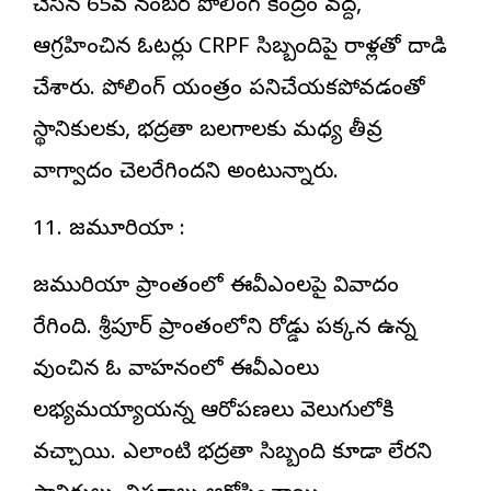
చేసిన 65వ నంబర్ పోలింగ్ కేంద్రం వద్ద,
ఆగ్రహించిన ఓటర్లు CRPF సిబ్బందిపై రాళ్లతో దాడి
చేశారు. పోలింగ్ యంత్రం పనిచేయకపోవడంతో
స్థానికులకు, భద్రతా బలగాలకు మధ్య తీవ్ర
వాగ్వాదం చెలరేగిందని అంటున్నారు.
11. జమూరియా :
జమురియా ప్రాంతంలో ఈవీఎంలపై వివాదం
రేగింది. శ్రీపూర్ ప్రాంతంలోని రోడ్డు పక్కన ఉన్న
వుంచిన ఓ వాహనంలో ఈవీఎంలు
లభ్యమయ్యాయన్న ఆరోపణలు వెలుగులోకి
వచ్చాయి. ఎలాంటి భద్రతా సిబ్బంది కూడా లేరని