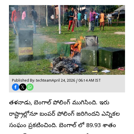
Published By: techteam
April 24, 2026 / 06:14 AM IST
తమిళనాడు,
బెంగాల్ పోలింగ్
ముగిసింది. ఇరు
రాష్ట్రాల్లోనూ బంపర్ పోలింగ్ జరిగిందని ఎన్నికల
సంఘం ప్రకటించింది. బెంగాల్ లో 89.93 శాతం