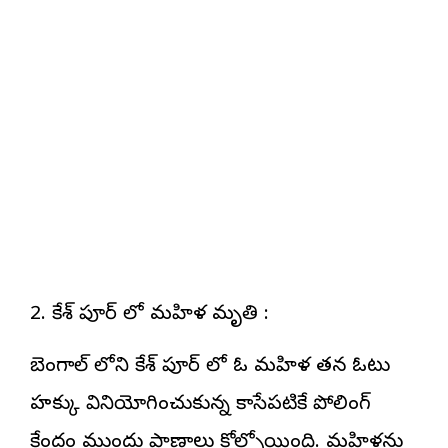
2. కేశ్ పూర్ లో మహిళ మృతి :
బెంగాల్ లోని కేశ్ పూర్ లో ఓ మహిళ తన ఓటు
హక్కు వినియోగించుకున్న కాసేపటికే పోలింగ్
కేంద్రం ముందు ప్రాణాలు కోల్పోయింది. మహిళను