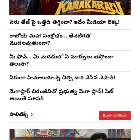
వరుణ్ తేజ్‌ పై ఒత్తిడి తగ్గిందా? ఇదేం మీడియా లెక్క!
రాబోయే మహా సంక్షోభం… తేనెటీగతో
మొదలవుతుందా?
మీ ఫోన్… మీ మెదడులో ఏ మార్పులు తెస్తోందా
తెలుసా?
ఏకంగా హిమాలయాన్నే చీల్చి దారి వేసిన నేపాల్!
మెగాస్టార్ చిరంజీవితో ప్రభుత్వ మెగా ప్లాన్! సెట్
అయితే సూపర్
ఇంకా చదవండి
పాలిటిక్స్