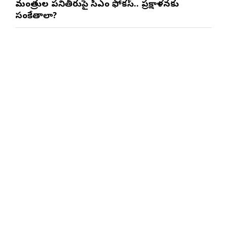
మంత్రుల పనితీరుపై సీఎం ఫోకస్.. ప్రక్షాళనకు
సంకేతాలా?