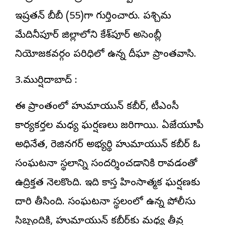
ఇష్రతన్ బీబీ (55)గా గుర్తించారు. పశ్చిమ
మేదినీపూర్ జిల్లాలోని కేశ్‌పూర్ అసెంబ్లీ
నియోజకవర్గం పరిధిలో ఉన్న దీఘా ప్రాంతవాసి.
3.ముర్షిదాబాద్ :
ఈ ప్రాంతంలో హుమాయున్ కబీర్, టీఎంసీ
కార్యకర్తల మధ్య ఘర్షణలు జరిగాయి. ఏజేయూపీ
అధినేత, రెజినగర్ అభ్యర్థి హుమాయున్ కబీర్ ఓ
సంఘటనా స్థలాన్ని సందర్శించడానికి రావడంతో
ఉద్రిక్తత నెలకొంది. ఇది కాస్త హింసాత్మక ఘర్షణకు
దారి తీసింది. సంఘటనా స్థలంలో ఉన్న పోలీసు
సిబ్బందికి, హుమాయున్ కబీర్‌కు మధ్య తీవ్ర