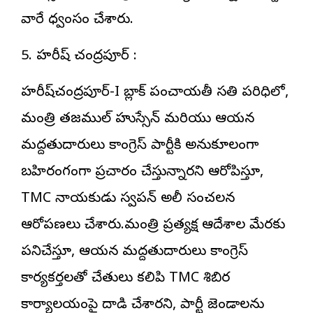
వారే ధ్వంసం చేశారు.
5. హరీష్ చంద్రపూర్ :
హరీష్‌చంద్రపూర్-I బ్లాక్ పంచాయతీ సమితి పరిధిలో,
మంత్రి తజముల్ హుస్సేన్ మరియు ఆయన
మద్దతుదారులు కాంగ్రెస్ పార్టీకి అనుకూలంగా
బహిరంగంగా ప్రచారం చేస్తున్నారని ఆరోపిస్తూ,
TMC నాయకుడు స్వపన్ అలీ సంచలన
ఆరోపణలు చేశారు.మంత్రి ప్రత్యక్ష ఆదేశాల మేరకు
పనిచేస్తూ, ఆయన మద్దతుదారులు కాంగ్రెస్
కార్యకర్తలతో చేతులు కలిపి TMC శిబిర
కార్యాలయంపై దాడి చేశారని, పార్టీ జెండాలను