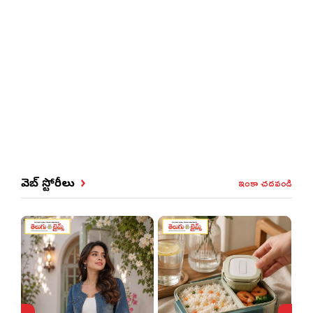
ఇంకా చదవండి
వెబ్ స్టోరీలు