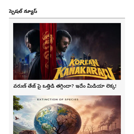
స్పెషల్ న్యూస్
వరుణ్ తేజ్‌ పై ఒత్తిడి తగ్గిందా? ఇదేం మీడియా లెక్క!