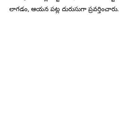
లాగడం, ఆయన పట్ల దురుసుగా ప్రవర్తించారు.