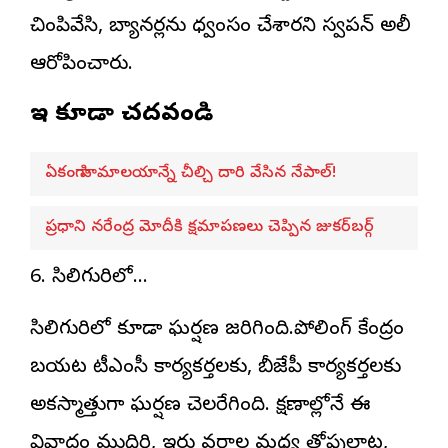
చింపివేసి, బ్యానర్లను ధ్వంసం చేశారని స్వపన్ అలీ
ఆరోపించారు.
ఇవి కూడా చదవండి
ఏకంగా హిమాలయాన్నే చీల్చి దారి వేసిన నేపాల్!
ప్రధాని నరేంద్ర మోదీకి క్షమాపణలు చెప్పిన జుకర్‌బర్గ్
6. సిలిగురిలో…
సిలిగురిలో కూడా ఘర్షణ జరిగింది.పోలింగ్ కేంద్రం
బయట టీఎంసీ కార్యకర్తలకు, బీజేపీ కార్యకర్తలకు
అకస్మాత్తుగా ఘర్షణ చెలరేగింది. క్షణాల్లోనే ఈ
వివాదం ముదిరి, ఇరు వర్గాల మధ్య తోపులాట,