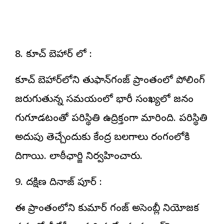
8. కూచ్ బెహార్ లో :
కూచ్ బెహార్‌లోని తుఫాన్‌గంజ్ ప్రాంతంలో పోలింగ్
జరుగుతున్న సమయంలో భారీ సంఖ్యలో జనం
గుమిగూడటంతో పరిస్థితి ఉద్రిక్తంగా మారింది. పరిస్థితి
అదుపు తెచ్చేందుకు కేంద్ర బలగాలు రంగంలోకి
దిగాయి. లాఠీఛార్జి నిర్వహించారు.
9. దక్షిణ దినాజ్ పూర్ :
ఈ ప్రాంతంలోని కుమార్ గంజ్ అసెంబ్లీ నియోజక