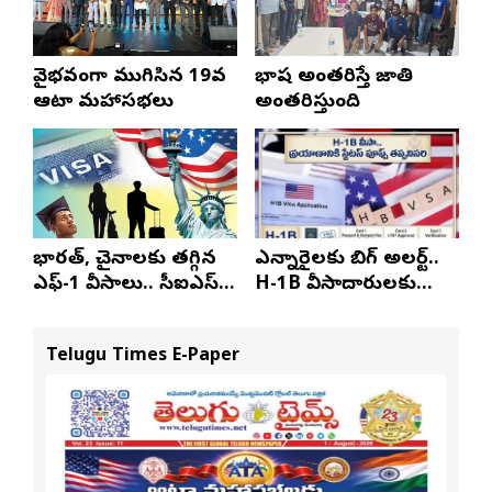
వైభవంగా ముగిసిన 19వ
భాష అంతరిస్తే జాతి
ఆటా మహాసభలు
అంతరిస్తుంది
భారత్, చైనాలకు తగ్గిన
ఎన్నారైలకు బిగ్ అలర్ట్..
ఎఫ్-1 వీసాలు.. సీఐఎస్
H-1B వీసాదారులకు
నివేదిక..!
ప్రయాణ సమయంలో
స్టేటస్ ప్రూఫ్స్ తప్పనిసరి..!
Telugu Times E-Paper