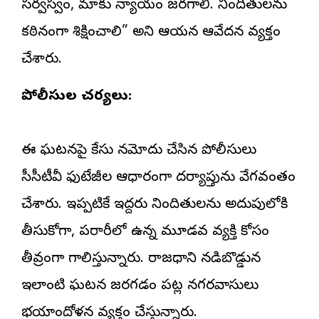
సర్వస్వం, మాకు న్యాయం జరగాలి. నిందితులను
కఠినంగా శిక్షించాలి” అని ఆయన ఆవేదన వ్యక్తం
చేశారు.
పోలీసుల చర్యలు:
ఈ ఘటనపై కేసు నమోదు చేసిన పోలీసులు
సీసీటీవీ ఫుటేజీల ఆధారంగా దర్యాప్తును వేగవంతం
చేశారు. ఇప్పటికే ఇద్దరు నిందితులను అదుపులోకి
తీసుకోగా, పరారీలో ఉన్న మూడవ వ్యక్తి కోసం
తీవ్రంగా గాలిస్తున్నారు. రాజధాని నడిబొడ్డున
ఇలాంటి ఘటన జరగడం పట్ల నగరవాసులు
భయాందోళన వ్యక్తం చేస్తున్నారు.