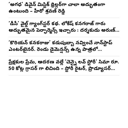
‘అగధ’ డివైన్ మిస్టిక్ థ్రిల్లర్‌గా చాలా అద్భుతంగా
ఉంటుంది – హీరో శ్రవణ్ రెడ్డి
‘డీసీ’ వైల్డ్ గ్యాంగ్‌స్టర్ కథ. లోకేష్ కనగరాజ్ గారు
అద్భుతమైన పెర్ఫార్మెన్స్ ఇచ్చారు : దర్శకుడు అరుణ్
మాథేశ్వరన్
‘కొరియన్ కనకరాజు’ కడుపుబ్బా నవ్వించే నాన్‌స్టాప్
ఎంటర్‌టైనర్. రెండు డైమెన్షన్స్ ఉన్న పాత్రలో
నటించడం చాలా సంతృప్తినిచ్చింది : వరుణ్ తేజ్
ప్రేక్షకుల ప్రేమ, ఆదరణ వల్లే ‘చెన్నై లవ్ స్టోరీ’ సినిమా రూ.
50 కోట్ల గ్రాసర్ గా నిలిచింది – స్టోరీ రైటర్, ప్రొడ్యూసర్
సాయి రాజేష్