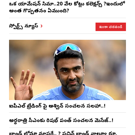
ఒక యానిమేషన్ సినిమా..20 వేల కోట్లు కలెక్షన్స్ ?ఇందులో
అంత గొప్పతనం ఏముంది?
ఇంకా చదవండి
స్పోర్ట్స్ న్యూస్
ఐపీఎల్ ట్రేడింగ్ పై అశ్విన్ సంచలన సలహా..!
అర్థరాత్రి సీఎంకు రిషభ్ పంత్ సంచలన మెసేజ్..!
బ్రాండ్ లోనూ మాస్టరే.. ? సచిన్ బ్రాండ్ వాల్యూ రూ.