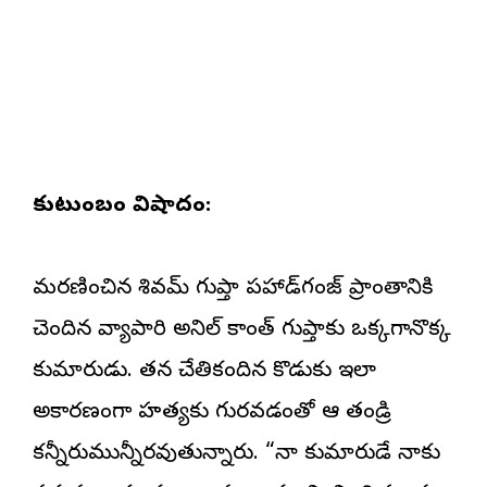
కుటుంబంలో విషాదం:
మరణించిన శివమ్ గుప్తా పహాడ్‌గంజ్ ప్రాంతానికి
చెందిన వ్యాపారి అనిల్ కాంత్ గుప్తాకు ఒక్కగానొక్క
కుమారుడు. తన చేతికందిన కొడుకు ఇలా
అకారణంగా హత్యకు గురవడంతో ఆ తండ్రి
కన్నీరుమున్నీరవుతున్నారు. “నా కుమారుడే నాకు