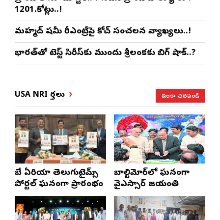
1201.కోట్లు..!
మహ్మద్ షమీ రీఎంట్రీపై కోచ్ సంచలన వ్యాఖ్యలు..!
భారత్‌తో టెస్ట్ సిరీస్‌కు ముందు శ్రీలంకకు బిగ్ షాక్..?
ఇంకా చదవండి
USA NRI వార్తలు
బే ఏరియా తెలుగుటైమ్స్
బాల్టిమోర్‌లో ఘనంగా
పోర్టల్ ఘనంగా ప్రారంభం
వైఎస్సార్‌ జయంతి