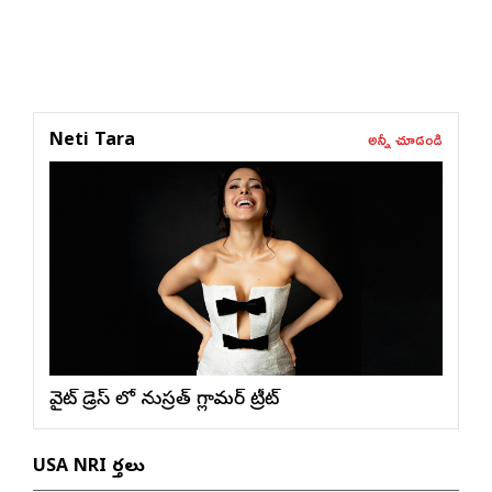
అన్నీ చూడండి
Neti Tara
వైట్ డ్రెస్ లో నుస్ర‌త్ గ్లామ‌ర్ ట్రీట్
USA NRI వార్తలు