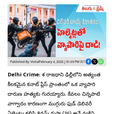
Published By: Vishal
February 4, 2026 / 01:50 PM IST
Delhi Crime:
దేశ రాజధాని ఢిల్లీలోని అత్యంత
కీలకమైన కనాట్ ప్లేస్ ప్రాంతంలో ఒక వ్యాపారి
దారుణ హత్యకు గురయ్యారు. కేవలం చిన్నపాటి
వాగ్వాదం కారణంగా ముగ్గురు ఫుడ్ డెలివరీ