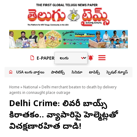
E-PAPER
USA తెలుగు వార్తలు
పాలిటిక్స్
సినిమా
టాపిక్స్
స్పెషల్ న్యూస్
Home
»
National
» Delhi merchant beaten to death by delivery
agents in connaught place outrage
Delhi Crime: డెలివరీ బాయ్స్
కిరాతకం.. వ్యాపారిపై హెల్మెట్లతో
విచక్షణారహిత దాడి!