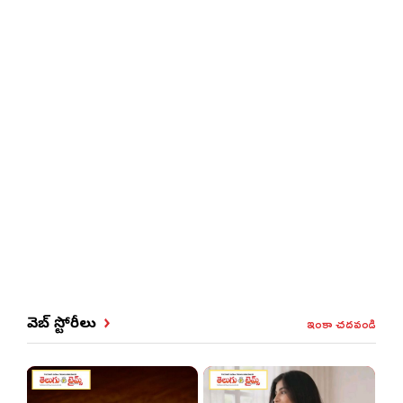
ఇంకా చదవండి
వెబ్ స్టోరీలు