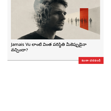
Jamais Vu లాంటి వింత పరిస్థితి మీకెప్పుడైనా
వచ్చిందా?
ఇంకా చదవండి