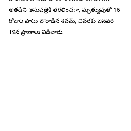
అతడిని ఆసుపత్రికి తరలించగా, మృత్యువుతో 16
రోజుల పాటు పోరాడిన శివమ్, చివరకు జనవరి
19న ప్రాణాలు విడిచారు.