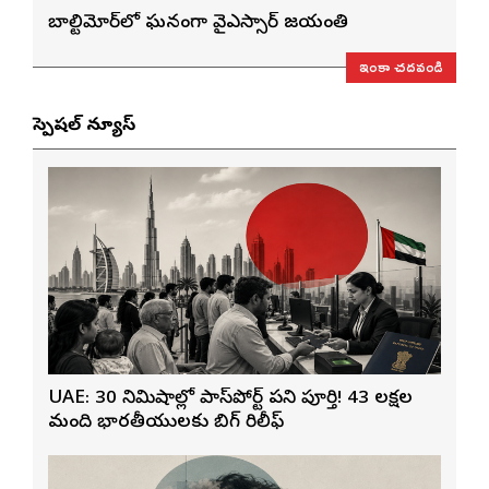
బాల్టిమోర్‌లో ఘనంగా వైఎస్సార్‌ జయంతి
ఇంకా చదవండి
స్పెషల్ న్యూస్
UAE: 30 నిమిషాల్లో పాస్‌పోర్ట్ పని పూర్తి! 43 లక్షల
మంది భారతీయులకు బిగ్ రిలీఫ్