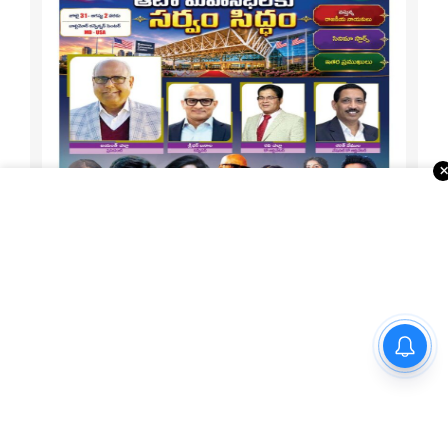
1-15 ATA Special
ప్రధాని మోదీని కుటుంబ సమేతంగా
కలిసిన ఎంపీ కలిశెట్టి
About Us
Telugu Times, founded in 2003, is the first global Telugu