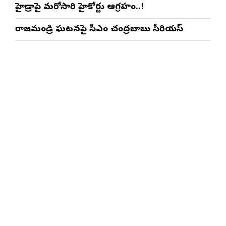
హైడ్రాపై మరోసారి హైకోర్టు ఆగ్రహం..!
రాజమండ్రి ఘటనపై సీఎం చంద్రబాబు సీరియస్