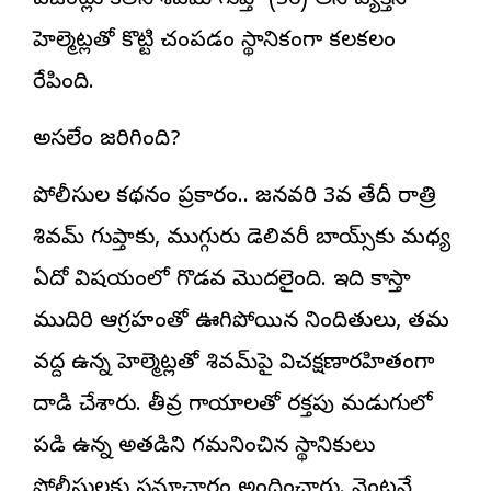
ఏజెంట్లు కలిసి శివమ్ గుప్తా (36) అనే వ్యక్తిని
హెల్మెట్లతో కొట్టి చంపడం స్థానికంగా కలకలం
రేపింది.
అసలేం జరిగింది?
పోలీసుల కథనం ప్రకారం.. జనవరి 3వ తేదీ రాత్రి
శివమ్ గుప్తాకు, ముగ్గురు డెలివరీ బాయ్స్‌కు మధ్య
ఏదో విషయంలో గొడవ మొదలైంది. ఇది కాస్తా
ముదిరి ఆగ్రహంతో ఊగిపోయిన నిందితులు, తమ
వద్ద ఉన్న హెల్మెట్లతో శివమ్‌పై విచక్షణారహితంగా
దాడి చేశారు. తీవ్ర గాయాలతో రక్తపు మడుగులో
పడి ఉన్న అతడిని గమనించిన స్థానికులు
పోలీసులకు సమాచారం అందించారు. వెంటనే