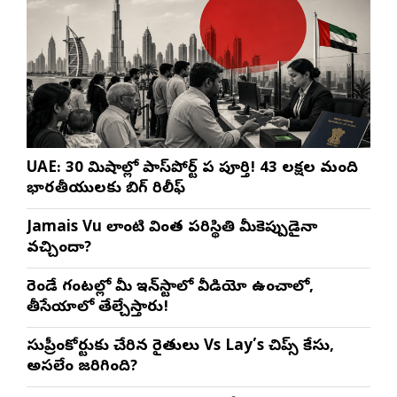
UAE: 30 నిమిషాల్లో పాస్‌పోర్ట్ పని పూర్తి! 43 లక్షల మంది
భారతీయులకు బిగ్ రిలీఫ్
Jamais Vu లాంటి వింత పరిస్థితి మీకెప్పుడైనా
వచ్చిందా?
రెండే గంటల్లో మీ ఇన్‌స్టాలో వీడియో ఉంచాలో,
తీసేయాలో తేల్చేస్తారు!
సుప్రీంకోర్టుకు చేరిన రైతులు Vs Lay’s చిప్స్‌ కేసు,
అసలేం జరిగింది?