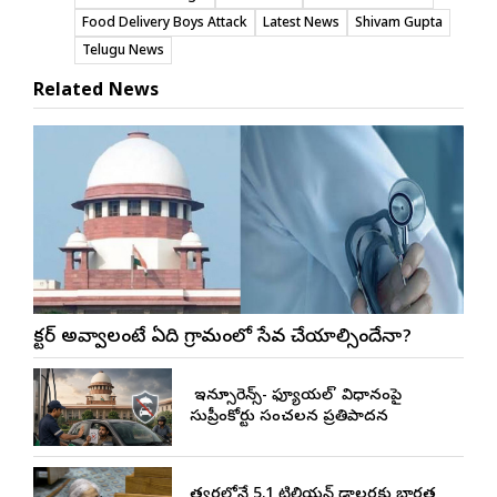
Food Delivery Boys Attack
Latest News
Shivam Gupta
Telugu News
Related News
డాక్టర్ అవ్వాలంటే ఏడాది గ్రామంలో సేవ చేయాల్సిందేనా?
నో ఇన్సూరెన్స్-నో ఫ్యూయల్’ విధానంపై
సుప్రీంకోర్టు సంచలన ప్రతిపాదన
త్వరలోనే 5.1 ట్రిలియన్ డాలర్లకు భారత