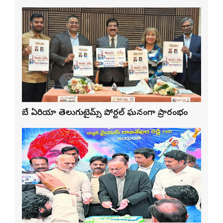
బే ఏరియా తెలుగుటైమ్స్ పోర్టల్ ఘనంగా ప్రారంభం