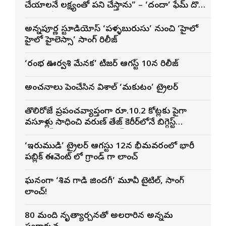
చేయాలనే లక్ష్యంతో పని చేస్తాను” – ‘దందా’ ఫేమ్ దొర
సాయి తేజ
అన్నపూర్ణ స్టూడియోస్ ‘పళ్ళబురుసు’ నుంచి ‘హైలో
హైలో హైలెస్సా’ సాంగ్ రిలీజ్
‘రంభ ఊర్వశి మేనక’ టీజర్ ఆగస్ట్ 10న రిలీజ్
అంచనాలు పెంచేసిన విశాల్ ‘మకుటం’ ట్రైలర్
తొలిరోజే ప్రపంచవ్యాప్తంగా రూ.10.2 కోట్లకు పైగా
వసూళ్లు సాధించి వరుణ్ తేజ్ కెరీర్‌లోనే బిగ్గెస్ట్
ఓపెనింగ్‌గా నిలిచిన ‘కొరియన్ కనకరాజు’
‘ఇరుముడి’ ట్రైలర్ ఆగస్టు 12న భీమవరంలో భారీ
పబ్లిక్ ఈవెంట్ లో గ్రాండ్ గా లాంచ్
ఘనంగా ‘శివ గాడి జింద‌గీ’ మూవీ టైటిల్, సాంగ్
లాంచ్!
80 మంది నృత్యార్చనతో అలరారిన అన్నమ