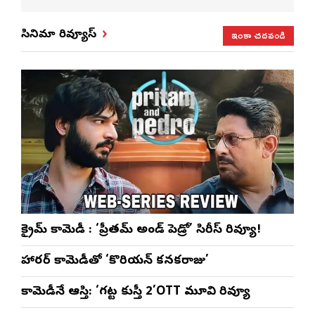
మేళా’
ప్రత్యేకం
ప్రత్యేక లైవ్ షో
‘ఉమె
ఇంకా చదవండి
సినిమా రివ్యూస్
క్రైమ్ కామెడీ : ‘ప్రీతమ్ అండ్ పెడ్రో’ సిరీస్ రివ్యూ!
హారర్ కామెడీతో ‘కొరియన్ కనకరాజు’
కామెడీనే ఆస్తి: ‘గట్ట కుస్తీ 2’OTT మూవి రివ్యూ