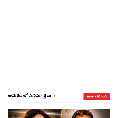
ఇంకా చదవండి
అమెరికాలో సినిమా వార్తలు