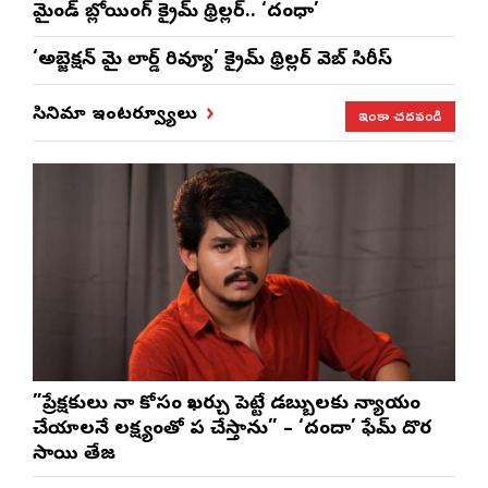
మైండ్ బ్లోయింగ్ క్రైమ్ థ్రిల్లర్.. ‘దంధా’
‘అబ్జెక్ష‌న్ మై లార్డ్ రివ్యూ’ క్రైమ్ థ్రిల్ల‌ర్ వెబ్ సిరీస్
ఇంకా చదవండి
సినిమా ఇంటర్వ్యూలు
”ప్రేక్షకులు నా కోసం ఖర్చు పెట్టే డబ్బులకు న్యాయం
చేయాలనే లక్ష్యంతో పని చేస్తాను” – ‘దందా’ ఫేమ్ దొర
సాయి తేజ