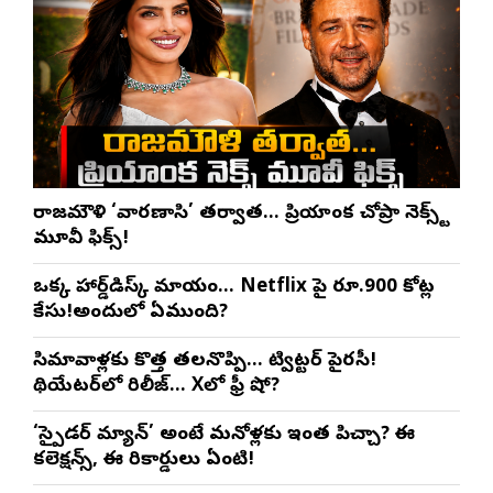
రాజమౌళి ‘వారణాసి’ తర్వాత… ప్రియాంక చోప్రా నెక్స్ట్
మూవీ ఫిక్స్!
ఒక్క హార్డ్‌డిస్క్ మాయం… Netflix పై రూ.900 కోట్ల
కేసు!అందులో ఏముంది?
సినిమావాళ్లకు కొత్త తలనొప్పి… ట్విట్టర్ పైరసీ!
థియేటర్‌లో రిలీజ్… Xలో ఫ్రీ షో?
‘స్పైడర్ మ్యాన్’ అంటే మనోళ్లకు ఇంత పిచ్చా? ఈ
కలెక్షన్స్, ఈ రికార్డులు ఏంటి!