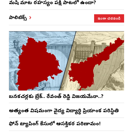
మనిషి మాట రహస్యం పక్షి పాటలో ఉందా?
ఇంకా చదవండి
పాలిటిక్స్
బనకచర్లకు బ్రేక్.. రేవంత్ రెడ్డి విజయమేనా..?
అత్యంత విషమంగా వైద్య విద్యార్థిని ప్రియాంక పరిస్థితి
ఫోన్ ట్యాపింగ్ కేసులో ఆసక్తికర పరిణామం!