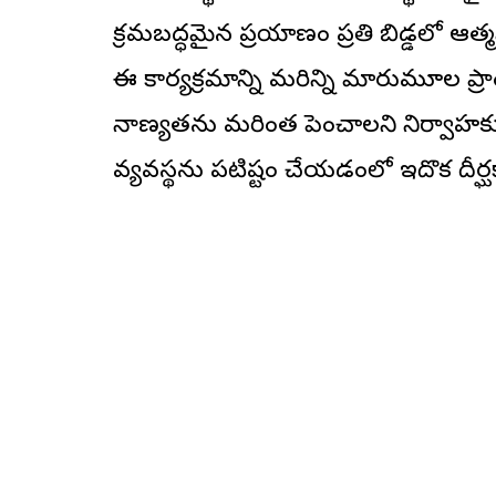
క్రమబద్ధమైన ప్రయాణం ప్రతి బిడ్డలో ఆత్
ఈ కార్యక్రమాన్ని మరిన్ని మారుమూల ప్రా
నాణ్యతను మరింత పెంచాలని నిర్వాహకులు 
వ్యవస్థను పటిష్టం చేయడంలో ఇదొక దీర్ఘక