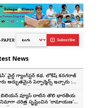
-PAPER
Subscribe
test News
డీసీ’ వైల్డ్ గ్యాంగ్‌స్టర్ కథ. లోకేష్ కనగరాజ్
ారు అద్భుతమైన పెర్ఫార్మెన్స్ ఇచ్చారు :
ర్శకుడు అరుణ్ మాథేశ్వరన్
 బిలియన్ వ్యూస్ దాటిన తొలి భారతీయ
ినిమాగా చరిత్ర సృష్టించిన ‘రామాయణ’