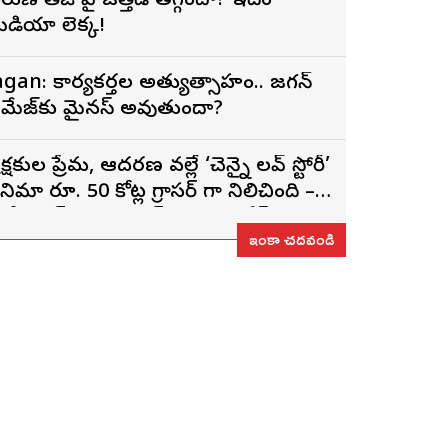
రుణ్ తేజ్‌ పై ఒత్తిడి తగ్గిందా? ఇదేం
ీడియా లెక్క!
agan: కార్యకర్తల అత్యుత్సాహం.. జగన్
మేజ్‌కు మైనస్ అవుతుందా?
్రేక్షకుల ప్రేమ, ఆదరణ వల్లే ‘చెన్నై లవ్ స్టోరీ’
ినిమా రూ. 50 కోట్ల గ్రాసర్ గా నిలిచింది –
్టోరీ రైటర్, ప్రొడ్యూసర్ సాయి రాజేష్
ఇంకా చదవండి