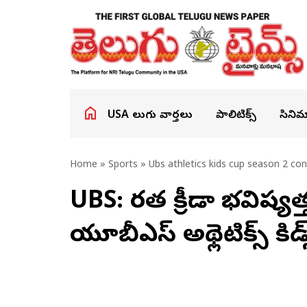
USA తెలుగు వార్తలు
పాలిటిక్స్
సినిమ
Home
»
Sports
» Ubs athletics kids cup season 2 co
UBS: భారత క్రీడా భవిష్
యూబీఎస్ అథ్లెటిక్స్ కిడ