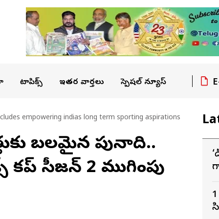
E
ా
టాపిక్స్
ఇతర వార్తలు
స్పెషల్ న్యూస్
La
ncludes empowering indias long term sporting aspirations
యత్తుకు బలమైన పునాది..
‘
్స్ కప్ సీజన్ 2 ముగింపు
గ
ద
1
స