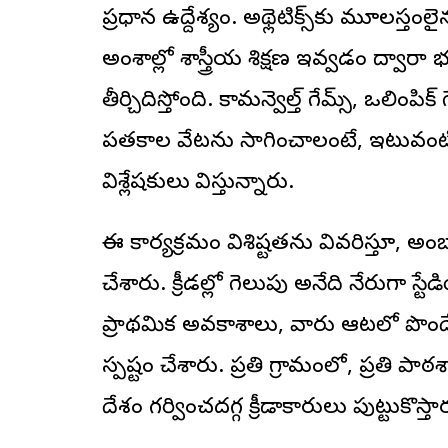
ప్రధాన ఉద్దేశ్యం. అథ్లెటిక్స్‌కు మూలస్
అంశాల్లో శాస్త్రీయ శిక్షణ ఇవ్వడం ద్వార
తీర్చిదిస్తోంది. కామన్వెల్త్ గేమ్స్, ఒలింపి
పతకాల వేటను సాగించాలంటే, ఇటువంటి క్షే
విశ్లేషకులు భావిస్తున్నారు.
ఈ కార్యక్రమం విశిష్టతను వివరిస్తూ, అంబ
చేశారు. క్రీడల్లో గెలుపు అనేది నేరుగా స్
ప్రాథమిక అవకాశాలు, వారు ఆటలో ప
స్పష్టం చేశారు. ప్రతి గ్రామంలో, ప్రతి ప
దేశం గర్వించదగ్గ క్రీడాకారులు పుట్టుకొ