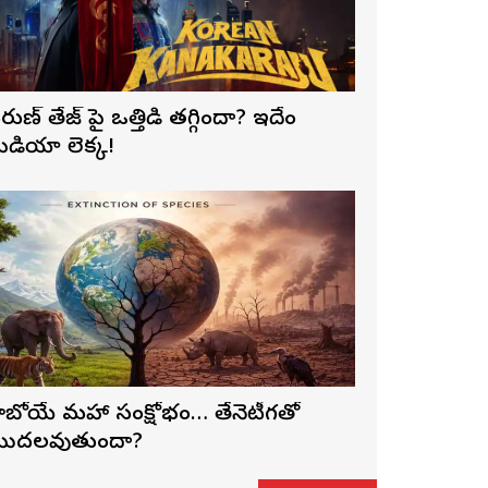
రుణ్ తేజ్‌ పై ఒత్తిడి తగ్గిందా? ఇదేం
ీడియా లెక్క!
ాబోయే మహా సంక్షోభం… తేనెటీగతో
ొదలవుతుందా?