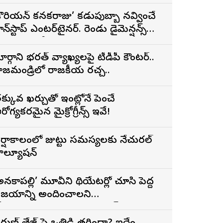
్రైలర్
కొరియన్ కనకరాజు’ కడుపుబ్బా నవ్వించే
ాన్‌స్టాప్ ఎంటర్‌టైనర్. రెండు డైమెన్షన్స్
న్న పాత్రలో నటించడం చాలా
ంతృప్తినిచ్చింది : వరుణ్ తేజ్
ార్గాని భరత్ వ్యాఖ్యలపై టీడీపీ కౌంటర్..
ాజమండ్రిలో రాజకీయ రచ్చ..
క్కువ ఖర్చుతో ఇంట్లోనే పెంచే
రోగ్యకరమైన మైక్రోగ్రీన్స్ ఇవే!
ర్షాకాలంలో జుట్టు సమస్యలకు నేచురల్
ొల్యూషన్
అనకాపల్లి’ మూవీని థియేటర్లో చూసి పెద్ద
ిజయాన్ని అందించాలని
ోరుకుంటున్నాను.. సోనూ సూద్