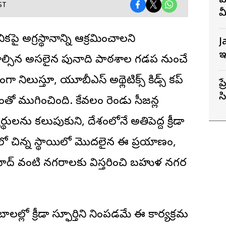
వ
ST
మ
పై అగ్రస్థానాన్ని ఆక్రమించాలని
J
ఇ
ల్సిన అసలైన పునాది పాఠశాల గడప నుంచే
ిలుస్తూ, యూబీఎస్ అథ్లెటిక్స్ కిడ్స్ కప్
ప
స
ో ముగించింది. కేవలం రెండు సీజన్ల
స
థులను కలుపుకుని, దేశంలోనే అతిపెద్ద క్రీడా
ో చిన్న స్థాయిలో మొదలైన ఈ ప్రయాణం,
ాబాద్ వంటి నగరాలకు విస్తరించి బహుళ నగర
లో క్రీడా స్ఫూర్తిని నింపడమే ఈ కార్యక్రమ