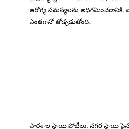
ఆరోగ్య సమస్యలను అధిగమించడానికి, వార
ఎంతగానో తోడ్పడుతోంది.
పాఠశాల స్థాయి పోటీలు, నగర స్థాయి ఫైనల