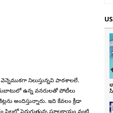
USA
ి వెన్నెముకగా నిలుస్తున్నవి పాఠశాలలే.
భ
ందుబాటులో ఉన్న వనరులతో పోటీలు
స
ట్లను అందిస్తున్నారు. ఇది కేవలం క్రీడా
ం పిల్లల్లో పెరుగుతున్న స్థూలకాయం వంటి