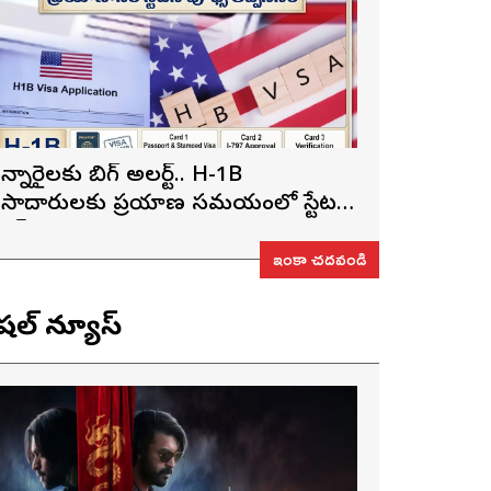
న్నారైలకు బిగ్ అలర్ట్.. H-1B
ీసాదారులకు ప్రయాణ సమయంలో స్టేటస్
్రూఫ్స్ తప్పనిసరి..!
ఇంకా చదవండి
ెషల్ న్యూస్