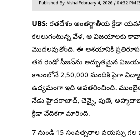
Published By: Vishal
February 4, 2026 / 04:32 PM I
UBS:
భారతదేశం అంతర్జాతీయ క్రీడా యవనిక
కలలుగంటున్న వేళ, ఆ విజయాలకు కావా
మొదలవుతోంది. ఈ ఆశయానికి ప్రతిరూపంగా న
తన రెండో సీజన్‌ను అద్భుతమైన విజయంత
కాలంలోనే 2,50,000 మందికి పైగా విద్యార్
ఉద్యమంగా ఇది అవతరించింది. ముంబైల
నేడు హైదరాబాద్, చెన్నై, పుణె, అహ్మద
క్రీడా వేదికగా మారింది.
7 నుండి 15 సంవత్సరాల వయస్సు గల బాలల్