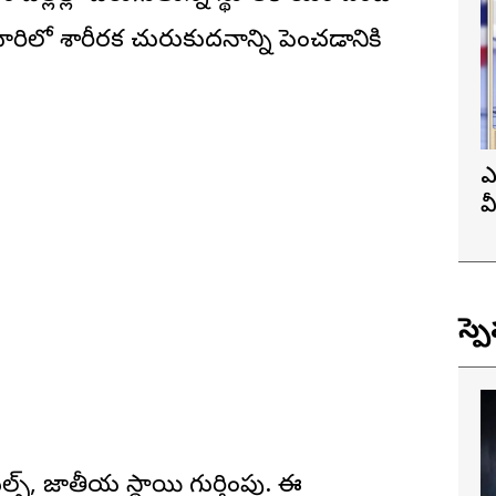
ిలో శారీరక చురుకుదనాన్ని పెంచడానికి
ఎ
వ
ప
స్ప
్స్, జాతీయ స్థాయి గుర్తింపు. ఈ