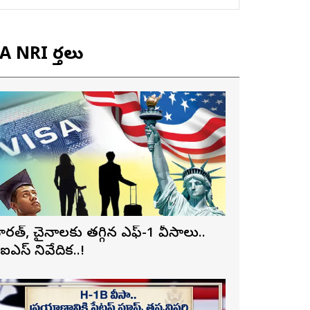
 NRI వార్తలు
ారత్, చైనాలకు తగ్గిన ఎఫ్-1 వీసాలు..
ీఐఎస్ నివేదిక..!