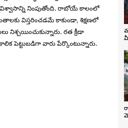
మవిశ్వాసాన్ని నింపుతోంది. రాబోయే కాలంలో
ంతాలకు విస్తరించడమే కాకుండా, శిక్షణలో
వ
నిశ్చయించుకున్నారు. భారత క్రీడా
మ
ాలిక పెట్టుబడిగా వారు పేర్కొంటున్నారు.
ర
మ