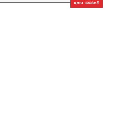
ఇంకా చదవండి