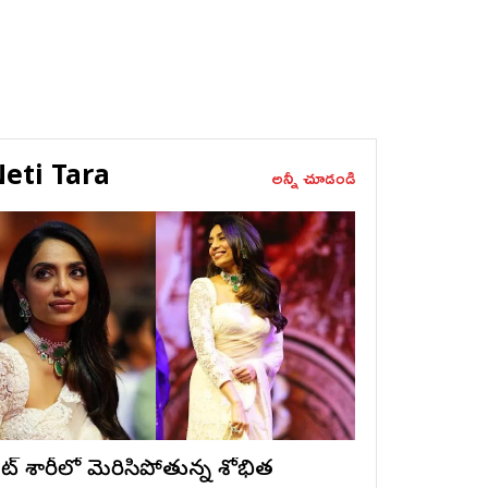
eti Tara
అన్నీ చూడండి
ైట్ శారీలో మెరిసిపోతున్న శోభిత