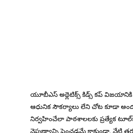
యూబీఎస్ అథ్లెటిక్స్ కిడ్స్ కప్ విజయానిక
ఆధునిక సౌకర్యాలు లేని చోట కూడా అ
నిర్వహించేలా పాఠశాలలకు ప్రత్యేక టూల్‌కి
నైపుణ్యాన్ని పెంచడమే కాకుండా, నేటి తర