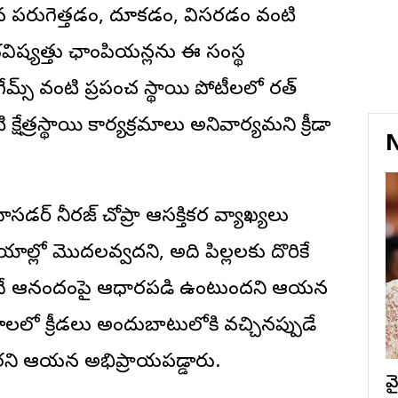
తంభాలైన పరుగెత్తడం, దూకడం, విసరడం వంటి
ా భవిష్యత్తు ఛాంపియన్లను ఈ సంస్థ
క్ గేమ్స్ వంటి ప్రపంచ స్థాయి పోటీలలో భారత్
త్రస్థాయి కార్యక్రమాలు అనివార్యమని క్రీడా
N
ాసడర్ నీరజ్ చోప్రా ఆసక్తికర వ్యాఖ్యలు
టేడియాల్లో మొదలవ్వదని, అది పిల్లలకు దొరికే
ొందే ఆనందంపై ఆధారపడి ఉంటుందని ఆయన
ాఠశాలలో క్రీడలు అందుబాటులోకి వచ్చినప్పుడే
స్తారని ఆయన అభిప్రాయపడ్డారు.
వ