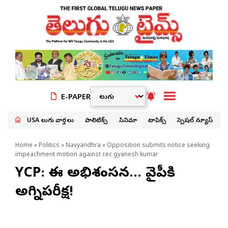
E-PAPER
USA తెలుగు వార్తలు
పాలిటిక్స్
సినిమా
టాపిక్స్
స్పెషల్ న్యూస్
Home
»
Politics
»
Navyandhra
» Opposition submits notice seeking
impeachment motion against cec gyanesh kumar
YCP: సీఈసీ అభిశంసన… వైసీపీకి
అగ్నిపరీక్ష!