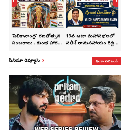
్
‘సిలికానాంధ్ర’ రజతోత్సవ
19వ ఆటా మహాసభలలో
19వ
సంబరాలు…కుంభ హారతి
సతీశ్ రామసహాయం రెడ్డి
మహిళ
మేళా’
ప్రత్యేకం
ప్రత్యేక లైవ్ షో
‘ఉమె
ఇంకా చదవండి
సినిమా రివ్యూస్