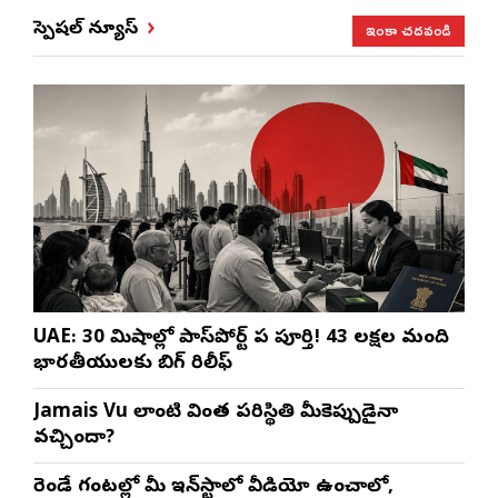
ఇంకా చదవండి
స్పెషల్ న్యూస్
UAE: 30 నిమిషాల్లో పాస్‌పోర్ట్ పని పూర్తి! 43 లక్షల మంది
భారతీయులకు బిగ్ రిలీఫ్
Jamais Vu లాంటి వింత పరిస్థితి మీకెప్పుడైనా
వచ్చిందా?
రెండే గంటల్లో మీ ఇన్‌స్టాలో వీడియో ఉంచాలో,