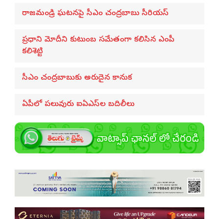
రాజమండ్రి ఘటనపై సీఎం చంద్రబాబు సీరియస్
ప్రధాని మోదీని కుటుంబ సమేతంగా కలిసిన ఎంపీ
కలిశెట్టి
సీఎం చంద్రబాబుకు అరుదైన కానుక
ఏపీలో పలువురు ఐఏఎస్‌ల బదిలీలు