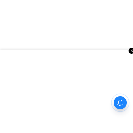
బర్త్ టూరిజం నిలిపివేత.. ట్రంప్
సర్కార్ మరో కీలక నిర్ణయం….!