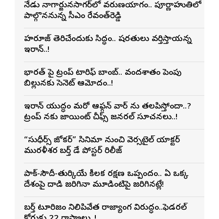
నేడు నాగార్జునసాగర్‌లో వరుణయాగం.. పూర్ణాహుతిలో
పాల్గొననున్న సీఎం రేవంత్‌రెడ్డి
హర్మూజ్ తెరిచేందుకు సిద్ధం.. షరతులు వర్తిస్తాయన్న
ఇరాన్..!
భారత్ పై ట్రంప్ టారిఫ్ బాంబ్.. వందశాతం పెంపు
బిల్లునకు సెనెట్ ఆమోదం..!
ఇరాన్ యుద్ధం మరో ఆఫ్గన్ వార్ ను తలపిస్తోందా..?
ట్రంప్ నకు జాయింట్ చీఫ్స్ జనరల్ సూచనలు..!
“సుధీర్స్ జోకర్” సినిమా నుంచి వెర్సటైల్ యాక్టర్
మురళీశర్మ బర్త్ డే పోస్టర్ రిలీజ్
పాక్-సౌదీ-తుర్కియే కీలక రక్షణ ఒప్పందం.. ఏ ఒక్క
దేశంపై దాడి జరిగినా మూడింటిపై జరిగినట్లే!
బర్త్ టూరిజం నిలిపివేత రాజ్యాంగ విరుద్ధం..ఫెడరల్
కోర్టుకు 22 రాష్ట్రాలు..!