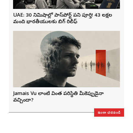
UAE: 30 నిమిషాల్లో పాస్‌పోర్ట్ పని పూర్తి! 43 లక్షల
మంది భారతీయులకు బిగ్ రిలీఫ్
Jamais Vu లాంటి వింత పరిస్థితి మీకెప్పుడైనా
వచ్చిందా?
ఇంకా చదవండి