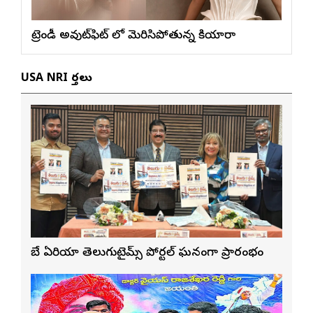
ట్రెండీ అవుట్‌ఫిట్ లో మెరిసిపోతున్న కియారా
USA NRI వార్తలు
బే ఏరియా తెలుగుటైమ్స్ పోర్టల్ ఘనంగా ప్రారంభం