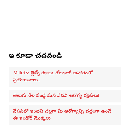
ఇవి కూడా చదవండి
Millets: మిల్లెట్స్ రకాలు..రోజువారీ ఆహారంలో
ప్రయోజనాలు..
తెలుగు నేల పండ్లే మన వేసవి ఆరోగ్య రక్షకులు!
వేసవిలో ఇంటిని చల్లగా మీ ఆరోగ్యాన్ని భద్రంగా ఉంచే
ఈ ఇండోర్ మొక్కలు