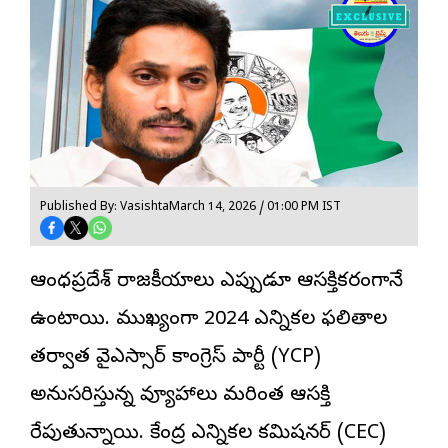
Published By: Vasishta
March 14, 2026 / 01:00 PM IST
ఆంధ్రప్రదేశ్ రాజకీయాలు ఎప్పుడూ ఆసక్తికరంగానే
ఉంటాయి. ముఖ్యంగా 2024 ఎన్నికల ఫలితాల
తర్వాత వైఎస్సార్ కాంగ్రెస్ పార్టీ (YCP)
అనుసరిస్తున్న వ్యూహాలు మరింత ఆసక్తి
రేపుతున్నాయి. కేంద్ర ఎన్నికల కమిషనర్ (CEC)