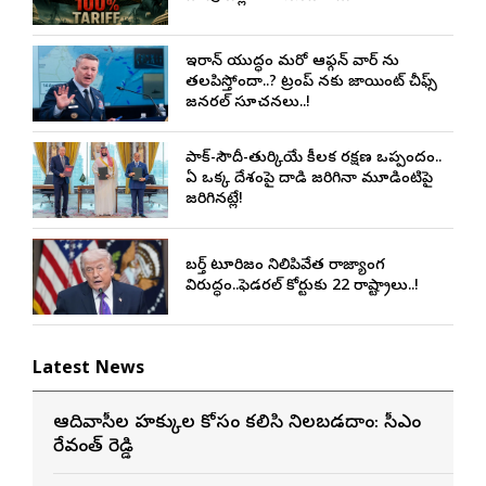
ఇరాన్ యుద్ధం మరో ఆఫ్గన్ వార్ ను
తలపిస్తోందా..? ట్రంప్ నకు జాయింట్ చీఫ్స్
జనరల్ సూచనలు..!
పాక్-సౌదీ-తుర్కియే కీలక రక్షణ ఒప్పందం..
ఏ ఒక్క దేశంపై దాడి జరిగినా మూడింటిపై
జరిగినట్లే!
బర్త్ టూరిజం నిలిపివేత రాజ్యాంగ
విరుద్ధం..ఫెడరల్ కోర్టుకు 22 రాష్ట్రాలు..!
Latest News
ఆదివాసీల హక్కుల కోసం కలిసి నిలబడదాం: సీఎం
రేవంత్ రెడ్డి