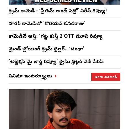
క్రైమ్ కామెడీ : ‘ప్రీతమ్ అండ్ పెడ్రో’ సిరీస్ రివ్యూ!
హారర్ కామెడీతో ‘కొరియన్ కనకరాజు’
కామెడీనే ఆస్తి: ‘గట్ట కుస్తీ 2’OTT మూవి రివ్యూ
మైండ్ బ్లోయింగ్ క్రైమ్ థ్రిల్లర్.. ‘దంధా’
‘అబ్జెక్ష‌న్ మై లార్డ్ రివ్యూ’ క్రైమ్ థ్రిల్ల‌ర్ వెబ్ సిరీస్
ఇంకా చదవండి
సినిమా ఇంటర్వ్యూలు