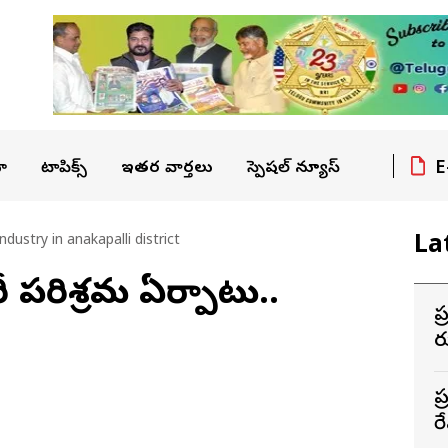
E
ా
టాపిక్స్
ఇతర వార్తలు
స్పెషల్ న్యూస్
La
dustry in anakapalli district
ీ పరిశ్రమ ఏర్పాటు..
ప
ర
ప
ర