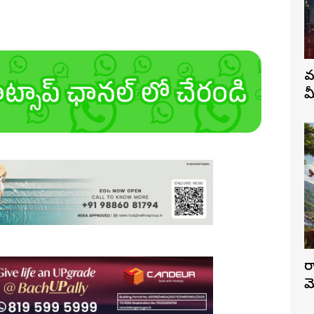
వ
మ
ర
మ