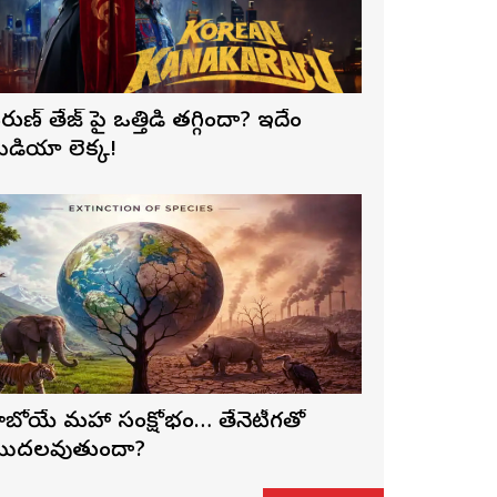
రుణ్ తేజ్‌ పై ఒత్తిడి తగ్గిందా? ఇదేం
ీడియా లెక్క!
ాబోయే మహా సంక్షోభం… తేనెటీగతో
ొదలవుతుందా?