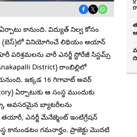
మ
ర
T
త
ఏర్పాటు కానుంది. విద్యుత్ నిల్వ కోసం
ఆ
స్టమ్ (బెస్)లో వినియోగించే లిథియం అయాన్
వ
రిశ్రమలను వారీ ఎనర్జీ స్టోరేజీ సిస్టమ్స్
స
 (Anakapalli District) రాంబిల్లిలో
చేయనుంది. ఇక్కడ 16 గిగావాట్ అవర్
actory) ఏర్పాటుకు ఆ సంస్థ ముందుకు
ోరేజ్కు అవసరమైన బ్యాటరీలను
తయారీ, ఎనర్జీ మేనేజ్మెంట్ ఇంటిగ్రేషన్
స్థ కానుండటం గమనార్హం. ప్రాజెక్టు మొదటి