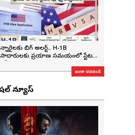
న్నారైలకు బిగ్ అలర్ట్.. H-1B
ీసాదారులకు ప్రయాణ సమయంలో స్టేటస్
్రూఫ్స్ తప్పనిసరి..!
ఇంకా చదవండి
ెషల్ న్యూస్