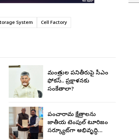
Storage System
Cell Factory
మంత్రుల పనితీరుపై సీఎం
ఫోకస్.. ప్రక్షాళనకు
సంకేతాలా?
పంచారామ క్షేత్రాలను
జాతీయ టెంపుల్ టూరిజం
సర్క్యూట్‌గా అభివృద్ధి