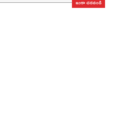
ఇంకా చదవండి