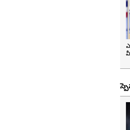
ఎ
వ
ప
స్ప