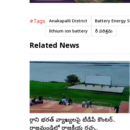
#Tags
Anakapalli District
Battery Energy 
lithium ion battery
భారీ పరిశ్రమ
Related News
మార్గాని భరత్ వ్యాఖ్యలపై టీడీపీ కౌంటర్..
రాజమండ్రిలో రాజకీయ రచ్చ..