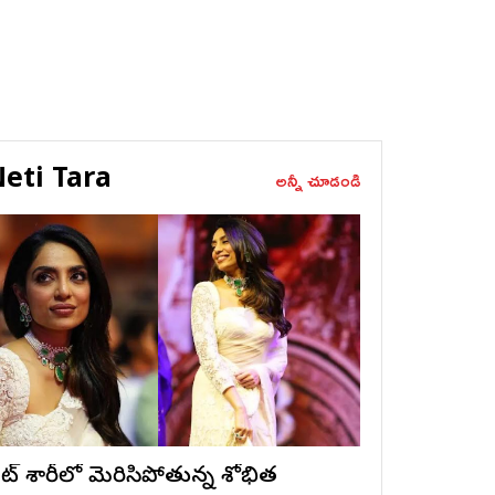
eti Tara
అన్నీ చూడండి
ైట్ శారీలో మెరిసిపోతున్న శోభిత