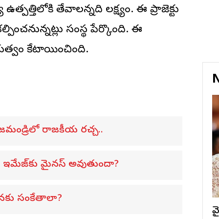
ఉత్పత్తిలోకి తేవాలన్నది లక్ష్యం. ఈ ప్రాజెక్టు
పించనున్నట్లు సంస్థ పేర్కొంది. ఈ
త్వం కేటాయించింది.
N
 రాజమండ్రిలో రాజకీయ రచ్చ..
న్ ఇమేజ్‌కు మైనస్ అవుతుందా?
ాళనకు సంకేతాలా?
వ