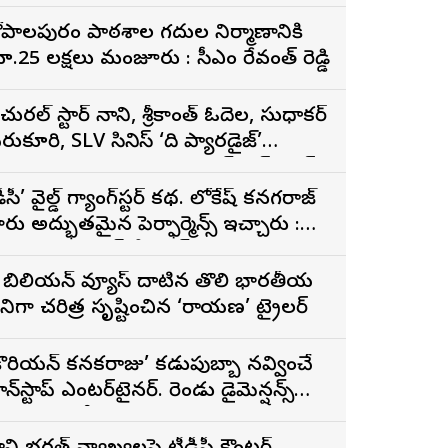
ోపాల‌పురం పాఠ‌శాల గ‌దుల నిర్మాణానికి
రూ.25 ల‌క్ష‌లు మంజూరు : సీఎం రేవంత్ రెడ్డి
ేచురల్ స్టార్ నాని, శ్రీకాంత్ ఓదెల, సుధాకర్
ెరుకూరి, SLV సినిమాస్ ‘ది ప్యారడైజ్’
ునుపెన్నడూ చూడని యాక్షన్ బ్లడ్ బాత్
ీజర్ రిలీజ్
డీసీ’ వైల్డ్ గ్యాంగ్‌స్టర్ కథ. లోకేష్ కనగరాజ్
ారు అద్భుతమైన పెర్ఫార్మెన్స్ ఇచ్చారు :
ర్శకుడు అరుణ్ మాథేశ్వరన్
 బిలియన్ వ్యూస్ దాటిన తొలి భారతీయ
ినిమాగా చరిత్ర సృష్టించిన ‘రామాయణ’ ట్రైలర్
కొరియన్ కనకరాజు’ కడుపుబ్బా నవ్వించే
ాన్‌స్టాప్ ఎంటర్‌టైనర్. రెండు డైమెన్షన్స్
న్న పాత్రలో నటించడం చాలా
ంతృప్తినిచ్చింది : వరుణ్ తేజ్