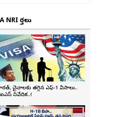
 NRI వార్తలు
ారత్, చైనాలకు తగ్గిన ఎఫ్-1 వీసాలు..
ీఐఎస్ నివేదిక..!