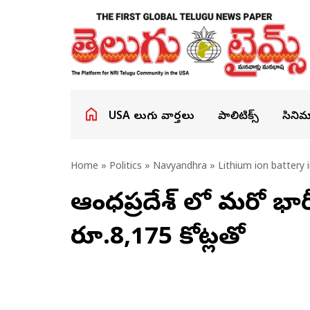
USA తెలుగు వార్తలు
పాలిటిక్స్
సినిమ
Home
»
Politics
»
Navyandhra
» Lithium ion battery in
ఆంధ్రప్రదేశ్ లో మరో భార
రూ.8,175 కోట్లతో