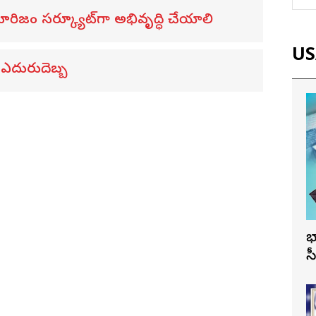
రిజం సర్క్యూట్‌గా అభివృద్ధి చేయాలి
USA
 ఎదురుదెబ్బ
భ
స