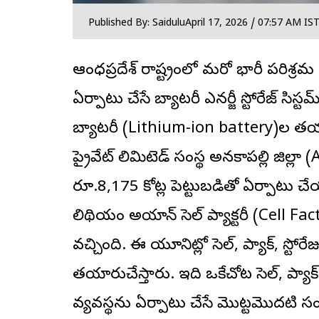
Published By: Saidulu
April 17, 2026 / 07:57 AM IS
ఆంధ్రప్రదేశ్ రాష్ట్రంలో మరో
భారీ పరిశ్రమ
ఏర్పాటు చేసే బ్యాటరీ ఎనర్జీ స్టోరేజ్ సి
బ్యాటరీ (Lithium-ion battery)ల తయారీ ప
ప్రైవేట్ లిమిటెడ్ సంస్థ అనకాపల్లి జిల్లా
రూ.8,175 కోట్ల పెట్టుబడితో ఏర్పాటు 
లిథియం అయాన్ సెల్ ప్యాక్టరీ (Cell F
వచ్చింది. ఈ యూనిట్లో సెల్, ప్యాక్, స్ట
తయారుచేస్తారు. ఇది ఒకేచోట సెల్, ప్యాక్ 
వ్యవస్థను ఏర్పాటు చేసే మొట్టమొదటి సం