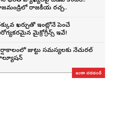
ార్గాని భరత్ వ్యాఖ్యలపై టీడీపీ కౌంటర్..
ాజమండ్రిలో రాజకీయ రచ్చ..
క్కువ ఖర్చుతో ఇంట్లోనే పెంచే
రోగ్యకరమైన మైక్రోగ్రీన్స్ ఇవే!
ర్షాకాలంలో జుట్టు సమస్యలకు నేచురల్
ొల్యూషన్
ఇంకా చదవండి