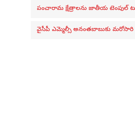
పంచారామ క్షేత్రాలను జాతీయ టెంపుల్ టూ
వైసీపీ ఎమ్మెల్సీ అనంతబాబుకు మరోసారి