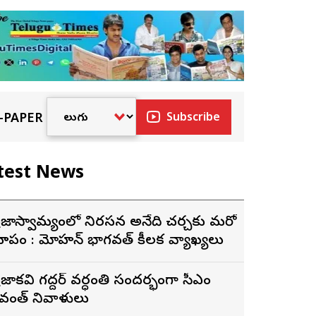
-PAPER
Subscribe
test News
్రజాస్వామ్యంలో నిరసన అనేది చర్చకు మరో
ూపం : మోహన్ భాగవత్ కీలక వ్యాఖ్యలు
్రజాకవి గద్దర్‌ వర్ధంతి సందర్భంగా సీఎం
ేవంత్‌ నివాళులు