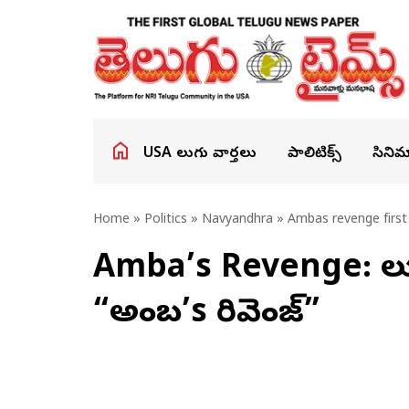
USA తెలుగు వార్తలు
పాలిటిక్స్
సినిమ
Home
»
Politics
»
Navyandhra
» Ambas revenge first 
Amba’s Revenge: తెల
“అంబ’s రివెంజ్”