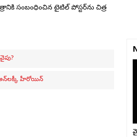
నికి సంబంధించిన టైటిల్ పోస్టర్‌ను చిత్ర
N
 వైపు?
అన్‌లక్కీ హీరోయిన్
వై