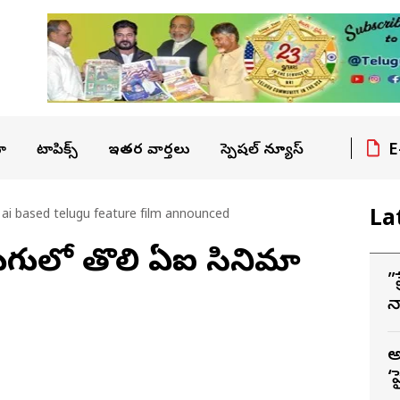
E
ా
టాపిక్స్
ఇతర వార్తలు
స్పెషల్ న్యూస్
La
ai based telugu feature film announced
ుగులో తొలి ఏఐ సినిమా
”
న
–
అ
‘