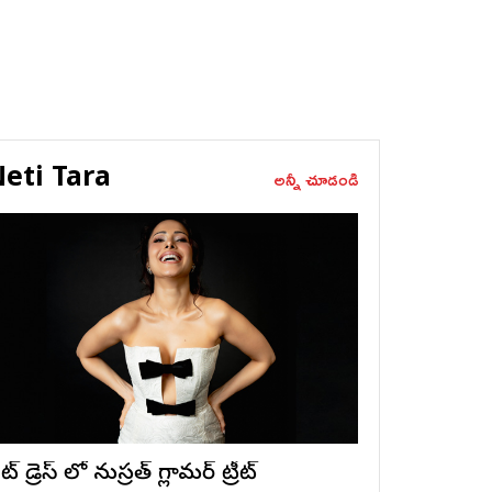
eti Tara
అన్నీ చూడండి
ట్ డ్రెస్ లో నుస్ర‌త్ గ్లామ‌ర్ ట్రీట్