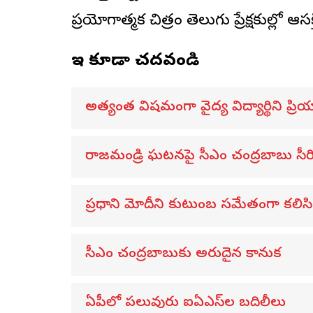
ప్రయోగాత్మక చిత్రం తెలుగు ప్రేక్షకుల్లో ఆసక్తిన
ఇవి కూడా చదవండి
అత్యంత విషమంగా వైద్య విద్యార్థిని ప్రియా
రాజమండ్రి ఘటనపై సీఎం చంద్రబాబు సీ
ప్రధాని మోదీని కుటుంబ సమేతంగా కలిసిన 
సీఎం చంద్రబాబుకు అరుదైన కానుక
ఏపీలో పలువురు ఐఏఎస్‌ల బదిలీలు