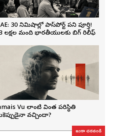
AE: 30 నిమిషాల్లో పాస్‌పోర్ట్ పని పూర్తి!
3 లక్షల మంది భారతీయులకు బిగ్ రిలీఫ్
amais Vu లాంటి వింత పరిస్థితి
ీకెప్పుడైనా వచ్చిందా?
ఇంకా చదవండి