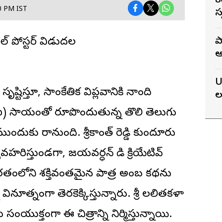
8
30 PM IST
స
ప
్ పోస్టర్‌ విడుదల
ఆ
న
U
సృష్టిస్తూ, సాంకేతిక విప్లవానికి నాంది
ల
ఏఐ) సాయంతో రూపొందుతున్న తొలి తెలుగు
ల ముందుకు రానుంది. శ్రీకాంత్ రెడ్డి కుందూరు
యవహరిస్తుండగా, జయవర్ధన్ మాడి క్రియేటివ్
 మహాభారతంలోని శక్తివంతమైన పాత్ర అంబ కథను
ినూత్నంగా తెరకెక్కిస్తున్నారు. శ్రీ లలితకళా
ు సంయుక్తంగా ఈ చిత్రాన్ని నిర్మిస్తున్నాయి.