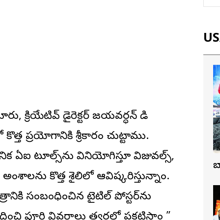
USA
రు, క్రియేటివ్ డైరెక్టర్ జయవర్ధన్ మాడి
కొత్త ప్రయోగానికి శ్రీకారం చుట్టాము.
నిక ఏఐ టూల్స్‌ను వినియోగిస్తూ విజువల్స్‌,
బ
శాలను కొత్త శైలిలో ఆవిష్కరిస్తున్నాం.
నికి సంబంధించిన టైటిల్ పోస్టర్‌ను
దించి పూర్తి వివరాలు త్వరలో ప్రకటిస్తాం ”