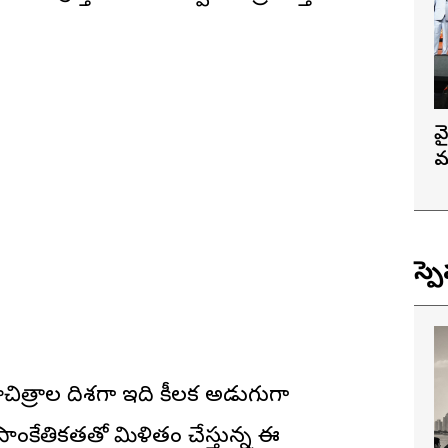
వ
మ
స్ప
చిత్రాల దిశగా ఇది కీలక అడుగుగా
సాంకేతికతతో మిళితం చేస్తున్న ఈ