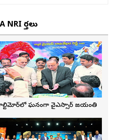
 NRI వార్తలు
ాల్టిమోర్‌లో ఘనంగా వైఎస్సార్‌ జయంతి