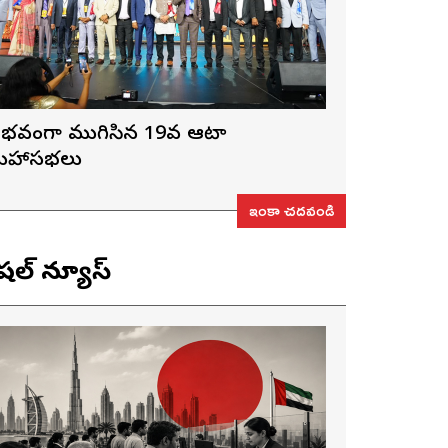
ైభవంగా ముగిసిన 19వ ఆటా
హాసభలు
ఇంకా చదవండి
ెషల్ న్యూస్