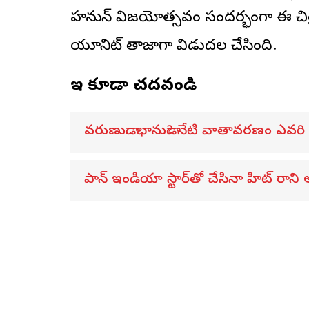
హనుమాన్ విజయోత్సవం సందర్భంగా ఈ చిత్రా
యూనిట్ తాజాగా విడుదల చేసింది.
ఇవి కూడా చదవండి
వరుణుడా.. భానుడా? నేటి వాతావరణం ఎవరి
పాన్ ఇండియా స్టార్‌తో చేసినా హిట్ రాని 