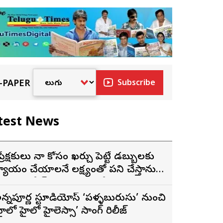
-PAPER
Subscribe
test News
ప్రేక్షకులు నా కోసం ఖర్చు పెట్టే డబ్బులకు
్యాయం చేయాలనే లక్ష్యంతో పని చేస్తాను”
 ‘దందా’ ఫేమ్ దొర సాయి తేజ
న్నపూర్ణ స్టూడియోస్ ‘పళ్ళబురుసు’ నుంచి
హైలో హైలో హైలెస్సా’ సాంగ్ రిలీజ్