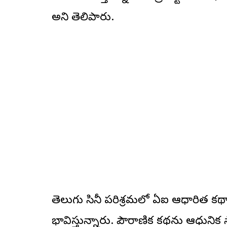
అని తెలిపారు.
తెలుగు సినీ పరిశ్రమలో ఏఐ ఆధారిత కథా
భావిస్తున్నారు. పౌరాణిక కథను ఆధునిక 