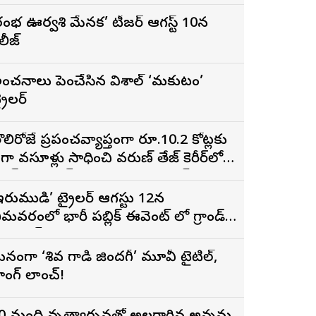
రంభ ఊర్వశి మేనక’ టీజర్ ఆగస్ట్ 10న
ిలీజ్
ంచనాలు పెంచేసిన విశాల్ ‘మకుటం’
్రైలర్
ొలిరోజే ప్రపంచవ్యాప్తంగా రూ.10.2 కోట్లకు
ైగా వసూళ్లు సాధించి వరుణ్ తేజ్ కెరీర్‌లోనే
ిగ్గెస్ట్ ఓపెనింగ్‌గా నిలిచిన ‘కొరియన్
నకరాజు’
ఇరుముడి’ ట్రైలర్ ఆగస్టు 12న
ీమవరంలో భారీ పబ్లిక్ ఈవెంట్ లో గ్రాండ్
ా లాంచ్
నంగా ‘శివ గాడి జింద‌గీ’ మూవీ టైటిల్,
ాంగ్ లాంచ్!