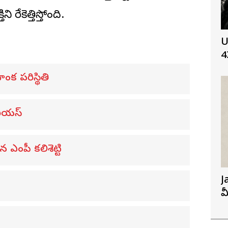
ి రేకెత్తిస్తోంది.
U
4
ంక పరిస్థితి
రియస్
ఎంపీ కలిశెట్టి
J
మ