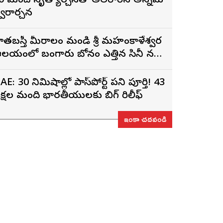
0 మంది నృత్యార్చనతో అలరారిన అన్నమ
్వరార్చన
ాతబస్తీ మీరాలం మండి శ్రీ మహంకాళేశ్వర
లయంలో బంగారు బోనం ఎత్తిన సినీ నటి,
ిర్మాత నిహారిక కొణిదెల
AE: 30 నిమిషాల్లో పాస్‌పోర్ట్ పని పూర్తి! 43
క్షల మంది భారతీయులకు బిగ్ రిలీఫ్
ఇంకా చదవండి