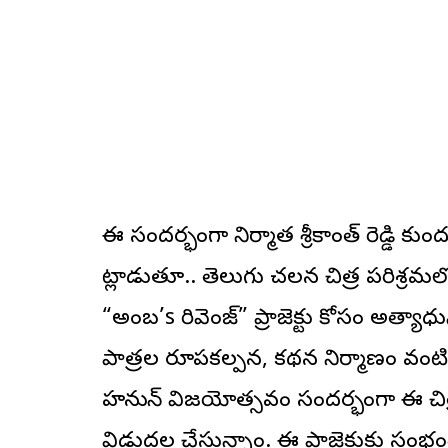
ఈ సందర్భంగా నిర్మాత శ్రీకాంత్ రెడ్డి కుందూ
మాట్లాడుతూ.. తెలుగు చలన చిత్ర పరిశ్రమలో 
“అంబ’s రివెంజ్” ప్రాజెక్టు కోసం అత్యాధు
పాత్రల రూపకల్పన, కథన నిర్మాణం వంటి అం
హనుమాన్ విజయోత్సవం సందర్భంగా ఈ చిత్రా
విడుదల చేస్తున్నాం. ఈ ప్రాజెక్టుకు సంభం