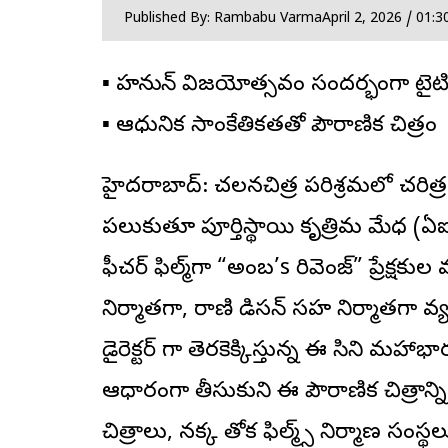
Published By: Rambabu Varma
April 2, 2026 / 01:
▪️ హనుమాన్ విజయోత్సవం సందర్భంగా టైటిల
▪️ ఆధునిక సాంకేతికతతో పౌరాణిక చిత్రం
హైదరాబాద్: చలనచిత్ర పరిశ్రమలో
చరిత్ర
పలుకుతూ పూర్తిస్థాయి కృత్రిమ మేధ (
ఫీచర్‌ ఫిల్మ్‌గా “అంబ’s రివెంజ్” ప్రేక్షకు
నిర్మాతగా, రాణి మాడిసన్ సహ నిర్మాతగా వ్
డైరెక్టర్‌ గా తెరకెక్కిస్తున్న ఈ సినిమా
ఆధారంగా తీసుకుని ఈ పౌరాణిక చిత్రాన్ని వ
చిత్రాలు, నక్క తోక ఫిల్మ్స్ నిర్మాణ సంస్థల