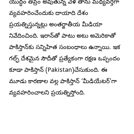
యుద్ధం తీవ్రం అవుతున్న వేళ తాను మధ్యవర్తిగా
వ్యవహరించేందుకు దాయాది దేశం
ప్రయత్నిస్తున్నట్లు అంతర్జాతీయ మీడియా
నివేదించింది. ఇరాన్‌తో పాటు అటు అమెరికాతో
పాకిస్తాన్‌కు సన్నిహిత సంబంధాలు ఉన్నాయి. ఇక
గల్ఫ్ దేశమైన సౌదీతో ప్రత్యేకంగా రక్షణ ఒప్పందం
కూడా
పాకిస్తాన్
(Pakistan)చేసుకుంది. ఈ
మూడు కారణాల వల్ల పాకిస్తాన్ ‘మీడియేటర్’గా
వ్యవహరించాలని ప్రయత్నిస్తోంది.