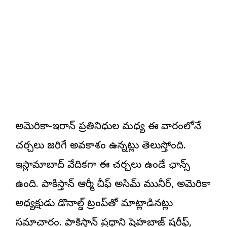
అమెరికా-ఇరాన్ ప్రతినిధుల మధ్య ఈ వారంలోనే
చర్చలు జరిగే అవకాశం ఉన్నట్లు తెలుస్తోంది.
ఇస్లామాబాద్ వేదికగా ఈ చర్చలు ఉండే ఛాన్స్
ఉంది. పాకిస్తాన్ ఆర్మీ చీఫ్ అసిమ్ మునీర్, అమెరికా
అధ్యక్షుడు డొనాల్డ్ ట్రంప్‌తో మాట్లాడినట్లు
సమాచారం. పాకిస్తాన్ ప్రధాని షెహబాజ్ షరీఫ్,