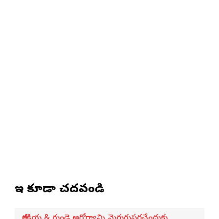
ఇవి కూడా చదవండి
జీర్ణక్రియ & గుండె ఆరోగ్యాన్ని మెరుగుపరచేందుకు