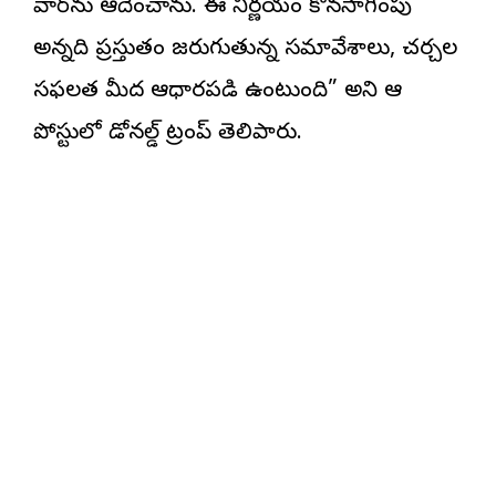
వార్‌ను ఆదేశించాను. ఈ నిర్ణయం కొనసాగింపు
అన్నది ప్రస్తుతం జరుగుతున్న సమావేశాలు, చర్చల
సఫలత మీద ఆధారపడి ఉంటుంది” అని ఆ
పోస్టులో డోనల్డ్ ట్రంప్ తెలిపారు.