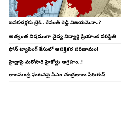
బనకచర్లకు బ్రేక్.. రేవంత్ రెడ్డి విజయమేనా..?
అత్యంత విషమంగా వైద్య విద్యార్థిని ప్రియాంక పరిస్థితి
ఫోన్ ట్యాపింగ్ కేసులో ఆసక్తికర పరిణామం!
హైడ్రాపై మరోసారి హైకోర్టు ఆగ్రహం..!
రాజమండ్రి ఘటనపై సీఎం చంద్రబాబు సీరియస్