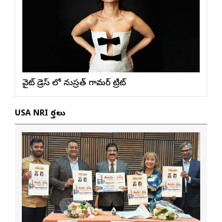
వైట్ డ్రెస్ లో నుస్ర‌త్ గ్లామ‌ర్ ట్రీట్
USA NRI వార్తలు