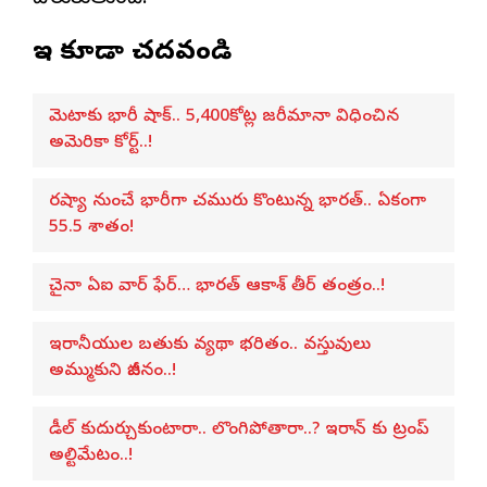
ఇవి కూడా చదవండి
మెటాకు భారీ షాక్.. 5,400కోట్ల జరీమానా విధించిన
అమెరికా కోర్ట్..!
రష్యా నుంచే భారీగా చమురు కొంటున్న భారత్.. ఏకంగా
55.5 శాతం!
చైనా ఏఐ వార్ ఫేర్… భారత్ ఆకాశ్ తీర్ తంత్రం..!
ఇరానీయుల బతుకు వ్యథా భరితం.. వస్తువులు
అమ్ముకుని జీవనం..!
డీల్ కుదుర్చుకుంటారా.. లొంగిపోతారా..? ఇరాన్ కు ట్రంప్
అల్టిమేటం..!