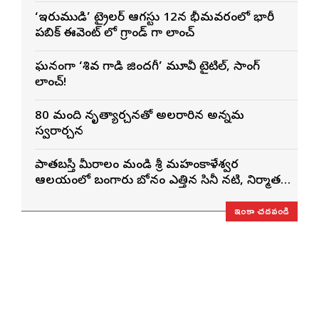
ఓపెనింగ్‌గా నిలిచిన ‘కొరియన్ కనకరాజు’
‘ఇరుముడి’ ట్రైలర్ ఆగస్టు 12న భీమవరంలో భారీ
పబ్లిక్ ఈవెంట్ లో గ్రాండ్ గా లాంచ్
ఘనంగా ‘శివ గాడి జింద‌గీ’ మూవీ టైటిల్, సాంగ్
లాంచ్!
80 మంది నృత్యార్చనతో అలరారిన అన్నమ
స్వరార్చన
పాతబస్తీ మీరాలం మండి శ్రీ మహంకాళేశ్వర
ఆలయంలో బంగారు బోనం ఎత్తిన సినీ నటి, నిర్మాత
నిహారిక కొణిదెల
ఇంకా చదవండి