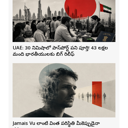
UAE: 30 నిమిషాల్లో పాస్‌పోర్ట్ పని పూర్తి! 43 లక్షల
మంది భారతీయులకు బిగ్ రిలీఫ్
Jamais Vu లాంటి వింత పరిస్థితి మీకెప్పుడైనా