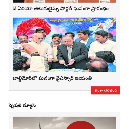
బే ఏరియా తెలుగుటైమ్స్ పోర్టల్ ఘనంగా ప్రారంభం
బాల్టిమోర్‌లో ఘనంగా వైఎస్సార్‌ జయంతి
ఇంకా చదవండి
స్పెషల్ న్యూస్