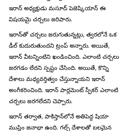
ఇరాన్ అధ్యక్షుడు మసూద్ పెజెష్కియాన్ ఈ
విషయమై చర్చలు జరిపారు.
ఇరాన్‌తో చర్చలు జరుగుతున్నట్లు, త్వరలోనే ఒక
డీల్ కుదురుతుందని ట్రంప్ అన్నారు. అయితే,
ఇరాన్ వీటన్నింటిని ఖండించింది. ఎలాంటి చర్చలు
జరగడం లేదని స్పష్టం చేసింది. అయితే, కొన్ని
దేశాలు మధ్యవర్తిత్వం చేస్తున్నాయని ఇరాన్
అంగీకరించింది. ఇరాన్ పార్లమెంట్‌ స్పీకర్ ఎలాంటి
చర్చలు జరగలేదని చెప్పారు.
ఇరాన్ తర్వాత, పాకిస్తాన్‌లోనే అతిపెద్ద షియా
ముస్లిం జనాభా ఉంది. గల్ఫ్ దేశాలతో బలమైన