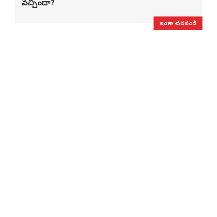
వచ్చిందా?
ఇంకా చదవండి