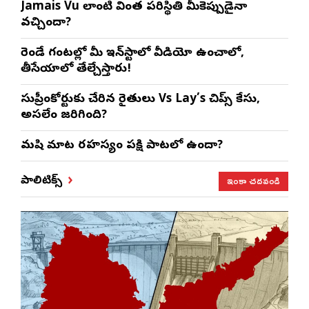
Jamais Vu లాంటి వింత పరిస్థితి మీకెప్పుడైనా
వచ్చిందా?
రెండే గంటల్లో మీ ఇన్‌స్టాలో వీడియో ఉంచాలో,
తీసేయాలో తేల్చేస్తారు!
సుప్రీంకోర్టుకు చేరిన రైతులు Vs Lay’s చిప్స్‌ కేసు,
అసలేం జరిగింది?
మనిషి మాట రహస్యం పక్షి పాటలో ఉందా?
ఇంకా చదవండి
పాలిటిక్స్