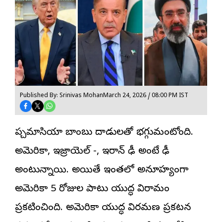
Published By: Srinivas Mohan
March 24, 2026 / 08:00 PM IST
పశ్చిమాసియా బాంబు దాడులతో భగ్గుమంటోంది.
అమెరికా, ఇజ్రాయెల్ -, ఇరాన్ ఢీ అంటే ఢీ
అంటున్నాయి. అయితే ఇంతలో అనూహ్యంగా
అమెరికా 5 రోజుల పాటు యుద్ధ విరామం
ప్రకటించింది. అమెరికా యుద్ధ విరమణ ప్రకటన