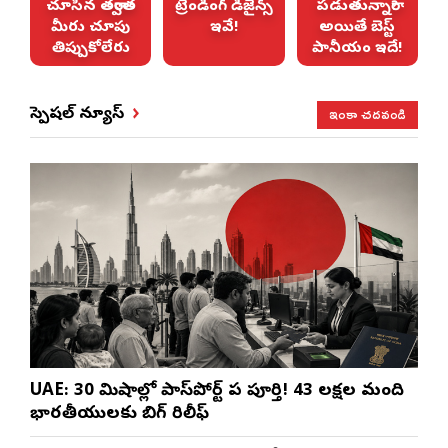
ు
చూసిన తర్వాత
ట్రెండింగ్ డిజైన్స్
పడుతున్నారా?
మీరు చూపు
ఇవే!
అయితే బెస్ట్
తిప్పుకోలేరు
పానీయం ఇదే!
ఇంకా చదవండి
స్పెషల్ న్యూస్
UAE: 30 నిమిషాల్లో పాస్‌పోర్ట్ పని పూర్తి! 43 లక్షల మంది
భారతీయులకు బిగ్ రిలీఫ్