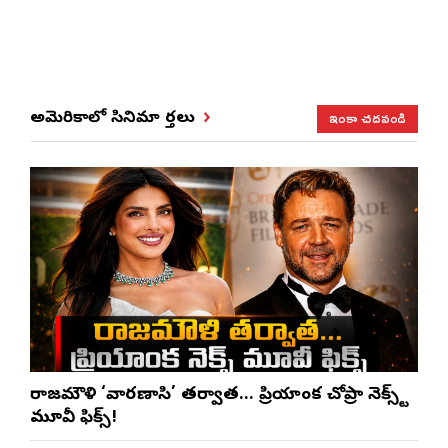
ఇంకా చదవండి
అమెరికాలో సినిమా వార్తలు
రాజమౌళి ‘వారణాసి’ తర్వాత… ప్రియాంక చోప్రా నెక్స్ట్
మూవీ ఫిక్స్!