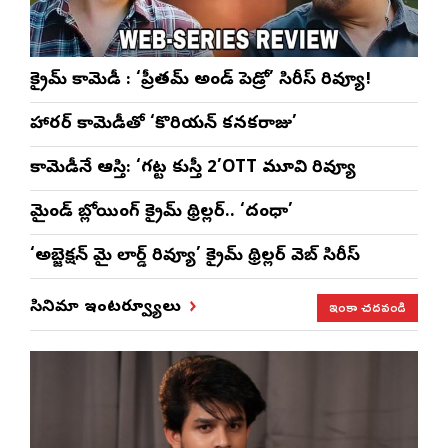
క్రైమ్ కామెడీ : ‘ప్రీతమ్ అండ్ పెడ్రో’ సిరీస్ రివ్యూ!
హారర్ కామెడీతో ‘కొరియన్ కనకరాజు’
కామెడీనే ఆస్తి: ‘గట్ట కుస్తీ 2’OTT మూవి రివ్యూ
మైండ్ బ్లోయింగ్ క్రైమ్ థ్రిల్లర్.. ‘దంధా’
‘అబ్జెక్ష‌న్ మై లార్డ్ రివ్యూ’ క్రైమ్ థ్రిల్ల‌ర్ వెబ్ సిరీస్
ఇంకా చదవండి
సినిమా ఇంటర్వ్యూలు