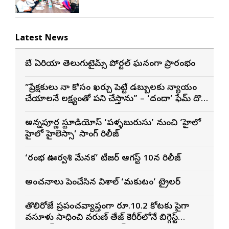
Latest News
బే ఏరియా తెలుగుటైమ్స్ పోర్టల్ ఘనంగా ప్రారంభం
”ప్రేక్షకులు నా కోసం ఖర్చు పెట్టే డబ్బులకు న్యాయం
చేయాలనే లక్ష్యంతో పని చేస్తాను” – ‘దందా’ ఫేమ్ దొర
సాయి తేజ
అన్నపూర్ణ స్టూడియోస్ ‘పళ్ళబురుసు’ నుంచి ‘హైలో
హైలో హైలెస్సా’ సాంగ్ రిలీజ్
‘రంభ ఊర్వశి మేనక’ టీజర్ ఆగస్ట్ 10న రిలీజ్
అంచనాలు పెంచేసిన విశాల్ ‘మకుటం’ ట్రైలర్
తొలిరోజే ప్రపంచవ్యాప్తంగా రూ.10.2 కోట్లకు పైగా
వసూళ్లు సాధించి వరుణ్ తేజ్ కెరీర్‌లోనే బిగ్గెస్ట్