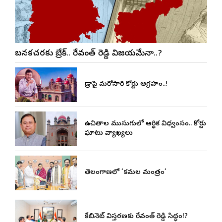
బనకచర్లకు బ్రేక్.. రేవంత్ రెడ్డి విజయమేనా..?
హైడ్రాపై మరోసారి హైకోర్టు ఆగ్రహం..!
ఉచితాల ముసుగులో ఆర్థిక విధ్వంసం.. హైకోర్టు
ఘాటు వ్యాఖ్యలు
తెలంగాణలో ‘కమల మంత్రం’
కేబినెట్ విస్తరణకు రేవంత్ రెడ్డి సిద్ధం!?