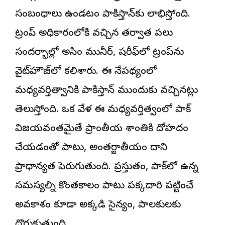
సంబంధాలు ఉండటం పాకిస్తాన్‌కు లాభిస్తోంది.
ట్రంప్ అధికారంలోకి వచ్చిన తర్వాత పలు
సందర్భాల్లో అసిం మునీర్, షరీఫ్‌లో ట్రంప్‌ను
వైట్‌హౌజ్‌లో కలిశారు. ఈ నేపథ్యంలో
మధ్యవర్తిత్వానికి పాకిస్తాన్ ముందుకు వచ్చినట్లు
తెలుస్తోంది. ఒక వేళ ఈ మధ్యవర్తిత్వంలో పాక్
విజయవంతమైతే ప్రాంతీయ శాంతికి దోహదం
చేయడంతో పాటు, అంతర్జాతీయం దాని
ప్రాధాన్యత పెరుగుతుంది. ప్రస్తుతం, పాక్‌లో ఉన్న
సమస్యల్ని కొంతకాలం పాటు పక్కదారి పట్టించే
అవకాశం కూడా అక్కడి సైన్యం, పాలకులకు
దొరుకుతుంది.