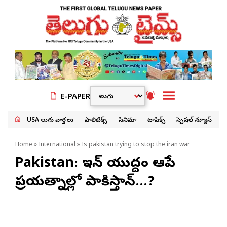
E-PAPER
USA తెలుగు వార్తలు
పాలిటిక్స్
సినిమా
టాపిక్స్
స్పెషల్ న్యూస్
Home
»
International
» Is pakistan trying to stop the iran war
Pakistan: ఇరాన్ యుద్దం ఆపే
ప్రయత్నాల్లో పాకిస్తాన్…?