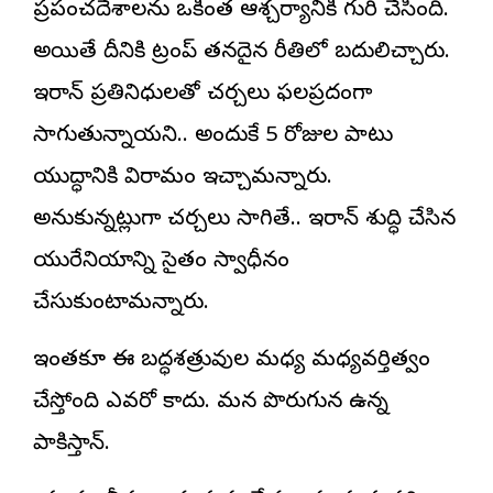
ప్రపంచదేశాలను ఒకింత ఆశ్చర్యానికి గురి చేసింది.
అయితే దీనికి ట్రంప్ తనదైన రీతిలో బదులిచ్చారు.
ఇరాన్ ప్రతినిధులతో చర్చలు ఫలప్రదంగా
సాగుతున్నాయని.. అందుకే 5 రోజుల పాటు
యుద్ధానికి విరామం ఇచ్చామన్నారు.
అనుకున్నట్లుగా చర్చలు సాగితే.. ఇరాన్ శుద్ధి చేసిన
యురేనియాన్ని సైతం స్వాధీనం
చేసుకుంటామన్నారు.
ఇంతకూ ఈ బద్ధశత్రువుల మధ్య మధ్యవర్తిత్వం
చేస్తోంది ఎవరో కాదు. మన పొరుగున ఉన్న
పాకిస్తాన్.