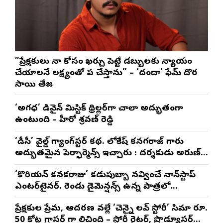
”ప్రేక్షకులు నా కోసం ఖర్చు పెట్టే డబ్బులకు న్యాయం
చేయాలనే లక్ష్యంతో పని చేస్తాను” – ‘దందా’ ఫేమ్ దొర
సాయి తేజ
‘అగధ’ డివైన్ మిస్టిక్ థ్రిల్లర్‌గా చాలా అద్భుతంగా
ఉంటుంది – హీరో శ్రవణ్ రెడ్డి
‘డీసీ’ వైల్డ్ గ్యాంగ్‌స్టర్ కథ. లోకేష్ కనగరాజ్ గారు
అద్భుతమైన పెర్ఫార్మెన్స్ ఇచ్చారు : దర్శకుడు అరుణ్
మాథేశ్వరన్
‘కొరియన్ కనకరాజు’ కడుపుబ్బా నవ్వించే నాన్‌స్టాప్
ఎంటర్‌టైనర్. రెండు డైమెన్షన్స్ ఉన్న పాత్రలో
నటించడం చాలా సంతృప్తినిచ్చింది : వరుణ్ తేజ్
ప్రేక్షకుల ప్రేమ, ఆదరణ వల్లే ‘చెన్నై లవ్ స్టోరీ’ సినిమా రూ.
50 కోట్ల గ్రాసర్ గా నిలిచింది – స్టోరీ రైటర్, ప్రొడ్యూసర్