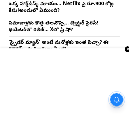
ఒక్క హార్డ్‌డిస్క్ మాయం… Netflix పై రూ.900 కోట్ల
కేసు!అందులో ఏముంది?
సినిమావాళ్లకు కొత్త తలనొప్పి… ట్విట్టర్ పైరసీ!
థియేటర్‌లో రిలీజ్… Xలో ఫ్రీ షో?
‘స్పైడర్ మ్యాన్’ అంటే మనోళ్లకు ఇంత పిచ్చా? ఈ
కలెక్షన్స్, ఈ రికార్డులు ఏంటి!
ఒక యానిమేషన్ సినిమా..20 వేల కోట్లు కలెక్షన్స్ ?ఇందులో
అంత గొప్పతనం ఏముంది?
ఇంకా చదవండి
స్పోర్ట్స్ న్యూస్
బే ఏరియా తెలుగుటైమ్స్ పోర్టల్
ఘనంగా ప్రారంభం