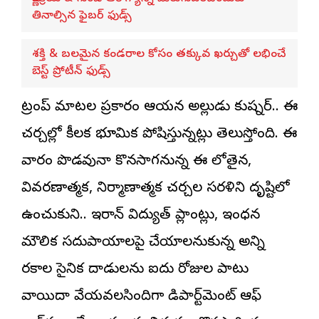
తినాల్సిన ఫైబర్ ఫుడ్స్
శక్తి & బలమైన కండరాల కోసం తక్కువ ఖర్చుతో లభించే
బెస్ట్ ప్రోటీన్ ఫుడ్స్
ట్రంప్ మాటల ప్రకారం ఆయన అల్లుడు కుష్నర్.. ఈ
చర్చల్లో కీలక భూమిక పోషిస్తున్నట్లు తెలుస్తోంది. ఈ
వారం పొడవునా కొనసాగనున్న ఈ లోతైన,
వివరణాత్మక, నిర్మాణాత్మక చర్చల సరళిని దృష్టిలో
ఉంచుకుని.. ఇరాన్ విద్యుత్ ప్లాంట్లు, ఇంధన
మౌలిక సదుపాయాలపై చేయాలనుకున్న అన్ని
రకాల సైనిక దాడులను ఐదు రోజుల పాటు
వాయిదా వేయవలసిందిగా డిపార్ట్‌మెంట్ ఆఫ్