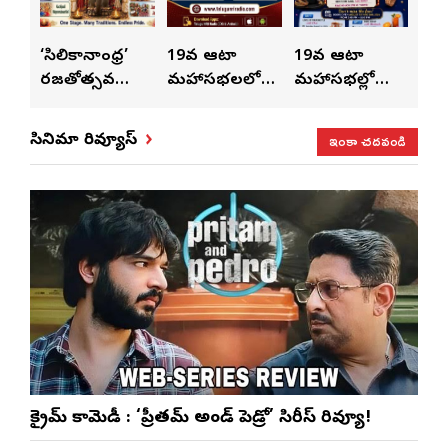
ుంచి
‘సిలికానాంధ్ర’
19వ ఆటా
19వ ఆటా
19
రజతోత్సవ
మహాసభలలో
మహాసభల్లో
మహా
సంబరాలు…
సతీశ్
మహిళల కోసం
‘వి
కుంభ హారతి
రామసహాయం
ప్రత్యేకంగా
పరి
ఇంకా చదవండి
సినిమా రివ్యూస్
ప్రత్యేకం
రెడ్డి ప్రత్యేక లైవ్
‘ఉమెన్స్ ఫోరమ్’
కార
ళా’
షో
వేడుకలు
క్రైమ్ కామెడీ : ‘ప్రీతమ్ అండ్ పెడ్రో’ సిరీస్ రివ్యూ!