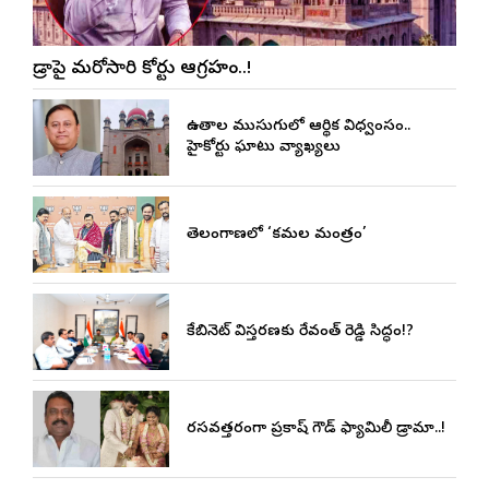
హైడ్రాపై మరోసారి హైకోర్టు ఆగ్రహం..!
ఉచితాల ముసుగులో ఆర్థిక విధ్వంసం..
హైకోర్టు ఘాటు వ్యాఖ్యలు
తెలంగాణలో ‘కమల మంత్రం’
కేబినెట్ విస్తరణకు రేవంత్ రెడ్డి సిద్ధం!?
రసవత్తరంగా ప్రకాష్ గౌడ్ ఫ్యామిలీ డ్రామా..!