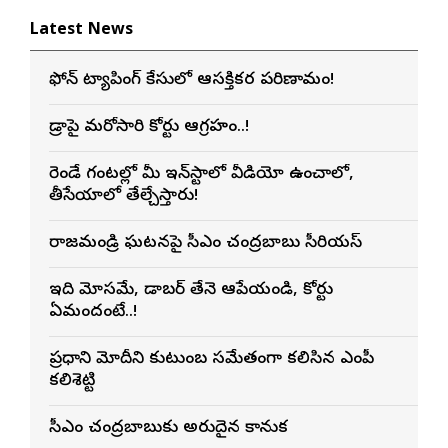
Latest News
ఫోన్ ట్యాపింగ్ కేసులో ఆసక్తికర పరిణామం!
హైడ్రాపై మరోసారి హైకోర్టు ఆగ్రహం..!
రెండే గంటల్లో మీ ఇన్‌స్టాలో వీడియో ఉంచాలో,
తీసేయాలో తేల్చేస్తారు!
రాజమండ్రి ఘటనపై సీఎం చంద్రబాబు సీరియస్
ఇది మోసమే, డాబర్‌ తేనె ఆపేయండి, కోర్టు
ఏమందంటే..!
ప్రధాని మోదీని కుటుంబ సమేతంగా కలిసిన ఎంపీ
కలిశెట్టి
సీఎం చంద్రబాబుకు అరుదైన కానుక