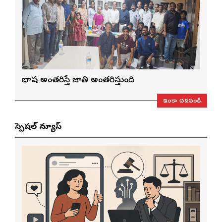
భాష అంతరిస్తే జాతి అంతరిస్తుంది
ఇంకా చదవండి
స్పెషల్ న్యూస్