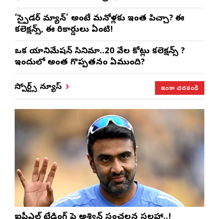
‘స్పైడర్ మ్యాన్’ అంటే మనోళ్లకు ఇంత పిచ్చా? ఈ
కలెక్షన్స్, ఈ రికార్డులు ఏంటి!
ఒక యానిమేషన్ సినిమా..20 వేల కోట్లు కలెక్షన్స్ ?
ఇందులో అంత గొప్పతనం ఏముంది?
ఇంకా చదవండి
స్పోర్ట్స్ న్యూస్
ఐపీఎల్ ట్రేడింగ్ పై అశ్విన్ సంచలన సలహా..!