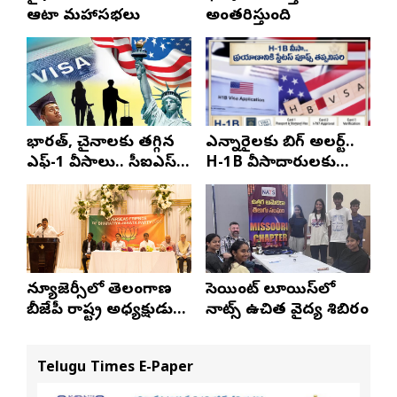
ఆటా మహాసభలు
అంతరిస్తుంది
భారత్, చైనాలకు తగ్గిన
ఎన్నారైలకు బిగ్ అలర్ట్..
ఎఫ్-1 వీసాలు.. సీఐఎస్
H-1B వీసాదారులకు
నివేదిక..!
ప్రయాణ సమయంలో
స్టేటస్ ప్రూఫ్స్ తప్పనిసరి..!
న్యూజెర్సీలో తెలంగాణ
సెయింట్ లూయిస్‌లో
బీజేపీ రాష్ట్ర అధ్యక్షుడు
నాట్స్ ఉచిత వైద్య శిబిరం
ఎన్. రాంచందర్‌రావుకు
ఘన స్వాగతం
Telugu Times E-Paper