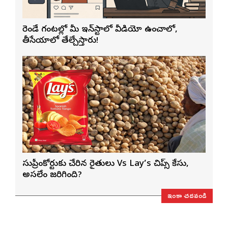
రెండే గంటల్లో మీ ఇన్‌స్టాలో వీడియో ఉంచాలో,
తీసేయాలో తేల్చేస్తారు!
సుప్రీంకోర్టుకు చేరిన రైతులు Vs Lay’s చిప్స్‌ కేసు,
అసలేం జరిగింది?
ఇంకా చదవండి