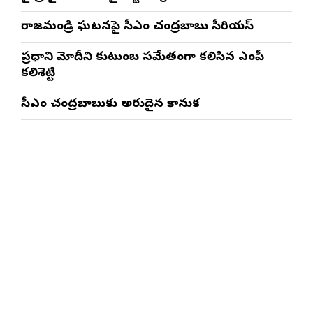
రాజమండ్రి ఘటనపై సీఎం చంద్రబాబు సీరియస్
ప్రధాని మోదీని కుటుంబ సమేతంగా కలిసిన ఎంపీ
కలిశెట్టి
సీఎం చంద్రబాబుకు అరుదైన కానుక