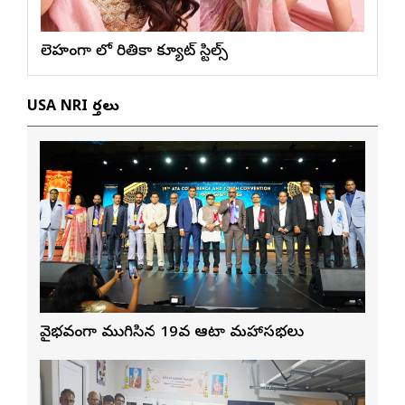
లెహంగా లో రితికా క్యూట్ స్టిల్స్
USA NRI వార్తలు
వైభవంగా ముగిసిన 19వ ఆటా మహాసభలు