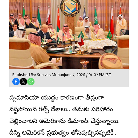
Published By: Srinivas Mohan
June 7, 2026 / 01:07 PM IST
పశ్చిమాసియా యుద్దం కారణంగా తీవ్రంగా
నష్టపోయిన గల్ఫ్ దేశాలు.. తమకు పరిహారం
చెల్లించాలని అమెరికాను డిమాండ్ చేస్తున్నాయి.
దీన్ని అమెరికన్ ప్రభుత్వం తోసిపుచ్చినప్పటికీ..