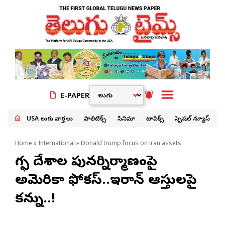
E-PAPER
USA తెలుగు వార్తలు
పాలిటిక్స్
సినిమా
టాపిక్స్
స్పెషల్ న్యూస్
Home
»
International
» Donald trump focus on iran assets
గల్ఫ్ దేశాల పునర్నిర్మాణంపై
అమెరికా ఫోకస్..ఇరాన్ ఆస్తులపై
కన్ను..!