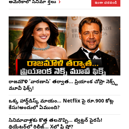
ఇంకా చదవండి
అమెరికాలో సినిమా వార్తలు
రాజమౌళి ‘వారణాసి’ తర్వాత… ప్రియాంక చోప్రా నెక్స్ట్
మూవీ ఫిక్స్!
ఒక్క హార్డ్‌డిస్క్ మాయం… Netflix పై రూ.900 కోట్ల
కేసు!అందులో ఏముంది?
సినిమావాళ్లకు కొత్త తలనొప్పి… ట్విట్టర్ పైరసీ!
థియేటర్‌లో రిలీజ్… Xలో ఫ్రీ షో?