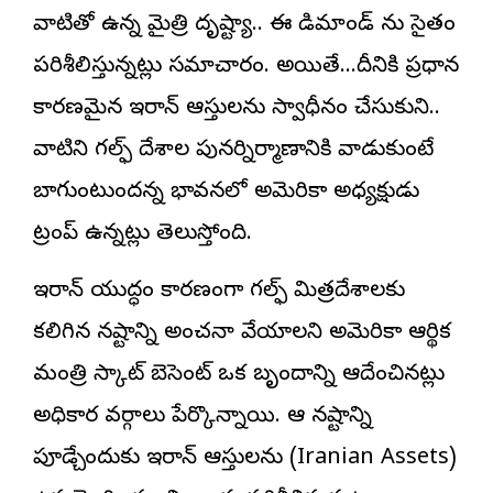
వాటితో ఉన్న మైత్రి దృష్ట్యా.. ఈ డిమాండ్ ను సైతం
పరిశీలిస్తున్నట్లు సమాచారం. అయితే…దీనికి ప్రధాన
కారణమైన ఇరాన్ ఆస్తులను స్వాధీనం చేసుకుని..
వాటిని గల్ఫ్ దేశాల పునర్నిర్మాణానికి వాడుకుంటే
బాగుంటుందన్న భావనలో అమెరికా అధ్యక్షుడు
ట్రంప్ ఉన్నట్లు తెలుస్తోంది.
ఇరాన్‌ యుద్ధం కారణంగా గల్ఫ్‌ మిత్రదేశాలకు
కలిగిన నష్టాన్ని అంచనా వేయాలని అమెరికా ఆర్థిక
మంత్రి స్కాట్‌ బెసెంట్‌ ఒక బృందాన్ని ఆదేశించినట్లు
అధికార వర్గాలు పేర్కొన్నాయి. ఆ నష్టాన్ని
పూడ్చేందుకు ఇరాన్‌ ఆస్తులను (Iranian Assets)