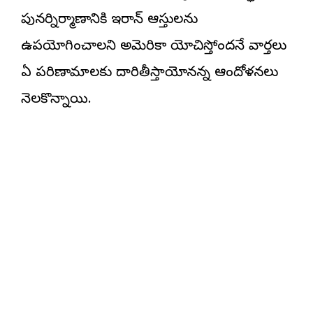
పునర్నిర్మాణానికి ఇరాన్‌ ఆస్తులను
ఉపయోగించాలని అమెరికా యోచిస్తోందనే వార్తలు
ఏ పరిణామాలకు దారితీస్తాయోనన్న ఆందోళనలు
నెలకొన్నాయి.