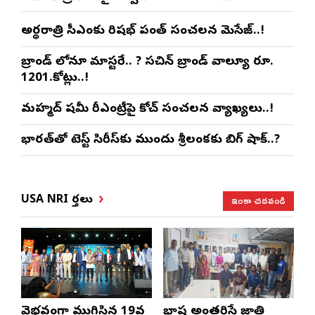
అర్థరాత్రి సీఎంకు రిషభ్ పంత్ సంచలన మెసేజ్..!
బ్రాండ్ లోనూ మాస్టరే.. ? సచిన్ బ్రాండ్ వాల్యూ రూ.
1201.కోట్లు..!
మహ్మద్ షమీ రీఎంట్రీపై కోచ్ సంచలన వ్యాఖ్యలు..!
భారత్‌తో టెస్ట్ సిరీస్‌కు ముందు శ్రీలంకకు బిగ్ షాక్..?
ఇంకా చదవండి
USA NRI వార్తలు
వైభవంగా ముగిసిన 19వ
భాష అంతరిస్తే జాతి