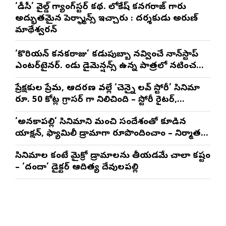
‘డీసీ’ వైల్డ్ గ్యాంగ్‌స్టర్ కథ. లోకేష్ కనగరాజ్ గారు
అద్భుతమైన పెర్ఫార్మెన్స్ ఇచ్చారు : దర్శకుడు అరుణ్
మాథేశ్వరన్
‘కొరియన్ కనకరాజు’ కడుపుబ్బా నవ్వించే నాన్‌స్టాప్
ఎంటర్‌టైనర్. రెండు డైమెన్షన్స్ ఉన్న పాత్రలో నటించడం
చాలా సంతృప్తినిచ్చింది : వరుణ్ తేజ్
ప్రేక్షకుల ప్రేమ, ఆదరణ వల్లే ‘చెన్నై లవ్ స్టోరీ’ సినిమా
రూ. 50 కోట్ల గ్రాసర్ గా నిలిచింది – స్టోరీ రైటర్,
ప్రొడ్యూసర్ సాయి రాజేష్
‘అనకాపల్లి’ సినిమాని మంచి సందేశంతో కూడిన
యాక్షన్, ఫ్యామిలీ డ్రామాగా రూపొందించాం – నిర్మాతలు
త్రినాథరావు నక్కిన, కాండ్రేగుల నాయుడు
సినిమాల కంటే మైక్రో డ్రామాలను తీయడమే చాలా కష్టం
– ‘దందా’ డైరెక్ట‌ర్ ఆదిత్య దేవులపల్లి