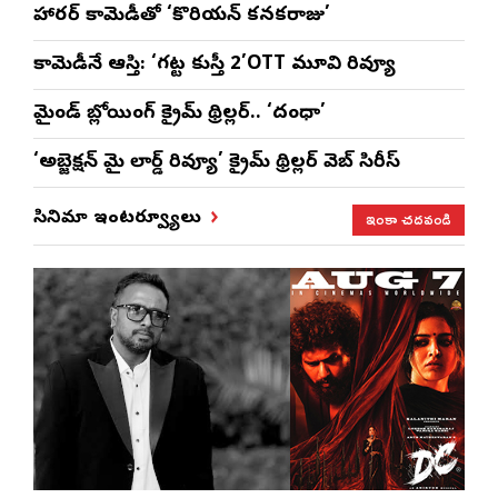
హారర్ కామెడీతో ‘కొరియన్ కనకరాజు’
కామెడీనే ఆస్తి: ‘గట్ట కుస్తీ 2’OTT మూవి రివ్యూ
మైండ్ బ్లోయింగ్ క్రైమ్ థ్రిల్లర్.. ‘దంధా’
‘అబ్జెక్ష‌న్ మై లార్డ్ రివ్యూ’ క్రైమ్ థ్రిల్ల‌ర్ వెబ్ సిరీస్
ఇంకా చదవండి
సినిమా ఇంటర్వ్యూలు