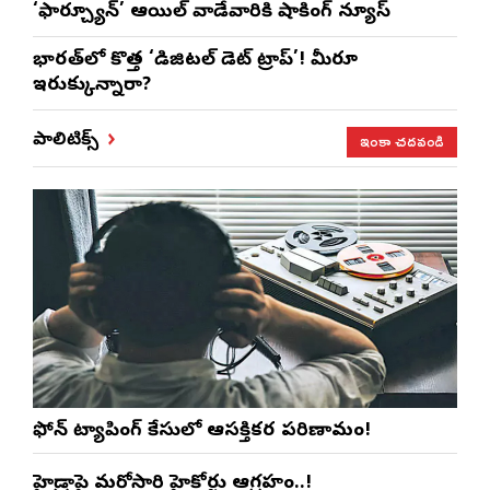
‘ఫార్చ్యూన్’ ఆయిల్ వాడేవారికి షాకింగ్ న్యూస్
భారత్‌లో కొత్త ‘డిజిటల్ డెట్ ట్రాప్’! మీరూ
ఇరుక్కున్నారా?
ఇంకా చదవండి
పాలిటిక్స్
ఫోన్ ట్యాపింగ్ కేసులో ఆసక్తికర పరిణామం!
హైడ్రాపై మరోసారి హైకోర్టు ఆగ్రహం..!