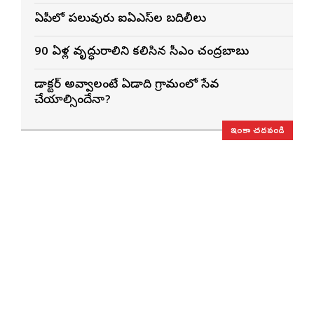
ఏపీలో పలువురు ఐఏఎస్‌ల బదిలీలు
90 ఏళ్ల వృద్ధురాలిని కలిసిన సీఎం చంద్రబాబు
డాక్టర్ అవ్వాలంటే ఏడాది గ్రామంలో సేవ
చేయాల్సిందేనా?
ఇంకా చదవండి