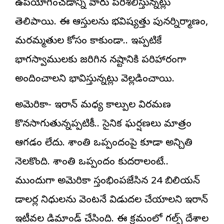
ఉపయోగించడాన్ని వారు పరిశీలిస్తున్నట్లు
తెలిపాయి. ఈ ఆస్తులను భవిష్యత్తు పునర్నిర్మాణం,
మరమ్మతుల కోసం కాకుండా.. ఇప్పటికే
భాగస్వాములకు జరిగిన నష్టానికి పరిహారంగా
అందించాలని భావిస్తున్నట్లు వెల్లడించాయి.
అమెరికా- ఇరాన్‌ మధ్య కాల్పుల విరమణ
కొనసాగుతున్నప్పటికీ.. సైనిక ఘర్షణలు మాత్రం
ఆగడం లేదు. శాంతి ఒప్పందంపై కూడా అనిశ్చితి
నెలకొంది. శాంతి ఒప్పందం కుదరాలంటే..
ముందుగా అమెరికా స్తంభింపజేసిన 24 బిలియన్‌
డాలర్ల నిధులను వెంటనే విడుదల చేయాలని ఇరాన్‌
ఇటీవల డిమాండ్‌ చేసింది. ఈ క్రమంలో గల్ఫ్‌ దేశాల