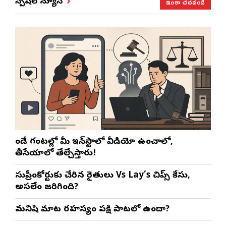
ఇంకా చదవండి
స్పెషల్ న్యూస్
రెండే గంటల్లో మీ ఇన్‌స్టాలో వీడియో ఉంచాలో,
తీసేయాలో తేల్చేస్తారు!
సుప్రీంకోర్టుకు చేరిన రైతులు Vs Lay’s చిప్స్‌ కేసు,
అసలేం జరిగింది?
మనిషి మాట రహస్యం పక్షి పాటలో ఉందా?