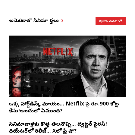
ఇంకా చదవండి
అమెరికాలో సినిమా వార్తలు
ఒక్క హార్డ్‌డిస్క్ మాయం… Netflix పై రూ.900 కోట్ల
కేసు!అందులో ఏముంది?
సినిమావాళ్లకు కొత్త తలనొప్పి… ట్విట్టర్ పైరసీ!
థియేటర్‌లో రిలీజ్… Xలో ఫ్రీ షో?