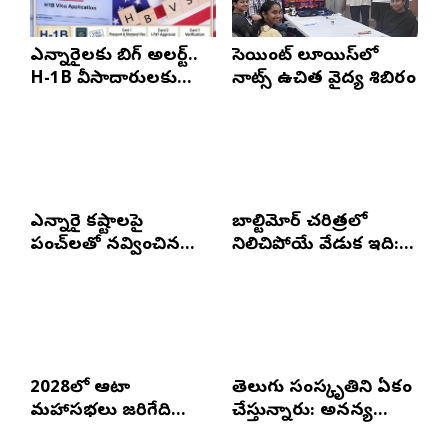
ఎన్నారైలకు బిగ్ అలర్ట్..
సెయింట్ లూయిస్‌లో
H-1B వీసాదారులకు
నాట్స్ ఉచిత వైద్య శిబిరం
ప్రయాణ సమయంలో
స్టేటస్ ప్రూఫ్స్ తప్పనిసరి..!
ఎన్నారై కష్టాలపై
బాల్టిమోర్ చరిత్రలో
పంచ్‌లతో నవ్వించిన
నిలిచిపోయే వేడుక ఇది:
నవీన్ పోలిశెట్టి
శ్రీధర్ బానాల
2028లో ఆటా
తెలుగు సంస్కృతిని ఏకం
మహాసభలు జరిగేది
చేస్తున్నారు: అనన్య
అక్కడే: సతీష్ రెడ్డి
నాగళ్ల