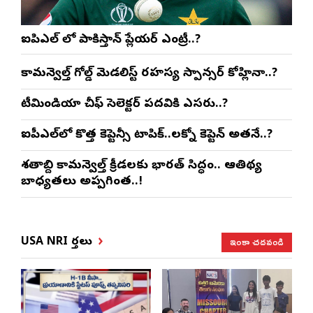
ఐపిఎల్ లో పాకిస్తాన్ ప్లేయర్ ఎంట్రీ..?
కామన్వెల్త్ గోల్డ్ మెడలిస్ట్ రహస్య స్పాన్సర్ కోహ్లినా..?
టీమిండియా చీఫ్ సెలెక్టర్ పదవికి ఎసరు..?
ఐపీఎల్‌లో కొత్త కెప్టెన్సీ టాపిక్..లక్నో కెప్టెన్ అతనే..?
శతాబ్ది కామన్వెల్త్ క్రీడలకు భారత్ సిద్ధం.. ఆతిథ్య
బాధ్యతలు అప్పగింత..!
ఇంకా చదవండి
USA NRI వార్తలు