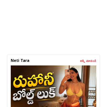
అన్నీ చూడండి
Neti Tara