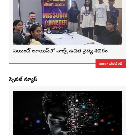
సెయింట్ లూయిస్‌లో నాట్స్ ఉచిత వైద్య శిబిరం
ఇంకా చదవండి
స్పెషల్ న్యూస్