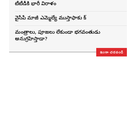
టీటీడీకి భారీ విరాళం
వైసీపీ మాజీ ఎమ్మెల్యే ముస్తాఫాకు షాక్
మంత్రాలు, పూజలు లేకుండా భగవంతుడు
అనుగ్రహిస్తాడా?
ఇంకా చదవండి