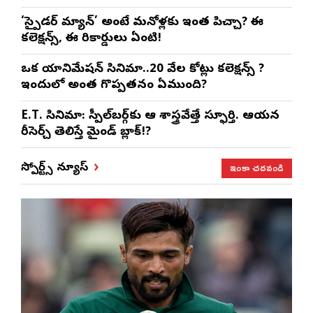
‘స్పైడర్ మ్యాన్’ అంటే మనోళ్లకు ఇంత పిచ్చా? ఈ
కలెక్షన్స్, ఈ రికార్డులు ఏంటి!
ఒక యానిమేషన్ సినిమా..20 వేల కోట్లు కలెక్షన్స్ ?
ఇందులో అంత గొప్పతనం ఏముంది?
E.T. సినిమా: స్పీల్‌బర్గ్‌కు ఆ శాస్త్రవేత్తే స్ఫూర్తి. ఆయన
రీసెర్చ్ తెలిస్తే మైండ్ బ్లాక్!?
ఇంకా చదవండి
స్పోర్ట్స్ న్యూస్