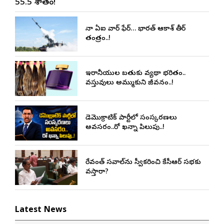
55.5 శాతం!
చైనా ఏఐ వార్ ఫేర్… భారత్ ఆకాశ్ తీర్
తంత్రం..!
ఇరానీయుల బతుకు వ్యథా భరితం..
వస్తువులు అమ్ముకుని జీవనం..!
డెమొక్రాటిక్ పార్టీలో సంస్కరణలు
అవసరం..రో ఖన్నా పిలుపు..!
రేవంత్ సవాల్‌ను స్వీకరించి కేసీఆర్ సభకు
వస్తారా?
Latest News