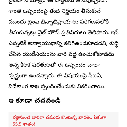
వైట్‌హౌస్‌ మాత్రం ఈ వార్తలను తోసిపుచ్చింది..
శాంతి ఒప్పందంపై తుది నిర్ణయం తీసుకునే
ముందు ట్రంప్‌ భిన్నాభిప్రాయాలు పరిగణనలోకి
తీసుకున్నట్లు వైట్ హౌస్ ప్రతినిధులు తెలిపారు. ఇరాన్‌
ఎప్పటికీ అణ్వాయుధాన్ని కలిగిఉండకూడదని, శుద్ధి
చేసిన యురేనియంను వారి వద్ద ఉంచుకోకూడదు
అన్న కీలక షరతులతో ఈ ఒప్పందం చాలా
స్పష్టంగా ఉందన్నారు. ఈ విషయంపై సీఐఏ,
విదేశాంగ శాఖ స్పందించేందుకు నిరాకరించాయి.
ఇవి కూడా చదవండి
రష్యా నుంచే భారీగా చమురు కొంటున్న భారత్.. ఏకంగా
55.5 శాతం!