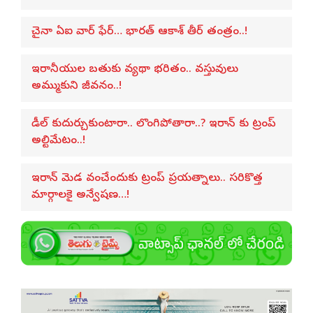
చైనా ఏఐ వార్ ఫేర్… భారత్ ఆకాశ్ తీర్ తంత్రం..!
ఇరానీయుల బతుకు వ్యథా భరితం.. వస్తువులు
అమ్ముకుని జీవనం..!
డీల్ కుదుర్చుకుంటారా.. లొంగిపోతారా..? ఇరాన్ కు ట్రంప్
అల్టిమేటం..!
ఇరాన్ మెడ వంచేందుకు ట్రంప్ ప్రయత్నాలు.. సరికొత్త
మార్గాలకై అన్వేషణ…!