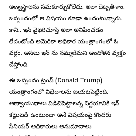
అణ్వస్త్రాలను సమకూర్చుకోలేదు. అలా దెబ్బతీశాం.
ఒప్పందంలో ఆ విషయం కూడా ఉందంటున్నారు.
కానీ.. ఇరాన్ వైఖరిచూస్తే అలా అనిపించడం
లేదంటోంది అమెరికా అధికార యంత్రాంగంలో ఓ
వర్గం. అసలు ఇరాన్ ను నమ్మలేమని ఆందోళన వ్యక్తం
చేస్తోంది.
ఈ ఒప్పందం ట్రంప్‌ (Donald Trump)
యంత్రాంగంలో విభేదాలను బయటపెట్టింది.
అణ్వాయుధాలు విడిచిపెట్టాలన్న నిర్ణయానికి ఇరాన్‌
కట్టుబడి ఉంటుందా అనే విషయంపై కొందరు
సీనియర్‌ అధికారులు అనుమానాలు