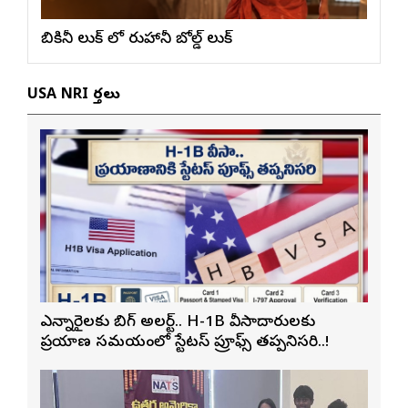
బికినీ లుక్ లో రుహానీ బోల్డ్ లుక్
USA NRI వార్తలు
ఎన్నారైలకు బిగ్ అలర్ట్.. H-1B వీసాదారులకు
ప్రయాణ సమయంలో స్టేటస్ ప్రూఫ్స్ తప్పనిసరి..!