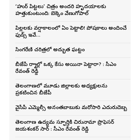
‘హుషార్‌ పిట్టలు’ చిత్రం అందరి హృదయాలకు
హత్తుకుంటుంది: బెక్కెం వేణుగోపాల్‌
పిల్లలకు వర్షాకాలంలో ఏం పెట్టాలి! పోషకాలు అందించే
ఫుడ్స్ ఇవే…
సింగరేణి చరిత్రలో అద్భుత ఘట్టం
బీజేపీ రాష్ట్రాల్లో ఒక్క కేసు అయినా పెట్టారా? : సీఎం
రేవంత్ రెడ్డి
తెలంగాణలో మూడు జిల్లాలకు అధ్యక్షులను
ప్రకటించిన బీజేపీ
వైసీపీ ఎమ్మెల్సీ అనంతబాబుకు మరోసారి ఎదురుదెబ్బ
తెలంగాణ ఉద్యమ స్ఫూర్తికి చిరునామా ప్రొఫెసర్
జయశంకర్ సార్ : సీఎం రేవంత్ రెడ్డి