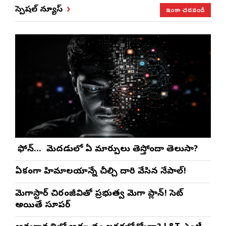
ఇంకా చదవండి
స్పెషల్ న్యూస్
మీ ఫోన్… మీ మెదడులో ఏ మార్పులు తెస్తోందా తెలుసా?
ఏకంగా హిమాలయాన్నే చీల్చి దారి వేసిన నేపాల్!
మెగాస్టార్ చిరంజీవితో ప్రభుత్వ మెగా ప్లాన్! సెట్
అయితే సూపర్