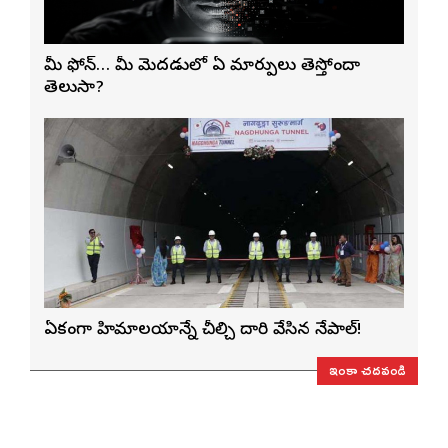
మీ ఫోన్… మీ మెదడులో ఏ మార్పులు తెస్తోందా
తెలుసా?
ఏకంగా హిమాలయాన్నే చీల్చి దారి వేసిన నేపాల్!
ఇంకా చదవండి