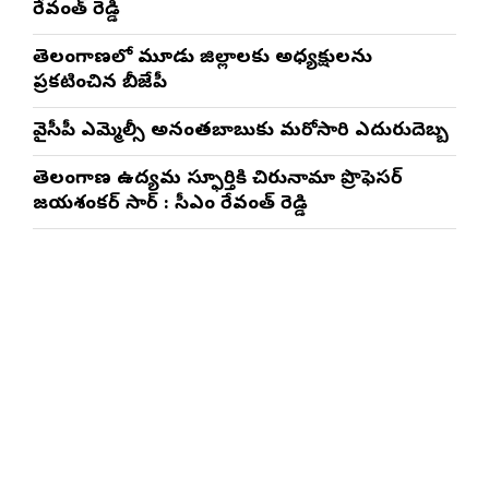
రేవంత్ రెడ్డి
తెలంగాణలో మూడు జిల్లాలకు అధ్యక్షులను
ప్రకటించిన బీజేపీ
వైసీపీ ఎమ్మెల్సీ అనంతబాబుకు మరోసారి ఎదురుదెబ్బ
తెలంగాణ ఉద్యమ స్ఫూర్తికి చిరునామా ప్రొఫెసర్
జయశంకర్ సార్ : సీఎం రేవంత్ రెడ్డి