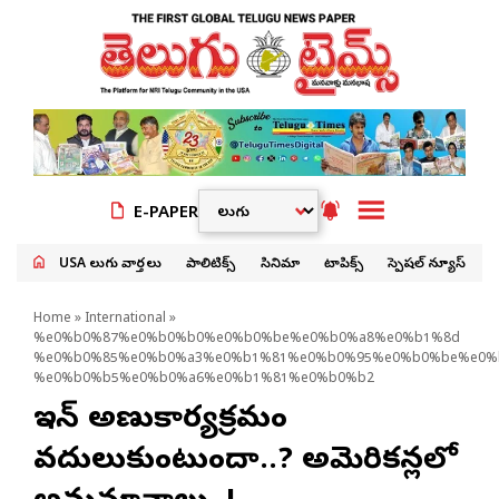
E-PAPER
USA తెలుగు వార్తలు
పాలిటిక్స్
సినిమా
టాపిక్స్
స్పెషల్ న్యూస్
Home
»
International
»
%e0%b0%87%e0%b0%b0%e0%b0%be%e0%b0%a8%e0%b1%8d
%e0%b0%85%e0%b0%a3%e0%b1%81%e0%b0%95%e0%b0%be%e0%
%e0%b0%b5%e0%b0%a6%e0%b1%81%e0%b0%b2
ఇరాన్ అణుకార్యక్రమం
వదులుకుంటుందా..? అమెరికన్లలో