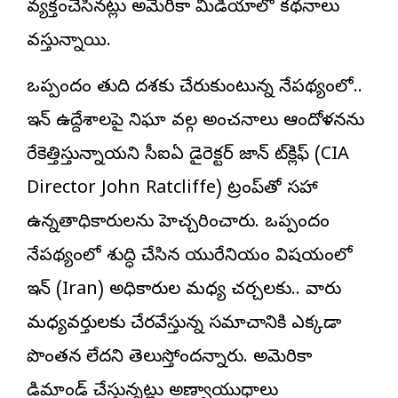
వ్యక్తంచేసినట్లు అమెరికా మీడియాలో కథనాలు
వస్తున్నాయి.
ఒప్పందం తుది దశకు చేరుకుంటున్న నేపథ్యంలో..
ఇరాన్‌ ఉద్దేశాలపై నిఘా వర్గాల అంచనాలు ఆందోళనను
రేకెత్తిస్తున్నాయని సీఐఏ డైరెక్టర్‌ జాన్‌ రాట్‌క్లిఫ్‌ (CIA
Director John Ratcliffe) ట్రంప్‌తో సహా
ఉన్నతాధికారులను హెచ్చరించారు. ఒప్పందం
నేపథ్యంలో శుద్ధి చేసిన యురేనియం విషయంలో
ఇరాన్ (Iran) అధికారుల మధ్య చర్చలకు.. వారు
మధ్యవర్తులకు చేరవేస్తున్న సమాచారానికి ఎక్కడా
పొంతన లేదని తెలుస్తోందన్నారు. అమెరికా
డిమాండ్‌ చేస్తున్నట్లు అణ్వాయుధాలు