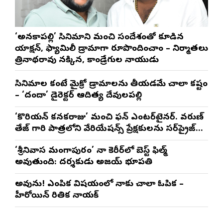
‘అనకాపల్లి’ సినిమాని మంచి సందేశంతో కూడిన
యాక్షన్, ఫ్యామిలీ డ్రామాగా రూపొందించాం – నిర్మాతలు
త్రినాథరావు నక్కిన, కాండ్రేగుల నాయుడు
సినిమాల కంటే మైక్రో డ్రామాలను తీయడమే చాలా కష్టం
– ‘దందా’ డైరెక్ట‌ర్ ఆదిత్య దేవులపల్లి
‘కొరియన్ కనకరాజు’ మంచి ఫన్ ఎంటర్‌టైనర్. వరుణ్
తేజ్ గారి పాత్రలోని వేరియేషన్స్ ప్రేక్షకులను సర్‌ప్రైజ్
చేస్తాయి : దర్శకుడు మేర్లపాక గాంధీ
‘శ్రీనివాస మంగాపురం’ నా కెరీర్‌లో బెస్ట్ ఫిల్మ్
అవుతుంది: దర్శకుడు అజయ్ భూపతి
అవును! ఎంపిక విషయంలో నాకు చాలా ఓపిక –
హీరోయిన్ రితిక నాయక్