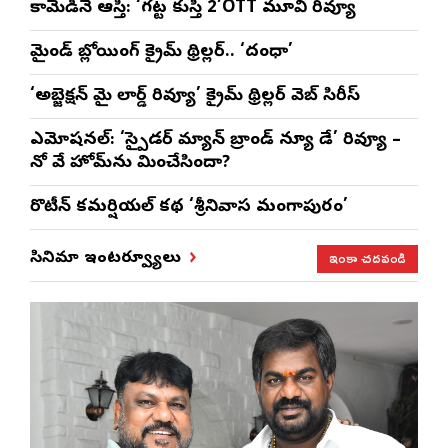
కామెడీనే ఆస్తి: ‘గట్ట కుస్తీ 2’OTT మూవి రివ్యూ
మైండ్ బ్లోయింగ్ క్రైమ్ థ్రిల్లర్.. ‘దంధా’
‘అబ్జెక్ష‌న్ మై లార్డ్ రివ్యూ’ క్రైమ్ థ్రిల్ల‌ర్ వెబ్ సిరీస్
ఎమోష‌న‌ల్‌: ‘స్పైడర్ మ్యాన్ బ్రాండ్ న్యూ డే’ రివ్యూ –
నో వే హోమ్‌ను మించేసిందా?
రొటీన్‌ కమర్షియల్‌ కథ ‘శ్రీనివాస మంగాపురం’
ఇంకా చదవండి
సినిమా ఇంటర్వ్యూలు