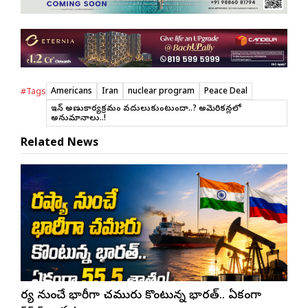
Americans
Iran
nuclear program
Peace Deal
#Tags
ఇరాన్ అణుకార్యక్రమం వదులుకుంటుందా..? అమెరికన్లలో
అనుమానాలు..!
Related News
రష్యా నుంచే భారీగా చమురు కొంటున్న భారత్.. ఏకంగా