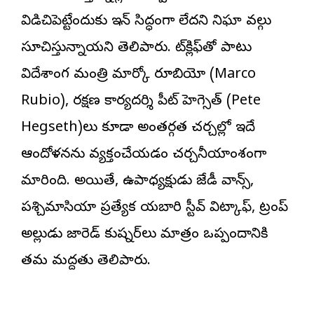
విడిచిపెట్టేందుకు ఇరాన్‌ సిద్ధంగా లేదని నిఘా వర్గాలు
సూచిస్తున్నాయని తెలిపారు. రాట్‌క్లిఫ్‌తో పాటు
విదేశాంగ మంత్రి మార్కో రూబియో (Marco
Rubio), రక్షణ కార్యదర్శి పీట్‌ హెగ్సెత్‌ (Pete
Hegseth)లు కూడా అంతర్గత చర్చల్లో ఇదే
ఆందోళనను వ్యక్తంచేయడం చర్చనీయాంశంగా
మారింది. అయితే, ఉపాధ్యక్షుడు జేడీ వాన్స్‌,
పశ్చిమాసియా ప్రత్యేక రాయబారి స్టీవ్‌ విట్కాఫ్‌, ట్రంప్‌
అల్లుడు జారెడ్‌ కుష్నర్‌లు మాత్రం ఒప్పందానికి
తమ మద్దతు తెలిపారు.