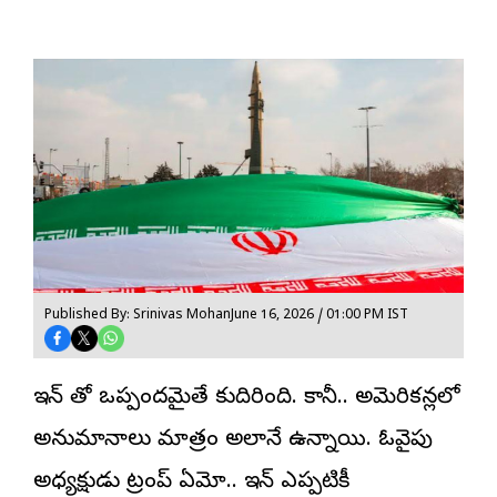
Published By: Srinivas Mohan
June 16, 2026 / 01:00 PM IST
ఇరాన్
తో ఒప్పందమైతే కుదిరింది. కానీ.. అమెరికన్లలో
అనుమానాలు మాత్రం అలానే ఉన్నాయి. ఓవైపు
అధ్యక్షుడు ట్రంప్ ఏమో.. ఇరాన్ ఎప్పటికీ