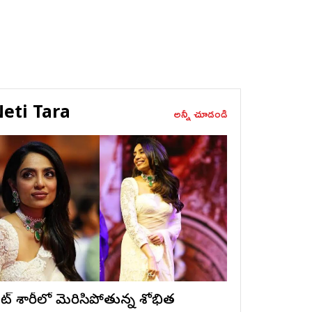
eti Tara
అన్నీ చూడండి
ైట్ శారీలో మెరిసిపోతున్న శోభిత