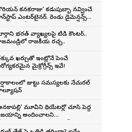
్రైలర్
కొరియన్ కనకరాజు’ కడుపుబ్బా నవ్వించే
ాన్‌స్టాప్ ఎంటర్‌టైనర్. రెండు డైమెన్షన్స్
న్న పాత్రలో నటించడం చాలా
ంతృప్తినిచ్చింది : వరుణ్ తేజ్
ార్గాని భరత్ వ్యాఖ్యలపై టీడీపీ కౌంటర్..
ాజమండ్రిలో రాజకీయ రచ్చ..
క్కువ ఖర్చుతో ఇంట్లోనే పెంచే
రోగ్యకరమైన మైక్రోగ్రీన్స్ ఇవే!
ర్షాకాలంలో జుట్టు సమస్యలకు నేచురల్
ొల్యూషన్
అనకాపల్లి’ మూవీని థియేటర్లో చూసి పెద్ద
ిజయాన్ని అందించాలని
ోరుకుంటున్నాను.. సోనూ సూద్