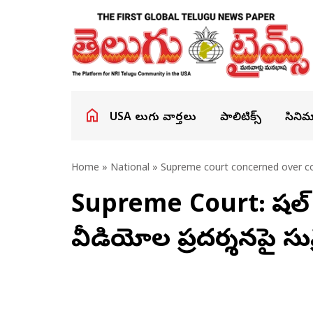
USA తెలుగు వార్తలు
పాలిటిక్స్
సినిమ
Home
»
National
» Supreme court concerned over co
Supreme Court: సోషల
వీడియోల ప్రదర్శనపై సుప్