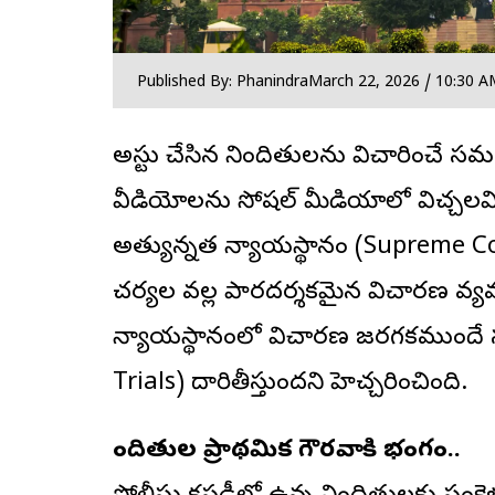
Published By: Phanindra
March 22, 2026 / 10:30 A
అరెస్టు చేసిన నిందితులను విచారించే
వీడియోలను సోషల్ మీడియాలో విచ్చలవిడిగా 
అత్యున్నత న్యాయస్థానం (Supreme Cour
చర్యల వల్ల పారదర్శకమైన విచారణ వ్యవ
న్యాయస్థానంలో విచారణ జరగకముందే 
Trials) దారితీస్తుందని హెచ్చరించింది.
నిందితుల ప్రాథమిక గౌరవానికి భంగం..