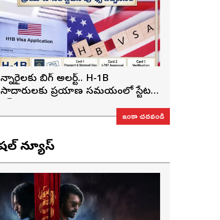
న్నారైలకు బిగ్ అలర్ట్.. H-1B
ీసాదారులకు ప్రయాణ సమయంలో స్టేటస్
్రూఫ్స్ తప్పనిసరి..!
ఇంకా చదవండి
ెషల్ న్యూస్