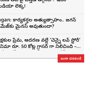
రుణ్ తేజ్‌ పై ఒత్తిడి తగ్గిందా? ఇదేం
ీడియా లెక్క!
agan: కార్యకర్తల అత్యుత్సాహం.. జగన్
మేజ్‌కు మైనస్ అవుతుందా?
్రేక్షకుల ప్రేమ, ఆదరణ వల్లే ‘చెన్నై లవ్ స్టోరీ’
ినిమా రూ. 50 కోట్ల గ్రాసర్ గా నిలిచింది –
్టోరీ రైటర్, ప్రొడ్యూసర్ సాయి రాజేష్
ఇంకా చదవండి