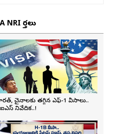
 NRI వార్తలు
ారత్, చైనాలకు తగ్గిన ఎఫ్-1 వీసాలు..
ీఐఎస్ నివేదిక..!