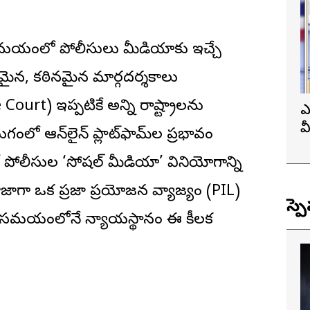
ు సమయంలో పోలీసులు మీడియాకు ఇచ్చే
మైన, కఠినమైన మార్గదర్శకాలు
Court) ఇప్పటికే అన్ని రాష్ట్రాలను
ఎ
వ
గంలో ఆన్‌లైన్ ప్లాట్‌ఫామ్‌ల ప్రభావం
ప
ో పోలీసుల ‘సోషల్ మీడియా’ వినియోగాన్ని
ాజాగా ఒక ప్రజా ప్రయోజన వ్యాజ్యం (PIL)
స్ప
్న సమయంలోనే న్యాయస్థానం ఈ కీలక