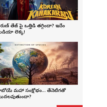
రుణ్ తేజ్‌ పై ఒత్తిడి తగ్గిందా? ఇదేం
ీడియా లెక్క!
ాబోయే మహా సంక్షోభం… తేనెటీగతో
ొదలవుతుందా?