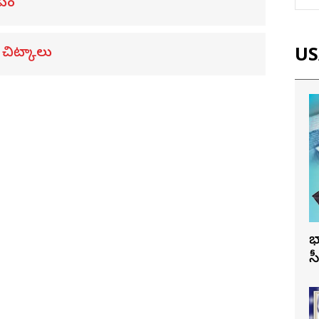
ాపం
 చిట్కాలు
USA
భ
స