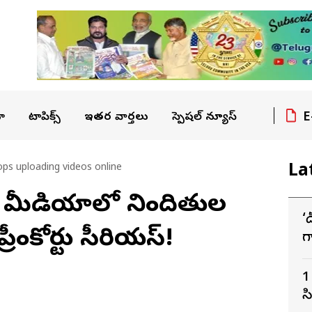
E
ా
టాపిక్స్
ఇతర వార్తలు
స్పెషల్ న్యూస్
La
ps uploading videos online
్ మీడియాలో నిందితుల
‘
రీంకోర్టు సీరియస్!
గ
ద
1
స