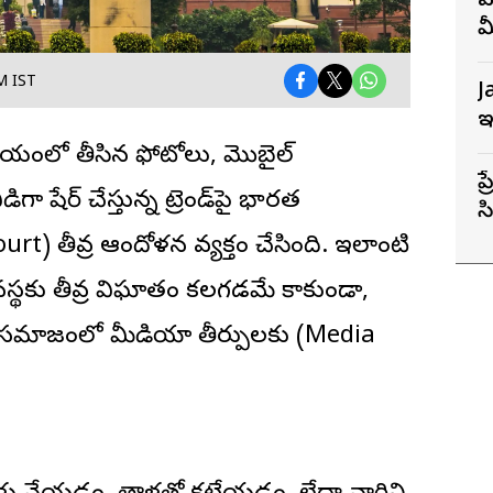
వ
మ
M IST
J
ఇ
 సమయంలో తీసిన ఫోటోలు, మొబైల్
ప
షేర్ చేస్తున్న ట్రెండ్‌పై భారత
స
స
t) తీవ్ర ఆందోళన వ్యక్తం చేసింది. ఇలాంటి
స్థకు తీవ్ర విఘాతం కలగడమే కాకుండా,
సమాజంలో మీడియా తీర్పులకు (Media