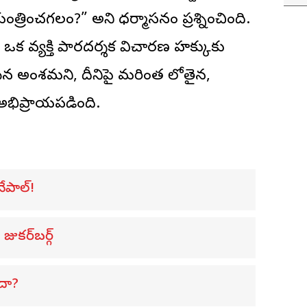
రించగలం?” అని ధర్మాసనం ప్రశ్నించింది.
 ఒక వ్యక్తి పారదర్శక విచారణ హక్కుకు
మైన అంశమని, దీనిపై మరింత లోతైన,
అభిప్రాయపడింది.
ేపాల్!
జుకర్‌బర్గ్
ందా?