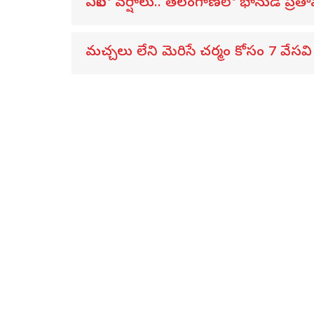
ఏపీలో వర్షాలు.. తెలంగాణలో భానుడి ప్రత
మచ్చలు లేని మెరిసే చర్మం కోసం 7 వేసవి