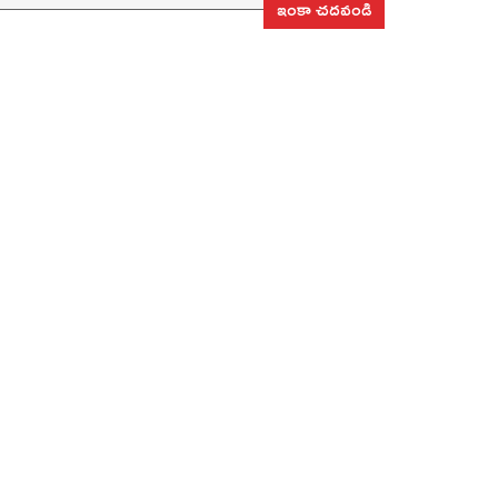
ఇంకా చదవండి