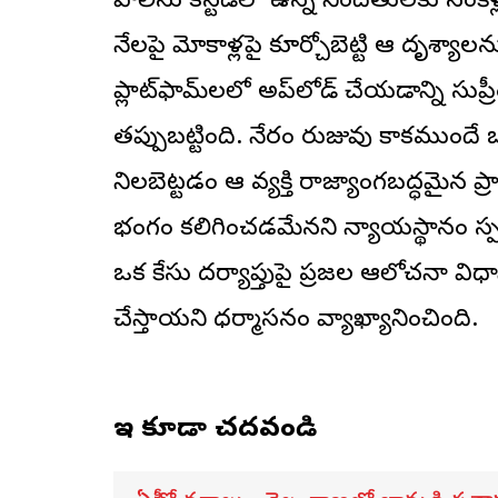
పోలీసు కస్టడీలో ఉన్న నిందితులకు సంకెళ
నేలపై మోకాళ్లపై కూర్చోబెట్టి ఆ దృశ్యాలన
ప్లాట్‌ఫామ్‌లలో అప్‌లోడ్ చేయడాన్ని
సుప్రీ
తప్పుబట్టింది. నేరం రుజువు కాకముందే 
నిలబెట్టడం ఆ వ్యక్తి రాజ్యాంగబద్ధమైన ప్
భంగం కలిగించడమేనని న్యాయస్థానం స్పష
ఒక కేసు దర్యాప్తుపై ప్రజల ఆలోచనా విధానా
చేస్తాయని ధర్మాసనం వ్యాఖ్యానించింది.
ఇవి కూడా చదవండి