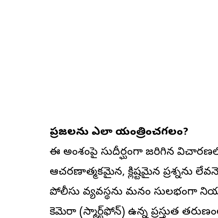
ప్రజలను ఎలా నియంత్రించగలం?
ఈ అంశంపై సుదీర్ఘంగా జరిగిన విచారణల
ఆచరణాత్మకమైన, క్లిష్టమైన ప్రశ్నను లేవనె
పోలీసు వ్యవస్థను మనం సులభంగా నియంత్
కెమెరా (స్మార్ట్‌ఫోన్) ఉన్న ప్రస్తుత తర