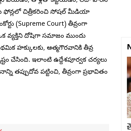
్లు వేయడం, తాళ్లతో కట్టేయడం, లేదా వారిని
ు ఫోన్లలో చిత్రీకరించి సోషల్ మీడియా
ంకోర్టు
(Supreme Court) తీవ్రంగా
ఒక వ్యక్తిని దోషిగా సమాజం ముందు
N
రాథమిక హక్కులకు, ఆత్మగౌరవానికి తీవ్ర
్టం చేసింది. ఇలాంటి ఉద్దేశపూర్వక చర్యలు
న్ని తప్పుదోవ పట్టించి, తీవ్రంగా ప్రభావితం
వ