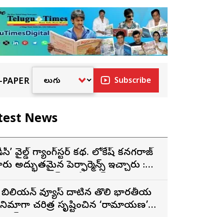
-PAPER
Subscribe
test News
డీసీ’ వైల్డ్ గ్యాంగ్‌స్టర్ కథ. లోకేష్ కనగరాజ్
ారు అద్భుతమైన పెర్ఫార్మెన్స్ ఇచ్చారు :
ర్శకుడు అరుణ్ మాథేశ్వరన్
 బిలియన్ వ్యూస్ దాటిన తొలి భారతీయ
ినిమాగా చరిత్ర సృష్టించిన ‘రామాయణ’