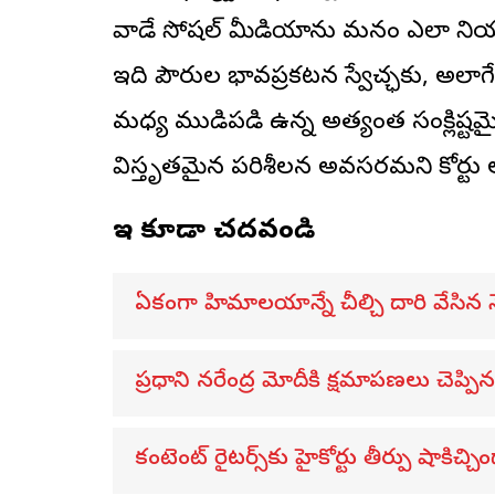
వాడే సోషల్ మీడియాను మనం ఎలా నియంత్
ఇది పౌరుల భావప్రకటన స్వేచ్ఛకు, అలాగే
మధ్య ముడిపడి ఉన్న అత్యంత సంక్లిష్ట
విస్తృతమైన పరిశీలన అవసరమని కోర్టు 
ఇవి కూడా చదవండి
ఏకంగా హిమాలయాన్నే చీల్చి దారి వేసిన న
ప్రధాని నరేంద్ర మోదీకి క్షమాపణలు చెప్పిన 
కంటెంట్ రైటర్స్‌కు హైకోర్టు తీర్పు షాకిచ్చి