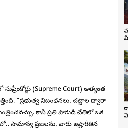
వ
మ
ో సుప్రీంకోర్టు (Supreme Court) అత్యంత
త్తింది. “ప్రభుత్వ నిబంధనలు, చట్టాల ద్వారా
ర
రించవచ్చు. కానీ ప్రతి పౌరుడి చేతిలో ఒక
మ
ుణంలో.. సామాన్య ప్రజలను, వారు ఇష్టారీతిన