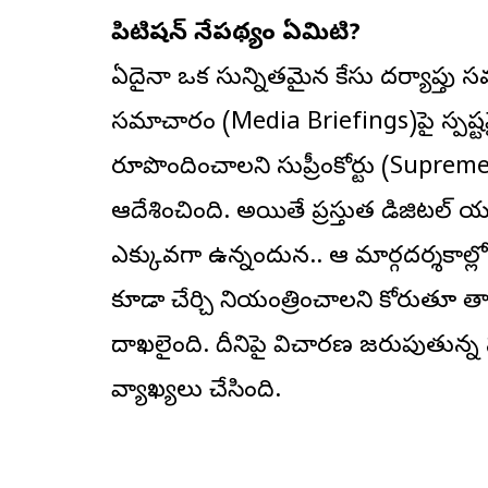
పిటిషన్ నేపథ్యం ఏమిటి?
ఏదైనా ఒక సున్నితమైన కేసు దర్యాప్త
సమాచారం (Media Briefings)పై స్పష్ట
రూపొందించాలని సుప్రీంకోర్టు (Supreme 
ఆదేశించింది. అయితే ప్రస్తుత డిజిటల్ యు
ఎక్కువగా ఉన్నందున.. ఆ మార్గదర్శకాల్ల
కూడా చేర్చి నియంత్రించాలని కోరుతూ త
దాఖలైంది. దీనిపై విచారణ జరుపుతున
వ్యాఖ్యలు చేసింది.