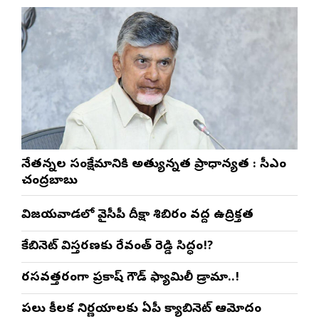
నేతన్నల సంక్షేమానికి అత్యున్నత ప్రాధాన్యత : సీఎం
చంద్రబాబు
విజయవాడలో వైసీపీ దీక్షా శిబిరం వద్ద ఉద్రిక్తత
కేబినెట్ విస్తరణకు రేవంత్ రెడ్డి సిద్ధం!?
రసవత్తరంగా ప్రకాష్ గౌడ్ ఫ్యామిలీ డ్రామా..!
పలు కీలక నిర్ణయాలకు ఏపీ క్యాబినెట్ ఆమోదం