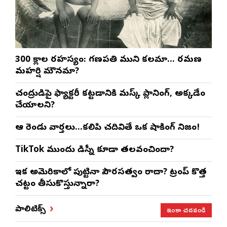
300 శ్లోకాల రహస్యం: గణపతి ముని కలమా… రమణ
మహర్షి మౌనమా?
చంద్రుడిపై ఫ్యాక్టరీ కట్టడానికి మస్క్ ప్లానింగ్, అక్కడేం
చేయాలని?
ఆ రెండు వార్తలు…కలిపి చదివితే ఒక షాకింగ్ నిజం!
TikTok ముందు డిస్నీ కూడా తలవంచిందా?
ఇక అమెరికాలో పుట్టినా పౌరసత్వం రాదా? ట్రంప్ కొత్త
చట్టం తీసుకొస్తున్నారా?
ఇంకా చదవండి
పాలిటిక్స్