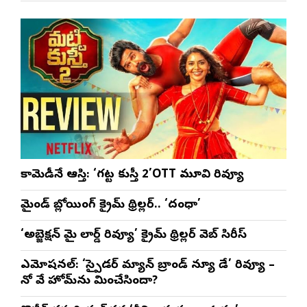
సీఎ
భట్ట
కామెడీనే ఆస్తి: ‘గట్ట కుస్తీ 2’OTT మూవి రివ్యూ
మైండ్ బ్లోయింగ్ క్రైమ్ థ్రిల్లర్.. ‘దంధా’
‘అబ్జెక్ష‌న్ మై లార్డ్ రివ్యూ’ క్రైమ్ థ్రిల్ల‌ర్ వెబ్ సిరీస్
ఎమోష‌న‌ల్‌: ‘స్పైడర్ మ్యాన్ బ్రాండ్ న్యూ డే’ రివ్యూ –
నో వే హోమ్‌ను మించేసిందా?