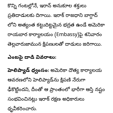
కొన్ని గంటల్లోనే, ఇరాన్ అనుకూల శక్తులు
ప్రతిదాడులకు దిగాయి. ఇరాక్ రాజధాని బాగ్దాద్‌
లోని అత్యంత కట్టుదిట్టమైన భద్రత ఉండే అమెరికా
రాయబార కార్యాలయం (Embassy)పై శనివారం
తెల్లవారుజామున క్షిపణులతో దాడులు జరిగాయి.
ఎంబసీపై దాడి వివరాలు:
హెలిప్యాడ్ ధ్వంసం:
అమెరికా దౌత్య కార్యాలయ
ఆవరణలోని హెలిప్యాడ్‌ను క్షిపణి నేరుగా
ఢీకొట్టిందని, దీంతో ఆ ప్రాంతంలో భారీగా ఆస్తి నష్టం
సంభవించినట్లు ఇరాక్ రక్షణ అధికారులు
ధృవీకరించారు.