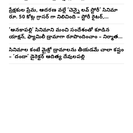
నటించడం చాలా సంతృప్తినిచ్చింది : వరుణ్ తేజ్
ప్రేక్షకుల ప్రేమ, ఆదరణ వల్లే ‘చెన్నై లవ్ స్టోరీ’ సినిమా
రూ. 50 కోట్ల గ్రాసర్ గా నిలిచింది – స్టోరీ రైటర్,
ప్రొడ్యూసర్ సాయి రాజేష్
‘అనకాపల్లి’ సినిమాని మంచి సందేశంతో కూడిన
యాక్షన్, ఫ్యామిలీ డ్రామాగా రూపొందించాం – నిర్మాతలు
త్రినాథరావు నక్కిన, కాండ్రేగుల నాయుడు
సినిమాల కంటే మైక్రో డ్రామాలను తీయడమే చాలా కష్టం
– ‘దందా’ డైరెక్ట‌ర్ ఆదిత్య దేవులపల్లి