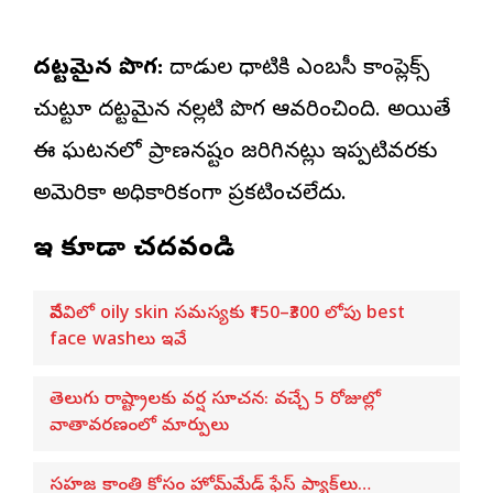
దట్టమైన పొగ:
దాడుల ధాటికి ఎంబసీ కాంప్లెక్స్
చుట్టూ దట్టమైన నల్లటి పొగ ఆవరించింది. అయితే
ఈ ఘటనలో ప్రాణనష్టం జరిగినట్లు ఇప్పటివరకు
అమెరికా అధికారికంగా ప్రకటించలేదు.
ఇవి కూడా చదవండి
వేసవిలో oily skin సమస్యకు ₹150–₹300 లోపు best
face washలు ఇవే
తెలుగు రాష్ట్రాలకు వర్ష సూచన: వచ్చే 5 రోజుల్లో
వాతావరణంలో మార్పులు
సహజ కాంతి కోసం హోమ్‌మేడ్ ఫేస్ ప్యాక్‌లు…