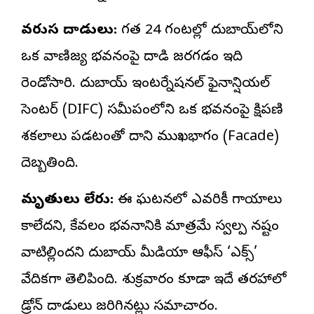
వరుస దాడులు:
గత 24 గంటల్లో దుబాయ్‌లోని
ఒక వాణిజ్య భవనంపై దాడి జరగడం ఇది
రెండోసారి. దుబాయ్ ఇంటర్నేషనల్ ఫైనాన్షియల్
సెంటర్ (DIFC) సమీపంలోని ఒక భవనంపై క్షిపణి
శకలాలు పడటంతో దాని ముఖభాగం (Facade)
దెబ్బతింది.
మృతులు లేరు:
ఈ ఘటనలో ఎవరికీ గాయాలు
కాలేదని, కేవలం భవనానికి మాత్రమే స్వల్ప నష్టం
వాటిల్లిందని దుబాయ్ మీడియా ఆఫీస్ ‘ఎక్స్’
వేదికగా తెలిపింది. శుక్రవారం కూడా ఇదే తరహాలో
డ్రోన్ దాడులు జరిగినట్లు సమాచారం.