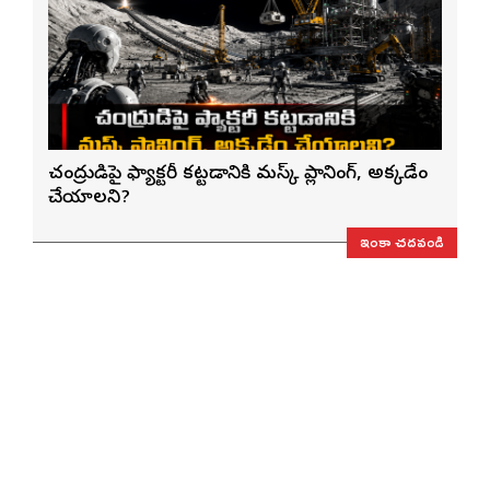
చంద్రుడిపై ఫ్యాక్టరీ కట్టడానికి మస్క్ ప్లానింగ్, అక్కడేం
చేయాలని?
ఇంకా చదవండి