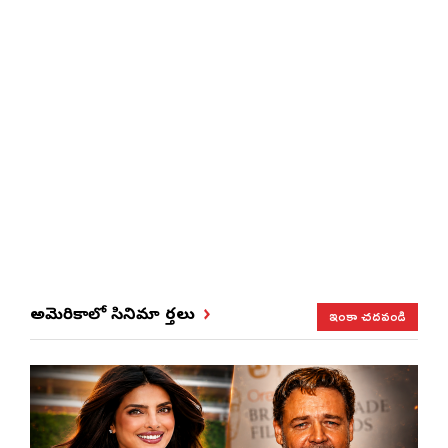
ఇంకా చదవండి
అమెరికాలో సినిమా వార్తలు