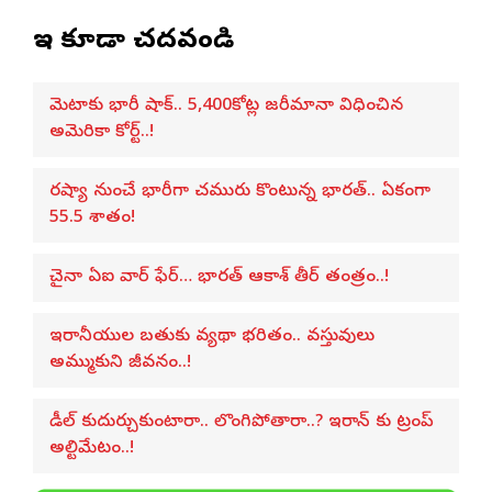
ఇవి కూడా చదవండి
మెటాకు భారీ షాక్.. 5,400కోట్ల జరీమానా విధించిన
అమెరికా కోర్ట్..!
రష్యా నుంచే భారీగా చమురు కొంటున్న భారత్.. ఏకంగా
55.5 శాతం!
చైనా ఏఐ వార్ ఫేర్… భారత్ ఆకాశ్ తీర్ తంత్రం..!
ఇరానీయుల బతుకు వ్యథా భరితం.. వస్తువులు
అమ్ముకుని జీవనం..!
డీల్ కుదుర్చుకుంటారా.. లొంగిపోతారా..? ఇరాన్ కు ట్రంప్
అల్టిమేటం..!