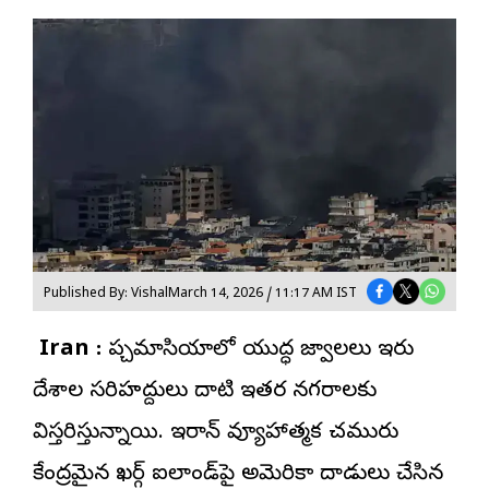
Published By: Vishal
March 14, 2026 / 11:17 AM IST
Iran :
పశ్చిమాసియాలో యుద్ధ జ్వాలలు ఇరు
దేశాల సరిహద్దులు దాటి ఇతర నగరాలకు
విస్తరిస్తున్నాయి. ఇరాన్ వ్యూహాత్మక చమురు
కేంద్రమైన ఖర్గ్ ఐలాండ్‌పై అమెరికా దాడులు చేసిన