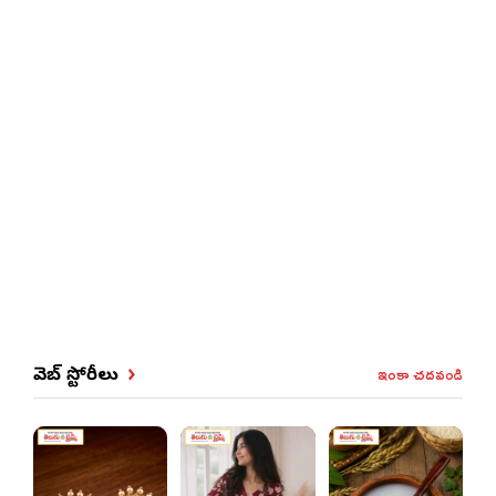
ఇంకా చదవండి
వెబ్ స్టోరీలు