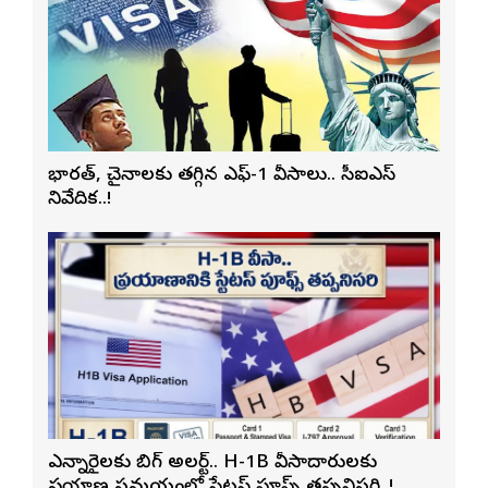
భారత్, చైనాలకు తగ్గిన ఎఫ్-1 వీసాలు.. సీఐఎస్
నివేదిక..!
ఎన్నారైలకు బిగ్ అలర్ట్.. H-1B వీసాదారులకు
ప్రయాణ సమయంలో స్టేటస్ ప్రూఫ్స్ తప్పనిసరి..!