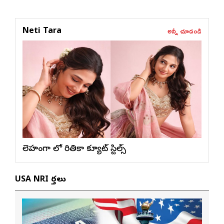
అన్నీ చూడండి
Neti Tara
లెహంగా లో రితికా క్యూట్ స్టిల్స్
USA NRI వార్తలు