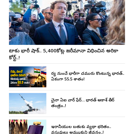
మెటాకు భారీ షాక్.. 5,400కోట్ల జరీమానా విధించిన అమెరికా
కోర్ట్..!
రష్యా నుంచే భారీగా చమురు కొంటున్న భారత్..
ఏకంగా 55.5 శాతం!
చైనా ఏఐ వార్ ఫేర్… భారత్ ఆకాశ్ తీర్
తంత్రం..!
ఇరానీయుల బతుకు వ్యథా భరితం..
వస్తువులు అమ్ముకుని జీవనం..!