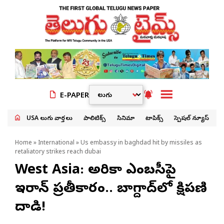
E-PAPER
USA తెలుగు వార్తలు
పాలిటిక్స్
సినిమా
టాపిక్స్
స్పెషల్ న్యూస్
Home
»
International
» Us embassy in baghdad hit by missiles as
retaliatory strikes reach dubai
West Asia: అమెరికా ఎంబసీపై
ఇరాన్ ప్రతీకారం.. బాగ్దాద్‌లో క్షిపణి
దాడి!