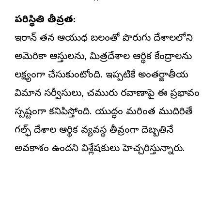
పరిస్థితి తీవ్రత:
ఇరాన్ తన ఆయుధ బలంతో పొరుగు దేశాలలోని
అమెరికా ఆస్తులను, మిత్రదేశాల ఆర్థిక కేంద్రాలను
లక్ష్యంగా చేసుకుంటోంది. ఇప్పటికే అంతర్జాతీయ
విమాన సర్వీసులు, చమురు రవాణాపై ఈ ప్రభావం
స్పష్టంగా కనిపిస్తోంది. యుద్ధం మరింత ముదిరితే
గల్ఫ్ దేశాల ఆర్థిక వ్యవస్థ తీవ్రంగా దెబ్బతినే
అవకాశం ఉందని విశ్లేషకులు హెచ్చరిస్తున్నారు.