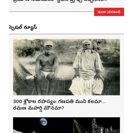
ఇంకా చదవండి
స్పెషల్ న్యూస్
300 శ్లోకాల రహస్యం: గణపతి ముని కలమా…
రమణ మహర్షి మౌనమా?