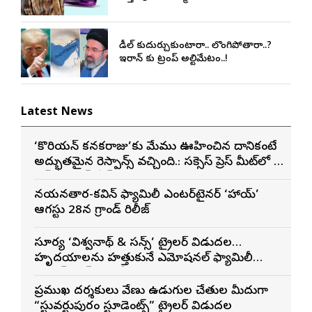
డీల్ కుదుర్చుకుంటారా.. లొంగిపోతారా..?
ఇరాన్ కు ట్రంప్ అల్టిమేటం..!
Latest News
‘కొరియన్ కనకరాజు’కు మేము ఊహించిన దానికంటే
అద్భుతమైన రెస్పాన్స్ వచ్చింది.: సక్సెస్ ప్రెస్ మీట్‌లో మెగా
ప్రిన్స్ వరుణ్ తేజ్
నయనతార-కవిన్ ఫ్యామిలీ ఎంటర్‌టైనర్ ‘హాయ్’
ఆగస్టు 28న గ్రాండ్ రిలీజ్
సూర్య ‘విశ్వనాథ్ & సన్స్’ ట్రైలర్ విడుదల…
హృదయాలను హత్తుకునే ఎమోషనల్ ఫ్యామిలీ
ఎంటర్‌టైనర్‌గా భారీ అంచనాలు
ప్రముఖ దర్శకులు వేణు ఉడుగుల చేతుల మీదుగా
“స్టువర్టుపురం స్టూడెంట్స్” ట్రైలర్ విడుదల