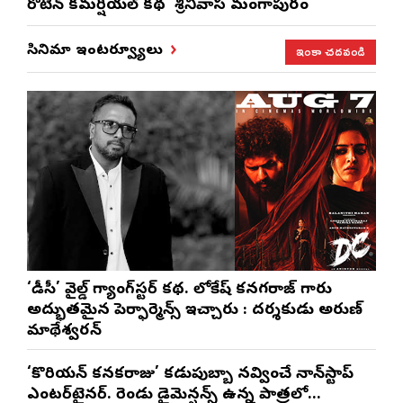
రొటీన్‌ కమర్షియల్‌ కథ ‘శ్రీనివాస మంగాపురం’
ఇంకా చదవండి
సినిమా ఇంటర్వ్యూలు
‘డీసీ’ వైల్డ్ గ్యాంగ్‌స్టర్ కథ. లోకేష్ కనగరాజ్ గారు
అద్భుతమైన పెర్ఫార్మెన్స్ ఇచ్చారు : దర్శకుడు అరుణ్
మాథేశ్వరన్
‘కొరియన్ కనకరాజు’ కడుపుబ్బా నవ్వించే నాన్‌స్టాప్
ఎంటర్‌టైనర్. రెండు డైమెన్షన్స్ ఉన్న పాత్రలో