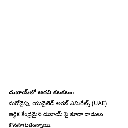
దుబాయ్‌లో ఆగని కలకలం:
మరోవైపు, యునైటెడ్ అరబ్ ఎమిరేట్స్ (UAE)
ఆర్థిక కేంద్రమైన దుబాయ్‌ పై కూడా దాడులు
కొనసాగుతున్నాయి.