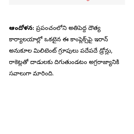
ఆందోళన:
ప్రపంచంలోని అతిపెద్ద దౌత్య
కార్యాలయాల్లో ఒకటైన ఈ కాంప్లెక్స్‌పై ఇరాన్
అనుకూల మిలిటెంట్ గ్రూపులు పదేపదే డ్రోన్లు,
రాకెట్లతో దాడులకు దిగుతుండటం అగ్రరాజ్యానికి
సవాలుగా మారింది.