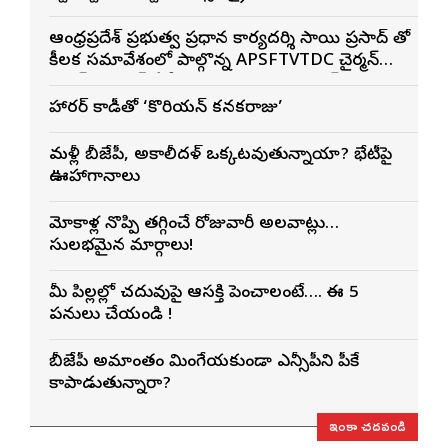
ఆంధ్రప్రదేశ్ ప్రభుత్వ ప్రధాన కార్యదర్శి సాయి ప్రసాద్ తో
కీలక సమావేశంలో పాల్గొన్న APSFTVTDC చైర్మన్
భరత్ భూషణ్, ఏపీ ఎఫ్డిసి ఎండి విశ్వనాథన్, పలు
శాఖల అధికారులు
హారర్ కామెడీతో ‘కొరియన్ కనకరాజు’
మళ్లీ బీజేపీ, అకాలీదళ్ ఒక్కటవుతున్నాయా? భేటీపై
ఊహాగానాలు
మోకాళ్ల నొప్పి తగ్గించే రోజువారీ అలవాట్లు…
సులభమైన మార్గాలు!
మీ పిల్లల్లో చదువుపై ఆసక్తి పెంచాలంటే…. ఈ 5
పనులు చేయండి !
బీజేపీ అమాంతం మింగేయకుండా ఎన్సీపీని పీకే
కాపాడుతున్నారా?
ఇంకా చదవండి