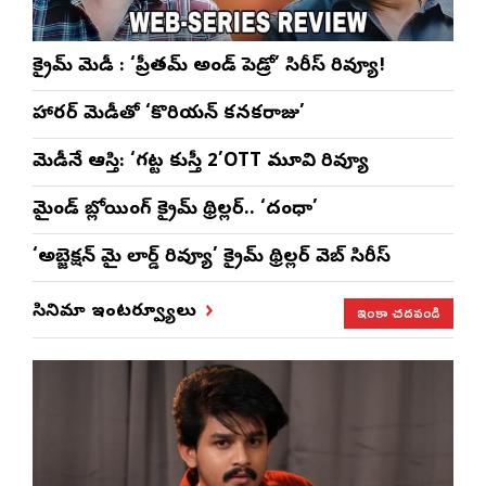
క్రైమ్ కామెడీ : ‘ప్రీతమ్ అండ్ పెడ్రో’ సిరీస్ రివ్యూ!
హారర్ కామెడీతో ‘కొరియన్ కనకరాజు’
కామెడీనే ఆస్తి: ‘గట్ట కుస్తీ 2’OTT మూవి రివ్యూ
మైండ్ బ్లోయింగ్ క్రైమ్ థ్రిల్లర్.. ‘దంధా’
‘అబ్జెక్ష‌న్ మై లార్డ్ రివ్యూ’ క్రైమ్ థ్రిల్ల‌ర్ వెబ్ సిరీస్
ఇంకా చదవండి
సినిమా ఇంటర్వ్యూలు