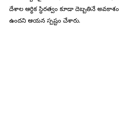
దేశాల ఆర్థిక స్థిరత్వం కూడా దెబ్బతినే అవకాశం
ఉందని ఆయన స్పష్టం చేశారు.