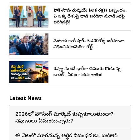
పాక్-సౌదీ-తుర్కియే కీలక రక్షణ ఒప్పందం..
ఏ ఒక్క దేశంపై దాడి జరిగినా మూడింటిపై
జరిగినట్లే!
మెటాకు భారీ షాక్.. 5,400కోట్ల జరీమానా
విధించిన అమెరికా కోర్ట్..!
రష్యా నుంచే భారీగా చమురు కొంటున్న
భారత్.. ఏకంగా 55.5 శాతం!
Latest News
2026లో హౌసింగ్ మార్కెట్ కుప్పకూలుతుందా?
నిపుణులు ఏమంటున్నారు?
ఈ నెలలో మారనున్న ఆర్థిక నిబంధనలు, ఐటీఆర్