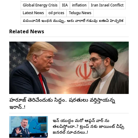
Global Energy Crisis
IEA
inflation
Iran Israel Conflict
Latest News
oil prices
Telugu News
ప్రపంచానికి ఇంధన ముప్పు.. ఆరు వారాలే గడువు: ఐఈఏ హెచ్చరిక
Related News
హర్మూజ్ తెరిచేందుకు సిద్ధం.. షరతులు వర్తిస్తాయన్న
ఇరాన్..!
ఇరాన్ యుద్ధం మరో ఆఫ్గన్ వార్ ను
తలపిస్తోందా..? ట్రంప్ నకు జాయింట్ చీఫ్స్
జనరల్ సూచనలు..!