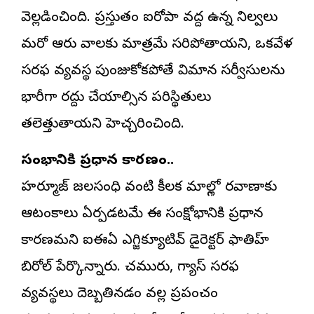
వెల్లడించింది. ప్రస్తుతం ఐరోపా వద్ద ఉన్న నిల్వలు
మరో ఆరు వారాలకు మాత్రమే సరిపోతాయని, ఒకవేళ
సరఫరా వ్యవస్థ పుంజుకోకపోతే విమాన సర్వీసులను
భారీగా రద్దు చేయాల్సిన పరిస్థితులు
తలెత్తుతాయని హెచ్చరించింది.
సంక్షోభానికి ప్రధాన కారణం..
హర్మూజ్ జలసంధి వంటి కీలక మార్గాల్లో రవాణాకు
ఆటంకాలు ఏర్పడటమే ఈ సంక్షోభానికి ప్రధాన
కారణమని ఐఈఏ ఎగ్జిక్యూటివ్ డైరెక్టర్ ఫాతిహ్
బిరోల్ పేర్కొన్నారు. చమురు, గ్యాస్ సరఫరా
వ్యవస్థలు దెబ్బతినడం వల్ల ప్రపంచం