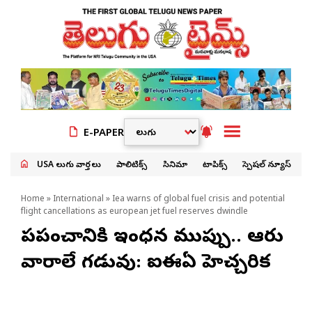
E-PAPER
USA తెలుగు వార్తలు
పాలిటిక్స్
సినిమా
టాపిక్స్
స్పెషల్ న్యూస్
Home
»
International
» Iea warns of global fuel crisis and potential
flight cancellations as european jet fuel reserves dwindle
ప్రపంచానికి ఇంధన ముప్పు.. ఆరు
వారాలే గడువు: ఐఈఏ హెచ్చరిక