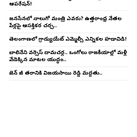
ఆపరేషన్!
జనసేనలో నాలుగో మంత్రి ఎవరు? ఉత్తరాంధ్ర నేతల
పేర్లపై ఆసక్తికర చర్చ..
తెలంగాణలో గ్రాడ్యుయేట్ ఎమ్మెల్సీ ఎన్నికల హడావిడి!
బాలినేని వర్సెస్ దామచర్ల.. ఒంగోలు రాజకీయాల్లో మళ్లీ
వేడెక్కిన మాటల యుద్ధం..
జెన్ జీ తరానికి విజయసాయి రెడ్డి మద్దతు..