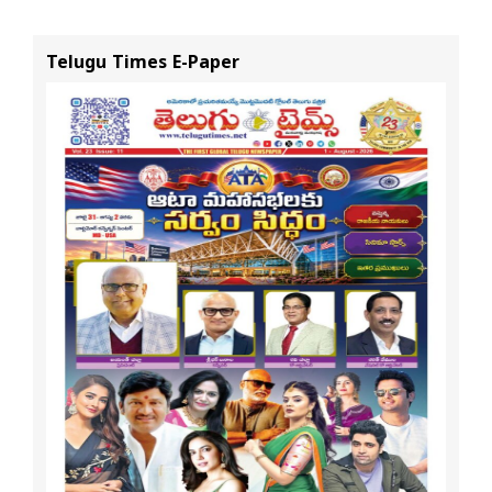
నివేదిక..!
ప్రయాణ సమయంలో
స్టేటస్ ప్రూఫ్స్ తప్పనిసరి..!
Telugu Times E-Paper