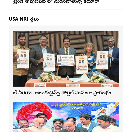
ట్రెండీ అవుట్‌ఫిట్ లో మెరిసిపోతున్న కియారా
USA NRI వార్తలు
బే ఏరియా తెలుగుటైమ్స్ పోర్టల్ ఘనంగా ప్రారంభం