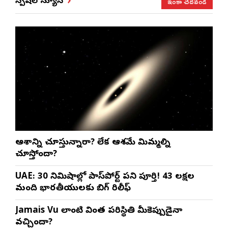
ఇంకా చదవండి
స్పెషల్ న్యూస్
ఆకాశాన్ని చూస్తున్నారా? లేక ఆకాశమే మిమ్మల్ని
చూస్తోందా?
UAE: 30 నిమిషాల్లో పాస్‌పోర్ట్ పని పూర్తి! 43 లక్షల
మంది భారతీయులకు బిగ్ రిలీఫ్
Jamais Vu లాంటి వింత పరిస్థితి మీకెప్పుడైనా
వచ్చిందా?