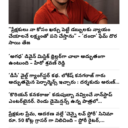
”ప్రేక్షకులు నా కోసం ఖర్చు పెట్టే డబ్బులకు న్యాయం
చేయాలనే లక్ష్యంతో పని చేస్తాను” – ‘దందా’ ఫేమ్ దొర
సాయి తేజ
‘అగధ’ డివైన్ మిస్టిక్ థ్రిల్లర్‌గా చాలా అద్భుతంగా
ఉంటుంది – హీరో శ్రవణ్ రెడ్డి
‘డీసీ’ వైల్డ్ గ్యాంగ్‌స్టర్ కథ. లోకేష్ కనగరాజ్ గారు
అద్భుతమైన పెర్ఫార్మెన్స్ ఇచ్చారు : దర్శకుడు అరుణ్
మాథేశ్వరన్
‘కొరియన్ కనకరాజు’ కడుపుబ్బా నవ్వించే నాన్‌స్టాప్
ఎంటర్‌టైనర్. రెండు డైమెన్షన్స్ ఉన్న పాత్రలో
నటించడం చాలా సంతృప్తినిచ్చింది : వరుణ్ తేజ్
ప్రేక్షకుల ప్రేమ, ఆదరణ వల్లే ‘చెన్నై లవ్ స్టోరీ’ సినిమా
రూ. 50 కోట్ల గ్రాసర్ గా నిలిచింది – స్టోరీ రైటర్,
ప్రొడ్యూసర్ సాయి రాజేష్