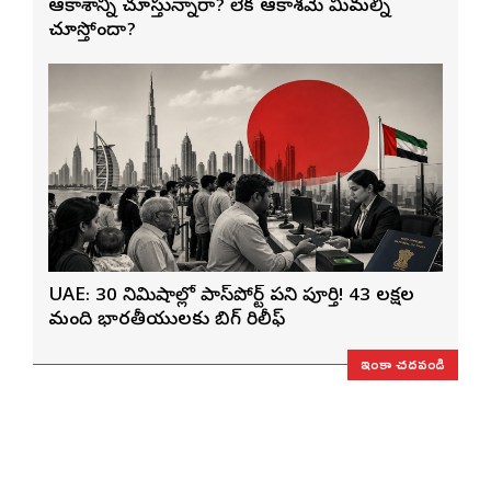
ఆకాశాన్ని చూస్తున్నారా? లేక ఆకాశమే మిమ్మల్ని
చూస్తోందా?
UAE: 30 నిమిషాల్లో పాస్‌పోర్ట్ పని పూర్తి! 43 లక్షల
మంది భారతీయులకు బిగ్ రిలీఫ్
ఇంకా చదవండి