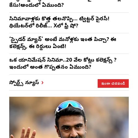
కేసు!అందులో ఏముంది?
సినిమావాళ్లకు కొత్త తలనొప్పి… ట్విట్టర్ పైరసీ!
థియేటర్‌లో రిలీజ్… Xలో ఫ్రీ షో?
‘స్పైడర్ మ్యాన్’ అంటే మనోళ్లకు ఇంత పిచ్చా? ఈ
కలెక్షన్స్, ఈ రికార్డులు ఏంటి!
ఒక యానిమేషన్ సినిమా..20 వేల కోట్లు కలెక్షన్స్ ?
ఇందులో అంత గొప్పతనం ఏముంది?
ఇంకా చదవండి
స్పోర్ట్స్ న్యూస్