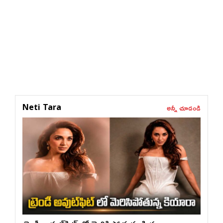
అన్నీ చూడండి
Neti Tara