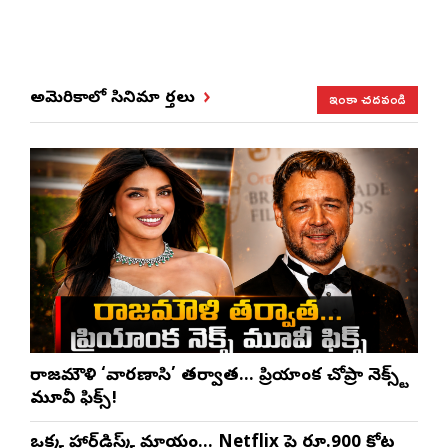
ఇంకా చదవండి
అమెరికాలో సినిమా వార్తలు
రాజమౌళి ‘వారణాసి’ తర్వాత… ప్రియాంక చోప్రా నెక్స్ట్
మూవీ ఫిక్స్!
ఒక్క హార్డ్‌డిస్క్ మాయం… Netflix పై రూ.900 కోట్ల