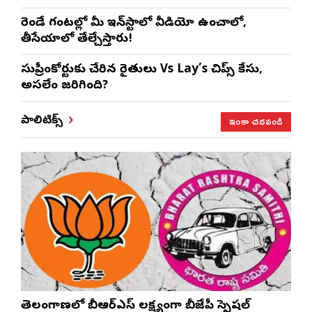
రెండే గంటల్లో మీ ఇన్‌స్టాలో వీడియో ఉంచాలో,
తీసేయాలో తేల్చేస్తారు!
సుప్రీంకోర్టుకు చేరిన రైతులు Vs Lay’s చిప్స్‌ కేసు,
అసలేం జరిగింది?
ఇంకా చదవండి
పాలిటిక్స్
తెలంగాణలో బీఆర్ఎస్‌ లక్ష్యంగా బీజేపీ స్పెషల్