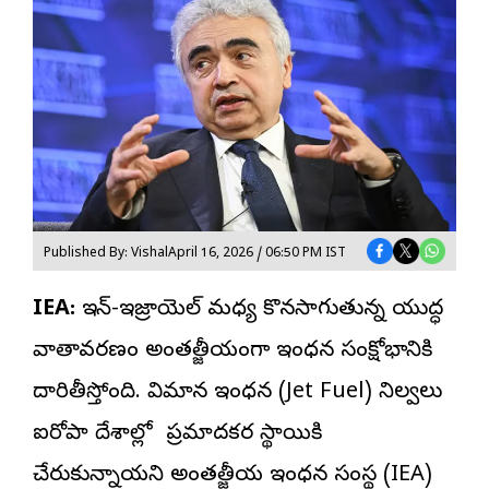
Published By: Vishal
April 16, 2026 / 06:50 PM IST
IEA:
ఇరాన్-ఇజ్రాయెల్ మధ్య కొనసాగుతున్న యుద్ధ
వాతావరణం
అంతర్జాతీయంగా
ఇంధన సంక్షోభానికి
దారితీస్తోంది. విమాన ఇంధన (Jet Fuel) నిల్వలు
ఐరోపా దేశాల్లో ప్రమాదకర స్థాయికి
చేరుకున్నాయని అంతర్జాతీయ ఇంధన సంస్థ (IEA)