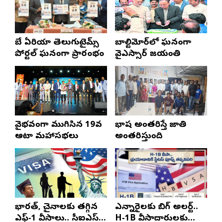
బే ఏరియా తెలుగుటైమ్స్
బాల్టిమోర్‌లో ఘనంగా
పోర్టల్ ఘనంగా ప్రారంభం
వైఎస్సార్‌ జయంతి
వైభవంగా ముగిసిన 19వ
భాష అంతరిస్తే జాతి
ఆటా మహాసభలు
అంతరిస్తుంది
భారత్, చైనాలకు తగ్గిన
ఎన్నారైలకు బిగ్ అలర్ట్..
ఎఫ్-1 వీసాలు.. సీఐఎస్
H-1B వీసాదారులకు