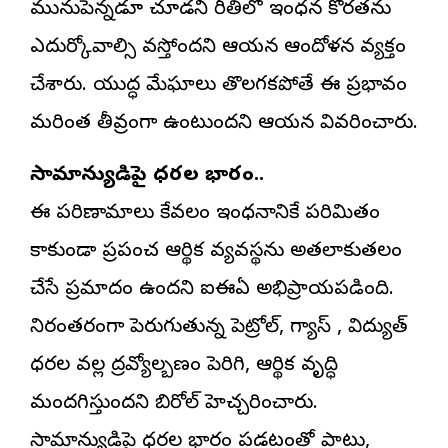
మునుపెన్నడూ చూడని రీతిలో ఇంధన కొరతను
ఎదుర్కోవాల్సి వస్తోందని ఆయన ఆందోళన వ్యక్తం
చేశారు. యుద్ధ మేఘాలు తొలగకపోతే ఈ ప్రభావం
మరింత తీవ్రంగా ఉంటుందని ఆయన వివరించారు.
సామాన్యుడిపై ధరల భారం..
ఈ పరిణామాలు కేవలం ఇంధనానికే పరిమితం
కాకుండా ప్రపంచ ఆర్థిక వ్యవస్థను అతలాకుతలం
చేసే ప్రమాదం ఉందని ఐఈఏ అభిప్రాయపడింది.
నిరంతరంగా పెరుగుతున్న పెట్రోల్, గ్యాస్ , విద్యుత్
ధరల వల్ల ద్రవ్యోల్బణం పెరిగి, ఆర్థిక వృద్ధి
మందగిస్తుందని బిరోల్ హెచ్చరించారు.
సామాన్యుడిపై ధరల భారం పడటంతో పాటు,