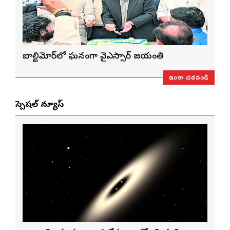
బాల్టిమోర్‌లో ఘనంగా వైఎస్సార్‌ జయంతి
ఇంకా చదవండి
స్పెషల్ న్యూస్