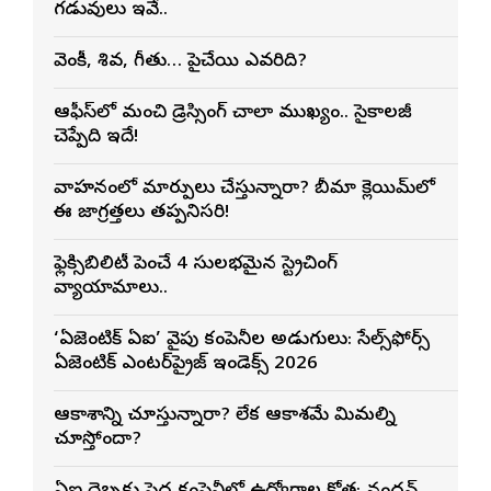
గడువులు ఇవే..
వెంకీ, శివ, గీతు… పైచేయి ఎవరిది?
ఆఫీస్‌లో మంచి డ్రెస్సింగ్ చాలా ముఖ్యం.. సైకాలజీ
చెప్పేది ఇదే!
వాహనంలో మార్పులు చేస్తున్నారా? బీమా క్లెయిమ్‌లో
ఈ జాగ్రత్తలు తప్పనిసరి!
ఫ్లెక్సిబిలిటీ పెంచే 4 సులభమైన స్ట్రెచింగ్
వ్యాయామాలు..
‘ఏజెంటిక్ ఏఐ’ వైపు కంపెనీల అడుగులు: సేల్స్‌ఫోర్స్
ఏజెంటిక్ ఎంటర్‌ప్రైజ్ ఇండెక్స్ 2026
ఆకాశాన్ని చూస్తున్నారా? లేక ఆకాశమే మిమ్మల్ని
చూస్తోందా?