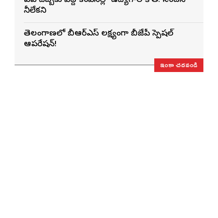
ఏఐ దెబ్బకు పెద్ద కంపెనీల్లో ఉద్యోగాల కోత: నందన్
నీలేకని
తెలంగాణలో బీఆర్ఎస్‌ లక్ష్యంగా బీజేపీ స్పెషల్
ఆపరేషన్!
ఇంకా చదవండి