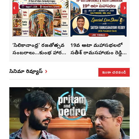
్
‘సిలికానాంధ్ర’ రజతోత్సవ
19వ ఆటా మహాసభలలో
19వ
సంబరాలు…కుంభ హారతి
సతీశ్ రామసహాయం రెడ్డి
మహిళ
మేళా’
ప్రత్యేకం
ప్రత్యేక లైవ్ షో
‘ఉమె
ఇంకా చదవండి
సినిమా రివ్యూస్