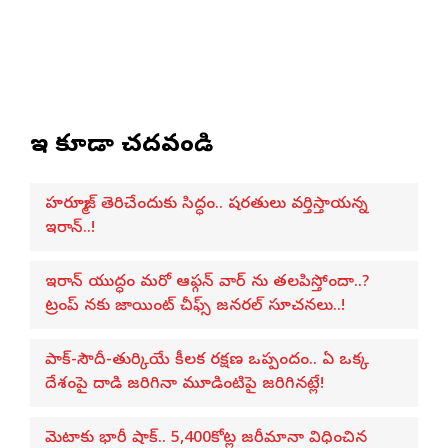
ఇవి కూడా చదవండి
హర్మూజ్ తెరిచేందుకు సిద్ధం.. షరతులు వర్తిస్తాయన్న
ఇరాన్..!
ఇరాన్ యుద్ధం మరో ఆఫ్గన్ వార్ ను తలపిస్తోందా..?
ట్రంప్ నకు జాయింట్ చీఫ్స్ జనరల్ సూచనలు..!
పాక్-సౌదీ-తుర్కియే కీలక రక్షణ ఒప్పందం.. ఏ ఒక్క
దేశంపై దాడి జరిగినా మూడింటిపై జరిగినట్లే!
మెటాకు భారీ షాక్.. 5,400కోట్ల జరీమానా విధించిన