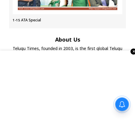
1-15 ATA Special
About Us
Telugu Times, founded in 2003, is the first global Telugu
newspaper in the USA. It serves the NRI Telugu community
through print, ePaper, portal, YouTube, and social media.
With strong ties to associations, temples, and businesses,
it also organizes events and Business Excellence Awards,
making it a leading Telugu media house in the USA.
దేశంలో అత్యంత ఆకర్షణీయమైన
ఎంప్లాయర్ బ్రాండ్‌ ‘గూగుల్’