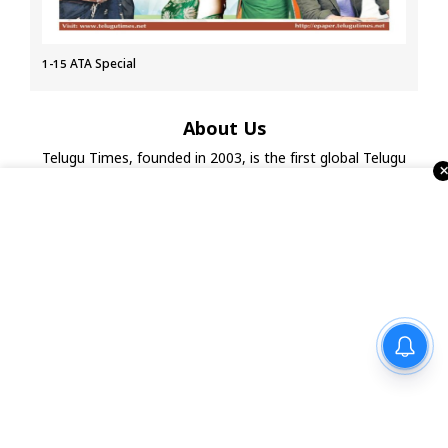
1-15 ATA Special
About Us
Telugu Times, founded in 2003, is the first global Telugu
newspaper in the USA. It serves the NRI Telugu community
through print, ePaper, portal, YouTube, and social media.
With strong ties to associations, temples, and businesses,
it also organizes events and Business Excellence Awards,
making it a leading Telugu media house in the USA.
నయనతార-కవిన్ ఫ్యామిలీ
ఎంటర్‌టైనర్ ‘హాయ్’ ఆగస్టు 28న
గ్రాండ్ రిలీజ్