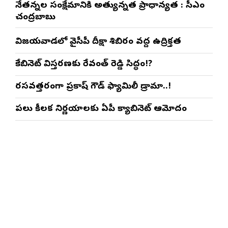
నేతన్నల సంక్షేమానికి అత్యున్నత ప్రాధాన్యత : సీఎం
చంద్రబాబు
విజయవాడలో వైసీపీ దీక్షా శిబిరం వద్ద ఉద్రిక్తత
కేబినెట్ విస్తరణకు రేవంత్ రెడ్డి సిద్ధం!?
రసవత్తరంగా ప్రకాష్ గౌడ్ ఫ్యామిలీ డ్రామా..!
పలు కీలక నిర్ణయాలకు ఏపీ క్యాబినెట్ ఆమోదం