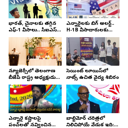
భారత్, చైనాలకు తగ్గిన
ఎన్నారైలకు బిగ్ అలర్ట్..
ఎఫ్-1 వీసాలు.. సీఐఎస్
H-1B వీసాదారులకు
నివేదిక..!
ప్రయాణ సమయంలో
స్టేటస్ ప్రూఫ్స్ తప్పనిసరి..!
న్యూజెర్సీలో తెలంగాణ
సెయింట్ లూయిస్‌లో
బీజేపీ రాష్ట్ర అధ్యక్షుడు
నాట్స్ ఉచిత వైద్య శిబిరం
ఎన్. రాంచందర్‌రావుకు
ఘన స్వాగతం
ఎన్నారై కష్టాలపై
బాల్టిమోర్ చరిత్రలో
పంచ్‌లతో నవ్వించిన
నిలిచిపోయే వేడుక ఇది: