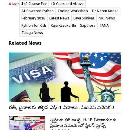
$40 Course Fee
10 Years and Above
#Tags
AI-Powered Python
Coding Workshop
Dr Naren Kodali
February 2026
Latest News
Lavu Srinivas
NRI News
Python for Kids
Raja Kasukurthi
Sapthora
TANA
Telugu News
Related News
భారత్, చైనాలకు తగ్గిన ఎఫ్-1 వీసాలు.. సీఐఎస్ నివేదిక..!
ఎన్నారైలకు బిగ్ అలర్ట్.. H-1B వీసాదారులకు
ప్రయాణ సమయంలో స్టేటస్ ప్రూఫ్స్