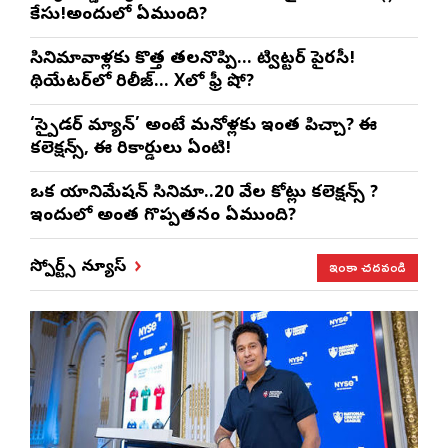
కేసు!అందులో ఏముంది?
సినిమావాళ్లకు కొత్త తలనొప్పి… ట్విట్టర్ పైరసీ!
థియేటర్‌లో రిలీజ్… Xలో ఫ్రీ షో?
‘స్పైడర్ మ్యాన్’ అంటే మనోళ్లకు ఇంత పిచ్చా? ఈ
కలెక్షన్స్, ఈ రికార్డులు ఏంటి!
ఒక యానిమేషన్ సినిమా..20 వేల కోట్లు కలెక్షన్స్ ?
ఇందులో అంత గొప్పతనం ఏముంది?
ఇంకా చదవండి
స్పోర్ట్స్ న్యూస్