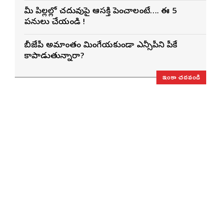
మీ పిల్లల్లో చదువుపై ఆసక్తి పెంచాలంటే…. ఈ 5
పనులు చేయండి !
బీజేపీ అమాంతం మింగేయకుండా ఎన్సీపీని పీకే
కాపాడుతున్నారా?
ఇంకా చదవండి