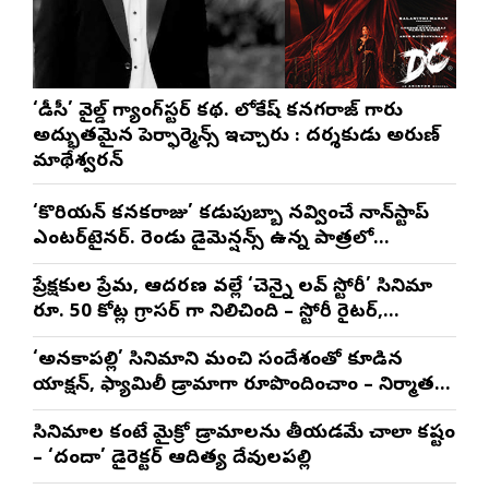
‘డీసీ’ వైల్డ్ గ్యాంగ్‌స్టర్ కథ. లోకేష్ కనగరాజ్ గారు
అద్భుతమైన పెర్ఫార్మెన్స్ ఇచ్చారు : దర్శకుడు అరుణ్
మాథేశ్వరన్
‘కొరియన్ కనకరాజు’ కడుపుబ్బా నవ్వించే నాన్‌స్టాప్
ఎంటర్‌టైనర్. రెండు డైమెన్షన్స్ ఉన్న పాత్రలో
నటించడం చాలా సంతృప్తినిచ్చింది : వరుణ్ తేజ్
ప్రేక్షకుల ప్రేమ, ఆదరణ వల్లే ‘చెన్నై లవ్ స్టోరీ’ సినిమా
రూ. 50 కోట్ల గ్రాసర్ గా నిలిచింది – స్టోరీ రైటర్,
ప్రొడ్యూసర్ సాయి రాజేష్
‘అనకాపల్లి’ సినిమాని మంచి సందేశంతో కూడిన
యాక్షన్, ఫ్యామిలీ డ్రామాగా రూపొందించాం – నిర్మాతలు
త్రినాథరావు నక్కిన, కాండ్రేగుల నాయుడు
సినిమాల కంటే మైక్రో డ్రామాలను తీయడమే చాలా కష్టం
– ‘దందా’ డైరెక్ట‌ర్ ఆదిత్య దేవులపల్లి