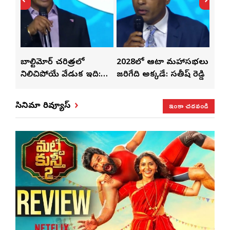
తో
బాల్టిమోర్ చరిత్రలో
2028లో ఆటా మహాసభలు
తెలు
ట్టి
నిలిచిపోయే వేడుక ఇది:
జరిగేది అక్కడే: సతీష్ రెడ్డి
చేస్తు
శ్రీధర్ బానాల
ఇంకా చదవండి
సినిమా రివ్యూస్