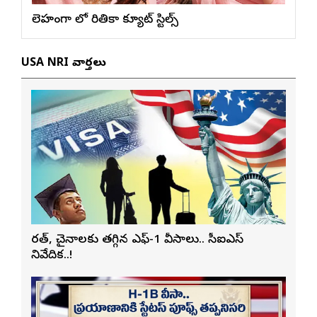
లెహంగా లో రితికా క్యూట్ స్టిల్స్
USA NRI వార్తలు
భారత్, చైనాలకు తగ్గిన ఎఫ్-1 వీసాలు.. సీఐఎస్
నివేదిక..!