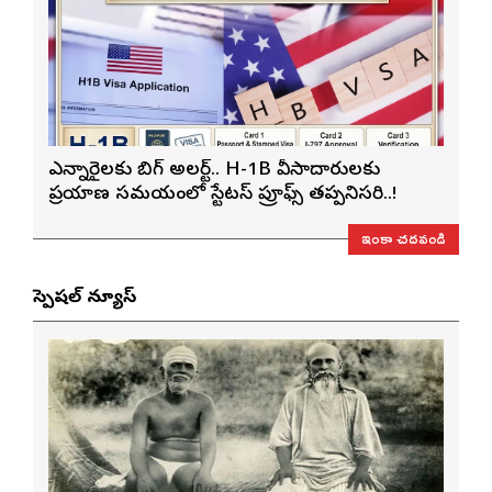
ఎన్నారైలకు బిగ్ అలర్ట్.. H-1B వీసాదారులకు
ప్రయాణ సమయంలో స్టేటస్ ప్రూఫ్స్ తప్పనిసరి..!
ఇంకా చదవండి
స్పెషల్ న్యూస్