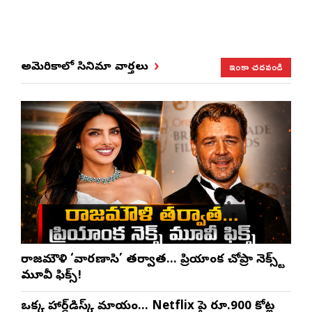
ఇంకా చదవండి
అమెరికాలో సినిమా వార్తలు
రాజమౌళి ‘వారణాసి’ తర్వాత… ప్రియాంక చోప్రా నెక్స్ట్
మూవీ ఫిక్స్!
ఒక్క హార్డ్‌డిస్క్ మాయం… Netflix పై రూ.900 కోట్ల