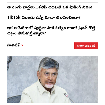
ఆ రెండు వార్తలు…కలిపి చదివితే ఒక షాకింగ్ నిజం!
TikTok ముందు డిస్నీ కూడా తలవంచిందా?
ఇక అమెరికాలో పుట్టినా పౌరసత్వం రాదా? ట్రంప్ కొత్త
చట్టం తీసుకొస్తున్నారా?
ఇంకా చదవండి
పాలిటిక్స్