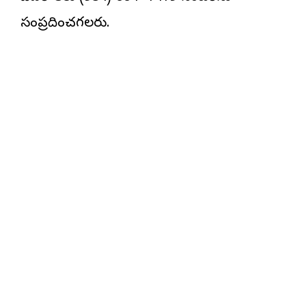
సంప్రదించగలరు.