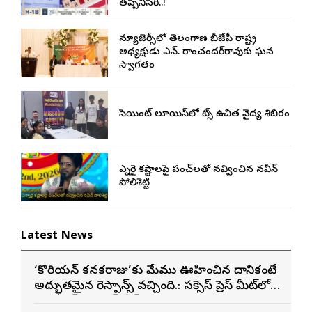
తప్పనిసరి..!
న్యూజెర్సీలో తెలంగాణ బీజేపీ రాష్ట్ర
అధ్యక్షుడు ఎన్. రాంచందర్‌రావుకు ఘన
స్వాగతం
సెయింట్ లూయిస్‌లో నాట్స్ ఉచిత వైద్య శిబిరం
ఎన్నారై కష్టాలపై పంచ్‌లతో నవ్వించిన నవీన్
పోలిశెట్టి
Latest News
‘కొరియన్ కనకరాజు’కు మేము ఊహించిన దానికంటే
అద్భుతమైన రెస్పాన్స్ వచ్చింది.: సక్సెస్ ప్రెస్ మీట్‌లో
మెగా ప్రిన్స్ వరుణ్ తేజ్