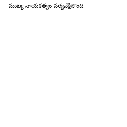
ముఖ్య నాయకత్వం పర్యవేక్షిస్తోంది.