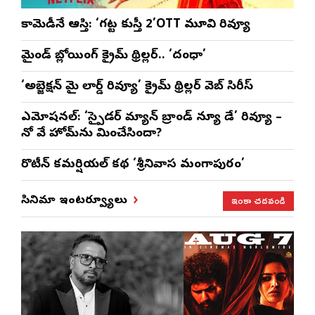
కామెడీనే ఆస్తి: ‘గట్ట కుస్తీ 2’OTT మూవి రివ్యూ
మైండ్ బ్లోయింగ్ క్రైమ్ థ్రిల్లర్.. ‘దంధా’
‘అబ్జెక్ష‌న్ మై లార్డ్ రివ్యూ’ క్రైమ్ థ్రిల్ల‌ర్ వెబ్ సిరీస్
ఎమోష‌న‌ల్‌: ‘స్పైడర్ మ్యాన్ బ్రాండ్ న్యూ డే’ రివ్యూ –
నో వే హోమ్‌ను మించేసిందా?
రొటీన్‌ కమర్షియల్‌ కథ ‘శ్రీనివాస మంగాపురం’
ఇంకా చదవండి
సినిమా ఇంటర్వ్యూలు