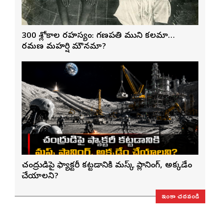
300 శ్లోకాల రహస్యం: గణపతి ముని కలమా…
రమణ మహర్షి మౌనమా?
చంద్రుడిపై ఫ్యాక్టరీ కట్టడానికి మస్క్ ప్లానింగ్, అక్కడేం
చేయాలని?
ఇంకా చదవండి