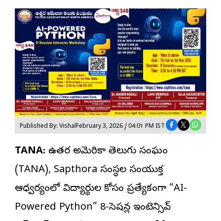
Published By: Vishal
February 3, 2026 / 04:01 PM IST
TANA:
ఉత్తర అమెరికా తెలుగు సంఘం
(TANA), Sapthora సంస్థల సంయుక్త
ఆధ్వర్యంలో విద్యార్థుల కోసం ప్రత్యేకంగా “AI-
Powered Python” 8-సెషన్ల ఇంటెన్సివ్