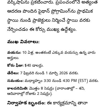
వర్క్‌షాప్‌ను ప్రకటించారు. ప్రపంచంలోనే అత్యంత
ఆదరణ పొందిన పైథాన్ ప్రోగ్రామింగ్‌ను ప్రాథమిక
స్థాయి నుండి ప్రాజెక్టులు నిర్మించే స్థాయి వరకు
నేర్పించడం ఈ కోర్సు ముఖ్య ఉద్దేశ్యం.
ముఖ్య వివరాలు:
వయస్సు:
10 ఏళ్లు, అంతకంటే ఎక్కువ వయస్సు ఉన్న వారు
అర్హులు.
కోర్సు ఫీజు:
$40 డాలర్లు.
తేదీలు:
7 ఫిబ్రవరి నుండి 1 మార్చి 2026 వరకు.
సమయం:
మధ్యాహ్నం 3:30 నుండి 4:30 PM (EST) వరకు.
కాలపరిమితి:
మొత్తం 8 సెషన్లు (వారాంతాల్లో – శని,
ఆదివారాల్లో రోజుకు 2 సెషన్లు).
నిర్వాహక బృందం:
ఈ కార్యక్రమాన్ని తానా