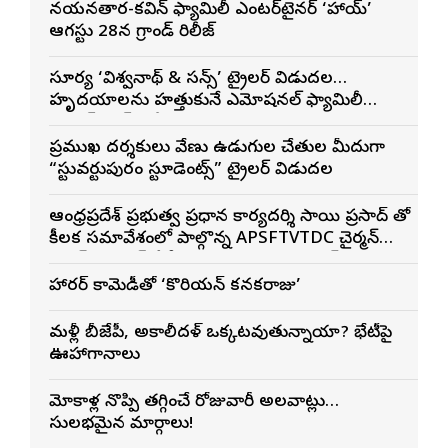
నయనతార-కవిన్ ఫ్యామిలీ ఎంటర్‌టైనర్ ‘హాయ్’
ఆగస్టు 28న గ్రాండ్ రిలీజ్
సూర్య ‘విశ్వనాథ్ & సన్స్’ ట్రైలర్ విడుదల…
హృదయాలను హత్తుకునే ఎమోషనల్ ఫ్యామిలీ
ఎంటర్‌టైనర్‌గా భారీ అంచనాలు
ప్రముఖ దర్శకులు వేణు ఉడుగుల చేతుల మీదుగా
“స్టువర్టుపురం స్టూడెంట్స్” ట్రైలర్ విడుదల
ఆంధ్రప్రదేశ్ ప్రభుత్వ ప్రధాన కార్యదర్శి సాయి ప్రసాద్ తో
కీలక సమావేశంలో పాల్గొన్న APSFTVTDC చైర్మన్
భరత్ భూషణ్, ఏపీ ఎఫ్డిసి ఎండి విశ్వనాథన్, పలు
శాఖల అధికారులు
హారర్ కామెడీతో ‘కొరియన్ కనకరాజు’
మళ్లీ బీజేపీ, అకాలీదళ్ ఒక్కటవుతున్నాయా? భేటీపై
ఊహాగానాలు
మోకాళ్ల నొప్పి తగ్గించే రోజువారీ అలవాట్లు…
సులభమైన మార్గాలు!