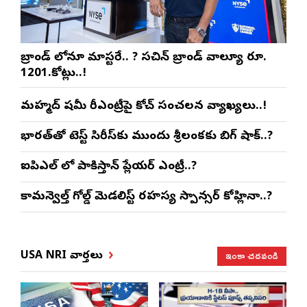
బ్రాండ్ లోనూ మాస్టరే.. ? సచిన్ బ్రాండ్ వాల్యూ రూ.
1201.కోట్లు..!
మహ్మద్ షమీ రీఎంట్రీపై కోచ్ సంచలన వ్యాఖ్యలు..!
భారత్‌తో టెస్ట్ సిరీస్‌కు ముందు శ్రీలంకకు బిగ్ షాక్..?
ఐపిఎల్ లో పాకిస్తాన్ ప్లేయర్ ఎంట్రీ..?
కామన్వెల్త్ గోల్డ్ మెడలిస్ట్ రహస్య స్పాన్సర్ కోహ్లినా..?
ఇంకా చదవండి
USA NRI వార్తలు