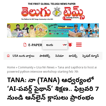
E-PAPER
USA తెలుగు వార్తలు
పాలిటిక్స్
సినిమా
టాపిక్స్
స్పెషల్ న్యూస్
Home
»
Community
»
Usa Nri News
» Tana and sapthora to host ai
powered python intensive workshop starting feb 7th
TANA: తానా (TANA) ఆధ్వర్యంలో
‘AI-పవర్డ్ పైథాన్’ శిక్షణ.. ఫిబ్రవరి 7
నుండి ఆన్‌లైన్ క్లాసులు ప్రారంభం