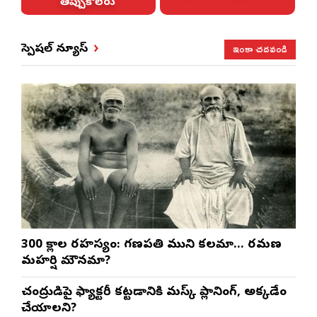
తిప్పుకోలేరు
ఇంకా చదవండి
స్పెషల్ న్యూస్
300 శ్లోకాల రహస్యం: గణపతి ముని కలమా… రమణ
మహర్షి మౌనమా?
చంద్రుడిపై ఫ్యాక్టరీ కట్టడానికి మస్క్ ప్లానింగ్, అక్కడేం
చేయాలని?