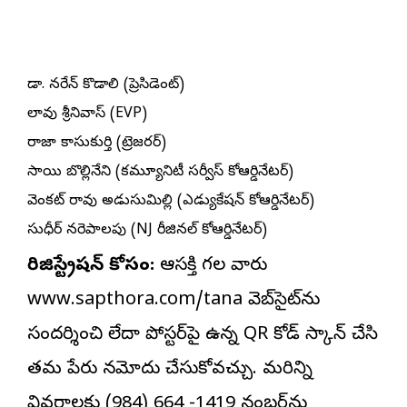
డా. నరేన్ కొడాలి (ప్రెసిడెంట్)
లావు శ్రీనివాస్ (EVP)
రాజా కాసుకుర్తి (ట్రెజరర్)
సాయి బొల్లినేని (కమ్యూనిటీ సర్వీస్ కోఆర్డినేటర్)
వెంకట్ రావు అడుసుమిల్లి (ఎడ్యుకేషన్ కోఆర్డినేటర్)
సుధీర్ నరెపాలపు (NJ రీజినల్ కోఆర్డినేటర్)
రిజిస్ట్రేషన్ కోసం:
ఆసక్తి గల వారు
www.sapthora.com/tana వెబ్‌సైట్‌ను
సందర్శించి లేదా పోస్టర్‌పై ఉన్న QR కోడ్ స్కాన్ చేసి
తమ పేరు నమోదు చేసుకోవచ్చు. మరిన్ని
వివరాలకు (984) 664 -1419 నంబర్‌ను