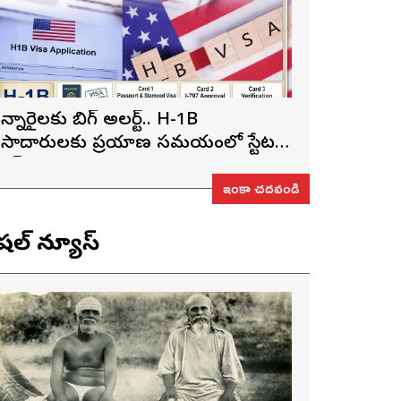
న్నారైలకు బిగ్ అలర్ట్.. H-1B
ీసాదారులకు ప్రయాణ సమయంలో స్టేటస్
్రూఫ్స్ తప్పనిసరి..!
ఇంకా చదవండి
ెషల్ న్యూస్