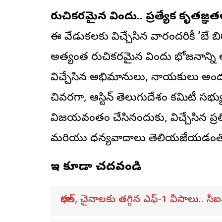
రుచికరమైన విందు.. ప్రత్యేక కృతజ్ఞ
ఈ వేడుకలకు విచ్చేసిన వారందరికీ ‘బే బిర
అత్యంత రుచికరమైన విందు భోజనాన్ని 
విచ్చేసిన అభిమానులు, నాయకులు అందరూ
చివరగా, ఆస్టిన్ తెలుగుదేశం కమిటీ సభ్
విజయవంతం చేసినందుకు, విచ్చేసిన ప్రతి 
మరియు ధన్యవాదాలు తెలియజేయడంతో 
ఇవి కూడా చదవండి
భారత్, చైనాలకు తగ్గిన ఎఫ్-1 వీసాలు.. సీఐ