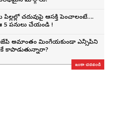
ులభమైన మార్గాలు!
ీ పిల్లల్లో చదువుపై ఆసక్తి పెంచాలంటే….
 5 పనులు చేయండి !
ీజేపీ అమాంతం మింగేయకుండా ఎన్సీపీని
ీకే కాపాడుతున్నారా?
ఇంకా చదవండి