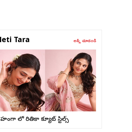
eti Tara
అన్నీ చూడండి
ెహంగా లో రితికా క్యూట్ స్టిల్స్