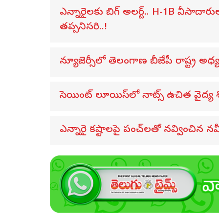
ఎన్నారైలకు బిగ్ అలర్ట్.. H-1B వీసాదార
తప్పనిసరి..!
న్యూజెర్సీలో తెలంగాణ బీజేపీ రాష్ట్ర అ
సెయింట్ లూయిస్‌లో నాట్స్ ఉచిత వైద్య 
ఎన్నారై కష్టాలపై పంచ్‌లతో నవ్వించిన నవీన్