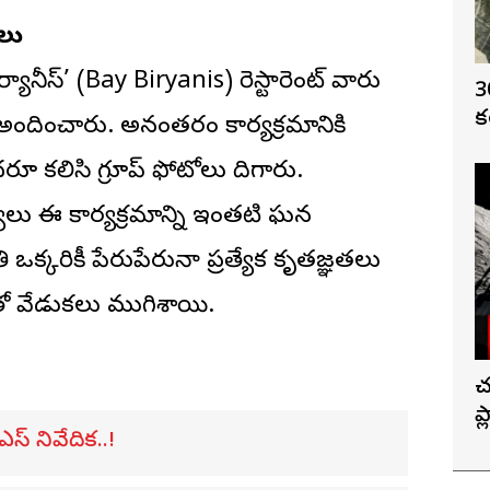
తలు
్యానీస్’ (Bay Biryanis) రెస్టారెంట్ వారు
3
క
అందించారు. అనంతరం కార్యక్రమానికి
 కలిసి గ్రూప్ ఫోటోలు దిగారు.
యులు ఈ కార్యక్రమాన్ని ఇంతటి ఘన
ఒక్కరికీ పేరుపేరునా ప్రత్యేక కృతజ్ఞతలు
వేడుకలు ముగిశాయి.
చ
ప
ఎస్ నివేదిక..!