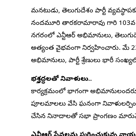
మహానటుడు, తెలుగుదేశం పార్టీ వ్యవస్థా
నందమూరి తారకరామారావు గారి 103వ జ
నగరంలో ఎన్టీఆర్ అభిమానులు, తెలుగుదే
అత్యంత వైభవంగా నిర్వహించారు. మే 23న 
అభిమానులు, పార్టీ శ్రేణులు భారీ సంఖ్
భక్తిశ్రద్ధలతో నివాళులు..
కార్యక్రమంలో భాగంగా అభిమానులందరూ కలిసి 
పూలమాలలు వేసి ఘనంగా నివాళులర్పించార
చేసిన నినాదాలతో సభా ప్రాంగణం మారు
ఎన్టీఆర్ సేవలను స్మరించుకున్న నా