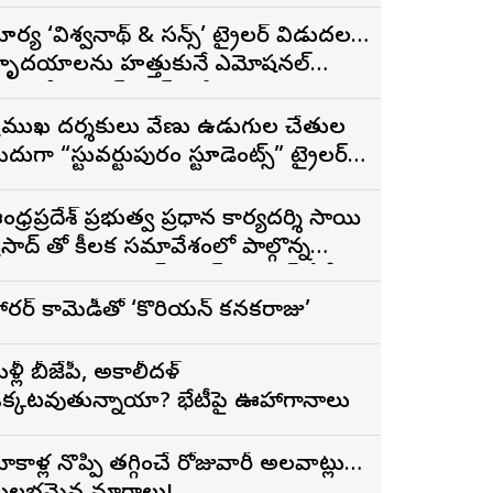
ూర్య ‘విశ్వనాథ్ & సన్స్’ ట్రైలర్ విడుదల…
ృదయాలను హత్తుకునే ఎమోషనల్
్యామిలీ ఎంటర్‌టైనర్‌గా భారీ అంచనాలు
్రముఖ దర్శకులు వేణు ఉడుగుల చేతుల
ీదుగా “స్టువర్టుపురం స్టూడెంట్స్” ట్రైలర్
ిడుదల
ంధ్రప్రదేశ్ ప్రభుత్వ ప్రధాన కార్యదర్శి సాయి
ద్ తో కీలక సమావేశంలో పాల్గొన్న
PSFTVTDC చైర్మన్ భరత్ భూషణ్, ఏపీ
ఫ్డిసి ఎండి విశ్వనాథన్, పలు శాఖల
ారర్ కామెడీతో ‘కొరియన్ కనకరాజు’
ధికారులు
ళ్లీ బీజేపీ, అకాలీదళ్
క్కటవుతున్నాయా? భేటీపై ఊహాగానాలు
ోకాళ్ల నొప్పి తగ్గించే రోజువారీ అలవాట్లు…