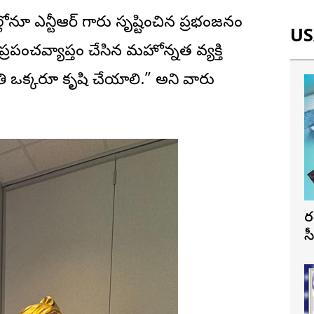
నూ ఎన్టీఆర్ గారు సృష్టించిన ప్రభంజనం
USA
రపంచవ్యాప్తం చేసిన మహోన్నత వ్యక్తి
క్కరూ కృషి చేయాలి.” అని వారు
భ
స