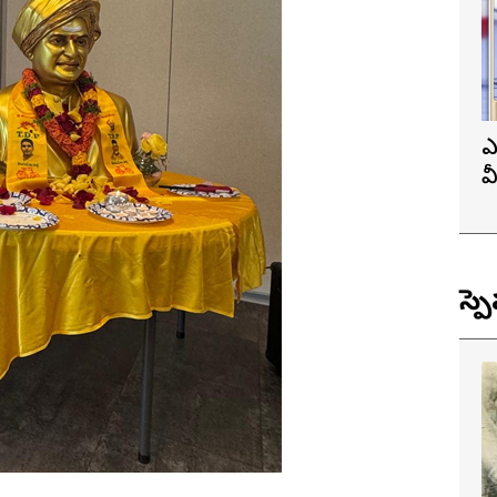
ఎ
వ
ప
స్ప