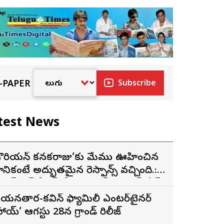
-PAPER
Subscribe
test News
కొరియన్ కనకరాజు’కు మేము ఊహించిన
ానికంటే అద్భుతమైన రెస్పాన్స్ వచ్చింది.:
క్సెస్ ప్రెస్ మీట్‌లో మెగా ప్రిన్స్ వరుణ్ తేజ్
యనతార-కవిన్ ఫ్యామిలీ ఎంటర్‌టైనర్
హాయ్’ ఆగస్టు 28న గ్రాండ్ రిలీజ్