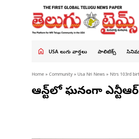
USA తెలుగు వార్తలు
పాలిటిక్స్
సినిమ
Home
»
Community
»
Usa Nri News
» Ntrs 103rd birt
ఆస్టిన్‌లో ఘనంగా ఎన్ట