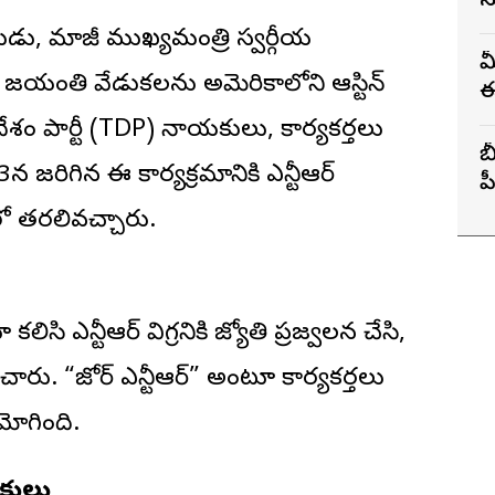
స
పకుడు, మాజీ
ముఖ్యమంత్రి
స్వర్గీయ
మ
యంతి వేడుకలను అమెరికాలోని ఆస్టిన్
ఈ
శం పార్టీ (TDP) నాయకులు, కార్యకర్తలు
బ
జరిగిన ఈ కార్యక్రమానికి ఎన్టీఆర్
ప
యలో తరలివచ్చారు.
ఎన్టీఆర్ విగ్రహానికి జ్యోతి ప్రజ్వలన చేసి,
ు. “జోహార్ ఎన్టీఆర్” అంటూ కార్యకర్తలు
మోగింది.
యకులు