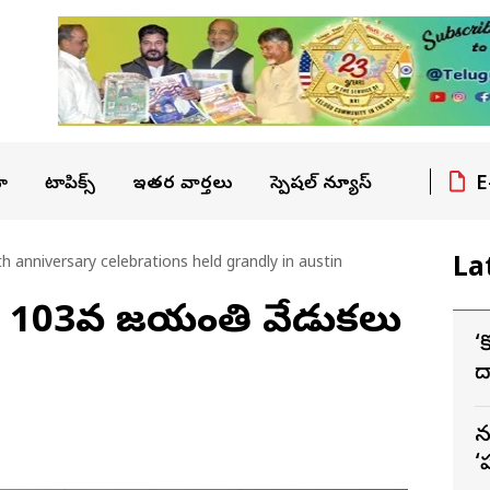
E
ా
టాపిక్స్
ఇతర వార్తలు
స్పెషల్ న్యూస్
La
h anniversary celebrations held grandly in austin
ీఆర్ 103వ జయంతి వేడుకలు
‘
ద
స
న
‘