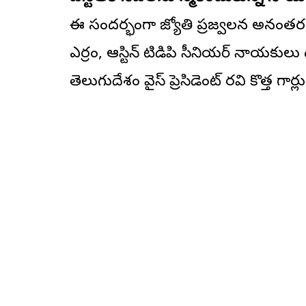
ఈ సందర్భంగా జ్యోతి ప్రజ్వలన అనంతరం ఆస్ట
ఎర్రం, ఆస్టిన్‌ టిడిపి సీనియర్ నాయకు
తెలుగుదేశం వైస్ ప్రెసిడెంట్ రవి కొత్త గార్