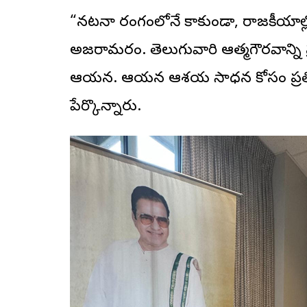
“నటనా రంగంలోనే కాకుండా, రాజకీయాల్లో
అజరామరం. తెలుగువారి ఆత్మగౌరవాన్ని ప్
ఆయన. ఆయన ఆశయ సాధన కోసం ప్రతి ఒ
పేర్కొన్నారు.