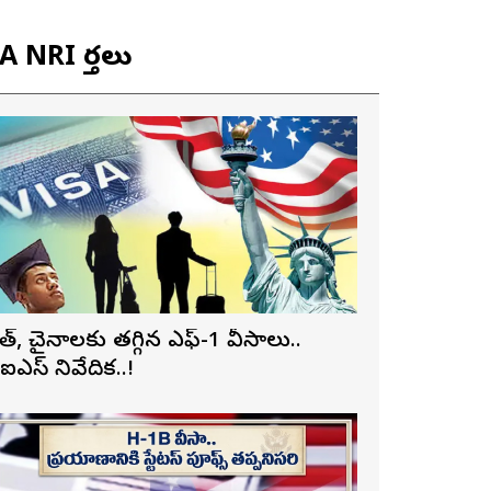
 NRI వార్తలు
ారత్, చైనాలకు తగ్గిన ఎఫ్-1 వీసాలు..
ీఐఎస్ నివేదిక..!