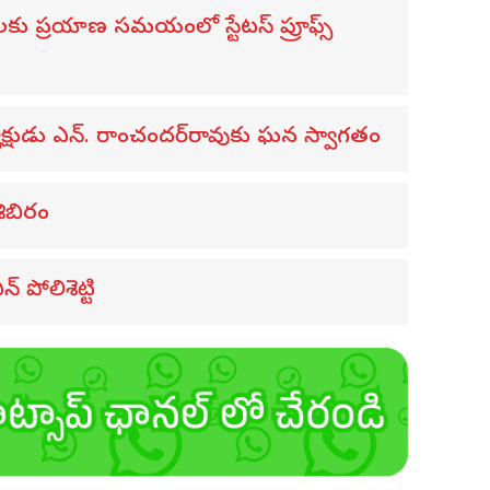
ులకు ప్రయాణ సమయంలో స్టేటస్ ప్రూఫ్స్
ధ్యక్షుడు ఎన్. రాంచందర్‌రావుకు ఘన స్వాగతం
శిబిరం
 పోలిశెట్టి