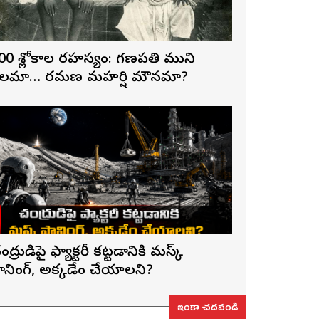
00 శ్లోకాల రహస్యం: గణపతి ముని
లమా… రమణ మహర్షి మౌనమా?
ంద్రుడిపై ఫ్యాక్టరీ కట్టడానికి మస్క్
్లానింగ్, అక్కడేం చేయాలని?
ఇంకా చదవండి