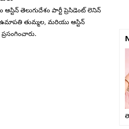
ిన్ తెలుగుదేశం పార్టీ ప్రెసిడెంట్ లెనిన్
లు ఉమాపతి తుమ్మల, మరియు ఆస్టిన్
లు ప్రసంగించారు.
N
ల