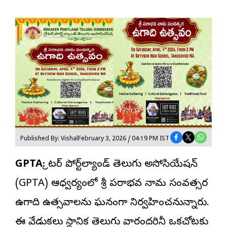
Published By: Vishal
February 3, 2026 / 04:19 PM IST
GPTA:
గ్రేటర్ పోర్ట్‌ల్యాండ్ తెలుగు అసోసియేషన్
(GPTA) ఆధ్వర్యంలో శ్రీ పరాభవ నామ సంవత్సర
ఉగాది ఉత్సవాలను ఘనంగా నిర్వహించనున్నారు.
ఈ వేడుకలు స్థానిక తెలుగు వారందరినీ ఒకచోటకు