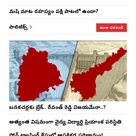
మనిషి మాట రహస్యం పక్షి పాటలో ఉందా?
ఇంకా చదవండి
పాలిటిక్స్
బనకచర్లకు బ్రేక్.. రేవంత్ రెడ్డి విజయమేనా..?
అత్యంత విషమంగా వైద్య విద్యార్థిని ప్రియాంక పరిస్థితి
ఫోన్ ట్యాపింగ్ కేసులో ఆసక్తికర పరిణామం!