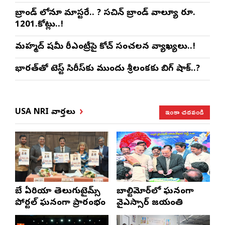
బ్రాండ్ లోనూ మాస్టరే.. ? సచిన్ బ్రాండ్ వాల్యూ రూ.
1201.కోట్లు..!
మహ్మద్ షమీ రీఎంట్రీపై కోచ్ సంచలన వ్యాఖ్యలు..!
భారత్‌తో టెస్ట్ సిరీస్‌కు ముందు శ్రీలంకకు బిగ్ షాక్..?
ఇంకా చదవండి
USA NRI వార్తలు
బే ఏరియా తెలుగుటైమ్స్
బాల్టిమోర్‌లో ఘనంగా
పోర్టల్ ఘనంగా ప్రారంభం
వైఎస్సార్‌ జయంతి