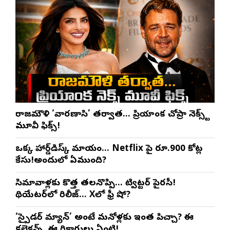
రాజమౌళి ‘వారణాసి’ తర్వాత… ప్రియాంక చోప్రా నెక్స్ట్
మూవీ ఫిక్స్!
ఒక్క హార్డ్‌డిస్క్ మాయం… Netflix పై రూ.900 కోట్ల
కేసు!అందులో ఏముంది?
సినిమావాళ్లకు కొత్త తలనొప్పి… ట్విట్టర్ పైరసీ!
థియేటర్‌లో రిలీజ్… Xలో ఫ్రీ షో?
‘స్పైడర్ మ్యాన్’ అంటే మనోళ్లకు ఇంత పిచ్చా? ఈ
కలెక్షన్స్, ఈ రికార్డులు ఏంటి!