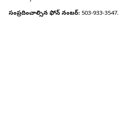
సంప్రదించాల్సిన ఫోన్ నంబర్:
503-933-3547.