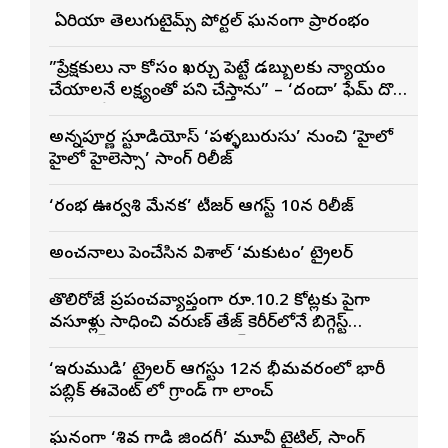
బే ఏరియా తెలుగుటైమ్స్ పోర్టల్ ఘనంగా ప్రారంభం
”ప్రేక్షకులు నా కోసం ఖర్చు పెట్టే డబ్బులకు న్యాయం
చేయాలనే లక్ష్యంతో పని చేస్తాను” – ‘దందా’ ఫేమ్ దొర
సాయి తేజ
అన్నపూర్ణ స్టూడియోస్ ‘పళ్ళబురుసు’ నుంచి ‘హైలో
హైలో హైలెస్సా’ సాంగ్ రిలీజ్
‘రంభ ఊర్వశి మేనక’ టీజర్ ఆగస్ట్ 10న రిలీజ్
అంచనాలు పెంచేసిన విశాల్ ‘మకుటం’ ట్రైలర్
తొలిరోజే ప్రపంచవ్యాప్తంగా రూ.10.2 కోట్లకు పైగా
వసూళ్లు సాధించి వరుణ్ తేజ్ కెరీర్‌లోనే బిగ్గెస్ట్
ఓపెనింగ్‌గా నిలిచిన ‘కొరియన్ కనకరాజు’
‘ఇరుముడి’ ట్రైలర్ ఆగస్టు 12న భీమవరంలో భారీ
పబ్లిక్ ఈవెంట్ లో గ్రాండ్ గా లాంచ్
ఘనంగా ‘శివ గాడి జింద‌గీ’ మూవీ టైటిల్, సాంగ్