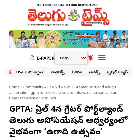
E-PAPER
USA తెలుగు వార్తలు
పాలిటిక్స్
సినిమా
టాపిక్స్
స్పెషల్ న్యూస్
Home
»
Community
»
Usa Nri News
» Greater portland telugu
association gpta to celebrate sri parabhava nama samvatsara
ugadi utsavam on april 4th
GPTA: ఏప్రిల్ 4న గ్రేటర్ పోర్ట్‌ల్యాండ్
తెలుగు అసోసియేషన్ ఆధ్వర్యంలో
వైభవంగా ‘ఉగాది ఉత్సవం’