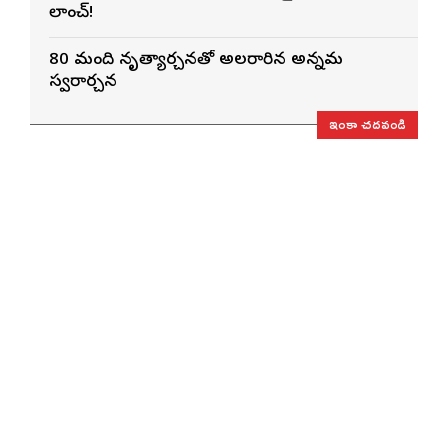
లాంచ్!
80 మంది నృత్యార్చనతో అలరారిన అన్నమ
స్వరార్చన
ఇంకా చదవండి