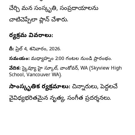
చేర్చి మన సంస్కృతి, సంప్రదాయాలను
చాటిచెప్పేలా ప్లాన్ చేశారు.
కార్యక్రమ వివరాలు:
తేదీ:
ఏప్రిల్ 4, శనివారం, 2026.
సమయం:
మధ్యాహ్నం 2:00 గంటల నుండి ప్రారంభం.
వేదిక:
స్కైవ్యూ హై స్కూల్, వాంకోవర్, WA (Skyview High
School, Vancouver WA).
సాంస్కృతిక కార్యక్రమాలు:
చిన్నారులు, పెద్దలచే
వైవిధ్యభరితమైన నృత్య, సంగీత ప్రదర్శనలు.