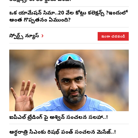
ఒక యానిమేషన్ సినిమా..20 వేల కోట్లు కలెక్షన్స్ ?ఇందులో
అంత గొప్పతనం ఏముంది?
ఇంకా చదవండి
స్పోర్ట్స్ న్యూస్
ఐపీఎల్ ట్రేడింగ్ పై అశ్విన్ సంచలన సలహా..!
అర్థరాత్రి సీఎంకు రిషభ్ పంత్ సంచలన మెసేజ్..!