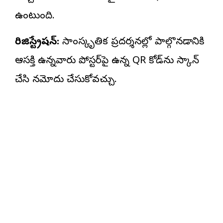
ఉంటుంది.
రిజిస్ట్రేషన్:
సాంస్కృతిక ప్రదర్శనల్లో పాల్గొనడానికి
ఆసక్తి ఉన్నవారు పోస్టర్‌పై ఉన్న QR కోడ్‌ను స్కాన్
చేసి నమోదు చేసుకోవచ్చు.