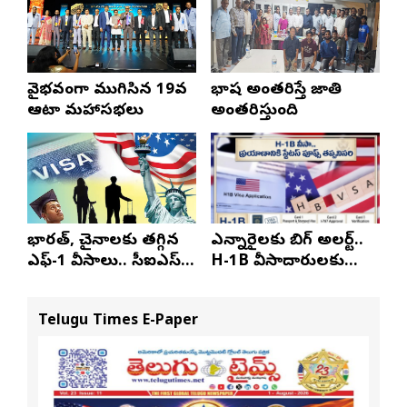
వైభవంగా ముగిసిన 19వ
భాష అంతరిస్తే జాతి
ఆటా మహాసభలు
అంతరిస్తుంది
భారత్, చైనాలకు తగ్గిన
ఎన్నారైలకు బిగ్ అలర్ట్..
ఎఫ్-1 వీసాలు.. సీఐఎస్
H-1B వీసాదారులకు
నివేదిక..!
ప్రయాణ సమయంలో
స్టేటస్ ప్రూఫ్స్ తప్పనిసరి..!
Telugu Times E-Paper