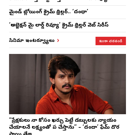
మైండ్ బ్లోయింగ్ క్రైమ్ థ్రిల్లర్.. ‘దంధా’
‘అబ్జెక్ష‌న్ మై లార్డ్ రివ్యూ’ క్రైమ్ థ్రిల్ల‌ర్ వెబ్ సిరీస్
ఇంకా చదవండి
సినిమా ఇంటర్వ్యూలు
”ప్రేక్షకులు నా కోసం ఖర్చు పెట్టే డబ్బులకు న్యాయం
చేయాలనే లక్ష్యంతో పని చేస్తాను” – ‘దందా’ ఫేమ్ దొర
సాయి తేజ