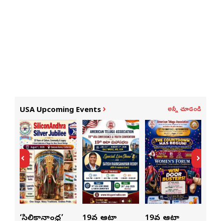
అన్నీ చూడండి
USA Upcoming Events
ుంచి
‘సిలికానాంధ్ర’
19వ ఆటా
19వ ఆటా
19