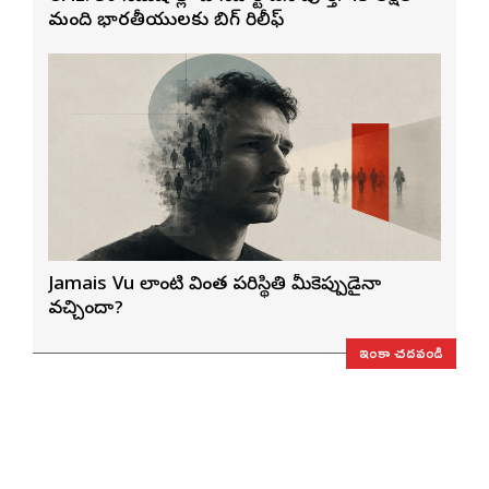
మంది భారతీయులకు బిగ్ రిలీఫ్
Jamais Vu లాంటి వింత పరిస్థితి మీకెప్పుడైనా
వచ్చిందా?
ఇంకా చదవండి