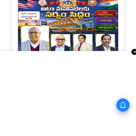
క్రైమ్ కామెడీ : ‘ప్రీతమ్ అండ్ పెడ్రో’
సిరీస్ రివ్యూ!
1-15 ATA Special
About Us