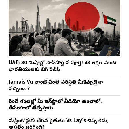
UAE: 30 నిమిషాల్లో పాస్‌పోర్ట్ పని పూర్తి! 43 లక్షల మంది
భారతీయులకు బిగ్ రిలీఫ్
Jamais Vu లాంటి వింత పరిస్థితి మీకెప్పుడైనా
వచ్చిందా?
రెండే గంటల్లో మీ ఇన్‌స్టాలో వీడియో ఉంచాలో,
తీసేయాలో తేల్చేస్తారు!
సుప్రీంకోర్టుకు చేరిన రైతులు Vs Lay’s చిప్స్‌ కేసు,
అసలేం జరిగింది?