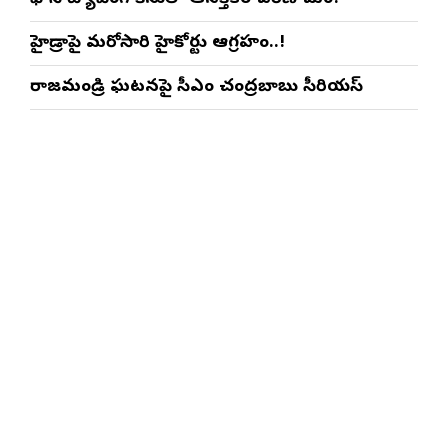
హైడ్రాపై మరోసారి హైకోర్టు ఆగ్రహం..!
రాజమండ్రి ఘటనపై సీఎం చంద్రబాబు సీరియస్