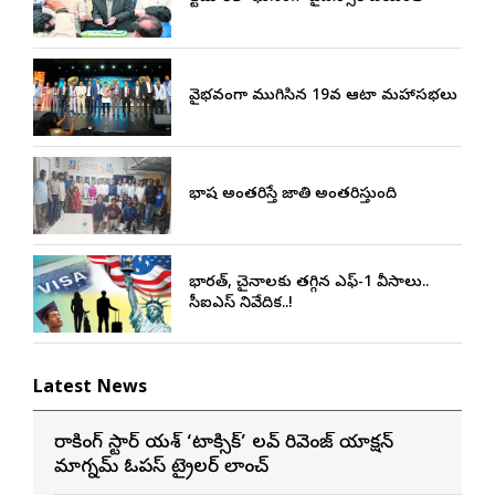
వైభవంగా ముగిసిన 19వ ఆటా మహాసభలు
భాష అంతరిస్తే జాతి అంతరిస్తుంది
భారత్, చైనాలకు తగ్గిన ఎఫ్-1 వీసాలు..
సీఐఎస్ నివేదిక..!
Latest News
రాకింగ్ స్టార్ యశ్ ‘టాక్సిక్’ లవ్ రివెంజ్ యాక్షన్
మాగ్నమ్ ఓపస్‌ ట్రైలర్ లాంచ్