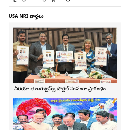
USA NRI వార్తలు
బే ఏరియా తెలుగుటైమ్స్ పోర్టల్ ఘనంగా ప్రారంభం