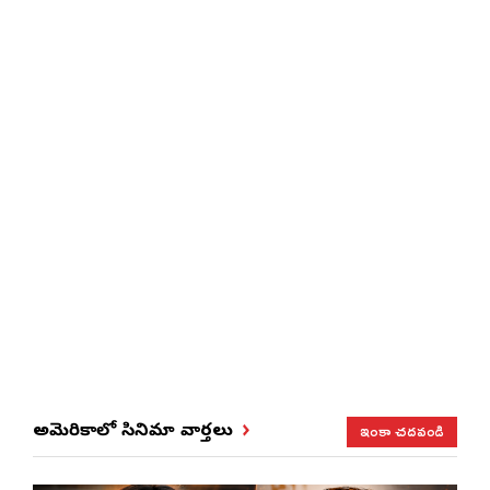
ఇంకా చదవండి
అమెరికాలో సినిమా వార్తలు