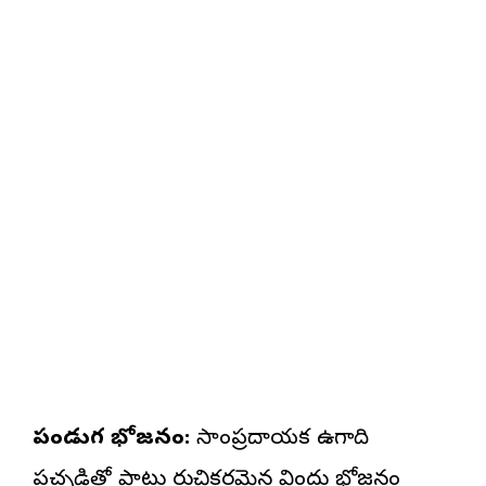
పండుగ భోజనం:
సాంప్రదాయక ఉగాది
పచ్చడితో పాటు రుచికరమైన విందు భోజనం