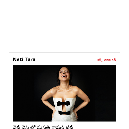
అన్నీ చూడండి
Neti Tara
వైట్ డ్రెస్ లో నుస్ర‌త్ గ్లామ‌ర్ ట్రీట్