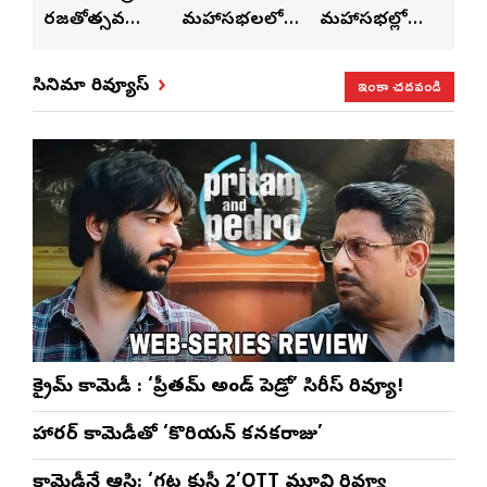
రజతోత్సవ
మహాసభలలో
మహాసభల్లో
మహా
సంబరాలు…
సతీశ్
మహిళల కోసం
‘వి
కుంభ హారతి
రామసహాయం
ప్రత్యేకంగా
పరి
ఇంకా చదవండి
సినిమా రివ్యూస్
ప్రత్యేకం
రెడ్డి ప్రత్యేక లైవ్
‘ఉమెన్స్ ఫోరమ్’
కార
ళా’
షో
వేడుకలు
క్రైమ్ కామెడీ : ‘ప్రీతమ్ అండ్ పెడ్రో’ సిరీస్ రివ్యూ!
హారర్ కామెడీతో ‘కొరియన్ కనకరాజు’
కామెడీనే ఆస్తి: ‘గట్ట కుస్తీ 2’OTT మూవి రివ్యూ