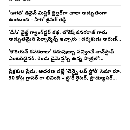
‘అగధ’ డివైన్ మిస్టిక్ థ్రిల్లర్‌గా చాలా అద్భుతంగా
ఉంటుంది – హీరో శ్రవణ్ రెడ్డి
‘డీసీ’ వైల్డ్ గ్యాంగ్‌స్టర్ కథ. లోకేష్ కనగరాజ్ గారు
అద్భుతమైన పెర్ఫార్మెన్స్ ఇచ్చారు : దర్శకుడు అరుణ్
మాథేశ్వరన్
‘కొరియన్ కనకరాజు’ కడుపుబ్బా నవ్వించే నాన్‌స్టాప్
ఎంటర్‌టైనర్. రెండు డైమెన్షన్స్ ఉన్న పాత్రలో
నటించడం చాలా సంతృప్తినిచ్చింది : వరుణ్ తేజ్
ప్రేక్షకుల ప్రేమ, ఆదరణ వల్లే ‘చెన్నై లవ్ స్టోరీ’ సినిమా రూ.
50 కోట్ల గ్రాసర్ గా నిలిచింది – స్టోరీ రైటర్, ప్రొడ్యూసర్
సాయి రాజేష్