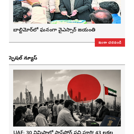
బాల్టిమోర్‌లో ఘనంగా వైఎస్సార్‌ జయంతి
ఇంకా చదవండి
స్పెషల్ న్యూస్
UAE: 30 నిమిషాల్లో పాస్‌పోర్ట్ పని పూర్తి! 43 లక్షల