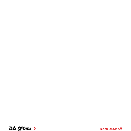
ఇంకా చదవండి
వెబ్ స్టోరీలు