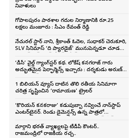
నివాళులు
గోపాల‌పురం పాఠ‌శాల గ‌దుల నిర్మాణానికి రూ.25
ల‌క్ష‌లు మంజూరు : సీఎం రేవంత్ రెడ్డి
నేచురల్ స్టార్ నాని, శ్రీకాంత్ ఓదెల, సుధాకర్ చెరుకూరి,
SLV సినిమాస్ ‘ది ప్యారడైజ్’ మునుపెన్నడూ చూడని
యాక్షన్ బ్లడ్ బాత్ టీజర్ రిలీజ్
‘డీసీ’ వైల్డ్ గ్యాంగ్‌స్టర్ కథ. లోకేష్ కనగరాజ్ గారు
అద్భుతమైన పెర్ఫార్మెన్స్ ఇచ్చారు : దర్శకుడు అరుణ్
మాథేశ్వరన్
1 బిలియన్ వ్యూస్ దాటిన తొలి భారతీయ సినిమాగా
చరిత్ర సృష్టించిన ‘రామాయణ’ ట్రైలర్
‘కొరియన్ కనకరాజు’ కడుపుబ్బా నవ్వించే నాన్‌స్టాప్
ఎంటర్‌టైనర్. రెండు డైమెన్షన్స్ ఉన్న పాత్రలో
నటించడం చాలా సంతృప్తినిచ్చింది : వరుణ్ తేజ్
మార్గాని భరత్ వ్యాఖ్యలపై టీడీపీ కౌంటర్..
రాజమండ్రిలో రాజకీయ రచ్చ..