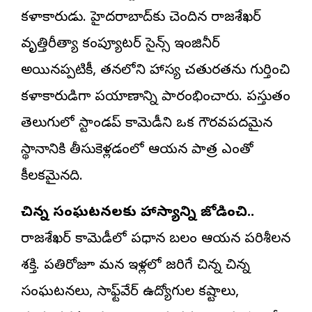
కళాకారుడు. హైదరాబాద్‌కు చెందిన రాజశేఖర్
వృత్తిరీత్యా కంప్యూటర్ సైన్స్ ఇంజినీర్
అయినప్పటికీ, తనలోని హాస్య చతురతను గుర్తించి
కళాకారుడిగా ప్రయాణాన్ని ప్రారంభించారు. ప్రస్తుతం
తెలుగులో స్టాండప్ కామెడీని ఒక గౌరవప్రదమైన
స్థానానికి తీసుకెళ్లడంలో ఆయన పాత్ర ఎంతో
కీలకమైనది.
చిన్న సంఘటనలకు హాస్యాన్ని జోడించి..
రాజశేఖర్ కామెడీలో ప్రధాన బలం ఆయన పరిశీలన
శక్తి. ప్రతిరోజూ మన ఇళ్లలో జరిగే చిన్న చిన్న
సంఘటనలు, సాఫ్ట్‌వేర్ ఉద్యోగుల కష్టాలు,