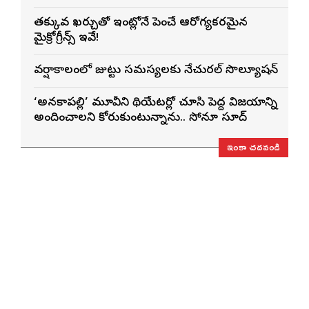
తక్కువ ఖర్చుతో ఇంట్లోనే పెంచే ఆరోగ్యకరమైన
మైక్రోగ్రీన్స్ ఇవే!
వర్షాకాలంలో జుట్టు సమస్యలకు నేచురల్ సొల్యూషన్
‘అనకాపల్లి’ మూవీని థియేటర్లో చూసి పెద్ద విజయాన్ని
అందించాలని కోరుకుంటున్నాను.. సోనూ సూద్
ఇంకా చదవండి