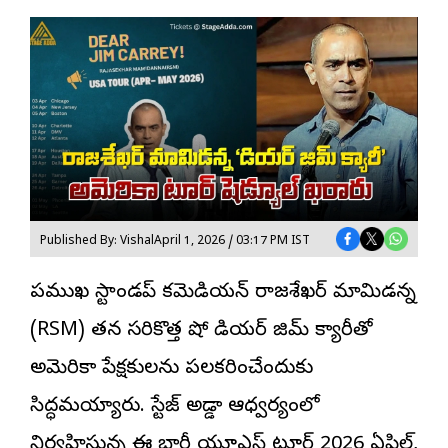
Published By: Vishal
April 1, 2026 / 03:17 PM IST
ప్రముఖ స్టాండప్ కమెడియన్
రాజశేఖర్ మామిడన్న
(RSM) తన సరికొత్త షో డియర్ జిమ్ క్యారీతో
అమెరికా ప్రేక్షకులను పలకరించేందుకు
సిద్ధమయ్యారు. స్టేజ్ అడ్డా ఆధ్వర్యంలో
నిర్వహిస్తున్న ఈ భారీ యూఎస్ టూర్ 2026 ఏప్రిల్,