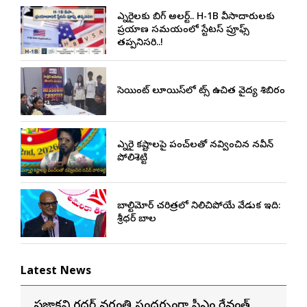
ఎన్నారైలకు బిగ్ అలర్ట్.. H-1B వీసాదారులకు
ప్రయాణ సమయంలో స్టేటస్ ప్రూఫ్స్
తప్పనిసరి..!
సెయింట్ లూయిస్‌లో నాట్స్ ఉచిత వైద్య శిబిరం
ఎన్నారై కష్టాలపై పంచ్‌లతో నవ్వించిన నవీన్
పోలిశెట్టి
బాల్టిమోర్ చరిత్రలో నిలిచిపోయే వేడుక ఇది:
శ్రీధర్ బానాల
Latest News
ప్రజాకవి గద్దర్‌ వర్ధంతి సందర్భంగా సీఎం రేవంత్‌