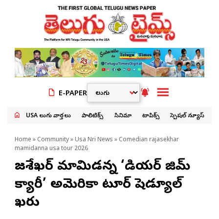
E-PAPER
USA తెలుగు వార్తలు
పాలిటిక్స్
సినిమా
టాపిక్స్
స్పెషల్ న్యూస్
Home
»
Community
»
Usa Nri News
» Comedian rajasekhar
mamidanna usa tour 2026
రాజశేఖర్ మామిడన్న ‘డియర్ జిమ్
క్యారీ’ అమెరికా టూర్ షెడ్యూల్
ఖరారు