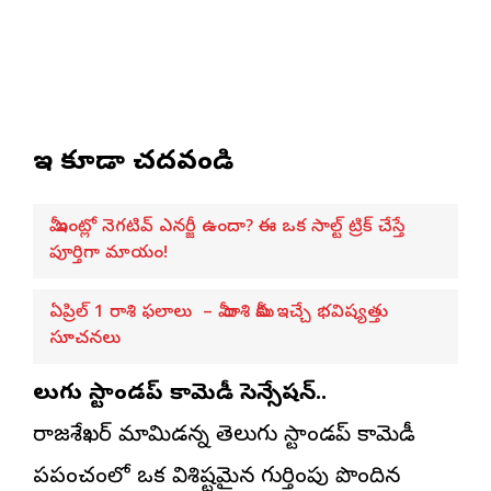
ఇవి కూడా చదవండి
మీ ఇంట్లో నెగటివ్ ఎనర్జీ ఉందా? ఈ ఒక సాల్ట్ ట్రిక్ చేస్తే
పూర్తిగా మాయం!
ఏప్రిల్ 1 రాశి ఫలాలు – మీ రాశి మీకు ఇచ్చే భవిష్యత్తు
సూచనలు
తెలుగు స్టాండప్ కామెడీ సెన్సేషన్..
రాజశేఖర్ మామిడన్న తెలుగు స్టాండప్ కామెడీ
ప్రపంచంలో ఒక విశిష్టమైన గుర్తింపు పొందిన