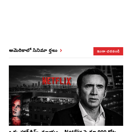
ఇంకా చదవండి
అమెరికాలో సినిమా వార్తలు