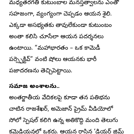
మధ్యతరగతి కుటుంబాల మనస్తత్వాలను ఎంతో
సహజంగా, వ్యంగ్యంగా చెప్పడం ఆయన శైలి.
ఎక్కడా అసభ్యతకు తావులేకుండా కుటుంబం
అంతా కలిసి చూసేలా ఆయన ప్రదర్శనలు
ఉంటాయి. “మహాభారతం – ఒక కామెడీ
పర్స్పెక్టివ్” వంటి షోలు ఆయనకు భారీ
ప్రజాదరణను తెచ్చిపెట్టాయి.
సమాజ అంశాలను..
అంతర్జాతీయ వేదికలపై కూడా తన ప్రతిభను
చాటిన రాజశేఖర్, అమెజాన్ ప్రైమ్ వీడియోలో
సోలో స్పెషల్ కలిగి ఉన్న అతికొద్ది మంది తెలుగు
కమెడియన్లలో ఒకరు. ఆయన రాసిన ‘డియర్ జిమ్