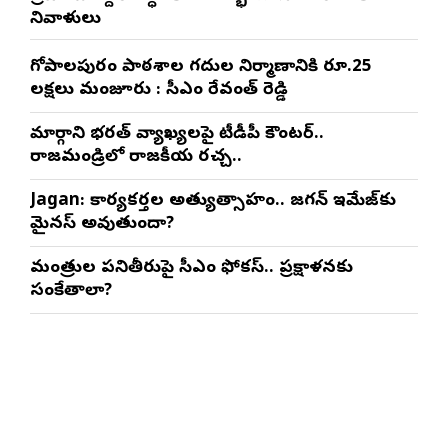
నివాళులు
గోపాల‌పురం పాఠ‌శాల గ‌దుల నిర్మాణానికి రూ.25
ల‌క్ష‌లు మంజూరు : సీఎం రేవంత్ రెడ్డి
మార్గాని భరత్ వ్యాఖ్యలపై టీడీపీ కౌంటర్..
రాజమండ్రిలో రాజకీయ రచ్చ..
Jagan: కార్యకర్తల అత్యుత్సాహం.. జగన్ ఇమేజ్‌కు
మైనస్ అవుతుందా?
మంత్రుల పనితీరుపై సీఎం ఫోకస్.. ప్రక్షాళనకు
సంకేతాలా?