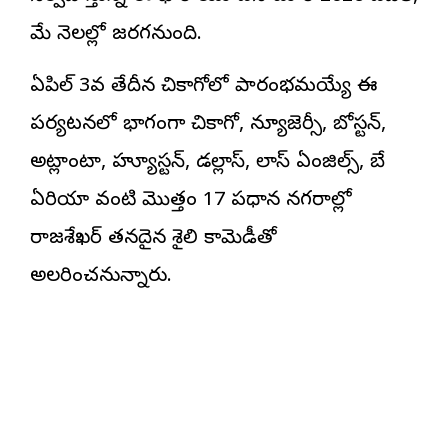
మే నెలల్లో జరగనుంది.
ఏప్రిల్ 3వ తేదీన చికాగోలో ప్రారంభమయ్యే ఈ
పర్యటనలో భాగంగా చికాగో, న్యూజెర్సీ, బోస్టన్,
అట్లాంటా, హ్యూస్టన్, డల్లాస్, లాస్ ఏంజిల్స్, బే
ఏరియా వంటి మొత్తం 17 ప్రధాన నగరాల్లో
రాజశేఖర్ తనదైన శైలి కామెడీతో
అలరించనున్నారు.