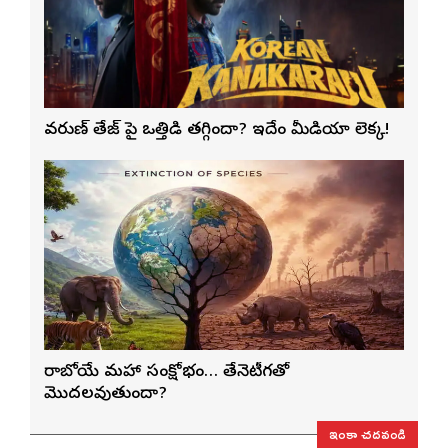
వరుణ్ తేజ్‌ పై ఒత్తిడి తగ్గిందా? ఇదేం మీడియా లెక్క!
రాబోయే మహా సంక్షోభం… తేనెటీగతో
మొదలవుతుందా?
ఇంకా చదవండి