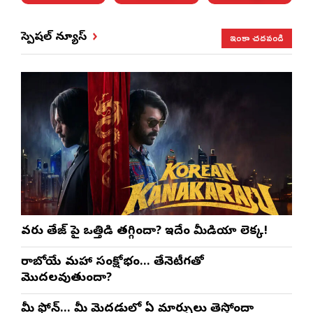
ఇంకా చదవండి
స్పెషల్ న్యూస్
వరుణ్ తేజ్‌ పై ఒత్తిడి తగ్గిందా? ఇదేం మీడియా లెక్క!
రాబోయే మహా సంక్షోభం… తేనెటీగతో
మొదలవుతుందా?
మీ ఫోన్… మీ మెదడులో ఏ మార్పులు తెస్తోందా