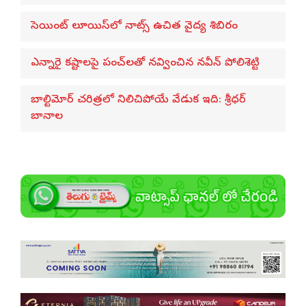
సెయింట్ లూయిస్‌లో నాట్స్ ఉచిత వైద్య శిబిరం
ఎన్నారై కష్టాలపై పంచ్‌లతో నవ్వించిన నవీన్ పోలిశెట్టి
బాల్టిమోర్ చరిత్రలో నిలిచిపోయే వేడుక ఇది: శ్రీధర్
బానాల